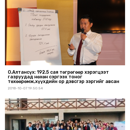
О.Алтансүх: 192.5 сая төгрөгөөр хэрэгцээт
газруудад нөхөн сэргээх тоног
төхөөрөмж,хүүхдийн ор дэвсгэр зэргийг авсан
2018-10-07 19:50:54