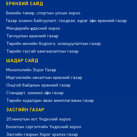
ЕРӨНХИЙ САЙД
Биеийн тамир, спортын улсын хороо
Газар зохион байгуулалт, геодези, зураг зүйн ерөнхий газар
Жендэрийн үндэсний хороо
Тагнуулын ерөнхий газар
Төрийн өмчийн бодлого, зохицуулалтын газар
Төрийн тусгай хамгаалалтын газар
ШАДАР САЙД
Монополийн Эсрэг Газар
Мэргэжлийн хяналтын ерөнхий газар
Онцгой байдлын ерөнхий газар
Стандарт, хэмжил зүйн газар
Төрийн худалдан авах ажиллагааны газар
ЗАСГИЙН ГАЗАР
20 минутын хот Үндэсний хороо
Боомтын сэргэлтийн Үндэсний хороо
Засгийн газрын Хэрэг эрхлэх газар