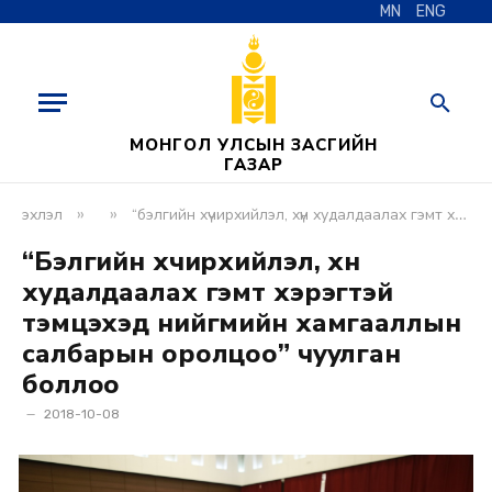
MN
ENG
МОНГОЛ УЛСЫН ЗАСГИЙН
ГАЗАР
»
»
эхлэл
“бэлгийн хүчирхийлэл, хүн худалдаалах гэмт хэрэгтэй тэмцэхэд нийгмийн хамгааллын салбарын оролцоо” чуулган боллоо
“Бэлгийн хүчирхийлэл, хүн
худалдаалах гэмт хэрэгтэй
тэмцэхэд нийгмийн хамгааллын
салбарын оролцоо” чуулган
боллоо
2018-10-08