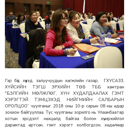
Гэр бүл, хүүхэд, залуучуудын хөгжлийн газар, ГХУСАЗЗ,
ХҮЙСИЙН ТЭГШ ЭРХИЙН ТӨВ ТББ хамтран
"БЭЛГИЙН МӨЛЖЛӨГ, ХҮН ХУДАЛДААЛАХ ГЭМТ
ХЭРЭГТЭЙ ТЭМЦЭХЭД НИЙГМИЙН САЛБАРЫН
ОРОЛЦОО” чуулганыг 2018 оны 10-р сарын 08-ны өдөр
зохион байгууллаа. Тус чуулганы зорилго нь Улаанбаатар
хотын эрсдэлт нөхцөлд байгаа болон хүчирхийлэл
дарамтад өртсөн, гэмт хэрэгт холбогдсон, хөдөлмөр