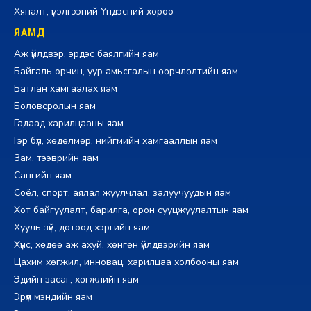
Хяналт, үнэлгээний Үндэсний хороо
ЯАМД
Аж үйлдвэр, эрдэс баялгийн яам
Байгаль орчин, уур амьсгалын өөрчлөлтийн яам
Батлан хамгаалах яам
Боловсролын яам
Гадаад харилцааны яам
Гэр бүл, хөдөлмөр, нийгмийн хамгааллын яам
Зам, тээврийн яам
Сангийн яам
Соёл, спорт, аялал жуулчлал, залуучуудын яам
Хот байгуулалт, барилга, орон сууцжуулалтын яам
Хууль зүй, дотоод хэргийн яам
Хүнс, хөдөө аж ахуй, хөнгөн үйлдвэрийн яам
Цахим хөгжил, инновац, харилцаа холбооны яам
Эдийн засаг, хөгжлийн яам
Эрүүл мэндийн яам