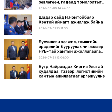
зөвлөгөөн, гадаад томилолтыг
хориглолоо
2026-08-05 14:44:00
Шадар сайд Н.Номтойбаяр
Хэнтий аймагт ажиллаж байна
2026-07-31 13:11:00
Бүсчилсэн хөгжил, гамшгийн
эрсдэлийг бууруулах чиглэлээр
НҮБ-тай хамтын ажиллагаагаа
өргөжүүлэхээр санал солилцлоо
2026-07-31 12:06:00
Бүгд Найрамдах Киргиз Улстай
худалдаа, тээвэр, логистикийн
хамтын ажиллагааг өргөжүүлнэ
2026-07-30 14:17:00