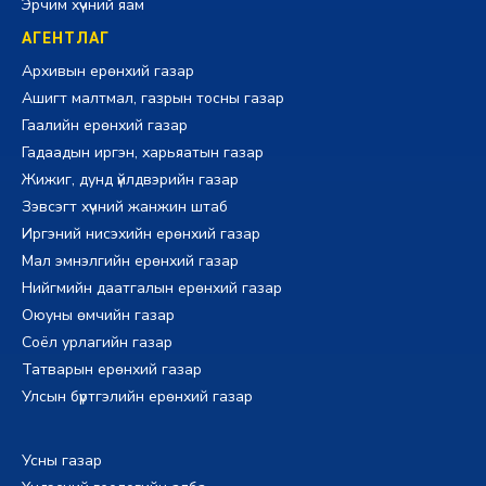
Эрчим хүчний яам
АГЕНТЛАГ
Архивын ерөнхий газар
Ашигт малтмал, газрын тосны газар
Гаалийн ерөнхий газар
Гадаадын иргэн, харьяатын газар
Жижиг, дунд үйлдвэрийн газар
Зэвсэгт хүчний жанжин штаб
Иргэний нисэхийн ерөнхий газар
Мал эмнэлгийн ерөнхий газар
Нийгмийн даатгалын ерөнхий газар
Оюуны өмчийн газар
Соёл урлагийн газар
Татварын ерөнхий газар
Улсын бүртгэлийн ерөнхий газар
Усны газар