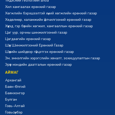
Үндэсний геологийн алба
Хил хамгаалах ерөнхий газар
Хөгжлийн бэрхшээлтэй хүний хөгжлийн ерөнхий газар
Хөдөлмөр, халамжийн үйлчилгээний ерөнхий газар
Хүүхэд, гэр бүлийн хөгжил, хамгааллын ерөнхий газар
Цаг уур, орчны шинжилгээний газар
Цагдаагийн ерөнхий газар
Шүүх Шинжилгээний Ерөнхий Газар
Шүүхийн шийдвэр гүйцэтгэх ерөнхий газар
Эм, эмнэлгийн хэрэгслийн хяналт, зохицуулалтын газар
Эрүүл мэндийн даатгалын ерөнхий газар
АЙМАГ
Архангай
Баян-Өлгий
Баянхонгор
Булган
Говь-Алтай
Говьсүмбэр