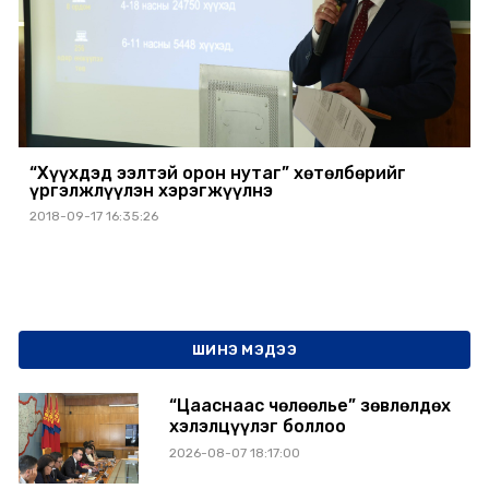
“Хүүхдэд ээлтэй орон нутаг” хөтөлбөрийг
үргэлжлүүлэн хэрэгжүүлнэ
2018-09-17 16:35:26
ШИНЭ МЭДЭЭ
“Цааснаас чөлөөлье” зөвлөлдөх
хэлэлцүүлэг боллоо
2026-08-07 18:17:00