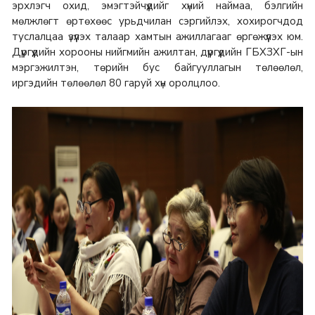
эрхлэгч охид, эмэгтэйчүүдийг хүний наймаа, бэлгийн
мөлжлөгт өртөхөөс урьдчилан сэргийлэх, хохирогчдод
туслалцаа үзүүлэх талаар хамтын ажиллагааг өргөжүүлэх юм.
Дүүргүүдийн хорооны нийгмийн ажилтан, дүүргүүдийн ГБХЗХГ-ын
мэргэжилтэн, төрийн бус байгууллагын төлөөлөл,
иргэдийн төлөөлөл 80 гаруй хүн оролцлоо.