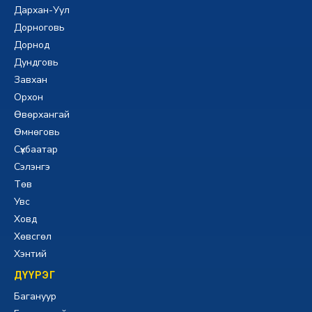
Дархан-Уул
Дорноговь
Дорнод
Дундговь
Завхан
Орхон
Өвөрхангай
Өмнөговь
Сүхбаатар
Сэлэнгэ
Төв
Увс
Ховд
Хөвсгөл
Хэнтий
ДҮҮРЭГ
Багануур