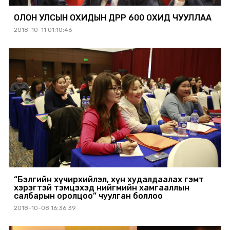
ОЛОН УЛСЫН ОХИДЫН ӨДРӨӨР 600 ОХИД ЧУУЛЛАА
2018-10-11 01:10:46
“Бэлгийн хүчирхийлэл, хүн худалдаалах гэмт
хэрэгтэй тэмцэхэд нийгмийн хамгааллын
салбарын оролцоо” чуулган боллоо
2018-10-08 16:36:39