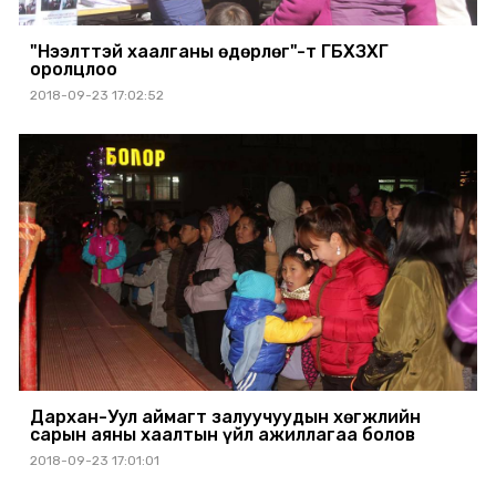
"Нээлттэй хаалганы өдөрлөг"-т ГБХЗХГ
оролцлоо
2018-09-23 17:02:52
Дархан-Уул аймагт залуучуудын хөгжлийн
сарын аяны хаалтын үйл ажиллагаа болов
2018-09-23 17:01:01