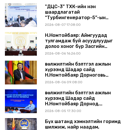
"ДЦС-3” ТӨХК-ийн нэн
шаардлагатай
“Турбингенератор-5”-ын
шинэчлэлийн төсвийг
2026-08-07 17:08:00
шийдвэрлэхээр болов
Н.Номтойбаяр: Аймгуудад
тулгамдаж буй асуудлуудыг
долоо хоног бүр Засгийн
газрын хуралдаанд
2026-08-06 16:26:00
танилцуулж, шийдвэрлүүлнэ
Өвөлжилтийн бэлтгэл ажлын
хүрээнд Шадар сайд
Н.Номтойбаяр Дорноговь
аймагт ажиллав
2026-08-06 09:08:00
Өвөлжилтийн бэлтгэл ажлын
хүрээнд Шадар сайд
Н.Номтойбаяр Дорнод,
Сүхбаатар аймагт ажиллав
2026-08-05 17:30:00
Бүх шатанд хэмнэлтийн горимд
шилжиж, найр наадам,