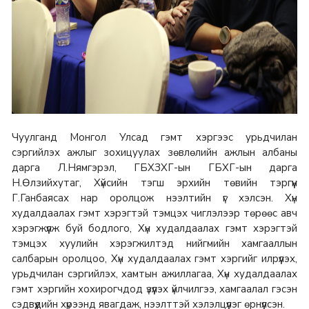
Чуулганд Монгол Улсад гэмт хэргээс урьдчилан
сэргийлэх ажлыг зохицуулах зөвлөлийн ажлын албаны
дарга Л.Нямгэрэл, ГБХЗХГ-ын ГБХГ-ын дарга
Н.Өлзийхутаг, Хүйсийн тэгш эрхийн төвийн тэргүүн
Г.Ганбаясах нар оролцож нээлтийн үг хэлсэн. Хүн
худалдаалах гэмт хэрэгтэй тэмцэх чиглэлээр төрөөс авч
хэрэгжүүлж буй бодлого, Хүн худалдаалах гэмт хэрэгтэй
тэмцэх хуулийн хэрэгжилтэд нийгмийн хамгааллын
салбарын оролцоо, Хүн худалдаалах гэмт хэргийг илрүүлэх,
урьдчилан сэргийлэх, хамтын ажиллагаа, Хүн худалдаалах
гэмт хэргийн хохирогчдод үзүүлэх үйлчилгээ, хамгаалал гэсэн
сэдвүүдийн хүрээнд явагдаж, нээлттэй хэлэлцүүлэг өрнүүлсэн.