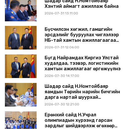
Шадар сайд Н.Номтойбаяр
Хэнтий аймагт ажиллаж байна
2026-07-31 13:11:00
Бүсчилсэн хөгжил, гамшгийн
эрсдэлийг бууруулах чиглэлээр
НҮБ-тай хамтын ажиллагаагаа
өргөжүүлэхээр санал солилцлоо
2026-07-31 12:06:00
Бүгд Найрамдах Киргиз Улстай
худалдаа, тээвэр, логистикийн
хамтын ажиллагааг өргөжүүлнэ
2026-07-30 14:17:00
Шадар сайд Н.Номтойбаяр
яамдын Төрийн нарийн бичгийн
дарга нартай шуурхай
хуралдлаа
2026-07-30 12:21:00
Ерөнхий сайд Н.Учрал
олимпиадын хүрээнд гарсан
зардлыг шийдвэрлэж өгөхөөр