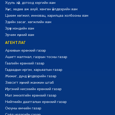
Хууль зүй, дотоод хэргийн яам
Хүнс, хөдөө аж ахуй, хөнгөн үйлдвэрийн яам
Цахим хөгжил, инновац, харилцаа холбооны яам
Эдийн засаг, хөгжлийн яам
Эрүүл мэндийн яам
Эрчим хүчний яам
АГЕНТЛАГ
Архивын ерөнхий газар
Ашигт малтмал, газрын тосны газар
Гаалийн ерөнхий газар
Гадаадын иргэн, харьяатын газар
Жижиг, дунд үйлдвэрийн газар
Зэвсэгт хүчний жанжин штаб
Иргэний нисэхийн ерөнхий газар
Мал эмнэлгийн ерөнхий газар
Нийгмийн даатгалын ерөнхий газар
Оюуны өмчийн газар
Соёл урлагийн газар