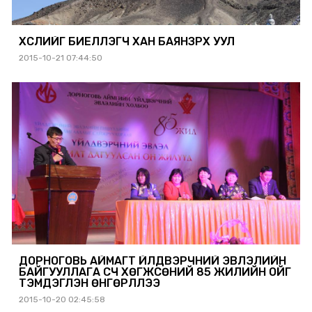
ХҮСЛИЙГ БИЕЛҮҮЛЭГЧ ХАН БАЯНЗҮРХ УУЛ
2015-10-21 07:44:50
ДОРНОГОВЬ АЙМАГТ ҮЙЛДВЭРЧНИЙ ЭВЛЭЛИЙН
БАЙГУУЛЛАГА ҮҮСЧ ХӨГЖСӨНИЙ 85 ЖИЛИЙН ОЙГ
ТЭМДЭГЛЭН ӨНГӨРҮҮЛЛЭЭ
2015-10-20 02:45:58