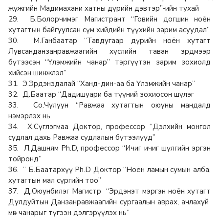
жүжгийн Мадимахани хатны дүрийн дэвтэр”-ийн тухай
29. Б.Болорчимэг Магистрант “Говийн догшин ноён
хутагтын байгуулсан сүм хийдийн түүхийн зарим асуудал”
30. М.Ганбаатар “Тавдугаар дүрийн ноён хутагт
Лувсанданзанравжаагийн хүслийн таван эрдмээр
бүтээсэн “Үлэмжийн чанар” тэргүүтэн зарим зохиолд
хийсэн шинжлэл”
31. Э.Эрдэнэдалай “Ханд-дин-аа ба Үлэмжийн чанар”
32. Д.Баатар “Дадишуари ба түүний зохиосон шүлэг
33. Со.Чулуун “Равжаа хутагтын оюуны мандалд
нэмэрлэх нь
34. Х.Сүглэгмаа Доктор, профессор “Дэлхийн монгол
судлал дахь Равжаа судлалын бүтээлүүд”
35. Л.Дашням Ph.D, профессор “Ичиг ичиг шүлгийн эргэн
тойронд”
36. ” Б.Баатархүү Ph.D Доктор “Ноён ламын сумын алба,
хутагтын мал сүргийн тоо”
37. Д.Оюунбилэг Магистр “Эрдэнэт мэргэн ноён хутагт
Дулдуйтын Данзанравжаагийн сургаалын аврах, ачлахуй
мөн чанарыг түгээн дэлгэрүүлэх нь”