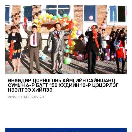
ӨНӨӨДӨР ДОРНОГОВЬ АЙМГИЙН САЙНШАНД
СУМЫН 6-Р БАГТ 150 ХҮҮХДИЙН 10-Р ЦЭЦЭРЛЭГ
НЭЭЛТЭЭ ХИЙЛЭЭ
2015-10-14 03:09:28