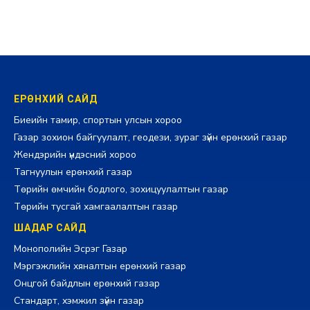
болов
2026-07-29 14:11:00
ЕРӨНХИЙ САЙД
Биеийн тамир, спортын улсын хороо
Газар зохион байгуулалт, геодези, зураг зүйн ерөнхий газар
Жендэрийн үндэсний хороо
Тагнуулын ерөнхий газар
Төрийн өмчийн бодлого, зохицуулалтын газар
Төрийн тусгай хамгаалалтын газар
ШАДАР САЙД
Монополийн Эсрэг Газар
Мэргэжлийн хяналтын ерөнхий газар
Онцгой байдлын ерөнхий газар
Стандарт, хэмжил зүйн газар