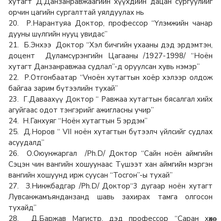
хутагт Д.Данзанравжаагийн хүүхдийн дацан сургуулийг
орчин цагийн сургалттай уялдуулах нь
20. Р.Нарантуяа Доктор, профессор “Үлэмжийн чанар
дууны шүлгийн нууц увидас”
21. Б.Энхээ Доктор “Хэл бичгийн ухааны дэд эрдэмтэн,
доцент Дуламсүрэнгийн Цагааны /1927-1998/ “Ноён
хутагт Данзанравжаа судлал”-д оруулсан хувь нэмэр”
22. Р.Отгонбаатар “Vноён хутагтын хоёр хэлээр олдож
байгаа зарим бүтээлийн тухай”
23. Г.Даваахүү Доктор “ Равжаа хутагтын бясалгал хийх
агуйгаас одот тэнгэрийг ажигласны учир”
24. Н.Ганхуяг “Ноён хутагтын 5 эрдэм”
25. Д.Норов “ VII ноён хутагтын бүтээлч үйлсийг судлах
асуудалд”
26. О.Оюунжаргал /Ph.D/ Доктор “Сайн ноён аймгийн
Сэцэн чин вангийн хошуунаас Түшээт хан аймгийн мэргэн
вангийн хошуунд ирж суусан “Тосгон”-ы тухай”
27. З.Нинжбадгар /Ph.D/ Доктор“3 дугаар ноён хутагт
Лувсанжамъянданзанд шавь захирах тамга олгосон
тухайд”
28. Д.Баржав Магистр, дэд профессор “Саран хөхөө