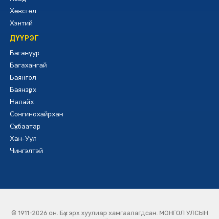
Хөвсгөл
Хэнтий
ДҮҮРЭГ
Багануур
Багахангай
Баянгол
Баянзүрх
Налайх
Сонгинохайрхан
Сүхбаатар
Хан-Уул
Чингэлтэй
© 1911-2026 он. Бүх эрх хуулиар хамгаалагдсан. МОНГОЛ УЛСЫН