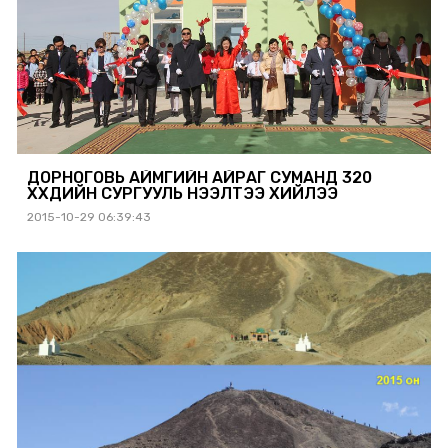
ДОРНОГОВЬ АЙМГИЙН АЙРАГ СУМАНД 320
ХҮҮХДИЙН СУРГУУЛЬ НЭЭЛТЭЭ ХИЙЛЭЭ
2015-10-29 06:39:43