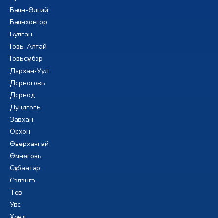
Баян-Өлгий
Баянхонгор
Булган
Говь-Алтай
Говьсүмбэр
Дархан-Уул
Дорноговь
Дорнод
Дундговь
Завхан
Орхон
Өвөрхангай
Өмнөговь
Сүхбаатар
Сэлэнгэ
Төв
Увс
Ховд