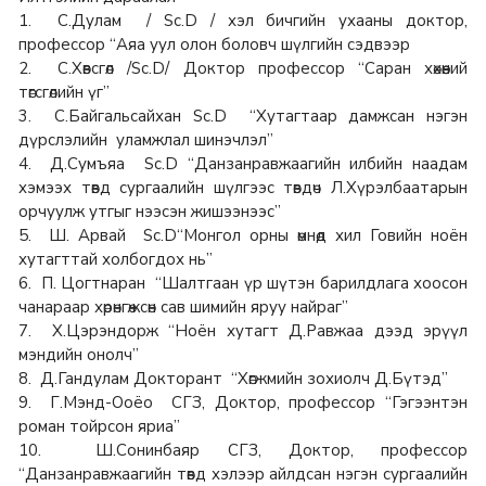
1. С.Дулам / Sc.D / хэл бичгийн ухааны доктор,
профессор “Аяа уул олон боловч шүлгийн сэдвээр
2. С.Хөвсгөл /Sc.D/ Доктор профессор “Саран хөхөөний
төгсгөлийн үг”
3. С.Байгальсайхан Sc.D “Хутагтаар дамжсан нэгэн
дүрслэлийн уламжлал шинэчлэл”
4. Д.Сумъяа Sc.D “Данзанравжаагийн илбийн наадам
хэмээх төвд сургаалийн шүлгээс төвдөч Л.Хүрэлбаатарын
орчуулж утгыг нээсэн жишээнээс”
5. Ш. Арвай Sc.D“Монгол орны өмнөд хил Говийн ноён
хутагттай холбогдох нь”
6. П. Цогтнаран “Шалтгаан үр шүтэн барилдлага хоосон
чанараар хөрөнгөжсөн сав шимийн яруу найраг”
7. Х.Цэрэндорж “Ноён хутагт Д.Равжаа дээд эрүүл
мэндийн онолч”
8. Д.Гандулам Докторант “Хөгжмийн зохиолч Д.Бүтэд”
9. Г.Мэнд-Ооёо СГЗ, Доктор, профессор “Гэгээнтэн
роман тойрсон яриа”
10. Ш.Сонинбаяр СГЗ, Доктор, профессор
“Данзанравжаагийн төвд хэлээр айлдсан нэгэн сургаалийн