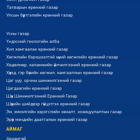
Татварын ерөнхий газар
Улсын бүртгэлийн ерөнхий газар
Усны газар
Үндэсний геологийн алба
Хил хамгаалах ерөнхий газар
Хөгжлийн бэрхшээлтэй хүний хөгжлийн ерөнхий газар
Хөдөлмөр, халамжийн үйлчилгээний ерөнхий газар
Хүүхэд, гэр бүлийн хөгжил, хамгааллын ерөнхий газар
Цаг уур, орчны шинжилгээний газар
Цагдаагийн ерөнхий газар
Шүүх Шинжилгээний Ерөнхий Газар
Шүүхийн шийдвэр гүйцэтгэх ерөнхий газар
Эм, эмнэлгийн хэрэгслийн хяналт, зохицуулалтын газар
Эрүүл мэндийн даатгалын ерөнхий газар
АЙМАГ
Архангай