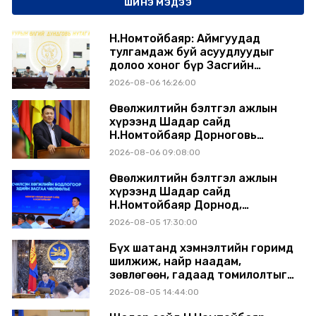
ШИНЭ МЭДЭЭ
Н.Номтойбаяр: Аймгуудад
тулгамдаж буй асуудлуудыг
долоо хоног бүр Засгийн
газрын хуралдаанд
2026-08-06 16:26:00
танилцуулж, шийдвэрлүүлнэ
Өвөлжилтийн бэлтгэл ажлын
хүрээнд Шадар сайд
Н.Номтойбаяр Дорноговь
аймагт ажиллав
2026-08-06 09:08:00
Өвөлжилтийн бэлтгэл ажлын
хүрээнд Шадар сайд
Н.Номтойбаяр Дорнод,
Сүхбаатар аймагт ажиллав
2026-08-05 17:30:00
Бүх шатанд хэмнэлтийн горимд
шилжиж, найр наадам,
зөвлөгөөн, гадаад томилолтыг
хориглолоо
2026-08-05 14:44:00