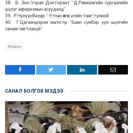
38. Б. Энх-Учрал Докторант “Д.Равжаагийн сургаалийн
шүлэг афоризмын асуудалд”
39. Р.Чулуунбазар “ Утгын өвгөн үгийн таяг тулмой
40. Г.Цагаандэрэм магистр “Баян сүмбэр уул шүлгийн
санааг нягтлахуй”
Мэдээ
САНАЛ БОЛГОХ
МЭДЭЭ