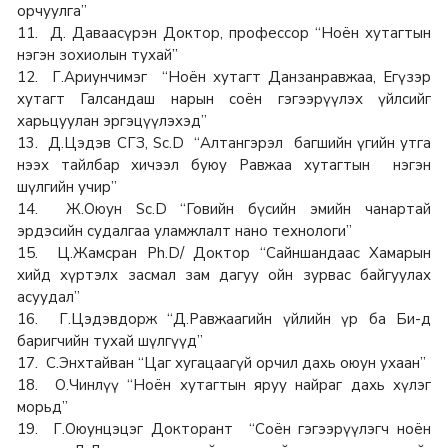
орчуулга”
11. Д. Даваасүрэн Доктор, профессор “Ноён хутагтын
нэгэн зохиолын тухай”
12. Г.Ариунчимэг “Ноён хутагт Данзанравжаа, Егүзэр
хутагт Галсандаш нарын соён гэгээрүүлэх үйлсийг
харьцуулан эргэцүүлэхэд”
13. Д.Цэдэв СГЗ, Sc.D “Алтангэрэл багшийн үгийн утга
нээх тайлбар хичээл буюу Равжаа хутагтын нэгэн
шүлгийн учир”
14. Ж.Оюун Sc.D “Говийн бүсийн эмийн чанартай
эрдэсийн судалгаа уламжлалт нано технологи”
15. Ц.Жамсран Ph.D/ Доктор “Сайншандаас Хамарын
хийд хүртэлх засмал зам дагуу ойн зурвас байгуулах
асуудал”
16. Г.Цэдэвдорж “Д.Равжаагийн үйлийн үр ба Би-д
баригчийн тухай шүлгүүд”
17. С.Энхтайван “Цаг хугацаагүй орчил дахь оюун ухаан”
18. О.Чинлүү “Ноён хутагтын яруу найраг дахь хүлэг
морьд”
19. Г.Оюунцэцэг Докторант “Соён гэгээрүүлэгч ноён