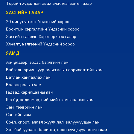
Төрийн худалдан авах ажиллагааны газар
ЗАСГИЙН ГАЗАР
20 минутын хот Үндэсний хороо
Боомтын сэргэлтийн Үндэсний хороо
Засгийн газрын Хэрэг эрхлэх газар
Хяналт, үнэлгээний Үндэсний хороо
ЯАМД
Аж үйлдвэр, эрдэс баялгийн яам
Байгаль орчин, уур амьсгалын өөрчлөлтийн яам
Батлан хамгаалах яам
Боловсролын яам
Гадаад харилцааны яам
Гэр бүл, хөдөлмөр, нийгмийн хамгааллын яам
Зам, тээврийн яам
Сангийн яам
Соёл, спорт, аялал жуулчлал, залуучуудын яам
Хот байгуулалт, барилга, орон сууцжуулалтын яам