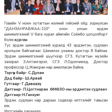
Говийн V ноен хутагтын мэлмий гийсний ойд зориулсан
"ДАНЗАНРАВЖАА-210" олон улсын эрдэм
шинжилгээний V бага хурал аймгийн Соёмбо цогцолборт
болж өндөрлөлөө.
Тус эрдэм шинжилгээний хуралд 43 эрдэмтэн, судлаач
оролцож байгаагаас Шинжлэх ухааны доктор 8 байлаа.
Эрдэм шинжилгээний шүүгчээр СГЗ, Хутагтын музейн
захирал З.Алтангэрэл, СГЗ Л.Одончимэд, Доктор
профессор Ц.Жамсран нар ажилласан байна.
Тэргүүн байр- С.Дулам
Дэд байр- Ш.Арвай
Гутгаар- Г.Даваахүү
Дөтгөөр- П.Цогтнаран ӨМӨЗО-ны эрдэмтэн судлаач
Дөтгөөр-Н.Ганхуяг
Эрдэм, судлаач нар дараах сэдвээр илтгэлийг тавьсан
юм.
Илтгэлийн дараалал