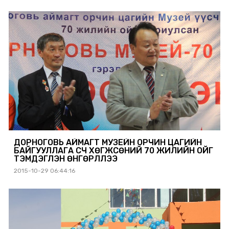
ДОРНОГОВЬ АЙМАГТ МУЗЕЙН ОРЧИН ЦАГИЙН
БАЙГУУЛЛАГА ҮҮСЧ ХӨГЖСӨНИЙ 70 ЖИЛИЙН ОЙГ
ТЭМДЭГЛЭН ӨНГӨРҮҮЛЛЭЭ
2015-10-29 06:44:16