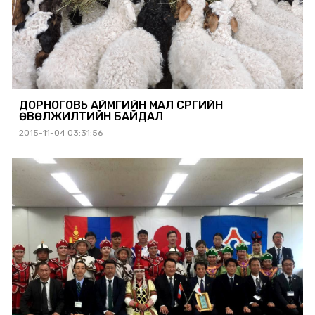
ДОРНОГОВЬ АЙМГИЙН МАЛ СҮРГИЙН
ӨВӨЛЖИЛТИЙН БАЙДАЛ
2015-11-04 03:31:56