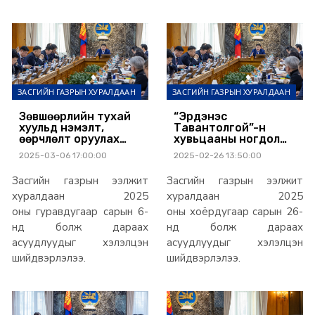
ЗАСГИЙН ГАЗРЫН ХУРАЛДААН
ЗАСГИЙН ГАЗРЫН ХУРАЛДААН
Зөвшөөрлийн тухай
“Эрдэнэс
хуульд нэмэлт,
Тавантолгой”-н
өөрчлөлт оруулах
хувьцааны ногдол
тухай хуулийн
ашгаа Хуримтлалын
2025-03-06 17:00:00
2025-02-26 13:50:00
төслийг УИХ-д өргөн
санд шилжүүлэх,
мэдүүлнэ
хандивлах сонголт
Засгийн газрын ээлжит
Засгийн газрын ээлжит
хийсэн иргэдийн
саналыг дахин
хуралдаан 2025
хуралдаан 2025
баталгаажуулна
оны гуравдугаар сарын 6-
оны хоёрдугаар сарын 26-
нд болж дараах
нд болж дараах
асуудлуудыг хэлэлцэн
асуудлуудыг хэлэлцэн
шийдвэрлэлээ.
шийдвэрлэлээ.