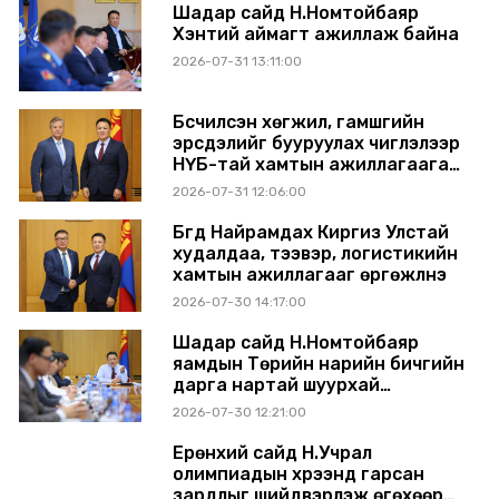
Шадар сайд Н.Номтойбаяр
Хэнтий аймагт ажиллаж байна
2026-07-31 13:11:00
Бүсчилсэн хөгжил, гамшгийн
эрсдэлийг бууруулах чиглэлээр
НҮБ-тай хамтын ажиллагаагаа
өргөжүүлэхээр санал солилцлоо
2026-07-31 12:06:00
Бүгд Найрамдах Киргиз Улстай
худалдаа, тээвэр, логистикийн
хамтын ажиллагааг өргөжүүлнэ
2026-07-30 14:17:00
Шадар сайд Н.Номтойбаяр
яамдын Төрийн нарийн бичгийн
дарга нартай шуурхай
хуралдлаа
2026-07-30 12:21:00
Ерөнхий сайд Н.Учрал
олимпиадын хүрээнд гарсан
зардлыг шийдвэрлэж өгөхөөр