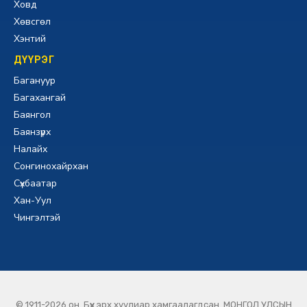
Ховд
Хөвсгөл
Хэнтий
ДҮҮРЭГ
Багануур
Багахангай
Баянгол
Баянзүрх
Налайх
Сонгинохайрхан
Сүхбаатар
Хан-Уул
Чингэлтэй
© 1911-2026 он. Бүх эрх хуулиар хамгаалагдсан. МОНГОЛ УЛСЫН