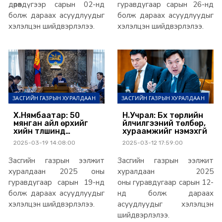
дөрөвдүгээр сарын 02-нд
гуравдугаар сарын 26-нд
болж дараах асуудлуудыг
болж дараах асуудлуудыг
хэлэлцэн шийдвэрлэлээ.
хэлэлцэн шийдвэрлэлээ.
ЗАСГИЙН ГАЗРЫН ХУРАЛДААН
ЗАСГИЙН ГАЗРЫН ХУРАЛДААН
Х.Нямбаатар: 50
Н.Учрал: Бүх төрлийн
мянган айл өрхийг
үйлчилгээний төлбөр,
хийн түлшинд
хураамжийг нэмэхгүй
шилжүүлнэ
2025-03-19 14:08:00
2025-03-12 17:59:00
Засгийн газрын ээлжит
Засгийн газрын ээлжит
хуралдаан 2025 оны
хуралдаан 2025
гуравдугаар сарын 19-нд
оны гуравдугаар сарын 12-
болж дараах асуудлуудыг
нд болж дараах
хэлэлцэн шийдвэрлэлээ.
асуудлуудыг хэлэлцэн
шийдвэрлэлээ.