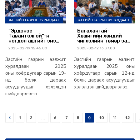
ЗАСГИЙН ГАЗРЫН ХУРАЛДААН
ЗАСГИЙН ГАЗРЫН ХУРАЛДААН
“Эрдэнэс
Багахангай-
Тавантолгой”-н
Хөшигийн хөндий
ногдол ашгийг энэ
чиглэлийн төмөр зам
оны хоёр,
төслийг хоёр үе
2025-02-19 15:45:00
2025-02-12 13:37:00
дөрөвдүгээр сард
шаттай хэрэгжүүлнэ
олгоно
Засгийн газрын ээлжит
Засгийн газрын ээлжит
хуралдаан 2025
хуралдаан 2025 оны
оны хоёрдугаар сарын 19-
хоёрдугаар сарын 12-нд
нд болж дараах
болж дараах асуудлуудыг
асуудлуудыг хэлэлцэн
хэлэлцэн шийдвэрлэлээ.
шийдвэрлэлээ.
Prev
1
2
...
6
7
8
9
10
11
12
.