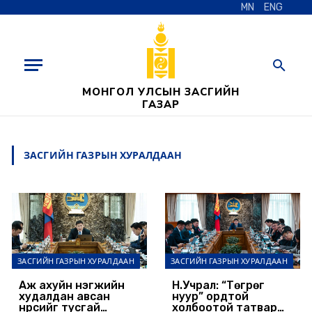
MN
ENG
МОНГОЛ УЛСЫН ЗАСГИЙН
ГАЗАР
ЗАСГИЙН ГАЗРЫН ХУРАЛДААН
ЗАСГИЙН ГАЗРЫН ХУРАЛДААН
ЗАСГИЙН ГАЗРЫН ХУРАЛДААН
Аж ахуйн нэгжийн
Н.Учрал: “Төгрөг
худалдан авсан
нуур” ордтой
нүүрсийг тусгай
холбоотой татвар