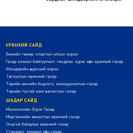
болов
2026-07-29 14:11:00
ЕРӨНХИЙ САЙД
Биеийн тамир, спортын улсын хороо
Газар зохион байгуулалт, геодези, зураг зүйн ерөнхий газар
Жендэрийн үндэсний хороо
Тагнуулын ерөнхий газар
Төрийн өмчийн бодлого, зохицуулалтын газар
Төрийн тусгай хамгаалалтын газар
ШАДАР САЙД
Монополийн Эсрэг Газар
Мэргэжлийн хяналтын ерөнхий газар
Онцгой байдлын ерөнхий газар
Стандарт, хэмжил зүйн газар