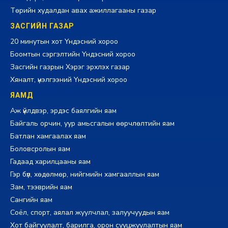
Төрийн худалдан авах ажиллагааны газар
ЗАСГИЙН ГАЗАР
20 минутын хот Үндэсний хороо
Боомтын сэргэлтийн Үндэсний хороо
Засгийн газрын Хэрэг эрхлэх газар
Хяналт, үнэлгээний Үндэсний хороо
ЯАМД
Аж үйлдвэр, эрдэс баялгийн яам
Байгаль орчин, уур амьсгалын өөрчлөлтийн яам
Батлан хамгаалах яам
Боловсролын яам
Гадаад харилцааны яам
Гэр бүл, хөдөлмөр, нийгмийн хамгааллын яам
Зам, тээврийн яам
Сангийн яам
Соёл, спорт, аялал жуулчлал, залуучуудын яам
Хот байгуулалт, барилга, орон сууцжуулалтын яам