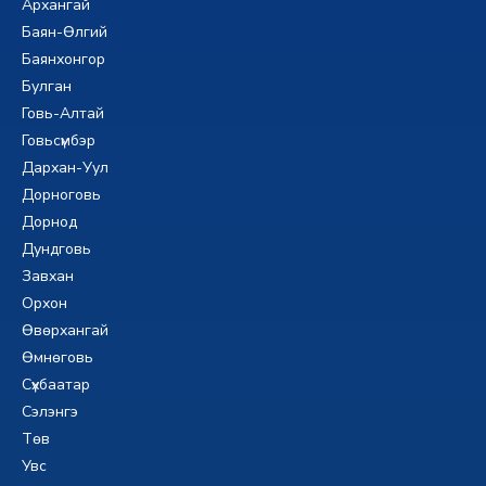
Архангай
Баян-Өлгий
Баянхонгор
Булган
Говь-Алтай
Говьсүмбэр
Дархан-Уул
Дорноговь
Дорнод
Дундговь
Завхан
Орхон
Өвөрхангай
Өмнөговь
Сүхбаатар
Сэлэнгэ
Төв
Увс