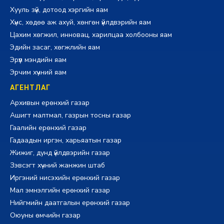
Хууль зүй, дотоод хэргийн яам
Хүнс, хөдөө аж ахуй, хөнгөн үйлдвэрийн яам
Цахим хөгжил, инновац, харилцаа холбооны яам
Эдийн засаг, хөгжлийн яам
Эрүүл мэндийн яам
Эрчим хүчний яам
АГЕНТЛАГ
Архивын ерөнхий газар
Ашигт малтмал, газрын тосны газар
Гаалийн ерөнхий газар
Гадаадын иргэн, харьяатын газар
Жижиг, дунд үйлдвэрийн газар
Зэвсэгт хүчний жанжин штаб
Иргэний нисэхийн ерөнхий газар
Мал эмнэлгийн ерөнхий газар
Нийгмийн даатгалын ерөнхий газар
Оюуны өмчийн газар