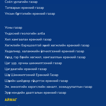
Соёл урлагийн газар
Татварын ерөнхий газар
Улсын бүртгэлийн ерөнхий газар
Усны газар
Үндэсний геологийн алба
Хил хамгаалах ерөнхий газар
Хөгжлийн бэрхшээлтэй хүний хөгжлийн ерөнхий газар
Хөдөлмөр, халамжийн үйлчилгээний ерөнхий газар
Хүүхэд, гэр бүлийн хөгжил, хамгааллын ерөнхий газар
Цаг уур, орчны шинжилгээний газар
Цагдаагийн ерөнхий газар
Шүүх Шинжилгээний Ерөнхий Газар
Шүүхийн шийдвэр гүйцэтгэх ерөнхий газар
Эм, эмнэлгийн хэрэгслийн хяналт, зохицуулалтын газар
Эрүүл мэндийн даатгалын ерөнхий газар
АЙМАГ