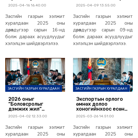
гарцаар нэвтрүүлэх
төлөхөөс зайлсхийх,
2025-04-16 16:40:00
2025-04-09 13:55:00
ажлыг шуурхай
мөнгө угаах,
зохион байгуулахыг
залилах, авлига,
Засгийн газрын ээлжит
Засгийн газрын ээлжит
үүрэг болголоо
ашиг сонирхлын
зөрчил үүсгэсэн байж
хуралдаан 2025 оны
хуралдаан 2025 оны
болзошгүй асуудлыг
дөрөвдүгээр сарын 16-нд
дөрөвдүгээр сарын 09-нд
шалгуулна
болж дараах асуудлуудыг
болж дараах асуудлуудыг
хэлэлцэн шийдвэрлэлээ.
хэлэлцэн шийдвэрлэлээ.
ЗАСГИЙН ГАЗРЫН ХУРАЛДААН
ЗАСГИЙН ГАЗРЫН ХУРАЛДААН
2026 оныг
Экспортын орлого
“Боловсролыг
өмнөх долоо
дэмжих жил”
хоногийнхоос есөн
болголоо
хувиар өсчээ
2025-04-02 12:33:00
2025-03-26 14:51:00
Засгийн газрын ээлжит
Засгийн газрын ээлжит
хуралдаан 2025 оны
хуралдаан 2025 оны