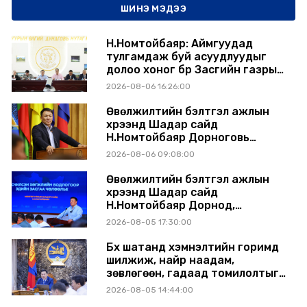
ШИНЭ МЭДЭЭ
Н.Номтойбаяр: Аймгуудад
тулгамдаж буй асуудлуудыг
долоо хоног бүр Засгийн газрын
хуралдаанд танилцуулж,
2026-08-06 16:26:00
шийдвэрлүүлнэ
Өвөлжилтийн бэлтгэл ажлын
хүрээнд Шадар сайд
Н.Номтойбаяр Дорноговь
аймагт ажиллав
2026-08-06 09:08:00
Өвөлжилтийн бэлтгэл ажлын
хүрээнд Шадар сайд
Н.Номтойбаяр Дорнод,
Сүхбаатар аймагт ажиллав
2026-08-05 17:30:00
Бүх шатанд хэмнэлтийн горимд
шилжиж, найр наадам,
зөвлөгөөн, гадаад томилолтыг
хориглолоо
2026-08-05 14:44:00