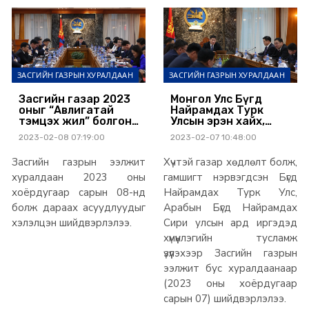
ЗАСГИЙН ГАЗРЫН ХУРАЛДААН
ЗАСГИЙН ГАЗРЫН ХУРАЛДААН
Засгийн газар 2023
Монгол Улс Бүгд
оныг “Авлигатай
Найрамдах Турк
тэмцэх жил” болгон
Улсын эрэн хайх,
зарлалаа
аврах ажиллагаанд
2023-02-08 07:19:00
2023-02-07 10:48:00
35 хүний
бүрэлдэхүүнтэй баг
Засгийн газрын ээлжит
Хүчтэй газар хөдлөлт болж,
оролцуулна
хуралдаан 2023 оны
гамшигт нэрвэгдсэн Бүгд
хоёрдугаар сарын 08-нд
Найрамдах Турк Улс,
болж дараах асуудлуудыг
Арабын Бүгд Найрамдах
хэлэлцэн шийдвэрлэлээ.
Сири улсын ард иргэдэд
хүмүүнлэгийн тусламж
үзүүлэхээр Засгийн газрын
ээлжит бус хуралдаанаар
(2023 оны хоёрдугаар
сарын 07) шийдвэрлэлээ.