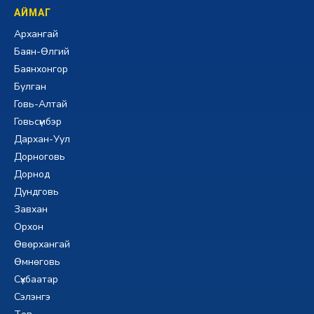
АЙМАГ
Архангай
Баян-Өлгий
Баянхонгор
Булган
Говь-Алтай
Говьсүмбэр
Дархан-Уул
Дорноговь
Дорнод
Дундговь
Завхан
Орхон
Өвөрхангай
Өмнөговь
Сүхбаатар
Сэлэнгэ