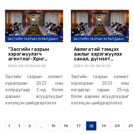
ЗАСГИЙН ГАЗРЫН ХУРАЛДААН
ЗАСГИЙН ГАЗРЫН ХУРАЛДААН
“Засгийн газрын
Авлигатай тэмцэх
хэрэгжүүлэгч
ажлыг хэрэгжүүлэх
агентлаг-Хөрөнгө
санал, дүгнэлт
оруулалт,
боловсруулах Ажлын
2023-02-01 06:50:00
2023-01-25 08:12:00
худалдааны газар”
хэсэг байгууллаа
байгууллаа
Засгийн газрын ээлжит
Засгийн газрын ээлжит
хуралдаан 2023 оны
хуралдаан 2023 оны
хоёрдугаар 1-нд болж
нэгдүгээр сарын 25-нд
дараах асуудлуудыг
болж дараах асуудлуудыг
хэлэлцэн шийдвэрлэлээ.
хэлэлцэн шийдвэрлэлээ.
Prev
1
2
...
15
16
17
18
19
20
21