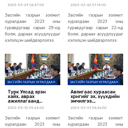
саналыг Засгийн
оргон зайлсан
2023-03-29 06:57:00
2023-03-22 07:14:00
газраас өглөө
хүмүүсийн дансыг
царцаана
Засгийн газрын ээлжит
Засгийн газрын ээлжит
хуралдаан 2023 оны
хуралдаан 2023 оны
гуравдугаар сарын 29-нд
гуравдугаар сарын 22-нд
болж, дараах асуудлуудыг
болж, дараах асуудлуудыг
хэлэлцэн шийдвэрлэлээ.
хэлэлцэн шийдвэрлэлээ.
ЗАСГИЙН ГАЗРЫН ХУРАЛДААН
ЗАСГИЙН ГАЗРЫН ХУРАЛДААН
Турк Улсад эрэн
Авлигаас хураасан
хайх, аврах
хөрөнгийг эх, хүүхдийн
ажиллагаанд
эмчилгээ,
оролцсон багийг
тусламжид зориулна
2023-03-15 05:24:00
2023-03-07 06:26:00
Засгийн газрын
хүндэт өргөмжлөлөөр
Засгийн газрын ээлжит
Засгийн газрын ээлжит
шагнана
хуралдаан 2023 оны
хуралдаан 2023 оны