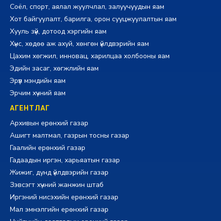
Соёл, спорт, аялал жуулчлал, залуучуудын яам
Хот байгуулалт, барилга, орон сууцжуулалтын яам
Хууль зүй, дотоод хэргийн яам
Хүнс, хөдөө аж ахуй, хөнгөн үйлдвэрийн яам
Цахим хөгжил, инновац, харилцаа холбооны яам
Эдийн засаг, хөгжлийн яам
Эрүүл мэндийн яам
Эрчим хүчний яам
АГЕНТЛАГ
Архивын ерөнхий газар
Ашигт малтмал, газрын тосны газар
Гаалийн ерөнхий газар
Гадаадын иргэн, харьяатын газар
Жижиг, дунд үйлдвэрийн газар
Зэвсэгт хүчний жанжин штаб
Иргэний нисэхийн ерөнхий газар
Мал эмнэлгийн ерөнхий газар