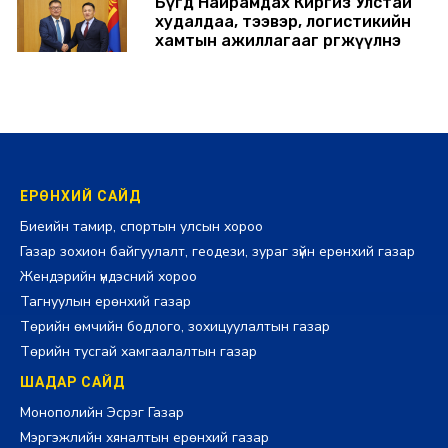
Бүгд Найрамдах Киргиз Улстай
худалдаа, тээвэр, логистикийн
хамтын ажиллагааг өргөжүүлнэ
2026-07-30 14:17:00
ЕРӨНХИЙ САЙД
Биеийн тамир, спортын улсын хороо
Газар зохион байгуулалт, геодези, зураг зүйн ерөнхий газар
Жендэрийн үндэсний хороо
Тагнуулын ерөнхий газар
Төрийн өмчийн бодлого, зохицуулалтын газар
Төрийн тусгай хамгаалалтын газар
ШАДАР САЙД
Монополийн Эсрэг Газар
Мэргэжлийн хяналтын ерөнхий газар