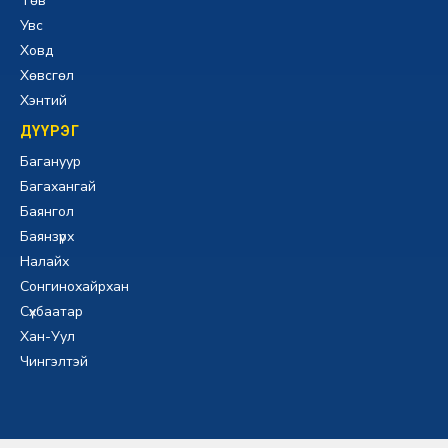
Төв
Увс
Ховд
Хөвсгөл
Хэнтий
ДҮҮРЭГ
Багануур
Багахангай
Баянгол
Баянзүрх
Налайх
Сонгинохайрхан
Сүхбаатар
Хан-Уул
Чингэлтэй