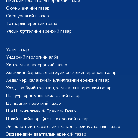
Нийгмийн даатгалын ерөнхий газар
Оюуны өмчийн газар
Соёл урлагийн газар
Татварын ерөнхий газар
Улсын бүртгэлийн ерөнхий газар
Усны газар
Үндэсний геологийн алба
Хил хамгаалах ерөнхий газар
Хөгжлийн бэрхшээлтэй хүний хөгжлийн ерөнхий газар
Хөдөлмөр, халамжийн үйлчилгээний ерөнхий газар
Хүүхэд, гэр бүлийн хөгжил, хамгааллын ерөнхий газар
Цаг уур, орчны шинжилгээний газар
Цагдаагийн ерөнхий газар
Шүүх Шинжилгээний Ерөнхий Газар
Шүүхийн шийдвэр гүйцэтгэх ерөнхий газар
Эм, эмнэлгийн хэрэгслийн хяналт, зохицуулалтын газар
Эрүүл мэндийн даатгалын ерөнхий газар