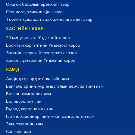
Онцгой байдлын ерөнхий газар
Стандарт, хэмжил зүйн газар
Төрийн худалдан авах ажиллагааны газар
ЗАСГИЙН ГАЗАР
20 минутын хот Үндэсний хороо
Боомтын сэргэлтийн Үндэсний хороо
Засгийн газрын Хэрэг эрхлэх газар
Хяналт, үнэлгээний Үндэсний хороо
ЯАМД
Аж үйлдвэр, эрдэс баялгийн яам
Байгаль орчин, уур амьсгалын өөрчлөлтийн яам
Батлан хамгаалах яам
Боловсролын яам
Гадаад харилцааны яам
Гэр бүл, хөдөлмөр, нийгмийн хамгааллын яам
Зам, тээврийн яам
Сангийн яам