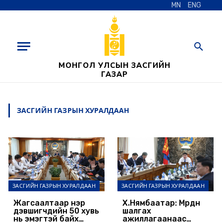
MN
ENG
МОНГОЛ УЛСЫН ЗАСГИЙН
ГАЗАР
ЗАСГИЙН ГАЗРЫН ХУРАЛДААН
ЗАСГИЙН ГАЗРЫН ХУРАЛДААН
ЗАСГИЙН ГАЗРЫН ХУРАЛДААН
Жагсаалтаар нэр
Х.Нямбаатар: Мөрдөн
дэвшигчдийн 50 хувь
шалгах
нь эмэгтэй байх
ажиллагаанаас