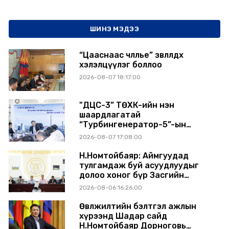
ШИНЭ МЭДЭЭ
“Цааснаас чөлөөлье” зөвлөлдөх
хэлэлцүүлэг боллоо
2026-08-07 18:17:00
"ДЦС-3” ТӨХК-ийн нэн
шаардлагатай
“Турбингенератор-5”-ын
шинэчлэлийн төсвийг
2026-08-07 17:08:00
шийдвэрлэхээр болов
Н.Номтойбаяр: Аймгуудад
тулгамдаж буй асуудлуудыг
долоо хоног бүр Засгийн
газрын хуралдаанд
2026-08-06 16:26:00
танилцуулж, шийдвэрлүүлнэ
Өвөлжилтийн бэлтгэл ажлын
хүрээнд Шадар сайд
Н.Номтойбаяр Дорноговь