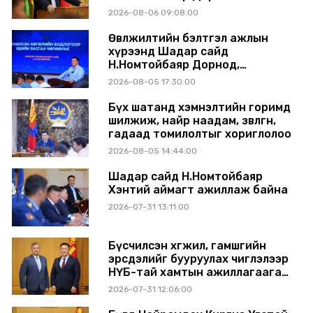
аймагт ажиллав
2026-08-06 09:08:00
Өвөлжилтийн бэлтгэл ажлын
хүрээнд Шадар сайд
Н.Номтойбаяр Дорнод,
Сүхбаатар аймагт ажиллав
2026-08-05 17:30:00
Бүх шатанд хэмнэлтийн горимд
шилжиж, найр наадам, зөвлөгөөн,
гадаад томилолтыг хориглолоо
2026-08-05 14:44:00
Шадар сайд Н.Номтойбаяр
Хэнтий аймагт ажиллаж байна
2026-07-31 13:11:00
Бүсчилсэн хөгжил, гамшгийн
эрсдэлийг бууруулах чиглэлээр
НҮБ-тай хамтын ажиллагаагаа
өргөжүүлэхээр санал солилцлоо
2026-07-31 12:06:00