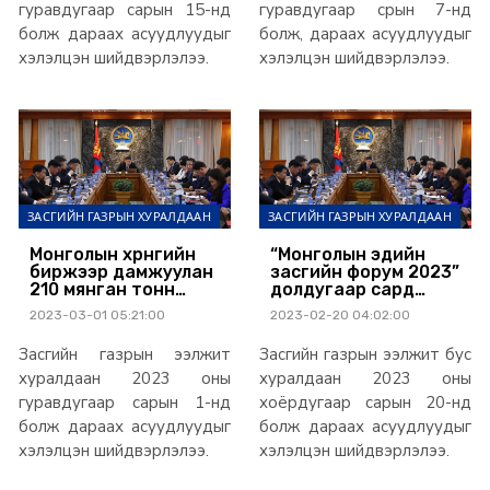
гуравдугаар сарын 15-нд
гуравдугаар срын 7-нд
болж дараах асуудлуудыг
болж, дараах асуудлуудыг
хэлэлцэн шийдвэрлэлээ.
хэлэлцэн шийдвэрлэлээ.
ЗАСГИЙН ГАЗРЫН ХУРАЛДААН
ЗАСГИЙН ГАЗРЫН ХУРАЛДААН
Монголын хөрөнгийн
“Монголын эдийн
биржээр дамжуулан
засгийн форум 2023”
210 мянган тонн
долдугаар сард
нүүрс худалдаалаад
болно
2023-03-01 05:21:00
2023-02-20 04:02:00
байна
Засгийн газрын ээлжит
Засгийн газрын ээлжит бус
хуралдаан 2023 оны
хуралдаан 2023 оны
гуравдугаар сарын 1-нд
хоёрдугаар сарын 20-нд
болж дараах асуудлуудыг
болж дараах асуудлуудыг
хэлэлцэн шийдвэрлэлээ.
хэлэлцэн шийдвэрлэлээ.