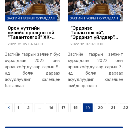
ЗАСГИЙН ГАЗРЫН ХУРАЛДААН
ЗАСГИЙН ГАЗРЫН ХУРАЛДААН
Орон нутгийн
“Эрдэнэс
өмчийн оролцоотой
Тавантолгой”,
“Тавантолгой” ХК-
“Эрдэнэт үйлдвэр”,
ийн үйл ажиллагааг
“Монголросцветмет”,
2022-12-09 04:14:00
2022-12-07 07:01:00
Засгийн газрын
“Дарханы
шууд хяналтад авч,
төмөрлөгийн
Засгийн газрын ээлжит бус
Засгийн газрын ээлжит
онцгой дэглэм
үйлдвэр”нийт 403.9
тогтоолоо
сая ам.долларын
хуралдаан 2022 оны
хуралдаан 2022 оны
орлого
арванхоёрдугаар сарын 9-
арванхоёрдугаар сарын 7-
төвлөрүүлжээ
нд болж дараах
нд болж дараах
асуудлуудыг хэлэлцэн
асуудлуудыг хэлэлцэн
баталлаа.
шийдвэрлэлээ.
Prev
1
2
...
16
17
18
19
20
21
2