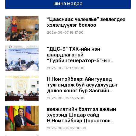
ШИНЭ МЭДЭЭ
“Цааснаас чөлөөлье” зөвлөлдөх
хэлэлцүүлэг боллоо
2026-08-07 18:17:00
"ДЦС-3” ТӨХК-ийн нэн
шаардлагатай
“Турбингенератор-5”-ын
шинэчлэлийн төсвийг
2026-08-07 17:08:00
шийдвэрлэхээр болов
Н.Номтойбаяр: Аймгуудад
тулгамдаж буй асуудлуудыг
долоо хоног бүр Засгийн
газрын хуралдаанд
2026-08-06 16:26:00
танилцуулж, шийдвэрлүүлнэ
Өвөлжилтийн бэлтгэл ажлын
хүрээнд Шадар сайд
Н.Номтойбаяр Дорноговь
аймагт ажиллав
2026-08-06 09:08:00