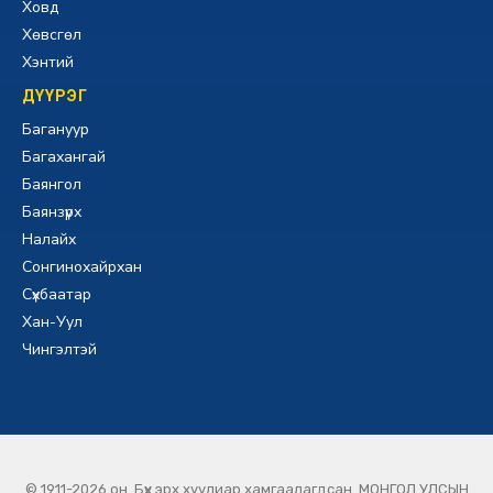
Ховд
Хөвсгөл
Хэнтий
ДҮҮРЭГ
Багануур
Багахангай
Баянгол
Баянзүрх
Налайх
Сонгинохайрхан
Сүхбаатар
Хан-Уул
Чингэлтэй
© 1911-2026 он. Бүх эрх хуулиар хамгаалагдсан. МОНГОЛ УЛСЫН