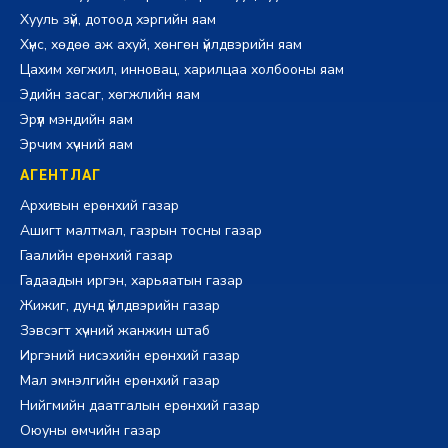
Хууль зүй, дотоод хэргийн яам
Хүнс, хөдөө аж ахуй, хөнгөн үйлдвэрийн яам
Цахим хөгжил, инновац, харилцаа холбооны яам
Эдийн засаг, хөгжлийн яам
Эрүүл мэндийн яам
Эрчим хүчний яам
АГЕНТЛАГ
Архивын ерөнхий газар
Ашигт малтмал, газрын тосны газар
Гаалийн ерөнхий газар
Гадаадын иргэн, харьяатын газар
Жижиг, дунд үйлдвэрийн газар
Зэвсэгт хүчний жанжин штаб
Иргэний нисэхийн ерөнхий газар
Мал эмнэлгийн ерөнхий газар
Нийгмийн даатгалын ерөнхий газар
Оюуны өмчийн газар