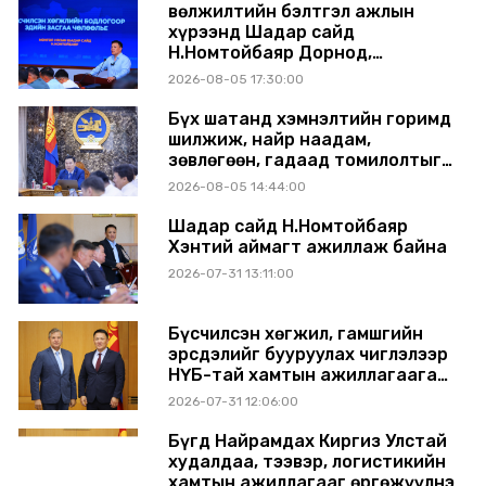
Өвөлжилтийн бэлтгэл ажлын
хүрээнд Шадар сайд
Н.Номтойбаяр Дорнод,
Сүхбаатар аймагт ажиллав
2026-08-05 17:30:00
Бүх шатанд хэмнэлтийн горимд
шилжиж, найр наадам,
зөвлөгөөн, гадаад томилолтыг
хориглолоо
2026-08-05 14:44:00
Шадар сайд Н.Номтойбаяр
Хэнтий аймагт ажиллаж байна
2026-07-31 13:11:00
Бүсчилсэн хөгжил, гамшгийн
эрсдэлийг бууруулах чиглэлээр
НҮБ-тай хамтын ажиллагаагаа
өргөжүүлэхээр санал солилцлоо
2026-07-31 12:06:00
Бүгд Найрамдах Киргиз Улстай
худалдаа, тээвэр, логистикийн
хамтын ажиллагааг өргөжүүлнэ