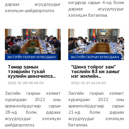
оролцохгүй
нэгдүгээр сарын 4-нд болж
дараах асуудлуудыг
дараах асуудлуудыг
хэлэлцэн шийдвэрлэлээ.
хэлэлцэн баталлаа.
ЗАСГИЙН ГАЗРЫН ХУРАЛДААН
ЗАСГИЙН ГАЗРЫН ХУРАЛДААН
Төмөр замын
“Шинэ тойрог зам”
тээврийн тухай
төслийн 83 км замыг
хуулийн шинэчилсэн
нэг жилийн
найруулгын төслийг
хугацаанд барьж
2022-12-28 08:08:00
2022-12-21 06:04:00
УИХ-д өргөн
байгуулна
мэдүүлнэ
Засгийн газрын ээлжит
Засгийн газрын ээлжит
хуралдаан 2022 оны
хуралдаан 2022 оны
арванхоёрдугаар сарын
арванхоёрдугаар сарын
28-нд болж, дараах
21-нд болж дараах
асуудлуудыг хэлэлцэн
асуудлуудыг хэлэлцэн
шийдвэрлэлээ.
баталлаа.