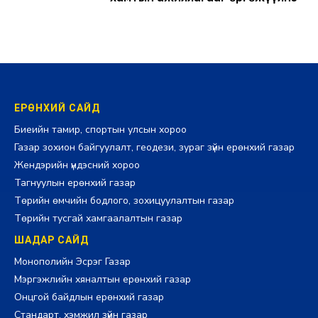
2026-07-30 14:17:00
ЕРӨНХИЙ САЙД
Биеийн тамир, спортын улсын хороо
Газар зохион байгуулалт, геодези, зураг зүйн ерөнхий газар
Жендэрийн үндэсний хороо
Тагнуулын ерөнхий газар
Төрийн өмчийн бодлого, зохицуулалтын газар
Төрийн тусгай хамгаалалтын газар
ШАДАР САЙД
Монополийн Эсрэг Газар
Мэргэжлийн хяналтын ерөнхий газар
Онцгой байдлын ерөнхий газар
Стандарт, хэмжил зүйн газар