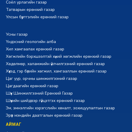
Соёл урлагийн газар
Татварын ерөнхий газар
Улсын бүртгэлийн ерөнхий газар
Усны газар
Үндэсний геологийн алба
Хил хамгаалах ерөнхий газар
Хөгжлийн бэрхшээлтэй хүний хөгжлийн ерөнхий газар
Хөдөлмөр, халамжийн үйлчилгээний ерөнхий газар
Хүүхэд, гэр бүлийн хөгжил, хамгааллын ерөнхий газар
Цаг уур, орчны шинжилгээний газар
Цагдаагийн ерөнхий газар
Шүүх Шинжилгээний Ерөнхий Газар
Шүүхийн шийдвэр гүйцэтгэх ерөнхий газар
Эм, эмнэлгийн хэрэгслийн хяналт, зохицуулалтын газар
Эрүүл мэндийн даатгалын ерөнхий газар
АЙМАГ