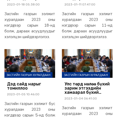
эрсдэлээс бүрэн
2023-01-18 05:38:00
2023-01-11 07:47:00
гарлаа
Засгийн газрын ээлжит
Засгийн газрын ээлжит
хуралдаан 2023 оны
хуралдаан 2023 оны
нэгдүгээр сарын 18-нд
нэгдүгээр сарын 11-нд
болж, дараах асуудлуудыг
болж дараах асуудлуудыг
хэлэлцэн шийдвэрлэлээ.
хэлэлцэн шийдвэрлэлээ.
ЗАСГИЙН ГАЗРЫН ХУРАЛДААН
ЗАСГИЙН ГАЗРЫН ХУРАЛДААН
Дэд сайд нарыг
Улс төрд нөлөө бүхий
томиллоо
зарим этгээдийн
хамаарал бүхий
2023-01-05 10:46:00
этгээд төрд удирдах
2023-01-04 06:41:00
алба хашихгүй,
Засгийн газрын ээлжит бус
зээлд хамрагдахгүй,
Засгийн газрын ээлжит
тендер
хуралдаан 2023 оны
шалгаруулалтад
хуралдаан 2023 оны
нэгдүгээр сарын 5-нд болж