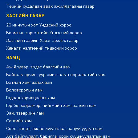
Төрийн худалдан авах ажиллагааны газар
ЗАСГИЙН ГАЗАР
20 минутын хот Үндэсний хороо
Боомтын сэргэлтийн Үндэсний хороо
Засгийн газрын Хэрэг эрхлэх газар
Хяналт, үнэлгээний Үндэсний хороо
ЯАМД
Аж үйлдвэр, эрдэс баялгийн яам
Байгаль орчин, уур амьсгалын өөрчлөлтийн яам
Батлан хамгаалах яам
Боловсролын яам
Гадаад харилцааны яам
Гэр бүл, хөдөлмөр, нийгмийн хамгааллын яам
Зам, тээврийн яам
Сангийн яам
Соёл, спорт, аялал жуулчлал, залуучуудын яам
Хот байгуулалт, барилга, орон сууцжуулалтын яам