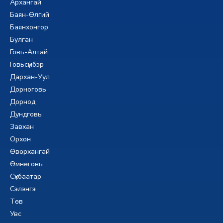
Архангай
Баян-Өлгий
Баянхонгор
Булган
Говь-Алтай
Говьсүмбэр
Дархан-Уул
Дорноговь
Дорнод
Дундговь
Завхан
Орхон
Өвөрхангай
Өмнөговь
Сүхбаатар
Сэлэнгэ
Төв
Увс