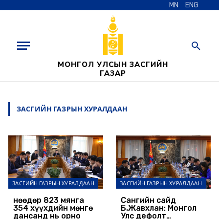
MN
ENG
МОНГОЛ УЛСЫН ЗАСГИЙН
ГАЗАР
ЗАСГИЙН ГАЗРЫН ХУРАЛДААН
ЗАСГИЙН ГАЗРЫН ХУРАЛДААН
ЗАСГИЙН ГАЗРЫН ХУРАЛДААН
Өнөөдөр 823 мянга
Сангийн сайд
354 хүүхдийн мөнгө
Б.Жавхлан: Монгол
дансанд нь орно
Улс дефолт