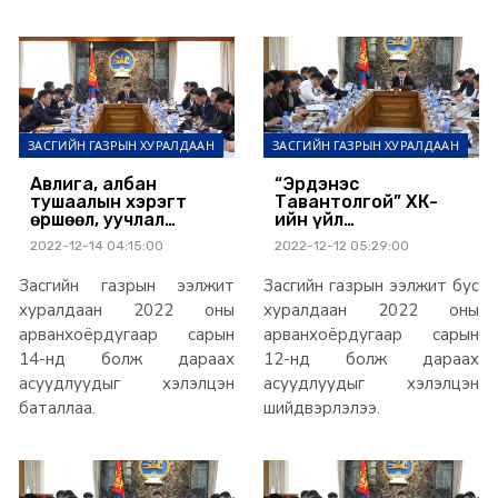
ЗАСГИЙН ГАЗРЫН ХУРАЛДААН
ЗАСГИЙН ГАЗРЫН ХУРАЛДААН
Авлига, албан
“Эрдэнэс
тушаалын хэрэгт
Тавантолгой” ХК-
өршөөл, уучлал
ийн үйл
үзүүлэхгүй байхаар
ажиллагаанд олон
2022-12-14 04:15:00
2022-12-12 05:29:00
Эрүүгийн хуулийн
улсын аудит оруулна
нэмэлт, өөрчлөлтөд
Засгийн газрын ээлжит
Засгийн газрын ээлжит бус
тусгалаа
хуралдаан 2022 оны
хуралдаан 2022 оны
арванхоёрдугаар сарын
арванхоёрдугаар сарын
14-нд болж дараах
12-нд болж дараах
асуудлуудыг хэлэлцэн
асуудлуудыг хэлэлцэн
баталлаа.
шийдвэрлэлээ.