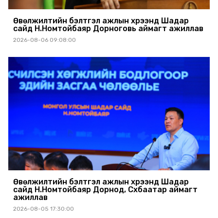
Өвөлжилтийн бэлтгэл ажлын хүрээнд Шадар
сайд Н.Номтойбаяр Дорноговь аймагт ажиллав
2026-08-06 09:08:00
Өвөлжилтийн бэлтгэл ажлын хүрээнд Шадар
сайд Н.Номтойбаяр Дорнод, Сүхбаатар аймагт
ажиллав
2026-08-05 17:30:00