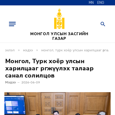
MN
ENG
МОНГОЛ УЛСЫН ЗАСГИЙН
ГАЗАР
»
»
эхлэл
мэдээ
монгол, турк хоёр улсын харилцааг өргөжүүлэх талаар санал солилцов
Монгол, Турк хоёр улсын
харилцааг өргөжүүлэх талаар
санал солилцов
Мэдээ
2026-06-09