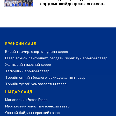
зардлыг шийдвэрлэж өгөхөөр
болов
2026-07-29 14:11:00
ЕРӨНХИЙ САЙД
Биеийн тамир, спортын улсын хороо
Газар зохион байгуулалт, геодези, зураг зүйн ерөнхий газар
Жендэрийн үндэсний хороо
Тагнуулын ерөнхий газар
Төрийн өмчийн бодлого, зохицуулалтын газар
Төрийн тусгай хамгаалалтын газар
ШАДАР САЙД
Монополийн Эсрэг Газар
Мэргэжлийн хяналтын ерөнхий газар
Онцгой байдлын ерөнхий газар