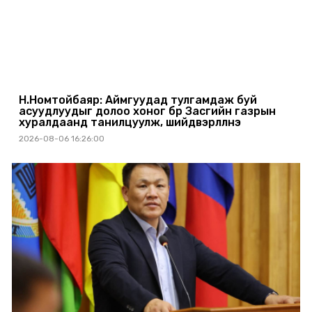
Н.Номтойбаяр: Аймгуудад тулгамдаж буй
асуудлуудыг долоо хоног бүр Засгийн газрын
хуралдаанд танилцуулж, шийдвэрлүүлнэ
2026-08-06 16:26:00