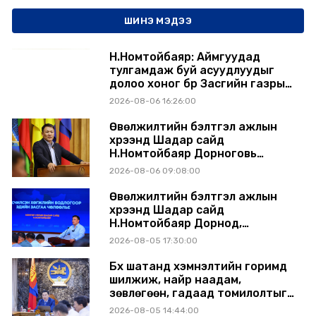
ШИНЭ МЭДЭЭ
Н.Номтойбаяр: Аймгуудад
тулгамдаж буй асуудлуудыг
долоо хоног бүр Засгийн газрын
хуралдаанд танилцуулж,
2026-08-06 16:26:00
шийдвэрлүүлнэ
Өвөлжилтийн бэлтгэл ажлын
хүрээнд Шадар сайд
Н.Номтойбаяр Дорноговь
аймагт ажиллав
2026-08-06 09:08:00
Өвөлжилтийн бэлтгэл ажлын
хүрээнд Шадар сайд
Н.Номтойбаяр Дорнод,
Сүхбаатар аймагт ажиллав
2026-08-05 17:30:00
Бүх шатанд хэмнэлтийн горимд
шилжиж, найр наадам,
зөвлөгөөн, гадаад томилолтыг
хориглолоо
2026-08-05 14:44:00