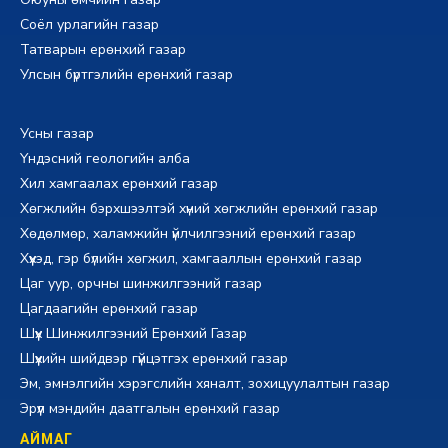
Соёл урлагийн газар
Татварын ерөнхий газар
Улсын бүртгэлийн ерөнхий газар
Усны газар
Үндэсний геологийн алба
Хил хамгаалах ерөнхий газар
Хөгжлийн бэрхшээлтэй хүний хөгжлийн ерөнхий газар
Хөдөлмөр, халамжийн үйлчилгээний ерөнхий газар
Хүүхэд, гэр бүлийн хөгжил, хамгааллын ерөнхий газар
Цаг уур, орчны шинжилгээний газар
Цагдаагийн ерөнхий газар
Шүүх Шинжилгээний Ерөнхий Газар
Шүүхийн шийдвэр гүйцэтгэх ерөнхий газар
Эм, эмнэлгийн хэрэгслийн хяналт, зохицуулалтын газар
Эрүүл мэндийн даатгалын ерөнхий газар
АЙМАГ