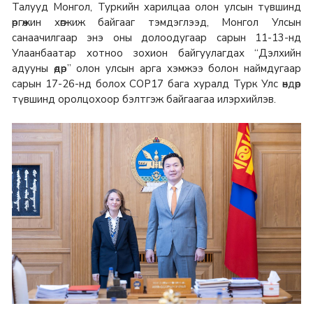
Талууд Монгол, Туркийн харилцаа олон улсын түвшинд
өргөжин хөгжиж байгааг тэмдэглээд, Монгол Улсын
санаачилгаар энэ оны долоодугаар сарын 11-13-нд
Улаанбаатар хотноо зохион байгуулагдах “Дэлхийн
адууны өдөр” олон улсын арга хэмжээ болон наймдугаар
сарын 17-26-нд болох COP17 бага хуралд Турк Улс өндөр
түвшинд оролцохоор бэлтгэж байгаагаа илэрхийлэв.