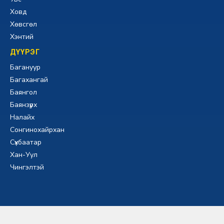
Ховд
Хөвсгөл
Хэнтий
ДҮҮРЭГ
Багануур
Багахангай
Баянгол
Баянзүрх
Налайх
Сонгинохайрхан
Сүхбаатар
Хан-Уул
Чингэлтэй