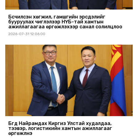
Бүсчилсэн хөгжил, гамшгийн эрсдэлийг
бууруулах чиглэлээр НҮБ-тай хамтын
ажиллагаагаа өргөжүүлэхээр санал солилцлоо
2026-07-31 12:06:00
Бүгд Найрамдах Киргиз Улстай худалдаа,
тээвэр, логистикийн хамтын ажиллагааг
өргөжүүлнэ