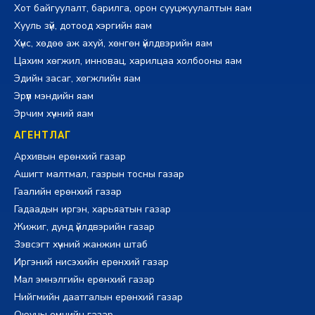
Хот байгуулалт, барилга, орон сууцжуулалтын яам
Хууль зүй, дотоод хэргийн яам
Хүнс, хөдөө аж ахуй, хөнгөн үйлдвэрийн яам
Цахим хөгжил, инновац, харилцаа холбооны яам
Эдийн засаг, хөгжлийн яам
Эрүүл мэндийн яам
Эрчим хүчний яам
АГЕНТЛАГ
Архивын ерөнхий газар
Ашигт малтмал, газрын тосны газар
Гаалийн ерөнхий газар
Гадаадын иргэн, харьяатын газар
Жижиг, дунд үйлдвэрийн газар
Зэвсэгт хүчний жанжин штаб
Иргэний нисэхийн ерөнхий газар
Мал эмнэлгийн ерөнхий газар
Нийгмийн даатгалын ерөнхий газар
Оюуны өмчийн газар