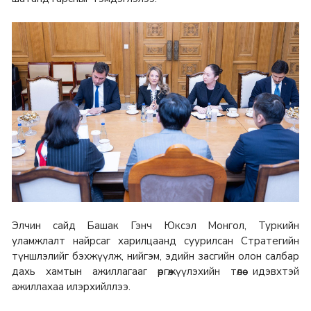
Элчин сайд Башак Гэнч Юксэл Монгол, Туркийн
уламжлалт найрсаг харилцаанд суурилсан Стратегийн
түншлэлийг бэхжүүлж, нийгэм, эдийн засгийн олон салбар
дахь хамтын ажиллагааг өргөжүүлэхийн төлөө идэвхтэй
ажиллахаа илэрхийллээ.