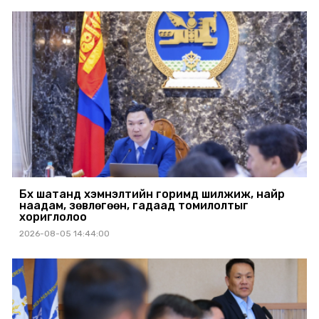
Бүх шатанд хэмнэлтийн горимд шилжиж, найр
наадам, зөвлөгөөн, гадаад томилолтыг
хориглолоо
2026-08-05 14:44:00