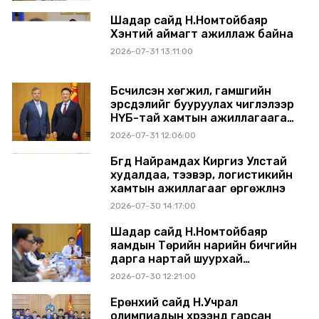
Шадар сайд Н.Номтойбаяр
Хэнтий аймагт ажиллаж байна
2026-07-31 13:11:00
Бүсчилсэн хөгжил, гамшгийн
эрсдэлийг бууруулах чиглэлээр
НҮБ-тай хамтын ажиллагаагаа
өргөжүүлэхээр санал солилцлоо
2026-07-31 12:06:00
Бүгд Найрамдах Киргиз Улстай
худалдаа, тээвэр, логистикийн
хамтын ажиллагааг өргөжүүлнэ
2026-07-30 14:17:00
Шадар сайд Н.Номтойбаяр
яамдын Төрийн нарийн бичгийн
дарга нартай шуурхай
хуралдлаа
2026-07-30 12:21:00
Ерөнхий сайд Н.Учрал
олимпиадын хүрээнд гарсан