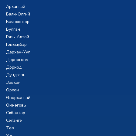
Архангай
Баян-Өлгий
Баянхонгор
Булган
Говь-Алтай
Говьсүмбэр
Дархан-Уул
Дорноговь
Дорнод
Дундговь
Завхан
Орхон
Өвөрхангай
Өмнөговь
Сүхбаатар
Сэлэнгэ
Төв
Увс