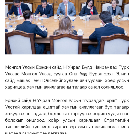
Монгол Улсын Ерөнхий сайд Н.Учрал Бүгд Найрамдах Турк
Улсаас Монгол Улсад суугаа Онц бөгөөд Бүрэн эрхт Элчин
сайд Башак Гэнч Юксэлийг хүлээн авч уулзан, хоёр улсын
харилцаа, хамтын ажиллагааны талаар санал солилцлоо.
Ерөнхий сайд Н.Учрал Монгол Улсын “гуравдагч хөрш” Турк
Улстай харилцан ашигтай хамтын ажиллагааг бүх талаар
хөгжүүлэх нь гадаад бодлогын тэргүүлэх зорилтуудын нэг
болохыг онцлоод хоёр улсын харилцааг Стратегийн
түншлэлийн түвшинд хүргэснээр хамтын ажиллагаа шинэ
шатанд гарсныг тэмдэглэлээ.