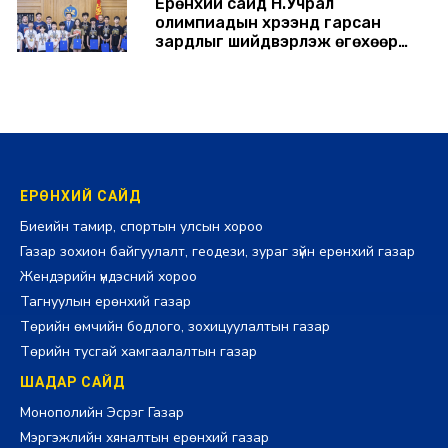
Ерөнхий сайд Н.Учрал
олимпиадын хүрээнд гарсан
зардлыг шийдвэрлэж өгөхөөр
болов
2026-07-29 14:11:00
ЕРӨНХИЙ САЙД
Биеийн тамир, спортын улсын хороо
Газар зохион байгуулалт, геодези, зураг зүйн ерөнхий газар
Жендэрийн үндэсний хороо
Тагнуулын ерөнхий газар
Төрийн өмчийн бодлого, зохицуулалтын газар
Төрийн тусгай хамгаалалтын газар
ШАДАР САЙД
Монополийн Эсрэг Газар
Мэргэжлийн хяналтын ерөнхий газар