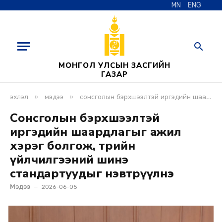
MN
ENG
МОНГОЛ УЛСЫН ЗАСГИЙН
ГАЗАР
»
»
эхлэл
мэдээ
сонсголын бэрхшээлтэй иргэдийн шаардлагыг ажил хэрэг болгож, төрийн үйлчилгээний шинэ стандартуудыг нэвтрүүлнэ
Сонсголын бэрхшээлтэй
иргэдийн шаардлагыг ажил
хэрэг болгож, төрийн
үйлчилгээний шинэ
стандартуудыг нэвтрүүлнэ
Мэдээ
2026-06-05