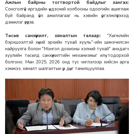
Ажлын байрны тогтвортой байдлыг хангах:
Сонсголгүй иргэдийн үндэсний холбооны одоогийн ашиглаж
буй байранд үйл ажиллагааг нь хэвийн үргэлжлүүлэхэд
дэмжлэг үзүүлэв.
Төсөв санхүүжилт, хяналтын талаар:
"Хөгжлийн
бэрхшээлтэй хүний эрхийн тухай хууль"-ийн шинэчилсэн
найруулга болон "Монгол дохионы хэлний тухай" анхдагч
хуулийн төсөлд санхүүжилтийн механизмыг илүү тодорхой
болгоно. Мөн 2025, 2026 онд тус чиглэлээр хийсэн арга
хэмжээ, хяналт шалгалтын үр дүнг танилцууллаа.