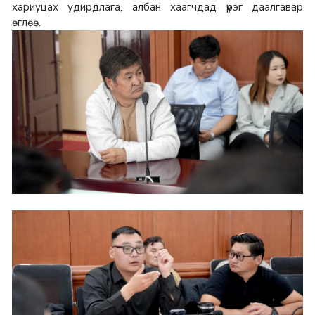
хариуцах удирдлага, албан хаагчдад үүрэг даалгавар
өглөө.