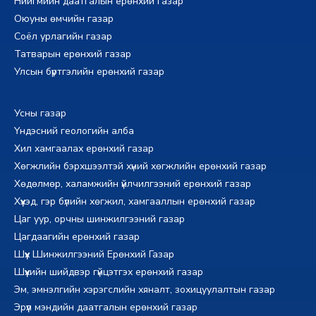
Нийгмийн даатгалын ерөнхий газар
Оюуны өмчийн газар
Соёл урлагийн газар
Татварын ерөнхий газар
Улсын бүртгэлийн ерөнхий газар
Усны газар
Үндэсний геологийн алба
Хил хамгаалах ерөнхий газар
Хөгжлийн бэрхшээлтэй хүний хөгжлийн ерөнхий газар
Хөдөлмөр, халамжийн үйлчилгээний ерөнхий газар
Хүүхэд, гэр бүлийн хөгжил, хамгааллын ерөнхий газар
Цаг уур, орчны шинжилгээний газар
Цагдаагийн ерөнхий газар
Шүүх Шинжилгээний Ерөнхий Газар
Шүүхийн шийдвэр гүйцэтгэх ерөнхий газар
Эм, эмнэлгийн хэрэгслийн хяналт, зохицуулалтын газар
Эрүүл мэндийн даатгалын ерөнхий газар