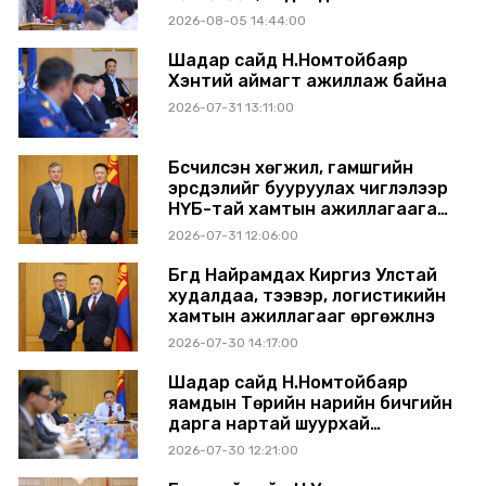
хориглолоо
2026-08-05 14:44:00
Шадар сайд Н.Номтойбаяр
Хэнтий аймагт ажиллаж байна
2026-07-31 13:11:00
Бүсчилсэн хөгжил, гамшгийн
эрсдэлийг бууруулах чиглэлээр
НҮБ-тай хамтын ажиллагаагаа
өргөжүүлэхээр санал солилцлоо
2026-07-31 12:06:00
Бүгд Найрамдах Киргиз Улстай
худалдаа, тээвэр, логистикийн
хамтын ажиллагааг өргөжүүлнэ
2026-07-30 14:17:00
Шадар сайд Н.Номтойбаяр
яамдын Төрийн нарийн бичгийн
дарга нартай шуурхай
хуралдлаа
2026-07-30 12:21:00