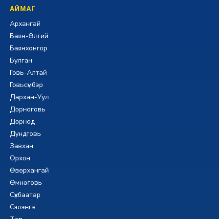
АЙМАГ
Архангай
Баян-Өлгий
Баянхонгор
Булган
Говь-Алтай
Говьсүмбэр
Дархан-Уул
Дорноговь
Дорнод
Дундговь
Завхан
Орхон
Өвөрхангай
Өмнөговь
Сүхбаатар
Сэлэнгэ