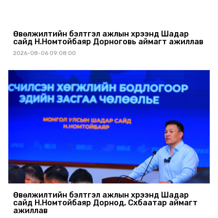
Өвөлжилтийн бэлтгэл ажлын хүрээнд Шадар
сайд Н.Номтойбаяр Дорноговь аймагт ажиллав
2026-08-06 09:08:00
Өвөлжилтийн бэлтгэл ажлын хүрээнд Шадар
сайд Н.Номтойбаяр Дорнод, Сүхбаатар аймагт
ажиллав