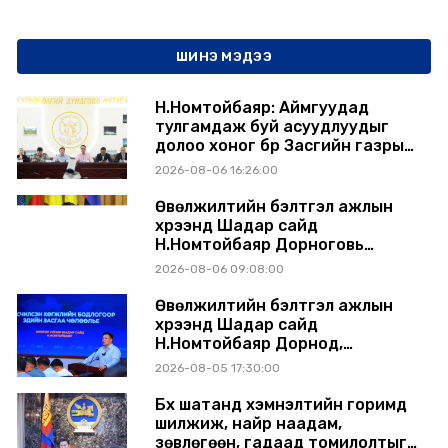
ШИНЭ МЭДЭЭ
Н.Номтойбаяр: Аймгуудад
тулгамдаж буй асуудлуудыг
долоо хоног бүр Засгийн газрын
хуралдаанд танилцуулж,
2026-08-06 16:26:00
шийдвэрлүүлнэ
Өвөлжилтийн бэлтгэл ажлын
хүрээнд Шадар сайд
Н.Номтойбаяр Дорноговь
аймагт ажиллав
2026-08-06 09:08:00
Өвөлжилтийн бэлтгэл ажлын
хүрээнд Шадар сайд
Н.Номтойбаяр Дорнод,
Сүхбаатар аймагт ажиллав
2026-08-05 17:30:00
Бүх шатанд хэмнэлтийн горимд
шилжиж, найр наадам,
зөвлөгөөн, гадаад томилолтыг