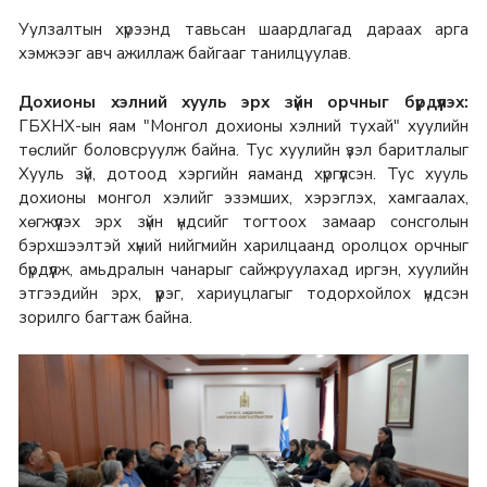
Уулзалтын хүрээнд тавьсан шаардлагад дараах арга
хэмжээг авч ажиллаж байгааг танилцуулав.
Дохионы хэлний хууль эрх зүйн орчныг бүрдүүлэх:
ГБХНХ-ын яам "Монгол дохионы хэлний тухай" хуулийн
төслийг боловсруулж байна. Тус хуулийн үзэл баритлалыг
Хууль зүй, дотоод хэргийн яаманд хүргүүлсэн. Тус хууль
дохионы монгол хэлийг эзэмших, хэрэглэх, хамгаалах,
хөгжүүлэх эрх зүйн үндсийг тогтоох замаар сонсголын
бэрхшээлтэй хүний нийгмийн харилцаанд оролцох орчныг
бүрдүүлж, амьдралын чанарыг сайжруулахад иргэн, хуулийн
этгээдийн эрх, үүрэг, хариуцлагыг тодорхойлох үндсэн
зорилго багтаж байна.