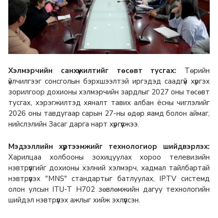
Хэлмэрчийн санхүүжилтийг төсөвт тусгах:
Төрийн
үйлчилгээг сонсголын бэрхшээлтэй иргэдэд саадгүй хүргэх
зорилгоор дохионы хэлмэрчийн зардлыг 2027 оны төсөвт
тусгах, хэрэгжилтэд хяналт тавих албан ёсны чиглэлийг
2026 оны тавдугаар сарын 27-ны өдөр яамд болон аймаг,
нийслэлийн Засаг дарга нарт хүргүүлжээ.
Мэдээллийн хүртээмжийг технологиор шийдвэрлэх:
Харилцаа холбооны зохицуулах хороо телевизийн
нэвтрүүлгийг дохионы хэлний хэлмэрч, хадмал тайлбартай
нэвтрүүлэх "MNS" стандартыг батлуулах, IPTV системд
олон улсын ITU-T H702 зөвлөмжийн дагуу технологийн
шийдэл нэвтрүүлэх ажлыг хийж эхлүүлсэн.