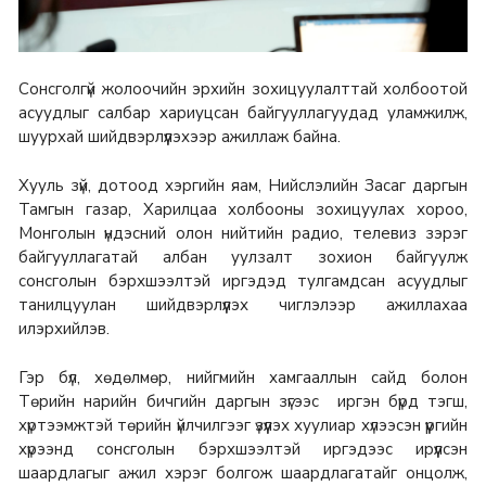
Сонсголгүй жолоочийн эрхийн зохицуулалттай холбоотой
асуудлыг салбар хариуцсан байгууллагуудад уламжилж,
шуурхай шийдвэрлүүлэхээр ажиллаж байна.
Хууль зүй, дотоод хэргийн яам, Нийслэлийн Засаг даргын
Тамгын газар, Харилцаа холбооны зохицуулах хороо,
Монголын үндэсний олон нийтийн радио, телевиз зэрэг
байгууллагатай албан уулзалт зохион байгуулж
сонсголын бэрхшээлтэй иргэдэд тулгамдсан асуудлыг
танилцуулан шийдвэрлүүлэх чиглэлээр ажиллахаа
илэрхийлэв.
Гэр бүл, хөдөлмөр, нийгмийн хамгааллын сайд болон
Төрийн нарийн бичгийн даргын зүгээс иргэн бүрд тэгш,
хүртээмжтэй төрийн үйлчилгээг үзүүлэх хуулиар хүлээсэн үүргийн
хүрээнд сонсголын бэрхшээлтэй иргэдээс ирүүлсэн
шаардлагыг ажил хэрэг болгож шаардлагатайг онцолж,