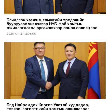
Бүсчилсэн хөгжил, гамшгийн эрсдэлийг
бууруулах чиглэлээр НҮБ-тай хамтын
ажиллагаагаа өргөжүүлэхээр санал солилцлоо
2026-07-31 12:06:00
Бүгд Найрамдах Киргиз Улстай худалдаа,
тээвэр, логистикийн хамтын ажиллагааг