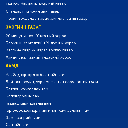
Онцгой байдлын ерөнхий газар
Стандарт, хэмжил зүйн газар
Төрийн худалдан авах ажиллагааны газар
ЗАСГИЙН ГАЗАР
20 минутын хот Үндэсний хороо
Боомтын сэргэлтийн Үндэсний хороо
Засгийн газрын Хэрэг эрхлэх газар
Хяналт, үнэлгээний Үндэсний хороо
ЯАМД
Аж үйлдвэр, эрдэс баялгийн яам
Байгаль орчин, уур амьсгалын өөрчлөлтийн яам
Батлан хамгаалах яам
Боловсролын яам
Гадаад харилцааны яам
Гэр бүл, хөдөлмөр, нийгмийн хамгааллын яам
Зам, тээврийн яам
Сангийн яам