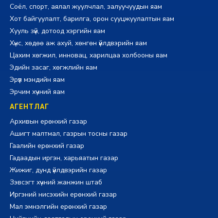
Соёл, спорт, аялал жуулчлал, залуучуудын яам
Хот байгуулалт, барилга, орон сууцжуулалтын яам
Хууль зүй, дотоод хэргийн яам
Хүнс, хөдөө аж ахуй, хөнгөн үйлдвэрийн яам
Цахим хөгжил, инновац, харилцаа холбооны яам
Эдийн засаг, хөгжлийн яам
Эрүүл мэндийн яам
Эрчим хүчний яам
АГЕНТЛАГ
Архивын ерөнхий газар
Ашигт малтмал, газрын тосны газар
Гаалийн ерөнхий газар
Гадаадын иргэн, харьяатын газар
Жижиг, дунд үйлдвэрийн газар
Зэвсэгт хүчний жанжин штаб
Иргэний нисэхийн ерөнхий газар
Мал эмнэлгийн ерөнхий газар