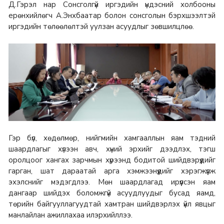
Д.Гэрэл нар Сонсголгүй иргэдийн үндэсний холбооны
ерөнхийлөгч А.Энхбаатар болон сонсголын бэрхшээлтэй
иргэдийн төлөөлөлтэй уулзан асуудлыг зөвшилцлөө.
Гэр бүл, хөдөлмөр, нийгмийн хамгааллын яам тэдний
шаардлагыг хүлээн авч, хүний эрхийг дээдлэх, тэгш
оролцоог хангах зарчмын хүрээнд бодитой шийдвэрүүдийг
гарган, шат дараатай арга хэмжээнүүдийг хэрэгжүүлж
эхэлснийг мэдэгдлээ. Мөн шаардлагад ирүүлсэн яам
дангаар шийдэх боломжгүй асуудлуудыг бусад яамд,
төрийн байгууллагуудтай хамтран шийдвэрлэх үйл явцыг
манлайлан ажиллахаа илэрхийллээ.