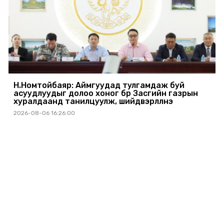
Н.Номтойбаяр: Аймгуудад тулгамдаж буй
асуудлуудыг долоо хоног бүр Засгийн газрын
хуралдаанд танилцуулж, шийдвэрлүүлнэ
2026-08-06 16:26:00