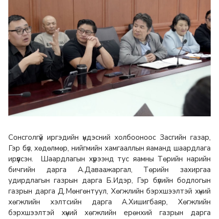
Сонсголгүй иргэдийн үндэсний холбооноос Засгийн газар,
Гэр бүл, хөдөлмөр, нийгмийн хамгааллын яаманд шаардлага
ирүүлсэн. Шаардлагын хүрээнд тус яамны Төрийн нарийн
бичгийн дарга А.Даваажаргал, Төрийн захиргаа
удирдлагын газрын дарга Б.Идэр, Гэр бүлийн бодлогын
газрын дарга Д.Мөнгөнтуул, Хөгжлийн бэрхшээлтэй хүний
хөгжлийн хэлтсийн дарга А.Хишигбаяр, Хөгжлийн
бэрхшээлтэй хүний хөгжлийн ерөнхий газрын дарга