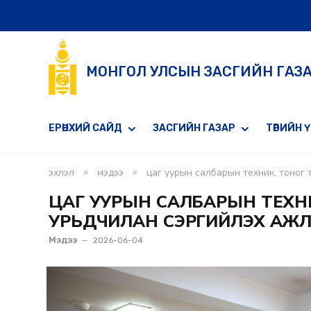
МОНГОЛ УЛСЫН ЗАСГИЙН ГАЗ
ЕРӨНХИЙ САЙД
ЗАСГИЙН ГАЗАР
ТӨРИЙН 
»
»
эхлэл
мэдээ
цаг уурын салбарын техник, тоног 
ЦАГ УУРЫН САЛБАРЫН ТЕХНИ
УРЬДЧИЛАН СЭРГИЙЛЭХ АЖ
Мэдээ
2026-06-04