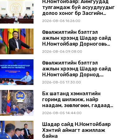
Н.Номтойбаяр: Аймгуудад
тулгамдаж буй асуудлуудыг
долоо хоног бүр Засгийн
газрын хуралдаанд
2026-08-06 16:26:00
танилцуулж, шийдвэрлүүлнэ
Өвөлжилтийн бэлтгэл
ажлын хүрээнд Шадар сайд
Н.Номтойбаяр Дорноговь
аймагт ажиллав
2026-08-06 09:08:00
Өвөлжилтийн бэлтгэл
ажлын хүрээнд Шадар сайд
Н.Номтойбаяр Дорнод,
Сүхбаатар аймагт ажиллав
2026-08-05 17:30:00
Бүх шатанд хэмнэлтийн
горимд шилжиж, найр
наадам, зөвлөгөөн, гадаад
томилолтыг хориглолоо
2026-08-05 14:44:00
Шадар сайд Н.Номтойбаяр
Хэнтий аймагт ажиллаж
байна