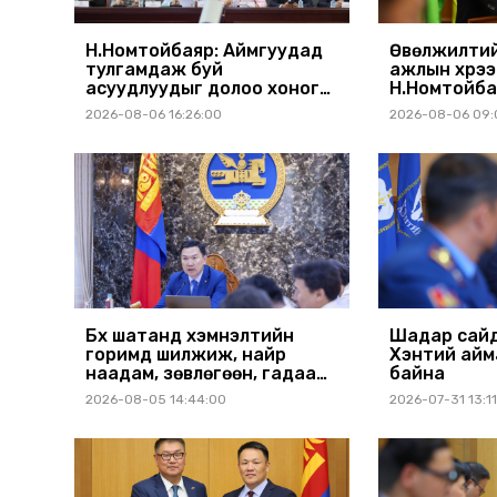
Н.Номтойбаяр: Аймгуудад
Өвөлжилтий
тулгамдаж буй
ажлын хүрэ
асуудлуудыг долоо хоног
Н.Номтойба
бүр Засгийн газрын
аймагт ажи
2026-08-06 16:26:00
2026-08-06 09:
хуралдаанд танилцуулж,
шийдвэрлүүлнэ
Бүх шатанд хэмнэлтийн
Шадар сайд
горимд шилжиж, найр
Хэнтий айм
наадам, зөвлөгөөн, гадаад
байна
томилолтыг хориглолоо
2026-08-05 14:44:00
2026-07-31 13:1