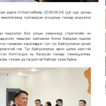
ын дарга Н.Номтойбаяр \2026.06.04\ Цаг уур, орчны
л ажиллагаанд тулгамдсан асуудлын талаар мэдээлэл
н мэдээлэл бол улсын хэмжээнд стратегийн ач
 үндэслэн гамшгаас хамгаалах бэлэн байдлын хөдлөх
эгээ төлөвлөн хэрэгжүүлдэг тул тус байгууллагыг орчин
лагатай гэв. Тус байгууллагын зүгээс цалин хөлстэй
лтэн бэлтгэгдэх нь багассан талаар танилцууллаа.
багаж, техник дутагдалтай байгааг хэлж байна.