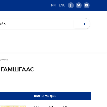
MN
ENG
Facebook
Twitter
Youtube
үүлнэ
Ж ГАМШГААС
ШИНЭ МЭДЭЭ