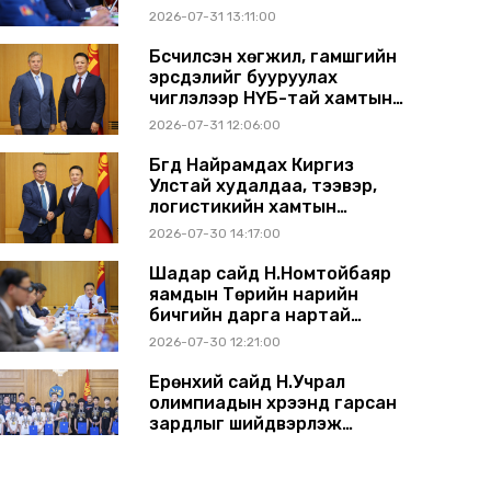
2026-07-31 13:11:00
Бүсчилсэн хөгжил, гамшгийн
эрсдэлийг бууруулах
чиглэлээр НҮБ-тай хамтын
ажиллагаагаа өргөжүүлэхээр
2026-07-31 12:06:00
санал солилцлоо
Бүгд Найрамдах Киргиз
Улстай худалдаа, тээвэр,
логистикийн хамтын
ажиллагааг өргөжүүлнэ
2026-07-30 14:17:00
Шадар сайд Н.Номтойбаяр
яамдын Төрийн нарийн
бичгийн дарга нартай
шуурхай хуралдлаа
2026-07-30 12:21:00
Ерөнхий сайд Н.Учрал
олимпиадын хүрээнд гарсан
зардлыг шийдвэрлэж
өгөхөөр болов
2026-07-29 14:11:00