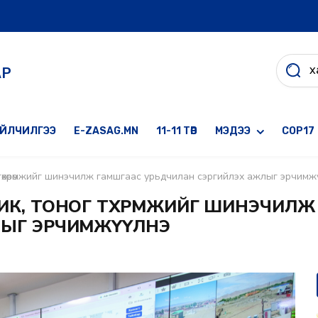
АР
ҮЙЛЧИЛГЭЭ
E-ZASAG.MN
11-11 ТӨВ
МЭДЭЭ
COP17
төхөөрөмжийг шинэчилж гамшгаас урьдчилан сэргийлэх ажлыг эрчимж
К, ТОНОГ ТӨХӨӨРӨМЖИЙГ ШИНЭЧИЛ
ЛЫГ ЭРЧИМЖҮҮЛНЭ