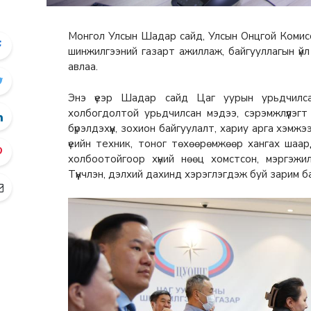
Монгол Улсын Шадар сайд, Улсын Онцгой Комисс
шинжилгээний газарт ажиллаж, байгууллагын үй
авлаа.
Энэ үеэр Шадар сайд Цаг уурын урьдчилса
холбогдолтой урьдчилсан мэдээ, сэрэмжлүүлэгт
бүрэлдэхүүн, зохион байгуулалт, хариу арга хэмжэ
үеийн техник, тоног төхөөрөмжөөр хангах шаард
холбоотойгоор хүний нөөц хомстсон, мэргэжи
Түүнчлэн, дэлхий дахинд хэрэглэгдэж буй зарим 