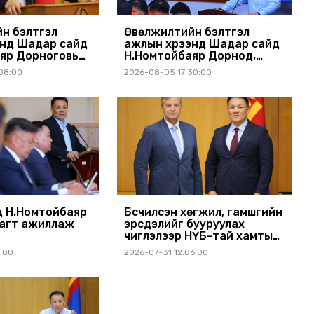
н бэлтгэл
Өвөлжилтийн бэлтгэл
энд Шадар сайд
ажлын хүрээнд Шадар сайд
яр Дорноговь
Н.Номтойбаяр Дорнод,
ллав
Сүхбаатар аймагт ажиллав
08:00
2026-08-05 17:30:00
 Н.Номтойбаяр
Бүсчилсэн хөгжил, гамшгийн
агт ажиллаж
эрсдэлийг бууруулах
чиглэлээр НҮБ-тай хамтын
ажиллагаагаа өргөжүүлэхээр
1:00
2026-07-31 12:06:00
санал солилцлоо