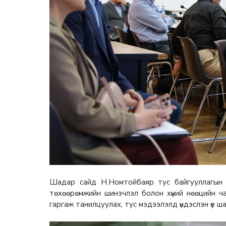
Шадар сайд Н.Номтойбаяр тус байгууллагын 
төхөөрөмжийн шинэчлэл болон хүний нөөцийн ч
гаргаж танилцуулах, тус мэдээлэлд үндэслэн үе 