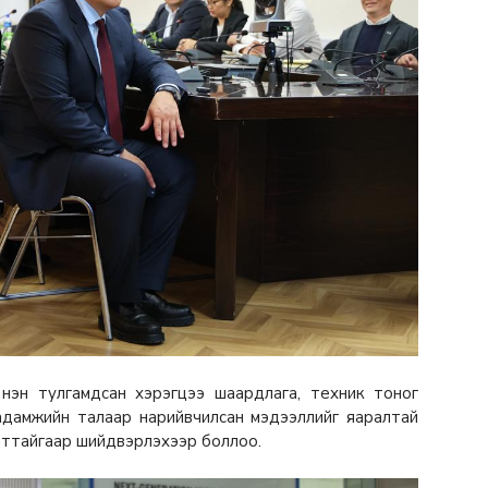
нэн тулгамдсан хэрэгцээ шаардлага, техник тоног
адамжийн талаар нарийвчилсан мэдээллийг яаралтай
шаттайгаар шийдвэрлэхээр боллоо.