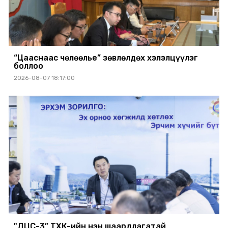
“Цааснаас чөлөөлье” зөвлөлдөх хэлэлцүүлэг
боллоо
2026-08-07 18:17:00
"ДЦС-3” ТӨХК-ийн нэн шаардлагатай