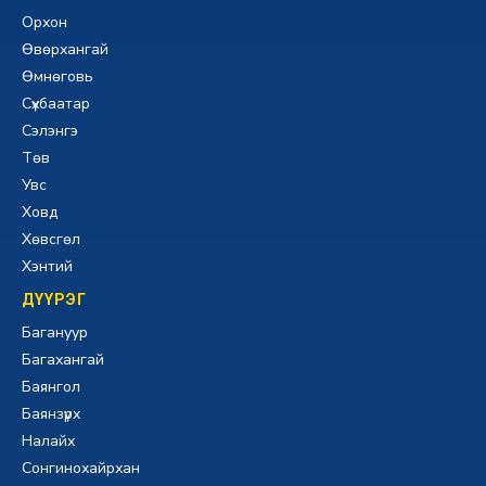
Орхон
Өвөрхангай
Өмнөговь
Сүхбаатар
Сэлэнгэ
Төв
Увс
Ховд
Хөвсгөл
Хэнтий
ДҮҮРЭГ
Багануур
Багахангай
Баянгол
Баянзүрх
Налайх
Сонгинохайрхан