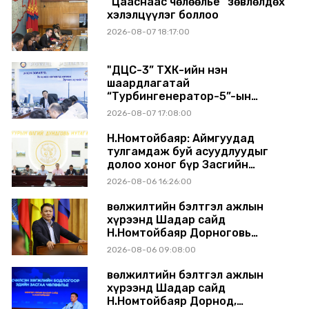
“Цааснаас чөлөөлье” зөвлөлдөх
хэлэлцүүлэг боллоо
2026-08-07 18:17:00
"ДЦС-3” ТӨХК-ийн нэн
шаардлагатай
“Турбингенератор-5”-ын
шинэчлэлийн төсвийг
2026-08-07 17:08:00
шийдвэрлэхээр болов
Н.Номтойбаяр: Аймгуудад
тулгамдаж буй асуудлуудыг
долоо хоног бүр Засгийн
газрын хуралдаанд
2026-08-06 16:26:00
танилцуулж, шийдвэрлүүлнэ
Өвөлжилтийн бэлтгэл ажлын
хүрээнд Шадар сайд
Н.Номтойбаяр Дорноговь
аймагт ажиллав
2026-08-06 09:08:00
Өвөлжилтийн бэлтгэл ажлын
хүрээнд Шадар сайд
Н.Номтойбаяр Дорнод,