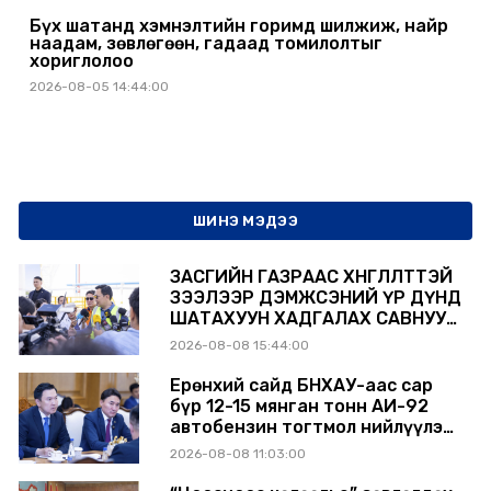
Бүх шатанд хэмнэлтийн горимд шилжиж, найр
наадам, зөвлөгөөн, гадаад томилолтыг
хориглолоо
2026-08-05 14:44:00
ШИНЭ МЭДЭЭ
ЗАСГИЙН ГАЗРААС ХӨНГӨЛӨЛТТЭЙ
ЗЭЭЛЭЭР ДЭМЖСЭНИЙ ҮР ДҮНД
ШАТАХУУН ХАДГАЛАХ САВНУУД
ЭХНЭЭСЭЭ АШИГЛАЛТАД ОРЖ
2026-08-08 15:44:00
БАЙНА
Ерөнхий сайд БНХАУ-аас сар
бүр 12-15 мянган тонн АИ-92
автобензин тогтмол нийлүүлэх
хүсэлт тавилаа
2026-08-08 11:03:00