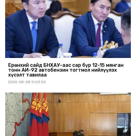
Ерөнхий сайд БНХАУ-аас сар бүр 12-15 мянган
тонн АИ-92 автобензин тогтмол нийлүүлэх
хүсэлт тавилаа
2026-08-08 11:03:00