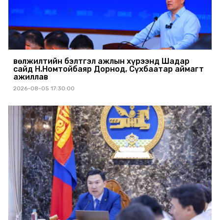
Өвөлжилтийн бэлтгэл ажлын хүрээнд Шадар
сайд Н.Номтойбаяр Дорнод, Сүхбаатар аймагт
ажиллав
2026-08-05 17:30:00