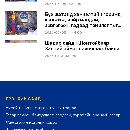
Сүхбаатар аймагт ажиллав
2026-08-05 17:30:00
Бүх шатанд хэмнэлтийн горимд
шилжиж, найр наадам,
зөвлөгөөн, гадаад томилолтыг
хориглолоо
2026-08-05 14:44:00
Шадар сайд Н.Номтойбаяр
Хэнтий аймагт ажиллаж байна
2026-07-31 13:11:00
ЕРӨНХИЙ САЙД
Биеийн тамир, спортын улсын хороо
Газар зохион байгуулалт, геодези, зураг зүйн ерөнхий газар
Жендэрийн үндэсний хороо
Тагнуулын ерөнхий газар