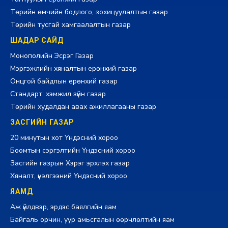
Төрийн өмчийн бодлого, зохицуулалтын газар
Төрийн тусгай хамгаалалтын газар
ШАДАР САЙД
Монополийн Эсрэг Газар
Мэргэжлийн хяналтын ерөнхий газар
Онцгой байдлын ерөнхий газар
Стандарт, хэмжил зүйн газар
Төрийн худалдан авах ажиллагааны газар
ЗАСГИЙН ГАЗАР
20 минутын хот Үндэсний хороо
Боомтын сэргэлтийн Үндэсний хороо
Засгийн газрын Хэрэг эрхлэх газар
Хяналт, үнэлгээний Үндэсний хороо
ЯАМД
Аж үйлдвэр, эрдэс баялгийн яам
Байгаль орчин, уур амьсгалын өөрчлөлтийн яам