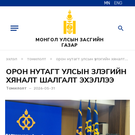
MN
ENG
МОНГОЛ УЛСЫН ЗАСГИЙН
ГАЗАР
»
»
эхлэл
томилолт
орон нутагт улсын үзлэгийн хяналт шалгалт эхэллээ
ОРОН НУТАГТ УЛСЫН ҮЗЛЭГИЙН
ХЯНАЛТ ШАЛГАЛТ ЭХЭЛЛЭЭ
Томилолт
2026-05-31