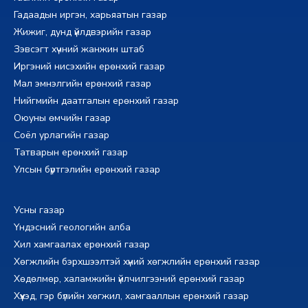
Гадаадын иргэн, харьяатын газар
Жижиг, дунд үйлдвэрийн газар
Зэвсэгт хүчний жанжин штаб
Иргэний нисэхийн ерөнхий газар
Мал эмнэлгийн ерөнхий газар
Нийгмийн даатгалын ерөнхий газар
Оюуны өмчийн газар
Соёл урлагийн газар
Татварын ерөнхий газар
Улсын бүртгэлийн ерөнхий газар
Усны газар
Үндэсний геологийн алба
Хил хамгаалах ерөнхий газар
Хөгжлийн бэрхшээлтэй хүний хөгжлийн ерөнхий газар
Хөдөлмөр, халамжийн үйлчилгээний ерөнхий газар
Хүүхэд, гэр бүлийн хөгжил, хамгааллын ерөнхий газар