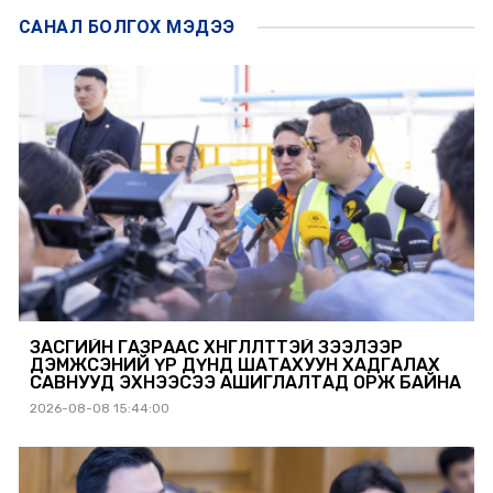
САНАЛ БОЛГОХ
МЭДЭЭ
ЗАСГИЙН ГАЗРААС ХӨНГӨЛӨЛТТЭЙ ЗЭЭЛЭЭР
ДЭМЖСЭНИЙ ҮР ДҮНД ШАТАХУУН ХАДГАЛАХ
САВНУУД ЭХНЭЭСЭЭ АШИГЛАЛТАД ОРЖ БАЙНА
2026-08-08 15:44:00