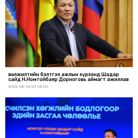
Өвөлжилтийн бэлтгэл ажлын хүрээнд Шадар
сайд Н.Номтойбаяр Дорноговь аймагт ажиллав
2026-08-06 09:08:00