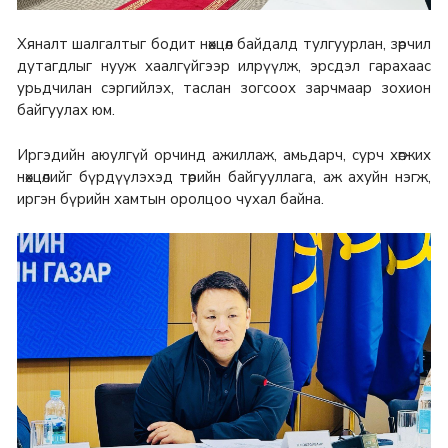
Хяналт шалгалтыг бодит нөхцөл байдалд тулгуурлан, зөрчил
дутагдлыг нууж хаалгүйгээр илрүүлж, эрсдэл гарахаас
урьдчилан сэргийлэх, таслан зогсоох зарчмаар зохион
байгуулах юм.
Иргэдийн аюулгүй орчинд ажиллаж, амьдарч, сурч хөгжих
нөхцөлийг бүрдүүлэхэд төрийн байгууллага, аж ахуйн нэгж,
иргэн бүрийн хамтын оролцоо чухал байна.