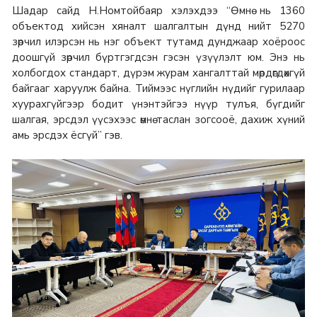
Шадар сайд Н.Номтойбаяр хэлэхдээ “Өмнө нь 1360
объектод хийсэн хяналт шалгалтын дүнд нийт 5270
зөрчил илэрсэн нь нэг объект тутамд дунджаар хоёроос
доошгүй зөрчил бүртгэгдсэн гэсэн үзүүлэлт юм. Энэ нь
холбогдох стандарт, дүрэм журам хангалттай мөрдөгдөхгүй
байгааг харуулж байна. Тиймээс нүглийн нүдийг гурилаар
хуурахгүйгээр бодит үнэнтэйгээ нүүр тулъя, бүгдийг
шалгая, эрсдэл үүсэхээс өмнө таслан зогсооё, дахиж хүний
амь эрсдэх ёсгүй” гэв.