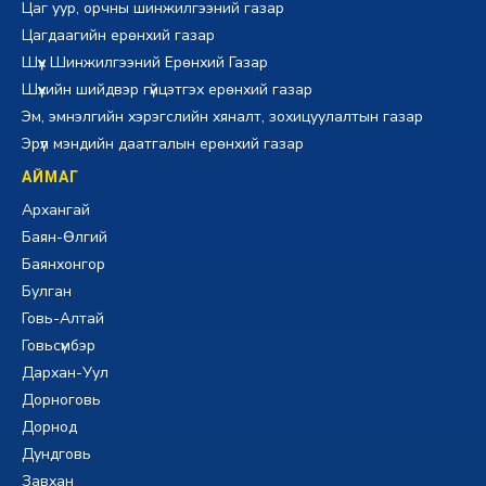
Цаг уур, орчны шинжилгээний газар
Цагдаагийн ерөнхий газар
Шүүх Шинжилгээний Ерөнхий Газар
Шүүхийн шийдвэр гүйцэтгэх ерөнхий газар
Эм, эмнэлгийн хэрэгслийн хяналт, зохицуулалтын газар
Эрүүл мэндийн даатгалын ерөнхий газар
АЙМАГ
Архангай
Баян-Өлгий
Баянхонгор
Булган
Говь-Алтай
Говьсүмбэр
Дархан-Уул
Дорноговь
Дорнод
Дундговь
Завхан