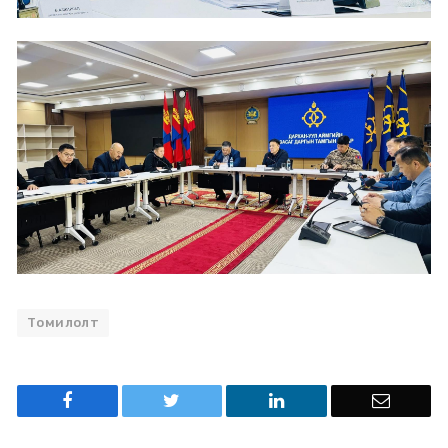
Томилолт