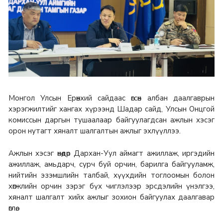
Монгол Улсын Ерөнхий сайдаас өгсөн албан даалгаврын
хэрэгжилтийг хангах хүрээнд Шадар сайд, Улсын Онцгой
комиссын даргын тушаалаар байгуулагдсан ажлын хэсэг
орон нутагт хяналт шалгалтын ажлыг эхлүүллээ.
Ажлын хэсэг өнөөдөр Дархан-Уул аймагт ажиллаж, иргэдийн
ажиллаж, амьдарч, сурч буй орчин, барилга байгууламж,
нийтийн эзэмшлийн талбай, хүүхдийн тоглоомын болон
хөгжлийн орчин зэрэг бүх чиглэлээр эрсдэлийн үнэлгээ,
хяналт шалгалт хийх ажлыг зохион байгуулах даалгавар
өглөө.