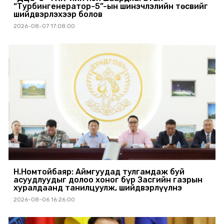
“Турбингенератор-5”-ын шинэчлэлийн төсвийг
шийдвэрлэхээр болов
2026-08-07 17:08:00
Н.Номтойбаяр: Аймгуудад тулгамдаж буй
асуудлуудыг долоо хоног бүр Засгийн газрын
хуралдаанд танилцуулж, шийдвэрлүүлнэ
2026-08-06 16:26:00