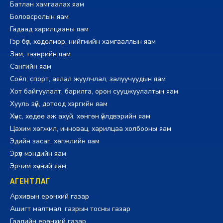
Батлан хамгаалах яам
Боловсролын яам
Гадаад харилцааны яам
Гэр бүл, хөдөлмөр, нийгмийн хамгааллын яам
Зам, тээврийн яам
Сангийн яам
Соёл, спорт, аялал жуулчлал, залуучуудын яам
Хот байгуулалт, барилга, орон сууцжуулалтын яам
Хууль зүй, дотоод хэргийн яам
Хүнс, хөдөө аж ахуй, хөнгөн үйлдвэрийн яам
Цахим хөгжил, инновац, харилцаа холбооны яам
Эдийн засаг, хөгжлийн яам
Эрүүл мэндийн яам
Эрчим хүчний яам
АГЕНТЛАГ
Архивын ерөнхий газар
Ашигт малтмал, газрын тосны газар
Гаалийн ерөнхий газар