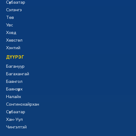
Сүхбаатар
Сэлэнгэ
Төв
Увс
Ховд
Хөвсгөл
Хэнтий
ДҮҮРЭГ
Багануур
Багахангай
Баянгол
Баянзүрх
Налайх
Сонгинохайрхан
Сүхбаатар
Хан-Уул
Чингэлтэй