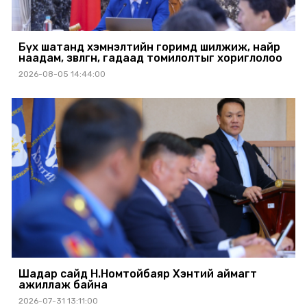
Бүх шатанд хэмнэлтийн горимд шилжиж, найр
наадам, зөвлөгөөн, гадаад томилолтыг хориглолоо
2026-08-05 14:44:00
Шадар сайд Н.Номтойбаяр Хэнтий аймагт
ажиллаж байна
2026-07-31 13:11:00