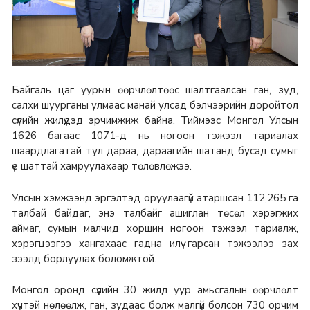
Байгаль цаг уурын өөрчлөлтөөс шалтгаалсан ган, зуд,
салхи шуурганы улмаас манай улсад бэлчээрийн доройтол
сүүлийн жилүүдэд эрчимжиж байна. Тиймээс Монгол Улсын
1626 багаас 1071-д нь ногоон тэжээл тариалах
шаардлагатай тул дараа, дараагийн шатанд бусад сумыг
үе шаттай хамруулахаар төлөвлөжээ.
Улсын хэмжээнд эргэлтэд оруулаагүй атаршсан 112,265 га
талбай байдаг, энэ талбайг ашиглан төсөл хэрэгжих
аймаг, сумын малчид хоршин ногоон тэжээл тариалж,
хэрэгцээгээ хангахаас гадна илүү гарсан тэжээлээ зах
зээлд борлуулах боломжтой.
Монгол оронд сүүлийн 30 жилд уур амьсгалын өөрчлөлт
хүчтэй нөлөөлж, ган, зудаас болж малгүй болсон 730 орчим