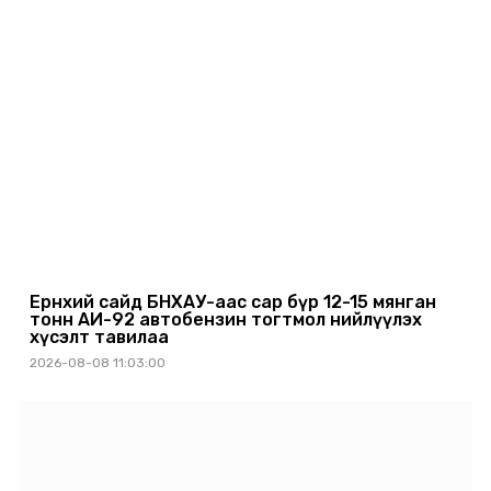
Ерөнхий сайд БНХАУ-аас сар бүр 12-15 мянган
тонн АИ-92 автобензин тогтмол нийлүүлэх
хүсэлт тавилаа
2026-08-08 11:03:00