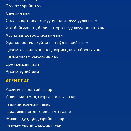
Зам, тээврийн яам
Сангийн яам
Соёл, спорт, аялал жуулчлал, залуучуудын яам
Хот байгуулалт, барилга, орон сууцжуулалтын яам
Хууль зүй, дотоод хэргийн яам
Хүнс, хөдөө аж ахуй, хөнгөн үйлдвэрийн яам
Цахим хөгжил, инновац, харилцаа холбооны яам
Эдийн засаг, хөгжлийн яам
Эрүүл мэндийн яам
Эрчим хүчний яам
АГЕНТЛАГ
Архивын ерөнхий газар
Ашигт малтмал, газрын тосны газар
Гаалийн ерөнхий газар
Гадаадын иргэн, харьяатын газар
Жижиг, дунд үйлдвэрийн газар
Зэвсэгт хүчний жанжин штаб