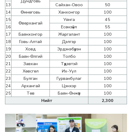
Дундговь
13
Сайхан-Овоо
50
14
Өмнөговь
Ханхонгор
100
15
Уянга
45
Өвөрхангай
16
Есөнзүйл
55
17
Баянхонгор
Жаргалант
100
18
Говь-Алтай
Дэлгэр
100
19
Ховд
Эрдэнэбүрэн
100
20
Баян-Өлгий
Толбо
100
21
Завхан
Түдэвтэй
100
22
Хөвсгөл
Их-Уул
100
23
Булган
Гурванбулаг
100
24
Архангай
Цэнхэр
100
25
Төв
Баян-Өнжүүл
100
Нийт
2,300