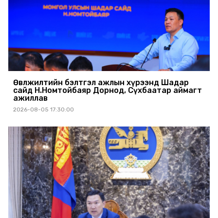
Өвөлжилтийн бэлтгэл ажлын хүрээнд Шадар
сайд Н.Номтойбаяр Дорнод, Сүхбаатар аймагт
ажиллав
2026-08-05 17:30:00