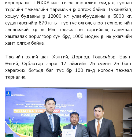
корпораци” ТӨХХК-иас төсөл хэрэгжих сумдад гурван
төрлийн тэжээлийн таримлын үр олгож байна. Тухайлбал,
хошуу будааны үр 12000 кг, улаанбуудайны үр 5000 кг,
судан өвсний үр 870 кг-ыг тус тус олгож, агро технологийн
зөвлөмжийг хүргэв. Мөн цөлжилтөөс сэргийлэх, таримлаа
хамгаалах зорилгоор сум бүрд 1000 модны үр, нүх ухагчийн
хамт олгож байна.
Төслийн эхний шат Хэнтий, Дорнод, Говьсүмбэр, Баян-
Өлгий, Сүхбаатар зэрэг 17 аймгийн 25 сумын 25 багт
хэрэгжих бөгөөд баг тус бүр 100 га-д ногоон тэжээл
тариална.