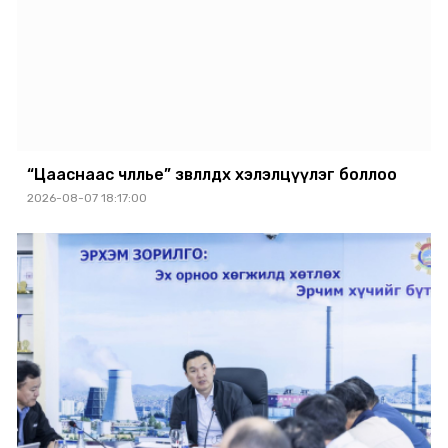
“Цааснаас чөлөөлье” зөвлөлдөх хэлэлцүүлэг боллоо
2026-08-07 18:17:00