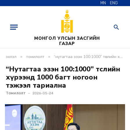
MN
ENG
МОНГОЛ УЛСЫН ЗАСГИЙН
ГАЗАР
»
»
эхлэл
томилолт
“нутагтаа эзэн 100:1000” төслийн хүрээнд 1000 багт ногоон тэжээл тариална
“Нутагтаа эзэн 100:1000” төслийн
хүрээнд 1000 багт ногоон
тэжээл тариална
Томилолт
2026-05-24