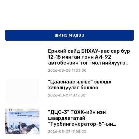
ШИНЭ МЭДЭЭ
Ерөнхий сайд БНХАУ-аас сар бүр
12-15 мянган тонн АИ-92
автобензин тогтмол нийлүүлэх
хүсэлт тавилаа
2026-08-08 11:03:00
“Цааснаас чөлөөлье” зөвлөлдөх
хэлэлцүүлэг боллоо
2026-08-07 18:17:00
"ДЦС-3” ТӨХК-ийн нэн
шаардлагатай
“Турбингенератор-5”-ын
шинэчлэлийн төсвийг
2026-08-07 17:08:00
шийдвэрлэхээр болов