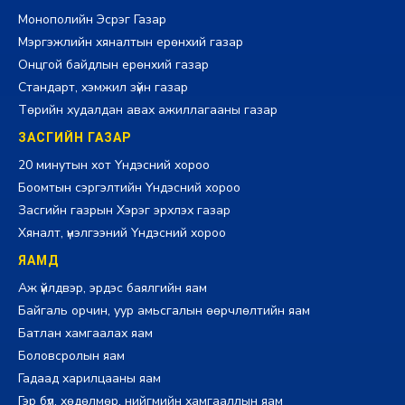
Монополийн Эсрэг Газар
Мэргэжлийн хяналтын ерөнхий газар
Онцгой байдлын ерөнхий газар
Стандарт, хэмжил зүйн газар
Төрийн худалдан авах ажиллагааны газар
ЗАСГИЙН ГАЗАР
20 минутын хот Үндэсний хороо
Боомтын сэргэлтийн Үндэсний хороо
Засгийн газрын Хэрэг эрхлэх газар
Хяналт, үнэлгээний Үндэсний хороо
ЯАМД
Аж үйлдвэр, эрдэс баялгийн яам
Байгаль орчин, уур амьсгалын өөрчлөлтийн яам
Батлан хамгаалах яам
Боловсролын яам
Гадаад харилцааны яам
Гэр бүл, хөдөлмөр, нийгмийн хамгааллын яам