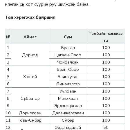
мянган хүн хот суурин руу шилжсэн байна.
Төсөл хэрэгжих байршил
Талбайн хэмжээ,
№
Аймаг
Сум
га
1
Булган
100
2
Дорнод
Цагаан-Овоо
100
3
Чойбалсан
100
4
Баян-Овоо
100
5
Хэнтий
Баянхутаг
100
6
Өмнөдэлгэр
100
7
Уулбаян
100
8
Сүхбаатар
Мөнххаан
100
9
Эрдэнэцагаан
100
10
Дорноговь
Даланжаргалан
100
11
Говь-Сүмбэр
Сүмбэр
100
12
Эрдэнэдалай
50