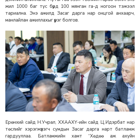
жил 1000 баг тус бүрд 100 мянган га-д ногоон тэжээл
тариална. Энэ ажилд Засаг дарга нар онцгой анхаарч,
манлайлан ажиллахыг үүрэг болгов.
Ерөнхий сайд Н.Учрал, ХХААХҮ-ийн сайд Ц.Идэрбат нар
төслийг хэрэгжүүлэгч сумдын Засаг дарга нарт батламж
гардууллаа. Батламжийн хамт “Хөдөө аж ахуйн