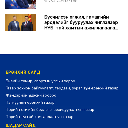
2026-07-31 13:11:00
Бүсчилсэн хөгжил, гамшгийн
эрсдэлийг бууруулах чиглэлээр
НҮБ-тай хамтын ажиллагаагаа
өргөжүүлэхээр санал солилцлоо
2026-07-31 12:06:00
ЕРӨНХИЙ САЙД
Биеийн тамир, спортын улсын хороо
Газар зохион байгуулалт, геодези, зураг зүйн ерөнхий газар
Жендэрийн үндэсний хороо
Тагнуулын ерөнхий газар
Төрийн өмчийн бодлого, зохицуулалтын газар
Төрийн тусгай хамгаалалтын газар
ШАДАР САЙД