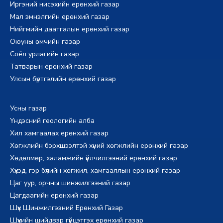
Иргэний нисэхийн ерөнхий газар
Мал эмнэлгийн ерөнхий газар
Нийгмийн даатгалын ерөнхий газар
Оюуны өмчийн газар
Соёл урлагийн газар
Татварын ерөнхий газар
Улсын бүртгэлийн ерөнхий газар
Усны газар
Үндэсний геологийн алба
Хил хамгаалах ерөнхий газар
Хөгжлийн бэрхшээлтэй хүний хөгжлийн ерөнхий газар
Хөдөлмөр, халамжийн үйлчилгээний ерөнхий газар
Хүүхэд, гэр бүлийн хөгжил, хамгааллын ерөнхий газар
Цаг уур, орчны шинжилгээний газар
Цагдаагийн ерөнхий газар
Шүүх Шинжилгээний Ерөнхий Газар
Шүүхийн шийдвэр гүйцэтгэх ерөнхий газар