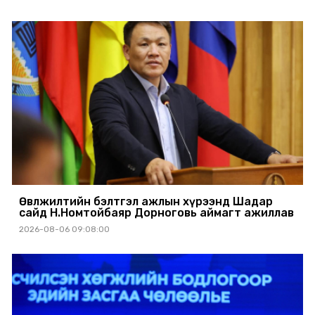
Өвөлжилтийн бэлтгэл ажлын хүрээнд Шадар
сайд Н.Номтойбаяр Дорноговь аймагт ажиллав
2026-08-06 09:08:00