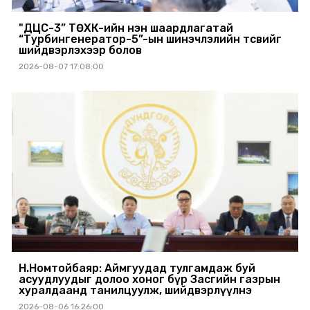
"ДЦС-3” ТӨХК-ийн нэн шаардлагатай
“Турбингенератор-5”-ын шинэчлэлийн төсвийг
шийдвэрлэхээр болов
2026-08-07 17:08:00
Н.Номтойбаяр: Аймгуудад тулгамдаж буй
асуудлуудыг долоо хоног бүр Засгийн газрын
хуралдаанд танилцуулж, шийдвэрлүүлнэ
2026-08-06 16:26:00