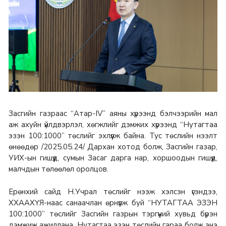
Засгийн газраас “Атар-IV” аяны хүрээнд бэлчээрийн мал
аж ахуйн үйлдвэрлэл, хөгжлийг дэмжих хүрээнд “Нутагтаа
эзэн 100:1000” төслийг эхлүүлж байна. Тус төслийн нээлт
өнөөдөр /2025.05.24/ Дархан хотод болж, Засгийн газар,
УИХ-ын гишүүд, сумын Засаг дарга нар, хоршоодын гишүүд,
малчдын төлөөлөл оролцов.
Ерөнхий сайд Н.Учрал төслийг нээж хэлсэн үгэндээ,
ХХААХҮЯ-наас санаачлан өрнүүлж буй “НУТАГТАА ЭЗЭН
100:1000” төслийг Засгийн газрын тэргүүний хувьд бүрэн
дэмжиж ажиллана. Нутагтаа эзэн төслийн гараа болж энэ