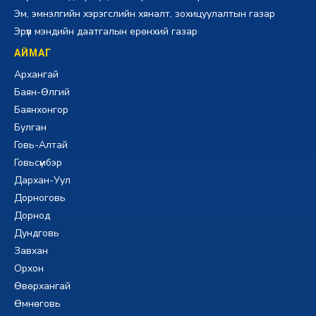
Эм, эмнэлгийн хэрэгслийн хяналт, зохицуулалтын газар
Эрүүл мэндийн даатгалын ерөнхий газар
АЙМАГ
Архангай
Баян-Өлгий
Баянхонгор
Булган
Говь-Алтай
Говьсүмбэр
Дархан-Уул
Дорноговь
Дорнод
Дундговь
Завхан
Орхон
Өвөрхангай
Өмнөговь