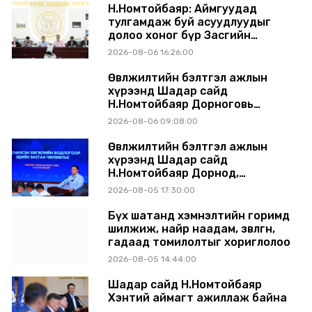
Н.Номтойбаяр: Аймгуудад
тулгамдаж буй асуудлуудыг
долоо хоног бүр Засгийн
газрын хуралдаанд
2026-08-06 16:26:00
танилцуулж, шийдвэрлүүлнэ
Өвөлжилтийн бэлтгэл ажлын
хүрээнд Шадар сайд
Н.Номтойбаяр Дорноговь
аймагт ажиллав
2026-08-06 09:08:00
Өвөлжилтийн бэлтгэл ажлын
хүрээнд Шадар сайд
Н.Номтойбаяр Дорнод,
Сүхбаатар аймагт ажиллав
2026-08-05 17:30:00
Бүх шатанд хэмнэлтийн горимд
шилжиж, найр наадам, зөвлөгөөн,
гадаад томилолтыг хориглолоо
2026-08-05 14:44:00
Шадар сайд Н.Номтойбаяр
Хэнтий аймагт ажиллаж байна