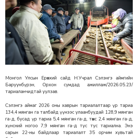
Монгол Улсын Ерөнхий сайд Н.Учрал Сэлэнгэ аймгийн
Баруунбүрэн, Орхон сумдад ажиллаж/2026.05.23/
тариаланчидтай уулзав.
Сэлэнгэ аймаг 2026 оны хаврын тариалалтаар үр тариа
134,4 мянган га талбайд үүнээс улаанбуудай 128,9 мянган
га-д, бусад үр тариа 5,4 мянган га-д, төмс 2,4 мянган га-д,
хүнсний ногоо 7,9 мянган га-д тус тус тариална. Энэ
сарын 22-ны байдлаар тариалалт 35 орчим хувьтай