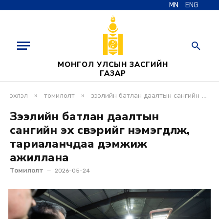
MN
ENG
МОНГОЛ УЛСЫН ЗАСГИЙН
ГАЗАР
»
»
эхлэл
томилолт
зээлийн батлан даалтын сангийн эх үүсвэрийг нэмэгдүүлж, тариаланчдаа дэмжиж ажиллана
Зээлийн батлан даалтын
сангийн эх үүсвэрийг нэмэгдүүлж,
тариаланчдаа дэмжиж
ажиллана
Томилолт
2026-05-24