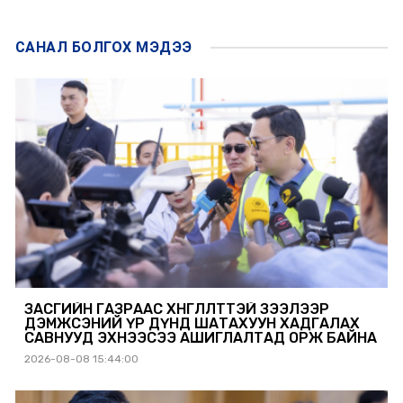
САНАЛ БОЛГОХ
МЭДЭЭ
ЗАСГИЙН ГАЗРААС ХӨНГӨЛӨЛТТЭЙ ЗЭЭЛЭЭР
ДЭМЖСЭНИЙ ҮР ДҮНД ШАТАХУУН ХАДГАЛАХ
САВНУУД ЭХНЭЭСЭЭ АШИГЛАЛТАД ОРЖ БАЙНА
2026-08-08 15:44:00