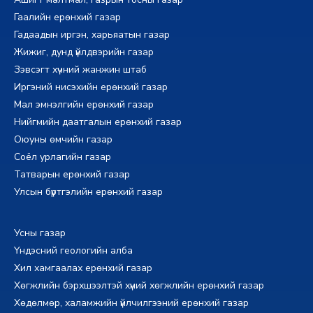
Гаалийн ерөнхий газар
Гадаадын иргэн, харьяатын газар
Жижиг, дунд үйлдвэрийн газар
Зэвсэгт хүчний жанжин штаб
Иргэний нисэхийн ерөнхий газар
Мал эмнэлгийн ерөнхий газар
Нийгмийн даатгалын ерөнхий газар
Оюуны өмчийн газар
Соёл урлагийн газар
Татварын ерөнхий газар
Улсын бүртгэлийн ерөнхий газар
Усны газар
Үндэсний геологийн алба
Хил хамгаалах ерөнхий газар
Хөгжлийн бэрхшээлтэй хүний хөгжлийн ерөнхий газар
Хөдөлмөр, халамжийн үйлчилгээний ерөнхий газар