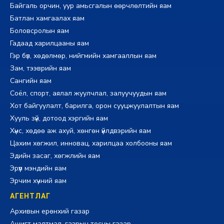
Байгаль орчин, уур амьсгалын өөрчлөлтийн яам
Батлан хамгаалах яам
Боловсролын яам
Гадаад харилцааны яам
Гэр бүл, хөдөлмөр, нийгмийн хамгааллын яам
Зам, тээврийн яам
Сангийн яам
Соёл, спорт, аялал жуулчлал, залуучуудын яам
Хот байгуулалт, барилга, орон сууцжуулалтын яам
Хууль зүй, дотоод хэргийн яам
Хүнс, хөдөө аж ахуй, хөнгөн үйлдвэрийн яам
Цахим хөгжил, инновац, харилцаа холбооны яам
Эдийн засаг, хөгжлийн яам
Эрүүл мэндийн яам
Эрчим хүчний яам
АГЕНТЛАГ
Архивын ерөнхий газар
Ашигт малтмал, газрын тосны газар