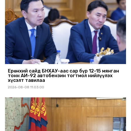
Ерөнхий сайд БНХАУ-аас сар бүр 12-15 мянган
тонн АИ-92 автобензин тогтмол нийлүүлэх
хүсэлт тавилаа
2026-08-08 11:03:00