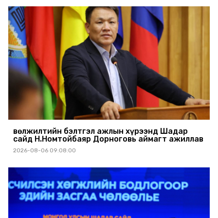
Өвөлжилтийн бэлтгэл ажлын хүрээнд Шадар
сайд Н.Номтойбаяр Дорноговь аймагт ажиллав
2026-08-06 09:08:00