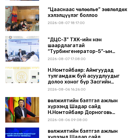
“Цааснаас чөлөөлье” зөвлөлдөх
хэлэлцүүлэг боллоо
2026-08-07 18:17:00
"ДЦС-3” ТӨХК-ийн нэн
шаардлагатай
“Турбингенератор-5”-ын
шинэчлэлийн төсвийг
2026-08-07 17:08:00
шийдвэрлэхээр болов
Н.Номтойбаяр: Аймгуудад
тулгамдаж буй асуудлуудыг
долоо хоног бүр Засгийн
газрын хуралдаанд
2026-08-06 16:26:00
танилцуулж, шийдвэрлүүлнэ
Өвөлжилтийн бэлтгэл ажлын
хүрээнд Шадар сайд
Н.Номтойбаяр Дорноговь
аймагт ажиллав
2026-08-06 09:08:00
Өвөлжилтийн бэлтгэл ажлын
хүрээнд Шадар сайд