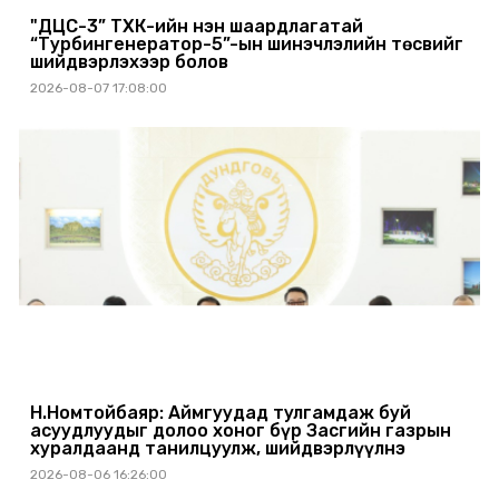
"ДЦС-3” ТӨХК-ийн нэн шаардлагатай
“Турбингенератор-5”-ын шинэчлэлийн төсвийг
шийдвэрлэхээр болов
2026-08-07 17:08:00
Н.Номтойбаяр: Аймгуудад тулгамдаж буй
асуудлуудыг долоо хоног бүр Засгийн газрын
хуралдаанд танилцуулж, шийдвэрлүүлнэ
2026-08-06 16:26:00