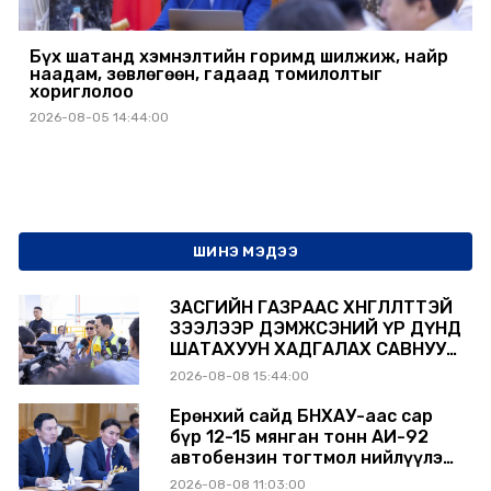
Бүх шатанд хэмнэлтийн горимд шилжиж, найр
наадам, зөвлөгөөн, гадаад томилолтыг
хориглолоо
2026-08-05 14:44:00
ШИНЭ МЭДЭЭ
ЗАСГИЙН ГАЗРААС ХӨНГӨЛӨЛТТЭЙ
ЗЭЭЛЭЭР ДЭМЖСЭНИЙ ҮР ДҮНД
ШАТАХУУН ХАДГАЛАХ САВНУУД
ЭХНЭЭСЭЭ АШИГЛАЛТАД ОРЖ
2026-08-08 15:44:00
БАЙНА
Ерөнхий сайд БНХАУ-аас сар
бүр 12-15 мянган тонн АИ-92
автобензин тогтмол нийлүүлэх
хүсэлт тавилаа
2026-08-08 11:03:00