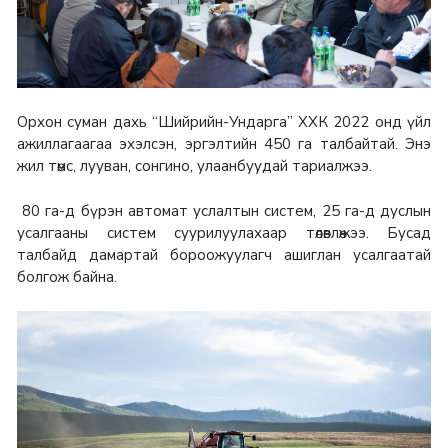
Орхон суман дахь “Шийрийн-Ундарга” ХХК 2022 онд үйл
ажиллагаагаа эхэлсэн, эргэлтийн 450 га талбайтай. Энэ
жил төмс, лууван, сонгино, улаанбуудай тариалжээ.
80 га-д бүрэн автомат услалтын систем, 25 га-д дуслын
усалгааны систем суурилуулахаар төлөвлөжээ. Бусад
талбайд дамартай бороожуулагч ашиглан усалгаатай
болгож байна.