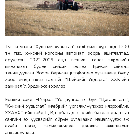
Тус компани “Хүнсний хувьсгал” хөтөлбөрийн хүрээнд 1200
тн төмс, хүнсний ногооны автомат зоорь ашиглалтад
оруулсан, 2022-2026 онд техник, тоног төхөөрөмжийн
шинэчлэлт бүрэн хийсэн гэдгээ Ерөнхий сайдад
танилцуулсан. Зоорь барьсан өртгөө богино хугацаанд буюу
хоёр жилд нөхсөн гэдгийг “Шийрийн-Ундарга” ХХК-ийн
захирал У.Эрдэнэсан хэллээ.
Ерөнхий сайд Н.Учрал “Үр дүнгээ өгч буй “Цагаан алт”,
“Хүнсний хувьсгал” хөтөлбөрийг үргэлжлүүлэхээ илэрхийлж,
ХХААХҮ-ийн сайд Ц.Идэрбатад зээлийн батлан даалтын
сангийн эх үүсвэрийг ойрын хугацаанд нэмэгдүүлж аж
ахуйн нэгж, тариаланчдаа дэмжиж ажиллахыг
анхаарууллаа.