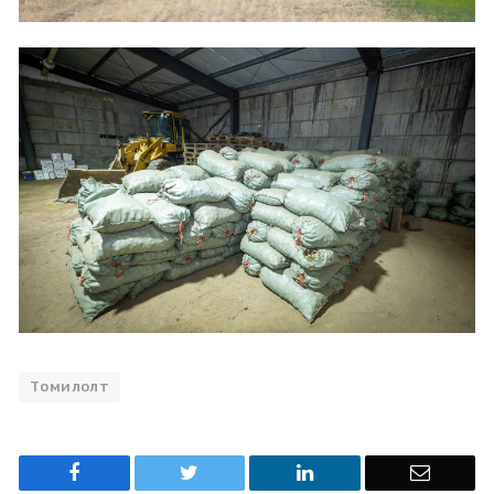
Томилолт