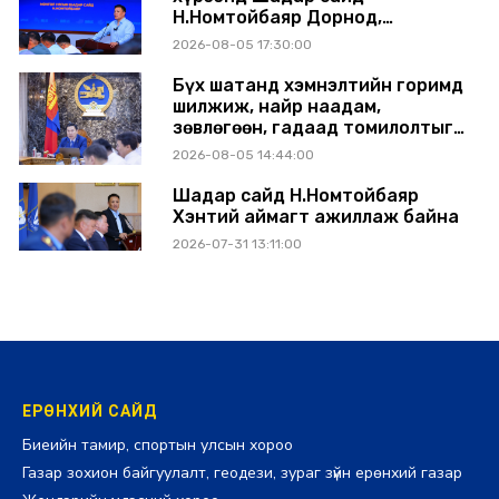
Н.Номтойбаяр Дорнод,
Сүхбаатар аймагт ажиллав
2026-08-05 17:30:00
Бүх шатанд хэмнэлтийн горимд
шилжиж, найр наадам,
зөвлөгөөн, гадаад томилолтыг
хориглолоо
2026-08-05 14:44:00
Шадар сайд Н.Номтойбаяр
Хэнтий аймагт ажиллаж байна
2026-07-31 13:11:00
ЕРӨНХИЙ САЙД
Биеийн тамир, спортын улсын хороо
Газар зохион байгуулалт, геодези, зураг зүйн ерөнхий газар