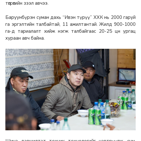
төгрөгийн зээл авчээ.
Баруунбүрэн суман дахь “Ивэн түрүү” ХХК нь 2000 гаруй
га эргэлтийн талбайтай, 11 ажилтантай. Жилд 900-1000
га-д тариалалт хийж нэгж талбайгаас 20-25 цн ургац
хураан авч байна.
Шинэ дэвшилтэт техник технологийг нэвтрүүлж, сум,