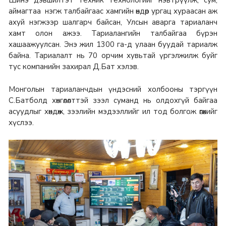
аймагтаа нэгж талбайгаас хамгийн өндөр ургац хураасан аж
ахуй нэгжээр шалгарч байсан, Улсын аварга тариаланч
хамт олон ажээ. Тариалангийн талбайгаа бүрэн
хашаажуулсан. Энэ жил 1300 га-д улаан буудай тариалж
байна. Тариалалт нь 70 орчим хувьтай үргэлжилж буйг
тус компанийн захирал Д.Бат хэлэв.
Монголын тариаланчдын үндэсний холбооны тэргүүн
С.Батболд хөнгөлөлттэй зээл суманд нь олдохгүй байгаа
асуудлыг хөндөж, зээлийн мэдээллийг ил тод болгож өгөхийг
хүслээ.