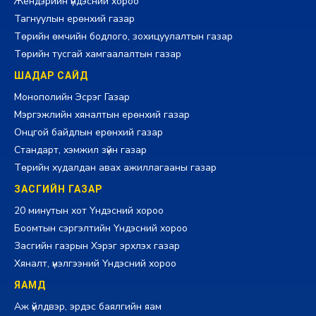
Жендэрийн үндэсний хороо
Тагнуулын ерөнхий газар
Төрийн өмчийн бодлого, зохицуулалтын газар
Төрийн тусгай хамгаалалтын газар
ШАДАР САЙД
Монополийн Эсрэг Газар
Мэргэжлийн хяналтын ерөнхий газар
Онцгой байдлын ерөнхий газар
Стандарт, хэмжил зүйн газар
Төрийн худалдан авах ажиллагааны газар
ЗАСГИЙН ГАЗАР
20 минутын хот Үндэсний хороо
Боомтын сэргэлтийн Үндэсний хороо
Засгийн газрын Хэрэг эрхлэх газар
Хяналт, үнэлгээний Үндэсний хороо
ЯАМД
Аж үйлдвэр, эрдэс баялгийн яам