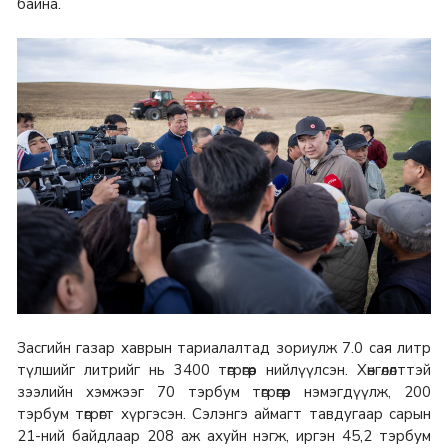
байна.
Засгийн газар хаврын тариалалтад зориулж 7.0 сая литр
түлшийг литрийг нь 3400 төгрөгөөр нийлүүлсэн. Хөнгөлөлттэй
зээлийн хэмжээг 70 тэрбум төгрөгөөр нэмэгдүүлж, 200
тэрбум төгрөгт хүргэсэн. Сэлэнгэ аймагт тавдугаар сарын
21-ний байдлаар 208 аж ахуйн нэгж, иргэн 45,2 тэрбум