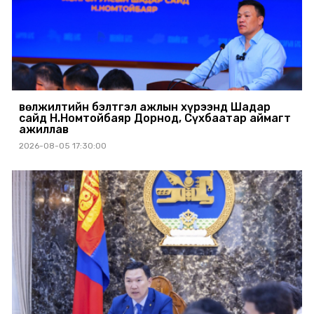
Өвөлжилтийн бэлтгэл ажлын хүрээнд Шадар
сайд Н.Номтойбаяр Дорнод, Сүхбаатар аймагт
ажиллав
2026-08-05 17:30:00