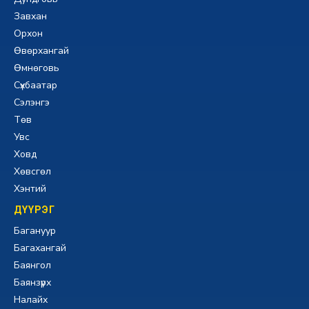
Завхан
Орхон
Өвөрхангай
Өмнөговь
Сүхбаатар
Сэлэнгэ
Төв
Увс
Ховд
Хөвсгөл
Хэнтий
ДҮҮРЭГ
Багануур
Багахангай
Баянгол
Баянзүрх
Налайх