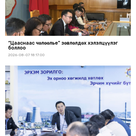
“Цааснаас чөлөөлье” зөвлөлдөх хэлэлцүүлэг
боллоо
2026-08-07 18:17:00