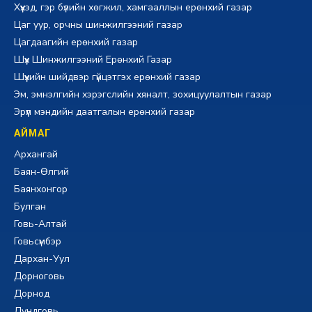
Хүүхэд, гэр бүлийн хөгжил, хамгааллын ерөнхий газар
Цаг уур, орчны шинжилгээний газар
Цагдаагийн ерөнхий газар
Шүүх Шинжилгээний Ерөнхий Газар
Шүүхийн шийдвэр гүйцэтгэх ерөнхий газар
Эм, эмнэлгийн хэрэгслийн хяналт, зохицуулалтын газар
Эрүүл мэндийн даатгалын ерөнхий газар
АЙМАГ
Архангай
Баян-Өлгий
Баянхонгор
Булган
Говь-Алтай
Говьсүмбэр
Дархан-Уул
Дорноговь
Дорнод
Дундговь