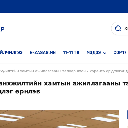
АР
ҮЙЛЧИЛГЭЭ
E-ZASAG.MN
11-11 ТӨВ
МЭДЭЭ
COP17
анхүүжилтийн хамтын ажиллагааны талаар японы хөрөнгө оруулагчидтай
 санхүүжилтийн хамтын ажиллагааны 
лэг өрнүүлэв