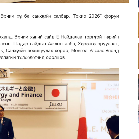
рчим хүч ба санхүүгийн салбар, Токио 2026” форум
нд, Эрчим хүчний сайд Б.Найдалаа тэргүүтэй төрийн
Улсын Шадар сайдын Ажлын алба, Хөрөнгө оруулалт,
к, Санхүүгийн зохицуулах хороо, Монгол Улсаас Японд
уллагын төлөөлөгчид оролцов.