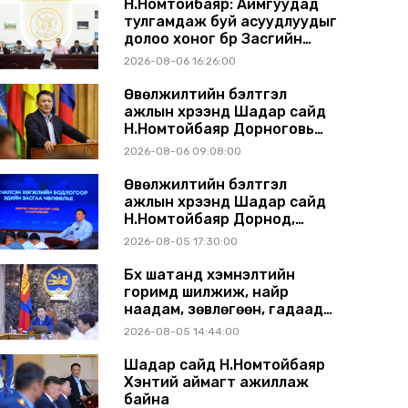
Н.Номтойбаяр: Аймгуудад
тулгамдаж буй асуудлуудыг
долоо хоног бүр Засгийн
газрын хуралдаанд
2026-08-06 16:26:00
танилцуулж, шийдвэрлүүлнэ
Өвөлжилтийн бэлтгэл
ажлын хүрээнд Шадар сайд
Н.Номтойбаяр Дорноговь
аймагт ажиллав
2026-08-06 09:08:00
Өвөлжилтийн бэлтгэл
ажлын хүрээнд Шадар сайд
Н.Номтойбаяр Дорнод,
Сүхбаатар аймагт ажиллав
2026-08-05 17:30:00
Бүх шатанд хэмнэлтийн
горимд шилжиж, найр
наадам, зөвлөгөөн, гадаад
томилолтыг хориглолоо
2026-08-05 14:44:00
Шадар сайд Н.Номтойбаяр
Хэнтий аймагт ажиллаж
байна