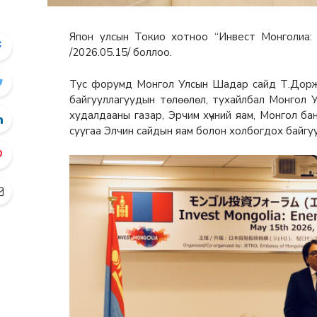
Япон улсын Токио хотноо “Инвест Монголиа: Э
/2026.05.15/ боллоо.
Тус форумд Монгол Улсын Шадар сайд Т.Доржха
байгууллагуудын төлөөлөл, тухайлбал Монгол 
худалдааны газар, Эрчим хүчний яам, Монгол бан
суугаа Элчин сайдын яам болон холбогдох байгу