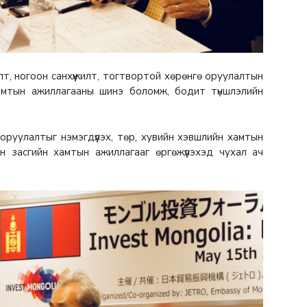
илт, ногоон санхүүжилт, тогтвортой хөрөнгө оруулалтын
амтын ажиллагааны шинэ боломж, бодит түншлэлийн
оруулалтыг нэмэгдүүлэх, төр, хувийн хэвшлийн хамтын
йн засгийн хамтын ажиллагааг өргөжүүлэхэд чухал ач