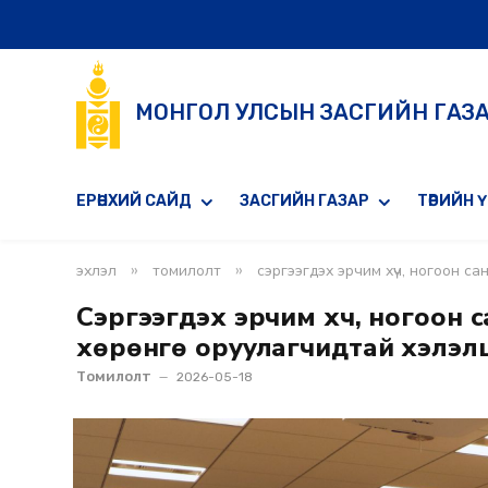
МОНГОЛ УЛСЫН ЗАСГИЙН ГАЗ
ЕРӨНХИЙ САЙД
ЗАСГИЙН ГАЗАР
ТӨРИЙН 
»
»
эхлэл
томилолт
сэргээгдэх эрчим хүч, ногоон с
Сэргээгдэх эрчим хүч, ногоон
хөрөнгө оруулагчидтай хэлэлцүү
Томилолт
2026-05-18