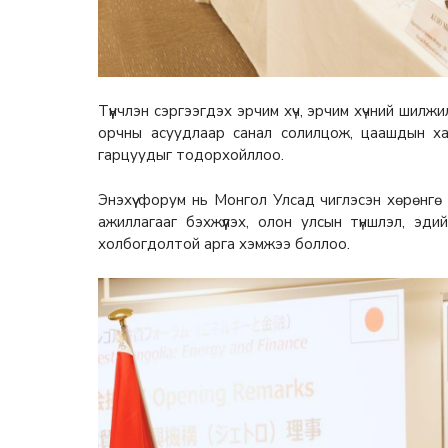
Түүнчлэн сэргээгдэх эрчим хүч, эрчим хүчний шилж
орчны асуудлаар санал солилцож, цаашдын х
гарцуудыг тодорхойллоо.
Энэхүү форум нь Монгол Улсад чиглэсэн хөрөнгө 
ажиллагааг бэхжүүлэх, олон улсын түншлэл, эди
холбогдолтой арга хэмжээ боллоо.