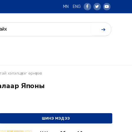
MN
ENG
Facebook
Twitter
Youtube
 хэлэлцүүлэг өрнүүлэв
талаар Японы
ШИНЭ МЭДЭЭ