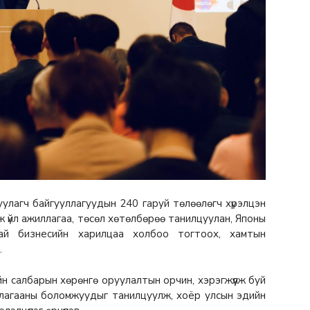
уулагч байгууллагуудын 240 гаруй төлөөлөгч хүрэлцэн
 үйл ажиллагаа, төсөл хөтөлбөрөө танилцуулан, Японы
дтай бизнесийн харилцаа холбоо тогтоох, хамтын
.
ийн салбарын хөрөнгө оруулалтын орчин, хэрэгжүүлж буй
ллагааны боломжуудыг танилцуулж, хоёр улсын эдийн