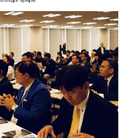
элцүүлэг өрнүүлэв.