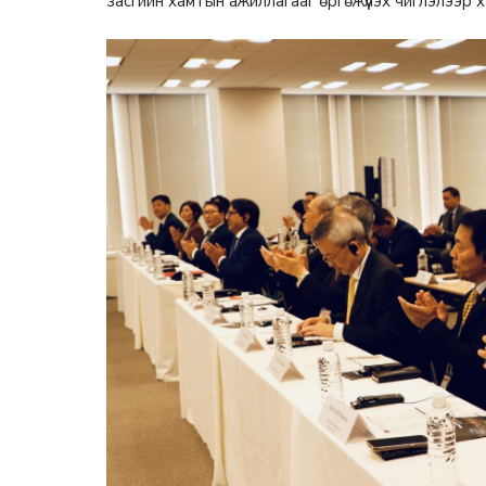
засгийн хамтын ажиллагааг өргөжүүлэх чиглэлээр хэл