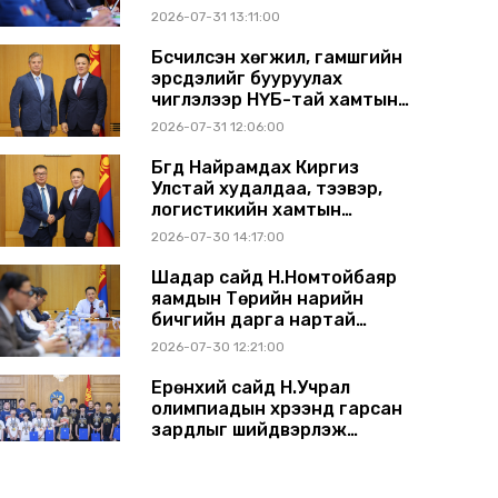
2026-07-31 13:11:00
Бүсчилсэн хөгжил, гамшгийн
эрсдэлийг бууруулах
чиглэлээр НҮБ-тай хамтын
ажиллагаагаа өргөжүүлэхээр
2026-07-31 12:06:00
санал солилцлоо
Бүгд Найрамдах Киргиз
Улстай худалдаа, тээвэр,
логистикийн хамтын
ажиллагааг өргөжүүлнэ
2026-07-30 14:17:00
Шадар сайд Н.Номтойбаяр
яамдын Төрийн нарийн
бичгийн дарга нартай
шуурхай хуралдлаа
2026-07-30 12:21:00
Ерөнхий сайд Н.Учрал
олимпиадын хүрээнд гарсан
зардлыг шийдвэрлэж
өгөхөөр болов
2026-07-29 14:11:00