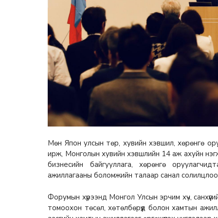
Мөн Япон улсын төр, хувийн хэвшил, хөрөнгө ор
ирж, Монголын хувийн хэвшлийн 14 аж ахуйн нэгж
бизнесийн байгууллага, хөрөнгө оруулагчи
ажиллагааны боломжийн талаар санал солилцлоо
Форумын хүрээнд Монгол Улсын эрчим хүч, санхүүг
томоохон төсөл, хөтөлбөрүүд болон хамтын ажи