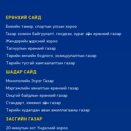
ЕРӨНХИЙ САЙД
Биеийн тамир, спортын улсын хороо
Газар зохион байгуулалт, геодези, зураг зүйн ерөнхий газар
Жендэрийн үндэсний хороо
Тагнуулын ерөнхий газар
Төрийн өмчийн бодлого, зохицуулалтын газар
Төрийн тусгай хамгаалалтын газар
ШАДАР САЙД
Монополийн Эсрэг Газар
Мэргэжлийн хяналтын ерөнхий газар
Онцгой байдлын ерөнхий газар
Стандарт, хэмжил зүйн газар
Төрийн худалдан авах ажиллагааны газар
ЗАСГИЙН ГАЗАР
20 минутын хот Үндэсний хороо