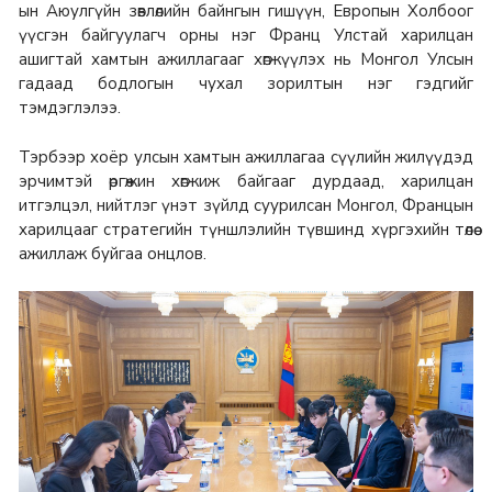
ын Аюулгүйн зөвлөлийн байнгын гишүүн, Европын Холбоог
үүсгэн байгуулагч орны нэг Франц Улстай харилцан
ашигтай хамтын ажиллагааг хөгжүүлэх нь Монгол Улсын
гадаад бодлогын чухал зорилтын нэг гэдгийг
тэмдэглэлээ.
Тэрбээр хоёр улсын хамтын ажиллагаа сүүлийн жилүүдэд
эрчимтэй өргөжин хөгжиж байгааг дурдаад, харилцан
итгэлцэл, нийтлэг үнэт зүйлд суурилсан Монгол, Францын
харилцааг стратегийн түншлэлийн түвшинд хүргэхийн төлөө
ажиллаж буйгаа онцлов.