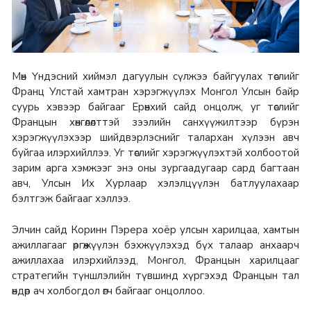
Мөн Үндэсний хиймэл дагуулын сүлжээ байгуулах төслийг
Франц Улстай хамтран хэрэгжүүлэх Монгол Улсын байр
суурь хэвээр байгааг Ерөнхий сайд онцолж, уг төслийг
Францын хөнгөлөлттэй зээлийн санхүүжилтээр бүрэн
хэрэгжүүлэхээр шийдвэрлэснийг талархан хүлээн авч
буйгаа илэрхийллээ. Уг төслийг хэрэгжүүлэхтэй холбоотой
зарим арга хэмжээг энэ оны зургаадугаар сард багтаан
авч, Улсын Их Хурлаар хэлэлцүүлэн батлуулахаар
бэлтгэж байгааг хэллээ.
Элчин сайд Коринн Пэрера хоёр улсын харилцаа, хамтын
ажиллагааг өргөжүүлэн бэхжүүлэхэд бүх талаар анхаарч
ажиллахаа илэрхийлээд, Монгол, Францын харилцааг
стратегийн түншлэлийн түвшинд хүргэхэд Францын тал
өндөр ач холбогдол өгч байгааг онцоллоо.