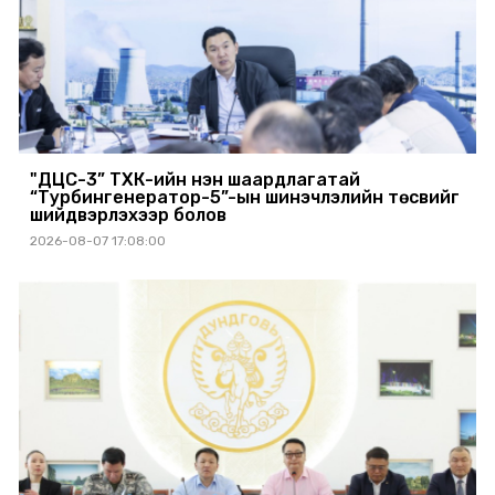
"ДЦС-3” ТӨХК-ийн нэн шаардлагатай
“Турбингенератор-5”-ын шинэчлэлийн төсвийг
шийдвэрлэхээр болов
2026-08-07 17:08:00