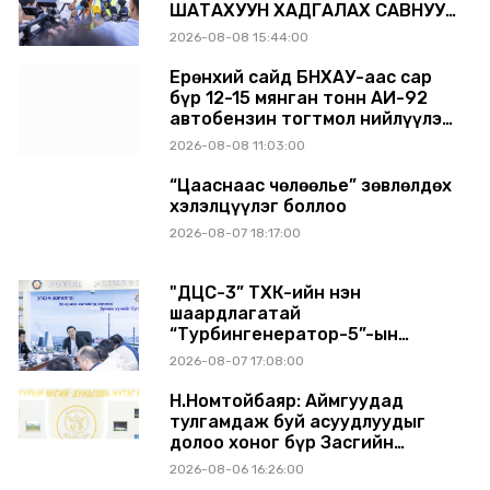
ШАТАХУУН ХАДГАЛАХ САВНУУД
ЭХНЭЭСЭЭ АШИГЛАЛТАД ОРЖ
2026-08-08 15:44:00
БАЙНА
Ерөнхий сайд БНХАУ-аас сар
бүр 12-15 мянган тонн АИ-92
автобензин тогтмол нийлүүлэх
хүсэлт тавилаа
2026-08-08 11:03:00
“Цааснаас чөлөөлье” зөвлөлдөх
хэлэлцүүлэг боллоо
2026-08-07 18:17:00
"ДЦС-3” ТӨХК-ийн нэн
шаардлагатай
“Турбингенератор-5”-ын
шинэчлэлийн төсвийг
2026-08-07 17:08:00
шийдвэрлэхээр болов
Н.Номтойбаяр: Аймгуудад
тулгамдаж буй асуудлуудыг
долоо хоног бүр Засгийн
газрын хуралдаанд
2026-08-06 16:26:00
танилцуулж, шийдвэрлүүлнэ