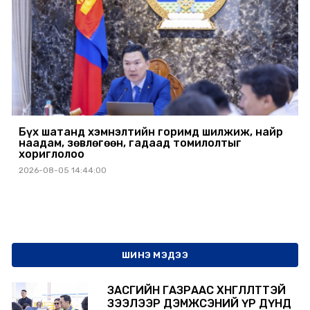
Бүх шатанд хэмнэлтийн горимд шилжиж, найр
наадам, зөвлөгөөн, гадаад томилолтыг
хориглолоо
2026-08-05 14:44:00
ШИНЭ МЭДЭЭ
ЗАСГИЙН ГАЗРААС ХӨНГӨЛӨЛТТЭЙ
ЗЭЭЛЭЭР ДЭМЖСЭНИЙ ҮР ДҮНД