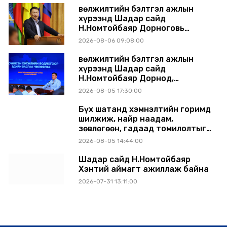
Өвөлжилтийн бэлтгэл ажлын
хүрээнд Шадар сайд
Н.Номтойбаяр Дорноговь
аймагт ажиллав
2026-08-06 09:08:00
Өвөлжилтийн бэлтгэл ажлын
хүрээнд Шадар сайд
Н.Номтойбаяр Дорнод,
Сүхбаатар аймагт ажиллав
2026-08-05 17:30:00
Бүх шатанд хэмнэлтийн горимд
шилжиж, найр наадам,
зөвлөгөөн, гадаад томилолтыг
хориглолоо
2026-08-05 14:44:00
Шадар сайд Н.Номтойбаяр
Хэнтий аймагт ажиллаж байна
2026-07-31 13:11:00