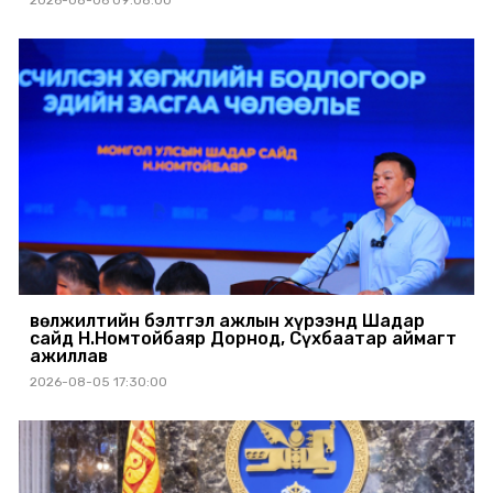
Өвөлжилтийн бэлтгэл ажлын хүрээнд Шадар
сайд Н.Номтойбаяр Дорнод, Сүхбаатар аймагт
ажиллав
2026-08-05 17:30:00