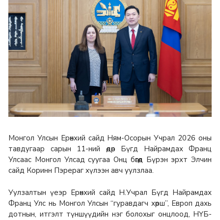
Монгол Улсын Ерөнхий сайд Ням-Осорын Учрал 2026 оны
тавдугаар сарын 11-ний өдөр Бүгд Найрамдах Франц
Улсаас Монгол Улсад суугаа Онц бөгөөд Бүрэн эрхт Элчин
сайд Коринн Пэрераг хүлээн авч уулзлаа.
Уулзалтын үеэр Ерөнхий сайд Н.Учрал Бүгд Найрамдах
Франц Улс нь Монгол Улсын “гуравдагч хөрш”, Европ дахь
дотнын, итгэлт түншүүдийн нэг болохыг онцлоод, НҮБ-