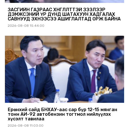
ЗАСГИЙН ГАЗРААС ХӨНГӨЛӨЛТТЭЙ ЗЭЭЛЭЭР
ДЭМЖСЭНИЙ ҮР ДҮНД ШАТАХУУН ХАДГАЛАХ
САВНУУД ЭХНЭЭСЭЭ АШИГЛАЛТАД ОРЖ БАЙНА
2026-08-08 15:44:00
Ерөнхий сайд БНХАУ-аас сар бүр 12-15 мянган
тонн АИ-92 автобензин тогтмол нийлүүлэх
хүсэлт тавилаа
2026-08-08 11:03:00