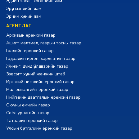
Эдийн засаг, хөгжлийн яам
Эрүүл мэндийн яам
Эрчим хүчний яам
АГЕНТЛАГ
Архивын ерөнхий газар
Ашигт малтмал, газрын тосны газар
Гаалийн ерөнхий газар
Гадаадын иргэн, харьяатын газар
Жижиг, дунд үйлдвэрийн газар
Зэвсэгт хүчний жанжин штаб
Иргэний нисэхийн ерөнхий газар
Мал эмнэлгийн ерөнхий газар
Нийгмийн даатгалын ерөнхий газар
Оюуны өмчийн газар
Соёл урлагийн газар
Татварын ерөнхий газар
Улсын бүртгэлийн ерөнхий газар