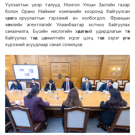
Уулзалтын үеэр талууд Монгол Улсын Засгийн газар
болон Орано Майнинг компанийн хооронд байгуулсан
хөрөнгө оруулалтын гэрээний ач холбогдол, Францын
хөгжлийн агентлагийг Улаанбаатар хотноо байгуулах
санаачилга, Бүсийн нислэгийн хөдөлгөөний удирдлагын төв
байгуулах төсөл, цөлжилтийн эсрэг цогц төсөл зэрэг өргөн
хүрээний асуудлаар санал солилцов.