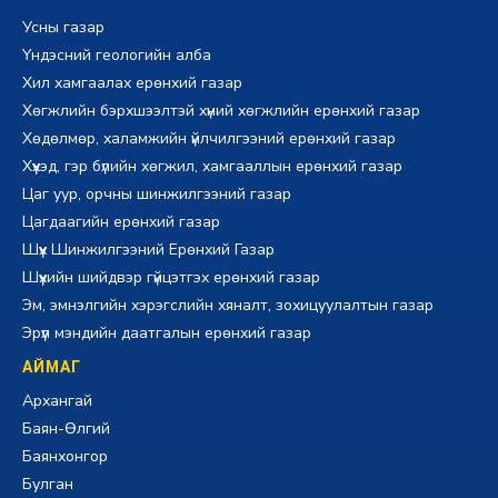
Усны газар
Үндэсний геологийн алба
Хил хамгаалах ерөнхий газар
Хөгжлийн бэрхшээлтэй хүний хөгжлийн ерөнхий газар
Хөдөлмөр, халамжийн үйлчилгээний ерөнхий газар
Хүүхэд, гэр бүлийн хөгжил, хамгааллын ерөнхий газар
Цаг уур, орчны шинжилгээний газар
Цагдаагийн ерөнхий газар
Шүүх Шинжилгээний Ерөнхий Газар
Шүүхийн шийдвэр гүйцэтгэх ерөнхий газар
Эм, эмнэлгийн хэрэгслийн хяналт, зохицуулалтын газар
Эрүүл мэндийн даатгалын ерөнхий газар
АЙМАГ
Архангай
Баян-Өлгий
Баянхонгор
Булган