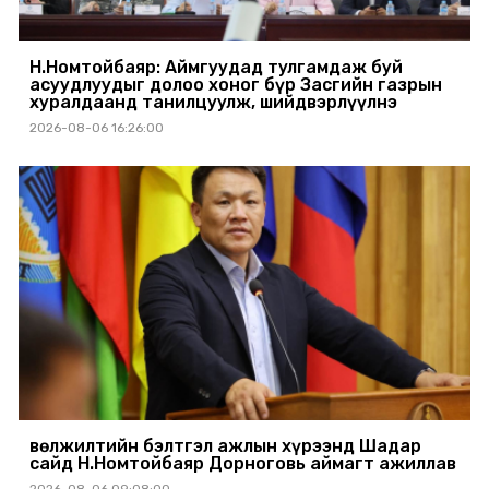
Н.Номтойбаяр: Аймгуудад тулгамдаж буй
асуудлуудыг долоо хоног бүр Засгийн газрын
хуралдаанд танилцуулж, шийдвэрлүүлнэ
2026-08-06 16:26:00
Өвөлжилтийн бэлтгэл ажлын хүрээнд Шадар
сайд Н.Номтойбаяр Дорноговь аймагт ажиллав
2026-08-06 09:08:00