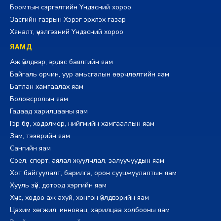
Боомтын сэргэлтийн Үндэсний хороо
Засгийн газрын Хэрэг эрхлэх газар
Хяналт, үнэлгээний Үндэсний хороо
ЯАМД
Аж үйлдвэр, эрдэс баялгийн яам
Байгаль орчин, уур амьсгалын өөрчлөлтийн яам
Батлан хамгаалах яам
Боловсролын яам
Гадаад харилцааны яам
Гэр бүл, хөдөлмөр, нийгмийн хамгааллын яам
Зам, тээврийн яам
Сангийн яам
Соёл, спорт, аялал жуулчлал, залуучуудын яам
Хот байгуулалт, барилга, орон сууцжуулалтын яам
Хууль зүй, дотоод хэргийн яам
Хүнс, хөдөө аж ахуй, хөнгөн үйлдвэрийн яам
Цахим хөгжил, инновац, харилцаа холбооны яам