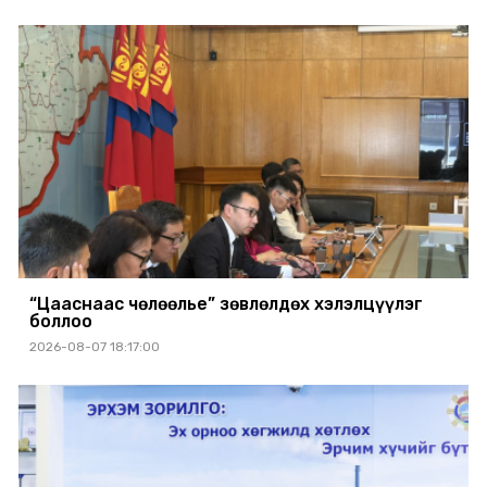
“Цааснаас чөлөөлье” зөвлөлдөх хэлэлцүүлэг
боллоо
2026-08-07 18:17:00