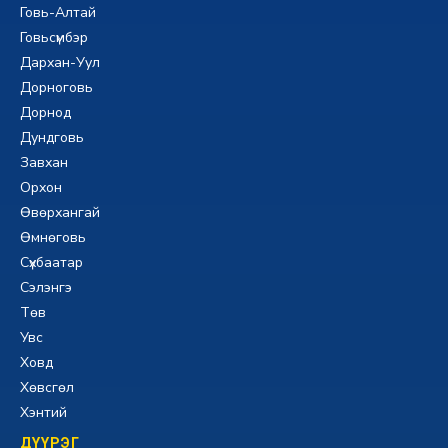
Говь-Алтай
Говьсүмбэр
Дархан-Уул
Дорноговь
Дорнод
Дундговь
Завхан
Орхон
Өвөрхангай
Өмнөговь
Сүхбаатар
Сэлэнгэ
Төв
Увс
Ховд
Хөвсгөл
Хэнтий
ДҮҮРЭГ