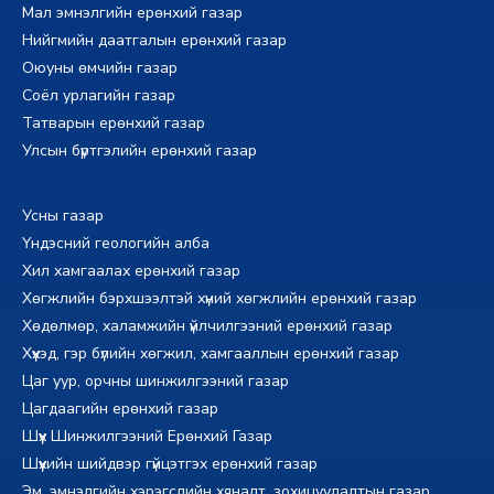
Мал эмнэлгийн ерөнхий газар
Нийгмийн даатгалын ерөнхий газар
Оюуны өмчийн газар
Соёл урлагийн газар
Татварын ерөнхий газар
Улсын бүртгэлийн ерөнхий газар
Усны газар
Үндэсний геологийн алба
Хил хамгаалах ерөнхий газар
Хөгжлийн бэрхшээлтэй хүний хөгжлийн ерөнхий газар
Хөдөлмөр, халамжийн үйлчилгээний ерөнхий газар
Хүүхэд, гэр бүлийн хөгжил, хамгааллын ерөнхий газар
Цаг уур, орчны шинжилгээний газар
Цагдаагийн ерөнхий газар
Шүүх Шинжилгээний Ерөнхий Газар
Шүүхийн шийдвэр гүйцэтгэх ерөнхий газар
Эм, эмнэлгийн хэрэгслийн хяналт, зохицуулалтын газар