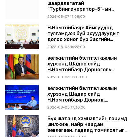
шаардлагатай
“Турбингенератор-5”-ын
шинэчлэлийн төсвийг
2026-08-07 17:08:00
шийдвэрлэхээр болов
Н.Номтойбаяр: Аймгуудад
тулгамдаж буй асуудлуудыг
долоо хоног бүр Засгийн
газрын хуралдаанд
2026-08-06 16:26:00
танилцуулж, шийдвэрлүүлнэ
Өвөлжилтийн бэлтгэл ажлын
хүрээнд Шадар сайд
Н.Номтойбаяр Дорноговь
аймагт ажиллав
2026-08-06 09:08:00
Өвөлжилтийн бэлтгэл ажлын
хүрээнд Шадар сайд
Н.Номтойбаяр Дорнод,
Сүхбаатар аймагт ажиллав
2026-08-05 17:30:00
Бүх шатанд хэмнэлтийн горимд
шилжиж, найр наадам,
зөвлөгөөн, гадаад томилолтыг
хориглолоо