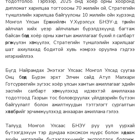
тодотголоо. Тэрбээр, 2025 онд хоёр орны хооронд
дипломат харилцаа тогтоосны 70 жилийн ой, Стратегийн
түншлэлийн харилцаа байгуулсны 10 жилийн ойн хүрээнд
Монгол Улсын Ерөнхийлөгч У.Хүрэлсүх БНЭУ-д төрийн
айлчлал хийх үеэр айлчлалын бүрэлдэхүүнд багтаж
байсан бөгөөд хоёр орны хамтын ажиллагааг бүхий л салбарт
өргөжүүлэн хөгжүүлэх, Стратегийн түншлэлийн харилцааг
шат ахиулахад бодитой хувь нэмрээ оруулна гэдгээ
илэрхийллээ.
Бүгд Найрамдах Энэтхэг Улсаас Монгол Улсад суугаа
Онц бөгөөд Бүрэн эрхт Элчин сайд Атул Малхари
Готсурвегийн зүгээс хоёр улсын хамтын ажиллагааг эдийн
засгийн салбарт хөгжүүлэхэд идэвхтэй ажиллахаа
тодотгоод Газрын тос боловсруулах үйлдвэрийн бүтээн
байгуулалт болон ажилтнуудын тэтгэлэгт сургалтын
хөтөлбөрийг эрчимжүүлэхэд анхааран ажиллана гэлээ.
Талууд Монгол Улсаас БНЭУ руу уул уурхай
бүтээгдэхүүн тэр дундаа коксжсон нүүрс болон хөдөө аж
ахуйн чиглэлийн бүтээгдэхүүнийг экспортлох боломж,