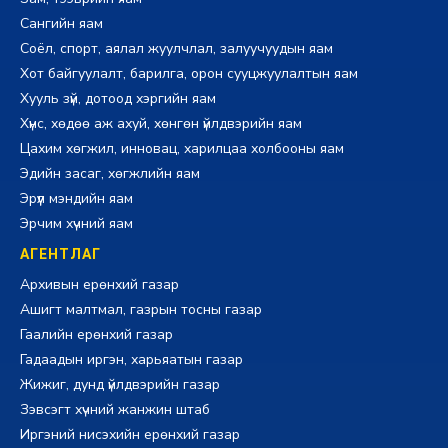
Сангийн яам
Соёл, спорт, аялал жуулчлал, залуучуудын яам
Хот байгуулалт, барилга, орон сууцжуулалтын яам
Хууль зүй, дотоод хэргийн яам
Хүнс, хөдөө аж ахуй, хөнгөн үйлдвэрийн яам
Цахим хөгжил, инновац, харилцаа холбооны яам
Эдийн засаг, хөгжлийн яам
Эрүүл мэндийн яам
Эрчим хүчний яам
АГЕНТЛАГ
Архивын ерөнхий газар
Ашигт малтмал, газрын тосны газар
Гаалийн ерөнхий газар
Гадаадын иргэн, харьяатын газар
Жижиг, дунд үйлдвэрийн газар
Зэвсэгт хүчний жанжин штаб
Иргэний нисэхийн ерөнхий газар