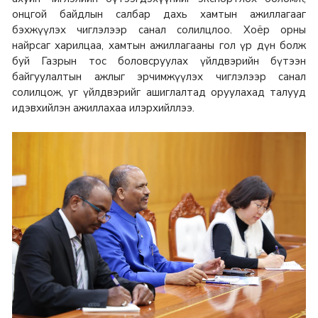
онцгой байдлын салбар дахь хамтын ажиллагааг
бэхжүүлэх чиглэлээр санал солилцлоо. Хоёр орны
найрсаг харилцаа, хамтын ажиллагааны гол үр дүн болж
буй Газрын тос боловсруулах үйлдвэрийн бүтээн
байгуулалтын ажлыг эрчимжүүлэх чиглэлээр санал
солилцож, уг үйлдвэрийг ашиглалтад оруулахад талууд
идэвхийлэн ажиллахаа илэрхийллээ.