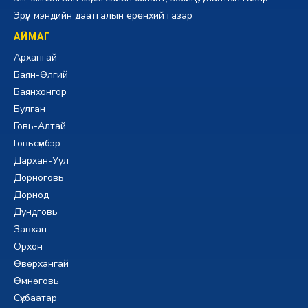
Эрүүл мэндийн даатгалын ерөнхий газар
АЙМАГ
Архангай
Баян-Өлгий
Баянхонгор
Булган
Говь-Алтай
Говьсүмбэр
Дархан-Уул
Дорноговь
Дорнод
Дундговь
Завхан
Орхон
Өвөрхангай
Өмнөговь
Сүхбаатар