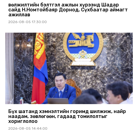
Өвөлжилтийн бэлтгэл ажлын хүрээнд Шадар
сайд Н.Номтойбаяр Дорнод, Сүхбаатар аймагт
ажиллав
2026-08-05 17:30:00
Бүх шатанд хэмнэлтийн горимд шилжиж, найр
наадам, зөвлөгөөн, гадаад томилолтыг
хориглолоо
2026-08-05 14:44:00