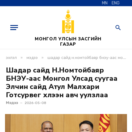
MN
ENG
МОНГОЛ УЛСЫН ЗАСГИЙН
ГАЗАР
»
»
эхлэл
мэдээ
шадар сайд н.номтойбаяр бнэу-аас монгол улсад суугаа элчин сайд атул малхари готсурвег хүлээн авч уулзлаа
Шадар сайд Н.Номтойбаяр
БНЭУ-аас Монгол Улсад суугаа
Элчин сайд Атул Малхари
Готсурвег хүлээн авч уулзлаа
Мэдээ
2026-05-08