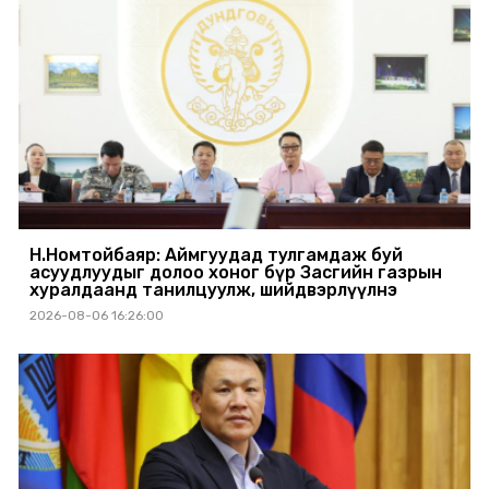
Н.Номтойбаяр: Аймгуудад тулгамдаж буй
асуудлуудыг долоо хоног бүр Засгийн газрын
хуралдаанд танилцуулж, шийдвэрлүүлнэ
2026-08-06 16:26:00