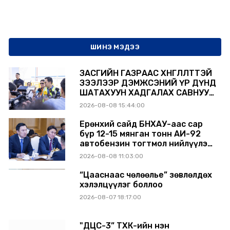
ШИНЭ МЭДЭЭ
ЗАСГИЙН ГАЗРААС ХӨНГӨЛӨЛТТЭЙ
ЗЭЭЛЭЭР ДЭМЖСЭНИЙ ҮР ДҮНД
ШАТАХУУН ХАДГАЛАХ САВНУУД
ЭХНЭЭСЭЭ АШИГЛАЛТАД ОРЖ
2026-08-08 15:44:00
БАЙНА
Ерөнхий сайд БНХАУ-аас сар
бүр 12-15 мянган тонн АИ-92
автобензин тогтмол нийлүүлэх
хүсэлт тавилаа
2026-08-08 11:03:00
“Цааснаас чөлөөлье” зөвлөлдөх
хэлэлцүүлэг боллоо
2026-08-07 18:17:00
"ДЦС-3” ТӨХК-ийн нэн