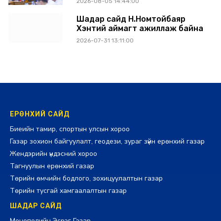
2026-08-05 14:44:00
Шадар сайд Н.Номтойбаяр
Хэнтий аймагт ажиллаж байна
2026-07-31 13:11:00
ЕРӨНХИЙ САЙД
Биеийн тамир, спортын улсын хороо
Газар зохион байгуулалт, геодези, зураг зүйн ерөнхий газар
Жендэрийн үндэсний хороо
Тагнуулын ерөнхий газар
Төрийн өмчийн бодлого, зохицуулалтын газар
Төрийн тусгай хамгаалалтын газар
ШАДАР САЙД
Монополийн Эсрэг Газар