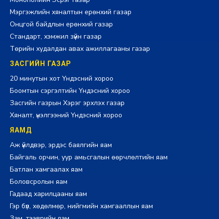
Мэргэжлийн хяналтын ерөнхий газар
Онцгой байдлын ерөнхий газар
Стандарт, хэмжил зүйн газар
Төрийн худалдан авах ажиллагааны газар
ЗАСГИЙН ГАЗАР
20 минутын хот Үндэсний хороо
Боомтын сэргэлтийн Үндэсний хороо
Засгийн газрын Хэрэг эрхлэх газар
Хяналт, үнэлгээний Үндэсний хороо
ЯАМД
Аж үйлдвэр, эрдэс баялгийн яам
Байгаль орчин, уур амьсгалын өөрчлөлтийн яам
Батлан хамгаалах яам
Боловсролын яам
Гадаад харилцааны яам
Гэр бүл, хөдөлмөр, нийгмийн хамгааллын яам
Зам, тээврийн яам