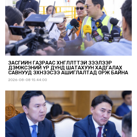
ЗАСГИЙН ГАЗРААС ХӨНГӨЛӨЛТТЭЙ ЗЭЭЛЭЭР
ДЭМЖСЭНИЙ ҮР ДҮНД ШАТАХУУН ХАДГАЛАХ
САВНУУД ЭХНЭЭСЭЭ АШИГЛАЛТАД ОРЖ БАЙНА
2026-08-08 15:44:00