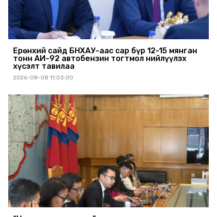
Ерөнхий сайд БНХАУ-аас сар бүр 12-15 мянган
тонн АИ-92 автобензин тогтмол нийлүүлэх
хүсэлт тавилаа
2026-08-08 11:03:00