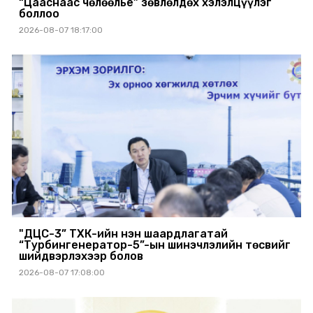
“Цааснаас чөлөөлье” зөвлөлдөх хэлэлцүүлэг
боллоо
2026-08-07 18:17:00
"ДЦС-3” ТӨХК-ийн нэн шаардлагатай
“Турбингенератор-5”-ын шинэчлэлийн төсвийг
шийдвэрлэхээр болов
2026-08-07 17:08:00