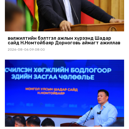
Өвөлжилтийн бэлтгэл ажлын хүрээнд Шадар
сайд Н.Номтойбаяр Дорноговь аймагт ажиллав
2026-08-06 09:08:00