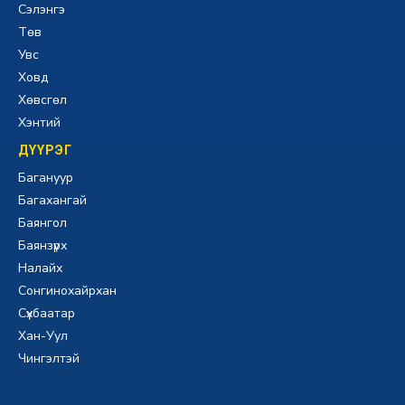
Сэлэнгэ
Төв
Увс
Ховд
Хөвсгөл
Хэнтий
ДҮҮРЭГ
Багануур
Багахангай
Баянгол
Баянзүрх
Налайх
Сонгинохайрхан
Сүхбаатар
Хан-Уул
Чингэлтэй