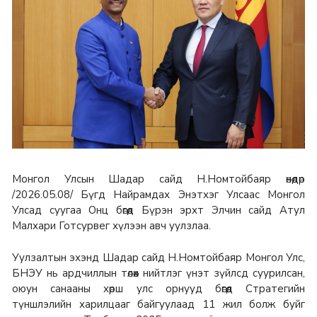
Монгол Улсын Шадар сайд Н.Номтойбаяр өнөөдөр
/2026.05.08/ Бүгд Найрамдах Энэтхэг Улсаас Монгол
Улсад суугаа Онц бөгөөд Бүрэн эрхт Элчин сайд Атул
Малхари Готсурвег хүлээн авч уулзлаа.
Уулзалтын эхэнд Шадар сайд Н.Номтойбаяр Монгол Улс,
БНЭУ нь ардчиллын төлөөх нийтлэг үнэт зүйлсд суурилсан,
оюун санааны хөрш улс орнууд бөгөөд Стратегийн
түншлэлийн харилцааг байгуулаад 11 жил болж буйг