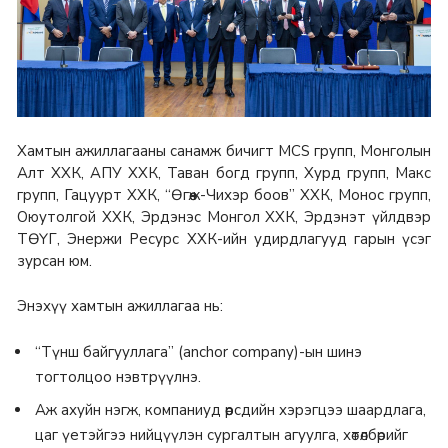
Хамтын ажиллагааны санамж бичигт MCS групп, Монголын
Алт ХХК, АПУ ХХК, Таван богд групп, Хурд групп, Макс
групп, Гацуурт ХХК, “Өгөөж-Чихэр боов” ХХК, Монос групп,
Оюутолгой ХХК, Эрдэнэс Монгол ХХК, Эрдэнэт үйлдвэр
ТӨҮГ, Энержи Ресурс ХХК-ийн удирдлагууд гарын үсэг
зурсан юм.
Энэхүү хамтын ажиллагаа нь:
“Түнш байгууллага” (anchor company)-ын шинэ
тогтолцоо нэвтрүүлнэ.
Аж ахуйн нэгж, компаниуд өөрсдийн хэрэгцээ шаардлага,
цаг үетэйгээ нийцүүлэн сургалтын агуулга, хөтөлбөрийг