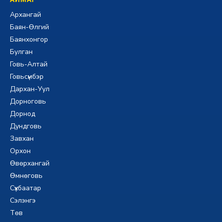
Архангай
Баян-Өлгий
Баянхонгор
Булган
Говь-Алтай
Говьсүмбэр
Дархан-Уул
Дорноговь
Дорнод
Дундговь
Завхан
Орхон
Өвөрхангай
Өмнөговь
Сүхбаатар
Сэлэнгэ
Төв