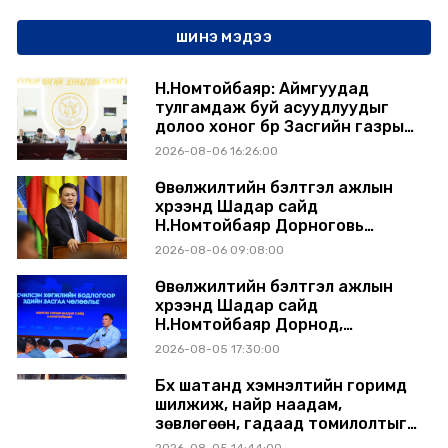
ШИНЭ МЭДЭЭ
Н.Номтойбаяр: Аймгуудад
тулгамдаж буй асуудлуудыг
долоо хоног бүр Засгийн газрын
хуралдаанд танилцуулж,
2026-08-06 16:26:00
шийдвэрлүүлнэ
Өвөлжилтийн бэлтгэл ажлын
хүрээнд Шадар сайд
Н.Номтойбаяр Дорноговь
аймагт ажиллав
2026-08-06 09:08:00
Өвөлжилтийн бэлтгэл ажлын
хүрээнд Шадар сайд
Н.Номтойбаяр Дорнод,
Сүхбаатар аймагт ажиллав
2026-08-05 17:30:00
Бүх шатанд хэмнэлтийн горимд
шилжиж, найр наадам,
зөвлөгөөн, гадаад томилолтыг
хориглолоо