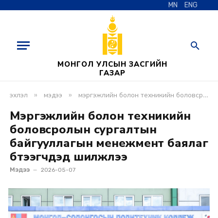
MN
ENG
МОНГОЛ УЛСЫН ЗАСГИЙН
ГАЗАР
»
»
эхлэл
мэдээ
мэргэжлийн болон техникийн боловсролын сургалтын байгууллагын менежмент баялаг бүтээгчдэд шилжлээ
Мэргэжлийн болон техникийн
боловсролын сургалтын
байгууллагын менежмент баялаг
бүтээгчдэд шилжлээ
Мэдээ
2026-05-07