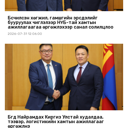
Бүсчилсэн хөгжил, гамшгийн эрсдэлийг
бууруулах чиглэлээр НҮБ-тай хамтын
ажиллагаагаа өргөжүүлэхээр санал солилцлоо
2026-07-31 12:06:00
Бүгд Найрамдах Киргиз Улстай худалдаа,
тээвэр, логистикийн хамтын ажиллагааг
өргөжүүлнэ