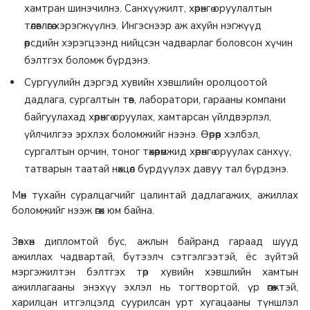
хамтран шинэчилнэ. Санхүүжилт, хөрөнгө оруулалтын
төлөвлөгөө хэрэгжүүлнэ. Ингэснээр аж ахуйн нэгжүүд
өөрсдийн хэрэгцээнд нийцсэн чадварлаг боловсон хүчин
бэлтгэх боломж бүрдэнэ.
Сургуулийн дэргэд хувийн хэвшлийн оролцоотой
дадлага, сургалтын төв, лаборатори, гарааны компани
байгуулахад хөрөнгө оруулах, хамтарсан үйлдвэрлэл,
үйлчилгээ эрхлэх боломжийг нээнэ.​ Өөрөөр хэлбэл,
сургалтын орчин, тоног төхөөрөмжид хөрөнгө оруулах санхүү,
татварын таатай нөхцөл бүрдүүлэх давуу тал бүрдэнэ.
Мөн тухайн суралцагчийг цалинтай дадлагажих, ажиллах
боломжийг нээж өгөх юм байна.
Зөвхөн дипломтой бус, ажлын байранд гараад шууд
ажиллах чадвартай, бүтээлч сэтгэлгээтэй, ёс зүйтэй
мэргэжилтэн бэлтгэх төр хувийн хэвшлийн хамтын
ажиллагааны энэхүү эхлэл нь тогтвортой, үр өгөөжтэй,
харилцан итгэлцэлд суурилсан урт хугацааны түншлэл