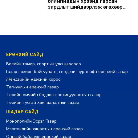
олимпиадын хүрээнд гарсан
зардлыг шийдвэрлэж өгөхөөр
болов
2026-07-29 14:11:00
ЕРӨНХИЙ САЙД
Биеийн тамир, спортын улсын хороо
Газар зохион байгуулалт, геодези, зураг зүйн ерөнхий газар
Жендэрийн үндэсний хороо
Тагнуулын ерөнхий газар
Төрийн өмчийн бодлого, зохицуулалтын газар
Төрийн тусгай хамгаалалтын газар
ШАДАР САЙД
Монополийн Эсрэг Газар
Мэргэжлийн хяналтын ерөнхий газар
Онцгой байдлын ерөнхий газар