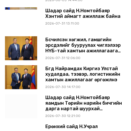
2026-08-05 14:44:00
Шадар сайд Н.Номтойбаяр
Хэнтий аймагт ажиллаж байна
2026-07-31 13:11:00
Бүсчилсэн хөгжил, гамшгийн
эрсдэлийг бууруулах чиглэлээр
НҮБ-тай хамтын ажиллагаагаа
өргөжүүлэхээр санал солилцлоо
2026-07-31 12:06:00
Бүгд Найрамдах Киргиз Улстай
худалдаа, тээвэр, логистикийн
хамтын ажиллагааг өргөжүүлнэ
2026-07-30 14:17:00
Шадар сайд Н.Номтойбаяр
яамдын Төрийн нарийн бичгийн
дарга нартай шуурхай
хуралдлаа
2026-07-30 12:21:00
Ерөнхий сайд Н.Учрал