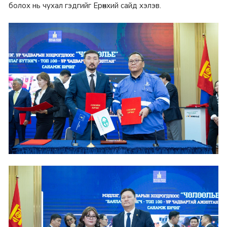
болох нь чухал гэдгийг Ерөнхий сайд хэлэв.