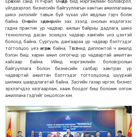
Ерөнхий сайд Н.Учрал: Өнөөдөр бид мэргэжлийн боловсрол,
үйлдвэрлэл, бизнесийн байгууллагын хамтын ажиллагааны
шинэ эхлэлийг тавьж буй чухал үйл явдлын гэрч болж
байна. Өнөөгийн хөдөлмөрийн зах зээлд онолын мэдлэгээс
гадна практик ур чадвар, ажлын байрны дадлага, шинэ
технологид дасан зохицох чадвар хамгийн үнэ цэнтэй
болоод байна. Сургууль дангаараа ур чадвар бэлтгэдэг
тогтолцоо үеэ өнгөрөөж байна. Төгсөгчид дипломтой ч ажилд
бэлэн биш, харин ажил олгогчид ур чадвартай ажилтан
хайсаар байна. Иймд мэргэжлийн боловсролын
байгууллага болон бизнесийн салбар хамтран ур
чадвартай ажилтан бэлтгэдэг тогтолцоонд шуурхай
шилжих шаардлагатай байна. Засгийн газар иргэн, бизнес
эрхлэгчдээ хязгаарлаж, хааж боодог биш боломж олгож
ажиллана гэдгийг онцолсон юм.