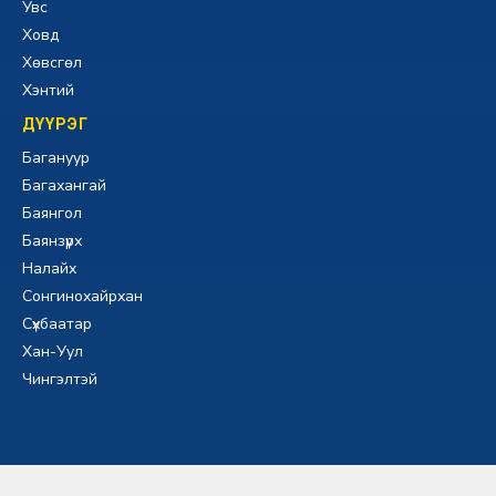
Увс
Ховд
Хөвсгөл
Хэнтий
ДҮҮРЭГ
Багануур
Багахангай
Баянгол
Баянзүрх
Налайх
Сонгинохайрхан
Сүхбаатар
Хан-Уул
Чингэлтэй