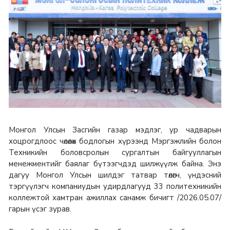
Монгол Улсын Засгийн газар мэдлэг, ур чадварын
хоцрогдлоос чөлөөлөх бодлогын хүрээнд Мэргэжлийн болон
Техникийн боловсролын сургалтын байгууллагын
менежментийг баялаг бүтээгчдэд шилжүүлж байна. Энэ
дагуу Монгол Улсын шилдэг татвар төлөгч, үндэсний
тэргүүлэгч компаниудын удирдлагууд 33 политехникийн
коллежтой хамтран ажиллах санамж бичигт /2026.05.07/
гарын үсэг зурав.