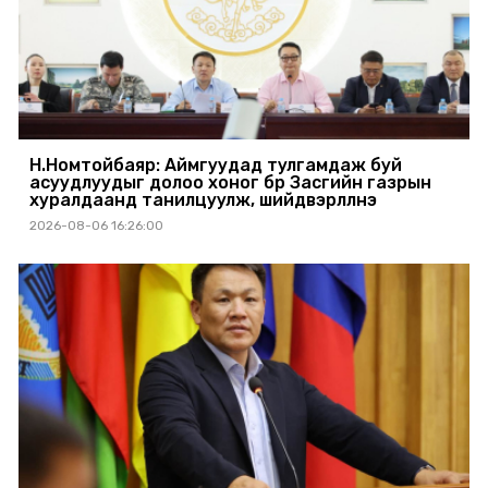
Н.Номтойбаяр: Аймгуудад тулгамдаж буй
асуудлуудыг долоо хоног бүр Засгийн газрын
хуралдаанд танилцуулж, шийдвэрлүүлнэ
2026-08-06 16:26:00