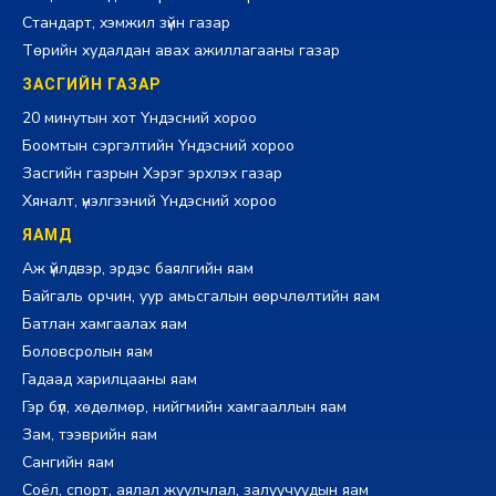
Стандарт, хэмжил зүйн газар
Төрийн худалдан авах ажиллагааны газар
ЗАСГИЙН ГАЗАР
20 минутын хот Үндэсний хороо
Боомтын сэргэлтийн Үндэсний хороо
Засгийн газрын Хэрэг эрхлэх газар
Хяналт, үнэлгээний Үндэсний хороо
ЯАМД
Аж үйлдвэр, эрдэс баялгийн яам
Байгаль орчин, уур амьсгалын өөрчлөлтийн яам
Батлан хамгаалах яам
Боловсролын яам
Гадаад харилцааны яам
Гэр бүл, хөдөлмөр, нийгмийн хамгааллын яам
Зам, тээврийн яам
Сангийн яам
Соёл, спорт, аялал жуулчлал, залуучуудын яам