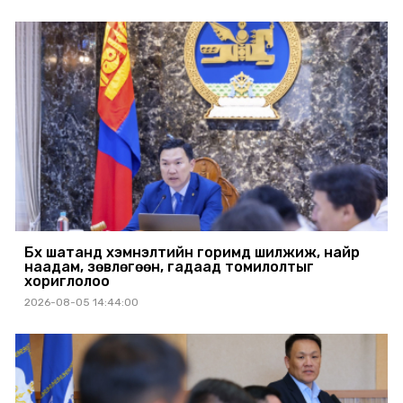
Бүх шатанд хэмнэлтийн горимд шилжиж, найр
наадам, зөвлөгөөн, гадаад томилолтыг
хориглолоо
2026-08-05 14:44:00