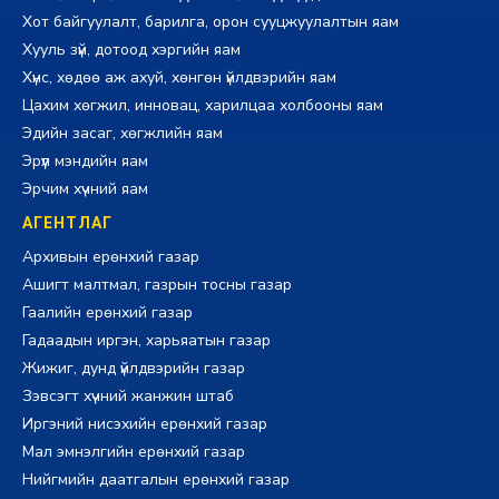
Хот байгуулалт, барилга, орон сууцжуулалтын яам
Хууль зүй, дотоод хэргийн яам
Хүнс, хөдөө аж ахуй, хөнгөн үйлдвэрийн яам
Цахим хөгжил, инновац, харилцаа холбооны яам
Эдийн засаг, хөгжлийн яам
Эрүүл мэндийн яам
Эрчим хүчний яам
АГЕНТЛАГ
Архивын ерөнхий газар
Ашигт малтмал, газрын тосны газар
Гаалийн ерөнхий газар
Гадаадын иргэн, харьяатын газар
Жижиг, дунд үйлдвэрийн газар
Зэвсэгт хүчний жанжин штаб
Иргэний нисэхийн ерөнхий газар
Мал эмнэлгийн ерөнхий газар
Нийгмийн даатгалын ерөнхий газар