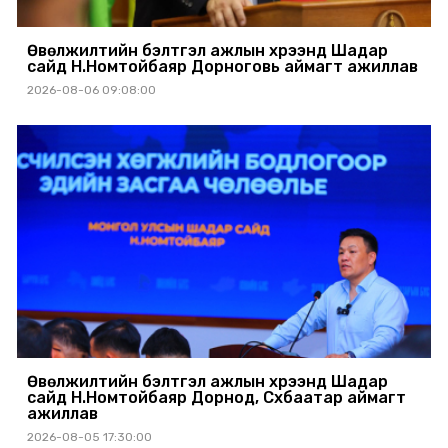
Өвөлжилтийн бэлтгэл ажлын хүрээнд Шадар
сайд Н.Номтойбаяр Дорноговь аймагт ажиллав
2026-08-06 09:08:00
Өвөлжилтийн бэлтгэл ажлын хүрээнд Шадар
сайд Н.Номтойбаяр Дорнод, Сүхбаатар аймагт
ажиллав
2026-08-05 17:30:00