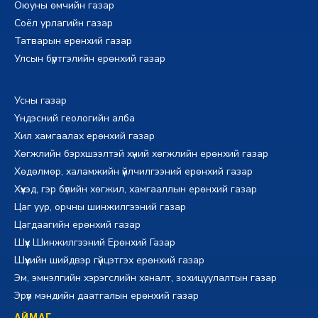
Оюуны өмчийн газар
Соёл урлагийн газар
Татварын ерөнхий газар
Улсын бүртгэлийн ерөнхий газар
Усны газар
Үндэсний геологийн алба
Хил хамгаалах ерөнхий газар
Хөгжлийн бэрхшээлтэй хүний хөгжлийн ерөнхий газар
Хөдөлмөр, халамжийн үйлчилгээний ерөнхий газар
Хүүхэд, гэр бүлийн хөгжил, хамгааллын ерөнхий газар
Цаг уур, орчны шинжилгээний газар
Цагдаагийн ерөнхий газар
Шүүх Шинжилгээний Ерөнхий Газар
Шүүхийн шийдвэр гүйцэтгэх ерөнхий газар
Эм, эмнэлгийн хэрэгслийн хяналт, зохицуулалтын газар
Эрүүл мэндийн даатгалын ерөнхий газар
АЙМАГ