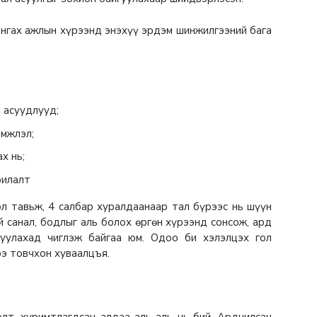
ангах ажлын хүрээнд энэхүү эрдэм шинжилгээний бага
 асуудлууд;
эмжлэл;
х нь;
рилалт
эл тавьж, 4 салбар хуралдаанаар тал бүрээс нь шүүн
й санал, бодлыг аль болох өргөн хүрээнд сонсож, ард
руулахад чиглэж байгаа юм. Одоо би хэлэлцэх гол
э товчхон хуваалцъя.
лт, хуримтлагдсан алдаа аль аль нь бий. Ардчилсан