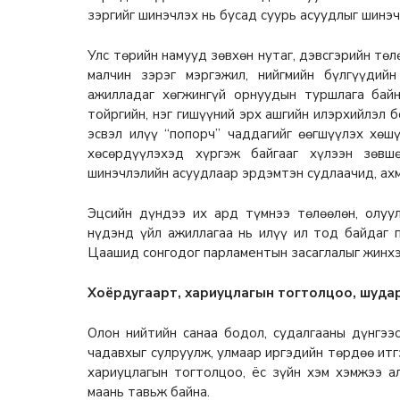
зэргийг шинэчлэх нь бусад суурь асуудлыг шинэч
Улс төрийн намууд зөвхөн нутаг, дэвсгэрийн төл
малчин зэрэг мэргэжил, нийгмийн бүлгүүдий
ажилладаг хөгжингүй орнуудын туршлага байн
тойргийн, нэг гишүүний эрх ашгийн илэрхийлэл б
эсвэл илүү “попорч” чаддагийг өөгшүүлэх хөш
хөсөрдүүлэхэд хүргэж байгааг хүлээн зөвш
шинэчлэлийн асуудлаар эрдэмтэн судлаачид, ахм
Эцсийн дүндээ их ард түмнээ төлөөлөн, олуул
нүдэнд үйл ажиллагаа нь илүү ил тод байдаг 
Цаашид сонгодог парламентын засаглалыг жинхэ
Хоёрдугаарт, хариуцлагын тогтолцоо, шудар
Олон нийтийн санаа бодол, судалгааны дүнгээ
чадавхыг сулруулж, улмаар иргэдийн төрдөө итгэ
хариуцлагын тогтолцоо, ёс зүйн хэм хэмжээ а
маань тавьж байна.