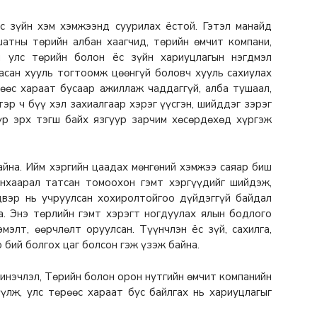
ёс зүйн хэм хэмжээнд суурилах ёстой. Гэтэл манайд
атны төрийн албан хаагчид, төрийн өмчит компани,
ы улс төрийн болон ёс зүйн хариуцлагын нэгдмэл
асан хууль тогтоомж цөөнгүй боловч хууль сахиулах
рөөс хараат бусаар ажиллаж чаддаггүй, алба тушаал,
тэр ч бүү хэл захиалгаар хэрэг үүсгэн, шийддэг зэрэг
бүр эрх тэгш байх язгуур зарчим хөсөрдөхөд хүргэж
айна. Ийм хэргийн цаадах мөнгөний хэмжээ саяар биш
анхаарал татсан томоохон гэмт хэргүүдийг шийдэж,
двэр нь учруулсан хохиролтойгоо дүйдэггүй байдал
а. Энэ төрлийн гэмт хэрэгт ногдуулах ялын бодлого
мэлт, өөрчлөлт оруулсан. Түүнчлэн ёс зүй, сахилга,
 бий болгох цаг болсон гэж үзэж байна.
инэчлэл, Төрийн болон орон нутгийн өмчит компанийн
үлж, улс төрөөс хараат бус байлгах нь хариуцлагыг