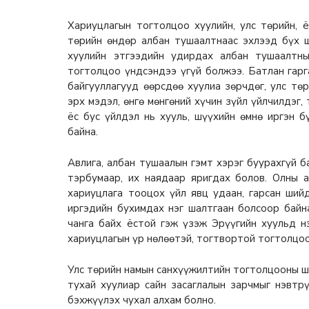
Хариуцлагын тогтолцоо хуулийн, улс төрийн, 
төрийн өндөр албан тушаалтнаас эхлээд бүх ш
хуулийн этгээдийн удирдах албан тушаалтн
тогтолцоо үндсэндээ үгүй болжээ. Батлан гарг
байгууллагууд өөрсдөө хуулиа зөрчдөг, улс тө
эрх мэдэл, өнгө мөнгөний хүчин зүйл үйлчилдэг, 
ёс бус үйлдэл нь хууль, шүүхийн өмнө иргэн 
байна.
Авлига, албан тушаалын гэмт хэрэг буурахгүй б
тэрбумаар, их наядаар яригдах болов. Олны 
хариуцлага тооцох үйл явц удаан, гарсан ший
иргэдийн бухимдах нэг шалтгаан болсоор байн
чанга байх ёстой гэж үзэж Эрүүгийн хуульд нэ
хариуцлагын үр нөлөөтэй, тогтвортой тогтолцоо
Улс төрийн намын санхүүжилтийн тогтолцооны ш
тухай хуулиар сайн засаглалын зарчмыг нэвтрү
бэхжүүлэх чухал алхам болно.