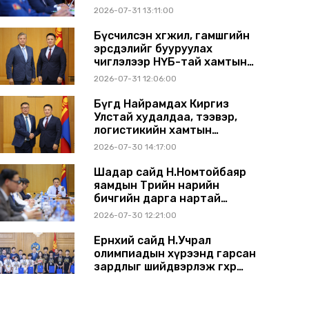
2026-07-31 13:11:00
Бүсчилсэн хөгжил, гамшгийн
эрсдэлийг бууруулах
чиглэлээр НҮБ-тай хамтын
ажиллагаагаа өргөжүүлэхээр
2026-07-31 12:06:00
санал солилцлоо
Бүгд Найрамдах Киргиз
Улстай худалдаа, тээвэр,
логистикийн хамтын
ажиллагааг өргөжүүлнэ
2026-07-30 14:17:00
Шадар сайд Н.Номтойбаяр
яамдын Төрийн нарийн
бичгийн дарга нартай
шуурхай хуралдлаа
2026-07-30 12:21:00
Ерөнхий сайд Н.Учрал
олимпиадын хүрээнд гарсан
зардлыг шийдвэрлэж өгөхөөр
болов
2026-07-29 14:11:00