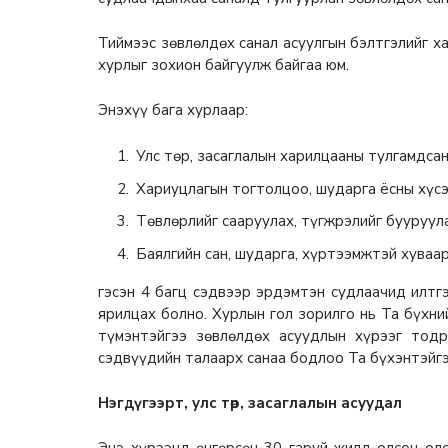
Тиймээс зөвлөлдөх санал асуулгын бэлтгэлийг х
хурлыг зохион байгуулж байгаа юм.
Энэхүү бага хурлаар:
Улс төр, засаглалын харилцааны тулгамдсан
Хариуцлагын тогтолцоо, шударга ёсны хүс
Төвлөрлийг сааруулах, түгжрэлийг бууруула
Баялгийн сан, шударга, хүртээмжтэй хуваа
гэсэн 4 багц сэдвээр эрдэмтэн судлаачид илтг
ярилцах болно. Хурлын гол зорилго нь Та бүхни
түмэнтэйгээ зөвлөлдөх асуудлын хүрээг тод
сэдвүүдийн талаарх санаа бодлоо Та бүхэнтэйгэ
Нэгдүгээрт, улс төр, засаглалын асуудал
Энэ хүрээнд өнгөрсөн 30 гаруй жилд олсон оло