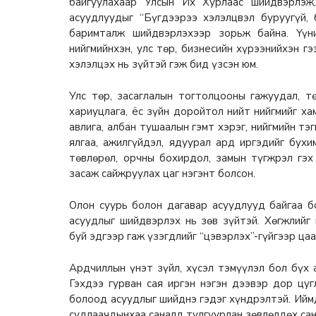
байгуулахаар Улсын Их Хурлаас шийдвэрлэж,
асуудлуудыг “Бүгдээрээ хэлэлцвэл буруугүй, 
баримталж шийдвэрлэхээр зорьж байна. Үүн
нийгмийнхэн, улс төр, бизнесийн хүрээнийхэн г
хэлэлцэх нь зүйтэй гэж бид үзсэн юм.
Улс төр, засаглалын тогтолцооны гажуудал, т
хариуцлага, ёс зүйн доройтол нийт нийгмийг ха
авлига, албан тушаалын гэмт хэрэг, нийгмийн т
ялгаа, ажилгүйдэл, ядуурал ард иргэдийг бухи
төвлөрөл, орчны бохирдол, замын түгжрэл гэ
засаж сайжруулах цаг нэгэнт болсон.
Олон суурь болон дагавар асуудлууд байгаа 
асуудлыг шийдвэрлэх нь зөв зүйтэй. Хөгжлийг
буй эдгээр гаж үзэгдлийг “цэвэрлэх”-гүйгээр ца
Ардчиллын үнэт зүйл, хүсэл тэмүүлэл бол бүх 
Гэхдээ гурван сая иргэн нэгэн дээвэр дор цу
болоод асуудлыг шийднэ гэдэг хүндрэлтэй. Ийм
судлаачдынхаа саналд тулгуурлан зөвлөлдөх сан