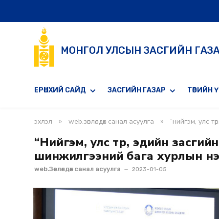
МОНГОЛ УЛСЫН ЗАСГИЙН ГАЗ
ЕРӨНХИЙ САЙД
ЗАСГИЙН ГАЗАР
ТӨРИЙН 
»
»
эхлэл
web.зөвлөлдөх санал асуулга
“нийгэм, улс т
“Нийгэм, улс төр, эдийн засги
шинжилгээний бага хурлын нэ
web.Зөвлөлдөх санал асуулга
2023-01-05