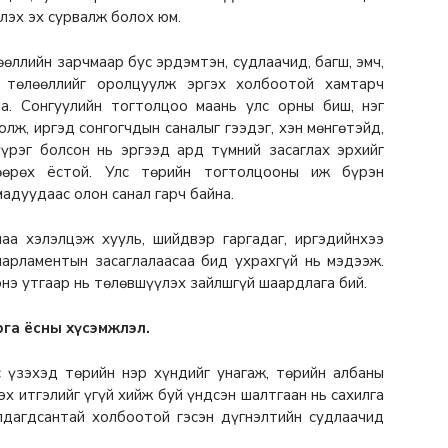
лэх эх сурвалж болох юм.
өөллийн зарчмаар бус эрдэмтэн, судлаачид, багш, эмч,
н төлөөллийг оролцуулж эргэх холбоотой хамтарч
а. Сонгуулийн тогтолцоо маань улс орны биш, нэг
олж, иргэд сонгогчдын саналыг гээдэг, хэн мөнгөтэйд,
үүрэг болсон нь эргээд ард түмний засаглах эрхийг
өөрөх ёстой. Улс төрийн тогтолцооны иж бүрэн
адуудаас олон санал гарч байна.
аа хэлэлцэж хууль, шийдвэр гаргадаг, иргэдийнхээ
парламентын засаглалаасаа бид ухрахгүй нь мэдээж.
нэ утгаар нь төлөвшүүлэх зайлшгүй шаардлага бий.
га ёсны хүсэмжлэл.
с үзэхэд төрийн нэр хүндийг унагаж, төрийн албаны
х итгэлийг үгүй хийж буй үндсэн шалтгаан нь сахилга
лдагдсантай холбоотой гэсэн дүгнэлтийн судлаачид