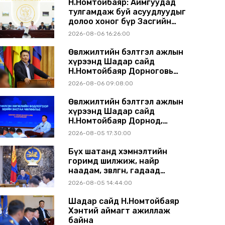
Н.Номтойбаяр: Аймгуудад
тулгамдаж буй асуудлуудыг
долоо хоног бүр Засгийн
газрын хуралдаанд
2026-08-06 16:26:00
танилцуулж, шийдвэрлүүлнэ
Өвөлжилтийн бэлтгэл ажлын
хүрээнд Шадар сайд
Н.Номтойбаяр Дорноговь
аймагт ажиллав
2026-08-06 09:08:00
Өвөлжилтийн бэлтгэл ажлын
хүрээнд Шадар сайд
Н.Номтойбаяр Дорнод,
Сүхбаатар аймагт ажиллав
2026-08-05 17:30:00
Бүх шатанд хэмнэлтийн
горимд шилжиж, найр
наадам, зөвлөгөөн, гадаад
томилолтыг хориглолоо
2026-08-05 14:44:00
Шадар сайд Н.Номтойбаяр
Хэнтий аймагт ажиллаж
байна