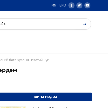
MN
ENG
Facebook
Twitter
Youtube
гээний бага хурлын нээлтийн үг
 эрдэм
ШИНЭ МЭДЭЭ