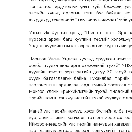
тогтолцоо, ардчиллын үнэт зүйл бэхжсэн, ул
засгийн хувьд орлогын тэгш бус байдал, ёс
асуудлууд өнөөдрийн “тектоник шилжилт”-ийн үе
Улсын Их Хурлын хувьд “Шинэ сэргэлт-Эрх зү
хүрээнд арван багц хуулийн төслийг хэлэлцүү
Үндсэн хуулийн нэмэлт өөрчлөлтийг бүрэн амилу
“Монгол Улсын Үндсэн хуульд оруулсан нэмэлт
холбогдуулан авах арга хэмжээний тухай” УИХ
хуулийн нэмэлт өөрчлөлтийн дагуу 30 гаруй т
хууль батлагдаагүй байна. Тухайлбал, төрийн
парламентын ардчилал, ард түмний засаглах э
Монгол Улсын Ерөнхийлөгчийн тухай, Үндэсний б
төрийн намын санхүүжилтийн тухай хуулиуд одоо
Манай улс төрийн намууд хэсэг бүлгийн алба ту
үүр, авлига, ашиг хонжоог тэтгэгч хэрэгсэл б
Иймээс өнөөдрийн улс төрийн намуудын хагарал 
нэр дэвшүүлэлтээс эхлээд сонгуулийн тогто