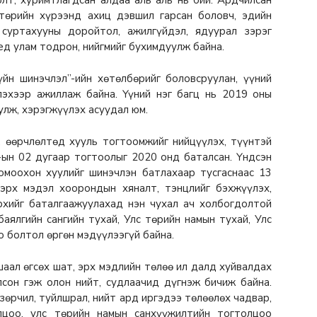
стөрийн хүрээнд ахиц дэвшил гарсан боловч, эдийн
 суртахууны доройтол, ажилгүйдэл, ядуурал зэрэг
д улам тодрон, нийгмийг бухимдуулж байна.
йн шинэчлэл”-ийн хөтөлбөрийг боловсруулан, үүний
лэхээр ажиллаж байна. Үүний нэг багц нь 2019 oны
улж, хэрэгжүүлэх асуудал юм.
, өөрчлөлтөд хууль тогтоомжийг нийцүүлэх, түүнтэй
-ын 02 дугаар тогтоолыг 2020 онд баталсан. Үндсэн
омоохон хуулийг шинэчлэн батлахаар тусгаснаас 13
 эрх мэдэл хоорондын хяналт, тэнцлийг бэхжүүлэх,
рхийг баталгаажуулахад нэн чухал ач холбогдолтой
аялгийн сангийн тухай, Улс төрийн намын тухай, Улс
 болтол өргөн мэдүүлээгүй байна.
шаал өгсөх шат, эрх мэдлийн төлөө ил далд хуйвалдах
олсон гэж олон нийт, судлаачид дүгнэж бичиж байна.
зөрчил, туйлшрал, нийт ард иргэдээ төлөөлөх чадвар,
лцоо, улс төрийн намын санхүүжилтийн тогтолцоо