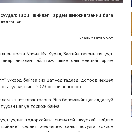
 асуудал: Гарц, шийдэл” эрдэм шинжилгээний бага
хэлсэн үг
Улаанбаатар хот
элцэн ирсэн Улсын Их Хурал, Засгийн газрын гишүүд,
 амар амгаланг айлтгаж, шинэ оны мэндийг өргөн
лт” үүсээд байгаа энэ цаг үед гадаад, дотоод нөхцөл
 оныг үдэж, шинэ 2023 онтой золголоо.
оломж ч нээгдэж таарна. Энэ боломжийг цаг алдалгүй
 түүхэн цаг үе тохиож байна.
суудлуудыг тодорхойлж, оновчтой, шуурхай шийдэх
ж шийдье” сэдэвт зөвлөлдөх санал асуулга зохион