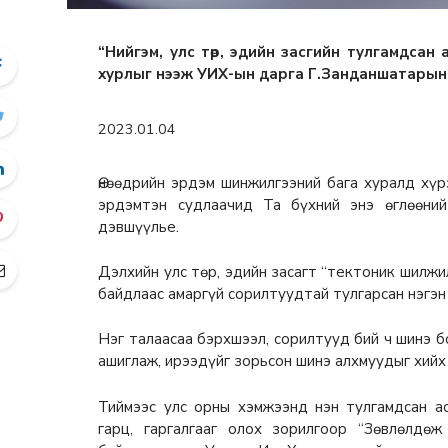
“Нийгэм, улс төр, эдийн засгийн тулгамдсан
хурлыг нээж УИХ-ын дарга Г.Занданшатарын 
2023.01.04
Өнөөдрийн эрдэм шинжилгээний бага хуралд хүр
эрдэмтэн судлаачид Та бүхний энэ өглөөний
дэвшүүлье.
Дэлхийн улс төр, эдийн засагт “тектоник шилжи
байдлаас амаргүй сорилтуудтай тулгарсан нэгэн
Нэг талаасаа бэрхшээл, сорилтууд бий ч шинэ б
ашиглаж, ирээдүйг зорьсон шинэ алхмуудыг хийх
Тиймээс улс орны хэмжээнд нэн тулгамдсан а
гарц, гаргалгааг олох зорилгоор “Зөвлөлдө