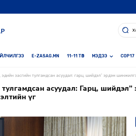
АР
ҮЙЛЧИЛГЭЭ
E-ZASAG.MN
11-11 ТӨВ
МЭДЭЭ
COP17
өр, эдийн засгийн тулгамдсан асуудал: гарц, шийдэл” эрдэм шинжил
йн тулгамдсан асуудал: Гарц, шийдэл”
элтийн үг