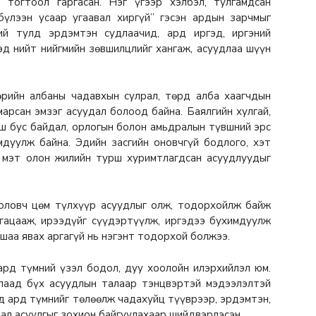
 тогтоол гаргасан. Нэг үгээр хэлбэл, тулгамдсан
бүлээн усаар угаавал хиргүй” гэсэн ардын зарчмыг
ий тулд эрдэмтэн судлаачид, ард иргэд, иргэний
ээд нийт нийгмийн зөвшилцлийг хангаж, асуудлаа шүүн
өрийн албаны чадавхын сулрал, төрд алба хаагчдын
марсан эмзэг асуудал болоод байна. Баялгийн хулгай,
эгш бус байдал, орлогын болон амьдралын түвшний эрс
мдуулж байна. Эдийн засгийн оновчгүй бодлого, хэт
х мэт олон жилийн турш хуримтлагдсан асуудлуудыг
боловч цөм түлхүүр асуудлыг олж, тодорхойлж байж
 гацааж, ирээдүйг сүүдэртүүлж, иргэдээ бухимдуулж
ашаа явах аргагүй нь нэгэнт тодорхой болжээ.
ард түмний үзэл бодол, дуу хоолойн илэрхийлэл юм.
глаад бүх асуудлын талаар тэнцвэртэй мэдээлэлтэй
д ард түмнийг төлөөлж чадахуйц түүврээр, эрдэмтэн,
ал асуулгыг зохион байгуулахаар шийдвэрлэсэн.