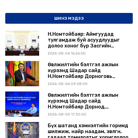
ШИНЭ МЭДЭЭ
Н.Номтойбаяр: Аймгуудад
тулгамдаж буй асуудлуудыг
долоо хоног бүр Засгийн
газрын хуралдаанд
2026-08-06 16:26:00
танилцуулж, шийдвэрлүүлнэ
Өвөлжилтийн бэлтгэл ажлын
хүрээнд Шадар сайд
Н.Номтойбаяр Дорноговь
аймагт ажиллав
2026-08-06 09:08:00
Өвөлжилтийн бэлтгэл ажлын
хүрээнд Шадар сайд
Н.Номтойбаяр Дорнод,
Сүхбаатар аймагт ажиллав
2026-08-05 17:30:00
Бүх шатанд хэмнэлтийн горимд
шилжиж, найр наадам, зөвлөгөөн,
гадаад томилолтыг хориглолоо