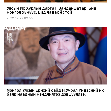
Улсын Их Хурлын дарга Г.Занданшатар: Бид
монгол хүмүүс. Бид чадах ёстой
2022-12-22 09:55:00
Монгол Улсын Ерөнхий сайд Н.Учрал Үндэсний их
баяр наадмын мэндчилгээ дэвшүүллээ.