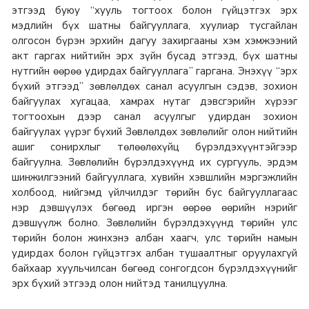
этгээд буюу “хууль тогтоох болон гүйцэтгэх эрх
мэдлийн бүх шатны байгууллага, хуулиар тусгайлан
олгосон бүрэн эрхийн дагуу захиргааны хэм хэмжээний
акт гаргах нийтийн эрх зүйн бусад этгээд, бүх шатны
нутгийн өөрөө удирдах байгууллага” гаргана. Энэхүү “эрх
бүхий этгээд” зөвлөлдөх санал асуулгын сэдэв, зохион
байгуулах хугацаа, хамрах нутаг дэвсгэрийн хүрээг
тогтоохын дээр санал асуулгыг удирдан зохион
байгуулах үүрэг бүхий Зөвлөлдөх зөвлөлийг олон нийтийн
ашиг сонирхлыг төлөөлөхүйц бүрэлдэхүүнтэйгээр
байгуулна. Зөвлөлийн бүрэлдэхүүнд их сургууль, эрдэм
шинжилгээний байгууллага, хувийн хэвшлийн мэргэжлийн
холбоод, нийгэмд үйлчилдэг төрийн бус байгууллагаас
нэр дэвшүүлэх бөгөөд иргэн өөрөө өөрийн нэрийг
дэвшүүлж болно. Зөвлөлийн бүрэлдэхүүнд төрийн улс
төрийн болон жинхэнэ албан хаагч, улс төрийн намын
удирдах болон гүйцэтгэх албан тушаалтныг оруулахгүй
байхаар хуульчилсан бөгөөд сонгогдсон бүрэлдэхүүнийг
эрх бүхий этгээд олон нийтэд танилцуулна.