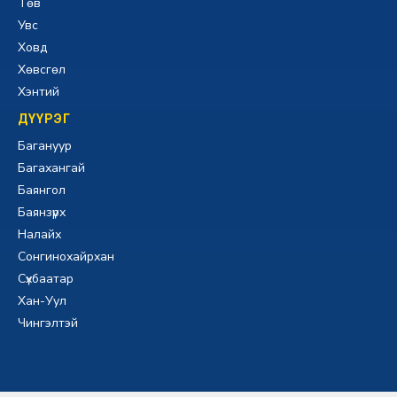
Төв
Увс
Ховд
Хөвсгөл
Хэнтий
ДҮҮРЭГ
Багануур
Багахангай
Баянгол
Баянзүрх
Налайх
Сонгинохайрхан
Сүхбаатар
Хан-Уул
Чингэлтэй