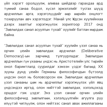
үйл хэрэгт оролцуулж, аливаа шийдвэр гарахдаа ард
түмний санаа бодол, хүсэл эрмэлзлийг тусгах шууд
ардчиллын арга, хэрэгслүүдийг өөр өөрийн онцлогт
тохируулан авч хэрэглэдэг. Манай улс Үндсэн хуулийнхаа
дээрх заалтыг хэрэгжүүлэх зорилгоор 2017 онд
“Зөвлөлдөх санал асуулгын тухай” хуулийг батлан мөрдөж
байна.
“Зөвлөлдөх санал асуулгын тухай” хуулийн үзэл санаа нь
орчин үеийн зөвлөлдөх ардчилал (Deliberative
Democracy)-ын зарчимд тулгуурладаг. Зөвлөлдөх
ардчиллын гүн ухааны үндэс нь Аристотелийн улс төрийн
онол баримтлалд суурилдаг хэмээн үздэг бөгөөд XX
зууны дунд үеийн Германы философичдын бүтээлд
үндсэн онол нь боловсорсон юм. Зөвлөлдөх ардчиллын
үзэл санааны цөм нь ардчиллыг хэрэгжүүлэх үйл явц
үндсэндээ иргэд, олон нийттэй зөвлөлдөх, хэлэлцэхэд
оршдог гэж үздэг. Энэ үзэл санааг орчин үеийн
философичид зөвлөлгөөн, хэлэлцүүлгийн агуулга руу
илүүтэй чиглүүлж, олон нийтээс санал авах ажиллагааны