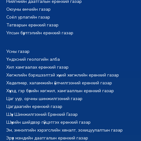
Нийгмийн даатгалын ерөнхий газар
Оюуны өмчийн газар
Соёл урлагийн газар
Татварын ерөнхий газар
Улсын бүртгэлийн ерөнхий газар
Усны газар
Үндэсний геологийн алба
Хил хамгаалах ерөнхий газар
Хөгжлийн бэрхшээлтэй хүний хөгжлийн ерөнхий газар
Хөдөлмөр, халамжийн үйлчилгээний ерөнхий газар
Хүүхэд, гэр бүлийн хөгжил, хамгааллын ерөнхий газар
Цаг уур, орчны шинжилгээний газар
Цагдаагийн ерөнхий газар
Шүүх Шинжилгээний Ерөнхий Газар
Шүүхийн шийдвэр гүйцэтгэх ерөнхий газар
Эм, эмнэлгийн хэрэгслийн хяналт, зохицуулалтын газар
Эрүүл мэндийн даатгалын ерөнхий газар