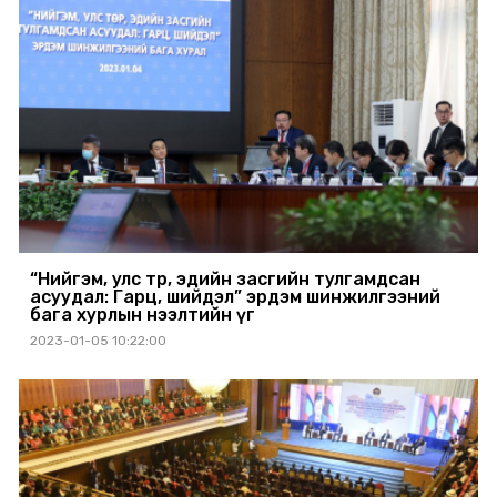
“Нийгэм, улс төр, эдийн засгийн тулгамдсан
асуудал: Гарц, шийдэл” эрдэм шинжилгээний
бага хурлын нээлтийн үг
2023-01-05 10:22:00