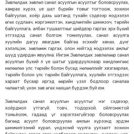
Зөвлөлдөх зөвлөл санал асуулгын асуултыг боловсруулах,
хамрах хүрээ, үе шат бүрийн товыг тогтоож, зохион
байгуулах, хоёр дахь шатанд тухайн сэдвээр мэдээлэл
өгөх судлаач, мэргэжилтэн, хөндлөнгийн шинжээч, төрийн
байгууллага, албан тушаалтныг шийдвэр гаргах эрх бүхий
этгээдэд санал болгож томилуулах, санал асуулга
хуулийн дагуу явагдаж байгаа эсэхийг хянах, дүнг
хэлэлцэж, зөвлөмж гаргах, олон нийтэд мэдээлэх ажлыг
шууд удирдан явуулна. Ингэж Зөвлөлдөх зөвлөлөөр санал
асуулгын бүхий л үе шатыг удирдуулснаар хөндлөнгөөс
нөлөөлөх улс төрийн болон бусад нөлөөллийг хязгаарлах,
төрийн болон улс төрийн байгууллага, хуулийн этгээдээс
хараат бусаар иргэд өөрийн үзэл бодлоор саналаа
чөлөөтэй, үнэн зөв өгөх нөхцөл бүрдэж буй юм.
Зөвлөлдөх санал асуулгын асуултыг нэг сэдвээр,
хоёрдмол утгагүй, товч, тодорхой, ойлгомжтой
томьёолж, гадаад үг хэрэглэхгүйгээр боловсруулах
бөгөөд асуулт боловсруулах ажлын хүрээнд эрдэм
шинжилгээний хурал, үндэсний чуулга уулзалт зохион