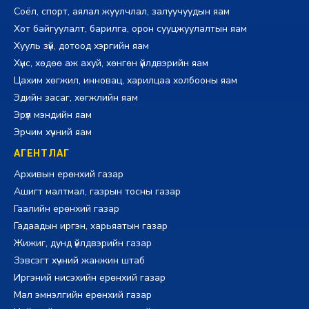
Соёл, спорт, аялал жуулчлал, залуучуудын яам
Хот байгуулалт, барилга, орон сууцжуулалтын яам
Хууль зүй, дотоод хэргийн яам
Хүнс, хөдөө аж ахуй, хөнгөн үйлдвэрийн яам
Цахим хөгжил, инновац, харилцаа холбооны яам
Эдийн засаг, хөгжлийн яам
Эрүүл мэндийн яам
Эрчим хүчний яам
АГЕНТЛАГ
Архивын ерөнхий газар
Ашигт малтмал, газрын тосны газар
Гаалийн ерөнхий газар
Гадаадын иргэн, харьяатын газар
Жижиг, дунд үйлдвэрийн газар
Зэвсэгт хүчний жанжин штаб
Иргэний нисэхийн ерөнхий газар
Мал эмнэлгийн ерөнхий газар