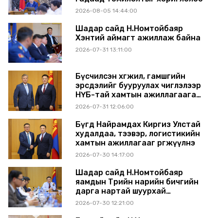
2026-08-05 14:44:00
Шадар сайд Н.Номтойбаяр
Хэнтий аймагт ажиллаж байна
2026-07-31 13:11:00
Бүсчилсэн хөгжил, гамшгийн
эрсдэлийг бууруулах чиглэлээр
НҮБ-тай хамтын ажиллагаагаа
өргөжүүлэхээр санал солилцлоо
2026-07-31 12:06:00
Бүгд Найрамдах Киргиз Улстай
худалдаа, тээвэр, логистикийн
хамтын ажиллагааг өргөжүүлнэ
2026-07-30 14:17:00
Шадар сайд Н.Номтойбаяр
яамдын Төрийн нарийн бичгийн
дарга нартай шуурхай
хуралдлаа
2026-07-30 12:21:00