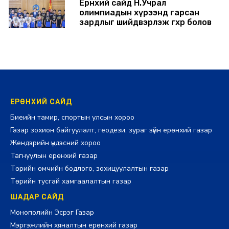
Ерөнхий сайд Н.Учрал
олимпиадын хүрээнд гарсан
зардлыг шийдвэрлэж өгөхөөр болов
2026-07-29 14:11:00
ЕРӨНХИЙ САЙД
Биеийн тамир, спортын улсын хороо
Газар зохион байгуулалт, геодези, зураг зүйн ерөнхий газар
Жендэрийн үндэсний хороо
Тагнуулын ерөнхий газар
Төрийн өмчийн бодлого, зохицуулалтын газар
Төрийн тусгай хамгаалалтын газар
ШАДАР САЙД
Монополийн Эсрэг Газар
Мэргэжлийн хяналтын ерөнхий газар