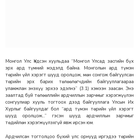
Монгол Улс Үндсэн хуульдаа “Монгол Улсад засгийн бүх
эрх ард түмний мэдэлд байна. Монголын ард түмэн
төрийн үйл хэрэгт шууд оролцож, мөн сонгож байгуулсан
төрийн эрх барих төлөөлөгчдийн байгууллагаараа
уламжлан энэхүү эрхээ эдэлнэ” (3.1) хэмээн заасан. Энэ
заалтад буй төлөөллийн ардчиллын зарчмыг хэрэгжүүлэн
сонгуулиар хууль тогтоох дээд байгууллага Улсын Их
Хурлыг байгуулдаг бол “ард түмэн төрийн үйл хэрэгт
шууд оролцож...” гэсэн шууд ардчиллын зарчмыг
төдийлөн хэрэгжүүлэхгүй явж ирсэн юм.
Ардчилсан тогтолцоо бүхий улс орнууд иргэдээ төрийн