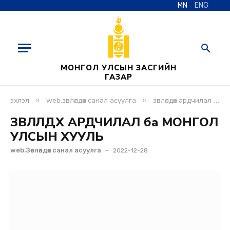
MN
ENG
МОНГОЛ УЛСЫН ЗАСГИЙН
ГАЗАР
»
»
эхлэл
web.зөвлөлдөх санал асуулга
зөвлөлдөх ардчилал ба монгол улсын хууль
ЗӨВЛӨЛДӨХ АРДЧИЛАЛ ба МОНГОЛ
УЛСЫН ХУУЛЬ
web.Зөвлөлдөх санал асуулга
2022-12-28