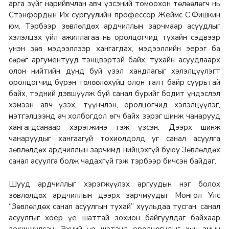
арга зүйг нарийвчлан авч үзсэний томоохон төлөөлөгч нь
Стэнфордын Их сургуулийн профессор Жеймс С.Фишкин
юм. Тэрбээр зөвлөлдөх ардчиллын зарчмаар асуудлыг
хэлэлцэх үйл ажиллагаа нь оролцогчид тухайн сэдвээр
үнэн зөв мэдээллээр хангагдах, мэдээллийн эерэг ба
сөрөг аргументууд тэнцвэртэй байх, тухайн асуудлаарх
олон нийтийн дунд буй үзэл хандлагыг хэлэлцүүлэгт
оролцогчид бүрэн төлөөлөхүйц олон талт байр суурьтай
байх, тэдний дэвшүүлж буй санал бүрийг бодит үндэслэл
хэмээн авч үзэх, түүнчлэн, оролцогчид хэлэлцүүлэг,
мэтгэлцээнд ач холбогдол өгч байх зэрэг шинж чанарууд
хангагдсанаар хэрэгжинэ гэж үзсэн. Дээрх шинж
чанаруудыг хангаагүй тохиолдолд уг санал асуулга
зөвлөлдөх ардчиллын зарчимд нийцэхгүй буюу Зөвлөлдөх
санал асуулга болж чадахгүй гэж тэрбээр бичсэн байдаг.
Шууд ардчиллыг хэрэгжүүлэх аргуудын нэг болох
зөвлөлдөх ардчиллын дээрх зарчмуудыг Монгол Улс
“Зөвлөлдөх санал асуулгын тухай” хуульдаа тусган, санал
асуулгыг хоёр үе шаттай зохион байгуулдаг байхаар