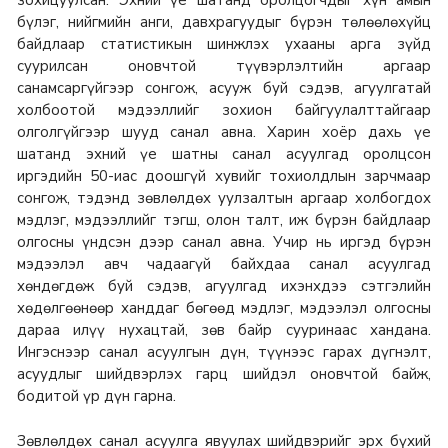
зохицуулсан. Эхний үе шатанд оролцогчдыг хүн амын
бүлэг, нийгмийн анги, давхрагуудыг бүрэн төлөөлөхүйц
байдлаар статистикын шинжлэх ухааны арга зүйд
суурилсан оновчтой түүвэрлэлтийн аргаар
санамсаргүйгээр сонгож, асууж буй сэдэв, агуулгатай
холбоотой мэдээллийг зохион байгуулалттайгаар
олголгүйгээр шууд санал авна. Харин хоёр дахь үе
шатанд эхний үе шатны санал асуулгад оролцсон
иргэдийн 50-иас доошгүй хувийг тохиолдлын зарчмаар
сонгож, тэдэнд зөвлөлдөх уулзалтын аргаар холбогдох
мэдлэг, мэдээллийг тэгш, олон талт, иж бүрэн байдлаар
олгосны үндсэн дээр санал авна. Учир нь иргэд бүрэн
мэдээлэл авч чадаагүй байхдаа санал асуулгад
хөндөгдөж буй сэдэв, агуулгад ихэнхдээ сэтгэлийн
хөдөлгөөнөөр ханддаг бөгөөд мэдлэг, мэдээлэл олгосны
дараа илүү нухацтай, зөв байр сууринаас хандана.
Ингэснээр санал асуулгын дүн, түүнээс гарах дүгнэлт,
асуудлыг шийдвэрлэх гарц шийдэл оновчтой байж,
бодитой үр дүн гарна.
Зөвлөлдөх санал асуулга явуулах шийдвэрийг эрх бүхий