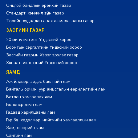
Онцгой байдлын ерөнхий газар
Стандарт, хэмжил зүйн газар
Төрийн худалдан авах ажиллагааны газар
ЗАСГИЙН ГАЗАР
20 минутын хот Үндэсний хороо
Боомтын сэргэлтийн Үндэсний хороо
Засгийн газрын Хэрэг эрхлэх газар
Хяналт, үнэлгээний Үндэсний хороо
ЯАМД
Аж үйлдвэр, эрдэс баялгийн яам
Байгаль орчин, уур амьсгалын өөрчлөлтийн яам
Батлан хамгаалах яам
Боловсролын яам
Гадаад харилцааны яам
Гэр бүл, хөдөлмөр, нийгмийн хамгааллын яам
Зам, тээврийн яам
Сангийн яам