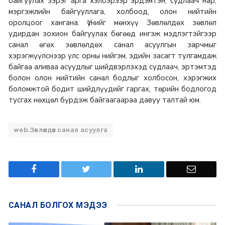
байгуулах зэрэг арга хэлбэрээр эрдэмтэн, судлаач нар,
мэргэжлийн байгууллага, холбоод, олон нийтийн
оролцоог хангана. Үүнийг мөнхүү Зөвлөлдөх зөвлөл
удирдан зохион байгуулах бөгөөд ингэж мэдлэгтэйгээр
санал өгөх зөвлөлдөх санал асуулгын зарчмыг
хэрэгжүүлснээр улс орны нийгэм, эдийн засагт тулгамдаж
байгаа аливаа асуудлыг шийдвэрлэхэд судлаач, эртэмтэд
болон олон нийтийн санал бодлыг холбосон, хэрэгжих
боломжтой бодит шийдлүүдийг гаргах, төрийн бодлогод
тусгах нөхцөл бүрдэж байгаагаараа давуу талтай юм.
web.Зөвлөлдөх санал асуулга
САНАЛ БОЛГОХ
МЭДЭЭ