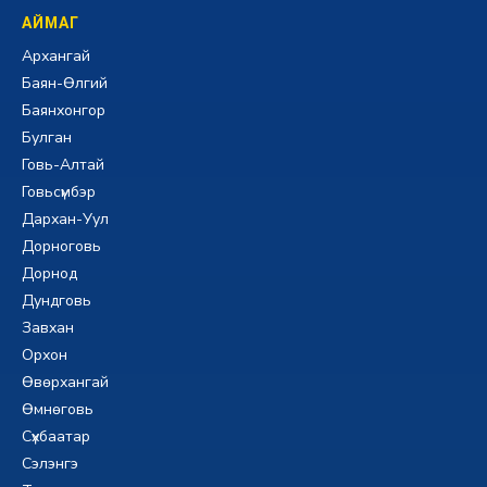
АЙМАГ
Архангай
Баян-Өлгий
Баянхонгор
Булган
Говь-Алтай
Говьсүмбэр
Дархан-Уул
Дорноговь
Дорнод
Дундговь
Завхан
Орхон
Өвөрхангай
Өмнөговь
Сүхбаатар
Сэлэнгэ