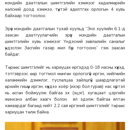
мэндийн даатгалын шимтгэлийн хэмжээг хөдөлмөрийн
хөлсний доод хэмжээ, түүнтэй адилтгах орлогын 4 хувь
байхаар тогтоолоо.
Эрүүл мэндийн даатгалын тухай хуульд “Энэ хуулийн 6.1-д
заасан даатгуулагчийн эрүүл мэндийн даатгалын
шимтгэлийн хувь хэмжээг Үндэсний зөвлөлийн саналыг
үндэслэн Засгийн газар жил бүр тогтооно” гэж заасан
байдаг.
Төрөөс шимтгэлийг нь хариуцах иргэдэд 0-18 насны хүүхэд,
тэтгэврээс өөр тогтмол мөнгөн орлогогүй иргэн, нийгмийн
халамжийн дэмжлэг, туслалцаа зайлшгүй шаардлагатай
өрхийн гишүүн иргэн, хүүхдээ хоёр (ихэр бол гурав) нас хүртэл
нь өсгөн бойжуулж байгаа эх (эцэг), хугацаат цэргийн
жинхэнэ албан хаагч болон ял эдэлж байгаа ялтан
хамаардаг бөгөөд нийт 2.2 сая иргэний шимтгэлийг төрөөс
хариуцан төлж байна.