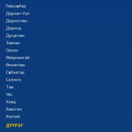
Говьсүмбэр
Дархан-Уул
Дорноговь
Дорнод
Дундговь
Завхан
Орхон
Өвөрхангай
Өмнөговь
Сүхбаатар
Сэлэнгэ
Төв
Увс
Ховд
Хөвсгөл
Хэнтий
ДҮҮРЭГ