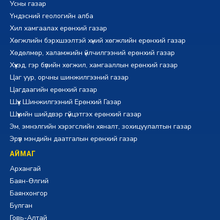
Усны газар
Үндэсний геологийн алба
Хил хамгаалах ерөнхий газар
Хөгжлийн бэрхшээлтэй хүний хөгжлийн ерөнхий газар
Хөдөлмөр, халамжийн үйлчилгээний ерөнхий газар
Хүүхэд, гэр бүлийн хөгжил, хамгааллын ерөнхий газар
Цаг уур, орчны шинжилгээний газар
Цагдаагийн ерөнхий газар
Шүүх Шинжилгээний Ерөнхий Газар
Шүүхийн шийдвэр гүйцэтгэх ерөнхий газар
Эм, эмнэлгийн хэрэгслийн хяналт, зохицуулалтын газар
Эрүүл мэндийн даатгалын ерөнхий газар
АЙМАГ
Архангай
Баян-Өлгий
Баянхонгор
Булган
Говь-Алтай