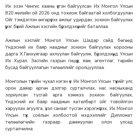
Их эзэн Чингис хааны үүсгэн байгуулсан Их Монгол Улсын
820 жилийн ой 2026 онд тохиож байгаатай холбогдуулан
Ойг тэмдэглэн өнгөрүүлэх ажлыг удирдан, зохион байгуулах
үүрэг бүхий Ажлын хэсгийн бүрэлдэхүүнийг баталлаа.
Ажлын хэсгийг Монгол Улсын Шадар сайд бөгөөд
Үндэсний их баяр наадмыг зохион байгуулах хорооны
дарга Х.Ганхуягаар ахлуулан байгуулж, бүрэлдэхүүнд Улсын
Их Хурал, Засгийн газрын гишүүд, яам, агентлаг, төрийн
бусад байгууллагын төлөөллийг оролцууллаа.
Монголын түүхийн чухал нэгэн үе Их Монгол Улсын түүхийг улс
орон даяар өргөн дэлгэр сурталчлах, нас насныханд
зориулсан тусгай арга хэмжээ зохион байгуулах,
Үндэсний их баяр наадмын хөтөлбөрт ойг товойлгон
харуулах агуулга, үзэл санааг тусган хэрэгжүүлэх, Их Монгол
Улсын түүх, соёлын холбоотой мэдээллийг Дипломат
төлөөлөгчийн газраар дамжуулан олон улсад
сурталчилна.