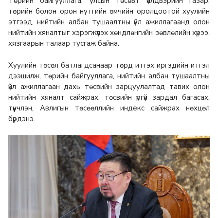
Төрийн байгууллага, улсын төсөвт үйлдвэрийн газар,
төрийн болон орон нутгийн өмчийн оролцоотой хуулийн
этгээд, нийтийн албан тушаалтны үйл ажиллагаанд олон
нийтийн хяналтыг хэрэгжүүлэх хөндлөнгийн зөвлөлийн хүрээ,
хязгаарын талаар тусгаж байна.
Хуулийн төсөл батлагдсанаар төрд итгэх иргэдийн итгэл
дээшилж, төрийн байгууллага, нийтийн албан тушаалтны
үйл ажиллагаан дахь төсвийн зарцуулалтад тавих олон
нийтийн хяналт сайжрах, төсвийн үргүй зардал багасах,
түүнчлэн, Авлигын төсөөллийн индекс сайжрах нөхцөл
бүрдэнэ.