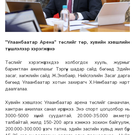
"Улаанбаатар Арена" төслийг төр, хувийн хэвшлийн
түншлэлээр хэрэгжүүлнэ
Төслийг хэрэгжүүлэхдээ холбогдох хууль, журмыг
баримтлан ажиллахыг Тэргүүн шадар сайд бөгөөд Эдийн
засаг, хөгжлийн сайд Ж.Энхбаяр, Нийслэлийн Засаг дарга
бөгөөд Улаанбаатар хотын захирагч Х.Нямбаатар нарт
даалгалаа.
Хувийн хэвшлээс Улаанбаатар арена төслийг санаачлан,
хамтран ажиллах санал ирүүлжээ. Энэ спорт цогцолбор нь
3000-5000 хүний суудалтай, 20.000-35.000 ам.метр
талбайтай, жилд 150-200 арга хэмжээ зохион байгуулж,
200.000-300.000 үзэгч татна, эдийн засгийн хувьд жил бүр