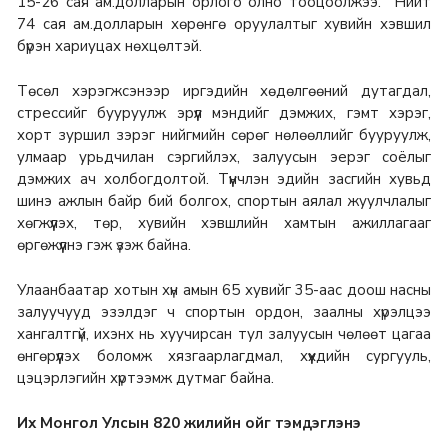
15-26 сая ам.долларын орлого олно тооцоолжээ. Нийт
74 сая ам.долларын хөрөнгө оруулалтыг хувийн хэвшил
бүрэн хариуцах нөхцөлтэй.
Төсөл хэрэгжсэнээр иргэдийн хөдөлгөөний дутагдал,
стрессийг бууруулж эрүүл мэндийг дэмжих, гэмт хэрэг,
хорт зуршил зэрэг нийгмийн сөрөг нөлөөллийг бууруулж,
улмаар урьдчилан сэргийлэх, залуусын эерэг соёлыг
дэмжих ач холбогдолтой. Түүнчлэн эдийн засгийн хувьд
шинэ ажлын байр бий болгох, спортын аялал жуулчлалыг
хөгжүүлэх, төр, хувийн хэвшлийн хамтын ажиллагааг
өргөжүүлнэ гэж үзэж байна.
Улаанбаатар хотын хүн амын 65 хувийг 35-аас доош насны
залуучууд эзэлдэг ч спортын ордон, заалны хүрэлцээ
хангалтгүй, ихэнх нь хуучирсан тул залуусын чөлөөт цагаа
өнгөрүүлэх боломж хязгаарлагдмал, хүүхдийн сургууль,
цэцэрлэгийн хүртээмж дутмаг байна.
Их Монгол Улсын 820 жилийн ойг тэмдэглэнэ