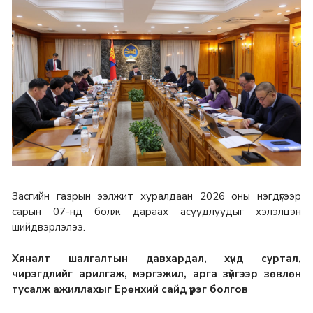
Засгийн газрын ээлжит хуралдаан 2026 оны нэгдүгээр
сарын 07-нд болж дараах асуудлуудыг хэлэлцэн
шийдвэрлэлээ.
Хяналт шалгалтын давхардал, хүнд суртал,
чирэгдлийг арилгаж, мэргэжил, арга зүйгээр зөвлөн
тусалж ажиллахыг Ерөнхий сайд үүрэг болгов