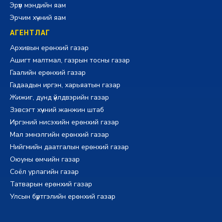
Эрүүл мэндийн яам
Эрчим хүчний яам
АГЕНТЛАГ
Архивын ерөнхий газар
Ашигт малтмал, газрын тосны газар
Гаалийн ерөнхий газар
Гадаадын иргэн, харьяатын газар
Жижиг, дунд үйлдвэрийн газар
Зэвсэгт хүчний жанжин штаб
Иргэний нисэхийн ерөнхий газар
Мал эмнэлгийн ерөнхий газар
Нийгмийн даатгалын ерөнхий газар
Оюуны өмчийн газар
Соёл урлагийн газар
Татварын ерөнхий газар
Улсын бүртгэлийн ерөнхий газар