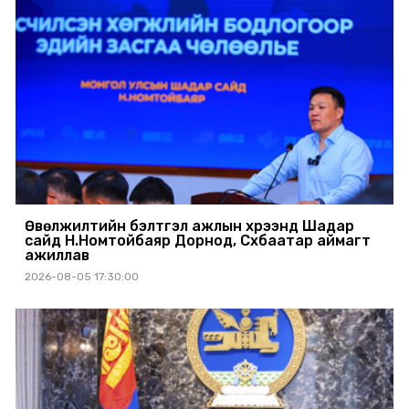
Өвөлжилтийн бэлтгэл ажлын хүрээнд Шадар
сайд Н.Номтойбаяр Дорнод, Сүхбаатар аймагт
ажиллав
2026-08-05 17:30:00