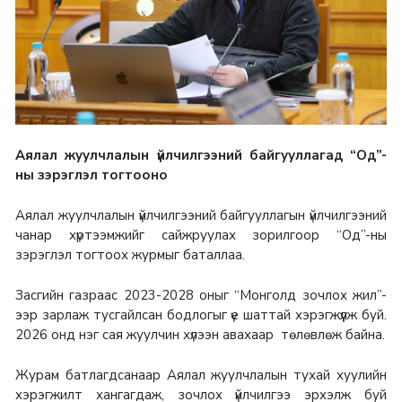
Аялал жуулчлалын үйлчилгээний байгууллагад “Од”-
ны зэрэглэл тогтооно
Аялал жуулчлалын үйлчилгээний байгууллагын үйлчилгээний
чанар хүртээмжийг сайжруулах зорилгоор “Од”-ны
зэрэглэл тогтоох журмыг баталлаа.
Засгийн газраас 2023-2028 оныг “Монголд зочлох жил”-
ээр зарлаж тусгайлсан бодлогыг үе шаттай хэрэгжүүлж буй.
2026 онд нэг сая жуулчин хүлээн авахаар төлөвлөж байна.
Журам батлагдсанаар Аялал жуулчлалын тухай хуулийн
хэрэгжилт хангагдаж, зочлох үйлчилгээ эрхэлж буй