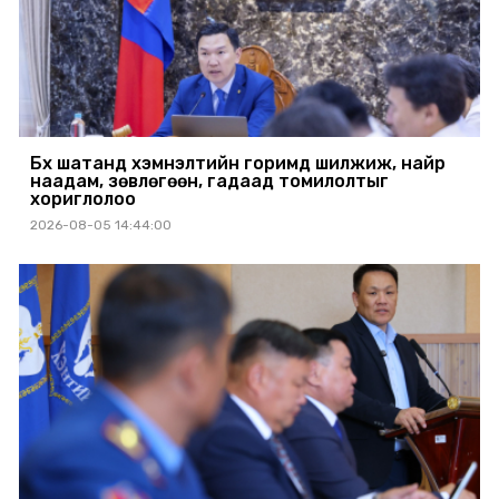
Бүх шатанд хэмнэлтийн горимд шилжиж, найр
наадам, зөвлөгөөн, гадаад томилолтыг
хориглолоо
2026-08-05 14:44:00