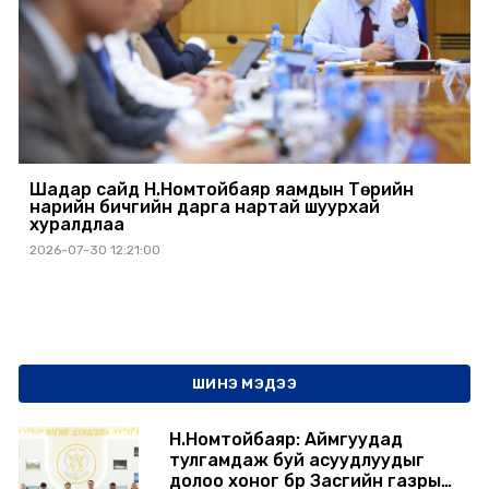
Шадар сайд Н.Номтойбаяр яамдын Төрийн
нарийн бичгийн дарга нартай шуурхай
хуралдлаа
2026-07-30 12:21:00
ШИНЭ МЭДЭЭ
Н.Номтойбаяр: Аймгуудад
тулгамдаж буй асуудлуудыг
долоо хоног бүр Засгийн газрын