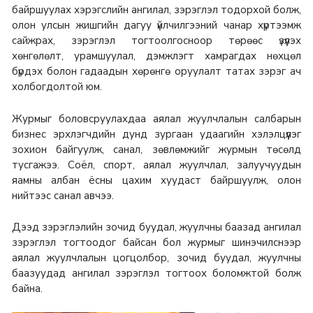
байршуулах хэрэгслийн ангилал, зэрэглэл тодорхой болж,
олон улсын жишгийн дагуу үйлчилгээний чанар хүртээмж
сайжрах, зэрэглэл тогтоолгосноор төрөөс үзүүлэх
хөнгөлөлт, урамшуулал, дэмжлэгт хамрагдах нөхцөл
бүрдэх болон гадаадын хөрөнгө оруулалт татах зэрэг ач
холбогдолтой юм.
Журмыг боловсруулахдаа аялал жуулчлалын салбарын
бизнес эрхлэгчдийн дунд зургаан удаагийн хэлэлцүүлэг
зохион байгуулж, санал, зөвлөмжийг журмын төсөлд
тусгажээ. Соёл, спорт, аялал жуулчлал, залуучуудын
яамны албан ёсны цахим хуудаст байршуулж, олон
нийтээс санал авчээ.
Дээд зэрэглэлийн зочид буудал, жуулчны баазад ангилал
зэрэглэл тогтоодог байсан бол журмыг шинэчилснээр
аялал жуулчлалын цогцолбор, зочид буудал, жуулчны
баазуудад ангилал зэрэглэл тогтоох боломжтой болж
байна.