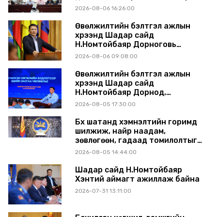
хуралдаанд танилцуулж,
2026-08-06 16:26:00
шийдвэрлүүлнэ
Өвөлжилтийн бэлтгэл ажлын
хүрээнд Шадар сайд
Н.Номтойбаяр Дорноговь
аймагт ажиллав
2026-08-06 09:08:00
Өвөлжилтийн бэлтгэл ажлын
хүрээнд Шадар сайд
Н.Номтойбаяр Дорнод,
Сүхбаатар аймагт ажиллав
2026-08-05 17:30:00
Бүх шатанд хэмнэлтийн горимд
шилжиж, найр наадам,
зөвлөгөөн, гадаад томилолтыг
хориглолоо
2026-08-05 14:44:00
Шадар сайд Н.Номтойбаяр
Хэнтий аймагт ажиллаж байна
2026-07-31 13:11:00