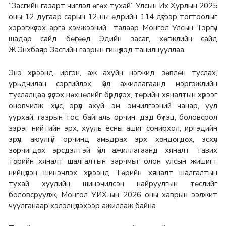
“Засгийн газарт чиглэл өгөх тухай” Улсын Их Хурлын 2025
оны 12 дугаар сарын 12-ны өдрийн 114 дүгээр тогтоолыг
хэрэгжүүлэх арга хэмжээний талаар Монгол Улсын Тэргүүн
шадар сайд бөгөөд Эдийн засаг, хөгжлийн сайд
Ж.Энхбаяр Засгийн газрын гишүүдэд танилцууллаа.
Энэ хүрээнд иргэн, аж ахуйн нэгжид зөвлөн туслах,
урьдчилан сэргийлэх, үйл ажиллагаанд мэргэжлийн
туслалцаа үзүүлэх нөхцөлийг бүрдүүлэх, төрийн хяналтын хүрээг
оновчилж, хүнс, эрүүл ахуй, эм, эмчилгээний чанар, уул
уурхай, газрын тос, байгаль орчин, дэд бүтэц, боловсрол
зэрэг нийтийн эрх, хууль ёсны ашиг сонирхол, иргэдийн
эрүүл, аюулгүй орчинд амьдрах эрх хөндөгдөх, эсхүл
зөрчигдөх эрсдэлтэй үйл ажиллагаанд хяналт тавих
төрийн хяналт шалгалтын зарчмыг олон улсын жишигт
нийцүүлэн шинэчлэх хүрээнд Төрийн хяналт шалгалтын
тухай хуулийн шинэчилсэн найруулгын төслийг
боловсруулж, Монгол УИХ-ын 2026 оны хаврын ээлжит
чуулганаар хэлэлцүүлэхээр ажиллаж байна.