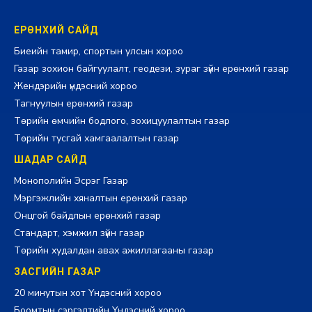
ЕРӨНХИЙ САЙД
Биеийн тамир, спортын улсын хороо
Газар зохион байгуулалт, геодези, зураг зүйн ерөнхий газар
Жендэрийн үндэсний хороо
Тагнуулын ерөнхий газар
Төрийн өмчийн бодлого, зохицуулалтын газар
Төрийн тусгай хамгаалалтын газар
ШАДАР САЙД
Монополийн Эсрэг Газар
Мэргэжлийн хяналтын ерөнхий газар
Онцгой байдлын ерөнхий газар
Стандарт, хэмжил зүйн газар
Төрийн худалдан авах ажиллагааны газар
ЗАСГИЙН ГАЗАР
20 минутын хот Үндэсний хороо
Боомтын сэргэлтийн Үндэсний хороо