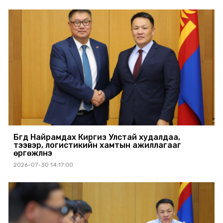
Бүгд Найрамдах Киргиз Улстай худалдаа,
тээвэр, логистикийн хамтын ажиллагааг
өргөжүүлнэ
2026-07-30 14:17:00