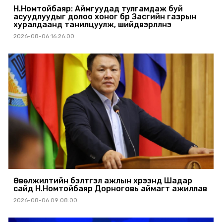
Н.Номтойбаяр: Аймгуудад тулгамдаж буй
асуудлуудыг долоо хоног бүр Засгийн газрын
хуралдаанд танилцуулж, шийдвэрлүүлнэ
2026-08-06 16:26:00
Өвөлжилтийн бэлтгэл ажлын хүрээнд Шадар
сайд Н.Номтойбаяр Дорноговь аймагт ажиллав
2026-08-06 09:08:00