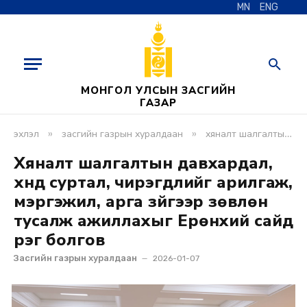
MN
ENG
МОНГОЛ УЛСЫН ЗАСГИЙН
ГАЗАР
»
»
эхлэл
засгийн газрын хуралдаан
хяналт шалгалтын давхардал, хүнд суртал, чирэгдлийг арилгаж, мэргэжил, арга зүйгээр зөвлөн тусалж ажиллахыг ерөнхий сайд үүрэг болгов
Хяналт шалгалтын давхардал,
хүнд суртал, чирэгдлийг арилгаж,
мэргэжил, арга зүйгээр зөвлөн
тусалж ажиллахыг Ерөнхий сайд
үүрэг болгов
Засгийн газрын хуралдаан
2026-01-07