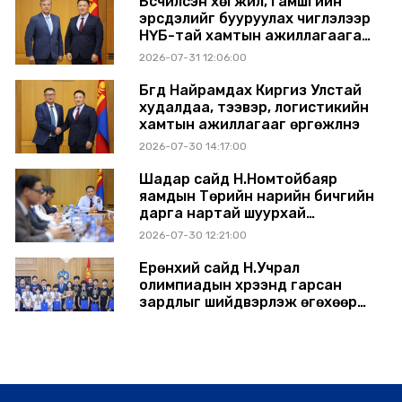
Бүсчилсэн хөгжил, гамшгийн
эрсдэлийг бууруулах чиглэлээр
НҮБ-тай хамтын ажиллагаагаа
өргөжүүлэхээр санал солилцлоо
2026-07-31 12:06:00
Бүгд Найрамдах Киргиз Улстай
худалдаа, тээвэр, логистикийн
хамтын ажиллагааг өргөжүүлнэ
2026-07-30 14:17:00
Шадар сайд Н.Номтойбаяр
яамдын Төрийн нарийн бичгийн
дарга нартай шуурхай
хуралдлаа
2026-07-30 12:21:00
Ерөнхий сайд Н.Учрал
олимпиадын хүрээнд гарсан
зардлыг шийдвэрлэж өгөхөөр
болов
2026-07-29 14:11:00