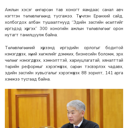
Ажлын хэсэг өнгөрсөн тав хоногт яамдаас санал авч
нэгтгэн төлөвлөгөөнд тусгажээ. Түүнчлэн Ерөнхий сайд,
холбогдох албан тушаалтнууд “Эдийн засгийн өсөлтийг
иргэдэд хүргэх” 300 хоногийн ажлын төлөвлөгөөг орон
нутагт танилцуулж байна.
Төлөвлөгөөний хүрээнд иргэдийн орлогыг бодитой
нэмэгдүүлэх, хүний хөгжлийг дэмжих, бизнесийн боломж, эрх
чөлөөг нэмэгдүүлэх, хэмнэлттэй, хариуцлагатай, хяналттай
төрийн реформыг хэрэгжүүлэх, сөрөн тэсвэрлэх чадавх,
эдийн засгийн хувьсгалыг хэрэгжүүлэх 88 зорилт, 141 арга
хэмжээ тусгаад байна.