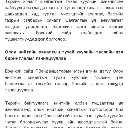
Төрийн хяналт шалгалтын тухай хуулийн шинэчилсэн
найруулга батлагдах хүртэлх хугацаанд хяналт шалгалтын
давхардал, хүнд суртал, чирэгдлийг арилгах, Засгийн
газрын салбарын хяналт шалгалтын үйл ажиллагааг
нэгдсэн удирдлага, мэргэжил, арга зүйгээр хангаж
ажиллахыг Ерөнхий сайд холбогдох албан
тушаалтнуудад үүрэг болголоо.
Олон нийтийн хяналтын тухай хуулийн төслийн үзэл
баримтлалыг танилцууллаа
Ерөнхий сайд Г.Занданшатарын өгсөн үүргийн дагуу Олон
нийтийн хяналтын тухай хуулийн төслийн үзэл
баримтлалын төслийн талаар Засгийн газрын гишүүдэд
танилцууллаа.
Төрийн байгууллага, нийтийн албан тушаалтны үйл
ажиллагаанд олон нийтийн хяналтын тогтолцоог бий
болгох зорилгоор Олон нийтийн хяналтын тухай хуулийн
төсөл боловсруулах хууль зүйн шаардлагатай байна.