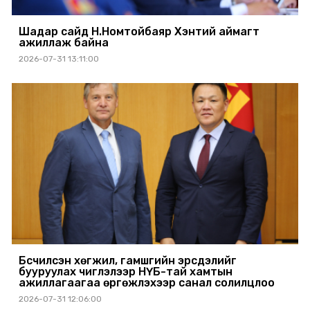
Шадар сайд Н.Номтойбаяр Хэнтий аймагт
ажиллаж байна
2026-07-31 13:11:00
Бүсчилсэн хөгжил, гамшгийн эрсдэлийг
бууруулах чиглэлээр НҮБ-тай хамтын
ажиллагаагаа өргөжүүлэхээр санал солилцлоо
2026-07-31 12:06:00