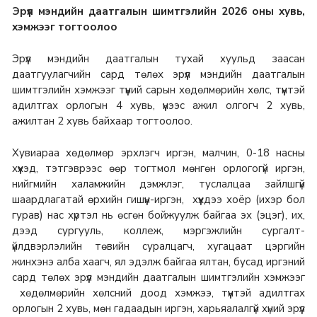
Эрүүл мэндийн даатгалын шимтгэлийн 2026 оны хувь,
хэмжээг тогтоолоо
Эрүүл мэндийн даатгалын тухай хуульд заасан
даатгуулагчийн сард төлөх эрүүл мэндийн даатгалын
шимтгэлийн хэмжээг түүний сарын хөдөлмөрийн хөлс, түүнтэй
адилтгах орлогын 4 хувь, үүнээс ажил олгогч 2 хувь,
ажилтан 2 хувь байхаар тогтоолоо.
Хувиараа хөдөлмөр эрхлэгч иргэн, малчин, 0-18 насны
хүүхэд, тэтгэврээс өөр тогтмол мөнгөн орлогогүй иргэн,
нийгмийн халамжийн дэмжлэг, туслалцаа зайлшгүй
шаардлагатай өрхийн гишүүн-иргэн, хүүхдээ хоёр (ихэр бол
гурав) нас хүртэл нь өсгөн бойжуулж байгаа эх (эцэг), их,
дээд сургууль, коллеж, мэргэжлийн сургалт-
үйлдвэрлэлийн төвийн суралцагч, хугацаат цэргийн
жинхэнэ алба хаагч, ял эдэлж байгаа ялтан, бусад иргэний
сард төлөх эрүүл мэндийн даатгалын шимтгэлийн хэмжээг
хөдөлмөрийн хөлсний доод хэмжээ, түүнтэй адилтгах
орлогын 2 хувь, мөн гадаадын иргэн, харьяалалгүй хүний эрүүл