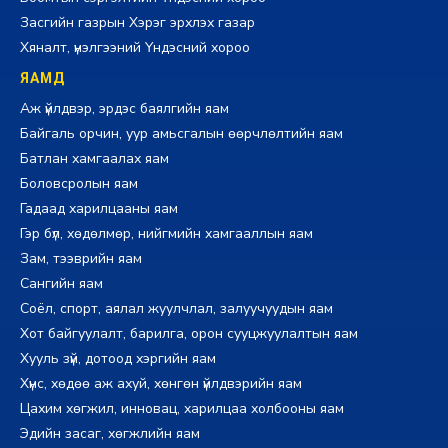
Засгийн газрын Хэрэг эрхлэх газар
Хяналт, үнэлгээний Үндэсний хороо
ЯАМД
Аж үйлдвэр, эрдэс баялгийн яам
Байгаль орчин, уур амьсгалын өөрчлөлтийн яам
Батлан хамгаалах яам
Боловсролын яам
Гадаад харилцааны яам
Гэр бүл, хөдөлмөр, нийгмийн хамгааллын яам
Зам, тээврийн яам
Сангийн яам
Соёл, спорт, аялал жуулчлал, залуучуудын яам
Хот байгуулалт, барилга, орон сууцжуулалтын яам
Хууль зүй, дотоод хэргийн яам
Хүнс, хөдөө аж ахуй, хөнгөн үйлдвэрийн яам
Цахим хөгжил, инновац, харилцаа холбооны яам
Эдийн засаг, хөгжлийн яам