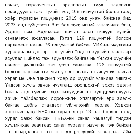
нэмье, парламентын ардчиллын төлөөлөх чадавхыг
нэмэгдүүлье гэж. Тухайн үед 108 гишүүнтэй болъё гээд
хоёр, гуравхан гишүүнээр 2019 онд унаж байснаа бид
2023 онд гүйцээсэн. Энэ бол зөвхөн миний санаачилга биш,
Ардын нам, Ардчилсан намын олон гишүүн үүнийг
санаачилж ажилласан. Гэтэл 126 гишүүнтэй болсон
парламент маань 76 гишүүнтэй байсан УИХ-ын чуулганы
хуралдааны дэгээр, тэр үеийн Үндсэн хуулийн заалтаар
асуудал шийдэх гэж зөрүүдэлж байгаа нь Үндсэн хуулийн
нэмэлт өөрчлөлтийн энэ үзэл санаагаа, 126 гишүүнтэй
болсон парламентизмын үзэл санаагаа гуйвуулж байгаа
хэрэг мөн. Энэ танхимд хоёр өдөр хуулийг уландаа гишгэж
Үндсэн хууль зөрчсөн чуулганд оролцохгүй эрхээ эдэлж
байгаа ард түмний төлөөлөгч гишүүдийг нэг хүн өдөржин хууль
зөрчин тайлбарлаж, доромжилж, хязгааргүй эрх эдэлж
байгаа дабль стандарт үйлчлэхийг харлаа. Хэдхэн
хоногийн өмнө ТББХ-ны хурал дээр 18 цаг боллоо гээд
хурал хааж байсан, ТББХ-ны санал хамаагүй Үндсэн
хуулийнхаа заалтаар санал хураалт явуулна гэж байсан
энэ шаардлага гэнэт нэг өдөр өөрчлөгдөхийг ч харлаа. Ийм