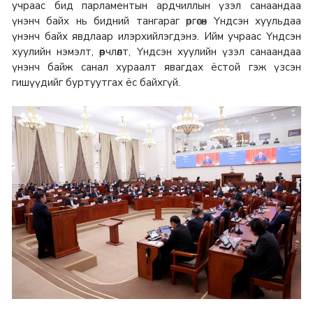
учраас бид парламентын ардчиллын үзэл санаандаа
үнэнч байх нь бидний тангараг өргөсөн Үндсэн хуульдаа
үнэнч байх явдлаар илэрхийлэгдэнэ. Ийм учраас Үндсэн
хуулийн нэмэлт, өөрчлөлт, Үндсэн хуулийн үзэл санаандаа
үнэнч байж санал хураалт явагдах ёстой гэж үзсэн
гишүүдийг буртуутгах ёс байхгүй.