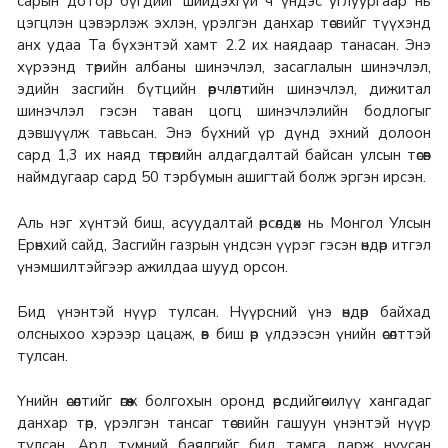
сарын дотор бүгдийг шийдэхгүй ч үндэс углуургаар нь
цэгцлэн цэвэрлэж эхлэн, үрэлгэн данхар төсвийг түүхэнд
анх удаа Та бүхэнтэй хамт 2.2 их наядаар танасан. Энэ
хүрээнд төрийн албаны шинэчлэл, засаглалын шинэчлэл,
эдийн засгийн бүтцийн өөрчлөлтийн шинэчлэл, дижитал
шинэчлэл гэсэн таван цогц шинэчлэлийн бодлогыг
дэвшүүлж тавьсан. Энэ бүхний үр дүнд эхний долоон
сард 1,3 их наяд төгрөгийн алдагдалтай байсан улсын төсөв
наймдугаар сард 50 тэрбумын ашигтай болж эргэн ирсэн.
Аль нэг хүнтэй биш, асуудалтай өрсөлдөх нь Монгол Улсын
Ерөнхий сайд, Засгийн газрын үндсэн үүрэг гэсэн өндөр итгэл
үнэмшилтэйгээр ажилдаа шууд орсон.
Бид үнэнтэй нүүр тулсан. Нүүрсний үнэ өндөр байхад
олсныхоо хэрээр цацаж, өв биш өр үлдээсэн үнийн өсөлттэй
тулсан.
Үнийн өсөлтийг өгөөж болгохын оронд өөрсдийгөө илүү хангадаг
данхар төр, үрэлгэн тансаг төсвийн гашуун үнэнтэй нүүр
тулсан. Ард түмний баялгийг бид тамга дарж нуусан