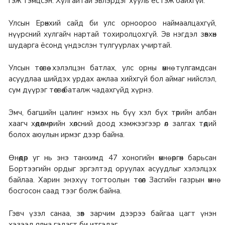
гэж тэмцсэн. Хулгайтай эвлэрдэг хууль ёс гэж байхгүй.
Улсын Ерөнхий сайд би улс орноороо наймаалцахгүй,
нүүрсний хулгайч нартай тохиролцохгүй. Эв нэгдэл зөвхөн
шударга ёсонд үндэслэн тулгуурлах учиртай.
Улсын төсвөө хэлэлцэн батлах, улс орны өмнө тулгамдсан
асуудлаа шийдэх урдах ажлаа хийхгүй бол аймаг нийслэл,
сум дүүрэг төсвөө баталж чадахгүйд хүрнэ.
Эмч, багшийн цалинг нэмэх нь бүү хэл бүх төрийн албан
хаагч хөдөлмөрийн хөлсний доод хэмжээгээр өл залгах төдий
болох аюулын ирмэг дээр байна.
Өнөөдөр уг нь энэ танхимд 47 хоногийн өмнө өргөн барьсан
Бортээгийн ордыг эргэлтэд оруулах асуудлыг хэлэлцэх
байлаа. Харин энэхүү тогтоолын төсөл Засгийн газрын өмнө
босгосон саад тээг болж байна.
Гэвч үзэл санаа, зөв зарчим дээрээ байгаа цагт үнэн
хэзээд ялна гэдэгт би итгэдэг.