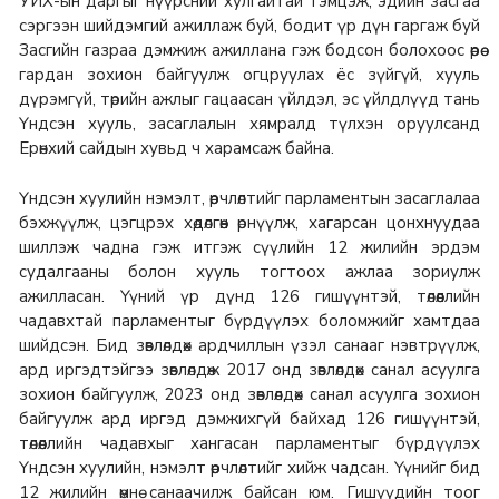
УИХ-ын даргыг нүүрсний хулгайтай тэмцэж, эдийн засгаа
сэргээн шийдэмгий ажиллаж буй, бодит үр дүн гаргаж буй
Засгийн газраа дэмжиж ажиллана гэж бодсон болохоос өөрөө
гардан зохион байгуулж огцруулах ёс зүйгүй, хууль
дүрэмгүй, төрийн ажлыг гацаасан үйлдэл, эс үйлдлүүд тань
Үндсэн хууль, засаглалын хямралд түлхэн оруулсанд
Ерөнхий сайдын хувьд ч харамсаж байна.
Үндсэн хуулийн нэмэлт, өөрчлөлтийг парламентын засаглалаа
бэхжүүлж, цэгцрэх хөдөлгөөн өрнүүлж, хагарсан цонхнуудаа
шиллэж чадна гэж итгэж сүүлийн 12 жилийн эрдэм
судалгааны болон хууль тогтоох ажлаа зориулж
ажилласан. Үүний үр дүнд 126 гишүүнтэй, төлөөллийн
чадавхтай парламентыг бүрдүүлэх боломжийг хамтдаа
шийдсэн. Бид зөвлөлдөх ардчиллын үзэл санааг нэвтрүүлж,
ард иргэдтэйгээ зөвлөлдөж 2017 онд зөвлөлдөх санал асуулга
зохион байгуулж, 2023 онд зөвлөлдөх санал асуулга зохион
байгуулж ард иргэд дэмжихгүй байхад 126 гишүүнтэй,
төлөөллийн чадавхыг хангасан парламентыг бүрдүүлэх
Үндсэн хуулийн, нэмэлт өөрчлөлтийг хийж чадсан. Үүнийг бид
12 жилийн өмнө санаачилж байсан юм. Гишүүдийн тоог