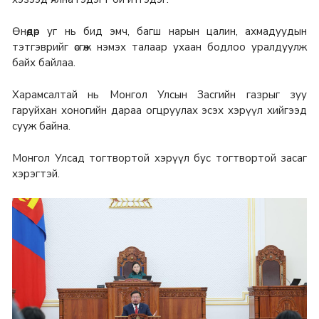
Өнөөдөр уг нь бид эмч, багш нарын цалин, ахмадуудын
тэтгэврийг өсгөж нэмэх талаар ухаан бодлоо уралдуулж
байх байлаа.
Харамсалтай нь Монгол Улсын Засгийн газрыг зуу
гаруйхан хоногийн дараа огцруулах эсэх хэрүүл хийгээд
сууж байна.
Монгол Улсад тогтвортой хэрүүл бус тогтвортой засаг
хэрэгтэй.