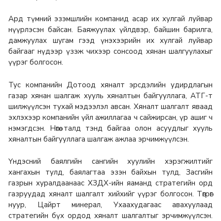
Ард түмний эзэмшлийн компанид асар их хулгай луйвар
нүүрлэсэн байсан. Баяжуулах үйлдвэр, байшин барилга,
дамжуулах шугам гээд үнэхээрийн их хулгай луйвар
байгааг нүдээр үзэж чихээр сонсоод хянан шалгуулахыг
үүрэг болгосон.
Тус компанийн Дотоод хяналт эрсдэлийн удирдлагын
газар хянан шалгаж хууль хяналтын байгууллага, АТГ-т
шилжүүлсэн тухай мэдээлэл авсан. Хяналт шалгалт яваад
эхлэхээр компанийн үйл ажиллагаа ч сайжирсан, үр ашиг ч
нэмэгдсэн. Нөгөө талд тэнд байгаа олон асуудлыг хууль
хяналтын байгууллага шалгаж ажлаа эрчимжүүлсэн.
Үндэсний баялгийн сангийн хуулийн хэрэгжилтийг
хангахын тулд, баялагтаа эзэн байхын тулд, Засгийн
газрын хуралдаанаас ХЗДХ-ийн яаманд стратегийн орд
газруудад хяналт шалгалт хийхийг үүрэг болгосон. Төгрөг
нуур, Цайрт минерал, Ухаахудагаас авахуулаад
стратегийн бүх ордод хяналт шалгалтыг эрчимжүүлсэн.