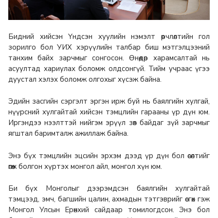
Бидний хийсэн Үндсэн хуулийн нэмэлт өөрчлөлтийн гол
зорилго бол УИХ хэрүүлийн талбар биш мэтгэлцээний
танхим байх зарчмыг сонгосон. Өнөөдөр харамсалтай нь
асуултад хариулах боломж олдсонгүй. Тийм учраас үгээ
дуустал хэлэх боломж олгохыг хүсэж байна.
Эдийн засгийн сэргэлт эргэн ирж буй нь баялгийн хулгай,
нүүрсний хулгайтай хийсэн тэмцлийн гарааны үр дүн юм.
Иргэндээ нээлттэй нийгэм эрүүл зөв байдаг зүй зарчмыг
ягштал баримталж ажиллаж байна.
Энэ бүх тэмцлийн эцсийн эрхэм дээд үр дүн бол өсөлтийг
өгөөж болгон хүртэх монгол айл, монгол хүн юм.
Би бүх Монголыг дээрэмдсэн баялгийн хулгайтай
тэмцээд, эмч, багшийн цалин, ахмадын тэтгэврийг өсгөх гэж
Монгол Улсын Ерөнхий сайдаар томилогдсон. Энэ бол