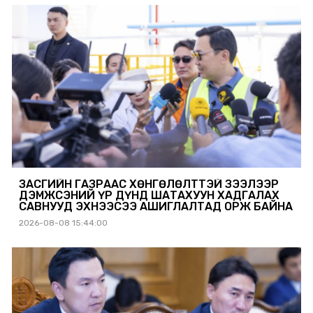
ЗАСГИЙН ГАЗРААС ХӨНГӨЛӨЛТТЭЙ ЗЭЭЛЭЭР
ДЭМЖСЭНИЙ ҮР ДҮНД ШАТАХУУН ХАДГАЛАХ
САВНУУД ЭХНЭЭСЭЭ АШИГЛАЛТАД ОРЖ БАЙНА
2026-08-08 15:44:00