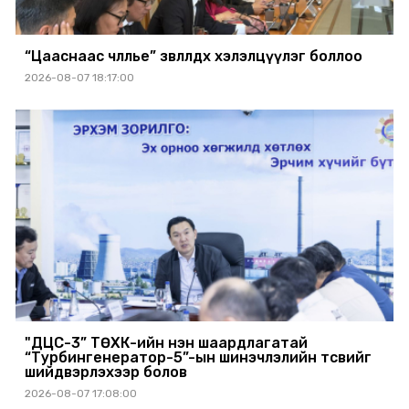
“Цааснаас чөлөөлье” зөвлөлдөх хэлэлцүүлэг боллоо
2026-08-07 18:17:00
"ДЦС-3” ТӨХК-ийн нэн шаардлагатай
“Турбингенератор-5”-ын шинэчлэлийн төсвийг
шийдвэрлэхээр болов
2026-08-07 17:08:00