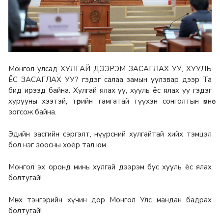
Монгол улсад ХУЛГАЙ ДЭЭРЭМ ЗАСАГЛАХ УУ, ХУУЛЬ
ЁС ЗАСАГЛАХ УУ? гэдэг салаа замын уулзвар дээр Та
бид ирээд байна. Хулгай ялах уу, хууль ёс ялах уу гэдэг
хурууны хээтэй, төрийн тамгатай түүхэн сонголтын өмнө
зогсож байна.
Эдийн засгийн сэргэлт, нүүрсний хулгайтай хийх тэмцэл
бол нэг зоосны хоёр тал юм.
Монгол эх оронд минь хулгай дээрэм бус хууль ёс ялах
болтугай!
Мөнх тэнгэрийн хүчин дор Монгол Улс мандан бадрах
болтугай!