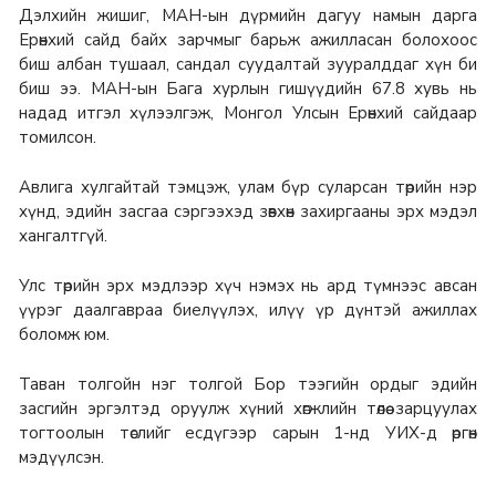
Дэлхийн жишиг, МАН-ын дүрмийн дагуу намын дарга
Ерөнхий сайд байх зарчмыг барьж ажилласан болохоос
биш албан тушаал, сандал суудалтай зууралддаг хүн би
биш ээ. МАН-ын Бага хурлын гишүүдийн 67.8 хувь нь
надад итгэл хүлээлгэж, Монгол Улсын Ерөнхий сайдаар
томилсон.
Авлига хулгайтай тэмцэж, улам бүр суларсан төрийн нэр
хүнд, эдийн засгаа сэргээхэд зөвхөн захиргааны эрх мэдэл
хангалтгүй.
Улс төрийн эрх мэдлээр хүч нэмэх нь ард түмнээс авсан
үүрэг даалгавраа биелүүлэх, илүү үр дүнтэй ажиллах
боломж юм.
Таван толгойн нэг толгой Бор тээгийн ордыг эдийн
засгийн эргэлтэд оруулж хүний хөгжлийн төлөө зарцуулах
тогтоолын төслийг есдүгээр сарын 1-нд УИХ-д өргөн
мэдүүлсэн.