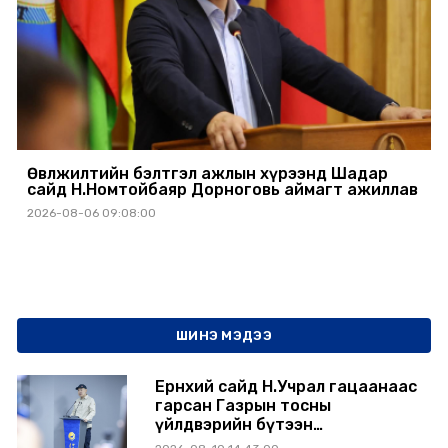
Өвөлжилтийн бэлтгэл ажлын хүрээнд Шадар
сайд Н.Номтойбаяр Дорноговь аймагт ажиллав
2026-08-06 09:08:00
ШИНЭ МЭДЭЭ
Ерөнхий сайд Н.Учрал гацаанаас
гарсан Газрын тосны
үйлдвэрийн бүтээн
байгуулалтыг тасралтгүй