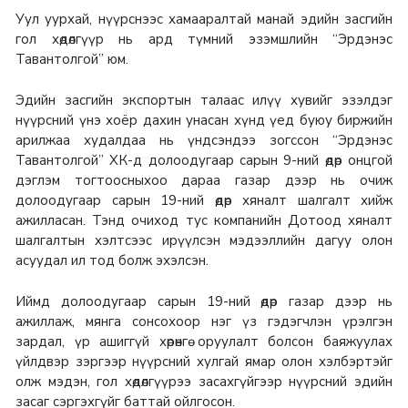
Уул уурхай, нүүрснээс хамааралтай манай эдийн засгийн
гол хөдөлгүүр нь ард түмний эзэмшлийн “Эрдэнэс
Тавантолгой” юм.
Эдийн засгийн экспортын талаас илүү хувийг эзэлдэг
нүүрсний үнэ хоёр дахин унасан хүнд үед буюу биржийн
арилжаа худалдаа нь үндсэндээ зогссон “Эрдэнэс
Тавантолгой” ХК-д долоодугаар сарын 9-ний өдөр онцгой
дэглэм тогтоосныхоо дараа газар дээр нь очиж
долоодугаар сарын 19-ний өдөр хяналт шалгалт хийж
ажилласан. Тэнд очиход тус компанийн Дотоод хяналт
шалгалтын хэлтсээс ирүүлсэн мэдээллийн дагуу олон
асуудал ил тод болж эхэлсэн.
Иймд долоодугаар сарын 19-ний өдөр газар дээр нь
ажиллаж, мянга сонсохоор нэг үз гэдэгчлэн үрэлгэн
зардал, үр ашиггүй хөрөнгө оруулалт болсон баяжуулах
үйлдвэр зэргээр нүүрсний хулгай ямар олон хэлбэртэйг
олж мэдэн, гол хөдөлгүүрээ засахгүйгээр нүүрсний эдийн
засаг сэргэхгүйг баттай ойлгосон.