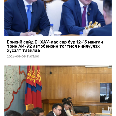
Ерөнхий сайд БНХАУ-аас сар бүр 12-15 мянган
тонн АИ-92 автобензин тогтмол нийлүүлэх
хүсэлт тавилаа
2026-08-08 11:03:00