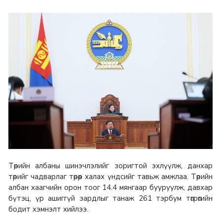
Төрийн албаны шинэчлэлийг зоригтой эхлүүлж, данхар
төрийг чадварлаг төрөөр халах үндсийг тавьж амжлаа. Төрийн
албан хаагчийн орон тоог 14.4 мянгаар бууруулж, давхар
бүтэц, үр ашиггүй зардлыг танаж 261 тэрбум төгрөгийн
бодит хэмнэлт хийлээ.