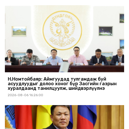
Н.Номтойбаяр: Аймгуудад тулгамдаж буй
асуудлуудыг долоо хоног бүр Засгийн газрын
хуралдаанд танилцуулж, шийдвэрлүүлнэ
2026-08-06 16:26:00