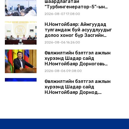
шаардлагатай
“Турбингенератор-5”-ын
шинэчлэлийн төсвийг
2026-08-07 17:08:00
шийдвэрлэхээр болов
Н.Номтойбаяр: Аймгуудад
тулгамдаж буй асуудлуудыг
долоо хоног бүр Засгийн
газрын хуралдаанд
2026-08-06 16:26:00
танилцуулж, шийдвэрлүүлнэ
Өвөлжилтийн бэлтгэл ажлын
хүрээнд Шадар сайд
Н.Номтойбаяр Дорноговь
аймагт ажиллав
2026-08-06 09:08:00
Өвөлжилтийн бэлтгэл ажлын
хүрээнд Шадар сайд
Н.Номтойбаяр Дорнод,
Сүхбаатар аймагт ажиллав
2026-08-05 17:30:00