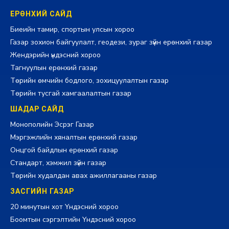
ЕРӨНХИЙ САЙД
Биеийн тамир, спортын улсын хороо
Газар зохион байгуулалт, геодези, зураг зүйн ерөнхий газар
Жендэрийн үндэсний хороо
Тагнуулын ерөнхий газар
Төрийн өмчийн бодлого, зохицуулалтын газар
Төрийн тусгай хамгаалалтын газар
ШАДАР САЙД
Монополийн Эсрэг Газар
Мэргэжлийн хяналтын ерөнхий газар
Онцгой байдлын ерөнхий газар
Стандарт, хэмжил зүйн газар
Төрийн худалдан авах ажиллагааны газар
ЗАСГИЙН ГАЗАР
20 минутын хот Үндэсний хороо
Боомтын сэргэлтийн Үндэсний хороо