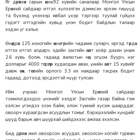
Яг дөрөвхөн сарын өмнө 92 хувийн саналаар Монгол Улсын
Ерөнхий сайдаар итгэл хүлээлгэн дэмжсэн эрхэм гишүүд
та бүхэнд үнэнээр явбал үхэр тэргээр туулай гүйцнэ
гэдэгт итгэдгийн хувьд үнэн бодит байдлын талаар
хэдэн үг хэлье.
Өнөөдрөөс 125 хоногийн өмнө төрийн чадамж суларч, иргэд төрдөө
итгэх итгэл алдарч, эдийн засгийн өсөлт хоёр дахин унаж
2.6 хувь болж, гадаад валютын нөөц огцом буурч, нэг
долларыг 4000 төгрөгөөр худалдаж авах, үнийн өсөлт 15 хувийг
давж өсөх, төсвийн орлого 3.3 их наядаар тасрах бодит
гадаад, дотоод эрсдэлтэй нүүр тулсан.
Ийм учраас Монгол Улсын Ерөнхий сайдаар
томилогдохдоо үнэнийг хэлдэг Засгийн газар байна гэж
хэлсэн үгэндээ эзэн байж, олон түмний хүсэж шаарддаг,
овоорч хураагдсан асуудлын томыг, бэрхшээлийн хүндийг
шууд барьж авч шуурхай шийдэхээс ажлаа эхэлсэн.
Бид дөрвөн жил овоорсон асуудал, овоолсон хогийг гурван