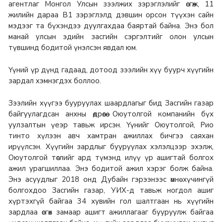
агентлаг Монгол Улсын зээлжих зэрэглэлийг өсгөж, 11
жилийн дараа B1 зэрэглэлд дэвшин орсон түүхэн сайн
мэдээг та бүхэндээ дуулгахдаа баяртай байна. Энэ бол
манай улсын эдийн засгийн сэргэлтийг олон улсын
түвшинд бодитой үнэлсэн явдал юм.
Үүний үр дүнд гадаад, дотоод зээлийн хүү буурч хүүгийн
зардал хэмнэгдэх боллоо.
Зээлийн хүүгээ бууруулах шаардлагыг бид Засгийн газар
байгуулагдсан анхны өдрөөсөө Оюутолгой компанийн бүх
уулзалтын үеэр тавьж ирсэн. Үүнийг Оюутолгой, Рио
тинто хүлээн авч хамтран ажиллах бичгээ саяхан
ирүүлсэн. Хүүгийн зардлыг бууруулах хэлэлцээр эхэлж,
Оюутолгой төслийг ард түмэнд илүү үр ашигтай болгох
ажил урагшиллаа. Энэ бодитой ажил хэрэг болж байна.
Энэ асуудлыг 2018 онд Дубайн гэрээнээс өмнө хүчингүй
болгохдоо Засгийн газар, УИХ-д тавьж ногдол ашиг
хүртэхгүй байгаа 34 хувийн гол шалтгаан нь хүүгийн
зардлаа өсгөх замаар ашигт ажиллагааг бууруулж байгаа