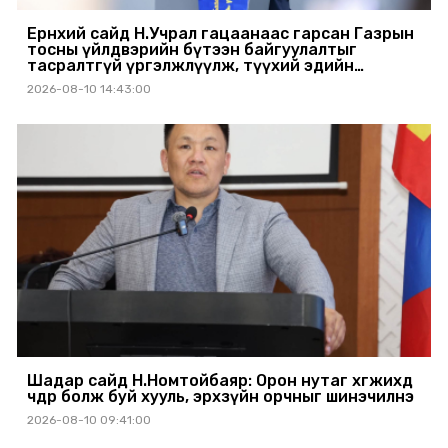
Ерөнхий сайд Н.Учрал гацаанаас гарсан Газрын
тосны үйлдвэрийн бүтээн байгуулалтыг
тасралтгүй үргэлжлүүлж, түүхий эдийн
хангамжийг баталгаажуулах үүрэг өгөв
2026-08-10 14:43:00
Шадар сайд Н.Номтойбаяр: Орон нутаг хөгжихөд
чөдөр болж буй хууль, эрхзүйн орчныг шинэчилнэ
2026-08-10 09:41:00