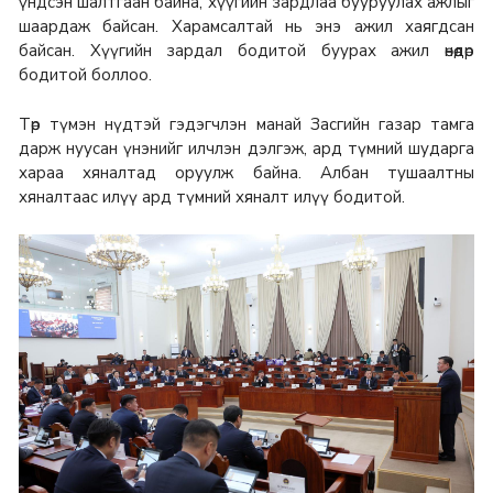
үндсэн шалтгаан байна, хүүгийн зардлаа бууруулах ажлыг
шаардаж байсан. Харамсалтай нь энэ ажил хаягдсан
байсан. Хүүгийн зардал бодитой буурах ажил өнөөдөр
бодитой боллоо.
Төр түмэн нүдтэй гэдэгчлэн манай Засгийн газар тамга
дарж нуусан үнэнийг илчлэн дэлгэж, ард түмний шударга
хараа хяналтад оруулж байна. Албан тушаалтны
хяналтаас илүү ард түмний хяналт илүү бодитой.