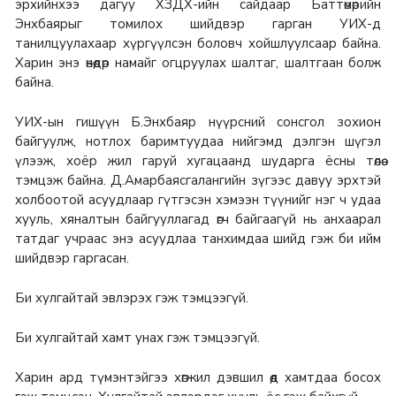
эрхийнхээ дагуу ХЗДХ-ийн сайдаар Баттөмөрийн
Энхбаярыг томилох шийдвэр гарган УИХ-д
танилцуулахаар хүргүүлсэн боловч хойшлуулсаар байна.
Харин энэ өнөөдөр намайг огцруулах шалтаг, шалтгаан болж
байна.
УИХ-ын гишүүн Б.Энхбаяр нүүрсний сонсгол зохион
байгуулж, нотлох баримтуудаа нийгэмд дэлгэн шүгэл
үлээж, хоёр жил гаруй хугацаанд шударга ёсны төлөө
тэмцэж байна. Д.Амарбаясгалангийн зүгээс давуу эрхтэй
холбоотой асуудлаар гүтгэсэн хэмээн түүнийг нэг ч удаа
хууль, хяналтын байгууллагад өгч байгаагүй нь анхаарал
татдаг учраас энэ асуудлаа танхимдаа шийд гэж би ийм
шийдвэр гаргасан.
Би хулгайтай эвлэрэх гэж тэмцээгүй.
Би хулгайтай хамт унах гэж тэмцээгүй.
Харин ард түмэнтэйгээ хөгжил дэвшил өөд хамтдаа босох