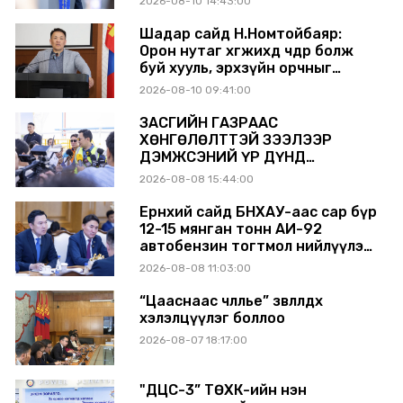
2026-08-10 14:43:00
үргэлжлүүлж, түүхий эдийн
хангамжийг баталгаажуулах
Шадар сайд Н.Номтойбаяр:
үүрэг өгөв
Орон нутаг хөгжихөд чөдөр болж
буй хууль, эрхзүйн орчныг
шинэчилнэ
2026-08-10 09:41:00
ЗАСГИЙН ГАЗРААС
ХӨНГӨЛӨЛТТЭЙ ЗЭЭЛЭЭР
ДЭМЖСЭНИЙ ҮР ДҮНД
ШАТАХУУН ХАДГАЛАХ САВНУУД
2026-08-08 15:44:00
ЭХНЭЭСЭЭ АШИГЛАЛТАД ОРЖ
БАЙНА
Ерөнхий сайд БНХАУ-аас сар бүр
12-15 мянган тонн АИ-92
автобензин тогтмол нийлүүлэх
хүсэлт тавилаа
2026-08-08 11:03:00
“Цааснаас чөлөөлье” зөвлөлдөх
хэлэлцүүлэг боллоо
2026-08-07 18:17:00
"ДЦС-3” ТӨХК-ийн нэн