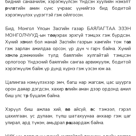
бидний санаачилж, хэрэгжүүлсэн Үндсэн хуулийн нэмэлт
өөрчлөлтийн амин сүнс учраас үүнийгээ бид бодитой
хэрэгжүүлэх үүрэгтэй гэж ойлгосон.
Бид, Монгол Улсын Засгийн газар БАЯЛАГТАА ЭЗЭН
МОНГОЛЧУУД-ын төлөө ухрах эрхгүй тэмцэх гэж бүрдсэн.
Хүний хөгжил бол манай Засгийн газрын хамгийн том төсөл
гэж зарлан ажилдаа орсон, үр дүн ч гарч байна. Хүний
хөгжлөө дэмжихийн тулд баялгийн хулгайтай тэмцсэн
орлогоор Үндэсний баялгийн сангаа арвижуулж, бодитой
хэрэгжүүлж байж үр дүнд хүрнэ гэж үзсэн юм аа.
Цалингаа нэмүүлэхээр эмч, багш нар жагсаж, цас шуурга
орон даяар дэгдсэн, хахир өвлийн аман дээр ордонд ажил
биш улс төр буцалж байна.
Хэрүүл биш ажлаа хий, өвөл айсуй, өвс тэжээл, гэрэл
цахилгаан, ус дулаан, түлш шатахуунаа анхаар гэж цаг
улирал, ард түмэн, амьдрал өөрөө шаардаж байна.