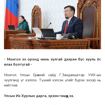
- Монгол эх оронд минь хулгай дээрэм бус хууль ёс
ялах болтугай -
Монгол Улсын Ерөнхий сайд Г.Занданшатар УИХ-ын
чуулганд үг хэллээ. Түүний хэлсэн үгийг бүрэн эхээр нь
нийтлэв.
Улсын Их Хурлын дарга, эрхэм гишүүд ээ,