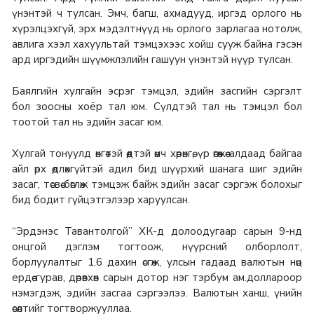
үнэнтэй ч тулсан. Эмч, багш, ахмадууд, иргэд орлого нь
хүрэлцэхгүй, эрх мэдэлтнүүд нь орлого зарлагаа нотолж,
авлига хээл хахуультай тэмцэхээс хойш сууж байна гэсэн
ард иргэдийн шүүмжлэлийн гашуун үнэнтэй нүүр тулсан.
Баялгийн хулгайн эсрэг тэмцэл, эдийн засгийн сэргэлт
бол зоосны хоёр тал юм. Сүлдтэй тал нь тэмцэл бол
тоотой тал нь эдийн засаг юм.
Хулгай тонуулд өнгөтэй өөдтэй өмч хөрөнгө, үр өгөөжөө алдаад байгаа
айл өрх өөдлөхгүйтэй адил бид шүүрхий шанага шиг эдийн
засаг, төсвөө бөглөж тэмцэж байж эдийн засаг сэргэж болохыг
бид бодит гүйцэтгэлээр харуулсан.
“Эрдэнэс Тавантолгой” ХК-д долоодугаар сарын 9-нд
онцгой дэглэм тогтоож, нүүрсний олборлолт,
борлуулалтыг 1.6 дахин өсгөж, улсын гадаад валютын нөөц
ердөө гурав, дөрөвхөн сарын дотор нэг тэрбум ам.доллароор
нэмэгдэж, эдийн засгаа сэргээлээ. Валютын ханш, үнийн
өсөлтийг тогтворжууллаа.