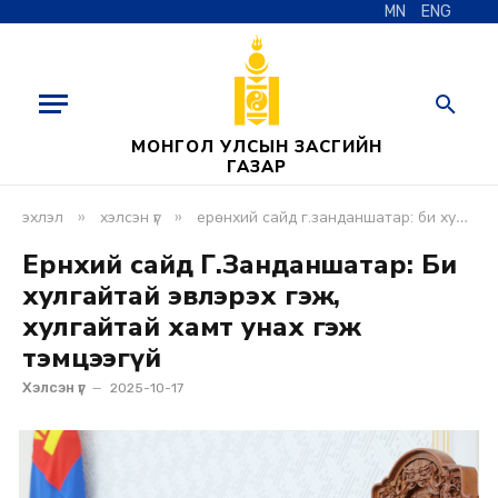
MN
ENG
МОНГОЛ УЛСЫН ЗАСГИЙН
ГАЗАР
»
»
эхлэл
хэлсэн үг
ерөнхий сайд г.занданшатар: би хулгайтай эвлэрэх гэж, хулгайтай хамт унах гэж тэмцээгүй
Ерөнхий сайд Г.Занданшатар: Би
хулгайтай эвлэрэх гэж,
хулгайтай хамт унах гэж
тэмцээгүй
Хэлсэн үг
2025-10-17