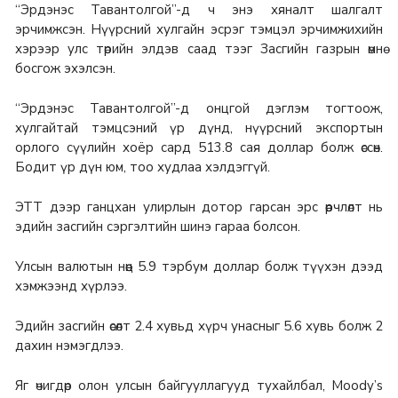
“Эрдэнэс Тавантолгой”-д ч энэ хяналт шалгалт
эрчимжсэн. Нүүрсний хулгайн эсрэг тэмцэл эрчимжихийн
хэрээр улс төрийн элдэв саад тээг Засгийн газрын өмнө
босгож эхэлсэн.
“Эрдэнэс Тавантолгой”-д онцгой дэглэм тогтоож,
хулгайтай тэмцсэний үр дүнд, нүүрсний экспортын
орлого сүүлийн хоёр сард 513.8 сая доллар болж өссөн.
Бодит үр дүн юм, тоо худлаа хэлдэггүй.
ЭТТ дээр ганцхан улирлын дотор гарсан эрс өөрчлөлт нь
эдийн засгийн сэргэлтийн шинэ гараа болсон.
Улсын валютын нөөц 5.9 тэрбум доллар болж түүхэн дээд
хэмжээнд хүрлээ.
Эдийн засгийн өсөлт 2.4 хувьд хүрч унасныг 5.6 хувь болж 2
дахин нэмэгдлээ.
Яг өчигдөр олон улсын байгууллагууд тухайлбал, Мoody’s