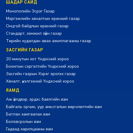
ШАДАР САЙД
Монополийн Эсрэг Газар
Мэргэжлийн хяналтын ерөнхий газар
Онцгой байдлын ерөнхий газар
Стандарт, хэмжил зүйн газар
Төрийн худалдан авах ажиллагааны газар
ЗАСГИЙН ГАЗАР
20 минутын хот Үндэсний хороо
Боомтын сэргэлтийн Үндэсний хороо
Засгийн газрын Хэрэг эрхлэх газар
Хяналт, үнэлгээний Үндэсний хороо
ЯАМД
Аж үйлдвэр, эрдэс баялгийн яам
Байгаль орчин, уур амьсгалын өөрчлөлтийн яам
Батлан хамгаалах яам
Боловсролын яам
Гадаад харилцааны яам