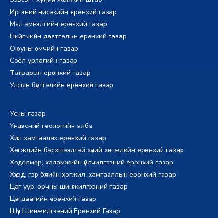
Иргэний нисэхийн ерөнхий газар
Мал эмнэлгийн ерөнхий газар
Нийгмийн даатгалын ерөнхий газар
Оюуны өмчийн газар
Соёл урлагийн газар
Татварын ерөнхий газар
Улсын бүртгэлийн ерөнхий газар
Усны газар
Үндэсний геологийн алба
Хил хамгаалах ерөнхий газар
Хөгжлийн бэрхшээлтэй хүний хөгжлийн ерөнхий газар
Хөдөлмөр, халамжийн үйлчилгээний ерөнхий газар
Хүүхэд, гэр бүлийн хөгжил, хамгааллын ерөнхий газар
Цаг уур, орчны шинжилгээний газар
Цагдаагийн ерөнхий газар
Шүүх Шинжилгээний Ерөнхий Газар