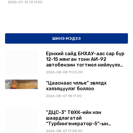
2026-07-31 13:11:00
ШИНЭ МЭДЭЭ
Ерөнхий сайд БНХАУ-аас сар бүр
12-15 мянган тонн АИ-92
автобензин тогтмол нийлүүлэх
хүсэлт тавилаа
2026-08-08 11:03:00
“Цааснаас чөлөөлье” зөвлөлдөх
хэлэлцүүлэг боллоо
2026-08-07 18:17:00
"ДЦС-3” ТӨХК-ийн нэн
шаардлагатай
“Турбингенератор-5”-ын
шинэчлэлийн төсвийг
2026-08-07 17:08:00