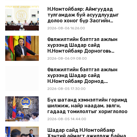
шийдвэрлэхээр болов
Н.Номтойбаяр: Аймгуудад
тулгамдаж буй асуудлуудыг
долоо хоног бүр Засгийн
газрын хуралдаанд
2026-08-06 16:26:00
танилцуулж, шийдвэрлүүлнэ
Өвөлжилтийн бэлтгэл ажлын
хүрээнд Шадар сайд
Н.Номтойбаяр Дорноговь
аймагт ажиллав
2026-08-06 09:08:00
Өвөлжилтийн бэлтгэл ажлын
хүрээнд Шадар сайд
Н.Номтойбаяр Дорнод,
Сүхбаатар аймагт ажиллав
2026-08-05 17:30:00
Бүх шатанд хэмнэлтийн горимд
шилжиж, найр наадам, зөвлөгөөн,
гадаад томилолтыг хориглолоо
2026-08-05 14:44:00
Шадар сайд Н.Номтойбаяр
Хэнтий аймагт ажиллаж байна