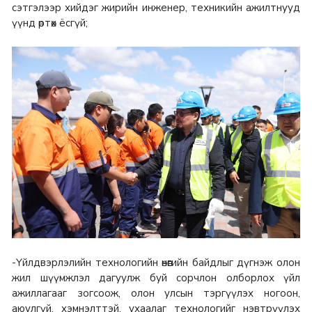
сэтгэлээр хийдэг жирийн инженер, техникийн ажилтнууд
үүнд өртөх ёсгүй;
-Үйлдвэрлэлийн технологийн өнөөгийн байдлыг дүгнэж олон
жил шүүмжлэл дагуулж буй сорчлон олборлох үйл
ажиллагааг зогсоож, олон улсын тэргүүлэх ногоон,
аюулгүй, хэмнэлттэй, ухаалаг технологийг нэвтрүүлэх