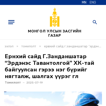
MN
ENG
МОНГОЛ УЛСЫН ЗАСГИЙН
ГАЗАР
»
»
эхлэл
томилолт
ерөнхий сайд г.занданшатар “эрдэнэс тавантолгой” хк-тай байгуулсан гэрээ нэг бүрийг нягталж, шалгах үүрэг өглөө
Ерөнхий сайд Г.Занданшатар
“Эрдэнэс Тавантолгой” ХК-тай
байгуулсан гэрээ нэг бүрийг
нягталж, шалгах үүрэг өглөө
Томилолт
2025-07-19