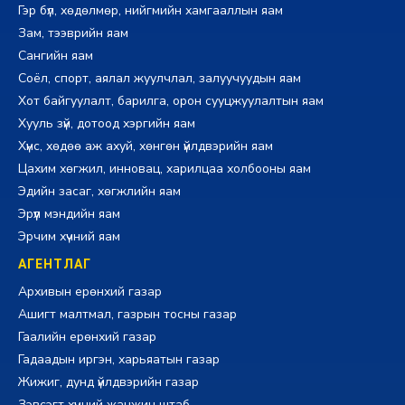
Гэр бүл, хөдөлмөр, нийгмийн хамгааллын яам
Зам, тээврийн яам
Сангийн яам
Соёл, спорт, аялал жуулчлал, залуучуудын яам
Хот байгуулалт, барилга, орон сууцжуулалтын яам
Хууль зүй, дотоод хэргийн яам
Хүнс, хөдөө аж ахуй, хөнгөн үйлдвэрийн яам
Цахим хөгжил, инновац, харилцаа холбооны яам
Эдийн засаг, хөгжлийн яам
Эрүүл мэндийн яам
Эрчим хүчний яам
АГЕНТЛАГ
Архивын ерөнхий газар
Ашигт малтмал, газрын тосны газар
Гаалийн ерөнхий газар
Гадаадын иргэн, харьяатын газар
Жижиг, дунд үйлдвэрийн газар
Зэвсэгт хүчний жанжин штаб