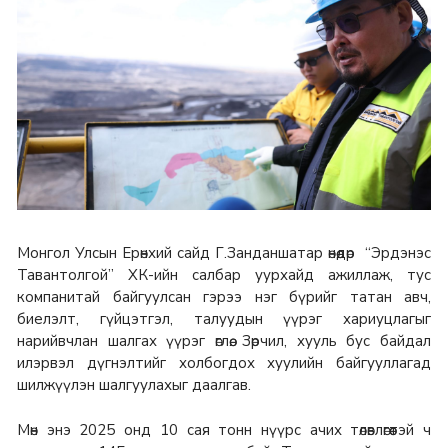
Монгол Улсын Ерөнхий сайд Г.Занданшатар өнөөдөр “Эрдэнэс
Тавантолгой” ХК-ийн салбар уурхайд ажиллаж, тус
компанитай байгуулсан гэрээ нэг бүрийг татан авч,
биелэлт, гүйцэтгэл, талуудын үүрэг хариуцлагыг
нарийвчлан шалгах үүрэг өглөө. Зөрчил, хууль бус байдал
илэрвэл дүгнэлтийг холбогдох хуулийн байгууллагад
шилжүүлэн шалгуулахыг даалгав.
Мөн энэ 2025 онд 10 сая тонн нүүрс ачих төлөвлөгөөтэй ч