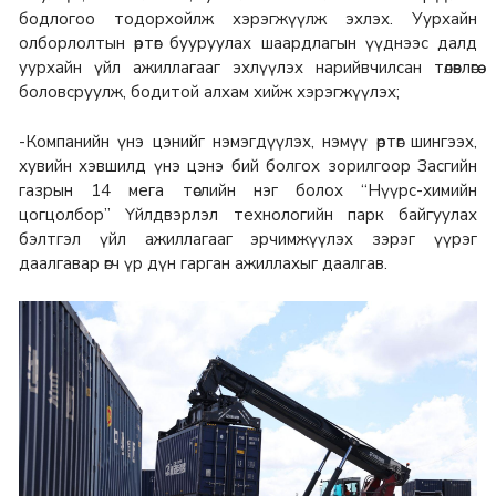
бодлогоо тодорхойлж хэрэгжүүлж эхлэх. Уурхайн
олборлолтын өртөг бууруулах шаардлагын үүднээс далд
уурхайн үйл ажиллагааг эхлүүлэх нарийвчилсан төлөвлөгөө
боловсруулж, бодитой алхам хийж хэрэгжүүлэх;
-Компанийн үнэ цэнийг нэмэгдүүлэх, нэмүү өртөг шингээх,
хувийн хэвшилд үнэ цэнэ бий болгох зорилгоор Засгийн
газрын 14 мега төслийн нэг болох “Нүүрс-химийн
цогцолбор” Үйлдвэрлэл технологийн парк байгуулах
бэлтгэл үйл ажиллагааг эрчимжүүлэх зэрэг үүрэг
даалгавар өгч үр дүн гарган ажиллахыг даалгав.