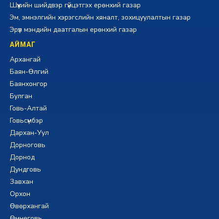
Шүүхийн шийдвэр гүйцэтгэх ерөнхий газар
Эм, эмнэлгийн хэрэгслийн хяналт, зохицуулалтын газар
Эрүүл мэндийн даатгалын ерөнхий газар
АЙМАГ
Архангай
Баян-Өлгий
Баянхонгор
Булган
Говь-Алтай
Говьсүмбэр
Дархан-Уул
Дорноговь
Дорнод
Дундговь
Завхан
Орхон
Өвөрхангай
Өмнөговь