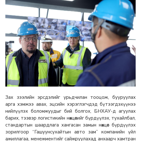
Зах зээлийн эрсдэлийг урьдчилан тооцож, бууруулах
арга хэмжээ авах, эцсийн хэрэглэгчдэд бүтээгдэхүүнээ
нийлүүлэх боломжуудыг бий болгох, БНХАУ-д агуулах
барих, тээвэр логистикийн нөхцөлийг бүрдүүлэх, тухайлбал,
стандартын шаардлага хангасан замын нөхцөл бүрдүүлэх
зорилгоор “Гашуунсухайтын авто зам” компанийн үйл
ажиллагаа, менежментийг сайжруулахад анхаарч хамтран