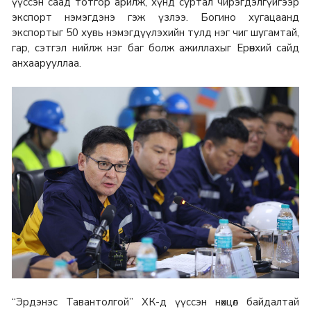
үүссэн саад тотгор арилж, хүнд суртал чирэгдэлгүйгээр
экспорт нэмэгдэнэ гэж үзлээ. Богино хугацаанд
экспортыг 50 хувь нэмэгдүүлэхийн тулд нэг чиг шугамтай,
гар, сэтгэл нийлж нэг баг болж ажиллахыг Ерөнхий сайд
анхаарууллаа.
“Эрдэнэс Тавантолгой” ХК-д үүссэн нөхцөл байдалтай