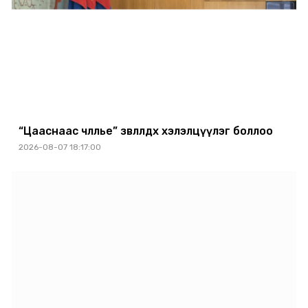
“Цааснаас чөлөөлье” зөвлөлдөх хэлэлцүүлэг боллоо
2026-08-07 18:17:00