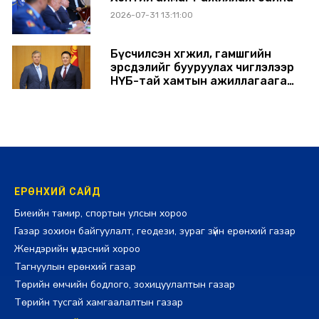
2026-07-31 13:11:00
Бүсчилсэн хөгжил, гамшгийн
эрсдэлийг бууруулах чиглэлээр
НҮБ-тай хамтын ажиллагаагаа
өргөжүүлэхээр санал солилцлоо
2026-07-31 12:06:00
ЕРӨНХИЙ САЙД
Биеийн тамир, спортын улсын хороо
Газар зохион байгуулалт, геодези, зураг зүйн ерөнхий газар
Жендэрийн үндэсний хороо
Тагнуулын ерөнхий газар
Төрийн өмчийн бодлого, зохицуулалтын газар
Төрийн тусгай хамгаалалтын газар