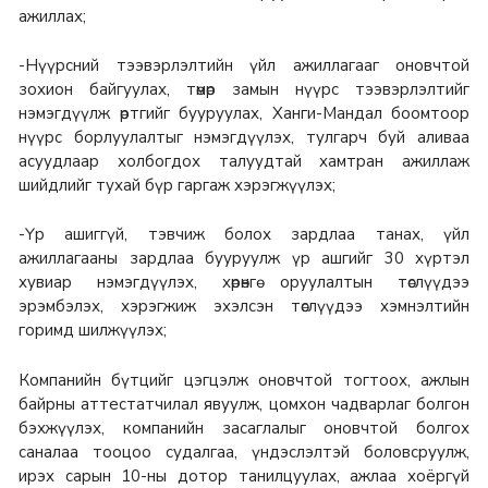
ажиллах;
-Нүүрсний тээвэрлэлтийн үйл ажиллагааг оновчтой
зохион байгуулах, төмөр замын нүүрс тээвэрлэлтийг
нэмэгдүүлж өртгийг бууруулах, Ханги-Мандал боомтоор
нүүрс борлуулалтыг нэмэгдүүлэх, тулгарч буй аливаа
асуудлаар холбогдох талуудтай хамтран ажиллаж
шийдлийг тухай бүр гаргаж хэрэгжүүлэх;
-Үр ашиггүй, тэвчиж болох зардлаа танах, үйл
ажиллагааны зардлаа бууруулж үр ашгийг 30 хүртэл
хувиар нэмэгдүүлэх, хөрөнгө оруулалтын төслүүдээ
эрэмбэлэх, хэрэгжиж эхэлсэн төслүүдээ хэмнэлтийн
горимд шилжүүлэх;
Компанийн бүтцийг цэгцэлж оновчтой тогтоох, ажлын
байрны аттестатчилал явуулж, цомхон чадварлаг болгон
бэхжүүлэх, компанийн засаглалыг оновчтой болгох
саналаа тооцоо судалгаа, үндэслэлтэй боловсруулж,
ирэх сарын 10-ны дотор танилцуулах, ажлаа хоёргүй