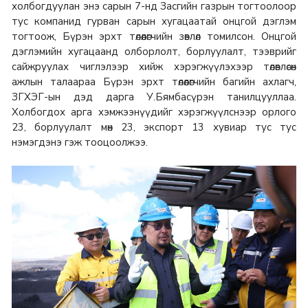
холбогдуулан энэ сарын 7-нд Засгийн газрын тогтоолоор
тус компанид гурван сарын хугацаатай онцгой дэглэм
тогтоож, Бүрэн эрхт төлөөлөгчийн зөвлөл томилсон. Онцгой
дэглэмийн хугацаанд олборлолт, борлуулалт, тээврийг
сайжруулах чиглэлээр хийж хэрэгжүүлэхээр төлөвлөсөн
ажлын талаараа Бүрэн эрхт төлөөлөгчийн багийн ахлагч,
ЗГХЭГ-ын дэд дарга У.Бямбасүрэн танилцууллаа.
Холбогдох арга хэмжээнүүдийг хэрэгжүүлснээр орлого
23, борлуулалт мөн 23, экспорт 13 хувиар тус тус
нэмэгдэнэ гэж тооцоолжээ.