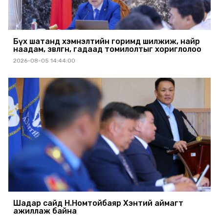
Бүх шатанд хэмнэлтийн горимд шилжиж, найр
наадам, зөвлөгөөн, гадаад томилолтыг хориглолоо
2026-08-05 14:44:00
Шадар сайд Н.Номтойбаяр Хэнтий аймагт
ажиллаж байна