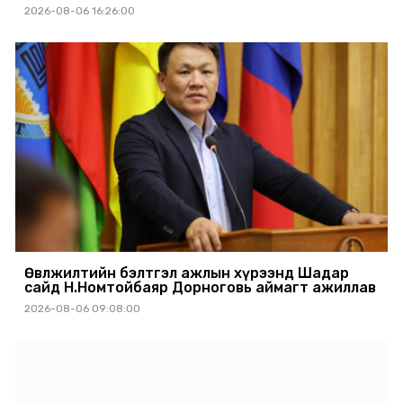
2026-08-06 16:26:00
Өвөлжилтийн бэлтгэл ажлын хүрээнд Шадар
сайд Н.Номтойбаяр Дорноговь аймагт ажиллав
2026-08-06 09:08:00