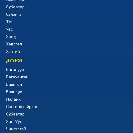
Сүхбаатар
Сэлэнгэ
Төв
Увс
Ховд
Хөвсгөл
Хэнтий
ДҮҮРЭГ
Багануур
Багахангай
Баянгол
Баянзүрх
Налайх
Сонгинохайрхан
Сүхбаатар
Хан-Уул
Чингэлтэй