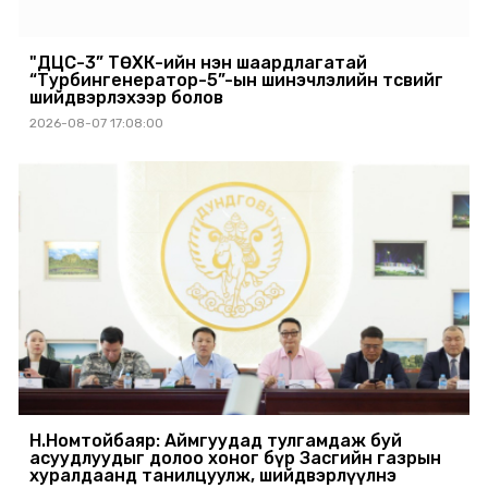
"ДЦС-3” ТӨХК-ийн нэн шаардлагатай
“Турбингенератор-5”-ын шинэчлэлийн төсвийг
шийдвэрлэхээр болов
2026-08-07 17:08:00
Н.Номтойбаяр: Аймгуудад тулгамдаж буй
асуудлуудыг долоо хоног бүр Засгийн газрын
хуралдаанд танилцуулж, шийдвэрлүүлнэ