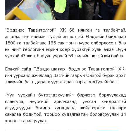
“Эрдэнэс Тавантолгой” ХК 68 мянган га талбайтай,
ашиглалтын найман тусгай зөвшөөрөлтэй. Өнөөдрийн байдлаар
1500 га талбайгаас 165 сая тонн нүүрс олборлосон. Энэ
нь нийт геологийн нөөцийн хоёр хүрэхгүй хувь ажээ. Зүүн
уурхай 43 жил, баруун уурхай 53 жилийн нөөцтэй юм байна.
Ерөнхий сайд Г.Занданшатар “Эрдэнэс Тавантолгой” ХК-
ийн уурхайд ажиллаад Засгийн газрын Онцгой бүрэн эрхт
төлөөлөгчийн багт дараах үүрэг даалгаврыг өглөө. Тухайлбал:
-Уул уурхайн бүтээгдэхүүнийг биржээр борлуулахад
ялангуяа, нүүрсний арилжаанд үүссэн хүндрэлтэй
асуудлуудыг богино хугацаанд шийдвэрлэх талаарх
саналаа бодитой, тооцоо судалгаатай боловсруулан 14
хоногт танилцуулах;