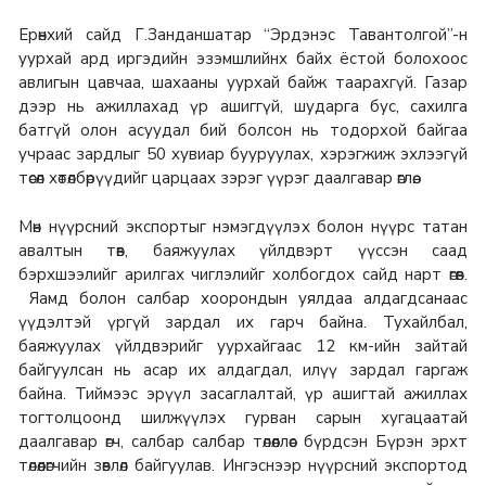
Ерөнхий сайд Г.Занданшатар “Эрдэнэс Тавантолгой”-н
уурхай ард иргэдийн эзэмшлийнх байх ёстой болохоос
авлигын цавчаа, шахааны уурхай байж таарахгүй. Газар
дээр нь ажиллахад үр ашиггүй, шударга бус, сахилга
батгүй олон асуудал бий болсон нь тодорхой байгаа
учраас зардлыг 50 хувиар бууруулах, хэрэгжиж эхлээгүй
төсөл хөтөлбөрүүдийг царцаах зэрэг үүрэг даалгавар өглөө.
Мөн нүүрсний экспортыг нэмэгдүүлэх болон нүүрс татан
авалтын төв, баяжуулах үйлдвэрт үүссэн саад
бэрхшээлийг арилгах чиглэлийг холбогдох сайд нарт өгөв.
Яамд болон салбар хоорондын уялдаа алдагдсанаас
үүдэлтэй үргүй зардал их гарч байна. Тухайлбал,
баяжуулах үйлдвэрийг уурхайгаас 12 км-ийн зайтай
байгуулсан нь асар их алдагдал, илүү зардал гаргаж
байна. Тиймээс эрүүл засаглалтай, үр ашигтай ажиллах
тогтолцоонд шилжүүлэх гурван сарын хугацаатай
даалгавар өгч, салбар салбар төлөөллөөс бүрдсэн Бүрэн эрхт
төлөөлөгчийн зөвлөл байгуулав. Ингэснээр нүүрсний экспортод