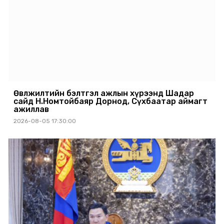
Өвөлжилтийн бэлтгэл ажлын хүрээнд Шадар
сайд Н.Номтойбаяр Дорнод, Сүхбаатар аймагт
ажиллав
2026-08-05 17:30:00