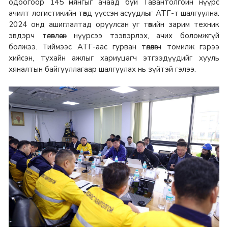
одоогоор 145 мянгыг ачаад буй Тавантолгойн нүүрс
ачилт логистикийн төвд үүссэн асуудлыг АТГ-т шалгуулна.
2024 онд ашиглалтад оруулсан уг төвийн зарим техник
эвдэрч төлөвлөсөн нүүрсээ тээвэрлэх, ачих боломжгүй
болжээ. Тиймээс АТГ-аас гурван төлөөлөгч томилж гэрээ
хийсэн, тухайн ажлыг хариуцагч этгээдүүдийг хууль
хяналтын байгууллагаар шалгуулах нь зүйтэй гэлээ.