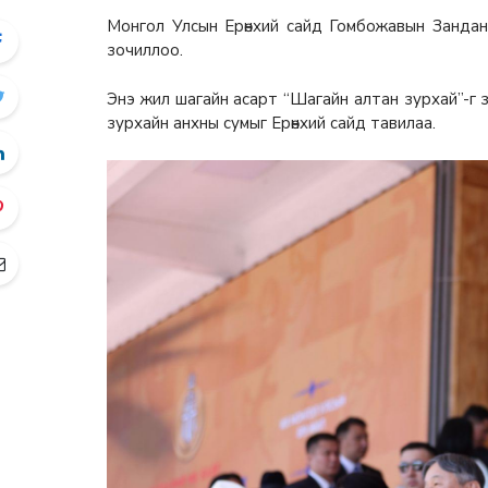
Монгол Улсын Ерөнхий сайд Гомбожавын Зандан
зочиллоо.
Энэ жил шагайн асарт “Шагайн алтан зурхай”-г 
зурхайн анхны сумыг Ерөнхий сайд тавилаа.