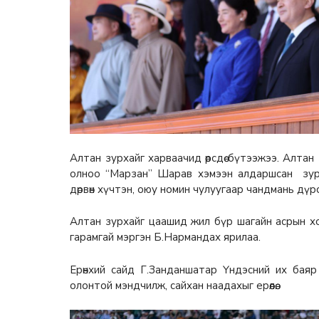
Алтан зурхайг харваачид өөрсдөө бүтээжээ. Алта
олноо “Марзан” Шарав хэмээн алдаршсан зура
дөрвөн хүчтэн, оюу номин чулуугаар чандмань дүрс
Алтан зурхайг цаашид жил бүр шагайн асрын хо
гарамгай мэргэн Б.Нармандах ярилаа.
Ерөнхий сайд Г.Занданшатар Үндэсний их бая
олонтой мэндчилж, сайхан наадахыг ерөөлөө.