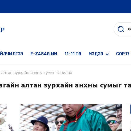
АР
ҮЙЛЧИЛГЭЭ
E-ZASAG.MN
11-11 ТӨВ
МЭДЭЭ
COP17
н алтан зурхайн анхны сумыг тавилаа
агайн алтан зурхайн анхны сумыг т