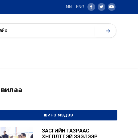
MN
ENG
Facebook
Twitter
Youtube
авилаа
ШИНЭ МЭДЭЭ
ЗАСГИЙН ГАЗРААС
ХӨНГӨЛӨЛТТЭЙ ЗЭЭЛЭЭР