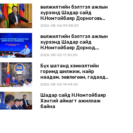
танилцуулж, шийдвэрлүүлнэ
Өвөлжилтийн бэлтгэл ажлын
хүрээнд Шадар сайд
Н.Номтойбаяр Дорноговь
аймагт ажиллав
2026-08-06 09:08:00
Өвөлжилтийн бэлтгэл ажлын
хүрээнд Шадар сайд
Н.Номтойбаяр Дорнод,
Сүхбаатар аймагт ажиллав
2026-08-05 17:30:00
Бүх шатанд хэмнэлтийн
горимд шилжиж, найр
наадам, зөвлөгөөн, гадаад
томилолтыг хориглолоо
2026-08-05 14:44:00
Шадар сайд Н.Номтойбаяр
Хэнтий аймагт ажиллаж
байна
2026-07-31 13:11:00