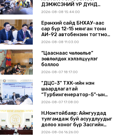
ДЭМЖСЭНИЙ ҮР ДҮНД
ШАТАХУУН ХАДГАЛАХ
2026-08-08 15:44:00
САВНУУД ЭХНЭЭСЭЭ
АШИГЛАЛТАД ОРЖ БАЙНА
Ерөнхий сайд БНХАУ-аас
сар бүр 12-15 мянган тонн
АИ-92 автобензин тогтмол
нийлүүлэх хүсэлт тавилаа
2026-08-08 11:03:00
“Цааснаас чөлөөлье”
зөвлөлдөх хэлэлцүүлэг
боллоо
2026-08-07 18:17:00
"ДЦС-3” ТӨХК-ийн нэн
шаардлагатай
“Турбингенератор-5”-ын
шинэчлэлийн төсвийг
2026-08-07 17:08:00
шийдвэрлэхээр болов
Н.Номтойбаяр: Аймгуудад
тулгамдаж буй асуудлуудыг
долоо хоног бүр Засгийн
газрын хуралдаанд
2026-08-06 16:26:00