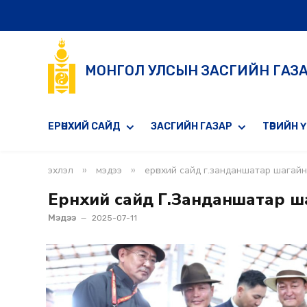
МОНГОЛ УЛСЫН ЗАСГИЙН ГАЗ
ЕРӨНХИЙ САЙД
ЗАСГИЙН ГАЗАР
ТӨРИЙН 
»
»
эхлэл
мэдээ
ерөнхий сайд г.занданшатар шагай
Ерөнхий сайд Г.Занданшатар ш
Мэдээ
2025-07-11