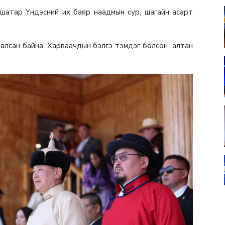
шатар Үндэсний их баяр наадмын сур, шагайн асарт
залсан байна. Харваачдын бэлгэ тэмдэг болсон алтан