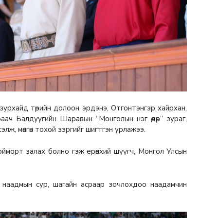
н зурхайд төрийн долоон эрдэнэ, Отгонтэнгэр хайрхан,
ач Балдуугийн Шаравын “Монголын нэг өдөр” зураг,
элж, мөнгөн тохой зэргийг шигтгэн урлажээ.
йморт залах болно гэж ерөнхий шүүгч, Монгол Улсын
р наадмын сур, шагайн асраар зочлохдоо наадамчин