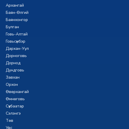
Архангай
Баян-Өлгий
Баянхонгор
Булган
Говь-Алтай
Говьсүмбэр
Дархан-Уул
Дорноговь
Дорнод
Дундговь
Завхан
Орхон
Өвөрхангай
Өмнөговь
Сүхбаатар
Сэлэнгэ
Төв
Увс