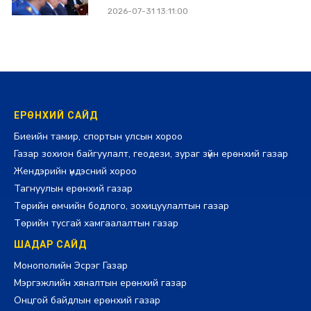
2026-07-31 13:11:00
ЕРӨНХИЙ САЙД
Биеийн тамир, спортын улсын хороо
Газар зохион байгуулалт, геодези, зураг зүйн ерөнхий газар
Жендэрийн үндэсний хороо
Тагнуулын ерөнхий газар
Төрийн өмчийн бодлого, зохицуулалтын газар
Төрийн тусгай хамгаалалтын газар
ШАДАР САЙД
Монополийн Эсрэг Газар
Мэргэжлийн хяналтын ерөнхий газар
Онцгой байдлын ерөнхий газар