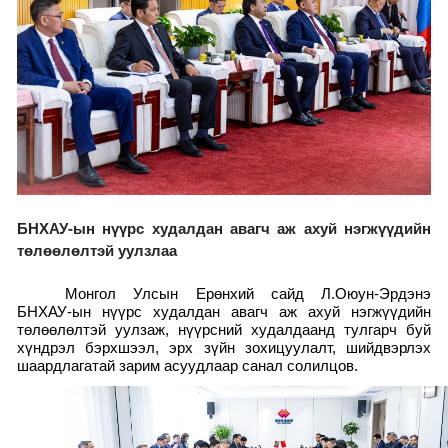
БНХАУ-ын нүүрс худалдан авагч аж ахуй нэгжүүдийн
төлөөлөлтэй уулзлаа
Монгол Улсын Ерөнхий сайд Л.Оюун-Эрдэнэ
БНХАУ-ын нүүрс худалдан авагч аж ахуй нэгжүүдийн
төлөөлөлтэй уулзаж, нүүрсний худалдаанд тулгарч буй
хүндрэл бэрхшээл, эрх зүйн зохицуулалт, шийдвэрлэх
шаардлагатай зарим асуудлаар санал солилцов.