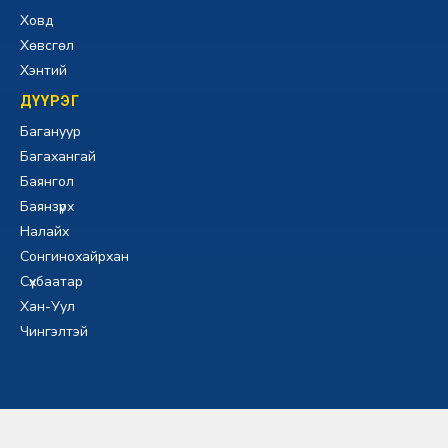
Ховд
Хөвсгөл
Хэнтий
ДҮҮРЭГ
Багануур
Багахангай
Баянгол
Баянзүрх
Налайх
Сонгинохайрхан
Сүхбаатар
Хан-Уул
Чингэлтэй