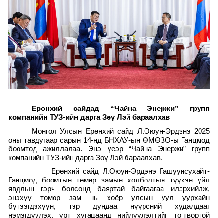
Ерөнхий сайдад “Чайна Энержи” групп
компанийн ТУЗ-ийн дарга Зөү Лэй бараалхав
Монгол Улсын Ерөнхий сайд Л.Оюун-Эрдэнэ 2025
оны тавдугаар сарын 14-нд БНХАУ-ын ӨМӨЗО-ы Ганцмод
боомтод ажиллалаа. Энэ үеэр “Чайна Энержи” групп
компанийн ТУЗ-ийн дарга Зөү Лэй бараалхав.
Ерөнхий сайд Л.Оюун-Эрдэнэ Гашуунсухайт-
Ганцмод боомтын төмөр замын холболтын түүхэн үйл
явдлын гэрч болсонд баяртай байгаагаа илэрхийлж,
энэхүү төмөр зам нь хоёр улсын уул уурхайн
бүтээгдэхүүн, тэр дундаа нүүрсний худалдааг
нэмэгдүүлэх, урт хугацаанд нийлүүлэлтийг тогтвортой