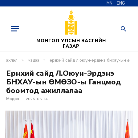
MN
ENG
МОНГОЛ УЛСЫН ЗАСГИЙН
ГАЗАР
»
»
эхлэл
мэдээ
ерөнхий сайд л.оюун-эрдэнэ бнхау-ын өмөзо-ы ганцмод боомтод ажиллалаа
Ерөнхий сайд Л.Оюун-Эрдэнэ
БНХАУ-ын ӨМӨЗО-ы Ганцмод
боомтод ажиллалаа
Мэдээ
2025-05-14