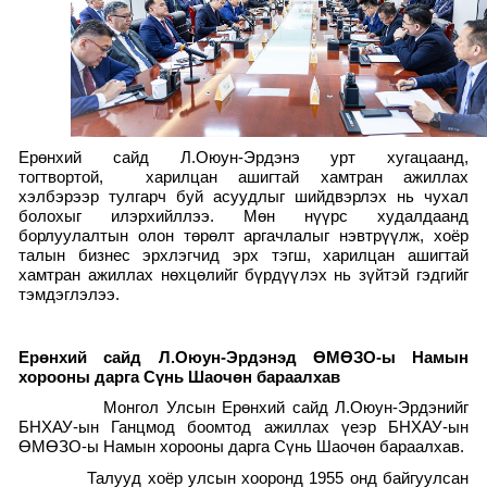
Ерөнхий сайд Л.Оюун-Эрдэнэ урт хугацаанд,
тогтвортой, харилцан ашигтай хамтран ажиллах
хэлбэрээр тулгарч буй асуудлыг шийдвэрлэх нь чухал
болохыг илэрхийллээ. Мөн нүүрс худалдаанд
борлуулалтын олон төрөлт аргачлалыг нэвтрүүлж, хоёр
талын бизнес эрхлэгчид эрх тэгш, харилцан ашигтай
хамтран ажиллах нөхцөлийг бүрдүүлэх нь зүйтэй гэдгийг
тэмдэглэлээ.
Ерөнхий сайд Л.Оюун-Эрдэнэд ӨМӨЗО-ы Намын
хорооны дарга Сүнь Шаочөн бараалхав
Монгол Улсын Ерөнхий сайд Л.Оюун-Эрдэнийг
БНХАУ-ын Ганцмод боомтод ажиллах үеэр БНХАУ-ын
ӨМӨЗО-ы Намын хорооны дарга Сүнь Шаочөн бараалхав.
Талууд хоёр улсын хооронд 1955 онд байгуулсан