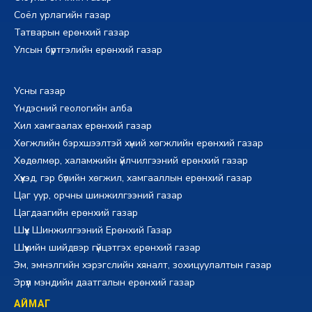
Соёл урлагийн газар
Татварын ерөнхий газар
Улсын бүртгэлийн ерөнхий газар
Усны газар
Үндэсний геологийн алба
Хил хамгаалах ерөнхий газар
Хөгжлийн бэрхшээлтэй хүний хөгжлийн ерөнхий газар
Хөдөлмөр, халамжийн үйлчилгээний ерөнхий газар
Хүүхэд, гэр бүлийн хөгжил, хамгааллын ерөнхий газар
Цаг уур, орчны шинжилгээний газар
Цагдаагийн ерөнхий газар
Шүүх Шинжилгээний Ерөнхий Газар
Шүүхийн шийдвэр гүйцэтгэх ерөнхий газар
Эм, эмнэлгийн хэрэгслийн хяналт, зохицуулалтын газар
Эрүүл мэндийн даатгалын ерөнхий газар
АЙМАГ