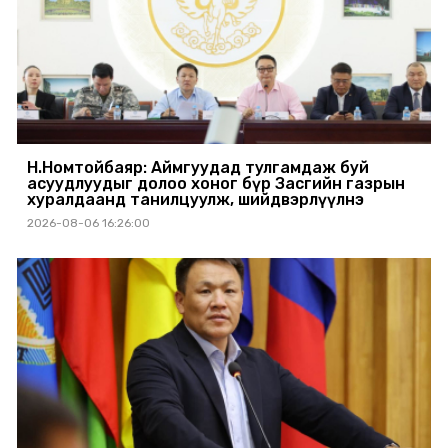
Н.Номтойбаяр: Аймгуудад тулгамдаж буй
асуудлуудыг долоо хоног бүр Засгийн газрын
хуралдаанд танилцуулж, шийдвэрлүүлнэ
2026-08-06 16:26:00