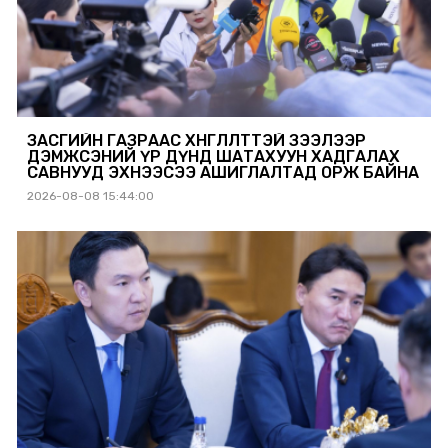
ЗАСГИЙН ГАЗРААС ХӨНГӨЛӨЛТТЭЙ ЗЭЭЛЭЭР
ДЭМЖСЭНИЙ ҮР ДҮНД ШАТАХУУН ХАДГАЛАХ
САВНУУД ЭХНЭЭСЭЭ АШИГЛАЛТАД ОРЖ БАЙНА
2026-08-08 15:44:00