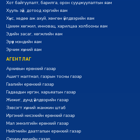
Хот байгуулалт, барилга, орон сууцжуулалтын яам
Хууль зүй, дотоод хэргийн яам
Хүнс, хөдөө аж ахуй, хөнгөн үйлдвэрийн яам
Цахим хөгжил, инновац, харилцаа холбооны яам
Эдийн засаг, хөгжлийн яам
Эрүүл мэндийн яам
Эрчим хүчний яам
АГЕНТЛАГ
Архивын ерөнхий газар
Ашигт малтмал, газрын тосны газар
Гаалийн ерөнхий газар
Гадаадын иргэн, харьяатын газар
Жижиг, дунд үйлдвэрийн газар
Зэвсэгт хүчний жанжин штаб
Иргэний нисэхийн ерөнхий газар
Мал эмнэлгийн ерөнхий газар
Нийгмийн даатгалын ерөнхий газар
Оюуны өмчийн газар