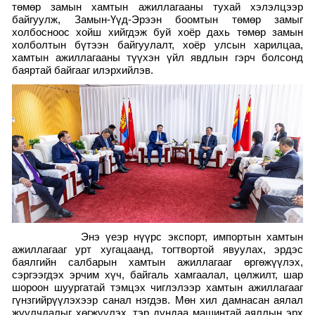
төмөр замын хамтын ажиллагааны тухай хэлэлцээр
байгуулж, Замын-Үүд-Эрээн боомтын төмөр замыг
холбосноос хойш хийгдэж буй хоёр дахь төмөр замын
холболтын бүтээн байгуулалт, хоёр улсын харилцаа,
хамтын ажиллагааны түүхэн үйл явдлын гэрч болсонд
баяртай байгааг илэрхийлэв.
Энэ үеэр нүүрс экспорт, импортын хамтын
ажиллагааг урт хугацаанд, тогтвортой явуулах, эрдэс
баялгийн салбарын хамтын ажиллагааг өргөжүүлэх,
сэргээгдэх эрчим хүч, байгаль хамгаалал, цөлжилт, шар
шороон шуургатай тэмцэх чиглэлээр хамтын ажиллагааг
гүнзгийрүүлэхээр санал нэгдэв. Мөн хил дамнасан аялал
жуулчлалыг хөгжүүлэх, тэр дундаа машинтай аяллын эрх