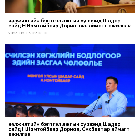
Өвөлжилтийн бэлтгэл ажлын хүрээнд Шадар
сайд Н.Номтойбаяр Дорноговь аймагт ажиллав
2026-08-06 09:08:00
Өвөлжилтийн бэлтгэл ажлын хүрээнд Шадар
сайд Н.Номтойбаяр Дорнод, Сүхбаатар аймагт
ажиллав