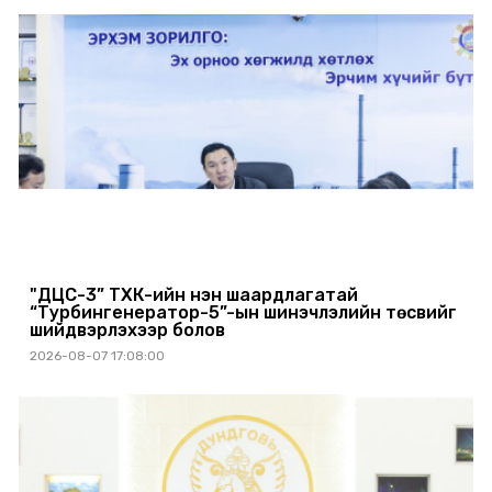
"ДЦС-3” ТӨХК-ийн нэн шаардлагатай
“Турбингенератор-5”-ын шинэчлэлийн төсвийг
шийдвэрлэхээр болов
2026-08-07 17:08:00