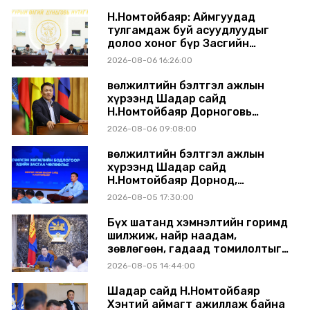
шийдвэрлэхээр болов
Н.Номтойбаяр: Аймгуудад
тулгамдаж буй асуудлуудыг
долоо хоног бүр Засгийн
газрын хуралдаанд
2026-08-06 16:26:00
танилцуулж, шийдвэрлүүлнэ
Өвөлжилтийн бэлтгэл ажлын
хүрээнд Шадар сайд
Н.Номтойбаяр Дорноговь
аймагт ажиллав
2026-08-06 09:08:00
Өвөлжилтийн бэлтгэл ажлын
хүрээнд Шадар сайд
Н.Номтойбаяр Дорнод,
Сүхбаатар аймагт ажиллав
2026-08-05 17:30:00
Бүх шатанд хэмнэлтийн горимд
шилжиж, найр наадам,
зөвлөгөөн, гадаад томилолтыг
хориглолоо
2026-08-05 14:44:00
Шадар сайд Н.Номтойбаяр
Хэнтий аймагт ажиллаж байна