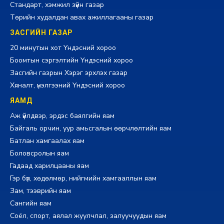
Стандарт, хэмжил зүйн газар
Төрийн худалдан авах ажиллагааны газар
ЗАСГИЙН ГАЗАР
20 минутын хот Үндэсний хороо
Боомтын сэргэлтийн Үндэсний хороо
Засгийн газрын Хэрэг эрхлэх газар
Хяналт, үнэлгээний Үндэсний хороо
ЯАМД
Аж үйлдвэр, эрдэс баялгийн яам
Байгаль орчин, уур амьсгалын өөрчлөлтийн яам
Батлан хамгаалах яам
Боловсролын яам
Гадаад харилцааны яам
Гэр бүл, хөдөлмөр, нийгмийн хамгааллын яам
Зам, тээврийн яам
Сангийн яам
Соёл, спорт, аялал жуулчлал, залуучуудын яам