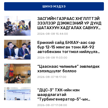
ШИНЭ МЭДЭЭ
ЗАСГИЙН ГАЗРААС ХӨНГӨЛӨЛТТЭЙ
ЗЭЭЛЭЭР ДЭМЖСЭНИЙ ҮР ДҮНД
ШАТАХУУН ХАДГАЛАХ САВНУУД
ЭХНЭЭСЭЭ АШИГЛАЛТАД ОРЖ
2026-08-08 15:44:00
БАЙНА
Ерөнхий сайд БНХАУ-аас сар
бүр 12-15 мянган тонн АИ-92
автобензин тогтмол нийлүүлэх
хүсэлт тавилаа
2026-08-08 11:03:00
“Цааснаас чөлөөлье” зөвлөлдөх
хэлэлцүүлэг боллоо
2026-08-07 18:17:00
"ДЦС-3” ТӨХК-ийн нэн
шаардлагатай
“Турбингенератор-5”-ын
шинэчлэлийн төсвийг
2026-08-07 17:08:00