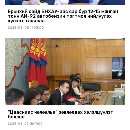
Ерөнхий сайд БНХАУ-аас сар бүр 12-15 мянган
тонн АИ-92 автобензин тогтмол нийлүүлэх
хүсэлт тавилаа
2026-08-08 11:03:00
“Цааснаас чөлөөлье” зөвлөлдөх хэлэлцүүлэг
боллоо
2026-08-07 18:17:00