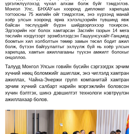
үргэлжлүүлэхэд чухал алхам болж буйг тэмдэглэв.
Монгол Улс, БНХАУ-ын хооронд дипломат харилцаа
тогтоосны 75 жилийн ойг тэмдэглэж, энэ хүрээнд манай
хоёр улсын хооронд яриа хэлэлцээрийн түвшинд явж
байсан төслүүдийг бүрэн шийдвэрлэхээр тохирсон.
Эдгээрийн нэг болох хамтарсан Засгийн газрын 14 мега
төслийн нэгдүгээрт эрэмбэлэгдсэн Гашуунсухайт-Ганцмод
боомтын хил холболтын төмөр замын төсөл бодит ажил
болж, бүтээн байгуулалтыг эхлүүлж буй нь хоёр улсын
харилцаа, хамтын ажиллагааны түүхэн амжилт болохыг
онцоллоо.
Талууд Монгол Улсын говийн бүсийн сэргээгдэх эрчим
хүчний нөөц боломжийг ашиглаж, энэ чиглэлд хамтран
ажиллах, Чайна-Энержи групп компанитай хамтран
эрчим хүчний салбарт нарийн мэргэжлийн боловсон
хүчин бэлтгэх, шинэ дэвшилтэт технологи нэвтрүүлэн
ажиллахаар болов.