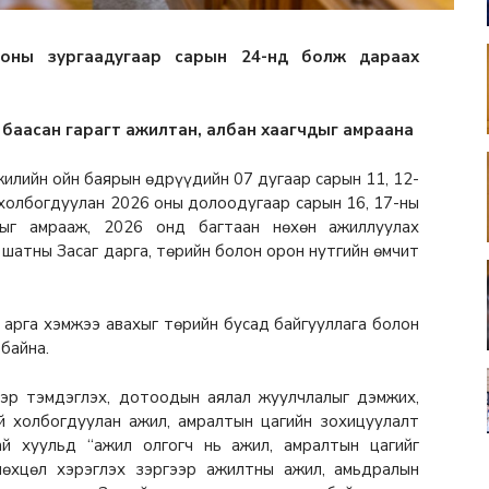
 оны зургаадугаар сарын 24-нд болж дараах
, баасан гарагт ажилтан, албан хаагчдыг амраана
жилийн ойн баярын өдрүүдийн 07 дугаар сарын 11, 12-
 холбогдуулан 2026 оны долоодугаар сарын 16, 17-ны
чдыг амрааж, 2026 онд багтаан нөхөн ажиллуулах
 шатны Засаг дарга, төрийн болон орон нутгийн өмчит
 арга хэмжээ авахыг төрийн бусад байгууллага болон
 байна.
гэр тэмдэглэх, дотоодын аялал жуулчлалыг дэмжих,
й холбогдуулан ажил, амралтын цагийн зохицуулалт
й хуульд “ажил олгогч нь ажил, амралтын цагийг
нөхцөл хэрэглэх зэргээр ажилтны ажил, амьдралын