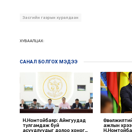
Засгийн газрын хуралдаан
ХУВААЛЦАХ:
САНАЛ БОЛГОХ
МЭДЭЭ
Н.Номтойбаяр: Аймгуудад
Өвөлжилтий
тулгамдаж буй
ажлын хүрэ
асуудлуудыг долоо хоног
Н.Номтойба