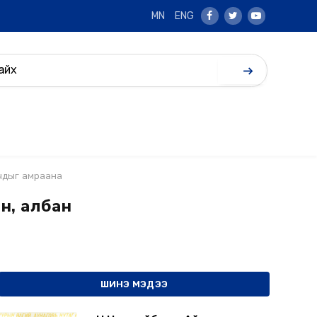
MN
ENG
Facebook
Twitter
Youtube
гчдыг амраана
н, албан
ШИНЭ МЭДЭЭ