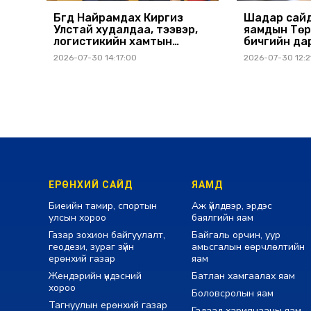
Бүгд Найрамдах Киргиз
Шадар сайд
Улстай худалдаа, тээвэр,
яамдын Төр
логистикийн хамтын
бичгийн да
ажиллагааг өргөжүүлнэ
шуурхай ху
2026-07-30 14:17:00
2026-07-30 12:2
ЕРӨНХИЙ САЙД
ЯАМД
Биеийн тамир, спортын
Аж үйлдвэр, эрдэс
улсын хороо
баялгийн яам
Газар зохион байгуулалт,
Байгаль орчин, уур
геодези, зураг зүйн
амьсгалын өөрчлөлтийн
ерөнхий газар
яам
Жендэрийн үндэсний
Батлан хамгаалах яам
хороо
Боловсролын яам
Тагнуулын ерөнхий газар
Гадаад харилцааны яам