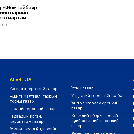
 Н.Номтойбаяр
ийн нарийн
рга нартай
ралдлаа
1:00
АГЕНТЛАГ
Усны газар
Архивын ерөнхий газар
Үндэсний геологийн алба
Ашигт малтмал, газрын
тосны газар
Хил хамгаалах ерөнхий
газар
Гаалийн ерөнхий газар
Хөгжлийн бэрхшээлтэй
Гадаадын иргэн,
хүний хөгжлийн ерөнхий
харьяатын газар
газар
Жижиг, дунд үйлдвэрийн
Хөдөлмөр, халамжийн
газар