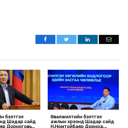
н бэлтгэл
Өвөлжилтийн бэлтгэл
энд Шадар сайд
ажлын хүрээнд Шадар сайд
яр Дорноговь
Н.Номтойбаяр Дорнод,