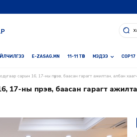
АР
ҮЙЛЧИЛГЭЭ
E-ZASAG.MN
11-11 ТӨВ
МЭДЭЭ
COP17
одугаар сарын 16, 17-ны пүрэв, баасан гарагт ажилтан, албан хаа
, 17-ны пүрэв, баасан гарагт ажилта