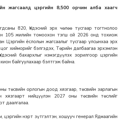
йн жагсаалд цэргийн 8,500 орчим алба хаагч
гдсаны 820, Үндэсний эрх чөлөө тусгаар тогтнолоо
лын 105 жилийн томоохон тэгш ой 2026 онд тохиож
ан Цэргийн ёслолын жагсаалыг тусгаар улсынхаа эрх
 цог хийморийг бэлгэдэх, Төрийн далбаагаа эрхэмлэн
Үндэсний бахархлыг нэмэгдүүлэх зорилгоор цэргийн
охион байгуулахаар бэлтгэж байна.
ы төсвийн орлогын доод хязгаар, төсвийн зарлагын
йн хязгаарт нийцүүлэн 2027 оны төсвийн төслийг
рт даалгалаа.
м, цэргийн нэрт зүтгэлтэн, хошууч генерал Ядмаагийн