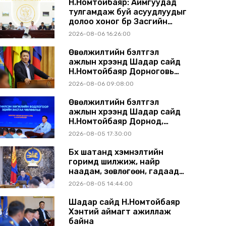
Н.Номтойбаяр: Аймгуудад
тулгамдаж буй асуудлуудыг
долоо хоног бүр Засгийн
газрын хуралдаанд
2026-08-06 16:26:00
танилцуулж, шийдвэрлүүлнэ
Өвөлжилтийн бэлтгэл
ажлын хүрээнд Шадар сайд
Н.Номтойбаяр Дорноговь
аймагт ажиллав
2026-08-06 09:08:00
Өвөлжилтийн бэлтгэл
ажлын хүрээнд Шадар сайд
Н.Номтойбаяр Дорнод,
Сүхбаатар аймагт ажиллав
2026-08-05 17:30:00
Бүх шатанд хэмнэлтийн
горимд шилжиж, найр
наадам, зөвлөгөөн, гадаад
томилолтыг хориглолоо
2026-08-05 14:44:00
Шадар сайд Н.Номтойбаяр
Хэнтий аймагт ажиллаж
байна