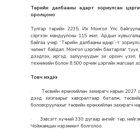
Төрийн далбааны өдөрт зориулсан цэрги
оролцоно
Тулгар төрийн 2235, Их Монгол Улс байгуула
сэргээн мандуулсны 115 жил, Ардын хувьсга
байгаа учир “Төрийн далбааны өдөр”-т зориулс
чөлөөт байдал, Монгол цэргийн баатарлаг түүх,
дээдлэх, иргэд, залуучуудын эх оронч үзэл, 
техникийн болон 8,500 орчим цэргийн жагсаал з
Товч мэдээ
· Төсвийн ерөнхийлөн захирагч нарын 2027 он
дээд хязгаарыг хавсралтаар баталж, төсви
боловсруулахыг төсвийн ерөнхийлөн захирагч на
· Зэвсэгт хүчний 330 дугаар ангийг төр, нийгэ
Чойжамцын нэрэмжит болголоо.