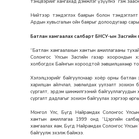
тэнцвэрийг хангахад дэмжлэг үзүүлнэ” гэж заасн
Нийтээр тэмдэглэх баярын болон тэмдэглэлт 
Ардын хувьсгалын ойн баярыг долоодугаар сарын 1
Батлан хамгаалах салбарт БНСУ-ын Засгийн 
“Батлан хамгаалахын хамтын ажиллагааны туха
Солонгос Улсын Засгийн газар хоорондын х
холбогдох Байнгын хороодтой зөвшилцөхөөр то
Хэлэлцээрийг байгуулснаар хоёр орны батлан 
харилцан айлчлал, зөвлөлдөх уулзалт зохион б
сургалт, эрдэм шинжилгээний байгууллагуудын 
сургалт дадлагыг зохион байгуулах зэргээр өрг
Монгол Улс, Бүгд Найрамдах Солонгос Улсын
хамтын ажиллагаа 1999 онд “Цэргийн салба
хамгаалах яам, Бүгд Найрамдах Солонгос Улсын 
байгуулж эхэлж байжээ.