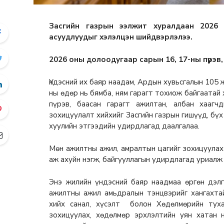
Засгийн газрын ээлжит хуралдаан 2026
асуудлуудыг хэлэлцэн шийдвэрлэлээ.
2026 оны долоодугаар сарын 16, 17-ны пүрэв
Үндэсний их баяр наадам, Ардын хувьсгалын 105 
ны өдөр нь бямба, ням гарагт тохиож байгаатай
пүрэв, баасан гарагт ажилтан, албан хааг
зохицуулалт хийхийг Засгийн газрын гишүүд, бүх
хуулийн этгээдийн удирдлагад даалгалаа.
Мөн ажилтны ажил, амралтын цагийг зохицуулах
аж ахуйн нэгж, байгууллагын удирдлагад уриалж
Энэ жилийн үндэсний баяр наадмаа өргөн дэл
ажилтны ажил амьдралын тэнцвэрийг хангахта
хийх санал, хүсэлт болон Хөдөлмөрийн туха
зохицуулах, хөдөлмөр эрхлэлтийн уян хатан 