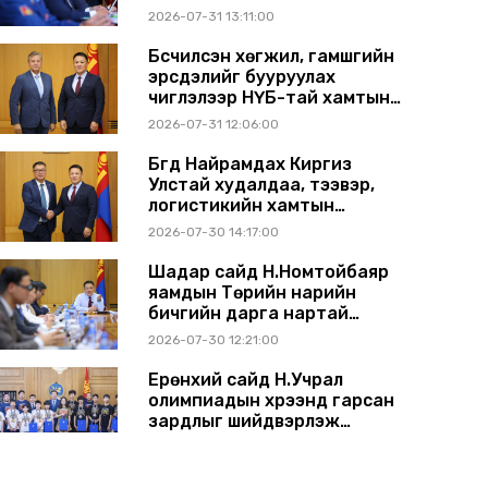
2026-07-31 13:11:00
Бүсчилсэн хөгжил, гамшгийн
эрсдэлийг бууруулах
чиглэлээр НҮБ-тай хамтын
ажиллагаагаа өргөжүүлэхээр
2026-07-31 12:06:00
санал солилцлоо
Бүгд Найрамдах Киргиз
Улстай худалдаа, тээвэр,
логистикийн хамтын
ажиллагааг өргөжүүлнэ
2026-07-30 14:17:00
Шадар сайд Н.Номтойбаяр
яамдын Төрийн нарийн
бичгийн дарга нартай
шуурхай хуралдлаа
2026-07-30 12:21:00
Ерөнхий сайд Н.Учрал
олимпиадын хүрээнд гарсан
зардлыг шийдвэрлэж
өгөхөөр болов
2026-07-29 14:11:00