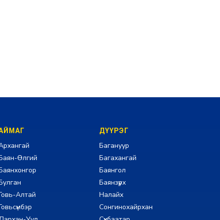
АЙМАГ
ДҮҮРЭГ
Архангай
Багануур
Баян-Өлгий
Багахангай
Баянхонгор
Баянгол
Булган
Баянзүрх
Говь-Алтай
Налайх
Говьсүмбэр
Сонгинохайрхан
Дархан-Уул
Сүхбаатар