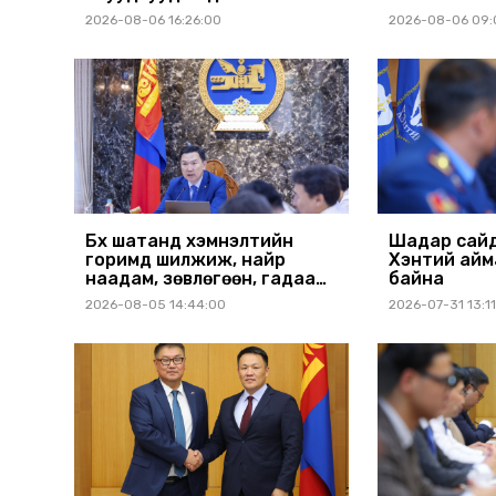
бүр Засгийн газрын
аймагт ажи
2026-08-06 16:26:00
2026-08-06 09:
хуралдаанд танилцуулж,
шийдвэрлүүлнэ
Бүх шатанд хэмнэлтийн
Шадар сайд
горимд шилжиж, найр
Хэнтий айм
наадам, зөвлөгөөн, гадаад
байна
томилолтыг хориглолоо
2026-08-05 14:44:00
2026-07-31 13:1