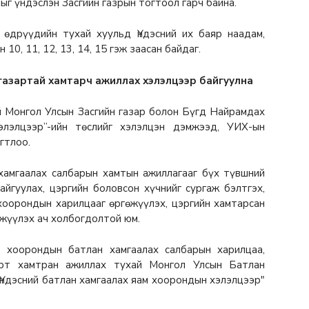
ыг үндэслэн Засгийн газрын тогтоол гарч байна.
өдрүүдийн тухай хуульд Үндэсний их баяр наадам,
0, 11, 12, 13, 14, 15 гэж заасан байдаг.
газартай хамтарч ажиллах хэлэлцээр байгуулна
й Монгол Улсын Засгийн газар болон Бүгд Найрамдах
элэлцээр”-ийн төслийг хэлэлцэн дэмжээд, УИХ-ын
гтлоо.
хамгаалах салбарын хамтын ажиллагааг бүх түвшний
айгуулах, цэргийн боловсон хүчнийг сургаж бэлтгэх,
хоорондын харилцааг өргөжүүлэх, цэргийн хамтарсан
өжүүлэх ач холбогдолтой юм.
 хоорондын батлан хамгаалах салбарын харилцаа,
рт хамтран ажиллах тухай Монгол Улсын Батлан
Үндэсний батлан хамгаалах яам хоорондын хэлэлцээр"