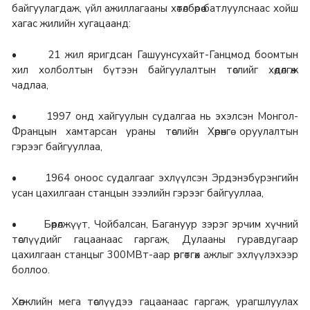
байгуулагдаж, үйл ажиллагааны хөтөлбөрөө батлуулснаас хойш
хагас жилийн хугацаанд:
• 21 жил яригдсан Гашуунсухайт-Ганцмод боомтын
хил холболтын бүтээн байгуулалтын төслийг хөдөлгөж
чадлаа,
• 1997 онд хайгуулын судалгаа нь эхэлсэн Монгол-
Францын хамтарсан ураны төслийн Хөрөнгө оруулалтын
гэрээг байгууллаа,
• 1964 оноос судалгааг эхлүүлсэн Эрдэнэбүрэнгийн
усан цахилгаан станцын зээлийн гэрээг байгууллаа,
• Бөөрөлжүүт, Чойбалсан, Багануур зэрэг эрчим хүчний
төслүүдийг гацаанаас гаргаж, Дулааны гуравдугаар
цахилгаан станцыг 300МВт-аар өргөтгөх ажлыг эхлүүлэхээр
боллоо.
Хөгжлийн мега төслүүдээ гацаанаас гаргаж, урагшлуулах