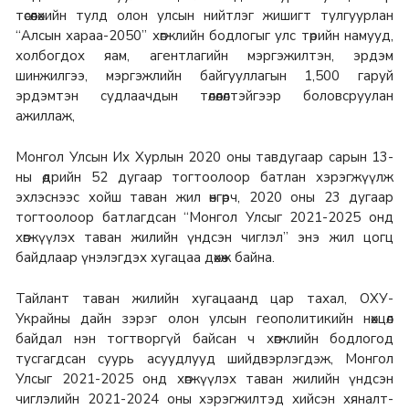
төсөөлөхийн тулд олон улсын нийтлэг жишигт тулгуурлан
“Алсын хараа-2050” хөгжлийн бодлогыг улс төрийн намууд,
холбогдох яам, агентлагийн мэргэжилтэн, эрдэм
шинжилгээ, мэргэжлийн байгууллагын 1,500 гаруй
эрдэмтэн судлаачдын төлөөлөлтэйгээр боловсруулан
ажиллаж,
Монгол Улсын Их Хурлын 2020 оны тавдугаар сарын 13-
ны өдрийн 52 дугаар тогтоолоор батлан хэрэгжүүлж
эхлэснээс хойш таван жил өнгөрч, 2020 оны 23 дугаар
тогтоолоор батлагдсан “Монгол Улсыг 2021-2025 онд
хөгжүүлэх таван жилийн үндсэн чиглэл” энэ жил цогц
байдлаар үнэлэгдэх хугацаа дөхөж байна.
Тайлант таван жилийн хугацаанд цар тахал, ОХУ-
Украйны дайн зэрэг олон улсын геополитикийн нөхцөл
байдал нэн тогтворгүй байсан ч хөгжлийн бодлогод
тусгагдсан суурь асуудлууд шийдвэрлэгдэж, Монгол
Улсыг 2021-2025 онд хөгжүүлэх таван жилийн үндсэн
чиглэлийн 2021-2024 оны хэрэгжилтэд хийсэн хяналт-