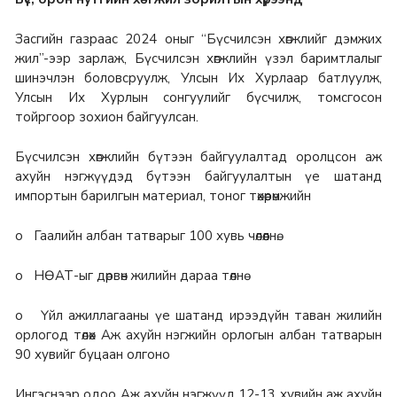
Засгийн газраас 2024 оныг “Бүсчилсэн хөгжлийг дэмжих
жил”-ээр зарлаж, Бүсчилсэн хөгжлийн үзэл баримтлалыг
шинэчлэн боловсруулж, Улсын Их Хурлаар батлуулж,
Улсын Их Хурлын сонгуулийг бүсчилж, томсгосон
тойргоор зохион байгуулсан.
Бүсчилсэн хөгжлийн бүтээн байгуулалтад оролцсон аж
ахуйн нэгжүүдэд бүтээн байгуулалтын үе шатанд
импортын барилгын материал, тоног төхөөрөмжийн
o Гаалийн албан татварыг 100 хувь чөлөөлнө.
o НӨАТ-ыг дөрвөн жилийн дараа төлнө
o Үйл ажиллагааны үе шатанд ирээдүйн таван жилийн
орлогод төлөх Аж ахуйн нэгжийн орлогын албан татварын
90 хувийг буцаан олгоно
Ингэснээр одоо Аж ахуйн нэгжүүд 12-13 хувийн аж ахуйн