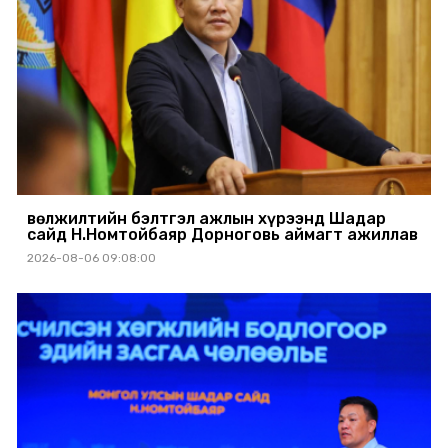
Өвөлжилтийн бэлтгэл ажлын хүрээнд Шадар
сайд Н.Номтойбаяр Дорноговь аймагт ажиллав
2026-08-06 09:08:00