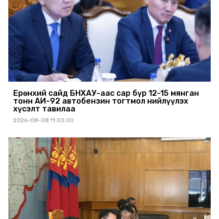
Ерөнхий сайд БНХАУ-аас сар бүр 12-15 мянган
тонн АИ-92 автобензин тогтмол нийлүүлэх
хүсэлт тавилаа
2026-08-08 11:03:00