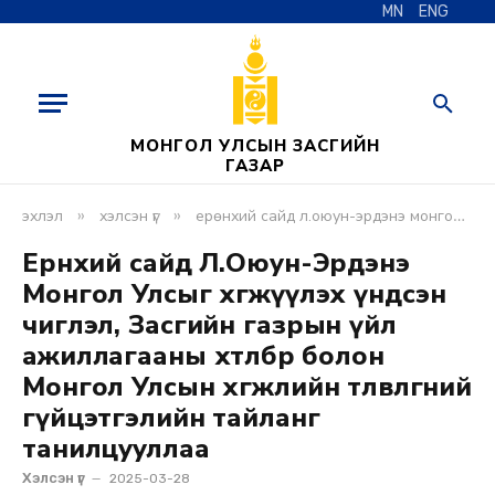
MN
ENG
МОНГОЛ УЛСЫН ЗАСГИЙН
ГАЗАР
»
»
эхлэл
хэлсэн үг
ерөнхий сайд л.оюун-эрдэнэ монгол улсыг хөгжүүлэх үндсэн чиглэл, засгийн газрын үйл ажиллагааны хөтөлбөр болон монгол улсын хөгжлийн төлөвлөгөөний гүйцэтгэлийн тайланг танилцууллаа
Ерөнхий сайд Л.Оюун-Эрдэнэ
Монгол Улсыг хөгжүүлэх үндсэн
чиглэл, Засгийн газрын үйл
ажиллагааны хөтөлбөр болон
Монгол Улсын хөгжлийн төлөвлөгөөний
гүйцэтгэлийн тайланг
танилцууллаа
Хэлсэн үг
2025-03-28