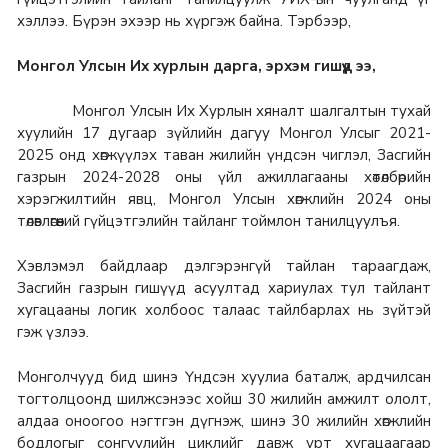
хэллээ. Бүрэн эхээр нь хүргэж байна. Тэрбээр,
Монгол Улсын Их хурлын дарга, эрхэм гишүүд ээ,
Монгол Улсын Их Хурлын хяналт шалгалтын тухай
хуулийн 17 дугаар зүйлийн дагуу Монгол Улсыг 2021-
2025 онд хөгжүүлэх таван жилийн үндсэн чиглэл, Засгийн
газрын 2024-2028 оны үйл ажиллагааны хөтөлбөрийн
хэрэгжилтийн явц, Монгол Улсын хөгжлийн 2024 оны
төлөвлөгөөний гүйцэтгэлийн тайланг тоймлон танилцуулъя.
Хэвлэмэл байдлаар дэлгэрэнгүй тайлан тараагдаж,
Засгийн газрын гишүүд асуултад хариулах тул тайлант
хугацааны логик холбоос талаас тайлбарлах нь зүйтэй
гэж үзлээ.
Монголчууд бид шинэ Үндсэн хуулиа баталж, ардчилсан
тогтолцоонд шилжсэнээс хойш 30 жилийн амжилт ололт,
алдаа оноогоо нэгтгэн дүгнэж, шинэ 30 жилийн хөгжлийн
бодлогыг сонгуулийн циклийг давж урт хугацаагаар