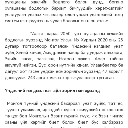
хугацааны хөгжлийн бодлого болон дунд, богино
хугацааны бодлогын баримт бичгүүдийн хэрэгжилтийг
уялдуулан үнэлэх чиглэлээр олон улсын үнэлгээний цогц
систем нэвтрүүлэх нь чухал болохыг онцлон хэлье.
“Алсын хараа-2050” урт хугацааны хөгжлийн
бодлогын хүрээнд Монгол Улсын Их Хурлын 2020 оны 23
дугаар тогтоолоор баталсан Үндэсний нэгдмэл үнэт
зүйл, Хүний хөгжил, Амьдралын чанар ба дундаж давхарга,
Эдийн засаг, засаглал, Ногоон хөгжил, Амар тайван
аюулгүй нийгэм, Бүс, орон нутгийн хөгжил, Улаанбаатар ба
дагуул хот гэсэн үндсэн есөн зорилгын хүрээнд 47 зорилт
дэвшүүлж, 243 арга хэмжээ хэрэгжүүлэхээр тусгасан.
Үндэсний нэгдмэл үнэт зүйл зорилтын хүрээнд
Монгол түмний үндэсний бахархал, үнэт зүйлс, төрт ёс,
түүхэн уламжлал, ирээдүйн хүсэл тэмүүллийн огтлолцол
төв цэг бол Монголын Эзэнт гүрний түүх, Их Эзэн Чингис
хааны үйл хэргийг биет болон биет бус хэлбэрээр