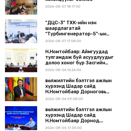
2026-08-07 18:17:00
"ДЦС-3” ТӨХК-ийн нэн
шаардлагатай
“Турбингенератор-5”-ын
шинэчлэлийн төсвийг
2026-08-07 17:08:00
шийдвэрлэхээр болов
Н.Номтойбаяр: Аймгуудад
тулгамдаж буй асуудлуудыг
долоо хоног бүр Засгийн
газрын хуралдаанд
2026-08-06 16:26:00
танилцуулж, шийдвэрлүүлнэ
Өвөлжилтийн бэлтгэл ажлын
хүрээнд Шадар сайд
Н.Номтойбаяр Дорноговь
аймагт ажиллав
2026-08-06 09:08:00
Өвөлжилтийн бэлтгэл ажлын
хүрээнд Шадар сайд
Н.Номтойбаяр Дорнод,
Сүхбаатар аймагт ажиллав
2026-08-05 17:30:00