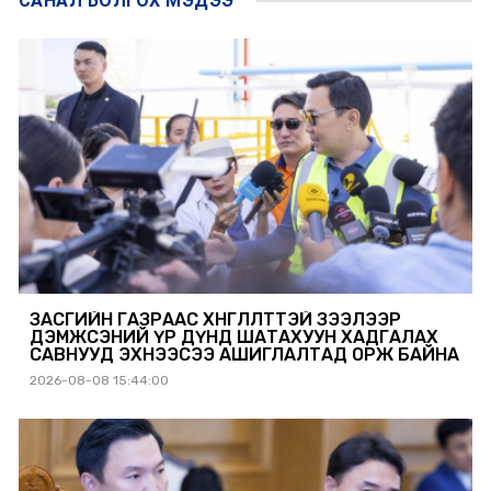
САНАЛ БОЛГОХ
МЭДЭЭ
ЗАСГИЙН ГАЗРААС ХӨНГӨЛӨЛТТЭЙ ЗЭЭЛЭЭР
ДЭМЖСЭНИЙ ҮР ДҮНД ШАТАХУУН ХАДГАЛАХ
САВНУУД ЭХНЭЭСЭЭ АШИГЛАЛТАД ОРЖ БАЙНА
2026-08-08 15:44:00