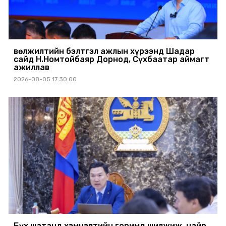
Өвөлжилтийн бэлтгэл ажлын хүрээнд Шадар
сайд Н.Номтойбаяр Дорнод, Сүхбаатар аймагт
ажиллав
2026-08-05 17:30:00
Бүх шатанд хэмнэлтийн горимд шилжиж, найр