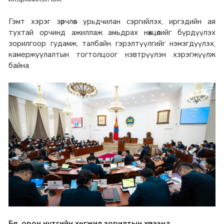
Гэмт хэрэг зөрчлөөс урьдчилан сэргийлэх, иргэдийн ая
тухтай орчинд ажиллаж амьдрах нөхцөлийг бүрдүүлэх
зорилгоор гудамж, талбайн гэрэлтүүлгийг нэмэгдүүлэх,
камержуулалтын тогтолцоог нэвтрүүлэн хэрэгжүүлж
байна.
Бүс, орон нутгийн хөгжил зорилтын хүрээнд