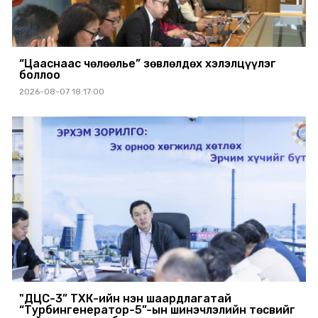
“Цааснаас чөлөөлье” зөвлөлдөх хэлэлцүүлэг
боллоо
2026-08-07 18:17:00
"ДЦС-3” ТӨХК-ийн нэн шаардлагатай
“Турбингенератор-5”-ын шинэчлэлийн төсвийг