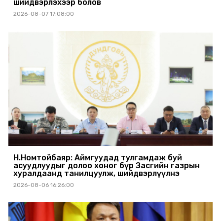
шийдвэрлэхээр болов
2026-08-07 17:08:00
Н.Номтойбаяр: Аймгуудад тулгамдаж буй
асуудлуудыг долоо хоног бүр Засгийн газрын
хуралдаанд танилцуулж, шийдвэрлүүлнэ
2026-08-06 16:26:00