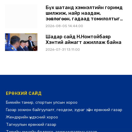
Бүх шатанд хэмнэлтийн горимд
шилжиж, найр наадам,
зөвлөгөөн, гадаад томилолтыг
хориглолоо
2026-08-05 14:44:00
Шадар сайд Н.Номтойбаяр
Хэнтий аймагт ажиллаж байна
2026-07-31 13:11:00
ЕРӨНХИЙ САЙД
Биеийн тамир, спортын улсын хороо
Газар зохион байгуулалт, геодези, зураг зүйн ерөнхий газар
Жендэрийн үндэсний хороо
Тагнуулын ерөнхий газар
Төрийн өмчийн бодлого, зохицуулалтын газар