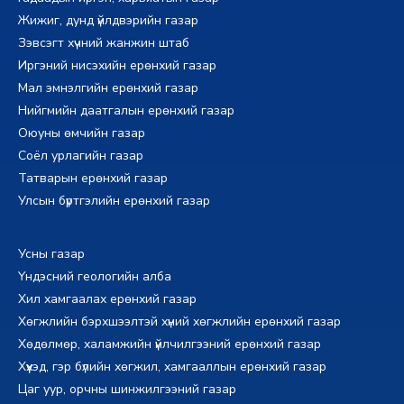
Жижиг, дунд үйлдвэрийн газар
Зэвсэгт хүчний жанжин штаб
Иргэний нисэхийн ерөнхий газар
Мал эмнэлгийн ерөнхий газар
Нийгмийн даатгалын ерөнхий газар
Оюуны өмчийн газар
Соёл урлагийн газар
Татварын ерөнхий газар
Улсын бүртгэлийн ерөнхий газар
Усны газар
Үндэсний геологийн алба
Хил хамгаалах ерөнхий газар
Хөгжлийн бэрхшээлтэй хүний хөгжлийн ерөнхий газар
Хөдөлмөр, халамжийн үйлчилгээний ерөнхий газар
Хүүхэд, гэр бүлийн хөгжил, хамгааллын ерөнхий газар
Цаг уур, орчны шинжилгээний газар