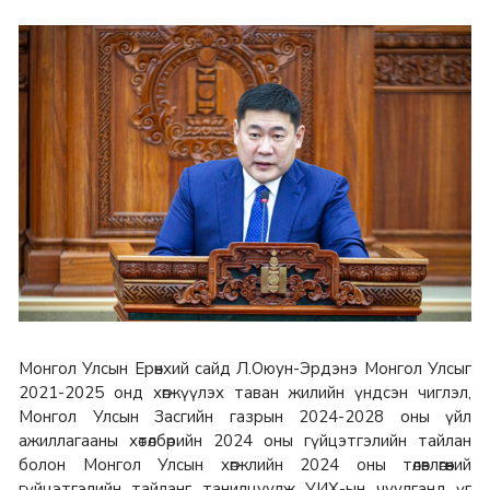
Монгол Улсын Ерөнхий сайд Л.Оюун-Эрдэнэ Монгол Улсыг
2021-2025 онд хөгжүүлэх таван жилийн үндсэн чиглэл,
Монгол Улсын Засгийн газрын 2024-2028 оны үйл
ажиллагааны хөтөлбөрийн 2024 оны гүйцэтгэлийн тайлан
болон Монгол Улсын хөгжлийн 2024 оны төлөвлөгөөний
гүйцэтгэлийн тайланг танилцуулж УИХ-ын чуулганд үг