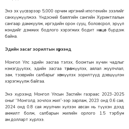
Энэ эх үүсвэрээр 5,000 орчим иргэний ипотекийн зээлийг
санхүүжүүлжээ. Үндэсний баялгийн сангийн Хуримтлалын
сангаар дамжуулж, иргэдийн орон сууц, боловсрол, эрүүл
мэндийг дэмжих бодлого хэрэгжих бодит нөхцөл бүрдэж
байна.
Эдийн засаг зорилтын хүрээнд
Монгол Улс эдийн засгаа тэлэх, боомтын хүчин чадлыг
нэмэгдүүлэх, эдийн засгаа төрөлжүүлэх, аялал жуулчлал,
зам, тээврийн салбарыг хөгжүүлэх зорилтууд дэвшүүлэн
хэрэгжүүлж байгаа.
Энэ хүрээнд Монгол Улсын Засгийн газраас 2023-2025
оныг “Монголд зочлох жил”-ээр зарлаж, 2023 онд 0.6 сая,
2024 онд 0.8 сая жуулчин хүлээн авсан нь түүхэн дээд
амжилт болж, салбарын жилийн орлого 1.5 тэрбум
ам.долларт хүрлээ.