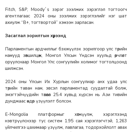
Fitch, S&P, Moody`s зэрэг зээлжих зэрэглэл тогтоогч
агентлагаас 2024 оны зээлжих зэрэглэлийг нэг шат
ахиулж “B+, тогтвортой” хэмээн зарласан.
Засаглал зорилтын хүрээнд
Парламентын ардчиллыг бэхжүүлэх зорилгоор улс төрийн
намууд зөвшилцөж, Монгол Улсын Үндсэн хуульд өөрчлөлт
оруулснаар Монгол Улс сонгуулийн холимог тогтолцоонд
шилжсэн.
2024 оны Улсын Их Хурлын сонгуулиар анх удаа улс
төрийн таван нам, эвсэл парламентад суудалтай болж,
эмэгтэйчүүдийн төлөөлөл 25.4 хувьд хүрсэн нь Ази тивийн
дунджаас өндөр үзүүлэлт болсон.
E-Mongolia платформыг хөгжүүлж, хэрэглээнд
нэвтрүүлснээр тус систем 1.95 сая хэрэглэгчтэй, 1,263
үйлчилгээ цахимаар үзүүлж, лавлагаа, тодорхойлолт авах