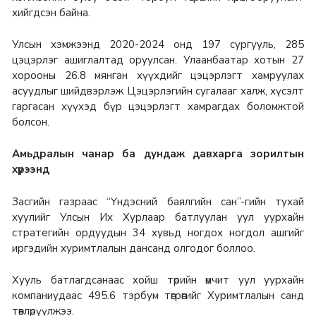
хийгдсэн байна.
Улсын хэмжээнд 2020-2024 онд 197 сургууль, 285
цэцэрлэг ашиглалтад оруулсан. Улаанбаатар хотын 27
хорооны 26.8 мянган хүүхдийг цэцэрлэгт хамруулах
асуудлыг шийдвэрлэж Цэцэрлэгийн сугалааг халж, хүсэлт
гаргасан хүүхэд бүр цэцэрлэгт хамрагдах боломжтой
болсон.
Амьдралын чанар ба дундаж давхарга зорилтын
хүрээнд
Засгийн газраас “Үндэсний баялгийн сан”-гийн тухай
хуулийг Улсын Их Хурлаар батлуулан уул уурхайн
стратегийн ордуудын 34 хувьд ногдох ногдол ашгийг
иргэдийн хуримтлалын дансанд олгодог боллоо.
Хууль батлагдсанаас хойш төрийн өмчит уул уурхайн
компаниудаас 495.6 тэрбум төгрөгийг Хуримтлалын санд
төвлөрүүлжээ.