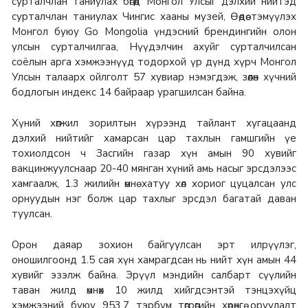
сурталчлан таниулах бөгөөд Монгол Улсыг дэлхий нийтэд
сурталчлан таниулах Чингис хааны музей, Өөдөө тэмүүлэх
Монгол буюу Go Mongolia үндэсний брендингийн олон
улсын сурталчилгаа, Нүүдэлчин ахуйг сурталчилсан
соёлын арга хэмжээнүүд тодорхой үр дүнд хүрч Монгол
Улсын талаарх ойлголт 57 хувиар нэмэгдэж, зөөлөн хүчний
бодлогын индекс 14 байраар урагшилсан байна.
Хүний хөгжил зорилтын хүрээнд тайлант хугацаанд
дэлхий нийтийг хамарсан цар тахлын гамшгийн үе
тохиолдсон ч Засгийн газар хүн амын 90 хувийг
вакцинжуулснаар 20-40 мянган хүний амь насыг эрсдэлээс
хамгаалж, 1.3 жилийн өмнө хатуу хөл хориог цуцалсан улс
орнуудын нэг болж цар тахлыг эрсдэл багатай даван
туулсан.
Орон даяар зохион байгуулсан эрт илрүүлэг,
оношилгоонд 1.5 сая хүн хамрагдсан нь нийт хүн амын 44
хувийг эзэлж байна. Эрүүл мэндийн салбарт сүүлийн
таван жилд өмнөх 10 жилд хийгдсэнтэй тэнцэхүйц
хэмжээний буюу 953.7 тэрбум төгрөгийн хөрөнгө оруулалт