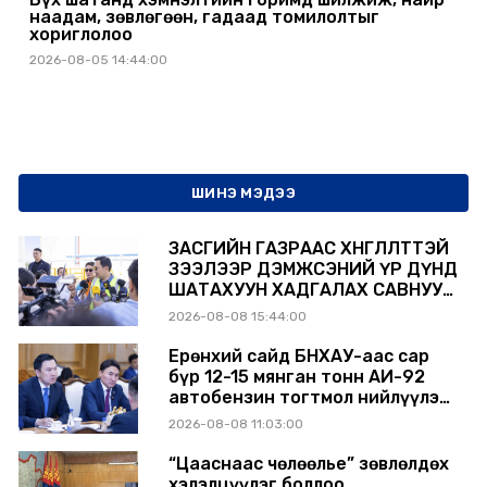
наадам, зөвлөгөөн, гадаад томилолтыг
хориглолоо
2026-08-05 14:44:00
ШИНЭ МЭДЭЭ
ЗАСГИЙН ГАЗРААС ХӨНГӨЛӨЛТТЭЙ
ЗЭЭЛЭЭР ДЭМЖСЭНИЙ ҮР ДҮНД
ШАТАХУУН ХАДГАЛАХ САВНУУД
ЭХНЭЭСЭЭ АШИГЛАЛТАД ОРЖ
2026-08-08 15:44:00
БАЙНА
Ерөнхий сайд БНХАУ-аас сар
бүр 12-15 мянган тонн АИ-92
автобензин тогтмол нийлүүлэх
хүсэлт тавилаа
2026-08-08 11:03:00
“Цааснаас чөлөөлье” зөвлөлдөх
хэлэлцүүлэг боллоо