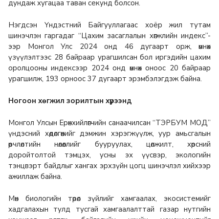
дундаж хугацаа таван секунд болсон.
Нэгдсэн Үндэстний Байгууллагаас хоёр жил тутам
шинэчлэн гаргадаг “Цахим засаглалын хөгжлийн индекс”-
ээр Монгол Улс 2024 онд 46 дугаарт орж, өмнөх
үзүүлэлтээс 28 байраар урагшилсан бол иргэдийн цахим
оролцооны индексээр 2024 онд өмнөх оноос 20 байраар
урагшилж, 193 орноос 37 дугаарт эрэмбэлэгдэж байна.
Ногоон хөгжил зорилтын хүрээнд
Монгол Улсын Ерөнхийлөгчийн санаачилсан “ТЭРБУМ МОД”
үндэсний хөдөлгөөнийг дэмжин хэрэгжүүлж, уур амьсгалын
өөрчлөлтийн нөлөөллийг бууруулах, цөлжилт, хөрсний
доройтолтой тэмцэх, усны эх үүсвэр, экологийн
тэнцвэрт байдлыг хангах эрхзүйн цогц шинэчлэл хийхээр
ажиллаж байна.
Мөн биологийн төрөл зүйлийг хамгаалах, экосистемийг
хадгалахын тулд тусгай хамгаалалттай газар нутгийн