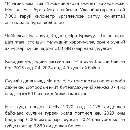
“Мянганы зам” төсөл 21 жилийн дараа амжилттай хэрэгжиж,
Монгол Улс бүх аймгаа нийслэл Улаанбаатар хоттой
7,000 гаруй километр үргэлжилсэн хатуу хучилттай
автозамаар бүрэн холболоо.
Чойбалсан, Багануур, Эрдэнэ, Мөрөн, Бөөрөлжүүт, Тосон зэрэг
цахилгаан станцын төслүүдийг хэрэгжүүлж, эрчим хүчний
эх үүсвэр, хүчин чадлыг 358 МВт-аар нэмэгдүүлсэн.
Ковидын үед эдийн засгийн өсөлт -4.6 хувь болсон байсан
бол 2023 онд 7.4, 2024 онд 4.9 хувьтай байна.
Сүүлийн дөрвөн жилд Монгол Улсын экспортын орлого хоёр
дахин өсөж, Дотоодын нийт бүтээгдэхүүний хэмжээ 37.4 их
наяд төгрөгөөс 80.0 их наяд болж нэмэгдсэн.
Нэг хүнд ногдох ДНБ 2020 онд 4,128 ам.доллар
байснаас сүүлийн гурван жилд тогтмол өсөж, 2023 оны
байдлаар 6,008 ам.долларт хүрсэн, 2024 оны урьдчилсан
гүйцэтгэлээр 6,890 ам.доллар болсон.