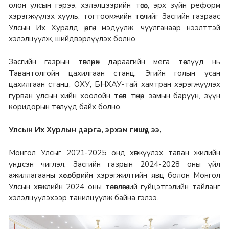
олон улсын гэрээ, хэлэлцээрийн төсөл, эрх зүйн реформ
хэрэгжүүлэх хууль, тогтоомжийн төслийг Засгийн газраас
Улсын Их Хуралд өргөн мэдүүлж, чуулганаар нээлттэй
хэлэлцүүлж, шийдвэрлүүлэх болно.
Засгийн газрын төвлөрөх дараагийн мега төслүүд нь
Тавантолгойн цахилгаан станц, Эгийн голын усан
цахилгаан станц, ОХУ, БНХАУ-тай хамтран хэрэгжүүлэх
гурван улсын хийн хоолойн төсөл, төмөр замын баруун, зүүн
коридорын төслүүд байх болно.
Улсын Их Хурлын дарга, эрхэм гишүүд ээ,
Монгол Улсыг 2021-2025 онд хөгжүүлэх таван жилийн
үндсэн чиглэл, Засгийн газрын 2024-2028 оны үйл
ажиллагааны хөтөлбөрийн хэрэгжилтийн явц болон Монгол
Улсын хөгжлийн 2024 оны төлөвлөгөөний гүйцэтгэлийн тайланг
хэлэлцүүлэхээр танилцуулж байна гэлээ.