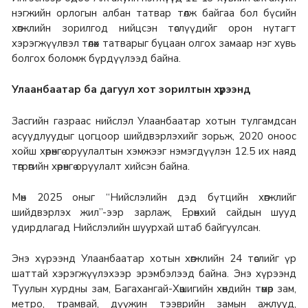
нэгжийн орлогын албан татвар төлж байгаа бол бүсийн
хөгжлийн зорилгод нийцсэн төслүүдийг орон нутагт
хэрэгжүүлвэл төлөх татварыг буцаан олгох замаар нэг хувь
болгох боломж бүрдүүлээд байна.
Улаанбаатар ба дагуул хот зорилтын хүрээнд
Засгийн газраас нийслэл Улаанбаатар хотын тулгамдсан
асуудлуудыг цогцоор шийдвэрлэхийг зорьж, 2020 оноос
хойш хөрөнгө оруулалтын хэмжээг нэмэгдүүлэн 12.5 их наяд
төгрөгийн хөрөнгө оруулалт хийсэн байна.
Мөн 2025 оныг “Нийслэлийн дэд бүтцийн хөгжлийг
шийдвэрлэх жил”-ээр зарлаж, Ерөнхий сайдын шууд
удирдлагад Нийслэлийн шуурхай штаб байгуулсан.
Энэ хүрээнд Улаанбаатар хотын хөгжлийн 24 төслийг үр
шаттай хэрэгжүүлэхээр эрэмбэлээд байна. Энэ хүрээнд
Туулын хурдны зам, Багахангай-Хөшигийн хөндийн төмөр зам,
метро, трамвай, дүүжин тээврийн замын ажлууд,