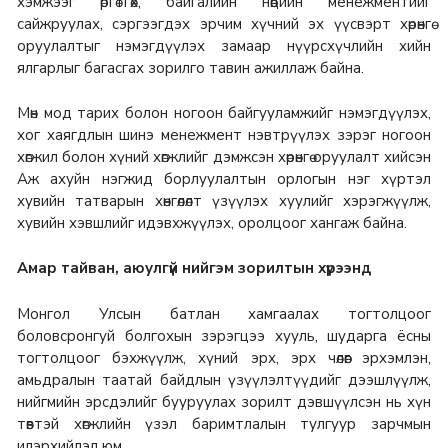
хэмжээг өргөтгөх, байгалийн нөөцийн менежментийг
сайжруулах, сэргээгдэх эрчим хүчний эх үүсвэрт хөрөнгө
оруулалтыг нэмэгдүүлэх замаар нүүрсхүчлийн хийн
ялгарлыг багасгах зорилго тавин ажиллаж байна.
Мөн мод тарих болон ногоон байгууламжийг нэмэгдүүлэх,
хог хаягдлын шинэ менежмент нэвтрүүлэх зэрэг ногоон
хөгжил болон хүний хөгжлийг дэмжсэн хөрөнгө оруулалт хийсэн
Аж ахуйн нэгжид борлуулалтын орлогын нэг хүртэл
хувийн татварын хөнгөлөлт үзүүлэх хуулийг хэрэгжүүлж,
хувийн хэвшлийг идэвхжүүлэх, оролцоог хангаж байна.
Амар тайван, аюулгүй нийгэм зорилтын хүрээнд
Монгол Улсын батлан хамгаалах тогтолцоог
боловсронгуй болгохын зэрэгцээ хууль, шударга ёсны
тогтолцоог бэхжүүлж, хүний эрх, эрх чөлөөг эрхэмлэн,
амьдралын таатай байдлын үзүүлэлтүүдийг дээшлүүлж,
нийгмийн эрсдэлийг бууруулах зорилт дэвшүүлсэн нь хүн
төвтэй хөгжлийн үзэл баримтлалын тулгуур зарчмын
илэрхийлэл юм.