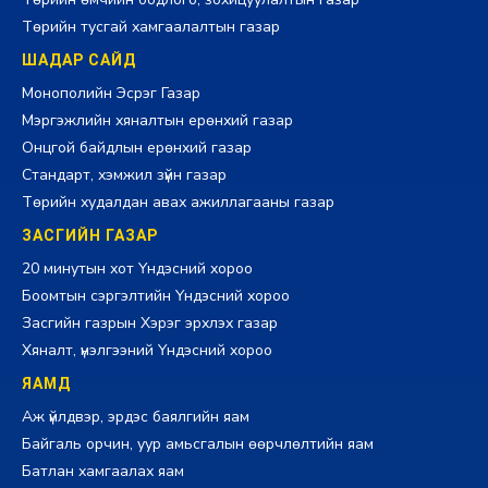
Төрийн тусгай хамгаалалтын газар
ШАДАР САЙД
Монополийн Эсрэг Газар
Мэргэжлийн хяналтын ерөнхий газар
Онцгой байдлын ерөнхий газар
Стандарт, хэмжил зүйн газар
Төрийн худалдан авах ажиллагааны газар
ЗАСГИЙН ГАЗАР
20 минутын хот Үндэсний хороо
Боомтын сэргэлтийн Үндэсний хороо
Засгийн газрын Хэрэг эрхлэх газар
Хяналт, үнэлгээний Үндэсний хороо
ЯАМД
Аж үйлдвэр, эрдэс баялгийн яам
Байгаль орчин, уур амьсгалын өөрчлөлтийн яам
Батлан хамгаалах яам