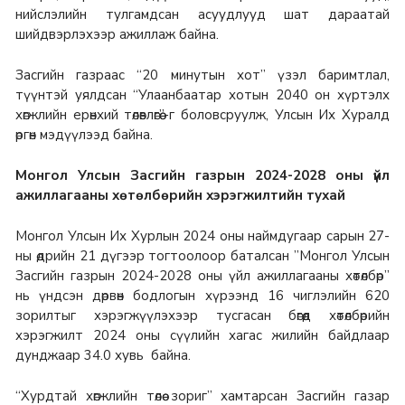
нийслэлийн тулгамдсан асуудлууд шат дараатай
шийдвэрлэхээр ажиллаж байна.
Засгийн газраас “20 минутын хот” үзэл баримтлал,
түүнтэй уялдсан “Улаанбаатар хотын 2040 он хүртэлх
хөгжлийн ерөнхий төлөвлөгөө”-г боловсруулж, Улсын Их Хуралд
өргөн мэдүүлээд байна.
Монгол Улсын Засгийн газрын 2024-2028 оны үйл
ажиллагааны хөтөлбөрийн хэрэгжилтийн тухай
Монгол Улсын Их Хурлын 2024 оны наймдугаар сарын 27-
ны өдрийн 21 дүгээр тогтоолоор баталсан ’’Монгол Улсын
Засгийн газрын 2024-2028 оны үйл ажиллагааны хөтөлбөр’’
нь үндсэн дөрвөн бодлогын хүрээнд 16 чиглэлийн 620
зорилтыг хэрэгжүүлэхээр тусгасан бөгөөд хөтөлбөрийн
хэрэгжилт 2024 оны сүүлийн хагас жилийн байдлаар
дунджаар 34.0 хувь байна.
“Хурдтай хөгжлийн төлөө зориг” хамтарсан Засгийн газар