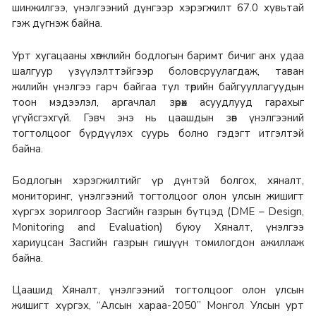
шинжилгээ, үнэлгээний дүнгээр хэрэгжилт 67.0 хувьтай
гэж дүгнэж байна.
Урт хугацааны хөгжлийн бодлогын баримт бичиг анх удаа
шалгуур үзүүлэлттэйгээр боловсруулагдаж, таван
жилийн үнэлгээ гарч байгаа тул төрийн байгууллагуудын
тоон мэдээлэл, аргачлал зөрөх асуудлууд гарахыг
үгүйсгэхгүй. Гэвч энэ нь цаашдын зөв үнэлгээний
тогтолцоог бүрдүүлэх суурь болно гэдэгт итгэлтэй
байна.
Бодлогын хэрэгжилтийг үр дүнтэй болгох, хяналт,
мониторинг, үнэлгээний тогтолцоог олон улсын жишигт
хүргэх зорилгоор Засгийн газрын бүтцэд (DME – Design,
Monitoring and Evaluation) буюу Хяналт, үнэлгээ
хариуцсан Засгийн газрын гишүүн томилогдон ажиллаж
байна.
Цаашид Хяналт, үнэлгээний тогтолцоог олон улсын
жишигт хүргэх, “Алсын хараа-2050” Монгол Улсын урт