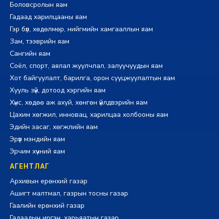
Боловсролын яам
Гадаад харилцааны яам
Гэр бүл, хөдөлмөр, нийгмийн хамгааллын яам
Зам, тээврийн яам
Сангийн яам
Соёл, спорт, аялал жуулчлал, залуучуудын яам
Хот байгуулалт, барилга, орон сууцжуулалтын яам
Хууль зүй, дотоод хэргийн яам
Хүнс, хөдөө аж ахуй, хөнгөн үйлдвэрийн яам
Цахим хөгжил, инновац, харилцаа холбооны яам
Эдийн засаг, хөгжлийн яам
Эрүүл мэндийн яам
Эрчим хүчний яам
АГЕНТЛАГ
Архивын ерөнхий газар
Ашигт малтмал, газрын тосны газар
Гаалийн ерөнхий газар
Гадаадын иргэн, харьяатын газар