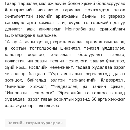
Газар тариалан, мал аж ахуйн болон хүнсний боловсруулах
үйлдвэрлэлийн чиглэлээр тариалан эрхлэгчдэд олгох
хөнгөлөлттэй зээлийг арилжааны банкны эх үүсвэрээр
санхүүжүүлэх арга хэмжээг авч, хууль тогтоомжийн дагуу
дэмжлэг үзүүлж ажиллахыг Монголбанкны ерөнхийлөгч
Б.Лхагвасүрэнд зөвлөжээ.
“Атар-4” аяны хүрээнд хөрс хамгаалал, ургамал хамгаалал,
үр сортын тогтолцооны шинэчлэл, тэжээл үйлдвэрлэл,
кластер хоршоо, хадгалалт борлуулалт, тээвэр,
ложистик, инноваци, техник технологи, зөвлөх үйлчилгээ,
хүний нөөц, эрсдлийн менежмент, гадаад худалдаа зэрэг
чиглэлээр багцлан “Уур амьсгалын өөрчлөлтөд дасан
зохицох, байгальд ээлтэй тариалангийн үйлдвэрлэл”,
“Бүсчилсэн хөгжил”, “Үйлдвэрлэл, үнэ цэнийн сүлжээ”,
“Инноваци, технологи”, “Эрсдэлийн тогтолцоо, гадаад
худалдаа” зэрэг таван зорилтын хүрээнд 60 арга хэмжээг
хэрэгжүүлэхээр төлөвлөжээ.
Засгийн газрын хуралдаан