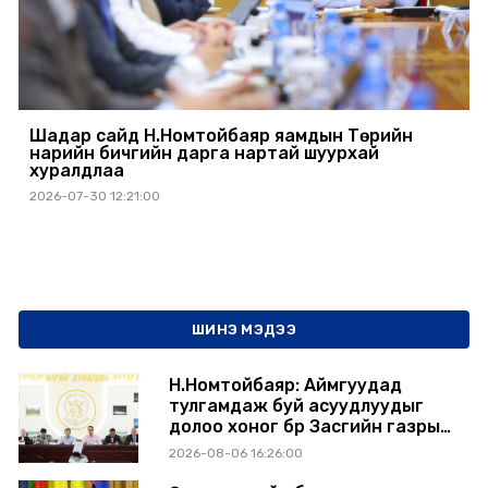
Шадар сайд Н.Номтойбаяр яамдын Төрийн
нарийн бичгийн дарга нартай шуурхай
хуралдлаа
2026-07-30 12:21:00
ШИНЭ МЭДЭЭ
Н.Номтойбаяр: Аймгуудад
тулгамдаж буй асуудлуудыг
долоо хоног бүр Засгийн газрын
хуралдаанд танилцуулж,
2026-08-06 16:26:00
шийдвэрлүүлнэ