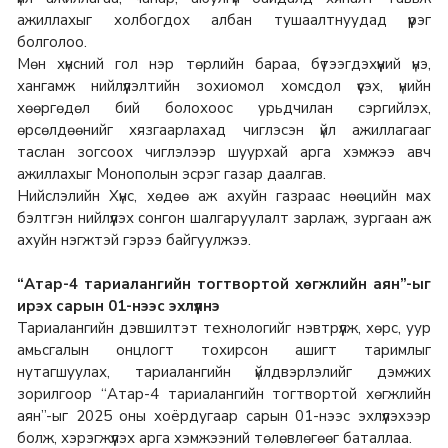
ажиллахыг холбогдох албан тушаалтнуудад үүрэг
болголоо.
Мөн хүнсний гол нэр төрлийн бараа, бүтээгдэхүүний үнэ,
хангамж нийлүүлэлтийн зохиомол хомсдол үүсэх, үнийн
хөөргөдөл бий болохоос урьдчилан сэргийлэх,
өрсөлдөөнийг хязгаарлахад чиглэсэн үйл ажиллагааг
таслан зогсоох чиглэлээр шуурхай арга хэмжээ авч
ажиллахыг Монополын эсрэг газар даалгав.
Нийслэлийн Хүнс, хөдөө аж ахуйн газраас нөөцийн мах
бэлтгэн нийлүүлэх сонгон шалгаруулалт зарлаж, зургаан аж
ахуйн нэгжтэй гэрээ байгуулжээ.
“Атар-4 тариалангийн тогтвортой хөгжлийн аян”-ыг
ирэх сарын 01-нээс эхлүүлнэ
Тариалангийн дэвшилтэт технологийг нэвтрүүлж, хөрс, уур
амьсгалын онцлогт тохирсон ашигт таримлыг
нутагшуулах, тариалангийн үйлдвэрлэлийг дэмжих
зорилгоор “Атар-4 тариалангийн тогтвортой хөгжлийн
аян”-ыг 2025 оны хоёрдугаар сарын 01-нээс эхлүүлэхээр
болж, хэрэгжүүлэх арга хэмжээний төлөвлөгөөг баталлаа.