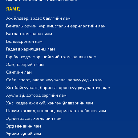
ЯАМД
Аж үйлдвэр, эрдэс баялгийн яам
Байгаль орчин, уур амьсгалын өөрчлөлтийн яам
Батлан хамгаалах яам
Боловсролын яам
Гадаад харилцааны яам
Гэр бүл, хөдөлмөр, нийгмийн хамгааллын яам
Зам, тээврийн яам
Сангийн яам
Соёл, спорт, аялал жуулчлал, залуучуудын яам
Хот байгуулалт, барилга, орон сууцжуулалтын яам
Хууль зүй, дотоод хэргийн яам
Хүнс, хөдөө аж ахуй, хөнгөн үйлдвэрийн яам
Цахим хөгжил, инновац, харилцаа холбооны яам
Эдийн засаг, хөгжлийн яам
Эрүүл мэндийн яам
Эрчим хүчний яам