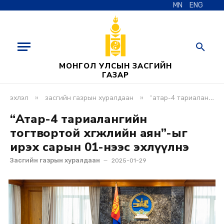
MN
ENG
МОНГОЛ УЛСЫН ЗАСГИЙН
ГАЗАР
»
»
эхлэл
засгийн газрын хуралдаан
“атар-4 тариалангийн тогтвортой хөгжлийн аян”-ыг ирэх сарын 01-нээс эхлүүлнэ
“Атар-4 тариалангийн
тогтвортой хөгжлийн аян”-ыг
ирэх сарын 01-нээс эхлүүлнэ
Засгийн газрын хуралдаан
2025-01-29