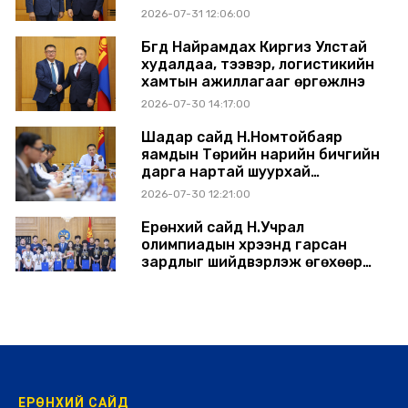
өргөжүүлэхээр санал солилцлоо
2026-07-31 12:06:00
Бүгд Найрамдах Киргиз Улстай
худалдаа, тээвэр, логистикийн
хамтын ажиллагааг өргөжүүлнэ
2026-07-30 14:17:00
Шадар сайд Н.Номтойбаяр
яамдын Төрийн нарийн бичгийн
дарга нартай шуурхай
хуралдлаа
2026-07-30 12:21:00
Ерөнхий сайд Н.Учрал
олимпиадын хүрээнд гарсан
зардлыг шийдвэрлэж өгөхөөр
болов
2026-07-29 14:11:00
ЕРӨНХИЙ САЙД