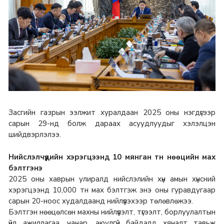
Засгийн газрын ээлжит хуралдаан 2025 оны нэгдүгээр
сарын 29-нд болж дараах асуудлуудыг хэлэлцэн
шийдвэрлэлээ.
Нийслэлчүүдийн хэрэгцээнд 10 мянган тн нөөцийн мах
бэлтгэнэ
2025 оны хаврын улиралд нийслэлийн хүн амын хүнсний
хэрэгцээнд 10,000 тн мах бэлтгэж энэ оны гуравдугаар
сарын 20-ноос худалдаанд нийлүүлэхээр төлөвлөжээ.
Бэлтгэн нөөцөлсөн махны нийлүүлэлт, түгээлт, борлуулалтын
үйл ажиллагаа, чанар, аюулгүй байдалд хяналт тавьж