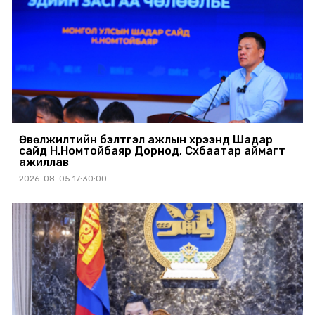
Өвөлжилтийн бэлтгэл ажлын хүрээнд Шадар
сайд Н.Номтойбаяр Дорнод, Сүхбаатар аймагт
ажиллав
2026-08-05 17:30:00