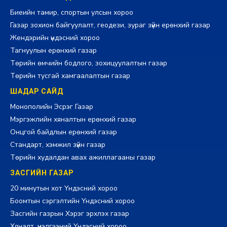
Биеийн тамир, спортын улсын хороо
Газар зохион байгуулалт, геодези, зураг зүйн ерөнхий газар
Жендэрийн үндэсний хороо
Тагнуулын ерөнхий газар
Төрийн өмчийн бодлого, зохицуулалтын газар
Төрийн тусгай хамгаалалтын газар
ШАДАР САЙД
Монополийн Эсрэг Газар
Мэргэжлийн хяналтын ерөнхий газар
Онцгой байдлын ерөнхий газар
Стандарт, хэмжил зүйн газар
Төрийн худалдан авах ажиллагааны газар
ЗАСГИЙН ГАЗАР
20 минутын хот Үндэсний хороо
Боомтын сэргэлтийн Үндэсний хороо
Засгийн газрын Хэрэг эрхлэх газар
Хяналт, үнэлгээний Үндэсний хороо