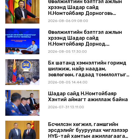
Өвөлжилтийн бэлтгэл ажлын
хүрээнд Шадар сайд
Н.Номтойбаяр Дорноговь
аймагт ажиллав
2026-08-06 09:08:00
Өвөлжилтийн бэлтгэл ажлын
хүрээнд Шадар сайд
Н.Номтойбаяр Дорнод,
Сүхбаатар аймагт ажиллав
2026-08-05 17:30:00
Бүх шатанд хэмнэлтийн горимд
шилжиж, найр наадам,
зөвлөгөөн, гадаад томилолтыг
хориглолоо
2026-08-05 14:44:00
Шадар сайд Н.Номтойбаяр
Хэнтий аймагт ажиллаж байна
2026-07-31 13:11:00
Бүсчилсэн хөгжил, гамшгийн
эрсдэлийг бууруулах чиглэлээр
НҮБ-тай хамтын ажиллагаагаа