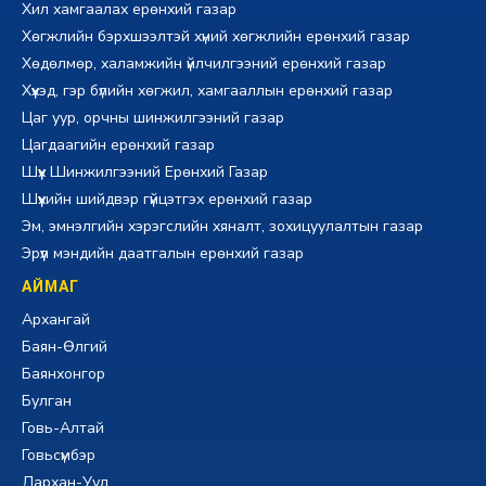
Хил хамгаалах ерөнхий газар
Хөгжлийн бэрхшээлтэй хүний хөгжлийн ерөнхий газар
Хөдөлмөр, халамжийн үйлчилгээний ерөнхий газар
Хүүхэд, гэр бүлийн хөгжил, хамгааллын ерөнхий газар
Цаг уур, орчны шинжилгээний газар
Цагдаагийн ерөнхий газар
Шүүх Шинжилгээний Ерөнхий Газар
Шүүхийн шийдвэр гүйцэтгэх ерөнхий газар
Эм, эмнэлгийн хэрэгслийн хяналт, зохицуулалтын газар
Эрүүл мэндийн даатгалын ерөнхий газар
АЙМАГ
Архангай
Баян-Өлгий
Баянхонгор
Булган
Говь-Алтай
Говьсүмбэр
Дархан-Уул