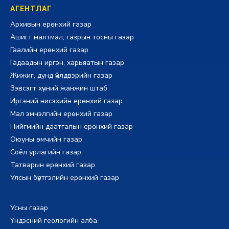
АГЕНТЛАГ
Архивын ерөнхий газар
Ашигт малтмал, газрын тосны газар
Гаалийн ерөнхий газар
Гадаадын иргэн, харьяатын газар
Жижиг, дунд үйлдвэрийн газар
Зэвсэгт хүчний жанжин штаб
Иргэний нисэхийн ерөнхий газар
Мал эмнэлгийн ерөнхий газар
Нийгмийн даатгалын ерөнхий газар
Оюуны өмчийн газар
Соёл урлагийн газар
Татварын ерөнхий газар
Улсын бүртгэлийн ерөнхий газар
Усны газар
Үндэсний геологийн алба