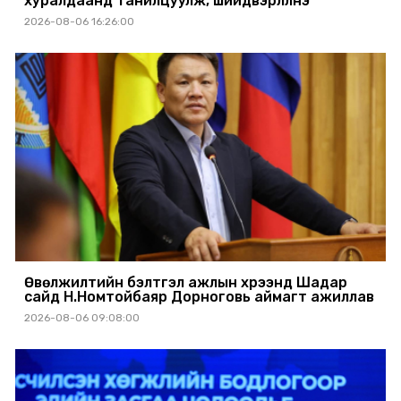
хуралдаанд танилцуулж, шийдвэрлүүлнэ
2026-08-06 16:26:00
Өвөлжилтийн бэлтгэл ажлын хүрээнд Шадар
сайд Н.Номтойбаяр Дорноговь аймагт ажиллав
2026-08-06 09:08:00