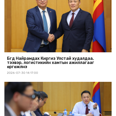
Бүгд Найрамдах Киргиз Улстай худалдаа,
тээвэр, логистикийн хамтын ажиллагааг
өргөжүүлнэ
2026-07-30 14:17:00