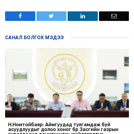
САНАЛ БОЛГОХ
МЭДЭЭ
Н.Номтойбаяр: Аймгуудад тулгамдаж буй
асуудлуудыг долоо хоног бүр Засгийн газрын