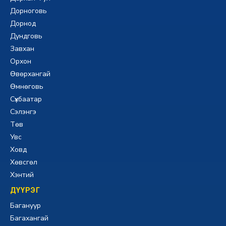
Дорноговь
Дорнод
Дундговь
Завхан
Орхон
Өвөрхангай
Өмнөговь
Сүхбаатар
Сэлэнгэ
Төв
Увс
Ховд
Хөвсгөл
Хэнтий
ДҮҮРЭГ
Багануур
Багахангай