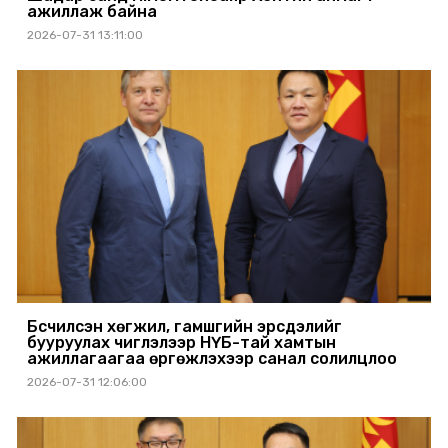
ажиллаж байна
2026-07-31 13:11:00
Бүсчилсэн хөгжил, гамшгийн эрсдэлийг
бууруулах чиглэлээр НҮБ-тай хамтын
ажиллагаагаа өргөжүүлэхээр санал солилцлоо
2026-07-31 12:06:00