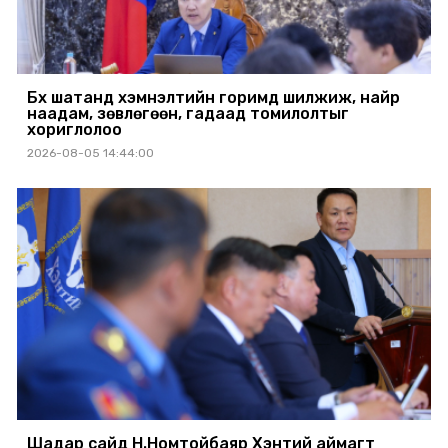
Бүх шатанд хэмнэлтийн горимд шилжиж, найр
наадам, зөвлөгөөн, гадаад томилолтыг
хориглолоо
2026-08-05 14:44:00
Шадар сайд Н.Номтойбаяр Хэнтий аймагт