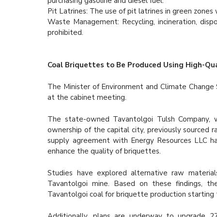
purchasing gasoline and diesel fuel.
Pit Latrines: The use of pit latrines in green zones
Waste Management: Recycling, incineration, dispos
prohibited.
Coal Briquettes to Be Produced Using High-Qua
The Minister of Environment and Climate Change 
at the cabinet meeting.
The state-owned Tavantolgoi Tulsh Company, w
ownership of the capital city, previously sourced
supply agreement with Energy Resources LLC has 
enhance the quality of briquettes.
Studies have explored alternative raw materials
Tavantolgoi mine. Based on these findings, the
Tavantolgoi coal for briquette production starting t
Additionally, plans are underway to upgrade 276