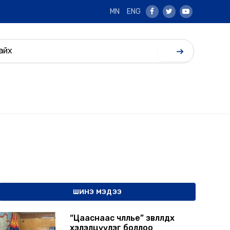
MN
ENG
Facebook
Twitter
Youtube
ШИНЭ МЭДЭЭ
“Цааснаас чөлөөлье” зөвлөлдөх
хэлэлцүүлэг боллоо