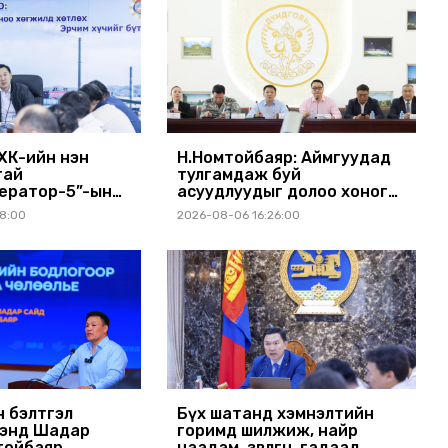
ХК-ийн нэн
Н.Номтойбаяр: Аймгуудад
тай
тулгамдаж буй
ератор-5”-ын
асуудлуудыг долоо хоног
 төсвийг
бүр Засгийн газрын
08:00
2026-08-06 16:26:00
ээр болов
хуралдаанд танилцуулж,
шийдвэрлүүлнэ
н бэлтгэл
Бүх шатанд хэмнэлтийн
ээнд Шадар
горимд шилжиж, найр
тойбаяр
наадам, зөвлөгөөн, гадаад