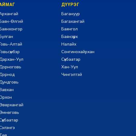
АЙМАГ
ДҮҮРЭГ
Архангай
Багануур
Баян-Өлгий
Багахангай
Баянхонгор
Баянгол
Булган
Баянзүрх
Говь-Алтай
Налайх
Говьсүмбэр
Сонгинохайрхан
Дархан-Уул
Сүхбаатар
Дорноговь
Хан-Уул
Дорнод
Чингэлтэй
Дундговь
Завхан
Орхон
Өвөрхангай
Өмнөговь
Сүхбаатар
Сэлэнгэ
Төв