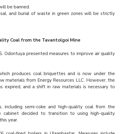
 will be banned.
al, and burial of waste in green zones will be strictly
lity Coal from the Tavantolgoi Mine
S. Odontuya presented measures to improve air quality
hich produces coal briquettes and is now under the
 raw materials from Energy Resources LLC. However, the
expired, and a shift in raw materials is necessary to
, including semi-coke and high-quality coal from the
 cabinet decided to transition to using high-quality
his year.
 coal-fired boilers in Ulaanbaatar. Measures include