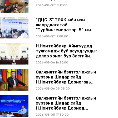
2026-08-07 18:17:00
"ДЦС-3” ТӨХК-ийн нэн
шаардлагатай
“Турбингенератор-5”-ын
шинэчлэлийн төсвийг
2026-08-07 17:08:00
шийдвэрлэхээр болов
Н.Номтойбаяр: Аймгуудад
тулгамдаж буй асуудлуудыг
долоо хоног бүр Засгийн
газрын хуралдаанд
2026-08-06 16:26:00
танилцуулж, шийдвэрлүүлнэ
Өвөлжилтийн бэлтгэл ажлын
хүрээнд Шадар сайд
Н.Номтойбаяр Дорноговь
аймагт ажиллав
2026-08-06 09:08:00
Өвөлжилтийн бэлтгэл ажлын
хүрээнд Шадар сайд
Н.Номтойбаяр Дорнод,
Сүхбаатар аймагт ажиллав
2026-08-05 17:30:00