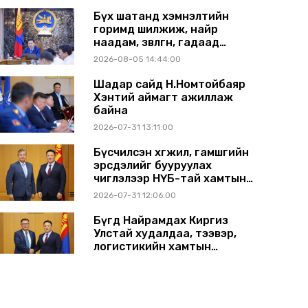
Бүх шатанд хэмнэлтийн
горимд шилжиж, найр
наадам, зөвлөгөөн, гадаад
томилолтыг хориглолоо
2026-08-05 14:44:00
Шадар сайд Н.Номтойбаяр
Хэнтий аймагт ажиллаж
байна
2026-07-31 13:11:00
Бүсчилсэн хөгжил, гамшгийн
эрсдэлийг бууруулах
чиглэлээр НҮБ-тай хамтын
ажиллагаагаа өргөжүүлэхээр
2026-07-31 12:06:00
санал солилцлоо
Бүгд Найрамдах Киргиз
Улстай худалдаа, тээвэр,
логистикийн хамтын
ажиллагааг өргөжүүлнэ
2026-07-30 14:17:00