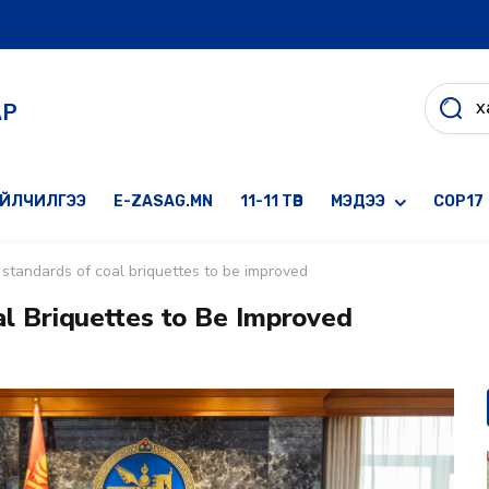
АР
ҮЙЛЧИЛГЭЭ
E-ZASAG.MN
11-11 ТӨВ
МЭДЭЭ
COP17
 standards of coal briquettes to be improved
al Briquettes to Be Improved