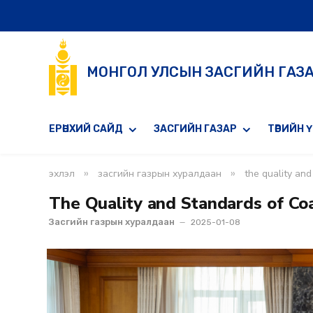
МОНГОЛ УЛСЫН ЗАСГИЙН ГАЗ
ЕРӨНХИЙ САЙД
ЗАСГИЙН ГАЗАР
ТӨРИЙН 
»
»
эхлэл
засгийн газрын хуралдаан
the quality and
The Quality and Standards of Co
Засгийн газрын хуралдаан
2025-01-08