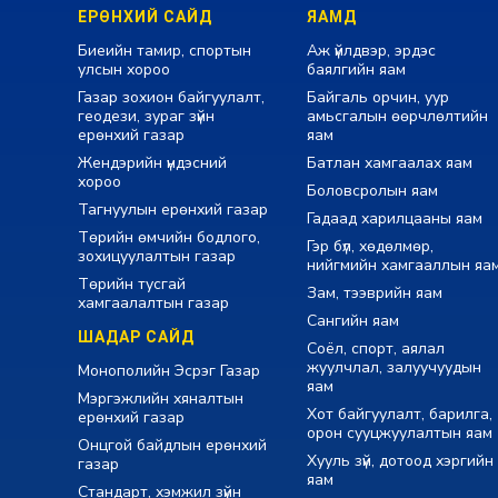
ЕРӨНХИЙ САЙД
ЯАМД
Биеийн тамир, спортын
Аж үйлдвэр, эрдэс
улсын хороо
баялгийн яам
Газар зохион байгуулалт,
Байгаль орчин, уур
геодези, зураг зүйн
амьсгалын өөрчлөлтийн
ерөнхий газар
яам
Жендэрийн үндэсний
Батлан хамгаалах яам
хороо
Боловсролын яам
Тагнуулын ерөнхий газар
Гадаад харилцааны яам
Төрийн өмчийн бодлого,
Гэр бүл, хөдөлмөр,
зохицуулалтын газар
нийгмийн хамгааллын яа
Төрийн тусгай
Зам, тээврийн яам
хамгаалалтын газар
Сангийн яам
ШАДАР САЙД
Соёл, спорт, аялал
жуулчлал, залуучуудын
Монополийн Эсрэг Газар
яам
Мэргэжлийн хяналтын
Хот байгуулалт, барилга,
ерөнхий газар
орон сууцжуулалтын яам
Онцгой байдлын ерөнхий
Хууль зүй, дотоод хэргийн
газар
яам
Стандарт, хэмжил зүйн