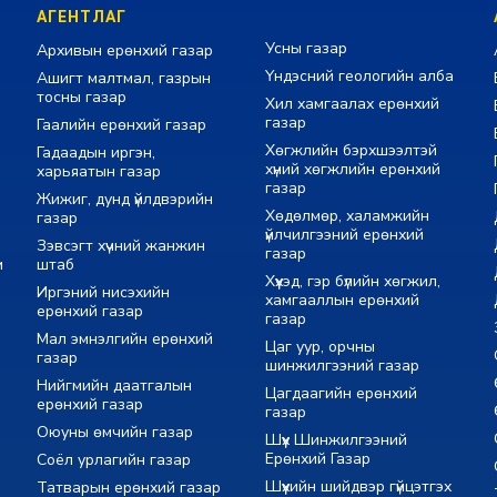
АГЕНТЛАГ
Усны газар
Архивын ерөнхий газар
Үндэсний геологийн алба
Ашигт малтмал, газрын
тосны газар
Хил хамгаалах ерөнхий
газар
Гаалийн ерөнхий газар
Хөгжлийн бэрхшээлтэй
Гадаадын иргэн,
хүний хөгжлийн ерөнхий
харьяатын газар
газар
Жижиг, дунд үйлдвэрийн
Хөдөлмөр, халамжийн
газар
үйлчилгээний ерөнхий
Зэвсэгт хүчний жанжин
газар
м
штаб
Хүүхэд, гэр бүлийн хөгжил,
Иргэний нисэхийн
хамгааллын ерөнхий
ерөнхий газар
газар
Мал эмнэлгийн ерөнхий
Цаг уур, орчны
газар
шинжилгээний газар
Нийгмийн даатгалын
Цагдаагийн ерөнхий
ерөнхий газар
газар
Оюуны өмчийн газар
Шүүх Шинжилгээний
Ерөнхий Газар
Соёл урлагийн газар
Шүүхийн шийдвэр гүйцэтгэх
Татварын ерөнхий газар