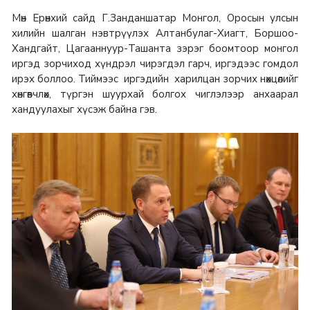
Мөн Ерөнхий сайд Г.Занданшатар Монгол, Оросын улсын
хилийн шалган нэвтрүүлэх Алтанбулаг-Хиагт, Боршоо-
Хандгайт, Цагааннуур-Ташанта зэрэг боомтоор монгол
иргэд зорчиход хүндрэл чирэгдэл гарч, иргэдээс гомдол
ирэх боллоо. Тиймээс иргэдийн харилцан зорчих нөхцөлийг
хөнгөвчлөх, түргэн шуурхай болгох чиглэлээр анхаарал
хандуулахыг хүсэж байна гэв.