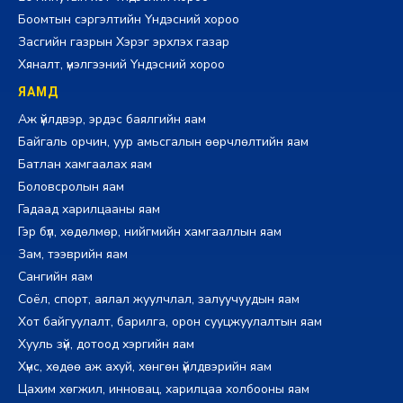
Боомтын сэргэлтийн Үндэсний хороо
Засгийн газрын Хэрэг эрхлэх газар
Хяналт, үнэлгээний Үндэсний хороо
ЯАМД
Аж үйлдвэр, эрдэс баялгийн яам
Байгаль орчин, уур амьсгалын өөрчлөлтийн яам
Батлан хамгаалах яам
Боловсролын яам
Гадаад харилцааны яам
Гэр бүл, хөдөлмөр, нийгмийн хамгааллын яам
Зам, тээврийн яам
Сангийн яам
Соёл, спорт, аялал жуулчлал, залуучуудын яам
Хот байгуулалт, барилга, орон сууцжуулалтын яам
Хууль зүй, дотоод хэргийн яам
Хүнс, хөдөө аж ахуй, хөнгөн үйлдвэрийн яам
Цахим хөгжил, инновац, харилцаа холбооны яам