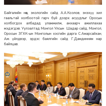
Байгалийн нөөц, экологийн сайд А.А.Козлов, энэхүү хил
гаальтай холбоотой гарч буй дээрх асуудлыг Оросын
холбогдох албадад уламжилж, анхаарч ажиллахаа
мэдэгдэв. Уулзалтад Монгол Улсын Шадар сайд, Монгол,
Оросын ЗГХК-ын Монголын хэсгийн дарга С.Амарсайхан,
Аж үйлдвэр, эрдэс баялгийн сайд Г.Дамдинням нар
байлцав.