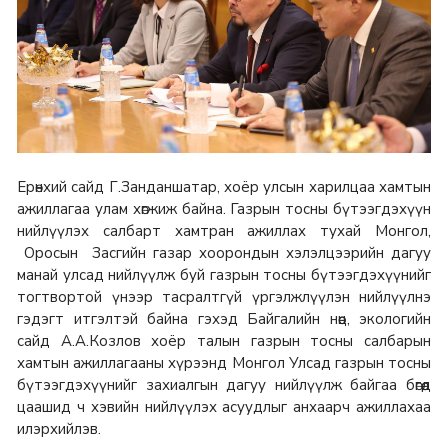
Ерөнхий сайд Г.Занданшатар, хоёр улсын харилцаа хамтын
ажиллагаа улам хөгжиж байна. Газрын тосны бүтээгдэхүүн
нийлүүлэх салбарт хамтран ажиллах тухай Монгол,
Оросын Засгийн газар хоорондын хэлэлцээрийн дагуу
манай улсад нийлүүлж буй газрын тосны бүтээгдэхүүнийг
тогтвортой үнээр тасралтгүй үргэлжлүүлэн нийлүүлнэ
гэдэгт итгэлтэй байна гэхэд Байгалийн нөөц, экологийн
сайд А.А.Козлов хоёр талын газрын тосны салбарын
хамтын ажиллагааны хүрээнд Монгол Улсад газрын тосны
бүтээгдэхүүнийг захиалгын дагуу нийлүүлж байгаа бөгөөд
цаашид ч хэвийн нийлүүлэх асуудлыг анхаарч ажиллахаа
илэрхийлэв.