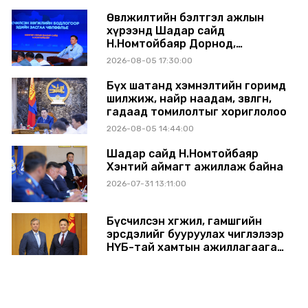
Өвөлжилтийн бэлтгэл ажлын
хүрээнд Шадар сайд
Н.Номтойбаяр Дорнод,
Сүхбаатар аймагт ажиллав
2026-08-05 17:30:00
Бүх шатанд хэмнэлтийн горимд
шилжиж, найр наадам, зөвлөгөөн,
гадаад томилолтыг хориглолоо
2026-08-05 14:44:00
Шадар сайд Н.Номтойбаяр
Хэнтий аймагт ажиллаж байна
2026-07-31 13:11:00
Бүсчилсэн хөгжил, гамшгийн
эрсдэлийг бууруулах чиглэлээр
НҮБ-тай хамтын ажиллагаагаа
өргөжүүлэхээр санал солилцлоо
2026-07-31 12:06:00