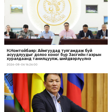
Н.Номтойбаяр: Аймгуудад тулгамдаж буй
асуудлуудыг долоо хоног бүр Засгийн газрын
хуралдаанд танилцуулж, шийдвэрлүүлнэ
2026-08-06 16:26:00