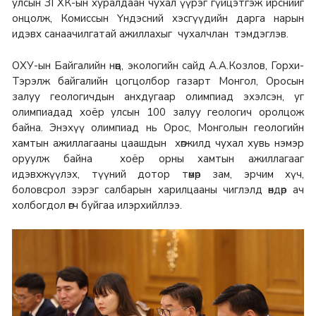
улсын ЗГХК-ын хуралдаан чухал үүрэг гүйцэтгэж ирснийг
онцолж, Комиссын Үндэсний хэсгүүдийн дарга нарын
идэвх санаачилгатай ажиллахыг чухалчлан тэмдэглэв.
ОХУ-ын Байгалийн нөөц, экологийн сайд А.А.Козлов, Горхи-
Тэрэлж байгалийн цогцолбор газарт Монгол, Оросын
залуу геологичдын анхдугаар олимпиад эхэлсэн, уг
олимпиадад хоёр улсын 100 залуу геологич оролцож
байна. Энэхүү олимпиад нь Орос, Монголын геологийн
хамтын ажиллагааны цаашдын хөгжилд чухал хувь нэмэр
оруулж байна хоёр орны хамтын ажиллагааг
идэвхжүүлэх, түүний дотор төмөр зам, эрчим хүч,
боловсрол зэрэг салбарын харилцааны чиглэлд өндөр ач
холбогдол өгч буйгаа илэрхийллээ.