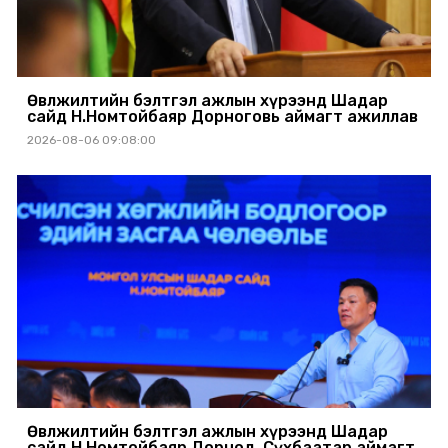
Өвөлжилтийн бэлтгэл ажлын хүрээнд Шадар
сайд Н.Номтойбаяр Дорноговь аймагт ажиллав
2026-08-06 09:08:00
Өвөлжилтийн бэлтгэл ажлын хүрээнд Шадар
сайд Н.Номтойбаяр Дорнод, Сүхбаатар аймагт