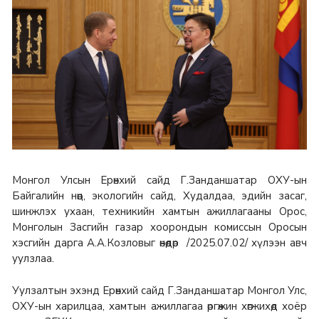
Монгол Улсын Ерөнхий сайд Г.Занданшатар ОХУ-ын
Байгалийн нөөц, экологийн сайд, Худалдаа, эдийн засаг,
шинжлэх ухаан, техникийн хамтын ажиллагааны Орос,
Монголын Засгийн газар хоорондын комиссын Оросын
хэсгийн дарга А.А.Козловыг өнөөдөр /2025.07.02/ хүлээн авч
уулзлаа.
Уулзалтын эхэнд Ерөнхий сайд Г.Занданшатар Монгол Улс,
ОХУ-ын харилцаа, хамтын ажиллагаа өргөжин хөгжихөд хоёр