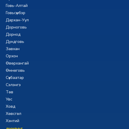
Говь-Алтай
Говьсүмбэр
Дархан-Уул
Дорноговь
Дорнод
Дундговь
Завхан
Орхон
Өвөрхангай
Өмнөговь
Сүхбаатар
Сэлэнгэ
Төв
Увс
Ховд
Хөвсгөл
Хэнтий