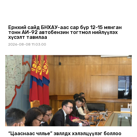
Ерөнхий сайд БНХАУ-аас сар бүр 12-15 мянган
тонн АИ-92 автобензин тогтмол нийлүүлэх
хүсэлт тавилаа
2026-08-08 11:03:00
“Цааснаас чөлөөлье” зөвлөлдөх хэлэлцүүлэг боллоо