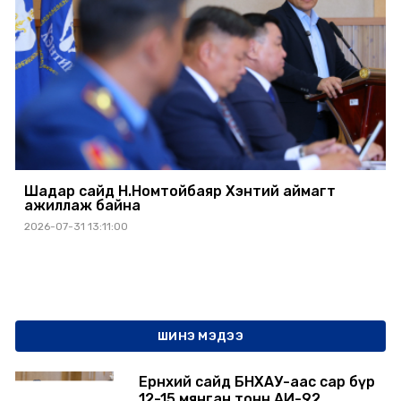
Шадар сайд Н.Номтойбаяр Хэнтий аймагт
ажиллаж байна
2026-07-31 13:11:00
ШИНЭ МЭДЭЭ
Ерөнхий сайд БНХАУ-аас сар бүр
12-15 мянган тонн АИ-92