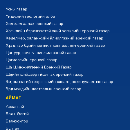
Усны газар
Үндэсний геологийн алба
Хил хамгаалах ерөнхий газар
Хөгжлийн бэрхшээлтэй хүний хөгжлийн ерөнхий газар
Хөдөлмөр, халамжийн үйлчилгээний ерөнхий газар
Хүүхэд, гэр бүлийн хөгжил, хамгааллын ерөнхий газар
Цаг уур, орчны шинжилгээний газар
Цагдаагийн ерөнхий газар
Шүүх Шинжилгээний Ерөнхий Газар
Шүүхийн шийдвэр гүйцэтгэх ерөнхий газар
Эм, эмнэлгийн хэрэгслийн хяналт, зохицуулалтын газар
Эрүүл мэндийн даатгалын ерөнхий газар
АЙМАГ
Архангай
Баян-Өлгий
Баянхонгор
Булган