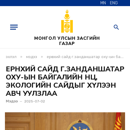
MN
ENG
МОНГОЛ УЛСЫН ЗАСГИЙН
ГАЗАР
»
»
эхлэл
мэдээ
ерөнхий сайд г.занданшатар оху-ын байгалийн нөөц, экологийн сайдыг хүлээн авч уулзлаа
ЕРӨНХИЙ САЙД Г.ЗАНДАНШАТАР
ОХУ-ЫН БАЙГАЛИЙН НӨӨЦ,
ЭКОЛОГИЙН САЙДЫГ ХҮЛЭЭН
АВЧ УУЛЗЛАА
Мэдээ
2025-07-02