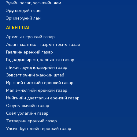
Эдийн засаг, хөгжлийн яам
Эрүүл мэндийн яам
Эрчим хүчний яам
АГЕНТЛАГ
Архивын ерөнхий газар
Ашигт малтмал, газрын тосны газар
Гаалийн ерөнхий газар
Гадаадын иргэн, харьяатын газар
Жижиг, дунд үйлдвэрийн газар
Зэвсэгт хүчний жанжин штаб
Иргэний нисэхийн ерөнхий газар
Мал эмнэлгийн ерөнхий газар
Нийгмийн даатгалын ерөнхий газар
Оюуны өмчийн газар
Соёл урлагийн газар
Татварын ерөнхий газар
Улсын бүртгэлийн ерөнхий газар