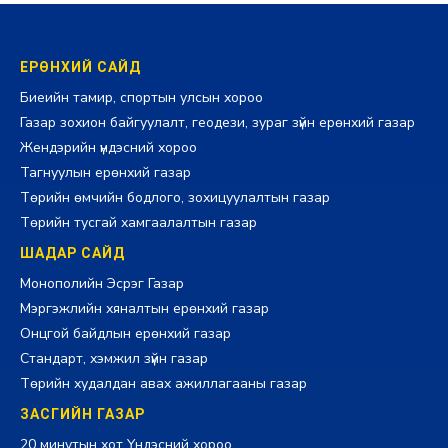
ЕРӨНХИЙ САЙД
Биеийн тамир, спортын улсын хороо
Газар зохион байгуулалт, геодези, зураг зүйн ерөнхий газар
Жендэрийн үндэсний хороо
Тагнуулын ерөнхий газар
Төрийн өмчийн бодлого, зохицуулалтын газар
Төрийн тусгай хамгаалалтын газар
ШАДАР САЙД
Монополийн Эсрэг Газар
Мэргэжлийн хяналтын ерөнхий газар
Онцгой байдлын ерөнхий газар
Стандарт, хэмжил зүйн газар
Төрийн худалдан авах ажиллагааны газар
ЗАСГИЙН ГАЗАР
20 минутын хот Үндэсний хороо