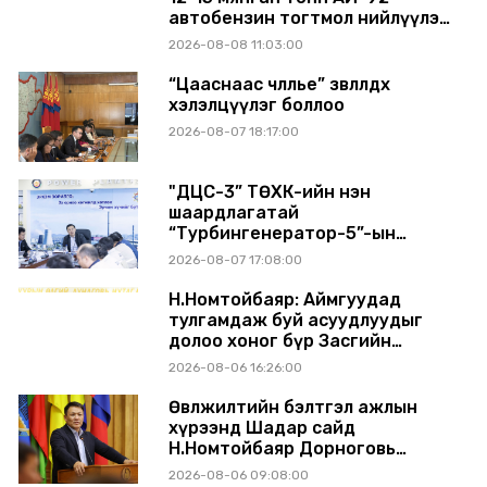
автобензин тогтмол нийлүүлэх
хүсэлт тавилаа
2026-08-08 11:03:00
“Цааснаас чөлөөлье” зөвлөлдөх
хэлэлцүүлэг боллоо
2026-08-07 18:17:00
"ДЦС-3” ТӨХК-ийн нэн
шаардлагатай
“Турбингенератор-5”-ын
шинэчлэлийн төсвийг
2026-08-07 17:08:00
шийдвэрлэхээр болов
Н.Номтойбаяр: Аймгуудад
тулгамдаж буй асуудлуудыг
долоо хоног бүр Засгийн
газрын хуралдаанд
2026-08-06 16:26:00
танилцуулж, шийдвэрлүүлнэ
Өвөлжилтийн бэлтгэл ажлын
хүрээнд Шадар сайд
Н.Номтойбаяр Дорноговь
аймагт ажиллав
2026-08-06 09:08:00