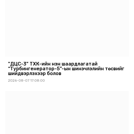
"ДЦС-3” ТӨХК-ийн нэн шаардлагатай
“Турбингенератор-5”-ын шинэчлэлийн төсвийг
шийдвэрлэхээр болов
2026-08-07 17:08:00