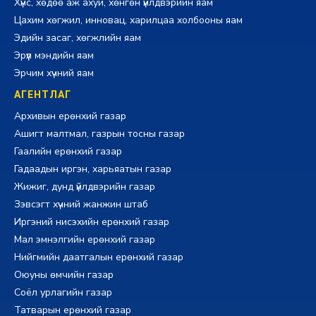
Хүнс, хөдөө аж ахуй, хөнгөн үйлдвэрийн яам
Цахим хөгжил, инновац, харилцаа холбооны яам
Эдийн засаг, хөгжлийн яам
Эрүүл мэндийн яам
Эрчим хүчний яам
АГЕНТЛАГ
Архивын ерөнхий газар
Ашигт малтмал, газрын тосны газар
Гаалийн ерөнхий газар
Гадаадын иргэн, харьяатын газар
Жижиг, дунд үйлдвэрийн газар
Зэвсэгт хүчний жанжин штаб
Иргэний нисэхийн ерөнхий газар
Мал эмнэлгийн ерөнхий газар
Нийгмийн даатгалын ерөнхий газар
Оюуны өмчийн газар
Соёл урлагийн газар
Татварын ерөнхий газар