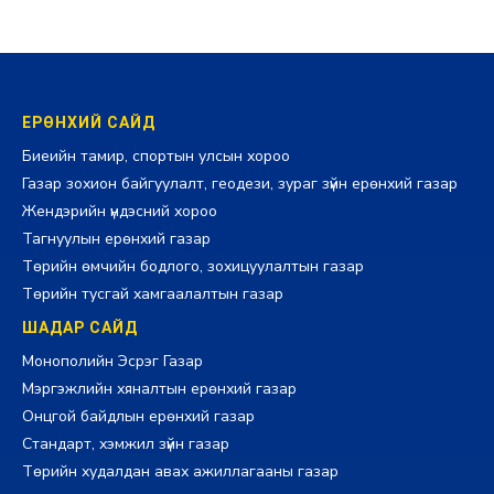
ЕРӨНХИЙ САЙД
Биеийн тамир, спортын улсын хороо
Газар зохион байгуулалт, геодези, зураг зүйн ерөнхий газар
Жендэрийн үндэсний хороо
Тагнуулын ерөнхий газар
Төрийн өмчийн бодлого, зохицуулалтын газар
Төрийн тусгай хамгаалалтын газар
ШАДАР САЙД
Монополийн Эсрэг Газар
Мэргэжлийн хяналтын ерөнхий газар
Онцгой байдлын ерөнхий газар
Стандарт, хэмжил зүйн газар
Төрийн худалдан авах ажиллагааны газар