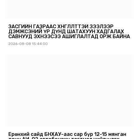
ЗАСГИЙН ГАЗРААС ХӨНГӨЛӨЛТТЭЙ ЗЭЭЛЭЭР
ДЭМЖСЭНИЙ ҮР ДҮНД ШАТАХУУН ХАДГАЛАХ
САВНУУД ЭХНЭЭСЭЭ АШИГЛАЛТАД ОРЖ БАЙНА
2026-08-08 15:44:00
Ерөнхий сайд БНХАУ-аас сар бүр 12-15 мянган