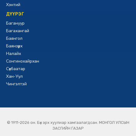
Хэнтий
ДҮҮРЭГ
Багануур
Багахангай
Баянгол
Баянзүрх
Налайх
Сонгинохайрхан
Сүхбаатар
Хан-Уул
Чингэлтэй
© 1911-2026 он. Бүх эрх хуулиар хамгаалагдсан. МОНГОЛ УЛСЫН
ЗАСГИЙН ГАЗАР