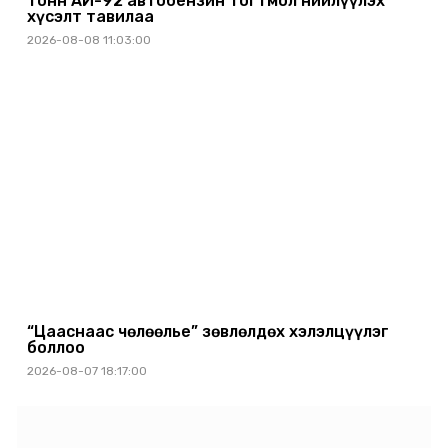
тонн АИ-92 автобензин тогтмол нийлүүлэх
хүсэлт тавилаа
2026-08-08 11:03:00
“Цааснаас чөлөөлье” зөвлөлдөх хэлэлцүүлэг
боллоо
2026-08-07 18:17:00