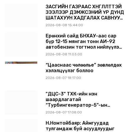
ЗАСГИЙН ГАЗРААС ХӨНГӨЛӨЛТТЭЙ
ЗЭЭЛЭЭР ДЭМЖСЭНИЙ ҮР ДҮНД
ШАТАХУУН ХАДГАЛАХ САВНУУД
ЭХНЭЭСЭЭ АШИГЛАЛТАД ОРЖ
2026-08-08 15:44:00
БАЙНА
Ерөнхий сайд БНХАУ-аас сар
бүр 12-15 мянган тонн АИ-92
автобензин тогтмол нийлүүлэх
хүсэлт тавилаа
2026-08-08 11:03:00
“Цааснаас чөлөөлье” зөвлөлдөх
хэлэлцүүлэг боллоо
2026-08-07 18:17:00
"ДЦС-3” ТӨХК-ийн нэн
шаардлагатай
“Турбингенератор-5”-ын
шинэчлэлийн төсвийг
2026-08-07 17:08:00
шийдвэрлэхээр болов
Н.Номтойбаяр: Аймгуудад
тулгамдаж буй асуудлуудыг