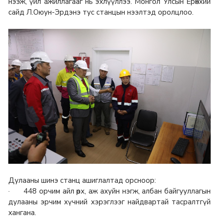
нээж, үйл ажиллагааг нь эхлүүллээ. Монгол Улсын Ерөнхий
сайд Л.Оюун-Эрдэнэ тус станцын нээлтэд оролцлоо.
Дулааны шинэ станц ашиглалтад орсноор:
· 448 орчим айл өрх, аж ахуйн нэгж, албан байгууллагын
дулааны эрчим хүчний хэрэглээг найдвартай тасралтгүй
хангана.