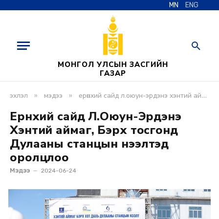
MN
ENG
МОНГОЛ УЛСЫН ЗАСГИЙН
ГАЗАР
»
»
эхлэл
мэдээ
ерөнхий сайд л.оюун-эрдэнэ хэнтий аймаг, бэрх тосгонд дулааны станцын нээлтэд оролцлоо
Ерөнхий сайд Л.Оюун-Эрдэнэ
Хэнтий аймаг, Бэрх тосгонд
Дулааны станцын нээлтэд
оролцлоо
Мэдээ
2024-06-24