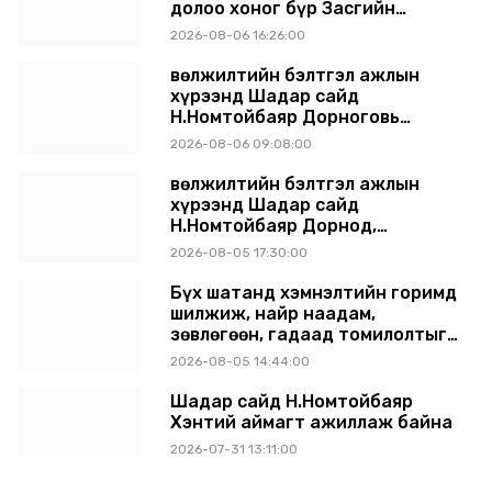
долоо хоног бүр Засгийн
газрын хуралдаанд
2026-08-06 16:26:00
танилцуулж, шийдвэрлүүлнэ
Өвөлжилтийн бэлтгэл ажлын
хүрээнд Шадар сайд
Н.Номтойбаяр Дорноговь
аймагт ажиллав
2026-08-06 09:08:00
Өвөлжилтийн бэлтгэл ажлын
хүрээнд Шадар сайд
Н.Номтойбаяр Дорнод,
Сүхбаатар аймагт ажиллав
2026-08-05 17:30:00
Бүх шатанд хэмнэлтийн горимд
шилжиж, найр наадам,
зөвлөгөөн, гадаад томилолтыг
хориглолоо
2026-08-05 14:44:00
Шадар сайд Н.Номтойбаяр
Хэнтий аймагт ажиллаж байна
2026-07-31 13:11:00