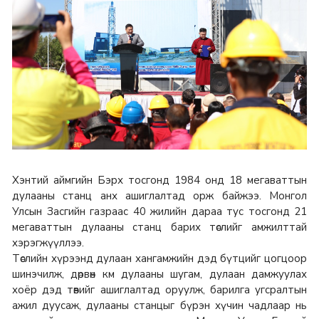
Хэнтий аймгийн Бэрх тосгонд 1984 онд 18 мегаваттын
дулааны станц анх ашиглалтад орж байжээ. Монгол
Улсын Засгийн газраас 40 жилийн дараа тус тосгонд 21
мегаваттын дулааны станц барих төслийг амжилттай
хэрэгжүүллээ.
Төслийн хүрээнд дулаан хангамжийн дэд бүтцийг цогцоор
шинэчилж, дөрвөн км дулааны шугам, дулаан дамжуулах
хоёр дэд төвийг ашиглалтад оруулж, барилга угсралтын
ажил дуусаж, дулааны станцыг бүрэн хүчин чадлаар нь