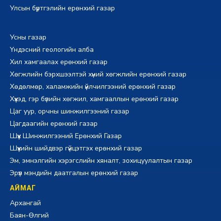
Улсын бүртгэлийн ерөнхий газар
Усны газар
Үндэсний геологийн алба
Хил хамгаалах ерөнхий газар
Хөгжлийн бэрхшээлтэй хүний хөгжлийн ерөнхий газар
Хөдөлмөр, халамжийн үйлчилгээний ерөнхий газар
Хүүхэд, гэр бүлийн хөгжил, хамгааллын ерөнхий газар
Цаг уур, орчны шинжилгээний газар
Цагдаагийн ерөнхий газар
Шүүх Шинжилгээний Ерөнхий Газар
Шүүхийн шийдвэр гүйцэтгэх ерөнхий газар
Эм, эмнэлгийн хэрэгслийн хяналт, зохицуулалтын газар
Эрүүл мэндийн даатгалын ерөнхий газар
АЙМАГ
Архангай
Баян-Өлгий