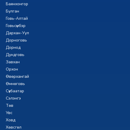
Баянхонгор
Булган
Говь-Алтай
Говьсүмбэр
Дархан-Уул
Дорноговь
Дорнод
Дундговь
Завхан
Орхон
Өвөрхангай
Өмнөговь
Сүхбаатар
Сэлэнгэ
Төв
Увс
Ховд
Хөвсгөл