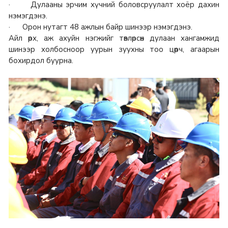
· Дулааны эрчим хүчний боловсруулалт хоёр дахин
нэмэгдэнэ.
· Орон нутагт 48 ажлын байр шинээр нэмэгдэнэ.
Айл өрх, аж ахуйн нэгжийг төвлөрсөн дулаан хангамжид
шинээр холбосноор уурын зуухны тоо цөөрч, агаарын
бохирдол буурна.