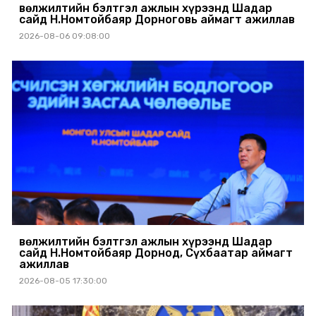
Өвөлжилтийн бэлтгэл ажлын хүрээнд Шадар
сайд Н.Номтойбаяр Дорноговь аймагт ажиллав
2026-08-06 09:08:00
Өвөлжилтийн бэлтгэл ажлын хүрээнд Шадар
сайд Н.Номтойбаяр Дорнод, Сүхбаатар аймагт
ажиллав
2026-08-05 17:30:00