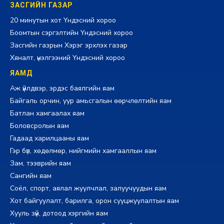
ЗАСГИЙН ГАЗАР
20 минутын хот Үндэсний хороо
Боомтын сэргэлтийн Үндэсний хороо
Засгийн газрын Хэрэг эрхлэх газар
Хяналт, үнэлгээний Үндэсний хороо
ЯАМД
Аж үйлдвэр, эрдэс баялгийн яам
Байгаль орчин, уур амьсгалын өөрчлөлтийн яам
Батлан хамгаалах яам
Боловсролын яам
Гадаад харилцааны яам
Гэр бүл, хөдөлмөр, нийгмийн хамгааллын яам
Зам, тээврийн яам
Сангийн яам
Соёл, спорт, аялал жуулчлал, залуучуудын яам
Хот байгуулалт, барилга, орон сууцжуулалтын яам
Хууль зүй, дотоод хэргийн яам