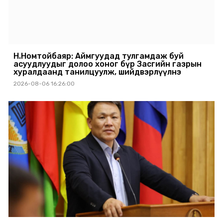
Н.Номтойбаяр: Аймгуудад тулгамдаж буй
асуудлуудыг долоо хоног бүр Засгийн газрын
хуралдаанд танилцуулж, шийдвэрлүүлнэ
2026-08-06 16:26:00