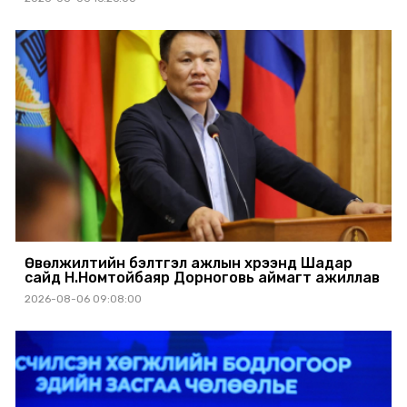
Өвөлжилтийн бэлтгэл ажлын хүрээнд Шадар
сайд Н.Номтойбаяр Дорноговь аймагт ажиллав
2026-08-06 09:08:00