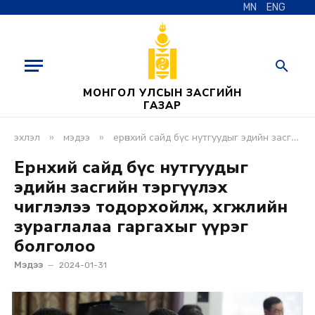
MN
ENG
МОНГОЛ УЛСЫН ЗАСГИЙН
ГАЗАР
»
»
эхлэл
мэдээ
ерөнхий сайд бүс нутгуудыг эдийн засгийн тэргүүлэх чиглэлээ тодорхойлж, хөгжлийн зураглалаа гаргахыг үүрэг болголоо
Ерөнхий сайд бүс нутгуудыг
эдийн засгийн тэргүүлэх
чиглэлээ тодорхойлж, хөгжлийн
зураглалаа гаргахыг үүрэг
болголоо
Мэдээ
2024-01-31