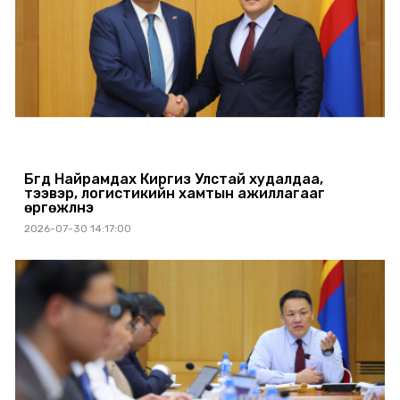
Бүгд Найрамдах Киргиз Улстай худалдаа,
тээвэр, логистикийн хамтын ажиллагааг
өргөжүүлнэ
2026-07-30 14:17:00