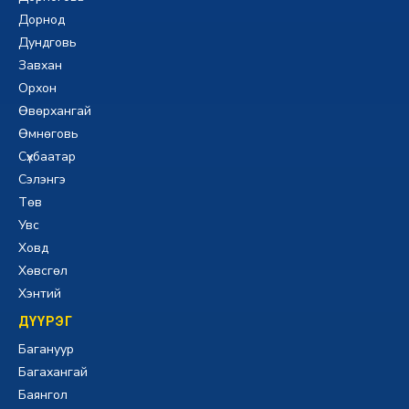
Дорнод
Дундговь
Завхан
Орхон
Өвөрхангай
Өмнөговь
Сүхбаатар
Сэлэнгэ
Төв
Увс
Ховд
Хөвсгөл
Хэнтий
ДҮҮРЭГ
Багануур
Багахангай
Баянгол