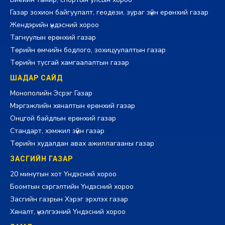
Газар зохион байгуулалт, геодези, зураг зүйн ерөнхий газар
Жендэрийн үндэсний хороо
Тагнуулын ерөнхий газар
Төрийн өмчийн бодлого, зохицуулалтын газар
Төрийн тусгай хамгаалалтын газар
ШАДАР САЙД
Монополийн Эсрэг Газар
Мэргэжлийн хяналтын ерөнхий газар
Онцгой байдлын ерөнхий газар
Стандарт, хэмжил зүйн газар
Төрийн худалдан авах ажиллагааны газар
ЗАСГИЙН ГАЗАР
20 минутын хот Үндэсний хороо
Боомтын сэргэлтийн Үндэсний хороо
Засгийн газрын Хэрэг эрхлэх газар
Хяналт, үнэлгээний Үндэсний хороо