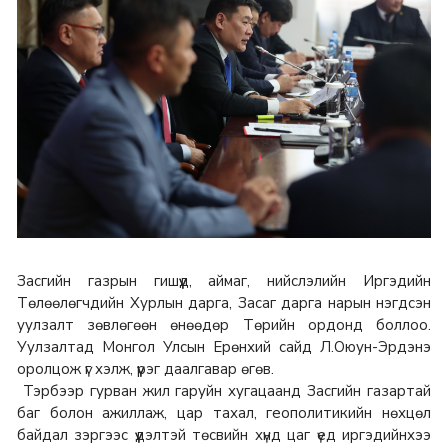
Засгийн газрын гишүүд, аймаг, нийслэлийн Иргэдийн
Төлөөлөгчдийн Хурлын дарга, Засаг дарга нарын нэгдсэн
уулзалт зөвлөгөөн өнөөдөр Төрийн ордонд боллоо.
Уулзалтад Монгол Улсын Ерөнхий сайд Л.Оюун-Эрдэнэ
оролцож үг хэлж, үүрэг даалгавар өгөв.
Тэрбээр гурван жил гаруйн хугацаанд Засгийн газартай
баг болон ажиллаж, цар тахал, геополитикийн нөхцөл
байдал зэргээс үүдэлтэй төсвийн хүнд цаг үед иргэдийнхээ