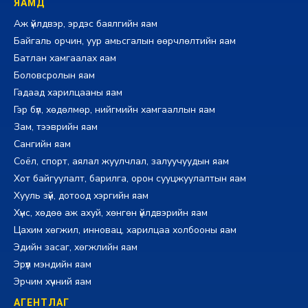
ЯАМД
Аж үйлдвэр, эрдэс баялгийн яам
Байгаль орчин, уур амьсгалын өөрчлөлтийн яам
Батлан хамгаалах яам
Боловсролын яам
Гадаад харилцааны яам
Гэр бүл, хөдөлмөр, нийгмийн хамгааллын яам
Зам, тээврийн яам
Сангийн яам
Соёл, спорт, аялал жуулчлал, залуучуудын яам
Хот байгуулалт, барилга, орон сууцжуулалтын яам
Хууль зүй, дотоод хэргийн яам
Хүнс, хөдөө аж ахуй, хөнгөн үйлдвэрийн яам
Цахим хөгжил, инновац, харилцаа холбооны яам
Эдийн засаг, хөгжлийн яам
Эрүүл мэндийн яам
Эрчим хүчний яам
АГЕНТЛАГ