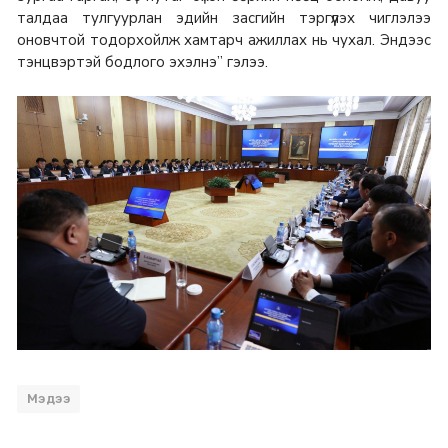
талдаа тулгуурлан эдийн засгийн тэргүүлэх чиглэлээ
оновчтой тодорхойлж хамтарч ажиллах нь чухал. Эндээс
тэнцвэртэй бодлого эхэлнэ” гэлээ.
Мэдээ