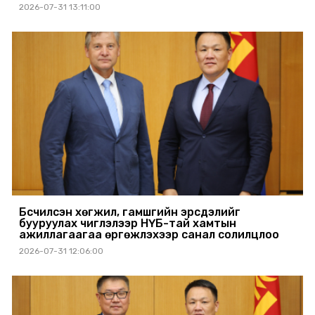
2026-07-31 13:11:00
Бүсчилсэн хөгжил, гамшгийн эрсдэлийг
бууруулах чиглэлээр НҮБ-тай хамтын
ажиллагаагаа өргөжүүлэхээр санал солилцлоо
2026-07-31 12:06:00