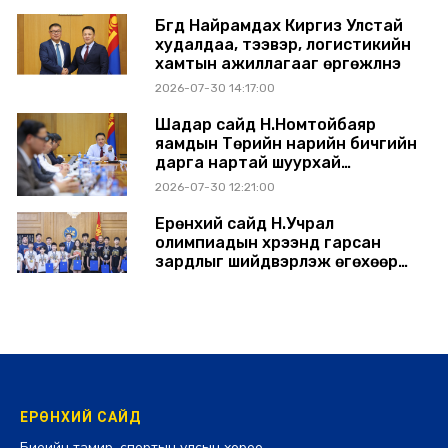
Бүгд Найрамдах Киргиз Улстай
худалдаа, тээвэр, логистикийн
хамтын ажиллагааг өргөжүүлнэ
2026-07-30 14:17:00
Шадар сайд Н.Номтойбаяр
яамдын Төрийн нарийн бичгийн
дарга нартай шуурхай
хуралдлаа
2026-07-30 12:21:00
Ерөнхий сайд Н.Учрал
олимпиадын хүрээнд гарсан
зардлыг шийдвэрлэж өгөхөөр
болов
2026-07-29 14:11:00
ЕРӨНХИЙ САЙД
Биеийн тамир, спортын улсын хороо