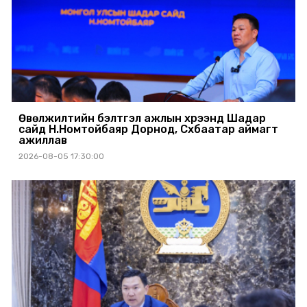
Өвөлжилтийн бэлтгэл ажлын хүрээнд Шадар
сайд Н.Номтойбаяр Дорнод, Сүхбаатар аймагт
ажиллав
2026-08-05 17:30:00