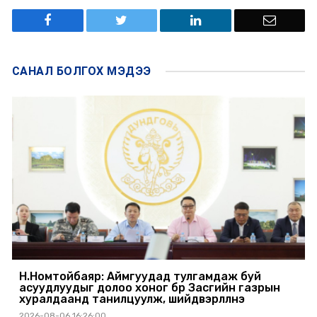
САНАЛ БОЛГОХ
МЭДЭЭ
Н.Номтойбаяр: Аймгуудад тулгамдаж буй
асуудлуудыг долоо хоног бүр Засгийн газрын
хуралдаанд танилцуулж, шийдвэрлүүлнэ
2026-08-06 16:26:00