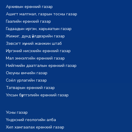
Архивын ерөнхий газар
Ашигт малтмал, газрын тосны газар
Гаалийн ерөнхий газар
Гадаадын иргэн, харьяатын газар
Жижиг, дунд үйлдвэрийн газар
Зэвсэгт хүчний жанжин штаб
Иргэний нисэхийн ерөнхий газар
Мал эмнэлгийн ерөнхий газар
Нийгмийн даатгалын ерөнхий газар
Оюуны өмчийн газар
Соёл урлагийн газар
Татварын ерөнхий газар
Улсын бүртгэлийн ерөнхий газар
Усны газар
Үндэсний геологийн алба
Хил хамгаалах ерөнхий газар