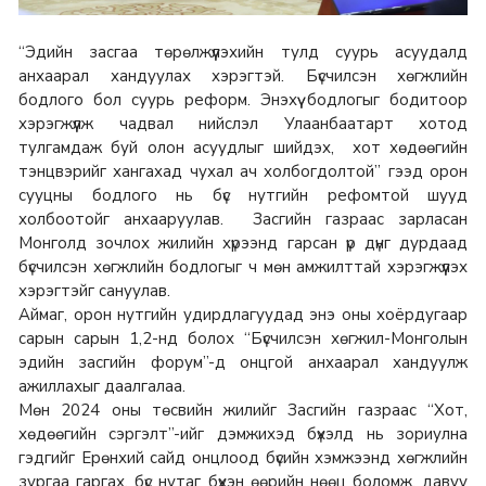
“Эдийн засгаа төрөлжүүлэхийн тулд суурь асуудалд
анхаарал хандуулах хэрэгтэй. Бүсчилсэн хөгжлийн
бодлого бол суурь реформ. Энэхүү бодлогыг бодитоор
хэрэгжүүлж чадвал нийслэл Улаанбаатарт хотод
тулгамдаж буй олон асуудлыг шийдэх, хот хөдөөгийн
тэнцвэрийг хангахад чухал ач холбогдолтой” гээд орон
сууцны бодлого нь бүс нутгийн рефомтой шууд
холбоотойг анхааруулав. Засгийн газраас зарласан
Монголд зочлох жилийн хүрээнд гарсан үр дүнг дурдаад
бүсчилсэн хөгжлийн бодлогыг ч мөн амжилттай хэрэгжүүлэх
хэрэгтэйг сануулав.
Аймаг, орон нутгийн удирдлагуудад энэ оны хоёрдугаар
сарын сарын 1,2-нд болох “Бүсчилсэн хөгжил-Монголын
эдийн засгийн форум”-д онцгой анхаарал хандуулж
ажиллахыг даалгалаа.
Мөн 2024 оны төсвийн жилийг Засгийн газраас “Хот,
хөдөөгийн сэргэлт”-ийг дэмжихэд бүхэлд нь зориулна
гэдгийг Ерөнхий сайд онцлоод бүсийн хэмжээнд хөгжлийн
зургаа гаргах, бүс нутаг бүхэн өөрийн нөөц боломж, давуу