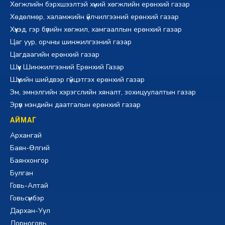
Хөгжлийн бэрхшээлтэй хүний хөгжлийн ерөнхий газар
Хөдөлмөр, халамжийн үйлчилгээний ерөнхий газар
Хүүхэд, гэр бүлийн хөгжил, хамгааллын ерөнхий газар
Цаг уур, орчны шинжилгээний газар
Цагдаагийн ерөнхий газар
Шүүх Шинжилгээний Ерөнхий Газар
Шүүхийн шийдвэр гүйцэтгэх ерөнхий газар
Эм, эмнэлгийн хэрэгслийн хяналт, зохицуулалтын газар
Эрүүл мэндийн даатгалын ерөнхий газар
АЙМАГ
Архангай
Баян-Өлгий
Баянхонгор
Булган
Говь-Алтай
Говьсүмбэр
Дархан-Уул
Дорноговь