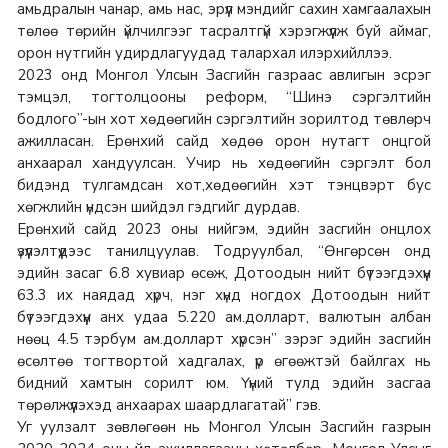
амьдралын чанар, амь нас, эрүүл мэндийг сахин хамгаалахын
төлөө төрийн үйлчилгээг тасралтгүй хэрэгжүүлж буй аймаг,
орон нутгийн удирдлагуудад талархал илэрхийллээ.
2023 онд Монгол Улсын Засгийн газраас авлигын эсрэг
тэмцэл, тогтолцооны реформ, “Шинэ сэргэлтийн
бодлого”-ын хот хөдөөгийн сэргэлтийн зорилтод төвлөрч
ажилласан. Ерөнхий сайд хөдөө орон нутагт онцгой
анхаарал хандуулсан. Учир нь хөдөөгийн сэргэлт бол
бидэнд тулгамдсан хот,хөдөөгийн хэт тэнцвэрт бус
хөгжлийн үндсэн шийдэл гэдгийг дурдав.
Ерөнхий сайд 2023 оны нийгэм, эдийн засгийн онцлох
үзүүлэлтүүдээс танилцуулав. Тодруулбал, “Өнгөрсөн онд
эдийн засаг 6.8 хувиар өсөж, Дотоодын нийт бүтээгдэхүүн
63.3 их наядад хүрч, нэг хүнд ногдох Дотоодын нийт
бүтээгдэхүүн анх удаа 5.220 ам.долларт, валютын албан
нөөц 4.5 тэрбум ам.долларт хүрсэн” зэрэг эдийн засгийн
өсөлтөө тогтвортой хадгалах, үр өгөөжтэй байлгах нь
бидний хамтын сорилт юм. Үүний тулд эдийн засгаа
төрөлжүүлэхэд анхаарах шаардлагатай” гэв.
Уг уулзалт зөвлөгөөн нь Монгол Улсын Засгийн газрын