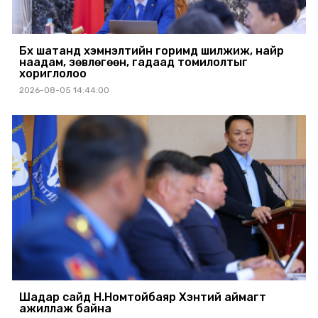
Бүх шатанд хэмнэлтийн горимд шилжиж, найр
наадам, зөвлөгөөн, гадаад томилолтыг
хориглолоо
2026-08-05 14:44:00
Шадар сайд Н.Номтойбаяр Хэнтий аймагт
ажиллаж байна