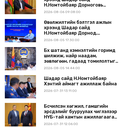
Н.Номтойбаяр Дорноговь
аймагт ажиллав
2026-08-06 09:08:00
Өвөлжилтийн бэлтгэл ажлын
хүрээнд Шадар сайд
Н.Номтойбаяр Дорнод,
Сүхбаатар аймагт ажиллав
2026-08-05 17:30:00
Бүх шатанд хэмнэлтийн горимд
шилжиж, найр наадам,
зөвлөгөөн, гадаад томилолтыг
хориглолоо
2026-08-05 14:44:00
Шадар сайд Н.Номтойбаяр
Хэнтий аймагт ажиллаж байна
2026-07-31 13:11:00
Бүсчилсэн хөгжил, гамшгийн
эрсдэлийг бууруулах чиглэлээр
НҮБ-тай хамтын ажиллагаагаа
өргөжүүлэхээр санал солилцлоо
2026-07-31 12:06:00