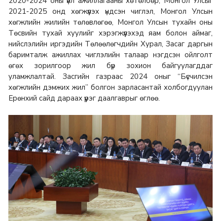
2020-2024 оны үйл ажиллагааны хөтөлбөр, Монгол Улсыг
2021-2025 онд хөгжүүлэх үндсэн чиглэл, Монгол Улсын
хөгжлийн жилийн төлөвлөгөө, Монгол Улсын тухайн оны
Төсвийн тухай хуулийг хэрэгжүүлэхэд яам болон аймаг,
нийслэлийн иргэдийн Төлөөлөгчдийн Хурал, Засаг даргын
баримталж ажиллах чиглэлийн талаар нэгдсэн ойлголт
өгөх зорилгоор жил бүр зохион байгуулагддаг
уламжлалтай. Засгийн газраас 2024 оныг “Бүсчилсэн
хөгжлийн дэмжих жил” болгон зарласантай холбогдуулан
Ерөнхий сайд дараах үүрэг даалгаврыг өглөө.