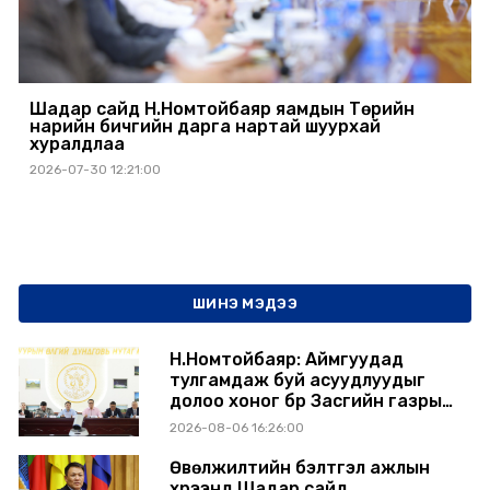
Шадар сайд Н.Номтойбаяр яамдын Төрийн
нарийн бичгийн дарга нартай шуурхай
хуралдлаа
2026-07-30 12:21:00
ШИНЭ МЭДЭЭ
Н.Номтойбаяр: Аймгуудад
тулгамдаж буй асуудлуудыг
долоо хоног бүр Засгийн газрын
хуралдаанд танилцуулж,
2026-08-06 16:26:00
шийдвэрлүүлнэ
Өвөлжилтийн бэлтгэл ажлын
хүрээнд Шадар сайд