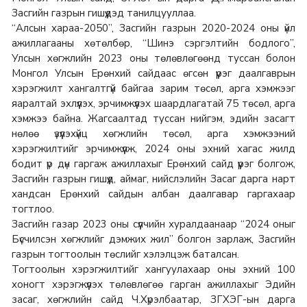
Засгийн газрын гишүүдэд танилцууллаа.
“Алсын хараа-2050”, Засгийн газрын 2020-2024 оны үйл
ажиллагааны хөтөлбөр, “Шинэ сэргэлтийн бодлого”,
Улсын хөгжлийн 2023 оны төлөвлөгөөнд туссан болон
Монгол Улсын Ерөнхий сайдаас өгсөн үүрэг даалгаврын
хэрэгжилт хангалтгүй байгаа зарим төсөл, арга хэмжээг
яаралтай эхлүүлэх, эрчимжүүлэх шаардлагатай 75 төсөл, арга
хэмжээ байна. Жагсаалтад туссан нийгэм, эдийн засагт
нөлөө үзүүлэхүйц хөгжлийн төсөл, арга хэмжээний
хэрэгжилтийг эрчимжүүлж, 2024 оны эхний хагас жилд
бодит үр дүн гаргаж ажиллахыг Ерөнхий сайд үүрэг болгож,
Засгийн газрын гишүүд, аймаг, нийслэлийн Засаг дарга нарт
хандсан Ерөнхий сайдын албан даалгавар гаргахаар
тогтлоо.
Засгийн газар 2023 оны сүүлчийн хуралдаанаар “2024 оныг
Бүсчилсэн хөгжлийг дэмжих жил” болгон зарлаж, Засгийн
газрын тогтоолын төслийг хэлэлцэж баталсан.
Тогтоолын хэрэгжилтийг хангуулахаар оны эхний 100
хоногт хэрэгжүүлэх төлөвлөгөө гарган ажиллахыг Эдийн
засаг, хөгжлийн сайд Ч.Хүрэлбаатар, ЗГХЭГ-ын дарга