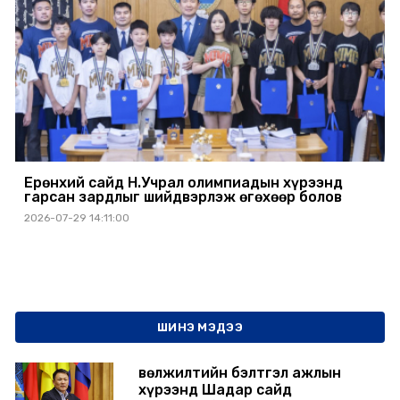
Ерөнхий сайд Н.Учрал олимпиадын хүрээнд
гарсан зардлыг шийдвэрлэж өгөхөөр болов
2026-07-29 14:11:00
ШИНЭ МЭДЭЭ
Өвөлжилтийн бэлтгэл ажлын
хүрээнд Шадар сайд