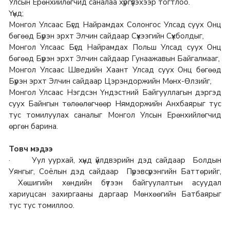
Улсын Ерөнхийлөгчид саналаа хүргүүлэхээр тогтлоо.
Үүнд;
Монгол Улсаас Бүгд Найрамдах Солонгос Улсад суух Онц
бөгөөд Бүрэн эрхт Элчин сайдаар Сүхээгийн Сүхболдыг,
Монгол Улсаас Бүгд Найрамдах Польш Улсад суух Онц
бөгөөд Бүрэн эрхт Элчин сайдаар Гунаажавын Байгалмааг,
Монгол Улсаас Шведийн Хаант Улсад суух Онц бөгөөд
Бүрэн эрхт Элчин сайдаар Цэрэндоржийн Мөнх-Өлзийг,
Монгол Улсаас Нэгдсэн Үндэстний Байгууллагын дэргэд
суух Байнгын төлөөлөгчөөр Нямдоржийн Анхбаярыг тус
тус томилуулах саналыг Монгол Улсын Ерөнхийлөгчид
өргөн барина.
Товч мэдээ
· Уул уурхай, хүнд үйлдвэрийн дэд сайдаар Болдын
Уянгыг, Соёлын дэд сайдаар Пүрэвсүрэнгийн Баттөрийг,
Хөшигийн хөндийн бүтээн байгуулалтын асуудал
хариуцсан захиргааны даргаар Мөнхөөгийн Батбаярыг
тус тус томиллоо.