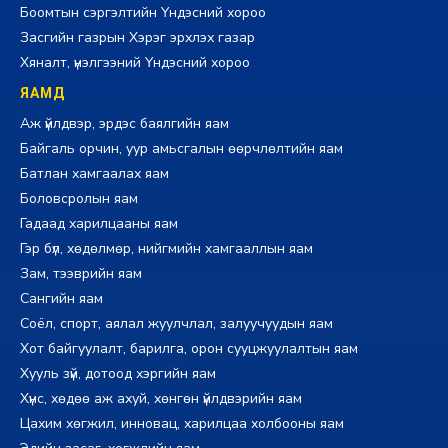
Боомтын сэргэлтийн Үндэсний хороо
Засгийн газрын Хэрэг эрхлэх газар
Хяналт, үнэлгээний Үндэсний хороо
ЯАМД
Аж үйлдвэр, эрдэс баялгийн яам
Байгаль орчин, уур амьсгалын өөрчлөлтийн яам
Батлан хамгаалах яам
Боловсролын яам
Гадаад харилцааны яам
Гэр бүл, хөдөлмөр, нийгмийн хамгааллын яам
Зам, тээврийн яам
Сангийн яам
Соёл, спорт, аялал жуулчлал, залуучуудын яам
Хот байгуулалт, барилга, орон сууцжуулалтын яам
Хууль зүй, дотоод хэргийн яам
Хүнс, хөдөө аж ахуй, хөнгөн үйлдвэрийн яам
Цахим хөгжил, инновац, харилцаа холбооны яам