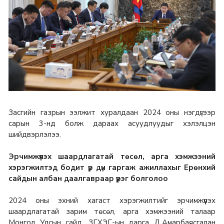
Засгийн газрын ээлжит хуралдаан 2024 оны нэгдүгээр
сарын 3-нд болж дараах асуудлуудыг хэлэлцэн
шийдвэрлэлээ.
Эрчимжүүлэх шаардлагатай төсөл, арга хэмжээний
хэрэгжилтэд бодит үр дүн гаргаж ажиллахыг Ерөнхий
сайдын албан даалгавраар үүрэг болголоо
2024 оны эхний хагаст хэрэгжилтийг эрчимжүүлэх
шаардлагатай зарим төсөл, арга хэмжээний талаар
Монгол Улсын сайд, ЗГХЭГ-ын дарга Д.Амарбаясгалан