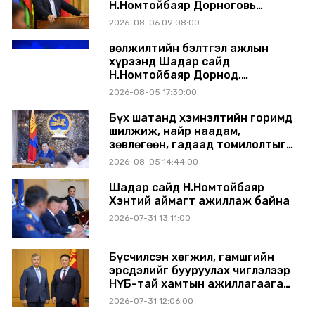
Н.Номтойбаяр Дорноговь
аймагт ажиллав
2026-08-06 09:08:00
Өвөлжилтийн бэлтгэл ажлын
хүрээнд Шадар сайд
Н.Номтойбаяр Дорнод,
Сүхбаатар аймагт ажиллав
2026-08-05 17:30:00
Бүх шатанд хэмнэлтийн горимд
шилжиж, найр наадам,
зөвлөгөөн, гадаад томилолтыг
хориглолоо
2026-08-05 14:44:00
Шадар сайд Н.Номтойбаяр
Хэнтий аймагт ажиллаж байна
2026-07-31 13:11:00
Бүсчилсэн хөгжил, гамшгийн
эрсдэлийг бууруулах чиглэлээр
НҮБ-тай хамтын ажиллагаагаа
өргөжүүлэхээр санал солилцлоо
2026-07-31 12:06:00