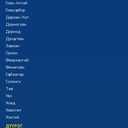
Говь-Алтай
Говьсүмбэр
Дархан-Уул
Дорноговь
Дорнод
Дундговь
Завхан
Орхон
Өвөрхангай
Өмнөговь
Сүхбаатар
Сэлэнгэ
Төв
Увс
Ховд
Хөвсгөл
Хэнтий
ДҮҮРЭГ