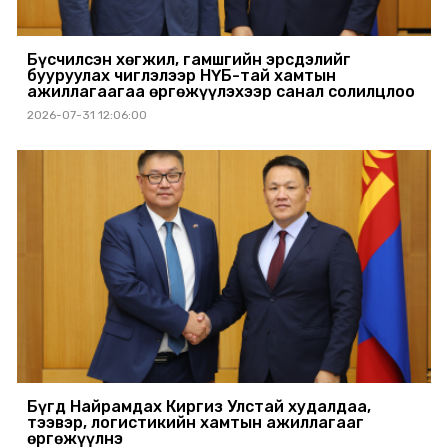
Бүсчилсэн хөгжил, гамшгийн эрсдэлийг
бууруулах чиглэлээр НҮБ-тай хамтын
ажиллагаагаа өргөжүүлэхээр санал солилцлоо
2026-07-31 12:06:00
Бүгд Найрамдах Киргиз Улстай худалдаа,
тээвэр, логистикийн хамтын ажиллагааг
өргөжүүлнэ