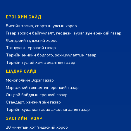
ЕРӨНХИЙ САЙД
Биеийн тамир, спортын улсын хороо
Газар зохион байгуулалт, геодези, зураг зүйн ерөнхий газар
Жендэрийн үндэсний хороо
Тагнуулын ерөнхий газар
Төрийн өмчийн бодлого, зохицуулалтын газар
Төрийн тусгай хамгаалалтын газар
ШАДАР САЙД
Монополийн Эсрэг Газар
Мэргэжлийн хяналтын ерөнхий газар
Онцгой байдлын ерөнхий газар
Стандарт, хэмжил зүйн газар
Төрийн худалдан авах ажиллагааны газар
ЗАСГИЙН ГАЗАР
20 минутын хот Үндэсний хороо