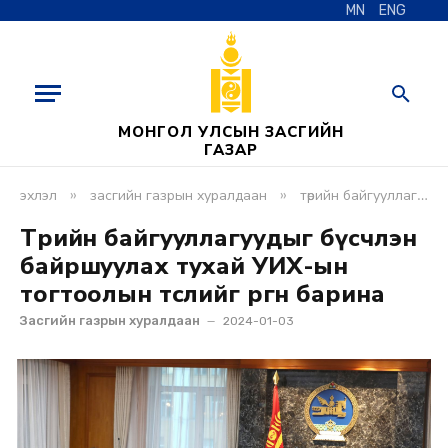
MN
ENG
МОНГОЛ УЛСЫН ЗАСГИЙН
ГАЗАР
»
»
эхлэл
засгийн газрын хуралдаан
төрийн байгууллагуудыг бүсчлэн байршуулах тухай уих-ын тогтоолын төслийг өргөн барина
Төрийн байгууллагуудыг бүсчлэн
байршуулах тухай УИХ-ын
тогтоолын төслийг өргөн барина
Засгийн газрын хуралдаан
2024-01-03