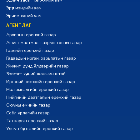
Эдийн засаг, хөгжлийн яам
Эрүүл мэндийн яам
Эрчим хүчний яам
АГЕНТЛАГ
Архивын ерөнхий газар
Ашигт малтмал, газрын тосны газар
Гаалийн ерөнхий газар
Гадаадын иргэн, харьяатын газар
Жижиг, дунд үйлдвэрийн газар
Зэвсэгт хүчний жанжин штаб
Иргэний нисэхийн ерөнхий газар
Мал эмнэлгийн ерөнхий газар
Нийгмийн даатгалын ерөнхий газар
Оюуны өмчийн газар
Соёл урлагийн газар
Татварын ерөнхий газар
Улсын бүртгэлийн ерөнхий газар