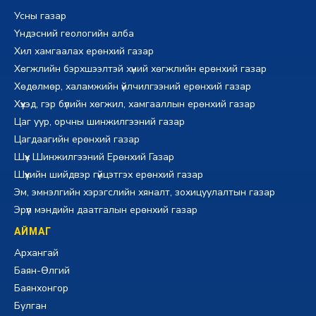
Усны газар
Үндэсний геологийн алба
Хил хамгаалах ерөнхий газар
Хөгжлийн бэрхшээлтэй хүний хөгжлийн ерөнхий газар
Хөдөлмөр, халамжийн үйлчилгээний ерөнхий газар
Хүүхэд, гэр бүлийн хөгжил, хамгааллын ерөнхий газар
Цаг уур, орчны шинжилгээний газар
Цагдаагийн ерөнхий газар
Шүүх Шинжилгээний Ерөнхий Газар
Шүүхийн шийдвэр гүйцэтгэх ерөнхий газар
Эм, эмнэлгийн хэрэгслийн хяналт, зохицуулалтын газар
Эрүүл мэндийн даатгалын ерөнхий газар
АЙМАГ
Архангай
Баян-Өлгий
Баянхонгор
Булган