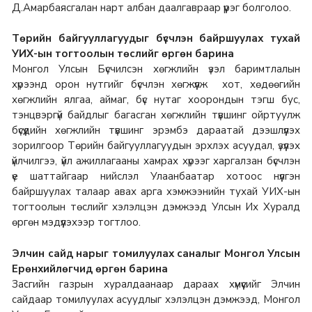
Д.Амарбаясгалан нарт албан даалгавраар үүрэг болголоо.
Төрийн байгууллагуудыг бүсчлэн байршуулах тухай
УИХ-ын тогтоолын төслийг өргөн барина
Монгол Улсын Бүсчилсэн хөгжлийн үзэл баримтлалын
хүрээнд орон нутгийг бүсчлэн хөгжүүлж хот, хөдөөгийн
хөгжлийн ялгаа, аймаг, бүс нутаг хоорондын тэгш бус,
тэнцвэргүй байдлыг багасган хөгжлийн түвшинг ойртуулж
бүсүүдийн хөгжлийн түвшинг эрэмбэ дараатай дээшлүүлэх
зорилгоор Төрийн байгууллагуудын эрхлэх асуудал, үзүүлэх
үйлчилгээ, үйл ажиллагааны хамрах хүрээг харгалзан бүсчлэн
үе шаттайгаар нийслэл Улаанбаатар хотоос нүүлгэн
байршуулах талаар авах арга хэмжээнийн тухай УИХ-ын
тогтоолын төслийг хэлэлцэн дэмжээд Улсын Их Хуралд
өргөн мэдүүлэхээр тогтлоо.
Элчин сайд нарыг томилуулах саналыг Монгол Улсын
Ерөнхийлөгчид өргөн барина
Засгийн газрын хуралдаанаар дараах хүмүүсийг Элчин
сайдаар томилуулах асуудлыг хэлэлцэн дэмжээд, Монгол