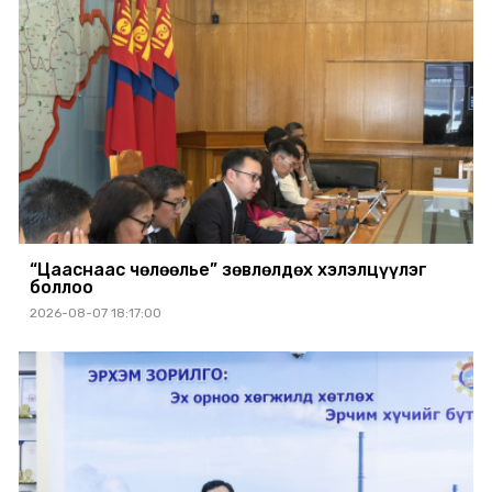
“Цааснаас чөлөөлье” зөвлөлдөх хэлэлцүүлэг
боллоо
2026-08-07 18:17:00