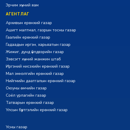
Эрчим хүчний яам
АГЕНТЛАГ
Архивын ерөнхий газар
Ашигт малтмал, газрын тосны газар
Гаалийн ерөнхий газар
Гадаадын иргэн, харьяатын газар
Жижиг, дунд үйлдвэрийн газар
Зэвсэгт хүчний жанжин штаб
Иргэний нисэхийн ерөнхий газар
Мал эмнэлгийн ерөнхий газар
Нийгмийн даатгалын ерөнхий газар
Оюуны өмчийн газар
Соёл урлагийн газар
Татварын ерөнхий газар
Улсын бүртгэлийн ерөнхий газар
Усны газар