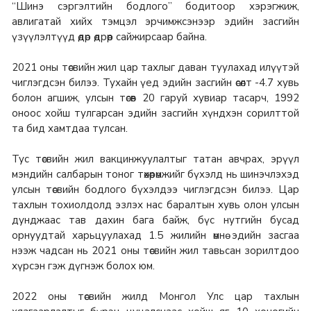
“Шинэ сэргэлтийн бодлого” бодитоор хэрэгжиж,
авлигатай хийх тэмцэл эрчимжсэнээр эдийн засгийн
үзүүлэлтүүд өдөр өдрөөр сайжирсаар байна.
2021 оны төсвийн жил цар тахлыг даван туулахад илүүтэй
чиглэгдсэн билээ. Тухайн үед эдийн засгийн өсөлт -4.7 хувь
болон агшиж, улсын төсөв 20 гаруй хувиар тасарч, 1992
оноос хойш тулгарсан эдийн засгийн хүндхэн сорилттой
та бид хамтдаа тулсан.
Тус төсвийн жил вакцинжуулалтыг татан авчрах, эрүүл
мэндийн салбарын тоног төхөөрөмжийг бүхэлд нь шинэчлэхэд
улсын төсвийн бодлого бүхэлдээ чиглэгдсэн билээ. Цар
тахлын тохиолдолд эзлэх нас баралтын хувь олон улсын
дунджаас тав дахин бага байж, бүс нутгийн бусад
орнуудтай харьцуулахад 1.5 жилийн өмнө эдийн засгаа
нээж чадсан нь 2021 оны төсвийн жил тавьсан зорилтдоо
хүрсэн гэж дүгнэж болох юм.
2022 оны төсвийн жилд Монгол Улс цар тахлын