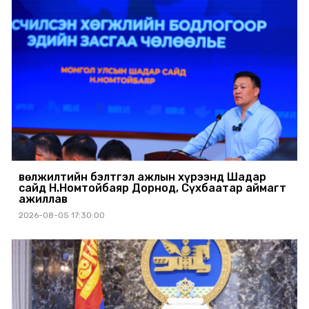
Өвөлжилтийн бэлтгэл ажлын хүрээнд Шадар
сайд Н.Номтойбаяр Дорнод, Сүхбаатар аймагт
ажиллав
2026-08-05 17:30:00