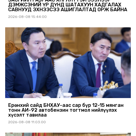
ДЭМЖСЭНИЙ ҮР ДҮНД ШАТАХУУН ХАДГАЛАХ
САВНУУД ЭХНЭЭСЭЭ АШИГЛАЛТАД ОРЖ БАЙНА
2026-08-08 15:44:00
Ерөнхий сайд БНХАУ-аас сар бүр 12-15 мянган
тонн АИ-92 автобензин тогтмол нийлүүлэх
хүсэлт тавилаа
2026-08-08 11:03:00