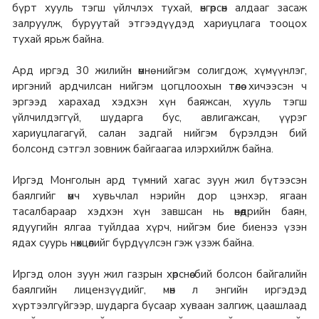
бүрт хууль тэгш үйлчлэх тухай, өнгөрсөн алдааг засаж
залруулж, буруутай этгээдүүдэд хариуцлага тооцох
тухай ярьж байна.
Ард иргэд 30 жилийн өмнө нийгэм солигдож, хүмүүнлэг,
иргэний ардчилсан нийгэм цогцлоохын төлөө хичээсэн ч
эргээд харахад хэдхэн хүн баяжсан, хууль тэгш
үйлчилдэггүй, шударга бус, авлигажсан, үүрэг
хариуцлагагүй, салан задгай нийгэм бүрэлдэн бий
болсонд сэтгэл зовниж байгаагаа илэрхийлж байна.
Иргэд Монголын ард түмний хагас зуун жил бүтээсэн
баялгийг өмч хувьчлал нэрийн дор цэнхэр, ягаан
тасалбараар хэдхэн хүн завшсан нь өнөөдрийн баян,
ядуугийн ялгаа туйлдаа хүрч, нийгэм бие биенээ үзэн
ядах суурь нөхцөлийг бүрдүүлсэн гэж үзэж байна.
Иргэд олон зуун жил газрын хөрснөө бий болсон байгалийн
баялгийн лицензүүдийг, мөн л энгийн иргэдэд
хүртээлгүйгээр, шударга бусаар хуваан залгиж, цаашлаад