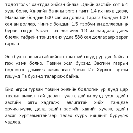
тодотголыг хамтдаа хийсэн билээ. Эдийн засгийн өсөлт 6.4
хувь болж, Хөгжлийн банкны эргэн төлөлт 1.4 их наяд давж,
Мазаалай бондын 500 сая ам.доллар, Гэрэгэ бондын 800
сая ам.доллар, Чингис бондын 1.5 тэрбум ам.долларын өр
бүрэн төлөгдөв. Улсын төсөв энэ жил 1.8 их наядаар давж
биелж, төлбөрийн тэнцэл анх удаа 538 сая доллараар эерэг
гарлаа.
Энэ бүхэн авлигатай хийсэн тэмцлийн шууд үр дүн байсан
гэж үзэж болно. Төсвийн жил бүхэнд Засгийн газрын
бодлогыг дэмжиж ажилласан Улсын Их Хурлын эрхэм
гишүүд Та бүхэнд талархаж байна.
Бид өнгөрсөн гурван төсвийн жилийн бодлогын үр дүнд цар
тахлыг амжилттай даван туулж, дайны хүнд үед эдийн
засгийн өсөлтөө хадгалж, авлигатай хийх тэмцлээ
эрчимжүүлж, далд эдийн засгийн хөшгийг хуулж, эдийн
засаг хүртээмжтэйгээр тэлэх суурь нөхцөлийг бүрүүлж
чадлаа.