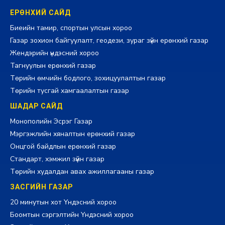
ЕРӨНХИЙ САЙД
Биеийн тамир, спортын улсын хороо
Газар зохион байгуулалт, геодези, зураг зүйн ерөнхий газар
Жендэрийн үндэсний хороо
Тагнуулын ерөнхий газар
Төрийн өмчийн бодлого, зохицуулалтын газар
Төрийн тусгай хамгаалалтын газар
ШАДАР САЙД
Монополийн Эсрэг Газар
Мэргэжлийн хяналтын ерөнхий газар
Онцгой байдлын ерөнхий газар
Стандарт, хэмжил зүйн газар
Төрийн худалдан авах ажиллагааны газар
ЗАСГИЙН ГАЗАР
20 минутын хот Үндэсний хороо
Боомтын сэргэлтийн Үндэсний хороо