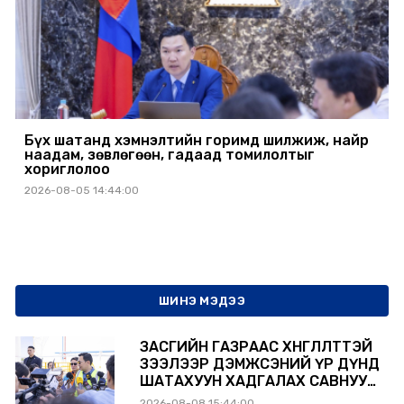
Бүх шатанд хэмнэлтийн горимд шилжиж, найр
наадам, зөвлөгөөн, гадаад томилолтыг
хориглолоо
2026-08-05 14:44:00
ШИНЭ МЭДЭЭ
ЗАСГИЙН ГАЗРААС ХӨНГӨЛӨЛТТЭЙ
ЗЭЭЛЭЭР ДЭМЖСЭНИЙ ҮР ДҮНД
ШАТАХУУН ХАДГАЛАХ САВНУУД
ЭХНЭЭСЭЭ АШИГЛАЛТАД ОРЖ
2026-08-08 15:44:00