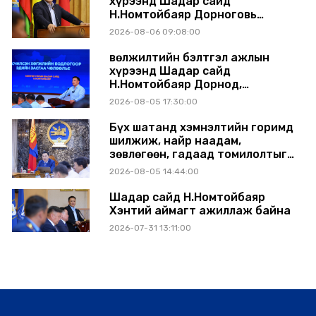
хүрээнд Шадар сайд
Н.Номтойбаяр Дорноговь
аймагт ажиллав
2026-08-06 09:08:00
Өвөлжилтийн бэлтгэл ажлын
хүрээнд Шадар сайд
Н.Номтойбаяр Дорнод,
Сүхбаатар аймагт ажиллав
2026-08-05 17:30:00
Бүх шатанд хэмнэлтийн горимд
шилжиж, найр наадам,
зөвлөгөөн, гадаад томилолтыг
хориглолоо
2026-08-05 14:44:00
Шадар сайд Н.Номтойбаяр
Хэнтий аймагт ажиллаж байна
2026-07-31 13:11:00