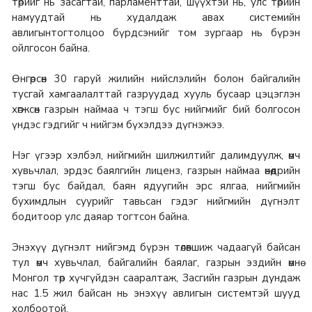
төрийг нь засагтай, парламенттай, шүүхтэй нь, улс төрийн
намуудтай нь худалдаж авах системийн
авлигынтогтолцоо бүрдсэнийг том зургаар нь бүрэн
ойлгосон байна.
Өнгөрсөн 30 гаруй жилийн нийслэлийн болон байгалийн
тусгай хамгаалалттай газруудад хууль бусаар цэцэглэн
хөгжсөн газрын наймаа ч тэгш бус нийгмийг бий болгосон
үндэс гэдгийг ч нийгэм бүхэлдээ дүгнэжээ.
Нэг үгээр хэлбэл, нийгмийн шилжилтийг далимдуулж, өмч
хувьчлал, эрдэс баялгийн лиценз, газрын наймаа өнөөдрийн
тэгш бус байдал, баян ядуугийн эрс ялгаа, нийгмийн
бухимдлын суурийг тавьсан гэдэг нийгмийн дүгнэлт
бодитоор улс даяар тогтсон байна.
Энэхүү дүгнэлт нийгэмд бүрэн төлөвшиж чадаагүй байсан
тул өмч хувьчлал, байгалийн баялаг, газрын эздийн өмнө
Монгол төр хүчгүйдэн сааралтаж, Засгийн газрын дундаж
нас 1.5 жил байсан нь энэхүү авлигын системтэй шууд
холбоотой.