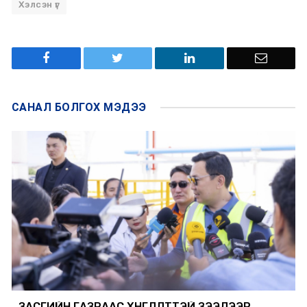
Хэлсэн үг
САНАЛ БОЛГОХ
МЭДЭЭ
ЗАСГИЙН ГАЗРААС ХӨНГӨЛӨЛТТЭЙ ЗЭЭЛЭЭР