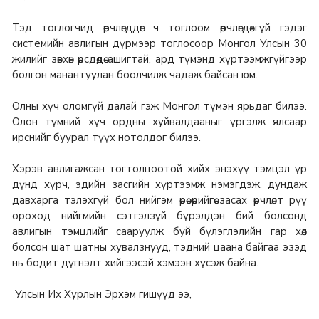
Тэд тоглогчид өөрчлөгддөг ч тоглоом өөрчлөгдөхгүй гэдэг
системийн авлигын дүрмээр тоглосоор Монгол Улсын 30
жилийг зөвхөн өөрсдөдөө ашигтай, ард түмэнд хүртээмжгүйгээр
болгон манантуулан боолчилж чадаж байсан юм.
Олны хүч оломгүй далай гэж Монгол түмэн ярьдаг билээ.
Олон түмний хүч ордны хуйвалдааныг үргэлж ялсаар
ирснийг буурал түүх нотолдог билээ.
Хэрэв авлигажсан тогтолцоотой хийх энэхүү тэмцэл үр
дүнд хүрч, эдийн засгийн хүртээмж нэмэгдэж, дундаж
давхарга тэлэхгүй бол нийгэм өөрөө өөрийгөө засах өөрчлөлт рүү
ороход нийгмийн сэтгэлзүй бүрэлдэн бий болсонд
авлигын тэмцлийг сааруулж буй бүлэглэлийн гар хөл
болсон шат шатны хувалзнууд, тэдний цаана байгаа эзэд
нь бодит дүгнэлт хийгээсэй хэмээн хүсэж байна.
Улсын Их Хурлын Эрхэм гишүүд ээ,