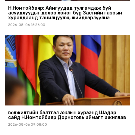
Н.Номтойбаяр: Аймгуудад тулгамдаж буй
асуудлуудыг долоо хоног бүр Засгийн газрын
хуралдаанд танилцуулж, шийдвэрлүүлнэ
2026-08-06 16:26:00
Өвөлжилтийн бэлтгэл ажлын хүрээнд Шадар
сайд Н.Номтойбаяр Дорноговь аймагт ажиллав
2026-08-06 09:08:00