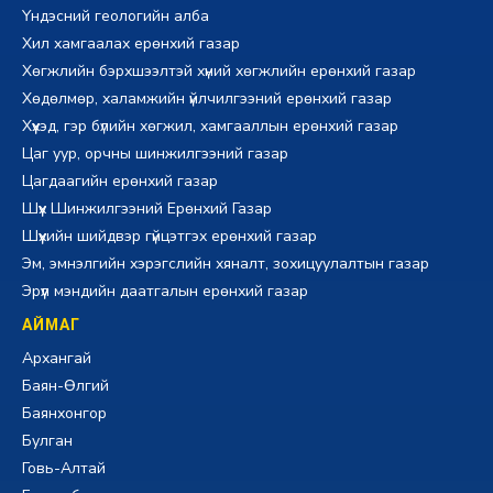
Үндэсний геологийн алба
Хил хамгаалах ерөнхий газар
Хөгжлийн бэрхшээлтэй хүний хөгжлийн ерөнхий газар
Хөдөлмөр, халамжийн үйлчилгээний ерөнхий газар
Хүүхэд, гэр бүлийн хөгжил, хамгааллын ерөнхий газар
Цаг уур, орчны шинжилгээний газар
Цагдаагийн ерөнхий газар
Шүүх Шинжилгээний Ерөнхий Газар
Шүүхийн шийдвэр гүйцэтгэх ерөнхий газар
Эм, эмнэлгийн хэрэгслийн хяналт, зохицуулалтын газар
Эрүүл мэндийн даатгалын ерөнхий газар
АЙМАГ
Архангай
Баян-Өлгий
Баянхонгор
Булган
Говь-Алтай