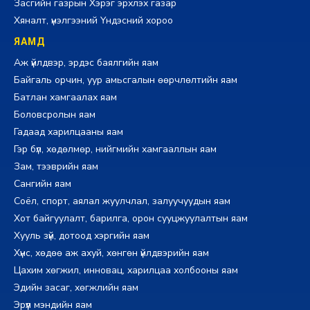
Засгийн газрын Хэрэг эрхлэх газар
Хяналт, үнэлгээний Үндэсний хороо
ЯАМД
Аж үйлдвэр, эрдэс баялгийн яам
Байгаль орчин, уур амьсгалын өөрчлөлтийн яам
Батлан хамгаалах яам
Боловсролын яам
Гадаад харилцааны яам
Гэр бүл, хөдөлмөр, нийгмийн хамгааллын яам
Зам, тээврийн яам
Сангийн яам
Соёл, спорт, аялал жуулчлал, залуучуудын яам
Хот байгуулалт, барилга, орон сууцжуулалтын яам
Хууль зүй, дотоод хэргийн яам
Хүнс, хөдөө аж ахуй, хөнгөн үйлдвэрийн яам
Цахим хөгжил, инновац, харилцаа холбооны яам
Эдийн засаг, хөгжлийн яам
Эрүүл мэндийн яам