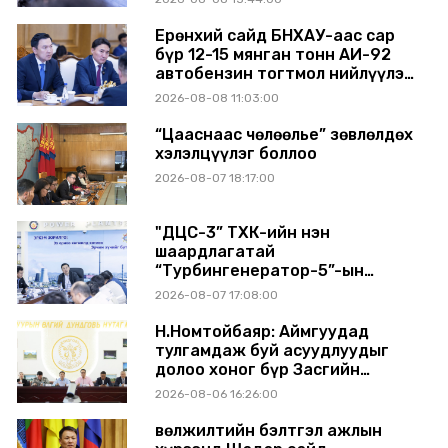
БАЙНА
Ерөнхий сайд БНХАУ-аас сар
бүр 12-15 мянган тонн АИ-92
автобензин тогтмол нийлүүлэх
хүсэлт тавилаа
2026-08-08 11:03:00
“Цааснаас чөлөөлье” зөвлөлдөх
хэлэлцүүлэг боллоо
2026-08-07 18:17:00
"ДЦС-3” ТӨХК-ийн нэн
шаардлагатай
“Турбингенератор-5”-ын
шинэчлэлийн төсвийг
2026-08-07 17:08:00
шийдвэрлэхээр болов
Н.Номтойбаяр: Аймгуудад
тулгамдаж буй асуудлуудыг
долоо хоног бүр Засгийн
газрын хуралдаанд
2026-08-06 16:26:00
танилцуулж, шийдвэрлүүлнэ
Өвөлжилтийн бэлтгэл ажлын