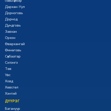
Говьсүмбэр
Дархан-Уул
Дорноговь
Дорнод
Дундговь
Завхан
Орхон
Өвөрхангай
Өмнөговь
Сүхбаатар
Сэлэнгэ
Төв
Увс
Ховд
Хөвсгөл
Хэнтий
ДҮҮРЭГ
Багануур