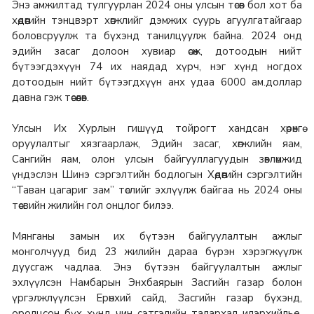
Энэ амжилтад тулгуурлан 2024 оны улсын төсөв бол хот ба
хөдөөгийн тэнцвэрт хөгжлийг дэмжих суурь агуулгатайгаар
боловсруулж та бүхэнд танилцуулж байна. 2024 онд
эдийн засаг долоон хувиар өсөж, дотоодын нийт
бүтээгдэхүүн 74 их наядад хүрч, нэг хүнд ногдох
дотоодын нийт бүтээгдхүүн анх удаа 6000 ам.доллар
давна гэж төсөөлөв.
Улсын Их Хурлын гишүүд тойрогт хандсан хөрөнгө
оруулалтыг хязгаарлаж, Эдийн засаг, хөгжлийн яам,
Сангийн яам, олон улсын байгууллагуудын зөвлөмжид
үндэслэн Шинэ сэргэлтийн бодлогын Хөдөөгийн сэргэлтийн
“Таван цагариг зам” төслийг эхлүүлж байгаа нь 2024 оны
төсвийн жилийн гол онцлог билээ.
Мянганы замын их бүтээн байгуулалтын ажлыг
монголчууд бид 23 жилийн дараа бүрэн хэрэгжүүлж
дуусгаж чадлаа. Энэ бүтээн байгуулалтын ажлыг
эхлүүлсэн Намбарын Энхбаярын Засгийн газар болон
үргэлжлүүлсэн Ерөнхий сайд, Засгийн газар бүхэнд,
оролцсон бүх хүнд чин сэтгэлийн талархал илэрхийлье.