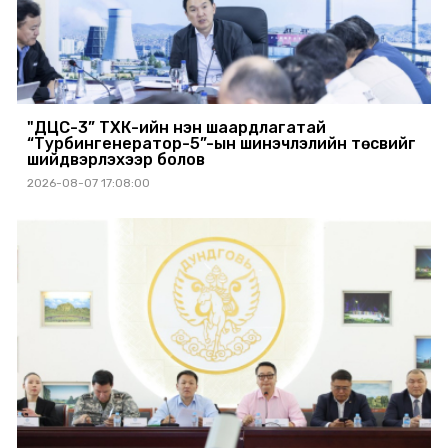
"ДЦС-3” ТӨХК-ийн нэн шаардлагатай
“Турбингенератор-5”-ын шинэчлэлийн төсвийг
шийдвэрлэхээр болов
2026-08-07 17:08:00