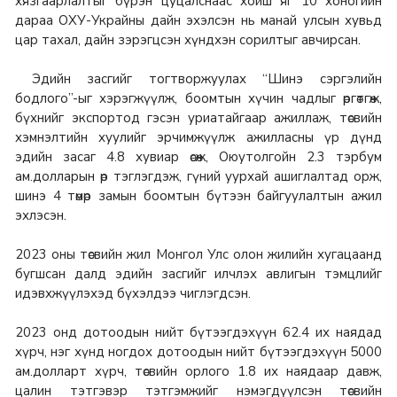
хязгаарлалтыг бүрэн цуцалснаас хойш яг 10 хоногийн
дараа ОХУ-Украйны дайн эхэлсэн нь манай улсын хувьд
цар тахал, дайн зэрэгцсэн хүндхэн сорилтыг авчирсан.
Эдийн засгийг тогтворжуулах “Шинэ сэргэлийн
бодлого”-ыг хэрэгжүүлж, боомтын хүчин чадлыг өргөтгөж,
бүхнийг экспортод гэсэн уриатайгаар ажиллаж, төсвийн
хэмнэлтийн хуулийг эрчимжүүлж ажилласны үр дүнд
эдийн засаг 4.8 хувиар өсөж, Оюутолгойн 2.3 тэрбум
ам.долларын өр тэглэгдэж, гүний уурхай ашиглалтад орж,
шинэ 4 төмөр замын боомтын бүтээн байгуулалтын ажил
эхлэсэн.
2023 оны төсвийн жил Монгол Улс олон жилийн хугацаанд
бугшсан далд эдийн засгийг илчлэх авлигын тэмцлийг
идэвхжүүлэхэд бүхэлдээ чиглэгдсэн.
2023 онд дотоодын нийт бүтээгдэхүүн 62.4 их наядад
хүрч, нэг хүнд ногдох дотоодын нийт бүтээгдэхүүн 5000
ам.долларт хүрч, төсвийн орлого 1.8 их наядаар давж,
цалин тэтгэвэр тэтгэмжийг нэмэгдүүлсэн төсвийн