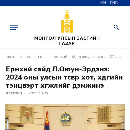
MN
ENG
МОНГОЛ УЛСЫН ЗАСГИЙН
ГАЗАР
»
»
эхлэл
хэлсэн үг
ерөнхий сайд л.оюун-эрдэнэ: 2024 оны улсын төсвөөр хот, хөдөөгийн тэнцвэрт хөгжлийг дэмжинэ
Ерөнхий сайд Л.Оюун-Эрдэнэ:
2024 оны улсын төсвөөр хот, хөдөөгийн
тэнцвэрт хөгжлийг дэмжинэ
Хэлсэн үг
2023-10-19