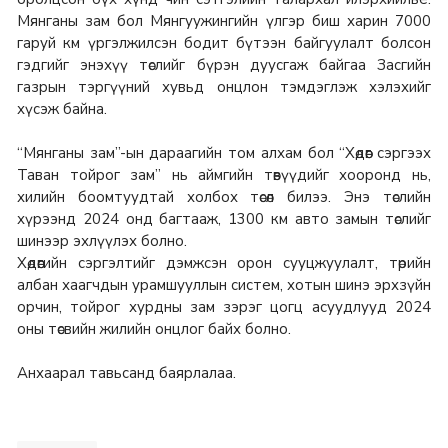
Мянганы зам бол Мянгуужингийн үлгэр биш харин 7000
гаруй км үргэлжилсэн бодит бүтээн байгуулалт болсон
гэдгийг энэхүү төслийг бүрэн дуусгаж байгаа Засгийн
газрын тэргүүний хувьд онцлон тэмдэглэж хэлэхийг
хүсэж байна.
“Мянганы зам”-ын дараагийн том алхам бол “Хөдөөг сэргээх
Таван тойрог зам” нь аймгийн төвүүдийг хооронд нь,
хилийн боомтуудтай холбох төсөл билээ. Энэ төслийн
хүрээнд 2024 онд багтааж, 1300 км авто замын төслийг
шинээр эхлүүлэх болно.
Хөдөөгийн сэргэлтийг дэмжсэн орон сууцжуулалт, төрийн
албан хаагчдын урамшууллын систем, хотын шинэ эрхзүйн
орчин, тойрог хурдны зам зэрэг цогц асуудлууд 2024
оны төсвийн жилийн онцлог байх болно.
Анхаарал тавьсанд баярлалаа.