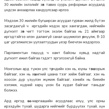
30 жилийн эхлэлийг зөв тавих суурь реформын асуудалд
үндсэн анхаарлаа хандуулсаар ирлээ.
Мэдээж 30 жилийн бугширсан асуудал гурван жилд бүтэн
засагдахгүй ч иргэдийн мэдэх эрх хангагдаж, нийгмийн
дүгнэлт зөв чигт тогтож эхэлж байгаа нь 21 аймгаар
иргэдтэйгээ илэн далангүй санал шүүмжлэл өрнүүлж, 8-10
цаг үргэлжилсэн уулзалтуудын үеэр биечлэн мэдэрлээ.
Парламентын гишүүд ч хамт байсны хувьд надтай
дүгнэлт ижил байгаа гэдэгт эргэлзэхгүй байна.
Монголын ард түмэн улс төрчдийн хэн нь, юуны төлөө зорьж
байгааг, хэн нь хөшигний цаана тээг хийж байгааг, хэн нь
хоосон дүр үзүүлэн жүжиж байгааг, хэнийх нь биеийн
хэлэмж, нүдний харц үнэн ба худал байгааг таньдаг
болжээ.
Ард иргэд өнөө маргаашийн асуудлаас илүү, улс орны
ирээдүйн тухай, шударга нийгмийг бүрдүүлэх тухай, хүн