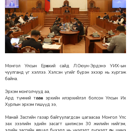
Монгол Улсын Ерөнхий сайд Л.Оюун-Эрдэнэ УИХ-ын
чуулганд үг хэллээ. Хэлсэн үгийг бүрэн эхээр нь хүргэж
байна.
Эрхэм монголчууд аа,
Ард түмний төлөөлөх эрхийн илэрхийлэл болсон Улсын Их
Хурлын эрхэм гишүүд ээ,
Манай Засгийн газар байгуулагдсан цагаасаа Монгол Улс
зах зээлийн эдийн засагт шилжсэн 30 жилийн нийгэм,
эдийн засгийн явцад бүхэлд нь үнэлэлт дүгнэлт өгч, шинэ