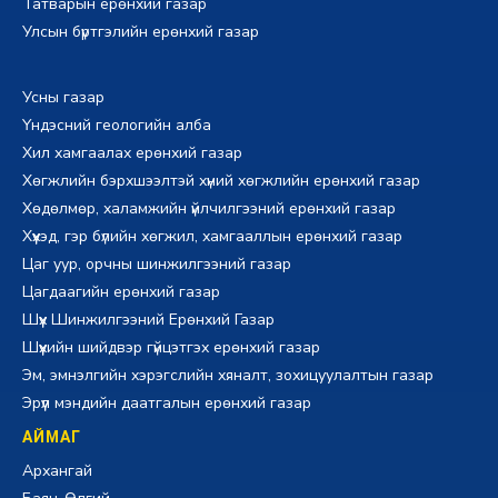
Татварын ерөнхий газар
Улсын бүртгэлийн ерөнхий газар
Усны газар
Үндэсний геологийн алба
Хил хамгаалах ерөнхий газар
Хөгжлийн бэрхшээлтэй хүний хөгжлийн ерөнхий газар
Хөдөлмөр, халамжийн үйлчилгээний ерөнхий газар
Хүүхэд, гэр бүлийн хөгжил, хамгааллын ерөнхий газар
Цаг уур, орчны шинжилгээний газар
Цагдаагийн ерөнхий газар
Шүүх Шинжилгээний Ерөнхий Газар
Шүүхийн шийдвэр гүйцэтгэх ерөнхий газар
Эм, эмнэлгийн хэрэгслийн хяналт, зохицуулалтын газар
Эрүүл мэндийн даатгалын ерөнхий газар
АЙМАГ
Архангай