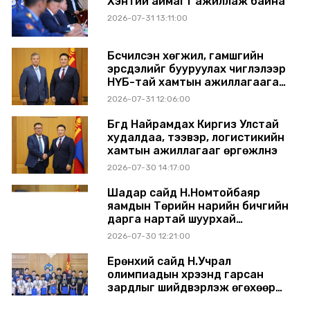
Хэнтий аймагт ажиллаж байна
2026-07-31 13:11:00
Бүсчилсэн хөгжил, гамшгийн
эрсдэлийг бууруулах чиглэлээр
НҮБ-тай хамтын ажиллагаагаа
өргөжүүлэхээр санал солилцлоо
2026-07-31 12:06:00
Бүгд Найрамдах Киргиз Улстай
худалдаа, тээвэр, логистикийн
хамтын ажиллагааг өргөжүүлнэ
2026-07-30 14:17:00
Шадар сайд Н.Номтойбаяр
яамдын Төрийн нарийн бичгийн
дарга нартай шуурхай
хуралдлаа
2026-07-30 12:21:00
Ерөнхий сайд Н.Учрал
олимпиадын хүрээнд гарсан
зардлыг шийдвэрлэж өгөхөөр
болов
2026-07-29 14:11:00