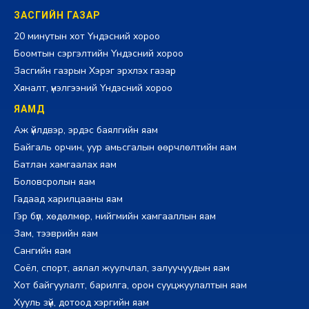
ЗАСГИЙН ГАЗАР
20 минутын хот Үндэсний хороо
Боомтын сэргэлтийн Үндэсний хороо
Засгийн газрын Хэрэг эрхлэх газар
Хяналт, үнэлгээний Үндэсний хороо
ЯАМД
Аж үйлдвэр, эрдэс баялгийн яам
Байгаль орчин, уур амьсгалын өөрчлөлтийн яам
Батлан хамгаалах яам
Боловсролын яам
Гадаад харилцааны яам
Гэр бүл, хөдөлмөр, нийгмийн хамгааллын яам
Зам, тээврийн яам
Сангийн яам
Соёл, спорт, аялал жуулчлал, залуучуудын яам
Хот байгуулалт, барилга, орон сууцжуулалтын яам
Хууль зүй, дотоод хэргийн яам