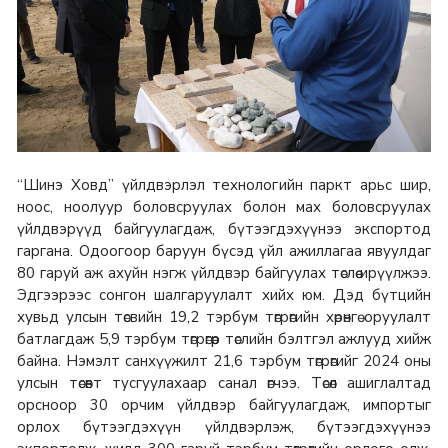
“Шинэ Ховд” үйлдвэрлэл технологийн паркт арьс шир,
ноос, ноолуур боловсруулах болон мах боловсруулах
үйлдвэрүүд байгуулагдаж, бүтээгдэхүүнээ экспортод
гаргана. Одоогоор баруун бүсэд үйл ажиллагаа явуулдаг
80 гаруй аж ахуйн нэгж үйлдвэр байгуулах төслөө ирүүлжээ.
Эдгээрээс сонгон шалгаруулалт хийх юм. Дэд бүтцийн
хувьд улсын төсвийн 19,2 тэрбум төгрөгийн хөрөнгө оруулалт
батлагдаж 5,9 тэрбум төгрөгөөр төслийн бэлтгэл ажлууд хийж
байна. Нэмэлт санхүүжилт 21,6 тэрбум төгрөгийг 2024 оны
улсын төсөвт тусгуулахаар санал өгчээ. Төсөл ашиглалтад
орсноор 30 орчим үйлдвэр байгуулагдаж, импортыг
орлох бүтээгдэхүүн үйлдвэрлэж, бүтээгдэхүүнээ