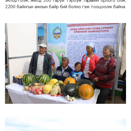
экпортолж, жилд 300 гаруй тэрбум төгрөгийн орлого олж,
2200 байнгын ажлын байр бий болно гэж тооцоолж байна.