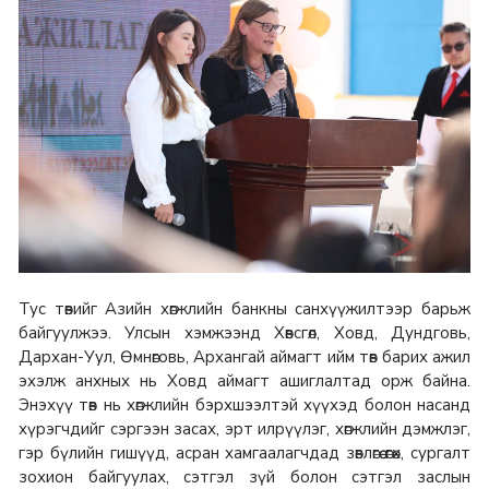
Тус төвийг Азийн хөгжлийн банкны санхүүжилтээр барьж
байгуулжээ. Улсын хэмжээнд Хөвсгөл, Ховд, Дундговь,
Дархан-Уул, Өмнөговь, Архангай аймагт ийм төв барих ажил
эхэлж анхных нь Ховд аймагт ашиглалтад орж байна.
Энэхүү төв нь хөгжлийн бэрхшээлтэй хүүхэд болон насанд
хүрэгчдийг сэргээн засах, эрт илрүүлэг, хөгжлийн дэмжлэг,
гэр бүлийн гишүүд, асран хамгаалагчдад зөвлөгөө өгөх, сургалт
зохион байгуулах, сэтгэл зүй болон сэтгэл заслын