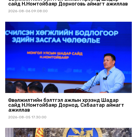
сайд Н.Номтойбаяр Дорноговь аймагт ажиллав
2026-08-06 09:08:00
Өвөлжилтийн бэлтгэл ажлын хүрээнд Шадар
сайд Н.Номтойбаяр Дорнод, Сүхбаатар аймагт
ажиллав
2026-08-05 17:30:00