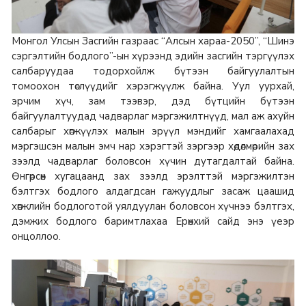
Монгол Улсын Засгийн газраас “Алсын хараа-2050”, “Шинэ
сэргэлтийн бодлого”-ын хүрээнд эдийн засгийн тэргүүлэх
салбаруудаа тодорхойлж бүтээн байгуулалтын
томоохон төслүүдийг хэрэгжүүлж байна. Уул уурхай,
эрчим хүч, зам тээвэр, дэд бүтцийн бүтээн
байгуулалтуудад чадварлаг мэргэжилтнүүд, мал аж ахуйн
салбарыг хөгжүүлэх малын эрүүл мэндийг хамгаалахад
мэргэшсэн малын эмч нар хэрэгтэй зэргээр хөдөлмөрийн зах
зээлд чадварлаг боловсон хүчин дутагдалтай байна.
Өнгөрсөн хугацаанд зах зээлд эрэлттэй мэргэжилтэн
бэлтгэх бодлого алдагдсан гажуудлыг засаж цаашид
хөгжлийн бодлоготой уялдуулан боловсон хүчнээ бэлтгэх,
дэмжих бодлого баримтлахаа Ерөнхий сайд энэ үеэр
онцоллоо.