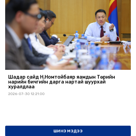
Шадар сайд Н.Номтойбаяр яамдын Төрийн
нарийн бичгийн дарга нартай шуурхай
хуралдлаа
2026-07-30 12:21:00
ШИНЭ МЭДЭЭ