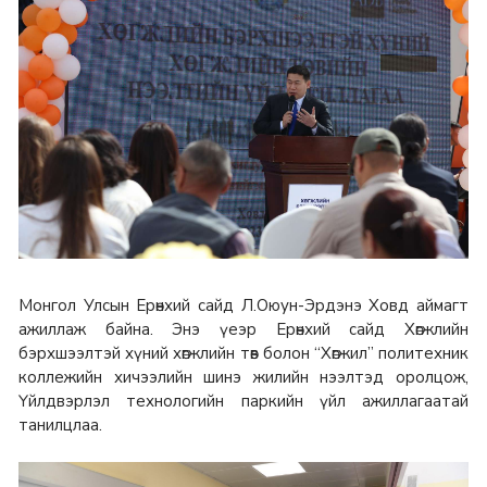
Монгол Улсын Ерөнхий сайд Л.Оюун-Эрдэнэ Ховд аймагт
ажиллаж байна. Энэ үеэр Ерөнхий сайд Хөгжлийн
бэрхшээлтэй хүний хөгжлийн төв болон “Хөгжил” политехник
коллежийн хичээлийн шинэ жилийн нээлтэд оролцож,
Үйлдвэрлэл технологийн паркийн үйл ажиллагаатай
танилцлаа.