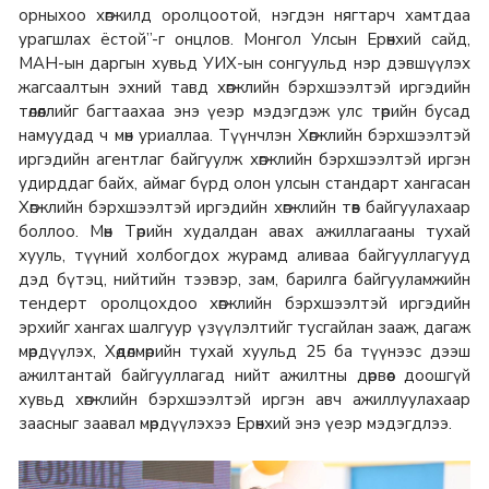
орныхоо хөгжилд оролцоотой, нэгдэн нягтарч хамтдаа
урагшлах ёстой”-г онцлов. Монгол Улсын Ерөнхий сайд,
МАН-ын даргын хувьд УИХ-ын сонгуульд нэр дэвшүүлэх
жагсаалтын эхний тавд хөгжлийн бэрхшээлтэй иргэдийн
төлөөллийг багтаахаа энэ үеэр мэдэгдэж улс төрийн бусад
намуудад ч мөн уриаллаа. Түүнчлэн Хөгжлийн бэрхшээлтэй
иргэдийн агентлаг байгуулж хөгжлийн бэрхшээлтэй иргэн
удирддаг байх, аймаг бүрд олон улсын стандарт хангасан
Хөгжлийн бэрхшээлтэй иргэдийн хөгжлийн төв байгуулахаар
боллоо. Мөн Төрийн худалдан авах ажиллагааны тухай
хууль, түүний холбогдох журамд аливаа байгууллагууд
дэд бүтэц, нийтийн тээвэр, зам, барилга байгууламжийн
тендерт оролцохдоо хөгжлийн бэрхшээлтэй иргэдийн
эрхийг хангах шалгуур үзүүлэлтийг тусгайлан зааж, дагаж
мөрдүүлэх, Хөдөлмөрийн тухай хуульд 25 ба түүнээс дээш
ажилтантай байгууллагад нийт ажилтны дөрвөөс доошгүй
хувьд хөгжлийн бэрхшээлтэй иргэн авч ажиллуулахаар
заасныг заавал мөрдүүлэхээ Ерөнхий энэ үеэр мэдэгдлээ.