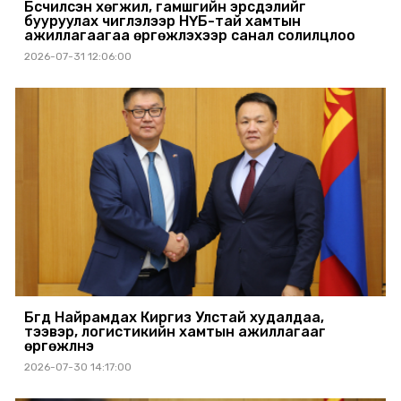
Бүсчилсэн хөгжил, гамшгийн эрсдэлийг
бууруулах чиглэлээр НҮБ-тай хамтын
ажиллагаагаа өргөжүүлэхээр санал солилцлоо
2026-07-31 12:06:00
Бүгд Найрамдах Киргиз Улстай худалдаа,
тээвэр, логистикийн хамтын ажиллагааг
өргөжүүлнэ
2026-07-30 14:17:00