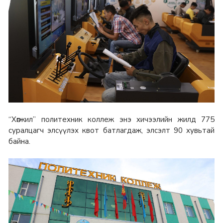
“Хөгжил” политехник коллеж энэ хичээлийн жилд 775
суралцагч элсүүлэх квот батлагдаж, элсэлт 90 хувьтай
байна.