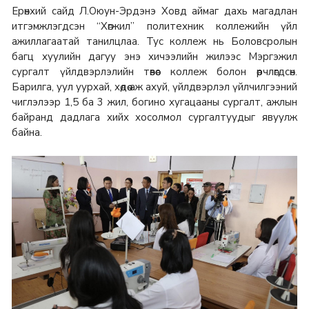
Ерөнхий сайд Л.Оюун-Эрдэнэ Ховд аймаг дахь магадлан
итгэмжлэгдсэн “Хөгжил” политехник коллежийн үйл
ажиллагаатай танилцлаа. Тус коллеж нь Боловсролын
багц хуулийн дагуу энэ хичээлийн жилээс Мэргэжил
сургалт үйлдвэрлэлийн төвөөс коллеж болон өөрчлөгдсөн.
Барилга, уул уурхай, хөдөө аж ахуй, үйлдвэрлэл үйлчилгээний
чиглэлээр 1,5 ба 3 жил, богино хугацааны сургалт, ажлын
байранд дадлага хийх хосолмол сургалтуудыг явуулж
байна.