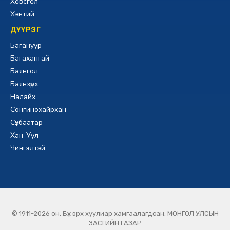
Хөвсгөл
Хэнтий
ДҮҮРЭГ
Багануур
Багахангай
Баянгол
Баянзүрх
Налайх
Сонгинохайрхан
Сүхбаатар
Хан-Уул
Чингэлтэй
© 1911-2026 он. Бүх эрх хуулиар хамгаалагдсан. МОНГОЛ УЛСЫН
ЗАСГИЙН ГАЗАР