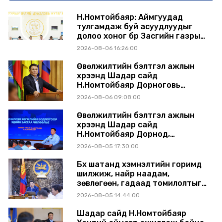
Н.Номтойбаяр: Аймгуудад
тулгамдаж буй асуудлуудыг
долоо хоног бүр Засгийн газрын
хуралдаанд танилцуулж,
2026-08-06 16:26:00
шийдвэрлүүлнэ
Өвөлжилтийн бэлтгэл ажлын
хүрээнд Шадар сайд
Н.Номтойбаяр Дорноговь
аймагт ажиллав
2026-08-06 09:08:00
Өвөлжилтийн бэлтгэл ажлын
хүрээнд Шадар сайд
Н.Номтойбаяр Дорнод,
Сүхбаатар аймагт ажиллав
2026-08-05 17:30:00
Бүх шатанд хэмнэлтийн горимд
шилжиж, найр наадам,
зөвлөгөөн, гадаад томилолтыг
хориглолоо
2026-08-05 14:44:00
Шадар сайд Н.Номтойбаяр