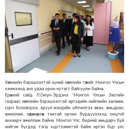
Хөгжлийн бэрхшээлтэй хүний хөгжлийн төвийг Монгол Улсын
хэмжээнд анх удаа орон нутагт байгуулж байна.
Ерөнхий сайд Л.Оюун-Эрдэнэ “Монгол Улсын Засгийн
газраас хөгжлийн бэрхшээлтэй иргэдийн нийгмийн халамж,
сурч боловсрох, эрүүл мэндийн үйлчилгээ авах, амьдрах,
ажиллаж, хөдөлмөрлөх таатай орчин бүрдүүлэхэд онцгой
анхаарч ажиллаж байна. Монгол Улс, бидний амьдарч буй
нийгэм бүгдэд тэгш хүртээмжтэй байж иргэн бүр улс