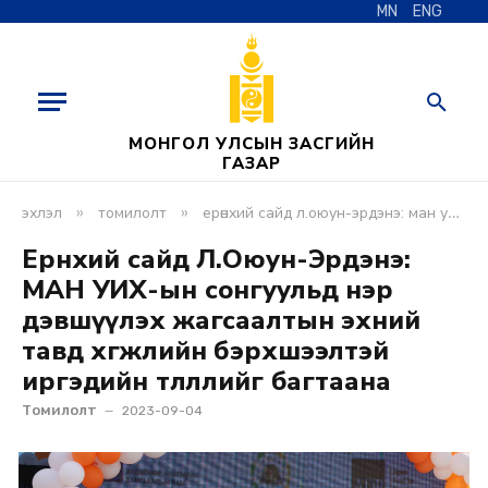
MN
ENG
МОНГОЛ УЛСЫН ЗАСГИЙН
ГАЗАР
»
»
эхлэл
томилолт
ерөнхий сайд л.оюун-эрдэнэ: ман уих-ын сонгуульд нэр дэвшүүлэх жагсаалтын эхний тавд хөгжлийн бэрхшээлтэй иргэдийн төлөөллийг багтаана
Ерөнхий сайд Л.Оюун-Эрдэнэ:
МАН УИХ-ын сонгуульд нэр
дэвшүүлэх жагсаалтын эхний
тавд хөгжлийн бэрхшээлтэй
иргэдийн төлөөллийг багтаана
Томилолт
2023-09-04