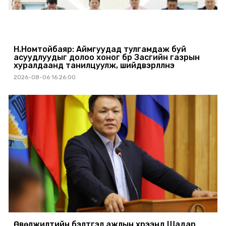
Н.Номтойбаяр: Аймгуудад тулгамдаж буй
асуудлуудыг долоо хоног бүр Засгийн газрын
хуралдаанд танилцуулж, шийдвэрлүүлнэ
2026-08-06 16:26:00
Өвөлжилтийн бэлтгэл ажлын хүрээнд Шадар