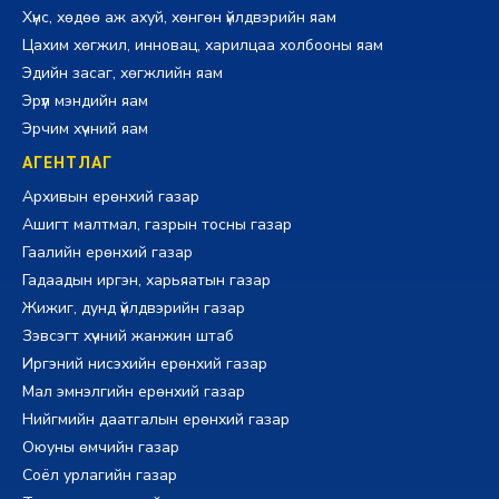
Хүнс, хөдөө аж ахуй, хөнгөн үйлдвэрийн яам
Цахим хөгжил, инновац, харилцаа холбооны яам
Эдийн засаг, хөгжлийн яам
Эрүүл мэндийн яам
Эрчим хүчний яам
АГЕНТЛАГ
Архивын ерөнхий газар
Ашигт малтмал, газрын тосны газар
Гаалийн ерөнхий газар
Гадаадын иргэн, харьяатын газар
Жижиг, дунд үйлдвэрийн газар
Зэвсэгт хүчний жанжин штаб
Иргэний нисэхийн ерөнхий газар
Мал эмнэлгийн ерөнхий газар
Нийгмийн даатгалын ерөнхий газар
Оюуны өмчийн газар
Соёл урлагийн газар