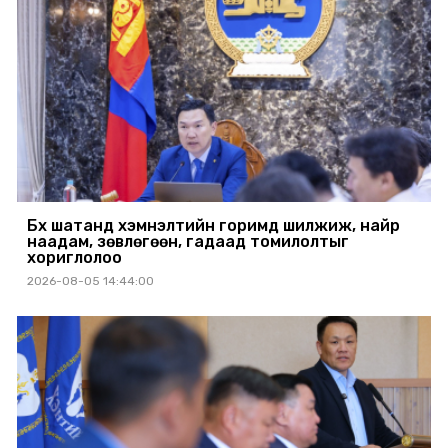
Бүх шатанд хэмнэлтийн горимд шилжиж, найр
наадам, зөвлөгөөн, гадаад томилолтыг
хориглолоо
2026-08-05 14:44:00