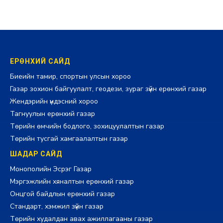
ЕРӨНХИЙ САЙД
Биеийн тамир, спортын улсын хороо
Газар зохион байгуулалт, геодези, зураг зүйн ерөнхий газар
Жендэрийн үндэсний хороо
Тагнуулын ерөнхий газар
Төрийн өмчийн бодлого, зохицуулалтын газар
Төрийн тусгай хамгаалалтын газар
ШАДАР САЙД
Монополийн Эсрэг Газар
Мэргэжлийн хяналтын ерөнхий газар
Онцгой байдлын ерөнхий газар
Стандарт, хэмжил зүйн газар
Төрийн худалдан авах ажиллагааны газар