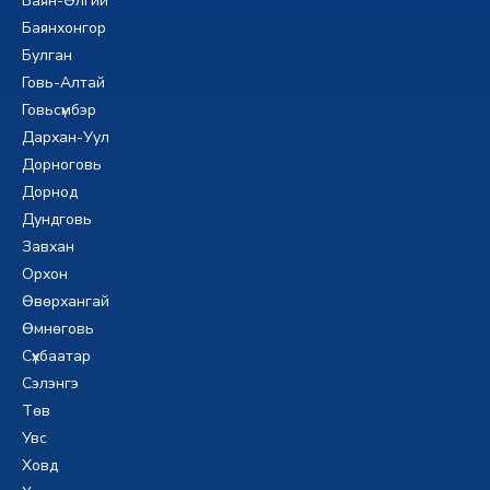
Баян-Өлгий
Баянхонгор
Булган
Говь-Алтай
Говьсүмбэр
Дархан-Уул
Дорноговь
Дорнод
Дундговь
Завхан
Орхон
Өвөрхангай
Өмнөговь
Сүхбаатар
Сэлэнгэ
Төв
Увс
Ховд