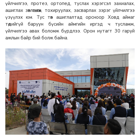
үйлчилгээ, протез, ортопед, туслах хэрэгсэл захиалах,
ашиглах зөвлөгөө өгөх, тохируулах, засварлах зэрэг үйлчилгээ
үзүүлэх юм. Тус төв ашиглалтад орсноор Ховд аймаг
төдийгүй баруун бүсийн аймгийн иргэд ч тусламж,
үйлчилгээ авах боломж бүрдлээ. Орон нутагт 30 гаруй
ажлын байр бий болж байна.