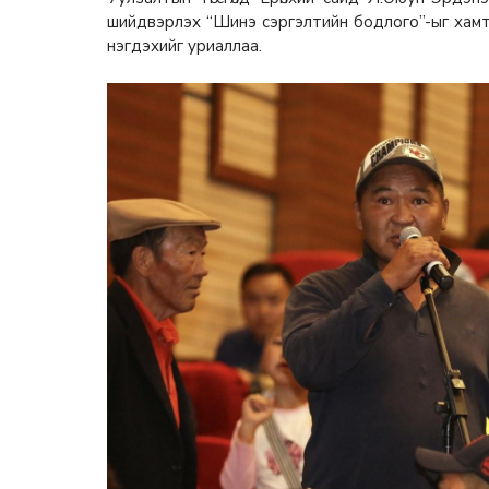
шийдвэрлэх “Шинэ сэргэлтийн бодлого”-ыг хамтр
нэгдэхийг уриаллаа.