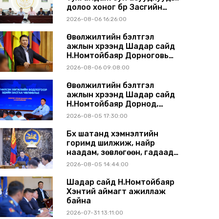
долоо хоног бүр Засгийн
газрын хуралдаанд
2026-08-06 16:26:00
танилцуулж, шийдвэрлүүлнэ
Өвөлжилтийн бэлтгэл
ажлын хүрээнд Шадар сайд
Н.Номтойбаяр Дорноговь
аймагт ажиллав
2026-08-06 09:08:00
Өвөлжилтийн бэлтгэл
ажлын хүрээнд Шадар сайд
Н.Номтойбаяр Дорнод,
Сүхбаатар аймагт ажиллав
2026-08-05 17:30:00
Бүх шатанд хэмнэлтийн
горимд шилжиж, найр
наадам, зөвлөгөөн, гадаад
томилолтыг хориглолоо
2026-08-05 14:44:00
Шадар сайд Н.Номтойбаяр
Хэнтий аймагт ажиллаж
байна
2026-07-31 13:11:00