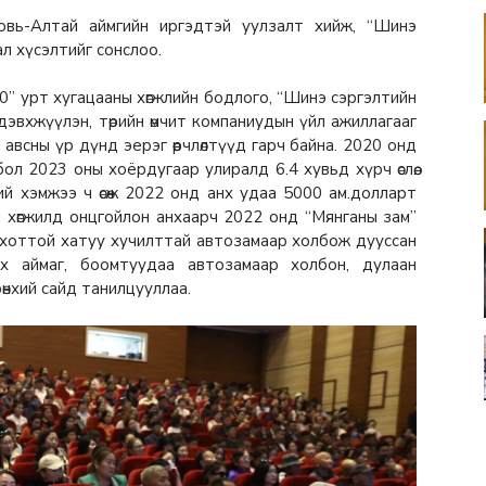
овь-Алтай аймгийн иргэдтэй уулзалт хийж, “Шинэ
ал хүсэлтийг сонслоо.
0” урт хугацааны хөгжлийн бодлого, “Шинэ сэргэлтийн
дэвхжүүлэн, төрийн өмчит компаниудын үйл ажиллагааг
авсны үр дүнд эерэг өөрчлөлтүүд гарч байна. 2020 онд
ол 2023 оны хоёрдугаар улиралд 6.4 хувьд хүрч өслөө.
й хэмжээ ч өсөж 2022 онд анх удаа 5000 ам.долларт
ийн хөгжилд онцгойлон анхаарч 2022 онд “Мянганы зам”
р хоттой хатуу хучилттай автозамаар холбож дууссан
х аймаг, боомтуудаа автозамаар холбон, дулаан
өнхий сайд танилцууллаа.