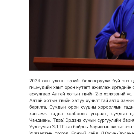
2024 оны улсын төсвийг боловсруулж буй энэ ц
гишүүдийн хамт орон нутагт ажиллаж иргэдийн с
асуулгаар Алтай хотын төвийн 2-р хэлхээний ус,
Алтай хотын төвийн хатуу хучилттай авто замы
барилга, Сумдын орон сууцны хорооллын гадна
хангамж, гадна холбооны угсралт, сумдын цэ
Чандмань, Төгрөг/, Эрдэнэ сумын сургуулийн бар
Уул сумын ЗДТГ-ын байрны барилгын ажлыг нэн 
Уулзалтын төгсгөлд Ерөнхий сайд Л.Оюун-Эрдэн