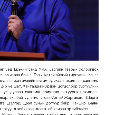
аг үед Ерөнхий сайд УИХ, Засгийн газрын холбогдох
аналыг авч байна. Говь-Алтай аймгийн иргэдийн санал
 дулаан хангамжийн шугам сүлжээ, цахилгаан хангамж,
н 2-р үе шат, Хантайшир-Эрдэм цогцолбор сургуулийн
 ус, дулаан хангамж, ариутгах татуурга, цахилгаан
вэрлэх байгууламж, /Говь-Алтай,Жаргалан, Шарга,
илга, Дэлгэр, Цээл сумын дотуур байр, Тайшир, Баян-
тэргүүнд хийх шаардлагатай хэмээн эрэмбэллээ.
э Монгол Улсын хөгжлийг хязгаарлагч хүчин зүйлсийг