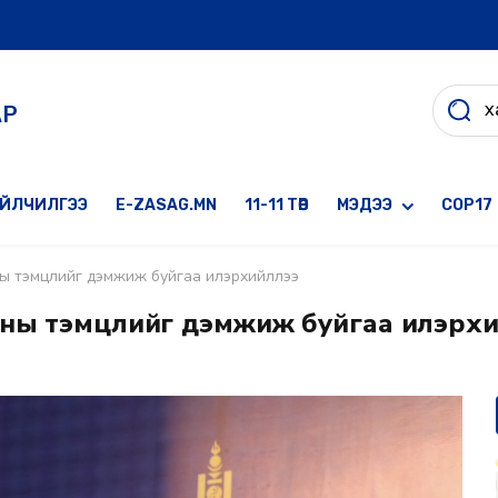
АР
ҮЙЛЧИЛГЭЭ
E-ZASAG.MN
11-11 ТӨВ
МЭДЭЭ
COP17
ны тэмцлийг дэмжиж буйгаа илэрхийллээ
сны тэмцлийг дэмжиж буйгаа илэрх