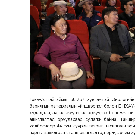
Говь-Алтай аймаг 58.257 хүн амтай. Экологийн
барилгын материалын үйлдвэрлэл болон БНХАУ-
худалдаа, аялал жуулчлал хөгжүүлэх боломжтой.
ашиглалтад оруулахаар судалж байна. Тайши
холбосноор 44 сум, суурин газрыг цахилгаан эр
нарны цахилгаан станц ашиглалтад орж, эрчим х