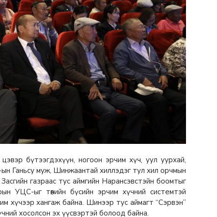
 цэвэр бүтээгдэхүүн, ногоон эрчим хүч, уул уурхай,
ын Ганьсу муж, Шинжаантай хиллэдэг тул хил орчмын
 Засгийн газраас тус аймгийн Нарансэвстэйн боомтыг
рын УЦС-ыг төвийн бүсийн эрчим хүчний системтэй
чим хүчээр хангаж байна. Шинээр тус аймагт “Сэрвэн”
үчний хосолсон эх үүсвэртэй болоод байна.