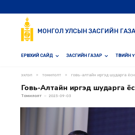
МОНГОЛ УЛСЫН ЗАСГИЙН ГАЗ
ЕРӨНХИЙ САЙД
ЗАСГИЙН ГАЗАР
ТӨРИЙН 
»
»
эхлэл
томилолт
говь-алтайн иргэд шударга ёс
Говь-Алтайн иргэд шударга ё
Томилолт
2023-09-03