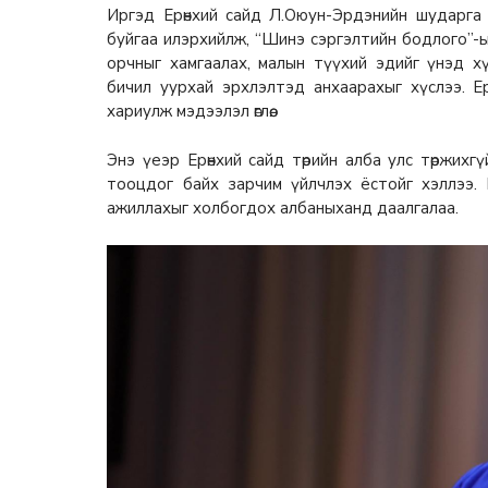
Иргэд Ерөнхий сайд Л.Оюун-Эрдэнийн шударга ё
буйгаа илэрхийлж, “Шинэ сэргэлтийн бодлого”-
орчныг хамгаалах, малын түүхий эдийг үнэд х
бичил уурхай эрхлэлтэд анхаарахыг хүслээ. Е
хариулж мэдээлэл өглөө.
Энэ үеэр Ерөнхий сайд төрийн алба улс төржихгү
тооцдог байх зарчим үйлчлэх ёстойг хэллээ.
ажиллахыг холбогдох албаныханд даалгалаа.