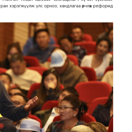
ан хэрэгжүүлж улс орноо, хандлагаа өөрчлөх реформд