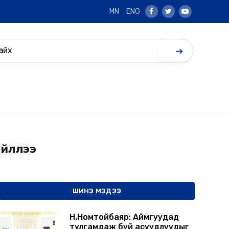
MN
ENG
Facebook
Twitter
Youtube
ийллээ
ШИНЭ МЭДЭЭ
Н.Номтойбаяр: Аймгуудад
тулгамдаж буй асуудлуудыг