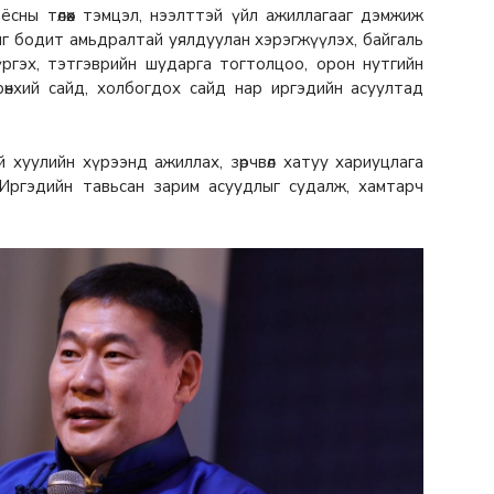
сны төлөөх тэмцэл, нээлттэй үйл ажиллагааг дэмжиж
ыг бодит амьдралтай уялдуулан хэрэгжүүлэх, байгаль
үргэх, тэтгэврийн шударга тогтолцоо, орон нутгийн
рөнхий сайд, холбогдох сайд нар иргэдийн асуултад
й хуулийн хүрээнд ажиллах, зөрчвөл хатуу хариуцлага
 Иргэдийн тавьсан зарим асуудлыг судалж, хамтарч