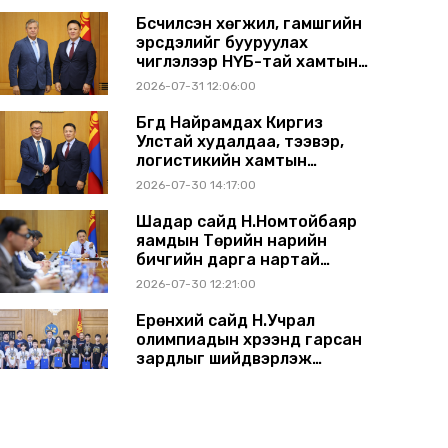
Бүсчилсэн хөгжил, гамшгийн
эрсдэлийг бууруулах
чиглэлээр НҮБ-тай хамтын
ажиллагаагаа өргөжүүлэхээр
2026-07-31 12:06:00
санал солилцлоо
Бүгд Найрамдах Киргиз
Улстай худалдаа, тээвэр,
логистикийн хамтын
ажиллагааг өргөжүүлнэ
2026-07-30 14:17:00
Шадар сайд Н.Номтойбаяр
яамдын Төрийн нарийн
бичгийн дарга нартай
шуурхай хуралдлаа
2026-07-30 12:21:00
Ерөнхий сайд Н.Учрал
олимпиадын хүрээнд гарсан
зардлыг шийдвэрлэж
өгөхөөр болов
2026-07-29 14:11:00