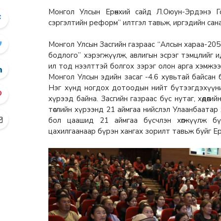
Монгол Улсын Ерөнхий сайд Л.Оюун-Эрдэнэ Г
сэргэлтийн реформ” илтгэл тавьж, иргэдийн сан
Монгол Улсын Засгийн газраас “Алсын хараа-205
бодлого” хэрэгжүүлж, авлигын эсрэг тэмцлийг и
ил тод нээлттэй болгох зэрэг олон арга хэмжээ 
Монгол Улсын эдийн засаг -4.6 хувьтай байсан б
Нэг хүнд ногдох дотоодын нийт бүтээгдэхүүни
хүрээд байна. Засгийн газраас бүс нутаг, хөдөөг
төслийн хүрээнд 21 аймгаа нийслэл Улаанбаата
бол цаашид 21 аймгаа бүсчлэн хөгжүүлж бү
цахилгаанаар бүрэн хангах зорилт тавьж буйг Ер