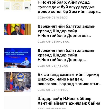
Н.Номтойбаяр: Аймгуудад
тулгамдаж буй асуудлуудыг
долоо хоног бүр Засгийн газрын
хуралдаанд танилцуулж,
2026-08-06 16:26:00
шийдвэрлүүлнэ
Өвөлжилтийн бэлтгэл ажлын
хүрээнд Шадар сайд
Н.Номтойбаяр Дорноговь
аймагт ажиллав
2026-08-06 09:08:00
Өвөлжилтийн бэлтгэл ажлын
хүрээнд Шадар сайд
Н.Номтойбаяр Дорнод,
Сүхбаатар аймагт ажиллав
2026-08-05 17:30:00
Бүх шатанд хэмнэлтийн горимд
шилжиж, найр наадам,
зөвлөгөөн, гадаад томилолтыг
хориглолоо
2026-08-05 14:44:00
Шадар сайд Н.Номтойбаяр
Хэнтий аймагт ажиллаж байна