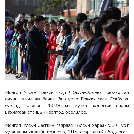
Монгол Улсын Ерөнхий сайд Л.Оюун-Эрдэнэ Говь-Алтай
аймагт ажиллаж байна. Энэ үеэр Ерөнхий сайд Есөнбулаг
суманд “Сэрвэн” 10МВт-ын хүчин чадалтай нарны
цахилгаан станцын нээлтэд оролцлоо.
Монгол Улсын Засгийн газраас “Алсын хараа-2050” урт
хугацааны хөгжлийн бодлого, “Шинэ сэргэлтийн бодлого”-