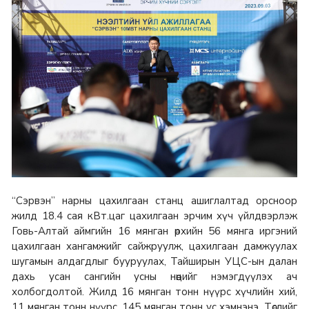
“Сэрвэн” нарны цахилгаан станц ашиглалтад орсноор
жилд 18.4 сая кВт.цаг цахилгаан эрчим хүч үйлдвэрлэж
Говь-Алтай аймгийн 16 мянган өрхийн 56 мянга иргэний
цахилгаан хангамжийг сайжруулж, цахилгаан дамжуулах
шугамын алдагдлыг бууруулах, Тайширын УЦС-ын далан
дахь усан сангийн усны нөөцийг нэмэгдүүлэх ач
холбогдолтой. Жилд 16 мянган тонн нүүрс хүчлийн хий,
11 мянган тонн нүүрс, 145 мянган тонн ус хэмнэнэ. Төслийг