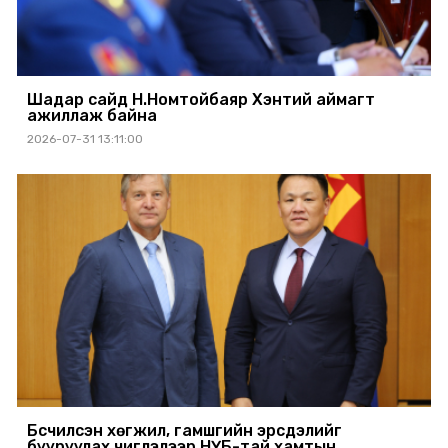
Шадар сайд Н.Номтойбаяр Хэнтий аймагт
ажиллаж байна
2026-07-31 13:11:00
Бүсчилсэн хөгжил, гамшгийн эрсдэлийг
бууруулах чиглэлээр НҮБ-тай хамтын