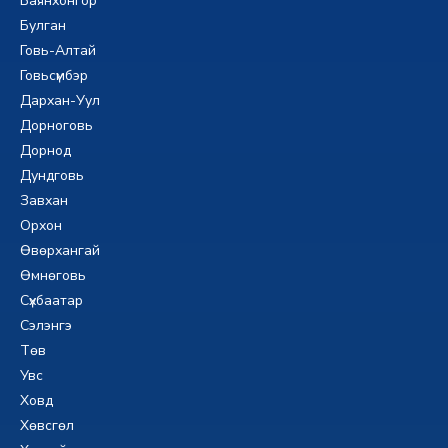
Баянхонгор
Булган
Говь-Алтай
Говьсүмбэр
Дархан-Уул
Дорноговь
Дорнод
Дундговь
Завхан
Орхон
Өвөрхангай
Өмнөговь
Сүхбаатар
Сэлэнгэ
Төв
Увс
Ховд
Хөвсгөл