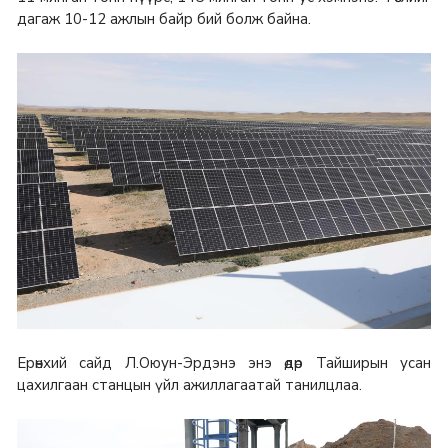
дагаж 10-12 ажлын байр бий болж байна.
Ерөнхий сайд Л.Оюун-Эрдэнэ энэ өдөр Тайширын усан
цахилгаан станцын үйл ажиллагаатай танилцлаа.