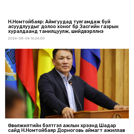
Н.Номтойбаяр: Аймгуудад тулгамдаж буй
асуудлуудыг долоо хоног бүр Засгийн газрын
хуралдаанд танилцуулж, шийдвэрлүүлнэ
2026-08-06 16:26:00
Өвөлжилтийн бэлтгэл ажлын хүрээнд Шадар
сайд Н.Номтойбаяр Дорноговь аймагт ажиллав