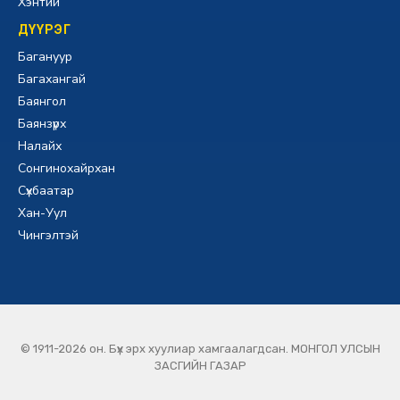
Хэнтий
ДҮҮРЭГ
Багануур
Багахангай
Баянгол
Баянзүрх
Налайх
Сонгинохайрхан
Сүхбаатар
Хан-Уул
Чингэлтэй
© 1911-2026 он. Бүх эрх хуулиар хамгаалагдсан. МОНГОЛ УЛСЫН
ЗАСГИЙН ГАЗАР