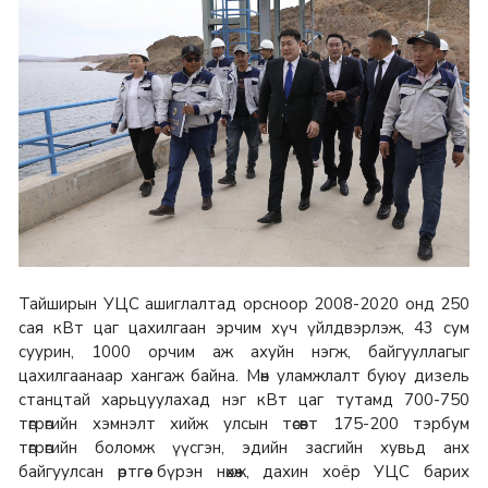
Тайширын УЦС ашиглалтад орсноор 2008-2020 онд 250
сая кВт цаг цахилгаан эрчим хүч үйлдвэрлэж, 43 сум
суурин, 1000 орчим аж ахуйн нэгж, байгууллагыг
цахилгаанаар хангаж байна. Мөн уламжлалт буюу дизель
станцтай харьцуулахад нэг кВт цаг тутамд 700-750
төгрөгийн хэмнэлт хийж улсын төсөвт 175-200 тэрбум
төгрөгийн боломж үүсгэн, эдийн засгийн хувьд анх
байгуулсан өртгөө бүрэн нөхөж, дахин хоёр УЦС барих