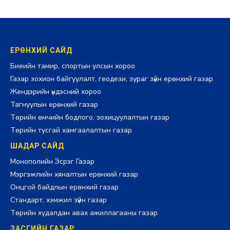
ЕРӨНХИЙ САЙД
Биеийн тамир, спортын улсын хороо
Газар зохион байгуулалт, геодези, зураг зүйн ерөнхий газар
Жендэрийн үндэсний хороо
Тагнуулын ерөнхий газар
Төрийн өмчийн бодлого, зохицуулалтын газар
Төрийн тусгай хамгаалалтын газар
ШАДАР САЙД
Монополийн Эсрэг Газар
Мэргэжлийн хяналтын ерөнхий газар
Онцгой байдлын ерөнхий газар
Стандарт, хэмжил зүйн газар
Төрийн худалдан авах ажиллагааны газар
ЗАСГИЙН ГАЗАР