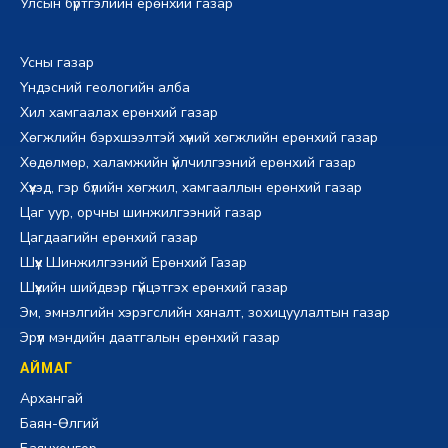
Улсын бүртгэлийн ерөнхий газар
Усны газар
Үндэсний геологийн алба
Хил хамгаалах ерөнхий газар
Хөгжлийн бэрхшээлтэй хүний хөгжлийн ерөнхий газар
Хөдөлмөр, халамжийн үйлчилгээний ерөнхий газар
Хүүхэд, гэр бүлийн хөгжил, хамгааллын ерөнхий газар
Цаг уур, орчны шинжилгээний газар
Цагдаагийн ерөнхий газар
Шүүх Шинжилгээний Ерөнхий Газар
Шүүхийн шийдвэр гүйцэтгэх ерөнхий газар
Эм, эмнэлгийн хэрэгслийн хяналт, зохицуулалтын газар
Эрүүл мэндийн даатгалын ерөнхий газар
АЙМАГ
Архангай
Баян-Өлгий