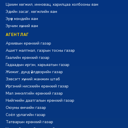
Цахим хөгжил, инновац, харилцаа холбооны яам
Эдийн засаг, хөгжлийн яам
Эрүүл мэндийн яам
Эрчим хүчний яам
АГЕНТЛАГ
Архивын ерөнхий газар
Ашигт малтмал, газрын тосны газар
Гаалийн ерөнхий газар
Гадаадын иргэн, харьяатын газар
Жижиг, дунд үйлдвэрийн газар
Зэвсэгт хүчний жанжин штаб
Иргэний нисэхийн ерөнхий газар
Мал эмнэлгийн ерөнхий газар
Нийгмийн даатгалын ерөнхий газар
Оюуны өмчийн газар
Соёл урлагийн газар
Татварын ерөнхий газар