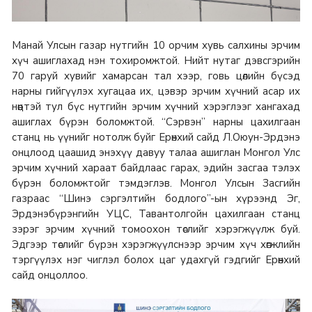
Манай Улсын газар нутгийн 10 орчим хувь салхины эрчим
хүч ашиглахад нэн тохиромжтой. Нийт нутаг дэвсгэрийн
70 гаруй хувийг хамарсан тал хээр, говь цөлийн бүсэд
нарны гийгүүлэх хугацаа их, цэвэр эрчим хүчний асар их
нөөцтэй тул бүс нутгийн эрчим хүчний хэрэглээг хангахад
ашиглах бүрэн боломжтой. “Сэрвэн” нарны цахилгаан
станц нь үүнийг нотолж буйг Ерөнхий сайд Л.Оюун-Эрдэнэ
онцлоод цаашид энэхүү давуу талаа ашиглан Монгол Улс
эрчим хүчний хараат байдлаас гарах, эдийн засгаа тэлэх
бүрэн боломжтойг тэмдэглэв. Монгол Улсын Засгийн
газраас “Шинэ сэргэлтийн бодлого”-ын хүрээнд Эг,
Эрдэнэбүрэнгийн УЦС, Тавантолгойн цахилгаан станц
зэрэг эрчим хүчний томоохон төслийг хэрэгжүүлж буй.
Эдгээр төслийг бүрэн хэрэгжүүлснээр эрчим хүч хөгжлийн
тэргүүлэх нэг чиглэл болох цаг удахгүй гэдгийг Ерөнхий
сайд онцоллоо.