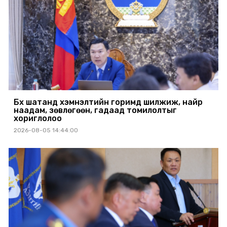
Бүх шатанд хэмнэлтийн горимд шилжиж, найр
наадам, зөвлөгөөн, гадаад томилолтыг
хориглолоо
2026-08-05 14:44:00