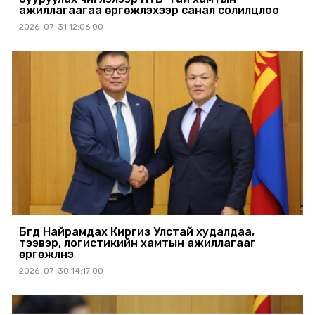
ажиллагаагаа өргөжүүлэхээр санал солилцлоо
2026-07-31 12:06:00
Бүгд Найрамдах Киргиз Улстай худалдаа,
тээвэр, логистикийн хамтын ажиллагааг
өргөжүүлнэ
2026-07-30 14:17:00