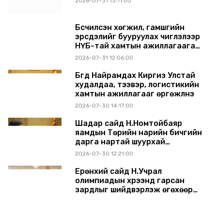
2026-07-31 13:11:00
Бүсчилсэн хөгжил, гамшгийн
эрсдэлийг бууруулах чиглэлээр
НҮБ-тай хамтын ажиллагаагаа
өргөжүүлэхээр санал солилцлоо
2026-07-31 12:06:00
Бүгд Найрамдах Киргиз Улстай
худалдаа, тээвэр, логистикийн
хамтын ажиллагааг өргөжүүлнэ
2026-07-30 14:17:00
Шадар сайд Н.Номтойбаяр
яамдын Төрийн нарийн бичгийн
дарга нартай шуурхай
хуралдлаа
2026-07-30 12:21:00
Ерөнхий сайд Н.Учрал
олимпиадын хүрээнд гарсан
зардлыг шийдвэрлэж өгөхөөр
болов
2026-07-29 14:11:00