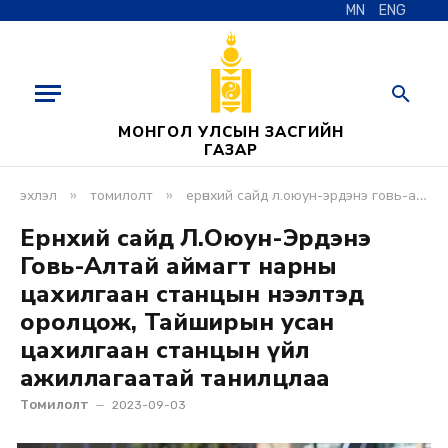
MN
ENG
МОНГОЛ УЛСЫН ЗАСГИЙН
ГАЗАР
»
»
эхлэл
томилолт
ерөнхий сайд л.оюун-эрдэнэ говь-алтай аймагт нарны цахилгаан станцын нээлтэд оролцож, тайширын усан цахилгаан станцын үйл ажиллагаатай танилцлаа
Ерөнхий сайд Л.Оюун-Эрдэнэ
Говь-Алтай аймагт нарны
цахилгаан станцын нээлтэд
оролцож, Тайширын усан
цахилгаан станцын үйл
ажиллагаатай танилцлаа
Томилолт
2023-09-03