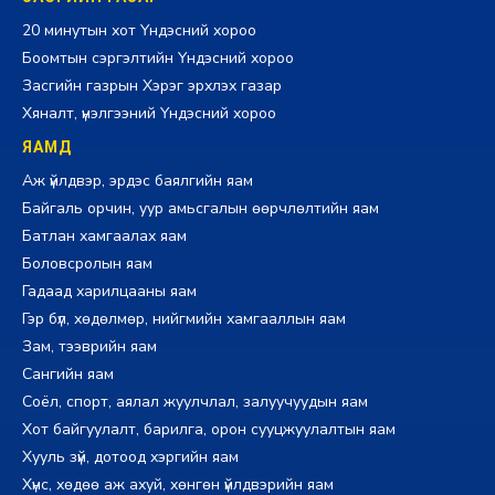
20 минутын хот Үндэсний хороо
Боомтын сэргэлтийн Үндэсний хороо
Засгийн газрын Хэрэг эрхлэх газар
Хяналт, үнэлгээний Үндэсний хороо
ЯАМД
Аж үйлдвэр, эрдэс баялгийн яам
Байгаль орчин, уур амьсгалын өөрчлөлтийн яам
Батлан хамгаалах яам
Боловсролын яам
Гадаад харилцааны яам
Гэр бүл, хөдөлмөр, нийгмийн хамгааллын яам
Зам, тээврийн яам
Сангийн яам
Соёл, спорт, аялал жуулчлал, залуучуудын яам
Хот байгуулалт, барилга, орон сууцжуулалтын яам
Хууль зүй, дотоод хэргийн яам
Хүнс, хөдөө аж ахуй, хөнгөн үйлдвэрийн яам