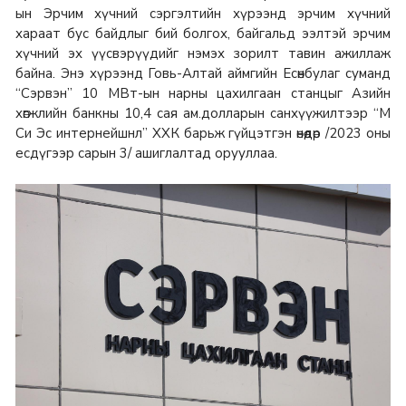
ын Эрчим хүчний сэргэлтийн хүрээнд эрчим хүчний
хараат бус байдлыг бий болгох, байгальд ээлтэй эрчим
хүчний эх үүсвэрүүдийг нэмэх зорилт тавин ажиллаж
байна. Энэ хүрээнд Говь-Алтай аймгийн Есөнбулаг суманд
“Сэрвэн” 10 МВт-ын нарны цахилгаан станцыг Азийн
хөгжлийн банкны 10,4 сая ам.долларын санхүүжилтээр “М
Си Эс интернейшнл” ХХК барьж гүйцэтгэн өнөөдөр /2023 оны
есдүгээр сарын 3/ ашиглалтад орууллаа.