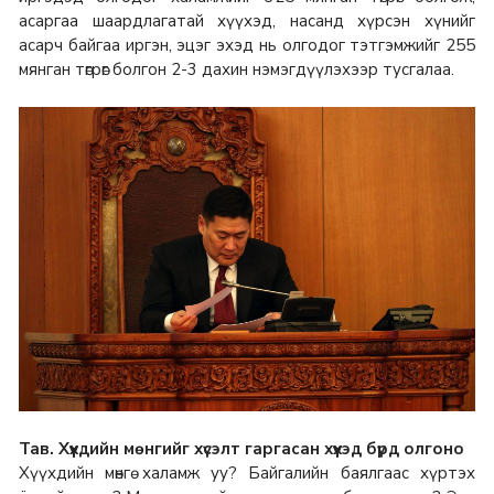
асаргаа шаардлагатай хүүхэд, насанд хүрсэн хүнийг
асарч байгаа иргэн, эцэг эхэд нь олгодог тэтгэмжийг 255
мянган төгрөг болгон 2-3 дахин нэмэгдүүлэхээр тусгалаа.
Тав. Хүүхдийн мөнгийг хүсэлт гаргасан хүүхэд бүрд олгоно
Хүүхдийн мөнгө халамж уу? Байгалийн баялгаас хүртэх