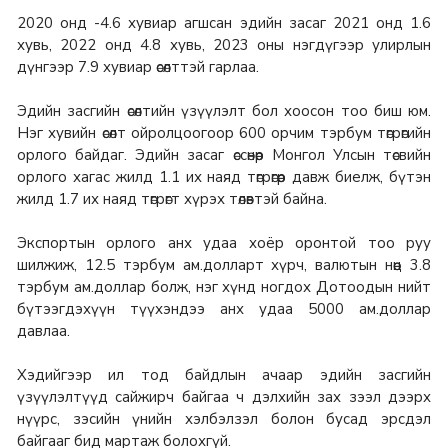
2020 онд -4.6 хувиар агшсан эдийн засаг 2021 онд 1.6
хувь, 2022 онд 4.8 хувь, 2023 оны нэгдүгээр улирлын
дүнгээр 7.9 хувиар өсөлттэй гарлаа.
Эдийн засгийн өсөлтийн үзүүлэлт бол хоосон тоо биш юм.
Нэг хувийн өсөлт ойролцоогоор 600 орчим тэрбум төгрөгийн
орлого байдаг. Эдийн засаг өссөнөөр Монгол Улсын төсвийн
орлого хагас жилд 1.1 их наяд төгрөгөөр давж биелж, бүтэн
жилд 1.7 их наяд төгрөгт хүрэх төлөвтэй байна.
Экспортын орлого анх удаа хоёр оронтой тоо руу
шилжиж, 12.5 тэрбум ам.долларт хүрч, валютын нөөц 3.8
тэрбум ам.доллар болж, нэг хүнд ногдох Дотоодын нийт
бүтээгдэхүүн түүхэндээ анх удаа 5000 ам.доллар
давлаа.
Хэдийгээр ил тод байдлын ачаар эдийн засгийн
үзүүлэлтүүд сайжирч байгаа ч дэлхийн зах зээл дээрх
нүүрс, зэсийн үнийн хэлбэлзэл болон бусад эрсдэл
байгааг бид мартаж болохгүй.