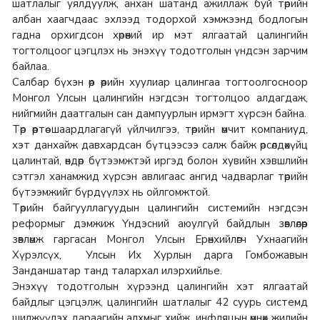
шатлалыг уялдуулж, анхан шатанд ажиллаж буй төрийн
албан хаагчдаас эхлээд тодорхой хэмжээнд бодлогын
гадна орхигдсон хөрөөний ир мэт ялгаатай цалингийн
тогтолцоог цэгцлэх нь энэхүү тодотголын үндсэн зарчим
байлаа.
Салбар бүхэн өөр өөрийн хуулиар цалингаа тогтоолгосноор
Монгол Улсын цалингийн нэгдсэн тогтолцоо алдагдаж,
нийгмийн даатгалын сан дампуурлын ирмэгт хүрсэн байна.
Төр өөртөө шаардлагагүй үйлчилгээ, төрийн өмчит компаниуд,
хэт данхайж давхардсан бүтцээсээ салж байж өрсөлдөхүйц
цалинтай, өндөр бүтээмжтэй иргэд болон хувийн хэвшлийн
сэтгэл ханамжид хүрсэн авлигаас ангид чадварлаг төрийн
бүтээмжийг бүрдүүлэх нь ойлгомжтой.
Төрийн байгууллагуудын цалингийн системийн нэгдсэн
реформыг дэмжиж Үндэсний аюулгүй байдлын зөвлөлөөр
зөвлөмж гаргасан Монгол Улсын Ерөнхийлөгч Ухнаагийн
Хүрэлсүх, Улсын Их Хурлын дарга Гомбожавын
Занданшатар танд талархал илэрхийлье.
Энэхүү тодотголын хүрээнд цалингийн хэт ялгаатай
байдлыг цэгцэлж, цалингийн шатлалыг 42 суурь системд
шилжүүлэх дараагийн алхмыг хийж, инфляцын өмнөх жилийн