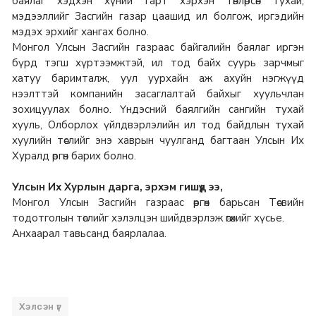
баялаг хэдхэн хүний гарт хэрхэн төвлөрсөн тухай,
мэдээллийг Засгийн газар цаашид ил болгож, иргэдийн
мэдэх эрхийг хангах болно.
Монгол Улсын Засгийн газраас байгалийн баялаг иргэн
бүрд тэгш хүртээмжтэй, ил тод байх суурь зарчмыг
хатуу баримталж, уул уурхайн аж ахуйн нэгжүүд
нээлттэй компанийн засаглалтай байхыг хуульчлан
зохицуулах болно. Үндэсний баялгийн сангийн тухай
хууль, Олборлох үйлдвэрлэлийн ил тод байдлын тухай
хуулийн төслийг энэ хаврын чуулганд багтаан Улсын Их
Хуралд өргөн барих болно.
Улсын Их Хурлын дарга, эрхэм гишүүд ээ,
Монгол Улсын Засгийн газраас өргөн барьсан Төсвийн
тодотголын төслийг хэлэлцэн шийдвэрлэж өгөхийг хүсье.
Анхаарал тавьсанд баярлалаа.
Хэлсэн үг