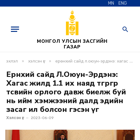
MN
ENG
МОНГОЛ УЛСЫН ЗАСГИЙН
ГАЗАР
»
»
эхлэл
хэлсэн үг
ерөнхий сайд л.оюун-эрдэнэ: хагас жилд 1.1 их наяд төгрөгөөр төсвийн орлого давж биелж буй нь ийм хэмжээний далд эдийн засаг ил болсон гэсэн үг
Ерөнхий сайд Л.Оюун-Эрдэнэ:
Хагас жилд 1.1 их наяд төгрөгөөр
төсвийн орлого давж биелж буй
нь ийм хэмжээний далд эдийн
засаг ил болсон гэсэн үг
Хэлсэн үг
2023-06-09