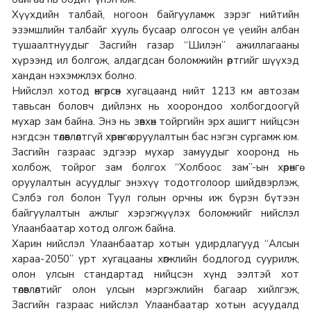
Хүүхдийн талбай, ногоон байгууламж зэрэг нийтийн
эзэмшлийн талбайг хууль бусаар олгосон үе үеийн албан
тушаалтнуудыг Засгийн газар “Шилэн” ажиллагааны
хүрээнд ил болгож, алдагдсан боломжийн өртгийг шүүхэд
хандан нэхэмжлэх болно.
Нийслэл хотод өнгөрсөн хугацаанд нийт 1213 км автозам
тавьсан боловч дийлэнх нь хоорондоо холбогдоогүй
мухар зам байна. Энэ нь зөвхөн тойргийн эрх ашигт нийцсэн
нэгдсэн төлөвлөлтгүй хөрөнгө оруулалтын бас нэгэн сургамж юм.
Засгийн газраас эдгээр мухар замуудыг хооронд нь
холбож, тойрог зам болгох “Холбоос зам”-ын хөрөнгө
оруулалтын асуудлыг энэхүү тодотголоор шийдвэрлэж,
Сэлбэ гол болон Туул голын орчны иж бүрэн бүтээн
байгуулалтын ажлыг хэрэгжүүлэх боломжийг нийслэл
Улаанбаатар хотод олгож байна.
Харин нийслэл Улаанбаатар хотын удирдлагууд “Алсын
хараа-2050” урт хугацааны хөгжлийн бодлогод суурилж,
олон улсын стандартад нийцсэн хүнд ээлтэй хот
төлөвлөлтийг олон улсын мэргэжлийн багаар хийлгэж,
Засгийн газраас нийслэл Улаанбаатар хотын асуудалд