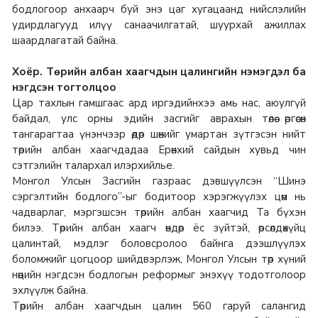
бодлогоор анхаарч буй энэ цаг хугацаанд нийслэлийн
удирдлагууд илүү санаачилгатай, шуурхай ажиллах
шаардлагатай байна.
Хоёр. Төрийн албан хаагчдын цалингийн нэмэгдэл ба
нэгдсэн тогтолцоо
Цар тахлын гамшгаас ард иргэдийнхээ амь нас, аюулгүй
байдал, улс орны эдийн засгийг аврахын төлөө өргөсөн
тангарагтаа үнэнчээр өдөр шөнийг умартан зүтгэсэн нийт
төрийн албан хаагчдадаа Ерөнхий сайдын хувьд чин
сэтгэлийн талархал илэрхийлье.
Монгол Улсын Засгийн газраас дэвшүүлсэн “Шинэ
сэргэлтийн бодлого”-ыг бодитоор хэрэгжүүлэх цөм нь
чадварлаг, мэргэшсэн төрийн албан хаагчид Та бүхэн
билээ. Төрийн албан хаагч өндөр ёс зүйтэй, өрсөлдөхүйц
цалинтай, мэдлэг боловсролоо байнга дээшлүүлэх
боломжийг цогцоор шийдвэрлэж, Монгол Улсын төр хүний
нөөцийн нэгдсэн бодлогын реформыг энэхүү тодотголоор
эхлүүлж байна.
Төрийн албан хаагчдын цалин 560 гаруй салангид