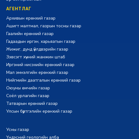
АГЕНТЛАГ
Архивын ерөнхий газар
Ашигт малтмал, газрын тосны газар
Гаалийн ерөнхий газар
Гадаадын иргэн, харьяатын газар
Жижиг, дунд үйлдвэрийн газар
Зэвсэгт хүчний жанжин штаб
Иргэний нисэхийн ерөнхий газар
Мал эмнэлгийн ерөнхий газар
Нийгмийн даатгалын ерөнхий газар
Оюуны өмчийн газар
Соёл урлагийн газар
Татварын ерөнхий газар
Улсын бүртгэлийн ерөнхий газар
Усны газар
Үндэсний геологийн алба