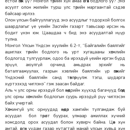
ёстой өгөөж үү? Монгол төрийн хүн амаа өсгөх бодлого уу? Энэ
асуулт олон жилийн турш улс төрийн маргаантай сэдэв
байсаар ирлээ.
Олон улсын байгууллагууд энэ асуудлыг тодорхой болгох
шаардлагыг үе үеийн Засгийн газарт тавьсаар ирсэн нь
бодит үнэн юм. Цаашдаа ч бид энэ асуудалтай нүүр
тулна.
Монгол Улсын Үндсэн хуулийн 6.2-т, “Байгалийн баялгийг
ашиглах төрийн бодлого нь урт хугацааны хөгжлийн
бодлогод тулгуурлаж, одоо ба ирээдүй үеийн иргэн бүрд
эрүүл, аюулгүй орчинд амьдрах эрхийг нь
баталгаажуулах, газрын хэвлийн баялгийн үр өгөөжийг
Үндэсний баялгийн санд төвлөрүүлж тэгш, шударга
хүртээхэд чиглэнэ” гэж заасан байдаг.
Аль ч улс орны ирээдүй бол өнөөдрийн хүүхэд багачууд бөгөөд
улс орны хөгжлийн бодлогын суурь ирээдүй рүү чиглэсэн
байх учиртай.
Хөгжингүй улс орнуудад өнөөдөр хамгийн тулгамдаж буй
асуудал бол төрөлт буурах, улмаар ажиллах хүчний
хомсдолд орох асуудал болон хувирч байна. Цөөн хүн
амтай, өргөн уудам газар нутагтай манай улсын хувьд хүн