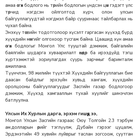
амаа өсгөх бодлого нь төрийн бодлогын үндсэн цөм гэдэгт улс
төрчид нэгдсэн ойлголтод хүрч, олон улсын
байгууллагуудтай нэгдмэл байр сууринаас тайлбарлах нь
чухал байна.
Энэхүү төсвийн тодотголоор хүсэлт гаргасан хүүхэд бүрд
хүүхдийн мөнгийг олгохоор тусгаж байна. Цаашид хүн амаа
өсгөх бодлогыг Монгол Улс тууштай дэмжиж, байгалийн
баялгийн шударга хуваарилалт өнөөдөр ба ирээдүйд тэгш
хүртээмжтэй зориулагдах суурь зарчмыг баримталж
ажиллана.
Түүнчлэн, 98 жилийн түүхтэй Хүүхдийн байгууллагын бие
даасан байдлыг эрхзүйн хувьд хангаж, хүүхдийн
оролцооны байгууллагуудыг Засгийн газар бодлогоор
дэмжиж, Хүүхэд хамгааллын тухай хуулийг шинэчлэн
батлуулна.
Улсын Их Хурлын дарга, эрхэм гишүүд ээ,
Монгол Улсын Засгийн газраас Оюу Толгойн 2.3 тэрбум
ам.долларын өрийг тэглүүлж, Дубайн гэрээг цуцалж,
Эрдэнэтийн 49 хувийн луйврыг таслан зогсоож, суутган