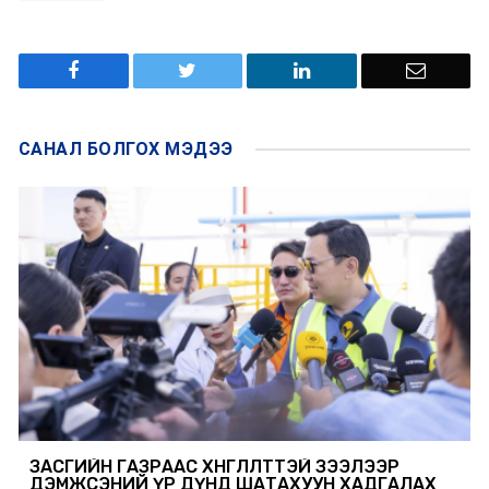
САНАЛ БОЛГОХ
МЭДЭЭ
ЗАСГИЙН ГАЗРААС ХӨНГӨЛӨЛТТЭЙ ЗЭЭЛЭЭР
ДЭМЖСЭНИЙ ҮР ДҮНД ШАТАХУУН ХАДГАЛАХ