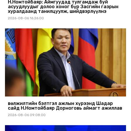
Н.Номтойбаяр: Аймгуудад тулгамдаж буй
асуудлуудыг долоо хоног бүр Засгийн газрын
хуралдаанд танилцуулж, шийдвэрлүүлнэ
2026-08-06 16:26:00
Өвөлжилтийн бэлтгэл ажлын хүрээнд Шадар
сайд Н.Номтойбаяр Дорноговь аймагт ажиллав
2026-08-06 09:08:00