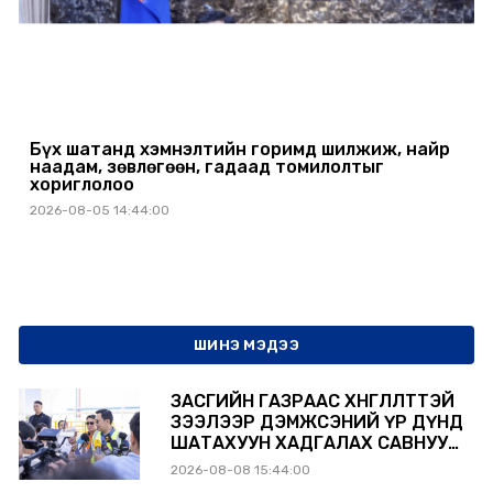
Бүх шатанд хэмнэлтийн горимд шилжиж, найр
наадам, зөвлөгөөн, гадаад томилолтыг
хориглолоо
2026-08-05 14:44:00
ШИНЭ МЭДЭЭ
ЗАСГИЙН ГАЗРААС ХӨНГӨЛӨЛТТЭЙ
ЗЭЭЛЭЭР ДЭМЖСЭНИЙ ҮР ДҮНД
ШАТАХУУН ХАДГАЛАХ САВНУУД
ЭХНЭЭСЭЭ АШИГЛАЛТАД ОРЖ
2026-08-08 15:44:00
БАЙНА