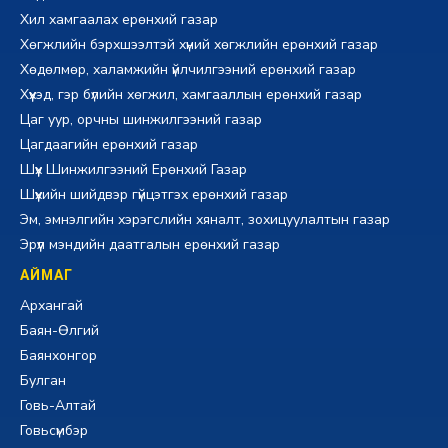
Хил хамгаалах ерөнхий газар
Хөгжлийн бэрхшээлтэй хүний хөгжлийн ерөнхий газар
Хөдөлмөр, халамжийн үйлчилгээний ерөнхий газар
Хүүхэд, гэр бүлийн хөгжил, хамгааллын ерөнхий газар
Цаг уур, орчны шинжилгээний газар
Цагдаагийн ерөнхий газар
Шүүх Шинжилгээний Ерөнхий Газар
Шүүхийн шийдвэр гүйцэтгэх ерөнхий газар
Эм, эмнэлгийн хэрэгслийн хяналт, зохицуулалтын газар
Эрүүл мэндийн даатгалын ерөнхий газар
АЙМАГ
Архангай
Баян-Өлгий
Баянхонгор
Булган
Говь-Алтай
Говьсүмбэр