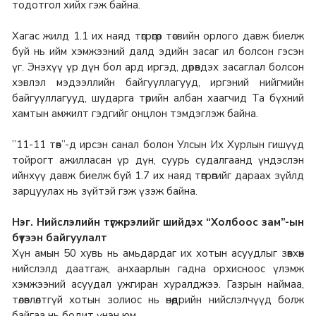
тодотгол хийх гэж байна.
Хагас жилд 1.1 их наяд төгрөгөөр төсвийн орлого давж биелж
буй нь ийм хэмжээний далд эдийн засаг ил болсон гэсэн
үг. Энэхүү үр дүн бол ард иргэд, дөрөвдэх засаглал болсон
хэвлэл мэдээллийн байгууллагууд, иргэний нийгмийн
байгууллагууд, шударга төрийн албан хаагчид Та бүхний
хамтын амжилт гэдгийг онцлон тэмдэглэж байна.
”11-11 төв”-д ирсэн санал болон Улсын Их Хурлын гишүүд
тойрогт ажилласан үр дүн, суурь судалгаанд үндэслэн
ийнхүү давж биелж буй 1.7 их наяд төгрөгийг дараах зүйлд
зарцуулах нь зүйтэй гэж үзэж байна.
Нэг. Нийслэлийн түгжрэлийг шийдэх “Холбоос зам”-ын
бүтээн байгуулалт
Хүн амын 50 хувь нь амьдардаг их хотын асуудлыг зөвхөн
нийслэлд даатгаж, анхаарлын гадна орхисноос үлэмж
хэмжээний асуудал ужгиран хуралджээ. Газрын наймаа,
төлөвлөлтгүй хотын золиос нь өнөөдрийн нийслэлчүүд болж
байгаа нь бодит үнэн юм.