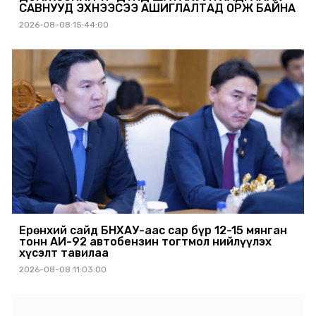
САВНУУД ЭХНЭЭСЭЭ АШИГЛАЛТАД ОРЖ БАЙНА
2026-08-08 15:44:00
Ерөнхий сайд БНХАУ-аас сар бүр 12-15 мянган
тонн АИ-92 автобензин тогтмол нийлүүлэх
хүсэлт тавилаа
2026-08-08 11:03:00