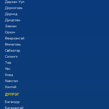
Дархан-Уул
Дорноговь
Дорнод
Дундговь
Завхан
Орхон
Өвөрхангай
Өмнөговь
Сүхбаатар
Сэлэнгэ
Төв
Увс
Ховд
Хөвсгөл
Хэнтий
ДҮҮРЭГ
Багануур
Багахангай