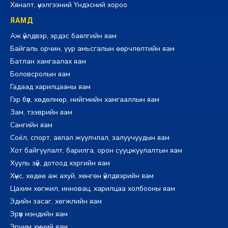
Хяналт, үнэлгээний Үндэсний хороо
ЯАМД
Аж үйлдвэр, эрдэс баялгийн яам
Байгаль орчин, уур амьсгалын өөрчлөлтийн яам
Батлан хамгаалах яам
Боловсролын яам
Гадаад харилцааны яам
Гэр бүл, хөдөлмөр, нийгмийн хамгааллын яам
Зам, тээврийн яам
Сангийн яам
Соёл, спорт, аялал жуулчлал, залуучуудын яам
Хот байгуулалт, барилга, орон сууцжуулалтын яам
Хууль зүй, дотоод хэргийн яам
Хүнс, хөдөө аж ахуй, хөнгөн үйлдвэрийн яам
Цахим хөгжил, инновац, харилцаа холбооны яам
Эдийн засаг, хөгжлийн яам
Эрүүл мэндийн яам
Эрчим хүчний яам