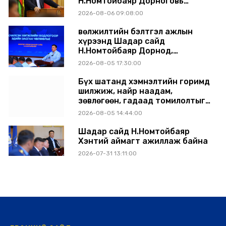
Н.Номтойбаяр Дорноговь
аймагт ажиллав
2026-08-06 09:08:00
Өвөлжилтийн бэлтгэл ажлын
хүрээнд Шадар сайд
Н.Номтойбаяр Дорнод,
Сүхбаатар аймагт ажиллав
2026-08-05 17:30:00
Бүх шатанд хэмнэлтийн горимд
шилжиж, найр наадам,
зөвлөгөөн, гадаад томилолтыг
хориглолоо
2026-08-05 14:44:00
Шадар сайд Н.Номтойбаяр
Хэнтий аймагт ажиллаж байна
2026-07-31 13:11:00