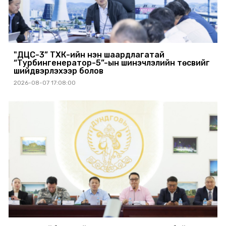
"ДЦС-3” ТӨХК-ийн нэн шаардлагатай
“Турбингенератор-5”-ын шинэчлэлийн төсвийг
шийдвэрлэхээр болов
2026-08-07 17:08:00