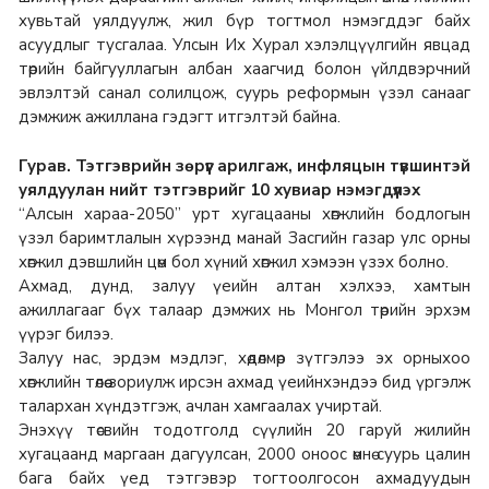
хувьтай уялдуулж, жил бүр тогтмол нэмэгддэг байх
асуудлыг тусгалаа. Улсын Их Хурал хэлэлцүүлгийн явцад
төрийн байгууллагын албан хаагчид болон үйлдвэрчний
эвлэлтэй санал солилцож, суурь реформын үзэл санааг
дэмжиж ажиллана гэдэгт итгэлтэй байна.
Гурав. Тэтгэврийн зөрүүг арилгаж, инфляцын түвшинтэй
уялдуулан нийт тэтгэврийг 10 хувиар нэмэгдүүлэх
“Алсын хараа-2050” урт хугацааны хөгжлийн бодлогын
үзэл баримтлалын хүрээнд манай Засгийн газар улс орны
хөгжил дэвшлийн цөм бол хүний хөгжил хэмээн үзэх болно.
Ахмад, дунд, залуу үеийн алтан хэлхээ, хамтын
ажиллагааг бүх талаар дэмжих нь Монгол төрийн эрхэм
үүрэг билээ.
Залуу нас, эрдэм мэдлэг, хөдөлмөр зүтгэлээ эх орныхоо
хөгжлийн төлөө зориулж ирсэн ахмад үеийнхэндээ бид үргэлж
талархан хүндэтгэж, ачлан хамгаалах учиртай.
Энэхүү төсвийн тодотголд сүүлийн 20 гаруй жилийн
хугацаанд маргаан дагуулсан, 2000 оноос өмнө суурь цалин
бага байх үед тэтгэвэр тогтоолгосон ахмадуудын