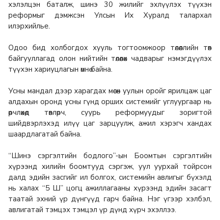
хэлэлцэн баталж, шинэ 30 жилийг эхлүүлэх түүхэн
реформыг дэмжсэн Улсын Их Хуралд талархал
илэрхийлье.
Одоо бид холбогдох хууль тогтоомжоор төлөөллийн төв
байгууллагад олон нийтийн төлөөлөх чадварыг нэмэгдүүлэх
түүхэн хариуцлагын өмнө байна.
Усны мандал дээр харагдах мөсөн уулын оройг ярилцаж цаг
алдахын оронд усны гүнд орших системийг углуургаар нь
өөрчлөхөд төвлөрч, суурь реформуудыг зоригтой
шийдвэрлэхэд илүү цаг зарцуулж, ажил хэрэгч хандах
шаардлагатай байна.
“Шинэ сэргэлтийн бодлого”-ын Боомтын сэргэлтийн
хүрээнд хилийн боомтууд сэргэж, уул уурхай тойрсон
далд эдийн засгийг ил болгох, системийн авлигыг бүхэлд
нь халах “5 Ш” цогц ажиллагааны хүрээнд эдийн засагт
таатай эхний үр дүнгүүд гарч байна. Нэг үгээр хэлбэл,
авлигатай тэмцэх тэмцэл үр дүнд хүрч эхэллээ.