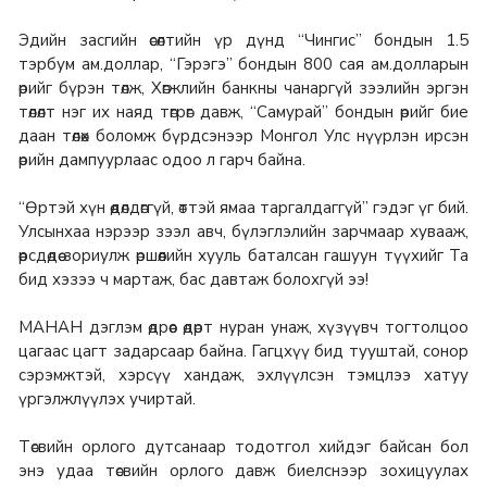
Эдийн засгийн өсөлтийн үр дүнд “Чингис” бондын 1.5
тэрбум ам.доллар, “Гэрэгэ” бондын 800 сая ам.долларын
өрийг бүрэн төлж, Хөгжлийн банкны чанаргүй зээлийн эргэн
төлөлт нэг их наяд төгрөг давж, “Самурай” бондын өрийг бие
даан төлөх боломж бүрдсэнээр Монгол Улс нүүрлэн ирсэн
өрийн дампуурлаас одоо л гарч байна.
“Өртэй хүн өөдөлдөггүй, өттэй ямаа таргалдаггүй” гэдэг үг бий.
Улсынхаа нэрээр зээл авч, бүлэглэлийн зарчмаар хувааж,
өөрсдөдөө зориулж өршөөлийн хууль баталсан гашуун түүхийг Та
бид хэзээ ч мартаж, бас давтаж болохгүй ээ!
МАНАН дэглэм өдрөөс өдөрт нуран унаж, хүзүүвч тогтолцоо
цагаас цагт задарсаар байна. Гагцхүү бид тууштай, сонор
сэрэмжтэй, хэрсүү хандаж, эхлүүлсэн тэмцлээ хатуу
үргэлжлүүлэх учиртай.
Төсвийн орлого дутсанаар тодотгол хийдэг байсан бол
энэ удаа төсвийн орлого давж биелснээр зохицуулах