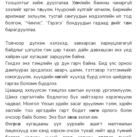
тооцолтыг хийж дуусгалаа. Хөгжлийн банкны чанаргүй
зээлийг эргэн төлүүлж, Нүүрсний хулгайг илчилж, Биржийн
арилжааг эхлүүлж, тусгай сангуудын мэдээллийн ил тод
болгож, “Чингис”, “Гэрэгэ” бондуудын гадаад өрийг төлж
барагдууллаа.
Товчоор дүгнэж хэлэхэд, завхарсан хариуцлагагүй
байдлыг цэгцлэх гэж цар тахал, дайн давхацсан энэ үед
хайран цаг хугацааг зарцуулж байна.
Гэхдээ энэ тэмцлийн үр дүн гарч байна. Бид улс орноо
дампуурах эрсдэлээс аварч, цалин, тэтгэвэр тэтгэмжийг
нэмэгдүүлж, хүүхдийн мөнгийг хүүхэд бүрд олгох шийдвэр
гаргах боломж бүрдлээ.
Цаашид эхлүүлсэн тэмцлээ хамтын хүчээр үргэлжлүүлж,
Шинэ сэргэлтийн бодлогоо бүх нийтээрээ хэрэгжүүлж
чадвал, Монгол Улсын эдийн засаг эрүүлжин тэлж, эдийн
засгийн тоо иргэдийн гарт бодит мөнгөн орлого болж
очсоор байх болно. Энэ бол зөвхөн эхлэл юм.
Өнгөрсөн хугацааны уул уурхайн ашигт малтмалын
лицензүүд хэн хэнд хэрхэн очсон тухай, нийт ард түмний