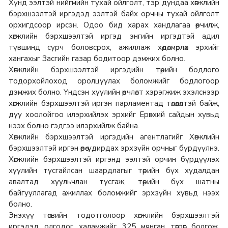
Хүнд ээлтэй нийгмийн тухай ойлголт, тэр дундаа хөгжлийн
бэрхшээлтэй иргэдэд ээлтэй байх орчны тухай ойлголт
орхигдсоор ирсэн. Одоо бид харах хандлагаа өөрчилж,
хөгжлийн бэрхшээлтэй иргэд энгийн иргэдтэй адил
түвшинд сурч боловсрох, ажиллаж хөдөлмөрлөх эрхийг
хангахыг Засгийн газар бодитоор дэмжих болно.
Хөгжлийн бэрхшээлтэй иргэдийн төрийн бодлого
тодорхойлоход оролцуулах боломжийг бодлогоор
дэмжих болно. Үндсэн хуулийн өөрчлөлт хэрэгжиж эхэлснээр
хөгжлийн бэрхшээлтэй иргэн парламентад төлөөлөлтэй байж,
дуу хоолойгоо илэрхийлэх эрхийг Ерөнхий сайдын хувьд
нээх болно гэдгээ илэрхийлж байна.
Хөгжлийн бэрхшээлтэй иргэдийн агентлагийг Хөгжлийн
бэрхшээлтэй иргэн өөрөө удирдах эрхзүйн орчныг бүрдүүлнэ.
Хөгжлийн бэрхшээлтэй иргэнд ээлтэй орчин бүрдүүлэх
хуулийн тусгайлсан шаардлагыг төрийн бүх худалдан
авалтад хуульчлан тусгаж, төрийн бүх шатны
байгууллагад ажиллах боломжийг эрхзүйн хувьд нээх
болно.
Энэхүү төсвийн тодотголоор хөгжлийн бэрхшээлтэй
иргэдэд олгодог халамжийг 325 мянган төгрөг болгож,