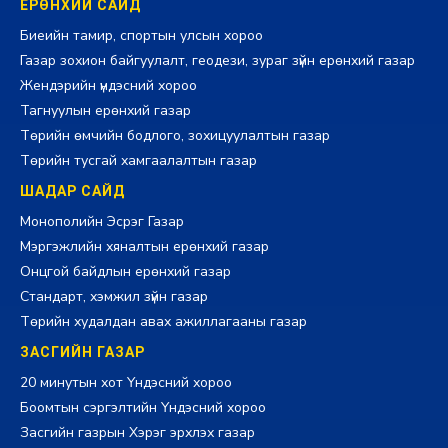
ЕРӨНХИЙ САЙД
Биеийн тамир, спортын улсын хороо
Газар зохион байгуулалт, геодези, зураг зүйн ерөнхий газар
Жендэрийн үндэсний хороо
Тагнуулын ерөнхий газар
Төрийн өмчийн бодлого, зохицуулалтын газар
Төрийн тусгай хамгаалалтын газар
ШАДАР САЙД
Монополийн Эсрэг Газар
Мэргэжлийн хяналтын ерөнхий газар
Онцгой байдлын ерөнхий газар
Стандарт, хэмжил зүйн газар
Төрийн худалдан авах ажиллагааны газар
ЗАСГИЙН ГАЗАР
20 минутын хот Үндэсний хороо
Боомтын сэргэлтийн Үндэсний хороо
Засгийн газрын Хэрэг эрхлэх газар