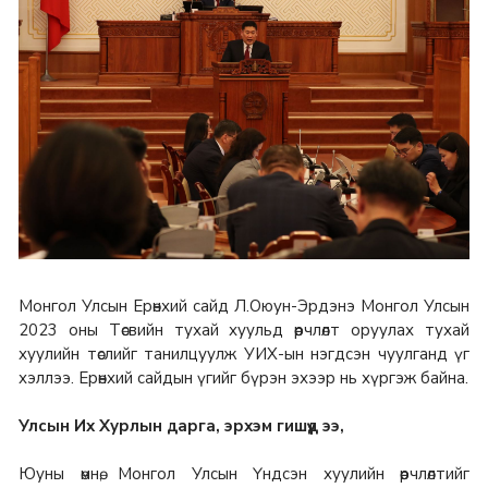
Монгол Улсын Ерөнхий сайд Л.Оюун-Эрдэнэ Монгол Улсын
2023 оны Төсвийн тухай хуульд өөрчлөлт оруулах тухай
хуулийн төслийг танилцуулж УИХ-ын нэгдсэн чуулганд үг
хэллээ. Ерөнхий сайдын үгийг бүрэн эхээр нь хүргэж байна.
Улсын Их Хурлын дарга, эрхэм гишүүд ээ,
Юуны өмнө, Монгол Улсын Үндсэн хуулийн өөрчлөлтийг