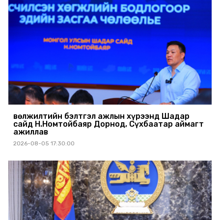
Өвөлжилтийн бэлтгэл ажлын хүрээнд Шадар
сайд Н.Номтойбаяр Дорнод, Сүхбаатар аймагт
ажиллав
2026-08-05 17:30:00