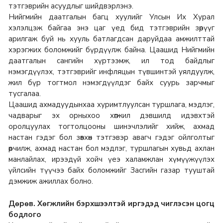
тэтгэврийн асуудлыг шийдвэрлэнэ.
Нийгмийн даатгалын багц хуулийг Улсын Их Хурал
хэлэлцэж байгаа энэ цаг үед бид тэтгэврийн зөрүүг
арилгаж буй нь хууль батлагдсан даруйдаа амжилттай
хэрэгжих боломжийг бүрдүүлж байна. Цаашид Нийгмийн
даатгалын сангийн хүртээмж, ил тод байдлыг
нэмэгдүүлэх, тэтгэврийг инфляцын түвшинтэй уялдуулж,
жил бүр тогтмол нэмэгдүүлдэг байх суурь зарчмыг
тусгалаа.
Цаашид ахмадуудынхаа хуримтлуулсан туршлага, мэдлэг,
чадварыг эх орныхоо хөгжил дэвшилд идэвхтэй
оролцуулах тогтолцооны шинэчлэлийг хийж, ахмад
настан гэдэг бол зөвхөн тэтгэвэр авагч гэдэг ойлголтыг
өөрчилж, ахмад настан бол мэдлэг, туршлагын хувьд ахлан
манлайлах, ирээдүй хойч үеэ халамжлан хүмүүжүүлэх
үйлсийн түүчээ байх боломжийг Засгийн газар тууштай
дэмжиж ажиллах болно.
Дөрөв. Хөгжлийн бэрхшээлтэй иргэдэд чиглэсэн цогц
бодлого