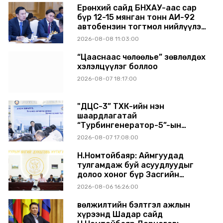
Ерөнхий сайд БНХАУ-аас сар
бүр 12-15 мянган тонн АИ-92
автобензин тогтмол нийлүүлэх
хүсэлт тавилаа
2026-08-08 11:03:00
“Цааснаас чөлөөлье” зөвлөлдөх
хэлэлцүүлэг боллоо
2026-08-07 18:17:00
"ДЦС-3” ТӨХК-ийн нэн
шаардлагатай
“Турбингенератор-5”-ын
шинэчлэлийн төсвийг
2026-08-07 17:08:00
шийдвэрлэхээр болов
Н.Номтойбаяр: Аймгуудад
тулгамдаж буй асуудлуудыг
долоо хоног бүр Засгийн
газрын хуралдаанд
2026-08-06 16:26:00
танилцуулж, шийдвэрлүүлнэ
Өвөлжилтийн бэлтгэл ажлын
хүрээнд Шадар сайд