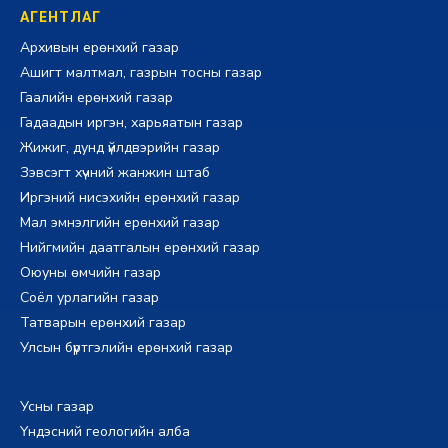
АГЕНТЛАГ
Архивын ерөнхий газар
Ашигт малтмал, газрын тосны газар
Гаалийн ерөнхий газар
Гадаадын иргэн, харьяатын газар
Жижиг, дунд үйлдвэрийн газар
Зэвсэгт хүчний жанжин штаб
Иргэний нисэхийн ерөнхий газар
Мал эмнэлгийн ерөнхий газар
Нийгмийн даатгалын ерөнхий газар
Оюуны өмчийн газар
Соёл урлагийн газар
Татварын ерөнхий газар
Улсын бүртгэлийн ерөнхий газар
Усны газар
Үндэсний геологийн алба