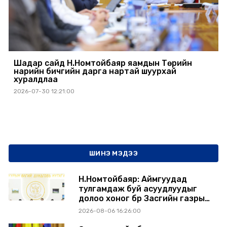
Шадар сайд Н.Номтойбаяр яамдын Төрийн
нарийн бичгийн дарга нартай шуурхай
хуралдлаа
2026-07-30 12:21:00
ШИНЭ МЭДЭЭ
Н.Номтойбаяр: Аймгуудад
тулгамдаж буй асуудлуудыг
долоо хоног бүр Засгийн газрын
хуралдаанд танилцуулж,
2026-08-06 16:26:00
шийдвэрлүүлнэ