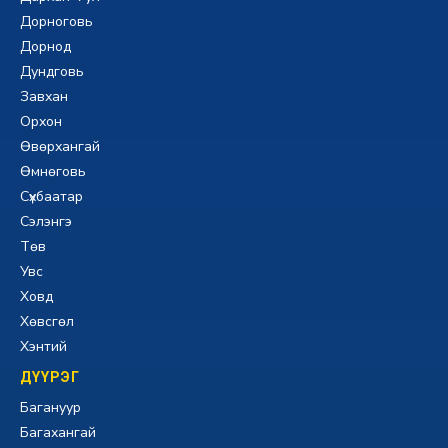
Дорноговь
Дорнод
Дундговь
Завхан
Орхон
Өвөрхангай
Өмнөговь
Сүхбаатар
Сэлэнгэ
Төв
Увс
Ховд
Хөвсгөл
Хэнтий
ДҮҮРЭГ
Багануур
Багахангай