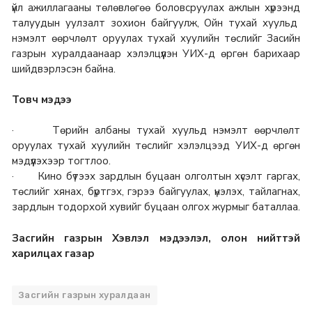
үйл ажиллагааны төлөвлөгөө боловсруулах ажлын хүрээнд
талуудын уулзалт зохион байгуулж, Ойн тухай хуульд
нэмэлт өөрчлөлт оруулах тухай хуулийн төслийг Засийн
газрын хуралдаанаар хэлэлцүүлэн УИХ-д өргөн барихаар
шийдвэрлэсэн байна.
Товч мэдээ
· Төрийн албаны тухай хуульд нэмэлт өөрчлөлт
оруулах тухай хуулийн төслийг хэлэлцээд УИХ-д өргөн
мэдүүлэхээр тогтлоо.
· Кино бүтээх зардлын буцаан олголтын хүсэлт гаргах,
төслийг хянах, бүртгэх, гэрээ байгуулах, үнэлэх, тайлагнах,
зардлын тодорхой хувийг буцаан олгох журмыг баталлаа.
Засгийн газрын Хэвлэл мэдээлэл, олон нийттэй
харилцах газар
Засгийн газрын хуралдаан