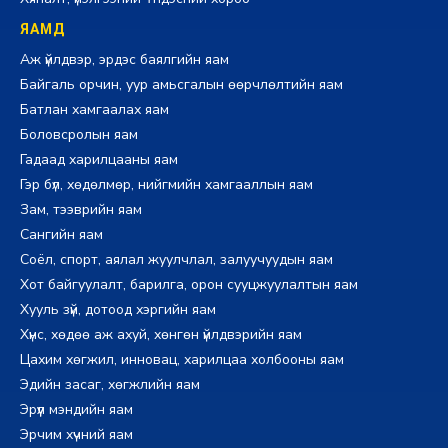
ЯАМД
Аж үйлдвэр, эрдэс баялгийн яам
Байгаль орчин, уур амьсгалын өөрчлөлтийн яам
Батлан хамгаалах яам
Боловсролын яам
Гадаад харилцааны яам
Гэр бүл, хөдөлмөр, нийгмийн хамгааллын яам
Зам, тээврийн яам
Сангийн яам
Соёл, спорт, аялал жуулчлал, залуучуудын яам
Хот байгуулалт, барилга, орон сууцжуулалтын яам
Хууль зүй, дотоод хэргийн яам
Хүнс, хөдөө аж ахуй, хөнгөн үйлдвэрийн яам
Цахим хөгжил, инновац, харилцаа холбооны яам
Эдийн засаг, хөгжлийн яам
Эрүүл мэндийн яам
Эрчим хүчний яам