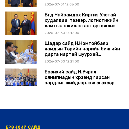
өргөжүүлэхээр санал солилцлоо
2026-07-31 12:06:00
Бүгд Найрамдах Киргиз Улстай
худалдаа, тээвэр, логистикийн
хамтын ажиллагааг өргөжүүлнэ
2026-07-30 14:17:00
Шадар сайд Н.Номтойбаяр
яамдын Төрийн нарийн бичгийн
дарга нартай шуурхай
хуралдлаа
2026-07-30 12:21:00
Ерөнхий сайд Н.Учрал
олимпиадын хүрээнд гарсан
зардлыг шийдвэрлэж өгөхөөр
болов
2026-07-29 14:11:00
ЕРӨНХИЙ САЙД