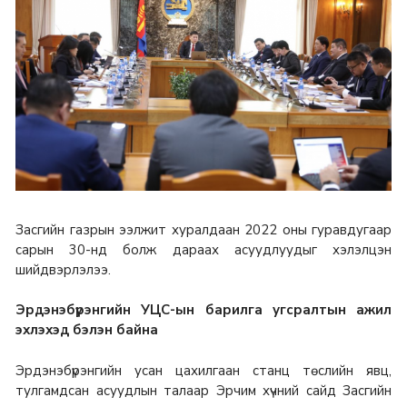
Засгийн газрын ээлжит хуралдаан 2022 оны гуравдугаар
сарын 30-нд болж дараах асуудлуудыг хэлэлцэн
шийдвэрлэлээ.
Эрдэнэбүрэнгийн УЦС-ын барилга угсралтын ажил
эхлэхэд бэлэн байна
Эрдэнэбүрэнгийн усан цахилгаан станц төслийн явц,
тулгамдсан асуудлын талаар Эрчим хүчний сайд Засгийн