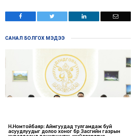
САНАЛ БОЛГОХ
МЭДЭЭ
Н.Номтойбаяр: Аймгуудад тулгамдаж буй
асуудлуудыг долоо хоног бүр Засгийн газрын