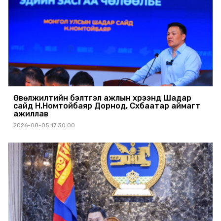
Өвөлжилтийн бэлтгэл ажлын хүрээнд Шадар
сайд Н.Номтойбаяр Дорнод, Сүхбаатар аймагт
ажиллав
2026-08-05 17:30:00