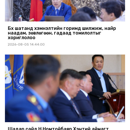
Бүх шатанд хэмнэлтийн горимд шилжиж, найр
наадам, зөвлөгөөн, гадаад томилолтыг
хориглолоо
2026-08-05 14:44:00
Шадар сайд Н.Номтойбаяр Хэнтий аймагт