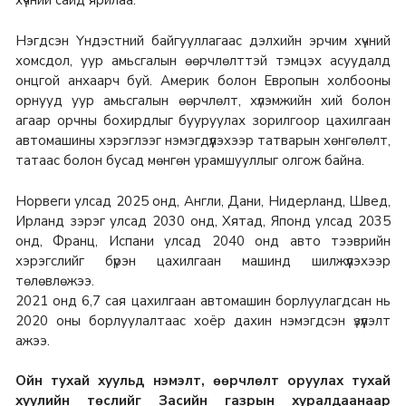
Нэгдсэн Үндэстний байгууллагаас дэлхийн эрчим хүчний
хомсдол, уур амьсгалын өөрчлөлттэй тэмцэх асуудалд
онцгой анхаарч буй. Америк болон Европын холбооны
орнууд уур амьсгалын өөрчлөлт, хүлэмжийн хий болон
агаар орчны бохирдлыг бууруулах зорилгоор цахилгаан
автомашины хэрэглээг нэмэгдүүлэхээр татварын хөнгөлөлт,
татаас болон бусад мөнгөн урамшууллыг олгож байна.
Норвеги улсад 2025 онд, Англи, Дани, Нидерланд, Швед,
Ирланд зэрэг улсад 2030 онд, Хятад, Японд улсад 2035
онд, Франц, Испани улсад 2040 онд авто тээврийн
хэрэгслийг бүрэн цахилгаан машинд шилжүүлэхээр
төлөвлөжээ.
2021 онд 6,7 сая цахилгаан автомашин борлуулагдсан нь
2020 оны борлуулалтаас хоёр дахин нэмэгдсэн үзүүлэлт
ажээ.
Ойн тухай хуульд нэмэлт, өөрчлөлт оруулах тухай
хуулийн төслийг Засийн газрын хуралдаанаар