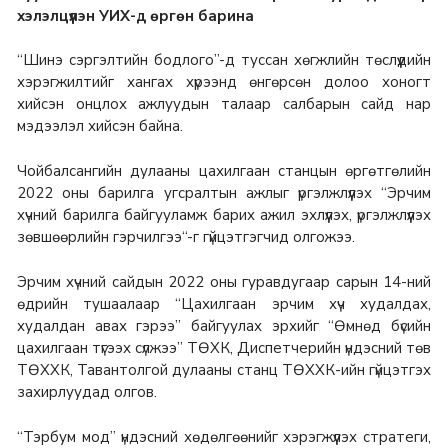
хэлэлцүүлэн УИХ-д өргөн барина
“Шинэ сэргэлтийн бодлого”-д туссан хөгжлийн төслүүдийн
хэрэгжилтийг хангах хүрээнд өнгөрсөн долоо хоногт
хийсэн онцлох ажлуудын талаар салбарын сайд нар
мэдээлэл хийсэн байна.
Чойбалсангийн дулааны цахилгаан станцын өргөтгөлийн
2022 оны барилга угсралтын ажлыг үргэлжлүүлэх “Эрчим
хүчний барилга байгууламж барих ажил эхлүүлэх, үргэлжлүүлэх
зөвшөөрлийн гэрчилгээ“-г гүйцэтгэгчид олгожээ.
Эрчим хүчний сайдын 2022 оны гуравдугаар сарын 14-ний
өдрийн тушаалаар “Цахилгаан эрчим хүч худалдах,
худалдан авах гэрээ” байгуулах эрхийг “Өмнөд бүсийн
цахилгаан түгээх сүлжээ” ТӨХК, Диспетчерийн үндэсний төв
ТӨХХК, Тавантолгой дулааны станц ТӨХХК-ийн гүйцэтгэх
захирлуудад олгов.
“Тэрбум мод” үндэсний хөдөлгөөнийг хэрэгжүүлэх стратеги,