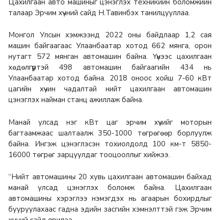
Цахилгаан авто машиныг цэнэглэх техникийн боломжийн
талаар Эрчим хүчний сайд Н.Тавинбэх танилцууллаа.
Монгол Улсын хэмжээнд 2022 оны байдлаар 1,2 сая
машин байгаагаас Улаанбаатар хотод 662 мянга, орон
нутагт 572 мянган автомашин байна. Үүнээс цахилгаан
хөдөлгүүртэй 498 автомашин байгаагийн 434 нь
Улаанбаатар хотод байна. 2018 оноос хойш 7-60 кВт
цагийн хүчин чадалтай нийт цахилгаан автомашин
цэнэглэх найман станц ажиллаж байна.
Манай улсад нэг кВт цаг эрчим хүчийг моторын
багтаамжаас шалтаалж 350-1000 төгрөгөөр борлуулж
байна. Ингэж цэнэглэсэн тохиолдолд 100 км-т 5850-
16000 төгрөг зарцуулдаг тооцооллыг хийжээ.
“Нийт автомашины 20 хувь цахилгаан автомашин байхад
манай улсад цэнэглэх боломж байна. Цахилгаан
автомашины хэрэглээ нэмэгдэх нь агаарын бохирдлыг
бууруулахаас гадна эдийн засгийн хэмнэлттэй гэж Эрчим
хүчний сайд ярилаа.