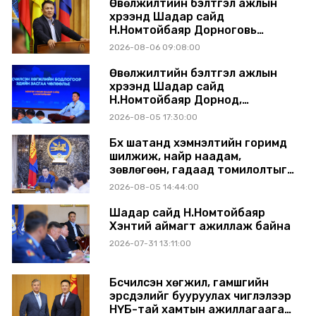
Өвөлжилтийн бэлтгэл ажлын
хүрээнд Шадар сайд
Н.Номтойбаяр Дорноговь
аймагт ажиллав
2026-08-06 09:08:00
Өвөлжилтийн бэлтгэл ажлын
хүрээнд Шадар сайд
Н.Номтойбаяр Дорнод,
Сүхбаатар аймагт ажиллав
2026-08-05 17:30:00
Бүх шатанд хэмнэлтийн горимд
шилжиж, найр наадам,
зөвлөгөөн, гадаад томилолтыг
хориглолоо
2026-08-05 14:44:00
Шадар сайд Н.Номтойбаяр
Хэнтий аймагт ажиллаж байна
2026-07-31 13:11:00
Бүсчилсэн хөгжил, гамшгийн
эрсдэлийг бууруулах чиглэлээр
НҮБ-тай хамтын ажиллагаагаа