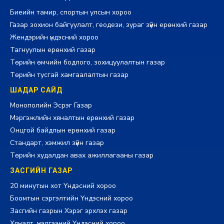
Биеийн тамир, спортын улсын хороо
Газар зохион байгуулалт, геодези, зураг зүйн ерөнхий газар
Жендэрийн үндэсний хороо
Тагнуулын ерөнхий газар
Төрийн өмчийн бодлого, зохицуулалтын газар
Төрийн тусгай хамгаалалтын газар
ШАДАР САЙД
Монополийн Эсрэг Газар
Мэргэжлийн хяналтын ерөнхий газар
Онцгой байдлын ерөнхий газар
Стандарт, хэмжил зүйн газар
Төрийн худалдан авах ажиллагааны газар
ЗАСГИЙН ГАЗАР
20 минутын хот Үндэсний хороо
Боомтын сэргэлтийн Үндэсний хороо
Засгийн газрын Хэрэг эрхлэх газар
Хяналт, үнэлгээний Үндэсний хороо