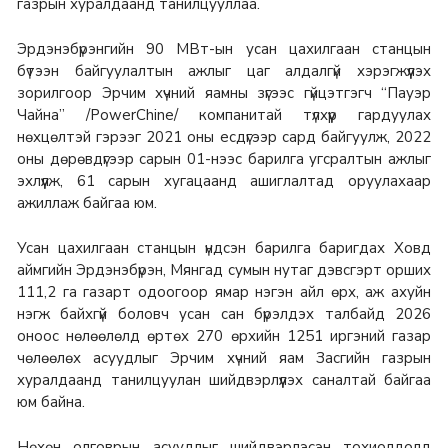
газрын хуралдаанд танилцууллаа.
Эрдэнэбүрэнгийн 90 МВт-ын усан цахилгаан станцын
бүтээн байгуулалтын ажлыг цаг алдалгүй хэрэгжүүлэх
зорилгоор Эрчим хүчний яамны зүгээс гүйцэтгэгч “Пауэр
Чайна” /PowerChine/ компанитай түлхүүр гардуулах
нөхцөлтэй гэрээг 2021 оны есдүгээр сард байгуулж, 2022
оны дөрөвдүгээр сарын 01-нээс барилга угсралтын ажлыг
эхлүүлж, 61 сарын хугацаанд ашиглалтад оруулахаар
ажиллаж байгаа юм.
Усан цахилгаан станцын үндсэн барилга баригдах Ховд
аймгийн Эрдэнэбүрэн, Мянгад сумын нутаг дэвсгэрт орших
111,2 га газарт одоогоор ямар нэгэн айл өрх, аж ахуйн
нэгж байхгүй боловч усан сан бүрэлдэх талбайд 2026
оноос нөлөөлөлд өртөх 270 өрхийн 1251 иргэний газар
чөлөөлөх асуудлыг Эрчим хүчний яам Засгийн газрын
хуралдаанд танилцуулан шийдвэрлүүлэх саналтай байгаа
юм байна.
Нөхөн олговрын асуудлыг шийдвэрлэсэн тохиолдолд