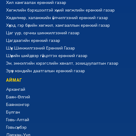
Хил хамгаалах ерөнхий газар
Хөгжлийн бэрхшээлтэй хүний хөгжлийн ерөнхий газар
Хөдөлмөр, халамжийн үйлчилгээний ерөнхий газар
Хүүхэд, гэр бүлийн хөгжил, хамгааллын ерөнхий газар
Цаг уур, орчны шинжилгээний газар
Цагдаагийн ерөнхий газар
Шүүх Шинжилгээний Ерөнхий Газар
Шүүхийн шийдвэр гүйцэтгэх ерөнхий газар
Эм, эмнэлгийн хэрэгслийн хяналт, зохицуулалтын газар
Эрүүл мэндийн даатгалын ерөнхий газар
АЙМАГ
Архангай
Баян-Өлгий
Баянхонгор
Булган
Говь-Алтай
Говьсүмбэр
Дархан-Уул