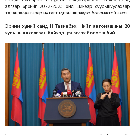
эдгээр өрхийг 2022-2023 онд шинээр суурьшуулахаар
төлөвлөсөн газар нутагт нүүлгэн шилжүүлэх боломжтой ажээ.
Эрчим хүчний сайд Н.Тавинбэх: Нийт автомашины 20
хувь нь цахилгаан байхад цэнэглэх боломж бий