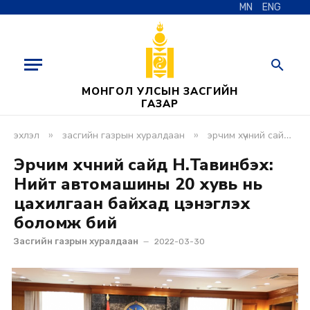
MN
ENG
МОНГОЛ УЛСЫН ЗАСГИЙН
ГАЗАР
»
»
эхлэл
засгийн газрын хуралдаан
эрчим хүчний сайд н.тавинбэх: нийт автомашины 20 хувь нь цахилгаан байхад цэнэглэх боломж бий
Эрчим хүчний сайд Н.Тавинбэх:
Нийт автомашины 20 хувь нь
цахилгаан байхад цэнэглэх
боломж бий
Засгийн газрын хуралдаан
2022-03-30