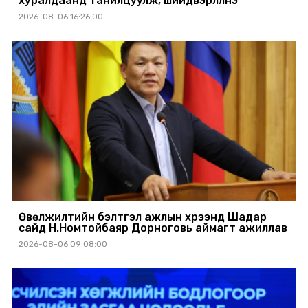
хуралдаанд танилцуулж, шийдвэрлүүлнэ
2026-08-06 16:26:00
Өвөлжилтийн бэлтгэл ажлын хүрээнд Шадар
сайд Н.Номтойбаяр Дорноговь аймагт ажиллав
2026-08-06 09:08:00