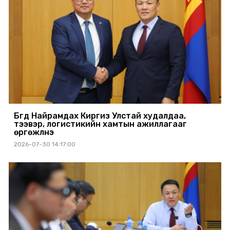
Бүгд Найрамдах Киргиз Улстай худалдаа,
тээвэр, логистикийн хамтын ажиллагааг
өргөжүүлнэ
2026-07-30 14:17:00