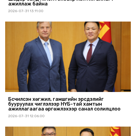
ажиллаж байна
2026-07-31 13:11:00
Бүсчилсэн хөгжил, гамшгийн эрсдэлийг
бууруулах чиглэлээр НҮБ-тай хамтын
ажиллагаагаа өргөжүүлэхээр санал солилцлоо
2026-07-31 12:06:00