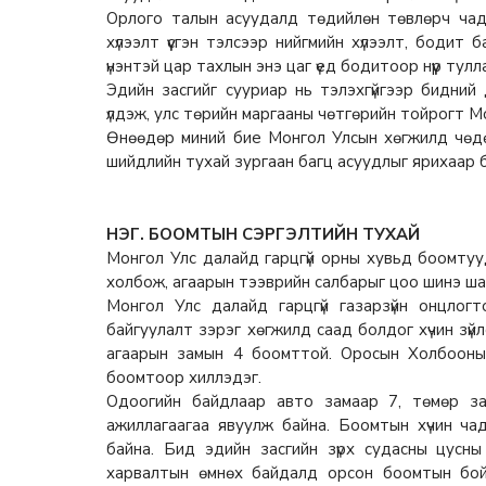
Орлого талын асуудалд төдийлөн төвлөрч чада
хүлээлт үүсгэн тэлсээр нийгмийн хүлээлт, бодит
үнэнтэй цар тахлын энэ цаг үед бодитоор нүүр тулл
Эдийн засгийг сууриар нь тэлэхгүйгээр бидний 
үлдэж, улс төрийн маргааны чөтгөрийн тойрогт 
Өнөөдөр миний бие Монгол Улсын хөгжилд чөдөр
шийдлийн тухай зургаан багц асуудлыг ярихаар 
НЭГ. БООМТЫН СЭРГЭЛТИЙН ТУХАЙ
Монгол Улс далайд гарцгүй орны хувьд боомтууд
холбож, агаарын тээврийн салбарыг цоо шинэ ша
Монгол Улс далайд гарцгүй газарзүйн онцлогт
байгуулалт зэрэг хөгжилд саад болдог хүчин зүйл
агаарын замын 4 боомттой. Оросын Холбооны
боомтоор хиллэдэг.
Одоогийн байдлаар авто замаар 7, төмөр з
ажиллагаагаа явуулж байна. Боомтын хүчин ч
байна. Бид эдийн засгийн зүрх судасны цусны 
харвалтын өмнөх байдалд орсон боомтын бойм