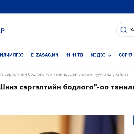
АР
ҮЙЛЧИЛГЭЭ
E-ZASAG.MN
11-11 ТӨВ
МЭДЭЭ
COP17
э сэргэлтийн бодлого”-оо танилцуулж уих-ын чуулганд үг хэллээ
“Шинэ сэргэлтийн бодлого”-оо тани