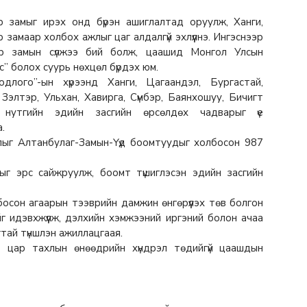
р замыг ирэх онд бүрэн ашиглалтад оруулж, Ханги,
замаар холбох ажлыг цаг алдалгүй эхлүүлнэ. Ингэснээр
р замын сүлжээ бий болж, цаашид Монгол Улсын
с” болох суурь нөхцөл бүрдэх юм.
длого”-ын хүрээнд Ханги, Цагаандэл, Бургастай,
 Зэлтэр, Ульхан, Хавирга, Сүмбэр, Баянхошуу, Бичигт
нутгийн эдийн засгийн өрсөлдөх чадварыг үе
.
ыг Алтанбулаг-Замын-Үүд боомтуудыг холбосон 987
ыг эрс сайжруулж, боомт түшиглэсэн эдийн засгийн
осон агаарын тээврийн дамжин өнгөрүүлэх төв болгон
йг идэвхжүүлж, дэлхийн хэмжээний иргэний болон ачаа
тай түншлэн ажиллацгаая.
 цар тахлын өнөөдрийн хүндрэл төдийгүй цаашдын