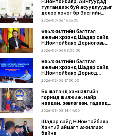
Н.Номтойбаяр: Аймгуудад
тулгамдаж буй асуудлуудыг
долоо хоног бүр Засгийн
газрын хуралдаанд
2026-08-06 16:26:00
танилцуулж, шийдвэрлүүлнэ
Өвөлжилтийн бэлтгэл
ажлын хүрээнд Шадар сайд
Н.Номтойбаяр Дорноговь
аймагт ажиллав
2026-08-06 09:08:00
Өвөлжилтийн бэлтгэл
ажлын хүрээнд Шадар сайд
Н.Номтойбаяр Дорнод,
Сүхбаатар аймагт ажиллав
2026-08-05 17:30:00
Бүх шатанд хэмнэлтийн
горимд шилжиж, найр
наадам, зөвлөгөөн, гадаад
томилолтыг хориглолоо
2026-08-05 14:44:00
Шадар сайд Н.Номтойбаяр
Хэнтий аймагт ажиллаж
байна