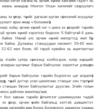
олын нэгэн багана нь эрчим хүчний хангамж гэдэгт нь
р маань өнөөдөр Монгол Улсын хөгжлийг сааруулагч
 эх үүсвэр, түүнийг дагасан шугам сүлжээний асуудлыг
гуулалт ярих ямар ч боломжгүй.
ас хойш эрчим хүчний нэг ч шинэ эх үүсвэрийг төрийн
 буй эрчим хүчний хэрэглээ биднээс 5 байтугай 6 дахь
ж байна. Манай улс эрчим хүчний импортод жил бүр
аж байна. Дулааны станцуудын насжилт 35-60 жил,
лт 32-62 жил болж, 40 гаруй хувийнх нь ашиглалтын
ойд Азийн супер сүлжээнд холбогдож, хоёр хөршийг
 агаарын шугамыг барьж байгуулах зорилтыг дэвшүүлж
вэрийг барьж байгуулах төрийн бодлогоо цаг алдалгүй
үүд, түүний дотор усан цахилгаан станцыг нэн тэргүүний
н станцын бүтээн байгуулалтыг дуусгаж, Эгийн голын
ломжоо дайчлан ажиллацгаая.
т бол зөвхөн төрийн үйлчилгээг цахимжуулах төдий
эх үүсвэр, орчин үеийн байгальд ээлтэй, дэвшилтэт
Цахим хөгжлийн яам болон Боловсрол, шинжлэх ухааны