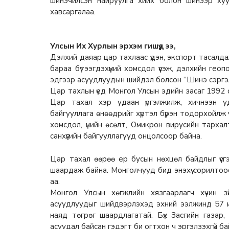
шинэчилсэн найруулга хийх болон шинээр хуу
хавсаргалаа.
Улсын Их Хурлын эрхэм гишүүд ээ,
Дэлхий даяар цар тахлаас үүдэн, экспорт тасалд
бараа бүтээгдэхүүний хомсдол үүсэж, дэлхийн геоп
эдгээр асуудлуудын шийдэл болсон “Шинэ сэргэ
Цар тахлын үед Монгол Улсын эдийн засаг 1992 о
Цар тахал хэр удаан үргэлжилж, хичнээн уд
байгууллага өнөөдрийг хүртэл бүрэн тодорхойлж ч
хомсдол, үнийн өсөлт, Омикрон вирусийн тарх
санхүүгийн байгууллагууд онцолсоор байна.
Цар тахал өөрөө ер бусын нөхцөл байдлыг үүс
шаардаж байна. Монголчууд бид энэхүү сорилтоо
аа.
Монгол Улсын хөгжлийн хязгаарлагч хүчин з
асуудлуудыг шийдвэрлэхэд эхний ээлжинд 57 и
наяд төгрөг шаардлагатай. Бүх Засгийн газар, б
асуудал байсан гэдэгт би огтхон ч эргэлзэхгүй ба