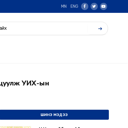
MN
ENG
Facebook
Twitter
Youtube
лцуулж УИХ-ын
ШИНЭ МЭДЭЭ