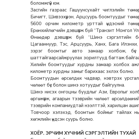
боломжгүй юм.
Засгийн газраас Гашуунсухайт чиглэлийн төмө
Бичигт, Шивээхүрэн, Арцсуурь боомтуудыг төмөр 
5600 орчим километр урттай үндэсний төмө
Ерөнхийлөгчийн дэвшүүлж буй “Транзит Монгол Ул
Өнөөдөр дэвшүүлж буй “Шинэ сэргэлтийн бо
Цагааннуур, Тэс, Арцсуурь, Ханх, Бага Илэнхи,
зэрэг боомтыг авто замаар холбож, бүс 
шаттайгаарсайжруулах зорилтууд багтаж байгаа
Хилийн боомтуудыг хурдны замаар холбох ажл
километр хурдны замыг барихаас эхлэх болно.
Боомтуудын өрсөлдөх чадвар, нэвтрэх урсгал
чөлөөт бүс болон шинэ хотуудыг байгуулна.
Шинэ нисэх онгоцны буудлыг Ази, Европыг холб
өргөжүүлж, агаарын тээврийн чөлөөт өрсөлдөөни
тээврийн компаниудтай нээлттэй, харилцан ашиг
Товчоор хэлэхэд, боомтын боймыг тайлах нь
хөгжлийн үндсэн суурь болно.
ХОЁР. ЭРЧИМ ХҮЧНИЙ СЭРГЭЛТИЙН ТУХАЙ