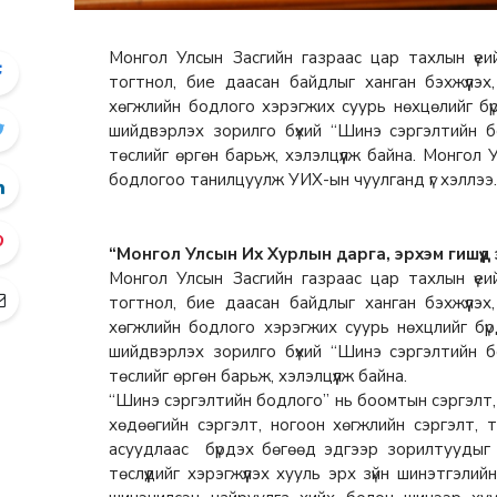
Монгол Улсын Засгийн газраас цар тахлын үеий
тогтнол, бие даасан байдлыг ханган бэхжүүлэ
хөгжлийн бодлого хэрэгжих суурь нөхцөлийг бүрдү
шийдвэрлэх зорилго бүхий “Шинэ сэргэлтийн 
төслийг өргөн барьж, хэлэлцүүлж байна. Монго
бодлогоо танилцуулж УИХ-ын чуулганд үг хэллээ. Тү
“Монгол Улсын Их Хурлын дарга, эрхэм гишүүд 
Монгол Улсын Засгийн газраас цар тахлын үеий
тогтнол, бие даасан байдлыг ханган бэхжүүлэ
хөгжлийн бодлого хэрэгжих суурь нөхцлийг бүрдүү
шийдвэрлэх зорилго бүхий “Шинэ сэргэлтийн 
төслийг өргөн барьж, хэлэлцүүлж байна.
“Шинэ сэргэлтийн бодлого” нь боомтын сэргэлт, э
хөдөөгийн сэргэлт, ногоон хөгжлийн сэргэлт, т
асуудлаас бүрдэх бөгөөд эдгээр зорилтуудыг 
төслүүдийг хэрэгжүүлэх хууль эрх зүйн шинэтгэл