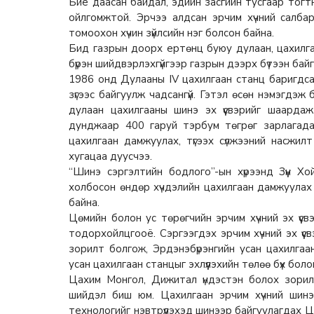
Бие даасан байдал, эдийн засгийн тусгаар тогтн
ойлгомжтой. Эрчээ алдсан эрчим хүчний салба
томоохон хүчин зүйлсийн нэг болсон байна.
Бид газрын доорх ертөнц буюу дулаан, цахилгааны
бүрэн шийдвэрлэхгүйгээр газрын дээрх бүтээн бай
1986 онд Дулааны IV цахилгаан станц баригдсана
зүгээс байгуулж чадсангүй. Гэтэл өсөн нэмэгдэж
дулаан цахилгааны шинэ эх үүсвэрийг шаарда
дунджаар 400 гаруй тэрбум төгрөг зарлагад
цахилгаан дамжуулах, түгээх сүлжээний насжи
хугацаа дуусчээ.
“Шинэ сэргэлтийн бодлого”-ын хүрээнд Зүүн Х
холбосон өндөр хүчдэлийн цахилгаан дамжуулах
байна.
Цөмийн болон ус төрөгчийн эрчим хүчний эх үүс
тодорхойлцгооё. Сэргээгдэх эрчим хүчний эх үүсвэр
зорилт болгож, Эрдэнэбүрэнгийн усан цахилгаа
усан цахилгаан станцыг эхлүүлэхийн төлөө бүх бо
Цахим Монгол, Дижитал үндэстэн болох зорил
шийдэл биш юм. Цахилгаан эрчим хүчний шинэ 
технологийг нэвтрүүлэхэд шинээр байгуулагдах 