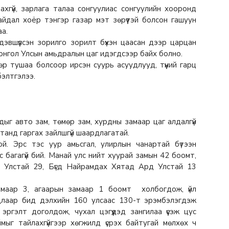
хгүй, зарлага талаа сонгуулиас сонгуулийн хооронд
 байдал хоёр тэнгэр газар мэт зөрүүтэй болсон гашуун
аа.
дэвшүүлсэн зорилго зорилт бүхэн цаасан дээр царцан
Монгол Улсын амьдралын цаг идэгдсээр байх болно.
 тушаа болсоор ирсэн суурь асуудлууд, түүний гарц
бэлтгэлээ.
ыг авто зам, төмөр зам, хурдны замаар цаг алдалгүй
танд гаргах зайлшгүй шаардлагатай.
ой. Эрс тэс уур амьсгал, улирлын чанартай бүтээн
с багагүй бий. Манай улс нийт хуурай замын 42 боомт,
 Улстай 29, Бүгд Найрамдах Хятад Ард Улстай 13
амаар 3, агаарын замаар 1 боомт холбогдож, үйл
адлаар бид дэлхийн 160 улсаас 130-т эрэмбэлэгдэж
эргэлт доголдож, чухал цэгүүдэд зангилаа үүсэж цус
ыг тайлахгүйгээр хөгжилд үсрэх байтугай мөлхөх ч