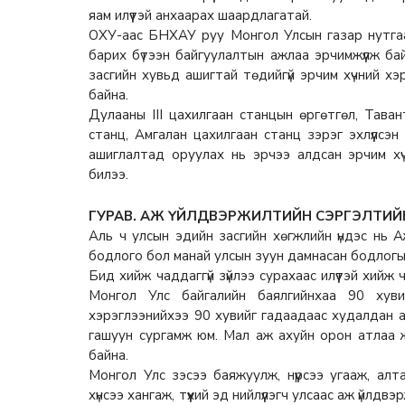
яам илүүтэй анхаарах шаардлагатай.
ОХУ-аас БНХАУ руу Монгол Улсын газар нутга
барих бүтээн байгуулалтын ажлаа эрчимжүүлж ба
засгийн хувьд ашигтай төдийгүй эрчим хүчний х
байна.
Дулааны III цахилгаан станцын өргөтгөл, Тава
станц, Амгалан цахилгаан станц зэрэг эхлүүлсэн
ашиглалтад оруулах нь эрчээ алдсан эрчим хү
билээ.
ГУРАВ. АЖ ҮЙЛДВЭРЖИЛТИЙН СЭРГЭЛТИЙ
Аль ч улсын эдийн засгийн хөгжлийн үндэс нь 
бодлого бол манай улсын зуун дамнасан бодлогы
Бид хийж чаддаггүй зүйлээ сурахаас илүүтэй хийж
Монгол Улс байгалийн баялгийнхаа 90 хуви
хэрэглээнийхээ 90 хувийг гадаадаас худалдан 
гашуун сургамж юм. Мал аж ахуйн орон атлаа 
байна.
Монгол Улс зэсээ баяжуулж, нүүрсээ угааж, ал
хүнсээ хангаж, түүхий эд нийлүүлэгч улсаас аж үйл