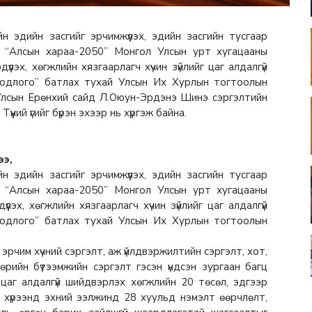
н эдийн засгийг эрчимжүүлэх, эдийн засгийн тусгаар
х, “Алсын хараа-2050” Монгол Улсын урт хугацааны
үлэх, хөгжлийн хязгаарлагч хүчин зүйлийг цаг алдалгүй
бодлого” батлах тухай Улсын Их Хурлын тогтоолын
л Улсын Ерөнхий сайд Л.Оюун-Эрдэнэ Шинэ сэргэлтийн
үний үгийг бүрэн эхээр нь хүргэж байна.
ээ,
н эдийн засгийг эрчимжүүлэх, эдийн засгийн тусгаар
х, “Алсын хараа-2050” Монгол Улсын урт хугацааны
лэх, хөгжлийн хязгаарлагч хүчин зүйлийг цаг алдалгүй
бодлого” батлах тухай Улсын Их Хурлын тогтоолын
рчим хүчний сэргэлт, аж үйлдвэржилтийн сэргэлт, хот,
өрийн бүтээмжийн сэргэлт гэсэн үндсэн зургаан багц
цаг алдалгүй шийдвэрлэх хөгжлийн 20 төсөл, эдгээр
ийн хүрээнд эхний ээлжинд 28 хуульд нэмэлт өөрчлөлт,