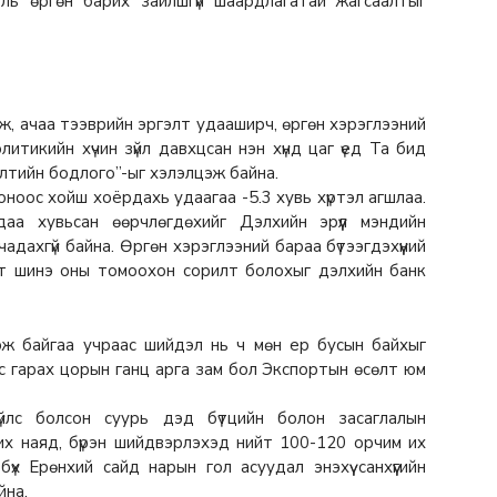
ль өргөн барих зайлшгүй шаардлагатай жагсаалтыг
аж, ачаа тээврийн эргэлт удааширч, өргөн хэрэглээний
олитикийн хүчин зүйл давхцсан нэн хүнд цаг үед Та бид
лтийн бодлого”-ыг хэлэлцэж байна.
ноос хойш хоёрдахь удаагаа -5.3 хувь хүртэл агшлаа.
аа хувьсан өөрчлөгдөхийг Дэлхийн эрүүл мэндийн
адахгүй байна. Өргөн хэрэглээний бараа бүтээгдэхүүний
алт шинэ оны томоохон сорилт болохыг дэлхийн банк
гэж байгаа учраас шийдэл нь ч мөн ер бусын байхыг
с гарах цорын ганц арга зам бол Экспортын өсөлт юм
үйлс болсон суурь дэд бүтцийн болон засаглалын
х наяд, бүрэн шийдвэрлэхэд нийт 100-120 орчим их
үх Ерөнхий сайд нарын гол асуудал энэхүү санхүүгийн
йна.