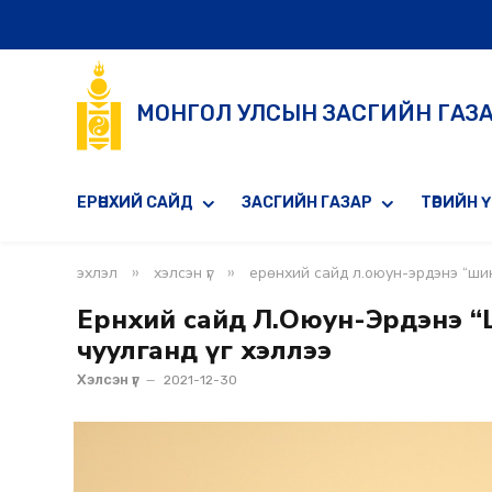
МОНГОЛ УЛСЫН ЗАСГИЙН ГАЗ
ЕРӨНХИЙ САЙД
ЗАСГИЙН ГАЗАР
ТӨРИЙН 
»
»
эхлэл
хэлсэн үг
ерөнхий сайд л.оюун-эрдэнэ “шин
Ерөнхий сайд Л.Оюун-Эрдэнэ 
чуулганд үг хэллээ
Хэлсэн үг
2021-12-30