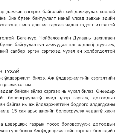
ар дамжин өнгөрөх байгалийн хий дамжуулах хоолой
йна. Энэ бүтээн байгуулалт манай улсад зөвхөн эдийн
эрэглээнд шинэ дэвшил гаргаж чадна гэдэгт итгэлтэй
нтолгой, Багануур, Чойбалсангийн Дулааны цахилгаан
 бүтээн байгуулалтын ажлуудаа цаг алдалгүй дуусгаж,
чний салбар эргэн сэргэхэд чухал ач холбогдолтой
Н ТУХАЙ
Аж үйлдвэржилт билээ. Аж үйлдвэржилтийн сэргэлтийн
н үргэлжлэл юм.
 чаддаг байсан зүйлээ сэргээх нь чухал билээ. Өнөөдөр
йг боловсруулалгүй хямд үнээр гаргаж, дотоодын
авч байгаа нь аж үйлдвэржилтийн бодлого алдагдсаны
жилд 15 сая арьс ширийг боловсруулж чадалгүй хаяж
таа цэвэршүүлж, газрын тосоо боловсруулж, дотоодын
двэржсэн улс болох Аж үйлдвэржилтийн сэргэлт бол эдийн