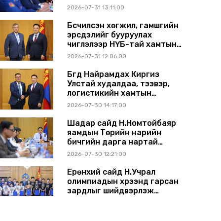
2026-07-31 13:11:00
Бүсчилсэн хөгжил, гамшгийн
эрсдэлийг бууруулах
чиглэлээр НҮБ-тай хамтын
ажиллагаагаа өргөжүүлэхээр
2026-07-31 12:06:00
санал солилцлоо
Бүгд Найрамдах Киргиз
Улстай худалдаа, тээвэр,
логистикийн хамтын
ажиллагааг өргөжүүлнэ
2026-07-30 14:17:00
Шадар сайд Н.Номтойбаяр
яамдын Төрийн нарийн
бичгийн дарга нартай
шуурхай хуралдлаа
2026-07-30 12:21:00
Ерөнхий сайд Н.Учрал
олимпиадын хүрээнд гарсан
зардлыг шийдвэрлэж
өгөхөөр болов
2026-07-29 14:11:00