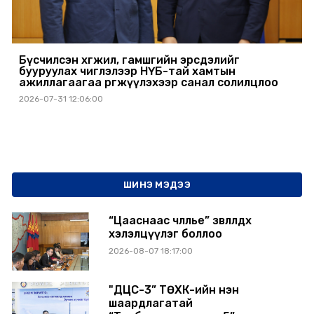
Бүсчилсэн хөгжил, гамшгийн эрсдэлийг
бууруулах чиглэлээр НҮБ-тай хамтын
ажиллагаагаа өргөжүүлэхээр санал солилцлоо
2026-07-31 12:06:00
ШИНЭ МЭДЭЭ
“Цааснаас чөлөөлье” зөвлөлдөх
хэлэлцүүлэг боллоо
2026-08-07 18:17:00
"ДЦС-3” ТӨХК-ийн нэн
шаардлагатай