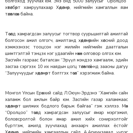
болгоход зуучлах юм. Энэ онд 5000 залуусыг “Оролцоо”
хөтөлбөрт хамруулахаар Хөдөлмөр, нийгмийн хамгаллын яам
төлөвлөсөн байна.
Төсөлд хамрагдсан залуусыг тогтвор суурьшилтай ажилтай
болгосон ажил олгогч, ажилтанд хөдөлмөрийн хөлсний доод
хэмжээнээс тооцсон нэг жилийн нийгмийн даатгалын
шимтгэлтэй тэнцэх нэг удаагийн нөхөн олговор олгох юм.
Засгийн газраас баталсан “Эрүүл мэндээ хамгаалж, эдийн
засгаа сэргээх 10 их наядын цогц төлөвлөгөө”-нд заасны дагуу
“Залуучуудыг хөдөлмөрт бэлтгэх төсөл” хэрэгжиж байна.
Монгол Улсын Ерөнхий сайд Л.Оюун-Эрдэнэ “Хамгийн сайн
халамж бол ажлын байр юм. Засгийн газар халамжаас
хөдөлмөрт шилжих бодлого барьж байгаа” гэж хэллээ. Мөн
“Оролцоо” төсөлд хамрагдсан залуусыг ямар мэргэжил,
боловсролтой болон ямар ажил хийх сонирхолтойг
бүртгэж, ажилд зуучлахад анхаарч ажиллах ёстойг
Хөдөлмөр, нийгмийн хамгааллын сайд А.Ариунзаяад үүрэг