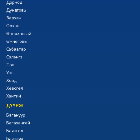
Дорнод
Дундговь
Завхан
Орхон
Өвөрхангай
Өмнөговь
Сүхбаатар
Сэлэнгэ
Төв
Увс
Ховд
Хөвсгөл
Хэнтий
ДҮҮРЭГ
Багануур
Багахангай
Баянгол
Баянзүрх