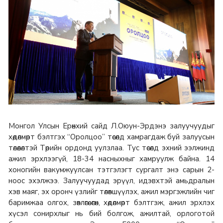
Монгол Улсын Ерөнхий сайд Л.Оюун-Эрдэнэ залуучуудыг
хөдөлмөрт бэлтгэх “Оролцоо” төсөлд хамрагдаж буй залуусын
төлөөлөлтэй Төрийн ордонд уулзлаа. Тус төсөлд эхний ээлжинд
ажил эрхлээгүй, 18-34 насныхныг хамруулж байна. 14
хоногийн вакумжуулсан тэтгэлэгт сургалт энэ сарын 2-
ноос эхэлжээ. Залуучуудад эрүүл, идэвхтэй амьдралын
хэв маяг, эх оронч үзлийг төлөвшүүлэх, ажил мэргэжлийн чиг
баримжаа олгох, зөвлөгөө өгөн, хөдөлмөрт бэлтгэж, ажил эрхлэх
хүсэл сонирхлыг нь бий болгож, ажилтай, орлоготой