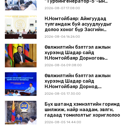
“Турбингенератор-5”-ын
шинэчлэлийн төсвийг
2026-08-07 17:08:00
шийдвэрлэхээр болов
Н.Номтойбаяр: Аймгуудад
тулгамдаж буй асуудлуудыг
долоо хоног бүр Засгийн
газрын хуралдаанд
2026-08-06 16:26:00
танилцуулж, шийдвэрлүүлнэ
Өвөлжилтийн бэлтгэл ажлын
хүрээнд Шадар сайд
Н.Номтойбаяр Дорноговь
аймагт ажиллав
2026-08-06 09:08:00
Өвөлжилтийн бэлтгэл ажлын
хүрээнд Шадар сайд
Н.Номтойбаяр Дорнод,
Сүхбаатар аймагт ажиллав
2026-08-05 17:30:00
Бүх шатанд хэмнэлтийн горимд
шилжиж, найр наадам, зөвлөгөөн,
гадаад томилолтыг хориглолоо
2026-08-05 14:44:00