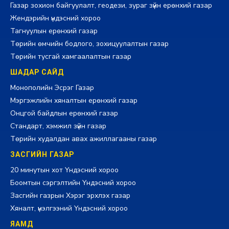
Газар зохион байгуулалт, геодези, зураг зүйн ерөнхий газар
Жендэрийн үндэсний хороо
Тагнуулын ерөнхий газар
Төрийн өмчийн бодлого, зохицуулалтын газар
Төрийн тусгай хамгаалалтын газар
ШАДАР САЙД
Монополийн Эсрэг Газар
Мэргэжлийн хяналтын ерөнхий газар
Онцгой байдлын ерөнхий газар
Стандарт, хэмжил зүйн газар
Төрийн худалдан авах ажиллагааны газар
ЗАСГИЙН ГАЗАР
20 минутын хот Үндэсний хороо
Боомтын сэргэлтийн Үндэсний хороо
Засгийн газрын Хэрэг эрхлэх газар
Хяналт, үнэлгээний Үндэсний хороо
ЯАМД