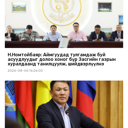
Н.Номтойбаяр: Аймгуудад тулгамдаж буй
асуудлуудыг долоо хоног бүр Засгийн газрын
хуралдаанд танилцуулж, шийдвэрлүүлнэ
2026-08-06 16:26:00