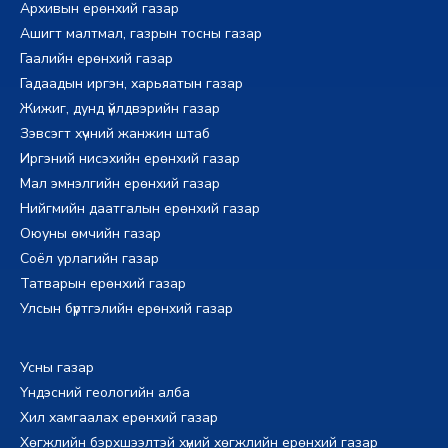
Архивын ерөнхий газар
Ашигт малтмал, газрын тосны газар
Гаалийн ерөнхий газар
Гадаадын иргэн, харьяатын газар
Жижиг, дунд үйлдвэрийн газар
Зэвсэгт хүчний жанжин штаб
Иргэний нисэхийн ерөнхий газар
Мал эмнэлгийн ерөнхий газар
Нийгмийн даатгалын ерөнхий газар
Оюуны өмчийн газар
Соёл урлагийн газар
Татварын ерөнхий газар
Улсын бүртгэлийн ерөнхий газар
Усны газар
Үндэсний геологийн алба
Хил хамгаалах ерөнхий газар
Хөгжлийн бэрхшээлтэй хүний хөгжлийн ерөнхий газар