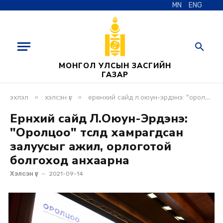
MN
ENG
МОНГОЛ УЛСЫН ЗАСГИЙН
ГАЗАР
»
»
эхлэл
хэлсэн үг
ерөнхий сайд л.оюун-эрдэнэ: "оролцоо" төсөлд хамрагдсан залуусыг ажил, орлоготой болгоход анхаарна
Ерөнхий сайд Л.Оюун-Эрдэнэ:
"Оролцоо" төсөлд хамрагдсан
залуусыг ажил, орлоготой
болгоход анхаарна
Хэлсэн үг
2021-09-14