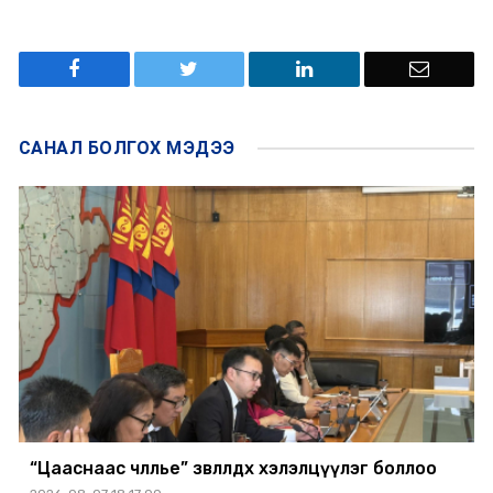
САНАЛ БОЛГОХ
МЭДЭЭ
“Цааснаас чөлөөлье” зөвлөлдөх хэлэлцүүлэг боллоо