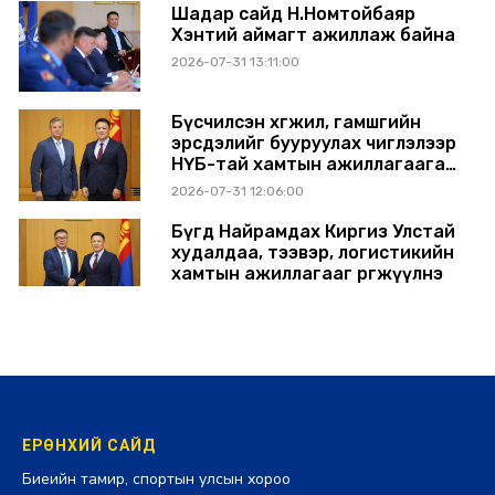
Шадар сайд Н.Номтойбаяр
Хэнтий аймагт ажиллаж байна
2026-07-31 13:11:00
Бүсчилсэн хөгжил, гамшгийн
эрсдэлийг бууруулах чиглэлээр
НҮБ-тай хамтын ажиллагаагаа
өргөжүүлэхээр санал солилцлоо
2026-07-31 12:06:00
Бүгд Найрамдах Киргиз Улстай
худалдаа, тээвэр, логистикийн
хамтын ажиллагааг өргөжүүлнэ
2026-07-30 14:17:00
ЕРӨНХИЙ САЙД
Биеийн тамир, спортын улсын хороо