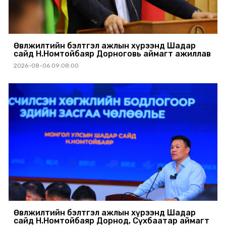
Өвөлжилтийн бэлтгэл ажлын хүрээнд Шадар
сайд Н.Номтойбаяр Дорноговь аймагт ажиллав
2026-08-06 09:08:00
Өвөлжилтийн бэлтгэл ажлын хүрээнд Шадар
сайд Н.Номтойбаяр Дорнод, Сүхбаатар аймагт