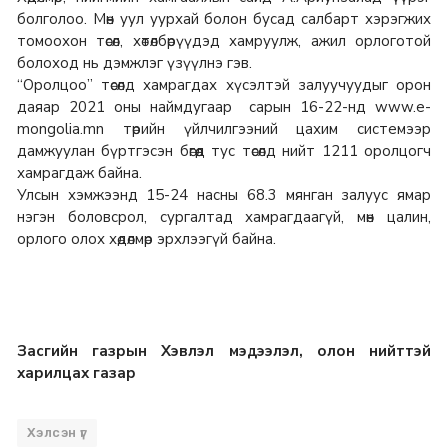
болголоо. Мөн уул уурхай болон бусад салбарт хэрэгжих
томоохон төсөл, хөтөлбөрүүдэд хамруулж, ажил орлоготой
болоход нь дэмжлэг үзүүлнэ гэв.
“Оролцоо” төсөлд хамрагдах хүсэлтэй залуучуудыг орон
даяар 2021 оны наймдугаар сарын 16-22-нд www.e-
mongolia.mn төрийн үйлчилгээний цахим системээр
дамжуулан бүртгэсэн бөгөөд тус төсөлд нийт 1211 оролцогч
хамрагдаж байна.
Улсын хэмжээнд 15-24 насны 68.3 мянган залуус ямар
нэгэн боловсрол, сургалтад хамрагдаагүй, мөн цалин,
орлого олох хөдөлмөр эрхлээгүй байна.
Засгийн газрын Хэвлэл мэдээлэл, олон нийттэй
харилцах газар
Хэлсэн үг