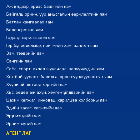
Аж үйлдвэр, эрдэс баялгийн яам
Байгаль орчин, уур амьсгалын өөрчлөлтийн яам
Батлан хамгаалах яам
Боловсролын яам
Гадаад харилцааны яам
Гэр бүл, хөдөлмөр, нийгмийн хамгааллын яам
Зам, тээврийн яам
Сангийн яам
Соёл, спорт, аялал жуулчлал, залуучуудын яам
Хот байгуулалт, барилга, орон сууцжуулалтын яам
Хууль зүй, дотоод хэргийн яам
Хүнс, хөдөө аж ахуй, хөнгөн үйлдвэрийн яам
Цахим хөгжил, инновац, харилцаа холбооны яам
Эдийн засаг, хөгжлийн яам
Эрүүл мэндийн яам
Эрчим хүчний яам
АГЕНТЛАГ