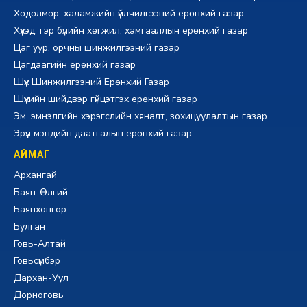
Хөдөлмөр, халамжийн үйлчилгээний ерөнхий газар
Хүүхэд, гэр бүлийн хөгжил, хамгааллын ерөнхий газар
Цаг уур, орчны шинжилгээний газар
Цагдаагийн ерөнхий газар
Шүүх Шинжилгээний Ерөнхий Газар
Шүүхийн шийдвэр гүйцэтгэх ерөнхий газар
Эм, эмнэлгийн хэрэгслийн хяналт, зохицуулалтын газар
Эрүүл мэндийн даатгалын ерөнхий газар
АЙМАГ
Архангай
Баян-Өлгий
Баянхонгор
Булган
Говь-Алтай
Говьсүмбэр
Дархан-Уул
Дорноговь