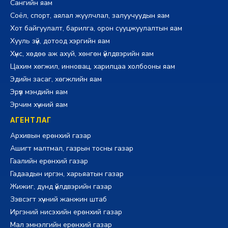
Сангийн яам
Соёл, спорт, аялал жуулчлал, залуучуудын яам
Хот байгуулалт, барилга, орон сууцжуулалтын яам
Хууль зүй, дотоод хэргийн яам
Хүнс, хөдөө аж ахуй, хөнгөн үйлдвэрийн яам
Цахим хөгжил, инновац, харилцаа холбооны яам
Эдийн засаг, хөгжлийн яам
Эрүүл мэндийн яам
Эрчим хүчний яам
АГЕНТЛАГ
Архивын ерөнхий газар
Ашигт малтмал, газрын тосны газар
Гаалийн ерөнхий газар
Гадаадын иргэн, харьяатын газар
Жижиг, дунд үйлдвэрийн газар
Зэвсэгт хүчний жанжин штаб
Иргэний нисэхийн ерөнхий газар
Мал эмнэлгийн ерөнхий газар