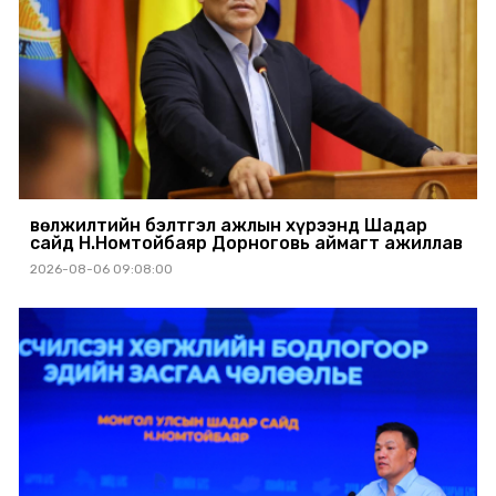
Өвөлжилтийн бэлтгэл ажлын хүрээнд Шадар
сайд Н.Номтойбаяр Дорноговь аймагт ажиллав
2026-08-06 09:08:00