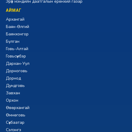
Эрүүл мэндийн даатгалын ерөнхий газар
АЙМАГ
Архангай
Баян-Өлгий
Баянхонгор
Булган
Говь-Алтай
Говьсүмбэр
Дархан-Уул
Дорноговь
Дорнод
Дундговь
Завхан
Орхон
Өвөрхангай
Өмнөговь
Сүхбаатар
Сэлэнгэ