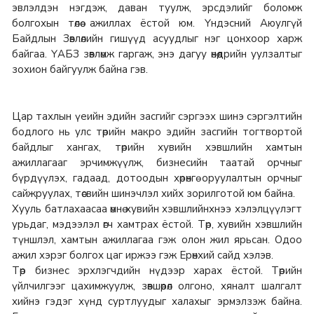
эвлэлдэн нэгдэж, даван туулж, эрсдэлийг боломж
болгохын төлөө ажиллах ёстой юм. Үндэсний Аюулгүй
Байдлын Зөвлөлийн гишүүд асуудлыг нэг цонхоор харж
байгаа. ҮАБЗ зөвлөмж гаргаж, энэ дагуу өнөөдрийн уулзалтыг
зохион байгуулж байна гэв.
Цар тахлын үеийн эдийн засгийг сэргээх шинэ сэргэлтийн
бодлого нь улс төрийн макро эдийн засгийн тогтвортой
байдлыг хангах, төрийн хувийн хэвшлийн хамтын
ажиллагааг эрчимжүүлж, бизнесийн таатай орчныг
бүрдүүлэх, гадаад, дотоодын хөрөнгө оруулалтын орчныг
сайжруулах, төсвийн шинэчлэл хийх зорилготой юм байна.
Хууль батлахаасаа өмнө хувийн хэвшлийнхнээ хэлэлцүүлэгт
урьдаг, мэдээлэл өгч хамтрах ёстой. Төр, хувийн хэвшлийн
түншлэл, хамтын ажиллагаа гэж олон жил ярьсан. Одоо
ажил хэрэг болгох цаг иржээ гэж Ерөнхий сайд хэлэв.
Төр бизнес эрхлэгчдийн нүдээр харах ёстой. Төрийн
үйлчилгээг цахимжуулж, зөвшөөрөл олгоно, хяналт шалгалт
хийнэ гэдэг хүнд суртлуудыг халахыг эрмэлзэж байна.