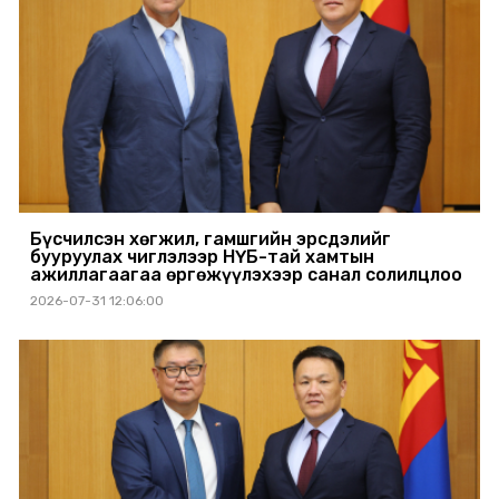
Бүсчилсэн хөгжил, гамшгийн эрсдэлийг
бууруулах чиглэлээр НҮБ-тай хамтын
ажиллагаагаа өргөжүүлэхээр санал солилцлоо
2026-07-31 12:06:00