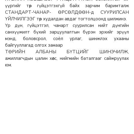
үүргийг төр гүйцэтгэхгүй байх зарчим баримталж
СТАНДАРТ-ЧАНАР- ӨРСӨЛДӨӨН-д СУУРИЛСАН
ҮЙЛЧИЛГЭЭГ төр худалдан авдаг тогтолцоонд шилжинэ.
Үр дүн, гүйцэтгэл, чанарт суурилсан нийт дүнгийн
санхүүжилт бүхий зарцуулалтын бүрэн эрхийг эрүүл
мэнд, боловсрол, соёл урлаг, шинжлэх ухааны
байгууллагад олгох замаар
ТӨРИЙН АЛБАНЫ БҮТЦИЙГ ШИНЭЧИЛЖ,
ажиллагчдын цалин хөлс, нийгмийн баталгааг сайжруулах
юм.