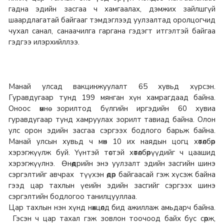
гадна эдийн засгаа ч хамгаалах, дэмжих зайлшгүй
шаардлагатай байгааг тэмдэглээд уулзалтад оролцогчид
чухал санал, санаачилга гаргана гэдэгт итгэлтэй байгаа
гэдгээ илэрхийллээ.
Манай улсад вакцинжуулалт 65 хувьд хүрсэн.
Гуравдугаар тунд 199 мянган хүн хамрагдаад байна.
Оноос өмнө зорилтод бүлгийн иргэдийн 60 хувиа
гуравдугаар тунд хамруулах зорилт тавиад байна. Олон
улс орон эдийн засгаа сэргээх бодлого барьж байна.
Манай улсын хувьд ч мөн 10 их наядын цогц хөтөлбөр
хэрэгжүүлж буй. Үүнтэй төстэй хөтөлбөрүүдийг ч цаашид
хэрэгжүүлнэ. Өнөөдрийн энэ уулзалт эдийн засгийн шинэ
сэргэлтийг авчрах түүхэн өдөр байгаасай гэж хүсэж байна
гээд цар тахлын үеийн эдийн засгийг сэргээх шинэ
сэргэлтийн бодлогоо танилцууллаа.
Цар тахлын нэн хүнд нөхцөлд бид ажиллаж амьдарч байна.
Гэсэн ч цар тахал гэж зовлон тоочоод байх бус сөрж,