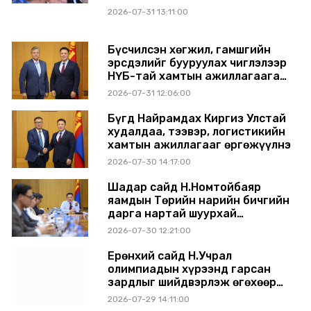
2026-07-31 13:11:00
Бүсчилсэн хөгжил, гамшгийн
эрсдэлийг бууруулах чиглэлээр
НҮБ-тай хамтын ажиллагаагаа
өргөжүүлэхээр санал солилцлоо
2026-07-31 12:06:00
Бүгд Найрамдах Киргиз Улстай
худалдаа, тээвэр, логистикийн
хамтын ажиллагааг өргөжүүлнэ
2026-07-30 14:17:00
Шадар сайд Н.Номтойбаяр
яамдын Төрийн нарийн бичгийн
дарга нартай шуурхай
хуралдлаа
2026-07-30 12:21:00
Ерөнхий сайд Н.Учрал
олимпиадын хүрээнд гарсан
зардлыг шийдвэрлэж өгөхөөр
болов
2026-07-29 14:11:00