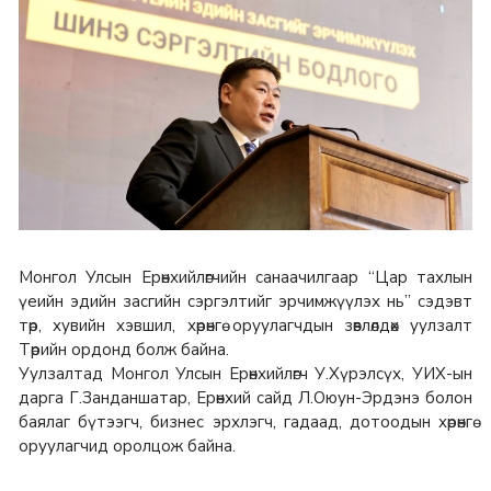
Монгол Улсын Ерөнхийлөгчийн санаачилгаар “Цар тахлын
үеийн эдийн засгийн сэргэлтийг эрчимжүүлэх нь” сэдэвт
төр, хувийн хэвшил, хөрөнгө оруулагчдын зөвлөлдөх уулзалт
Төрийн ордонд болж байна.
Уулзалтад Монгол Улсын Ерөнхийлөгч У.Хүрэлсүх, УИХ-ын
дарга Г.Занданшатар, Ерөнхий сайд Л.Оюун-Эрдэнэ болон
баялаг бүтээгч, бизнес эрхлэгч, гадаад, дотоодын хөрөнгө
оруулагчид оролцож байна.