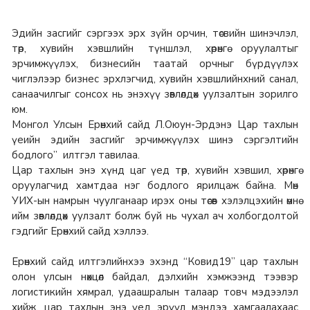
Эдийн засгийг сэргээх эрх зүйн орчин, төсвийн шинэчлэл,
төр, хувийн хэвшлийн түншлэл, хөрөнгө оруулалтыг
эрчимжүүлэх, бизнесийн таатай орчныг бүрдүүлэх
чиглэлээр бизнес эрхлэгчид, хувийн хэвшлийнхний санал,
санаачилгыг сонсох нь энэхүү зөвлөлдөх уулзалтын зорилго
юм.
Монгол Улсын Ерөнхий сайд Л.Оюун-Эрдэнэ Цар тахлын
үеийн эдийн засгийг эрчимжүүлэх шинэ сэргэлтийн
бодлого” илтгэл тавилаа.
Цар тахлын энэ хүнд цаг үед төр, хувийн хэвшил, хөрөнгө
оруулагчид хамтдаа нэг бодлого ярилцаж байна. Мөн
УИХ-ын намрын чуулганаар ирэх оны төсөв хэлэлцэхийн өмнө
ийм зөвлөлдөх уулзалт болж буй нь чухал ач холбогдолтой
гэдгийг Ерөнхий сайд хэллээ.
Ерөнхий сайд илтгэлийнхээ эхэнд “Ковид19” цар тахлын
олон улсын нөхцөл байдал, дэлхийн хэмжээнд тээвэр
логистикийн хямрал, удаашралын талаар товч мэдээлэл
хийж, цар тахлын энэ үед эрүүл мэндээ хамгаалахаас