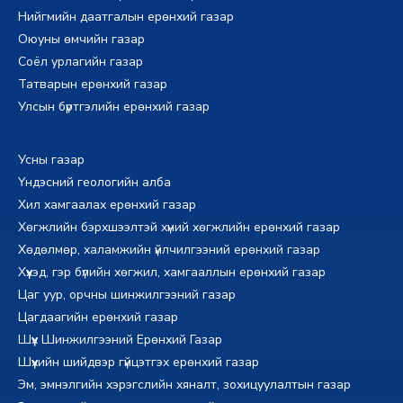
Нийгмийн даатгалын ерөнхий газар
Оюуны өмчийн газар
Соёл урлагийн газар
Татварын ерөнхий газар
Улсын бүртгэлийн ерөнхий газар
Усны газар
Үндэсний геологийн алба
Хил хамгаалах ерөнхий газар
Хөгжлийн бэрхшээлтэй хүний хөгжлийн ерөнхий газар
Хөдөлмөр, халамжийн үйлчилгээний ерөнхий газар
Хүүхэд, гэр бүлийн хөгжил, хамгааллын ерөнхий газар
Цаг уур, орчны шинжилгээний газар
Цагдаагийн ерөнхий газар
Шүүх Шинжилгээний Ерөнхий Газар
Шүүхийн шийдвэр гүйцэтгэх ерөнхий газар
Эм, эмнэлгийн хэрэгслийн хяналт, зохицуулалтын газар