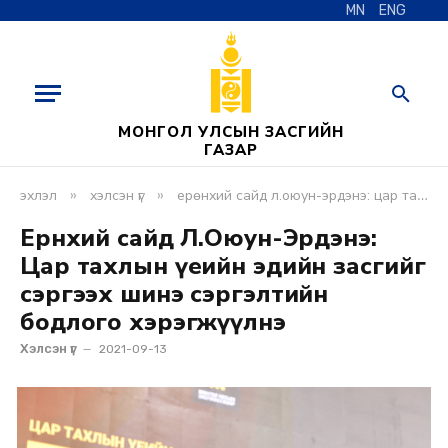
MN
ENG
МОНГОЛ УЛСЫН ЗАСГИЙН
ГАЗАР
»
»
эхлэл
хэлсэн үг
ерөнхий сайд л.оюун-эрдэнэ: цар тахлын үеийн эдийн засгийг сэргээх шинэ сэргэлтийн бодлого хэрэгжүүлнэ
Ерөнхий сайд Л.Оюун-Эрдэнэ:
Цар тахлын үеийн эдийн засгийг
сэргээх шинэ сэргэлтийн
бодлого хэрэгжүүлнэ
Хэлсэн үг
2021-09-13