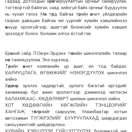
Гадаад, дотоодын хөрөнгө оруулалтын орчныг сайжруулах,
тогтвортой байлгах, саад хийхгүй байх орчныг бүрдүүлэх
нь чухал гэлээ. Мөн төрд байгаа төрийн өмчит үйлдвэрийн
газрын давхцаж байгаа чиг үүргийг хувийн хэвшлийнхээ
өмнүүр орохгүйгээр, ашигтай бизнесийг хувийн хэвшил
эрхэлдэг болох боломж олгох ёстой гэв.
Ерөнхий сайд Л.Оюун-Эрдэнэ төсвийн шинэчлэлийн талаар
мөн танилцууллаа. Энэ хүрээнд,
Төрийн өмчит компанийн үр ашиг, ил тод байдал,
ХАРИУЦЛАГА, ӨГӨӨЖИЙГ НЭМЭГДҮҮЛЭХ шинэчлэл
хийнэ.
Хөдөлмөр эрхлэх чадвартай, орлого багатай иргэдийг
халамжаар бус ажил эрхлэлтээр дэмжихэд чиглэсэн
ХАЛАМЖААС- ХӨДӨЛМӨРТ шилжих шинэчлэл хийнэ.
ХОТ ХӨДӨӨГИЙН ХӨГЖЛИЙН ТЭНЦВЭРИЙГ
ХАНГАЖ, төвлөрлийг сааруулж, Улаанбаатар хотын
автозамын ТҮГЖРЭЛИЙГ БУУРУУЛАХАД шаардагдах
санхүүжилтийг шийдвэрлэнэ.
ХУВИЙН ХЭВШЛЭЭР ГҮЙЦЭТГҮҮЛЭХ боломжтой чиг