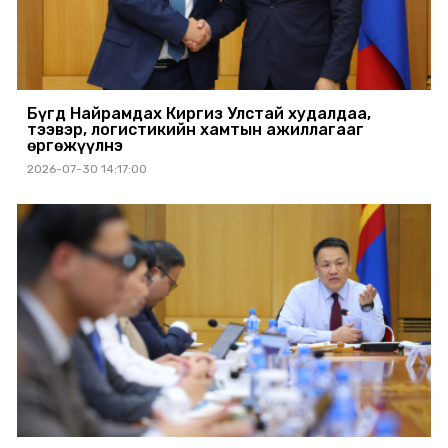
Бүгд Найрамдах Киргиз Улстай худалдаа,
тээвэр, логистикийн хамтын ажиллагааг
өргөжүүлнэ
2026-07-30 14:17:00