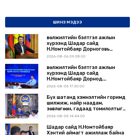
ШИНЭ МЭДЭЭ
Өвөлжилтийн бэлтгэл ажлын
хүрээнд Шадар сайд
Н.Номтойбаяр Дорноговь
аймагт ажиллав
2026-08-06 09:08:00
Өвөлжилтийн бэлтгэл ажлын
хүрээнд Шадар сайд
Н.Номтойбаяр Дорнод,
Сүхбаатар аймагт ажиллав
2026-08-05 17:30:00
Бүх шатанд хэмнэлтийн горимд
шилжиж, найр наадам,
зөвлөгөөн, гадаад томилолтыг
хориглолоо
2026-08-05 14:44:00
Шадар сайд Н.Номтойбаяр
Хэнтий аймагт ажиллаж байна