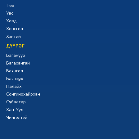
Төв
Увс
Ховд
Хөвсгөл
Хэнтий
ДҮҮРЭГ
Багануур
Багахангай
Баянгол
Баянзүрх
Налайх
Сонгинохайрхан
Сүхбаатар
Хан-Уул
Чингэлтэй