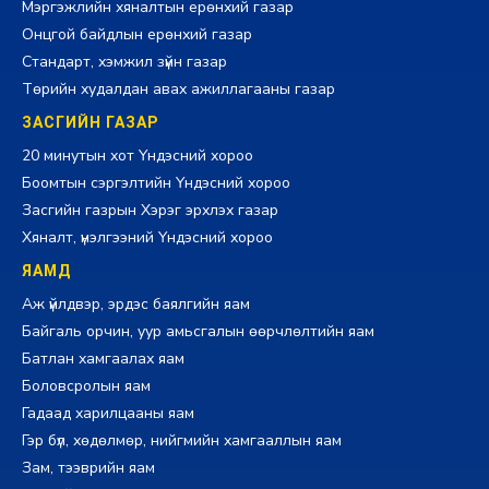
Мэргэжлийн хяналтын ерөнхий газар
Онцгой байдлын ерөнхий газар
Стандарт, хэмжил зүйн газар
Төрийн худалдан авах ажиллагааны газар
ЗАСГИЙН ГАЗАР
20 минутын хот Үндэсний хороо
Боомтын сэргэлтийн Үндэсний хороо
Засгийн газрын Хэрэг эрхлэх газар
Хяналт, үнэлгээний Үндэсний хороо
ЯАМД
Аж үйлдвэр, эрдэс баялгийн яам
Байгаль орчин, уур амьсгалын өөрчлөлтийн яам
Батлан хамгаалах яам
Боловсролын яам
Гадаад харилцааны яам
Гэр бүл, хөдөлмөр, нийгмийн хамгааллын яам
Зам, тээврийн яам