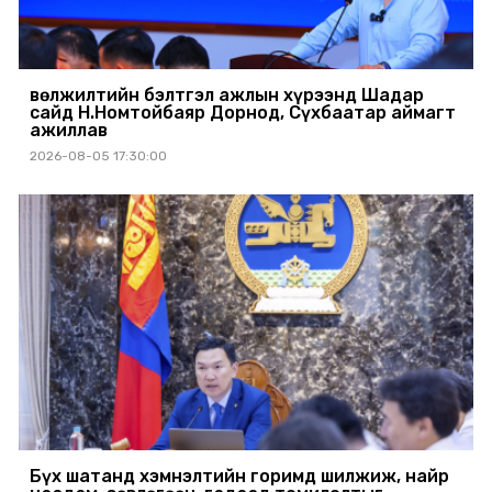
Өвөлжилтийн бэлтгэл ажлын хүрээнд Шадар
сайд Н.Номтойбаяр Дорнод, Сүхбаатар аймагт
ажиллав
2026-08-05 17:30:00
Бүх шатанд хэмнэлтийн горимд шилжиж, найр