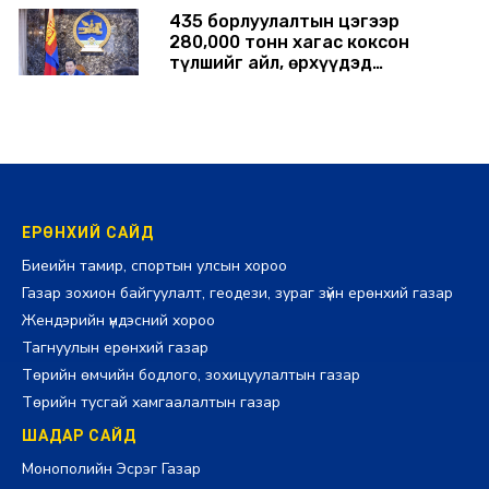
435 борлуулалтын цэгээр
280,000 тонн хагас коксон
түлшийг айл, өрхүүдэд
борлуулна
2026-07-29 14:00:00
ЕРӨНХИЙ САЙД
Биеийн тамир, спортын улсын хороо
Газар зохион байгуулалт, геодези, зураг зүйн ерөнхий газар
Жендэрийн үндэсний хороо
Тагнуулын ерөнхий газар
Төрийн өмчийн бодлого, зохицуулалтын газар
Төрийн тусгай хамгаалалтын газар
ШАДАР САЙД
Монополийн Эсрэг Газар