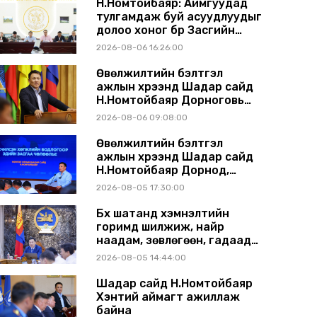
Н.Номтойбаяр: Аймгуудад
тулгамдаж буй асуудлуудыг
долоо хоног бүр Засгийн
газрын хуралдаанд
2026-08-06 16:26:00
танилцуулж, шийдвэрлүүлнэ
Өвөлжилтийн бэлтгэл
ажлын хүрээнд Шадар сайд
Н.Номтойбаяр Дорноговь
аймагт ажиллав
2026-08-06 09:08:00
Өвөлжилтийн бэлтгэл
ажлын хүрээнд Шадар сайд
Н.Номтойбаяр Дорнод,
Сүхбаатар аймагт ажиллав
2026-08-05 17:30:00
Бүх шатанд хэмнэлтийн
горимд шилжиж, найр
наадам, зөвлөгөөн, гадаад
томилолтыг хориглолоо
2026-08-05 14:44:00
Шадар сайд Н.Номтойбаяр
Хэнтий аймагт ажиллаж
байна