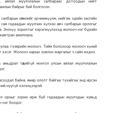
ж, аялал жуулчлалын салбараас дотоодын нийт
 ажлын байрыг бий болгосон.
салбарын хөгжлийг эрчимжүүлж, нийгэм, эдийн засгийн
эг сая гадаадын жуулчин хүлээн авч салбарын орлогыг
на. Энэхүү зорилтыг хэрэгжүүлэхэд жолооч нэг бүрийн
, хамтран ажиллана.
ёулаа тээврийн жолооч. Тийм болохоор жолооч хүний
эг хэсэг. Жолооч нарын зовлон жаргалыг ч сайн мэднэ.
нь амьдрал төдийгүй монгол улсын аялал жуулчлалын
ог.
 асуудал байна, ямар ололт байгаа тухайгаа энд ирсэн
ий нуугүй хэлэлцээрэй.
ол орныг зорин ирж буй гадаадын жуулчдын хувьд
н нэг болдог.