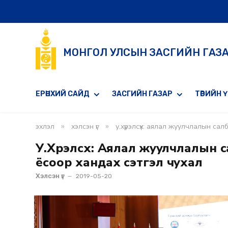
МОНГОЛ УЛСЫН ЗАСГИЙН ГАЗ
ЕРӨНХИЙ САЙД
ЗАСГИЙН ГАЗАР
ТӨРИЙН 
»
»
эхлэл
хэлсэн үг
у.хүрэлсүх: аялал жуулчлалын с
У.Хүрэлсүх: Аялал жуулчлалы
ёсоор хандах сэтгэл чухал
Хэлсэн үг
2019-05-20