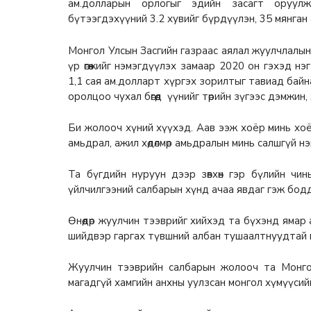
ам.долларын орлогыг эдийн засагт оруул
бүтээгдэхүүний 3.2 хувийг бүрдүүлэн, 35 мянган
Монгол Улсын Засгийн газраас аялал жуулчлалын 
үр өгөөжийг нэмэгдүүлэх замаар 2020 он гэхэд н
1,1 сая ам.долларт хүргэх зорилтыг тавиад бай
оролцоо чухал бөгөөд үүнийг төрийн зүгээс дэмжин
Би жолооч хүний хүүхэд. Аав ээж хоёр минь хо
амьдрал, ажил хөдөлмөр амьдралын минь салшгүй н
Та бүгдийн нуруун дээр зөвхөн гэр бүлийн чи
үйлчилгээний салбарын хүнд ачаа явдаг гэж бодд
Өнөөдөр жуулчин тээврийг хийхэд та бүхэнд ямар
шийдвэр гаргах түвшний албан тушаалтнуудтай н
Жуулчин тээврийн салбарын жолооч та Монг
магадгүй хамгийн анхны уулзсан монгол хүмүүсий