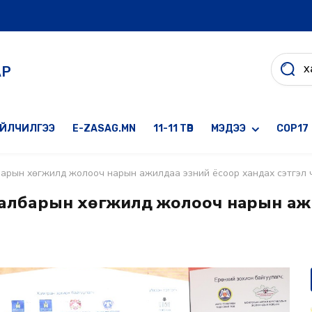
АР
ҮЙЛЧИЛГЭЭ
E-ZASAG.MN
11-11 ТӨВ
МЭДЭЭ
COP17
албарын хөгжилд жолооч нарын ажилдаа эзний ёсоор хандах сэтгэл 
н салбарын хөгжилд жолооч нарын аж