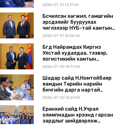
2026-07-31 13:11:00
Бүсчилсэн хөгжил, гамшгийн
эрсдэлийг бууруулах
чиглэлээр НҮБ-тай хамтын
ажиллагаагаа өргөжүүлэхээр
2026-07-31 12:06:00
санал солилцлоо
Бүгд Найрамдах Киргиз
Улстай худалдаа, тээвэр,
логистикийн хамтын
ажиллагааг өргөжүүлнэ
2026-07-30 14:17:00
Шадар сайд Н.Номтойбаяр
яамдын Төрийн нарийн
бичгийн дарга нартай
шуурхай хуралдлаа
2026-07-30 12:21:00
Ерөнхий сайд Н.Учрал
олимпиадын хүрээнд гарсан
зардлыг шийдвэрлэж
өгөхөөр болов
2026-07-29 14:11:00