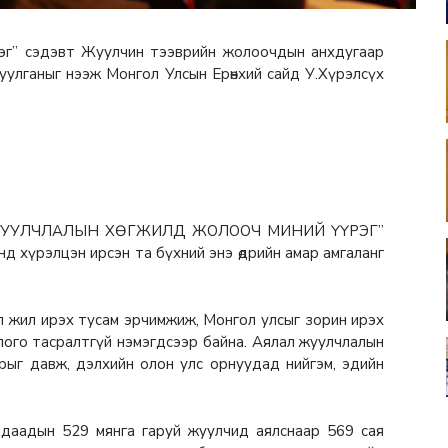
эг” сэдэвт Жуулчин тээврийн жолоочдын анхдугаар
уулганыг нээж Монгол Улсын Ерөнхий сайд У.Хүрэлсүх
ЯЛАЛ ЖУУЛЧЛАЛЫН ХӨГЖИЛД ЖОЛООЧ МИНИЙ ҮҮРЭГ”
 хүрэлцэн ирсэн та бүхний энэ өдрийн амар амгаланг
л жил ирэх тусам эрчимжиж, Монгол улсыг зорин ирэх
лого тасралтгүй нэмэгдсээр байна. Аялал жуулчлалын
арыг давж, дэлхийн олон улс орнуудад нийгэм, эдийн
 гадаадын 529 мянга гаруй жуулчид аялснаар 569 сая