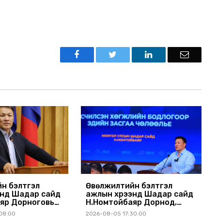
н бэлтгэл
Өвөлжилтийн бэлтгэл
энд Шадар сайд
ажлын хүрээнд Шадар сайд
яр Дорноговь
Н.Номтойбаяр Дорнод,
ллав
Сүхбаатар аймагт ажиллав
08:00
2026-08-05 17:30:00