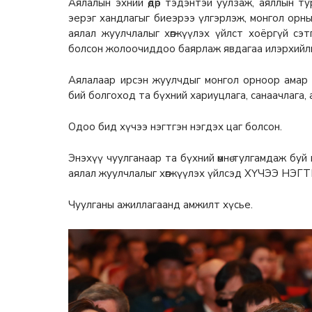
Аялалын эхний өдөр тэдэнтэй уулзаж, аяллын ту
эерэг хандлагыг биеэрээ үлгэрлэж, монгол орн
аялал жуулчлалыг хөгжүүлэх үйлст хоёргүй сэ
болсон жолоочиддоо баярлаж явдагаа илэрхийл
Аялалаар ирсэн жуулчдыг монгол орноор амар 
бий болгоход та бүхний хариуцлага, санаачлага,
Одоо бид хүчээ нэгтгэн нэгдэх цаг болсон.
Энэхүү чуулганаар та бүхний өмнө тулгамдаж бу
аялал жуулчлалыг хөгжүүлэх үйлсэд ХҮЧЭЭ НЭГ
Чуулганы ажиллагаанд амжилт хүсье.