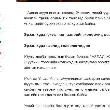
“Аялал жуулчлалын хөгжилд Жолооч миний үүр
чуулган төрийн ордны Их танхимд болж байна. Ч
үг хэлснийг бүрэн эхээр нь хүргэж байна.
Эрхэм хүндэт жуулчин тээврийн жолоочид оо,
Эрхэм хүндэт зочид төлөөлөгчид өө
Юуны өмнө Эх орны өнцөг булан бүрээс “А
Жуулчин тээврийн жолоочдын анхдугаар чуулганд
айлтан мэндчилье.
Монгол Улсад Аялал жуулчлалын салбарын хөгжи
жуулчдын тоо нэмэгдэж, тус салбараас олох ор
салбар нь газрын тос, хүнс, авто машины салб
засгийн гол хөдөлгөгч хүч болсон байна.
Үүний нэг жишээ бол өнгөрсөн онд манай улсад