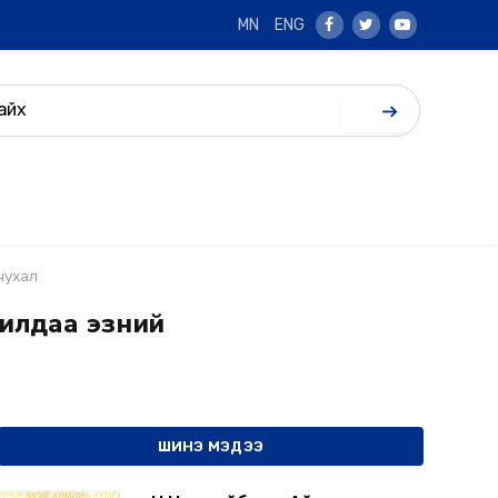
MN
ENG
Facebook
Twitter
Youtube
чухал
илдаа эзний
ШИНЭ МЭДЭЭ