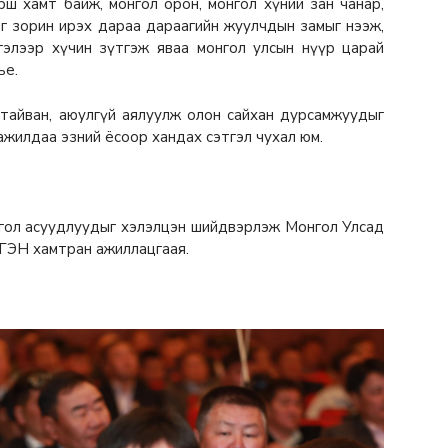
рш хамт байж, монгол орон, монгол хүний зан чанар,
ыг зорин ирэх дараа дараагийн жуулчдын замыг нээж,
тгэлээр хүчин зүтгэж яваа монгол улсын нүүр царай
ье.
тайван, аюулгүй аялуулж олон сайхан дурсамжуудыг
 ажилдаа эзний ёсоор хандах сэтгэл чухал юм.
й гол асуудлуудыг хэлэлцэн шийдвэрлэж Монгол Улсад
ТГЭН хамтран ажиллацгаая.