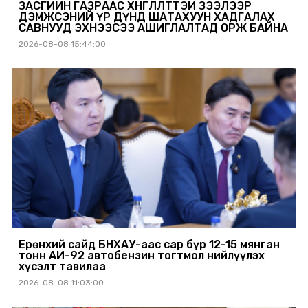
ЗАСГИЙН ГАЗРААС ХӨНГӨЛӨЛТТЭЙ ЗЭЭЛЭЭР
ДЭМЖСЭНИЙ ҮР ДҮНД ШАТАХУУН ХАДГАЛАХ
САВНУУД ЭХНЭЭСЭЭ АШИГЛАЛТАД ОРЖ БАЙНА
2026-08-08 15:44:00
Ерөнхий сайд БНХАУ-аас сар бүр 12-15 мянган
тонн АИ-92 автобензин тогтмол нийлүүлэх
хүсэлт тавилаа
2026-08-08 11:03:00