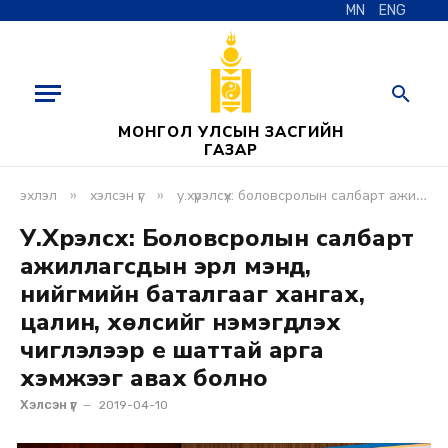
MN
ENG
МОНГОЛ УЛСЫН ЗАСГИЙН
ГАЗАР
»
»
эхлэл
хэлсэн үг
у.хүрэлсүх: боловсролын салбарт ажиллагсдын эрүүл мэнд, нийгмийн баталгааг хангах, цалин, хөлсийг нэмэгдүүлэх чиглэлээр үе шаттай арга хэмжээг авах болно
У.Хүрэлсүх: Боловсролын салбарт
ажиллагсдын эрүүл мэнд,
нийгмийн баталгааг хангах,
цалин, хөлсийг нэмэгдүүлэх
чиглэлээр үе шаттай арга
хэмжээг авах болно
Хэлсэн үг
2019-04-10