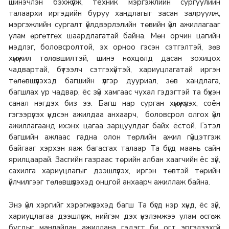
шинэчлэн бэхжүүлж, техник мэргэжлийн сургуулийн
талаархи иргэдийн буруу хандлагыг засан залруулж,
мэргэжлийн сургалт үйлдвэрлэлийн төвийн үйл ажиллагааг
улам өргөтгөх шаардлагатай байна.
Мөн орчин цагийн
мэдлэг, боловсролтой, эх орноо гэсэн сэтгэлтэй, зөв
хүмүүжил төлөвшилтэй, шинэ нөхцөлд дасан зохицох
чадвартай, бүтээлч сэтгэхүйтэй, хариуцлагатай иргэн
төлөвшүүлэхэд багшийн үлгэр дууриал, зөв хандлага,
багшлах ур чадвар, ёс зүй хамгаас чухал гэдэгтэй та бүхэн
санал нэгдэх биз ээ.
Багш нар сурган хүмүүжүүлэх, соён
гэгээрүүлэх үндсэн ажилдаа анхаарч, боловсрол олгох үйл
ажиллагаанд ихэнх цагаа зарцуулдаг байх ёстой. Гэтэл
багшийн ажлаас гадна олон төрлийн ажил гүйцэтгэж
байгааг хэрхэн яаж багасгах талаар Та бүгд маань сайн
ярилцаарай.
Засгийн газраас төрийн албан хаагчийн ёс зүй,
сахилга хариуцлагыг дээшлүүлэх, иргэн төвтэй төрийн
үйлчилгээг төлөвшүүлэхэд онцгой анхаарч ажиллаж байна.
Энэ үйл хэргийг хэрэгжүүлэхэд багш Та бүгд нэр хүнд, ёс зүй,
хариуцлагаа дээшлүүлж, нийгэм дэх үнэлэмжээ улам өсгөж
бусдыг манлайлан ажиллана гэдэгт би огт эргэлзэхгүй