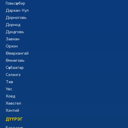
Говьсүмбэр
Дархан-Уул
Дорноговь
Дорнод
Дундговь
Завхан
Орхон
Өвөрхангай
Өмнөговь
Сүхбаатар
Сэлэнгэ
Төв
Увс
Ховд
Хөвсгөл
Хэнтий
ДҮҮРЭГ
Багануур