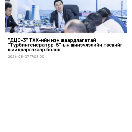
"ДЦС-3” ТӨХК-ийн нэн шаардлагатай
“Турбингенератор-5”-ын шинэчлэлийн төсвийг
шийдвэрлэхээр болов
2026-08-07 17:08:00