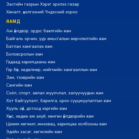
Засгийн газрын Хэрэг эрхлэх газар
Хяналт, үнэлгээний Үндэсний хороо
ЯАМД
Аж үйлдвэр, эрдэс баялгийн яам
Байгаль орчин, уур амьсгалын өөрчлөлтийн яам
Батлан хамгаалах яам
Боловсролын яам
Гадаад харилцааны яам
Гэр бүл, хөдөлмөр, нийгмийн хамгааллын яам
Зам, тээврийн яам
Сангийн яам
Соёл, спорт, аялал жуулчлал, залуучуудын яам
Хот байгуулалт, барилга, орон сууцжуулалтын яам
Хууль зүй, дотоод хэргийн яам
Хүнс, хөдөө аж ахуй, хөнгөн үйлдвэрийн яам
Цахим хөгжил, инновац, харилцаа холбооны яам
Эдийн засаг, хөгжлийн яам