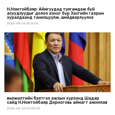
Н.Номтойбаяр: Аймгуудад тулгамдаж буй
асуудлуудыг долоо хоног бүр Засгийн газрын
хуралдаанд танилцуулж, шийдвэрлүүлнэ
2026-08-06 16:26:00
Өвөлжилтийн бэлтгэл ажлын хүрээнд Шадар
сайд Н.Номтойбаяр Дорноговь аймагт ажиллав
2026-08-06 09:08:00