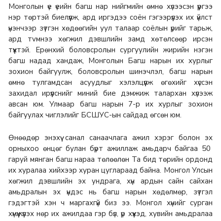
Монголын үе үеийн багш нар нийгмийн өмнө хүлээсэн үүргээ
нэр төртэй биелүүлж, ард иргэдээ соён гэгээрүүлэх их үйлст
үнэнчээр зүтгэн хөдөөгийн уул талаар соёлын үрийг тарьж,
ард тvмнээ хөгжил дэвшлийн замд хөтөлсөөр ирсэн
түүхтэй.
Ерөнхий боловсролын сургуулийн жирийн нэгэн
багш надад хандаж, Монголын Багш нарын их хурлыг
зохион байгуулж, боловсролын шинэчлэл, багш нарын
өмнө тулгамдсан асуудлыг хэлэлцүүлж өгөхийг хүссэн
захидал ирүүлснийг миний бие дэмжиж талархан хүлээж
авсан юм.
Улмаар багш нарын 7-р их хурлыг зохион
байгуулах чиглэлийг БСШУС-ын сайдад өгсөн юм.
Өнөөдөр энэхүү санал санаачлага ажил хэрэг болон эх
орныхоо өнцөг булан бүрт ажиллаж амьдарч байгаа 50
гаруй мянган багш нараа төлөөлөн Та бид төрийн ордонд
их хуралаа хийхээр хуран цуглараад байна.
Монгол Улсын
хөгжил дэвшлийн эх ундрага, хүн ардын сайн сайхан
амьдралын эх үндэс нь багш нарын хөдөлмөр, зүтгэл
гэдэгтэй хэн ч маргахгүй биз ээ. Монгол хүнийг сурган
хүмүүжүүлэх нөр их ажилдаа гэр бүл, үр хүүхэд, хувийн амьдралаа