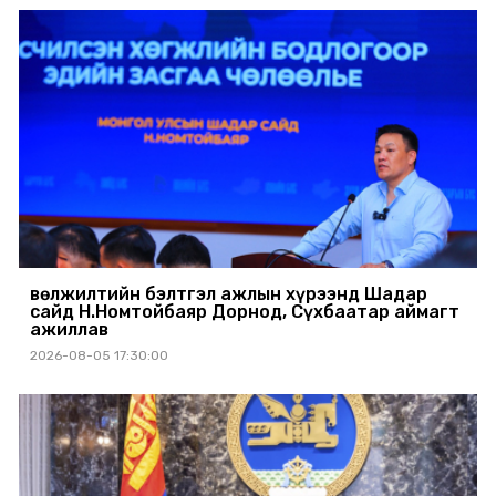
Өвөлжилтийн бэлтгэл ажлын хүрээнд Шадар
сайд Н.Номтойбаяр Дорнод, Сүхбаатар аймагт
ажиллав
2026-08-05 17:30:00