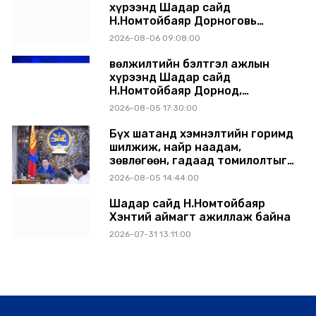
хүрээнд Шадар сайд
Н.Номтойбаяр Дорноговь
аймагт ажиллав
2026-08-06 09:08:00
Өвөлжилтийн бэлтгэл ажлын
хүрээнд Шадар сайд
Н.Номтойбаяр Дорнод,
Сүхбаатар аймагт ажиллав
2026-08-05 17:30:00
Бүх шатанд хэмнэлтийн горимд
шилжиж, найр наадам,
зөвлөгөөн, гадаад томилолтыг
хориглолоо
2026-08-05 14:44:00
Шадар сайд Н.Номтойбаяр
Хэнтий аймагт ажиллаж байна
2026-07-31 13:11:00