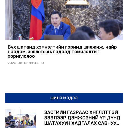
Бүх шатанд хэмнэлтийн горимд шилжиж, найр
наадам, зөвлөгөөн, гадаад томилолтыг
хориглолоо
2026-08-05 14:44:00
ШИНЭ МЭДЭЭ
ЗАСГИЙН ГАЗРААС ХӨНГӨЛӨЛТТЭЙ
ЗЭЭЛЭЭР ДЭМЖСЭНИЙ ҮР ДҮНД
ШАТАХУУН ХАДГАЛАХ САВНУУД