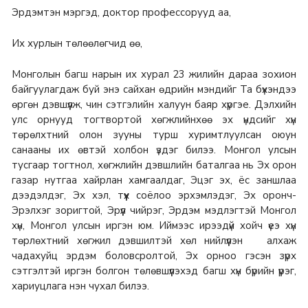
Эрдэмтэн мэргэд, доктор профессорууд аа,
Их хурлын төлөөлөгчид өө,
Монголын багш нарын их хурал 23 жилийн дараа зохион
байгуулагдаж буй энэ сайхан өдрийн мэндийг Та бүхэндээ
өргөн дэвшүүлж, чин сэтгэлийн халуун баяр хүргэе.
Дэлхийн
улс орнууд тогтвортой хөгжлийнхөө эх үндсийг хүн
төрөлхтний олон зууны турш хуримтлуулсан оюун
санааны их өвтэй холбон үздэг билээ.
Монгол улсын
тусгаар тогтнол, хөгжлийн дэвшлийн баталгаа нь Эх орон
газар нутгаа хайрлан хамгаалдаг, Эцэг эх, ёс заншлаа
дээдэлдэг, Эх хэл, түүх соёлоо эрхэмлэдэг, Эх оронч-
Эрэлхэг зоригтой, Эрүүл чийрэг, Эрдэм мэдлэгтэй Монгол
хүн, Монгол улсын иргэн юм.
Иймээс ирээдүй хойч үеэ хүн
төрлөхтний хөгжил дэвшилтэй хөл нийлүүлэн алхаж
чадахуйц эрдэм боловсролтой, Эх орноо гэсэн зүрх
сэтгэлтэй иргэн болгон төлөвшүүлэхэд багш хүн бүрийн үүрэг,
хариуцлага нэн чухал билээ.