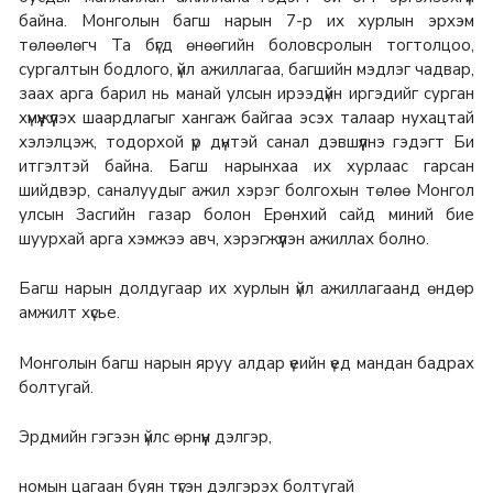
байна.
Монголын багш нарын 7-р их хурлын эрхэм
төлөөлөгч Та бүгд өнөөгийн боловсролын тогтолцоо,
сургалтын бодлого, үйл ажиллагаа, багшийн мэдлэг чадвар,
заах арга барил нь манай улсын ирээдүйн иргэдийг сурган
хүмүүжүүлэх шаардлагыг хангаж байгаа эсэх талаар нухацтай
хэлэлцэж, тодорхой үр дүнтэй санал дэвшүүлнэ гэдэгт Би
итгэлтэй байна.
Багш нарынхаа их хурлаас гарсан
шийдвэр, саналуудыг ажил хэрэг болгохын төлөө Монгол
улсын Засгийн газар болон Ерөнхий сайд миний бие
шуурхай арга хэмжээ авч, хэрэгжүүлэн ажиллах болно.
Багш нарын долдугаар их хурлын үйл ажиллагаанд өндөр
амжилт хүсье.
Монголын багш нарын яруу алдар үеийн үед мандан бадрах
болтугай.
Эрдмийн гэгээн үйлс өрнүүн дэлгэр,
номын цагаан буян түгэн дэлгэрэх болтугай