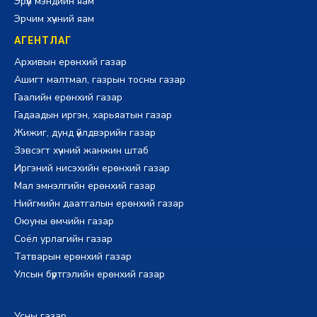
Эрүүл мэндийн яам
Эрчим хүчний яам
АГЕНТЛАГ
Архивын ерөнхий газар
Ашигт малтмал, газрын тосны газар
Гаалийн ерөнхий газар
Гадаадын иргэн, харьяатын газар
Жижиг, дунд үйлдвэрийн газар
Зэвсэгт хүчний жанжин штаб
Иргэний нисэхийн ерөнхий газар
Мал эмнэлгийн ерөнхий газар
Нийгмийн даатгалын ерөнхий газар
Оюуны өмчийн газар
Соёл урлагийн газар
Татварын ерөнхий газар
Улсын бүртгэлийн ерөнхий газар
Усны газар