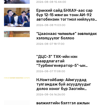
ЭХНЭЭСЭЭ АШИГЛАЛТАД ОРЖ
2026-08-08 15:44:00
БАЙНА
Ерөнхий сайд БНХАУ-аас сар
бүр 12-15 мянган тонн АИ-92
автобензин тогтмол нийлүүлэх
хүсэлт тавилаа
2026-08-08 11:03:00
“Цааснаас чөлөөлье” зөвлөлдөх
хэлэлцүүлэг боллоо
2026-08-07 18:17:00
"ДЦС-3” ТӨХК-ийн нэн
шаардлагатай
“Турбингенератор-5”-ын
шинэчлэлийн төсвийг
2026-08-07 17:08:00
шийдвэрлэхээр болов
Н.Номтойбаяр: Аймгуудад
тулгамдаж буй асуудлуудыг
долоо хоног бүр Засгийн
газрын хуралдаанд
2026-08-06 16:26:00
танилцуулж, шийдвэрлүүлнэ
Өвөлжилтийн бэлтгэл ажлын