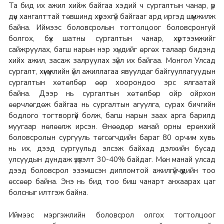
Та бид их ажил хийж байгаа хэдий ч сургалтын чанар, үр
дүн хангалттай төвшинд хүрэхгүй байгааг ард иргэд шүүмжилж
байна.
Иймээс боловсролын тогтолцоог боловсронгуй
болгох, бүх шатны сургалтын чанар, хүртээмжийг
сайжруулах, багш нарын нэр хүндийг өргөх талаар бидэнд
хийх ажил, засаж залруулах зүйл их байгаа.
Монгол Улсад
сургалт, хүмүүжлийн үйл ажиллагаа явуулдаг байгууллагуудын
сургалтын хөтөлбөр өөр хоорондоо эрс ялгаатай
байна.
Дээр нь сургалтын хөтөлбөр ойр ойрхон
өөрчлөгдөж байгаа нь сургалтын агуулга, сурах бичгийн
бодлого тогтворгүй болж, багш нарын заах арга барилд
муугаар нөлөөлж ирсэн.
Өнөөдөр манай орны ерөнхий
боловсролын сургууль төгсөгчдийн бараг 80 орчим хувь
нь их, дээд сургуульд элсэж байхад дэлхийн бусад
улсуудын дундаж үзүүлэлт 30-40% байдаг.
Мөн манай улсад
дээд боловсрол эзэмшсэн дипломтой ажилгүйчүүдийн тоо
өссөөр байна. Энэ нь бид тоо биш чанарт анхаарах цаг
болсныг илтгэж байна.
Иймээс мэргэжлийн боловсрол олгох тогтолцоог