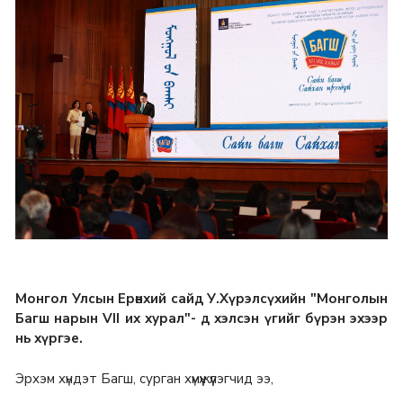
Монгол Улсын Ерөнхий сайд У.Хүрэлсүхийн "Монголын
Багш нарын VII их хурал"- д хэлсэн үгийг бүрэн эхээр
нь хүргэе.
Эрхэм хүндэт Багш, сурган хүмүүжүүлэгчид ээ,