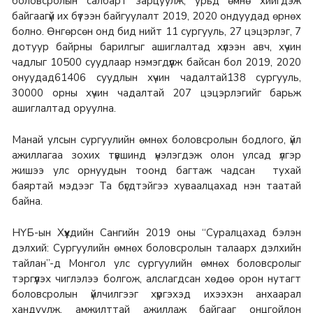
боловсролын салбарт зарцуулж, урьд өмнө хийгдэж
байгаагүй их бүтээн байгуулалт 2019, 2020 ондуудад өрнөх
болно.
Өнгөрсөн онд бид нийт 11 сургууль, 27 цэцэрлэг, 7
дотуур байрны барилгыг ашиглалтад хүлээн авч, хүчин
чадлыг 10500 суудлаар нэмэгдүүлж байсан бол 2019, 2020
онуудад61406 суудлын хүчин чадалтай138 сургууль,
30000 орны хүчин чадалтай 207 цэцэрлэгийг барьж
ашиглалтад оруулна.
Манай улсын сургуулийн өмнөх боловсролын бодлого, үйл
ажиллагаа зохих түвшинд үнэлэгдэж олон улсад үлгэр
жишээ улс орнуудын тоонд багтаж чадсан тухай
баяртай мэдээг Та бүгдтэйгээ хуваалцахад нэн таатай
байна.
НҮБ-ын Хүүхдийн Сангийн 2019 оны “Суралцахад бэлэн
дэлхий: Сургуулийн өмнөх боловсролын талаарх дэлхийн
тайлан”-д Монгол улс сургуулийн өмнөх боловсролыг
тэргүүлэх чиглэлээ болгож, алслагдсан хөдөө орон нутагт
боловсролын үйлчилгээг хүргэхэд ихээхэн анхаарал
хандуулж, амжилттай ажиллаж байгааг онцгойлон