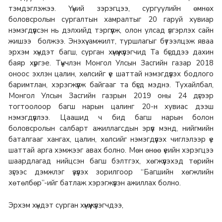
тэмдэглэжээ.
Үүний зэрэгцээ, сургуулийн өмнөх
боловсролын сургалтын хамралтыг 20 гаруй хувиар
нэмэгдүүлсэн нь дэлхийд тэргүүлж, олон улсад үлгэрлэх сайн
жишээ болжээ.
Энэхүү амжилт, туршлагыг бүтээлцэж яваа
эрхэм хүндэт багш, сурган хүмүүжүүлэгчид Та бүгддээ дахин
баяр хүргэе.
Түүнчлэн Монгол Улсын Засгийн газар 2018
оноос эхлэн цалин, хөлсийг үе шаттай нэмэгдүүлэх бодлого
баримтлан, хэрэгжүүлж байгааг та бүгд мэднэ.
Тухайлбал,
Монгол Улсын Засгийн газрын 2019 оны 24 дүгээр
тогтоолоор багш нарын цалинг 20-н хувиас дээш
нэмэгдүүллээ.
Цаашид ч бид багш нарын болон
боловсролын салбарт ажиллагсдын эрүүл мэнд, нийгмийн
баталгааг хангах, цалин, хөлсийг нэмэгдүүлэх чиглэлээр үе
шаттай арга хэмжээг авах болно.
Мөн өнөө үеийн хэрэгцээ
шаардлагад нийцсэн багш бэлтгэх, хөгжүүлэхэд төрийн
зүгээс дэмжлэг үзүүлэх зорилгоор “Багшийн хөгжлийн
хөтөлбөр”-ийг батлаж хэрэгжүүлэн ажиллах болно.
Эрхэм хүндэт сурган хүмүүжүүлэгчдээ,