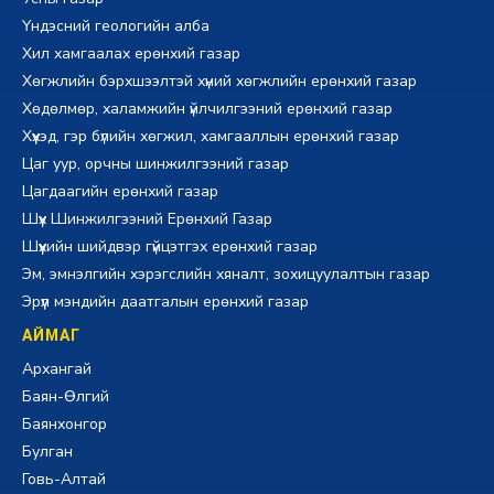
Үндэсний геологийн алба
Хил хамгаалах ерөнхий газар
Хөгжлийн бэрхшээлтэй хүний хөгжлийн ерөнхий газар
Хөдөлмөр, халамжийн үйлчилгээний ерөнхий газар
Хүүхэд, гэр бүлийн хөгжил, хамгааллын ерөнхий газар
Цаг уур, орчны шинжилгээний газар
Цагдаагийн ерөнхий газар
Шүүх Шинжилгээний Ерөнхий Газар
Шүүхийн шийдвэр гүйцэтгэх ерөнхий газар
Эм, эмнэлгийн хэрэгслийн хяналт, зохицуулалтын газар
Эрүүл мэндийн даатгалын ерөнхий газар
АЙМАГ
Архангай
Баян-Өлгий
Баянхонгор
Булган
Говь-Алтай