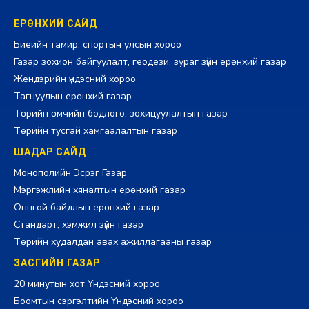
ЕРӨНХИЙ САЙД
Биеийн тамир, спортын улсын хороо
Газар зохион байгуулалт, геодези, зураг зүйн ерөнхий газар
Жендэрийн үндэсний хороо
Тагнуулын ерөнхий газар
Төрийн өмчийн бодлого, зохицуулалтын газар
Төрийн тусгай хамгаалалтын газар
ШАДАР САЙД
Монополийн Эсрэг Газар
Мэргэжлийн хяналтын ерөнхий газар
Онцгой байдлын ерөнхий газар
Стандарт, хэмжил зүйн газар
Төрийн худалдан авах ажиллагааны газар
ЗАСГИЙН ГАЗАР
20 минутын хот Үндэсний хороо
Боомтын сэргэлтийн Үндэсний хороо