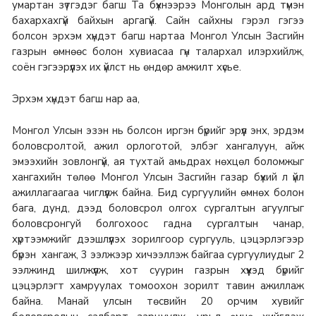
умартан зүтгэдэг багш Та бүхнээрээ Монголын ард түмэн
бахархахгүй байхын аргагүй.
Сайн сайхны гэрэл гэгээ
болсон эрхэм хүндэт багш нартаа Монгол Улсын Засгийн
газрын өмнөөс болон хувиасаа гүн талархал илэрхийлж,
соён гэгээрүүлэх их үйлст нь өндөр амжилт хүсье.
Эрхэм хүндэт багш нар аа,
Монгол Улсын эзэн нь болсон иргэн бүрийг эрүүл энх, эрдэм
боловсролтой, ажил орлоготой, элбэг хангалуун, айж
эмээхийн зовлонгүй, ая тухтай амьдрах нөхцөл боломжыг
хангахийн төлөө Монгол Улсын Засгийн газар бүхий л үйл
ажиллагаагаа чиглүүлж байна.
Бид сургуулийн өмнөх болон
бага, дунд, дээд боловсрол олгох сургалтын агуулгыг
боловсронгуй болгохоос гадна сургалтын чанар,
хүртээмжийг дээшлүүлэх зорилгоор сургууль, цэцэрлэгээр
бүрэн хангаж, 3 ээлжээр хичээллэж байгаа сургуулиудыг 2
ээлжинд шилжүүлж, хот суурин газрын хүүхэд бүрийг
цэцэрлэгт хамруулах томоохон зорилт тавин ажиллаж
байна.
Манай улсын төсвийн 20 орчим хувийг