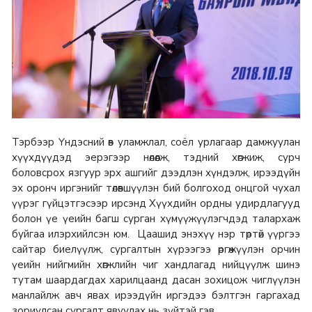
Тэрбээр Үндэсний өв уламжлал, соёл урлагаар дамжуулан
хүүхдүүдэд эерэгээр нөлөөлж, тэдний хөгжиж, сурч
боловсрох язгуур эрх ашгийг дээдлэн хүндэлж, ирээдүйн
эх оронч иргэнийг төлөвшүүлэн бий болгоход онцгой чухал
үүрэг гүйцэтгэсээр ирсэнд Хүүхдийн ордны удирдлагууд
болон үе үеийн багш сурган хүмүүжүүлэгчдэд талархаж
буйгаа илэрхийлсэн юм. Цаашид энэхүү нэр төртөй үүргээ
сайтар биелүүлж, сургалтын хүрээгээ өргөжүүлэн орчин
үеийн нийгмийн хөгжлийн чиг хандлагад нийцүүлж шинэ
тутам шаардагдах харилцаанд дасан зохицож чиглүүлэн
манлайлж авч явах ирээдүйн иргэдээ бэлтгэн гаргахад
зориулсан сургалт явуулах нь зүйтэй гэв.