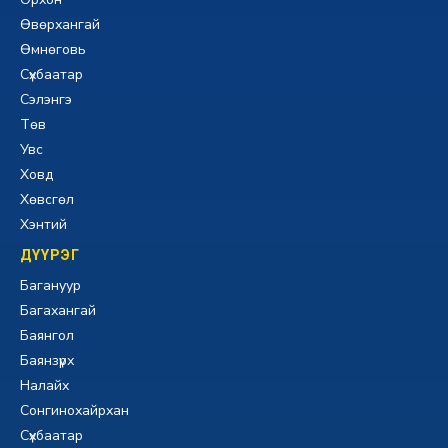
Өвөрхангай
Өмнөговь
Сүхбаатар
Сэлэнгэ
Төв
Увс
Ховд
Хөвсгөл
Хэнтий
ДҮҮРЭГ
Багануур
Багахангай
Баянгол
Баянзүрх
Налайх
Сонгинохайрхан
Сүхбаатар