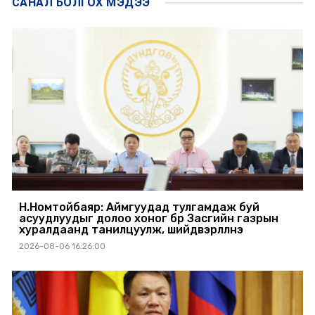
САНАЛ БОЛГОХ
МЭДЭЭ
Н.Номтойбаяр: Аймгуудад тулгамдаж буй
асуудлуудыг долоо хоног бүр Засгийн газрын
хуралдаанд танилцуулж, шийдвэрлүүлнэ
2026-08-06 16:26:00