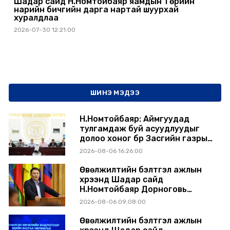
Шадар сайд Н.Номтойбаяр яамдын Төрийн
нарийн бичгийн дарга нартай шуурхай
хуралдлаа
2026-07-30 12:21:00
ШИНЭ МЭДЭЭ
Н.Номтойбаяр: Аймгуудад
тулгамдаж буй асуудлуудыг
долоо хоног бүр Засгийн газрын
хуралдаанд танилцуулж,
2026-08-06 16:26:00
шийдвэрлүүлнэ
Өвөлжилтийн бэлтгэл ажлын
хүрээнд Шадар сайд
Н.Номтойбаяр Дорноговь
аймагт ажиллав
2026-08-06 09:08:00
Өвөлжилтийн бэлтгэл ажлын