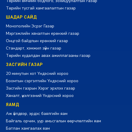
Төрийн өмчийн бодлого, зохицуулалтын газар
Төрийн тусгай хамгаалалтын газар
ШАДАР САЙД
Монополийн Эсрэг Газар
Мэргэжлийн хяналтын ерөнхий газар
Онцгой байдлын ерөнхий газар
Стандарт, хэмжил зүйн газар
Төрийн худалдан авах ажиллагааны газар
ЗАСГИЙН ГАЗАР
20 минутын хот Үндэсний хороо
Боомтын сэргэлтийн Үндэсний хороо
Засгийн газрын Хэрэг эрхлэх газар
Хяналт, үнэлгээний Үндэсний хороо
ЯАМД
Аж үйлдвэр, эрдэс баялгийн яам
Байгаль орчин, уур амьсгалын өөрчлөлтийн яам
Батлан хамгаалах яам