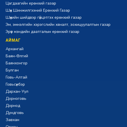
Цагдаагийн ерөнхий газар
Шүүх Шинжилгээний Ерөнхий Газар
Шүүхийн шийдвэр гүйцэтгэх ерөнхий газар
Эм, эмнэлгийн хэрэгслийн хяналт, зохицуулалтын газар
Эрүүл мэндийн даатгалын ерөнхий газар
АЙМАГ
Архангай
Баян-Өлгий
Баянхонгор
Булган
Говь-Алтай
Говьсүмбэр
Дархан-Уул
Дорноговь
Дорнод
Дундговь
Завхан
Орхон