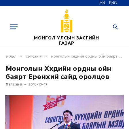
MN
ENG
МОНГОЛ УЛСЫН ЗАСГИЙН
ГАЗАР
»
»
эхлэл
хэлсэн үг
монголын хүүхдийн ордны ойн баярт ерөнхий сайд оролцов
Монголын Хүүхдийн ордны ойн
баярт Ерөнхий сайд оролцов
Хэлсэн үг
2018-10-19