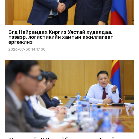
Бүгд Найрамдах Киргиз Улстай худалдаа,
тээвэр, логистикийн хамтын ажиллагааг
өргөжүүлнэ
2026-07-30 14:17:00