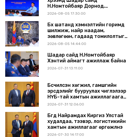
хүрээнд Шадар сайд
Н.Номтойбаяр Дорнод,
Сүхбаатар аймагт ажиллав
2026-08-05 17:30:00
Бүх шатанд хэмнэлтийн горимд
шилжиж, найр наадам,
зөвлөгөөн, гадаад томилолтыг
хориглолоо
2026-08-05 14:44:00
Шадар сайд Н.Номтойбаяр
Хэнтий аймагт ажиллаж байна
2026-07-31 13:11:00
Бүсчилсэн хөгжил, гамшгийн
эрсдэлийг бууруулах чиглэлээр
НҮБ-тай хамтын ажиллагаагаа
өргөжүүлэхээр санал солилцлоо
2026-07-31 12:06:00
Бүгд Найрамдах Киргиз Улстай
худалдаа, тээвэр, логистикийн
хамтын ажиллагааг өргөжүүлнэ
2026-07-30 14:17:00