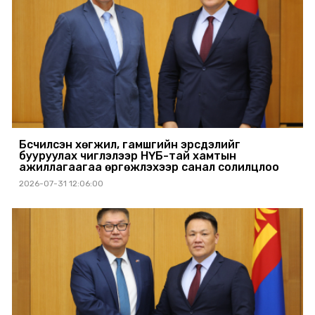
Бүсчилсэн хөгжил, гамшгийн эрсдэлийг
бууруулах чиглэлээр НҮБ-тай хамтын
ажиллагаагаа өргөжүүлэхээр санал солилцлоо
2026-07-31 12:06:00