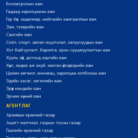
Боловсролын яам
Гадаад харилцааны яам
Гэр бүл, хөдөлмөр, нийгмийн хамгааллын яам
Зам, тээврийн яам
Сангийн яам
Соёл, спорт, аялал жуулчлал, залуучуудын яам
Хот байгуулалт, барилга, орон сууцжуулалтын яам
Хууль зүй, дотоод хэргийн яам
Хүнс, хөдөө аж ахуй, хөнгөн үйлдвэрийн яам
Цахим хөгжил, инновац, харилцаа холбооны яам
Эдийн засаг, хөгжлийн яам
Эрүүл мэндийн яам
Эрчим хүчний яам
АГЕНТЛАГ
Архивын ерөнхий газар
Ашигт малтмал, газрын тосны газар
Гаалийн ерөнхий газар