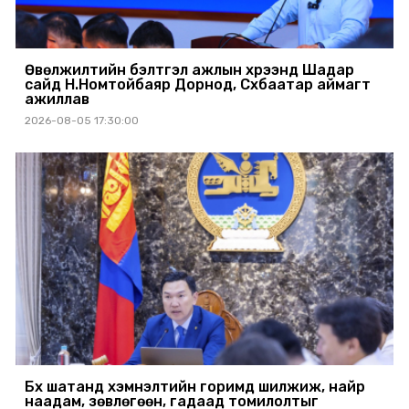
Өвөлжилтийн бэлтгэл ажлын хүрээнд Шадар
сайд Н.Номтойбаяр Дорнод, Сүхбаатар аймагт
ажиллав
2026-08-05 17:30:00
Бүх шатанд хэмнэлтийн горимд шилжиж, найр
наадам, зөвлөгөөн, гадаад томилолтыг