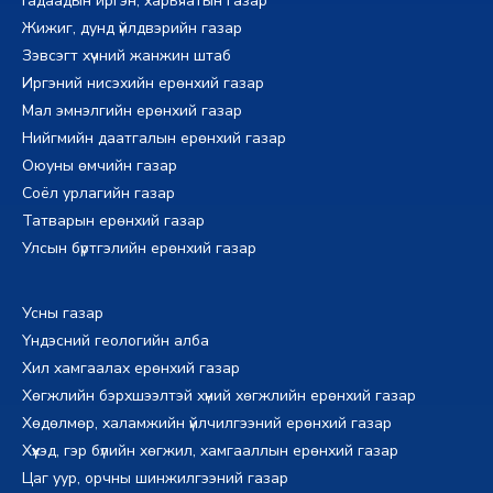
Гадаадын иргэн, харьяатын газар
Жижиг, дунд үйлдвэрийн газар
Зэвсэгт хүчний жанжин штаб
Иргэний нисэхийн ерөнхий газар
Мал эмнэлгийн ерөнхий газар
Нийгмийн даатгалын ерөнхий газар
Оюуны өмчийн газар
Соёл урлагийн газар
Татварын ерөнхий газар
Улсын бүртгэлийн ерөнхий газар
Усны газар
Үндэсний геологийн алба
Хил хамгаалах ерөнхий газар
Хөгжлийн бэрхшээлтэй хүний хөгжлийн ерөнхий газар
Хөдөлмөр, халамжийн үйлчилгээний ерөнхий газар
Хүүхэд, гэр бүлийн хөгжил, хамгааллын ерөнхий газар
Цаг уур, орчны шинжилгээний газар