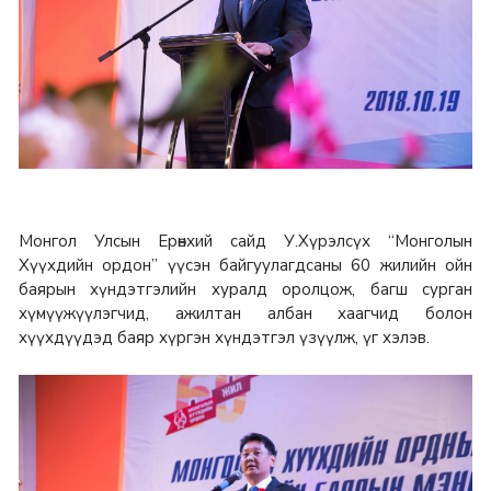
Монгол Улсын Ерөнхий сайд У.Хүрэлсүх “Монголын
Хүүхдийн ордон” үүсэн байгуулагдсаны 60 жилийн ойн
баярын хүндэтгэлийн хуралд оролцож, багш сурган
хүмүүжүүлэгчид, ажилтан албан хаагчид болон
хүүхдүүдэд баяр хүргэн хүндэтгэл үзүүлж, үг хэлэв.