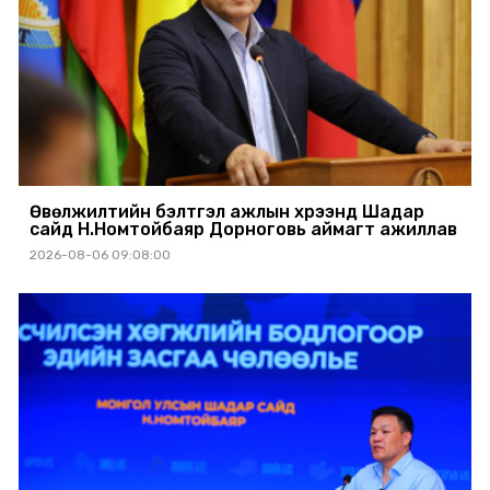
Өвөлжилтийн бэлтгэл ажлын хүрээнд Шадар
сайд Н.Номтойбаяр Дорноговь аймагт ажиллав
2026-08-06 09:08:00