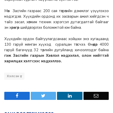
Мөн Засгийн газраас 200 сая төгрөгийн дэмжлэг үзүүлэхээ
мэдэгдэв.
Хүүхдийн ордонд их засварын ажил хийгдсэн ч
тайз засал, хөгжим техник хэрэгсэл дутагдалтай байгааг
эн хөрөнгөөр шийдвэрлэх боломжтой юм байна.
Хүүхдийн ордон байгуулагдсанаас хойшхи энэ хугацаанд
130 гаруй мянган хүүхэд суралцан төгсчээ. Өнөөдөр 4000
гаруй багачууд 32 төрлийн дугуйланд хичээллэдэг байна
гэж Засгийн газрын Хэвлэл мэдээлэл, олон нийттэй
харилцах хэлтсээс мэдээллээ.
Хэлсэн үг