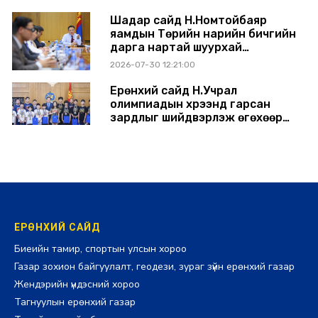
Шадар сайд Н.Номтойбаяр
яамдын Төрийн нарийн бичгийн
дарга нартай шуурхай
хуралдлаа
2026-07-30 12:21:00
Ерөнхий сайд Н.Учрал
олимпиадын хүрээнд гарсан
зардлыг шийдвэрлэж өгөхөөр
болов
2026-07-29 14:11:00
ЕРӨНХИЙ САЙД
Биеийн тамир, спортын улсын хороо
Газар зохион байгуулалт, геодези, зураг зүйн ерөнхий газар
Жендэрийн үндэсний хороо
Тагнуулын ерөнхий газар