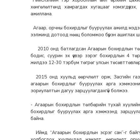
“Нийслэлийн гэр хорооллын айл өрхийн цахилг
хөнгөлөлтөнд хамрагдах хугацааг нэмэгдүүлэх
ажиллана.
Агаар, орчны бохирдлыг бууруулах ажилд мэдээж
ээлжинд дотоод нөөц боломжоо бүрэн ашиглах ш
2010 онд батлагдсан Агаарын бохирдлын төлбөр
бодис, суурин эх үүсвэр зэрэг бохирдлын 4 тө
жилдээ 12-30 тэрбум төгрөг улсын төсөвттөвлөр
2015 онд хуульд өөрчлөлт орж, Засгийн газр
агаарын бохирдлыг бууруулах арга хэмжээни
зориулалтын дагуу зарцуулагдахгүй болжээ.
- Агаарын бохирдлын төлбөрийн тухай хуулийн
бохирдлыг бууруулах арга хэмжээнд зарцуула
байна.
Иймд “Агаарын бохирдлын эсрэг сан”-г байг
холбогдох хуулиудад нэмэлт, өөрчлөлт ору