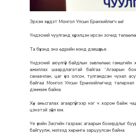
Эрхэм хүндэт Монгол Улсын Ерөнхийлөгч өө!
Үндэсний чуулганд хүрэлцэн ирсэн зочид төлөөлө
Та бүхэнд энэ өдрийн мэнд дэвшүүлье.
Үндэсний аюулгүй байдлын зөвлөлөөс гамшгийн х
ажиллах шаардлагатай байгаа “Агаарын бох
санаачлан, цаг үеэ олсон, тулгамдсан чухал ас
байгаа Монгол Улсын Ерөнхийлөгчид талархал и
дэмжиж байна.
Хүн амьсгалах агааргүйгээр нэг ч хором байж чад
цэнэтэй зүйл юм.
Үе үеийн Засгийн газраас агаарын бохирдлыг бу
байгуулж, нилээд хөрөнгө зарцуулсан байна.