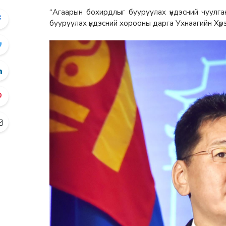
“Агаарын бохирдлыг бууруулах үндэсний чуулг
бууруулах үндэсний хорооны дарга Ухнаагийн Хүрэлс