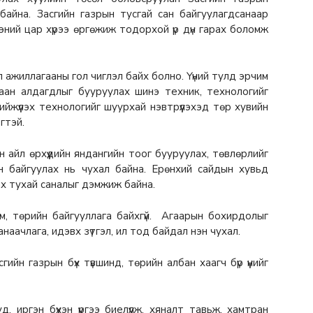
байна. Засгийн газрын тусгай сан байгуулагдсанаар
эний цар хүрээ өргөжиж тодорхой үр дүн гарах боломж
үйл ажиллагааны гол чиглэл байх болно. Үүний тулд эрчим
дулаан алдагдлыг бууруулах шинэ техник, технологийг
, хийжүүлэх технологийг шуурхай нэвтрүүлэхэд төр хувийн
гтэй.
 айл өрхүүдийн яндангийн тоог бууруулах, төвлөрлийг
он байгуулах нь чухал байна. Ерөнхий сайдын хувьд
х тухай саналыг дэмжиж байна.
ам, төрийн байгууллага байхгүй. Агаарын бохирдолыг
анаачлага, идэвх зүтгэл, ил тод байдал нэн чухал.
сгийн газрын бүх түвшинд, төрийн албан хаагч бүр үүнийг
 иргэн бүхэн үүргээ биелүүлж, хяналт тавьж, хамтран