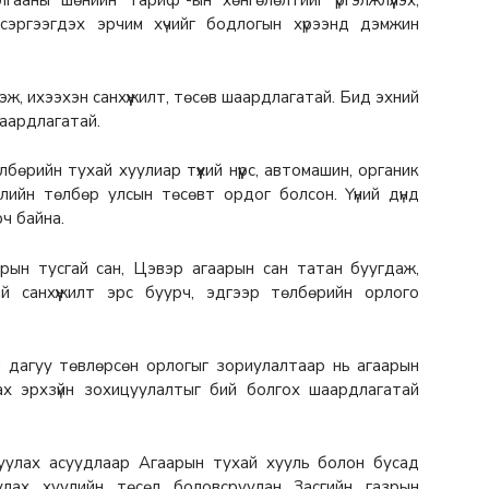
ааны шөнийн тариф”-ын хөнгөлөлтийг үргэлжлүүлэх,
, сэргээгдэх эрчим хүчийг бодлогын хүрээнд дэмжин
, ихээхэн санхүүжилт, төсөв шаардлагатай. Бид эхний
аардлагатай.
ийн тухай хуулиар түүхий нүүрс, автомашин, органик
рлийн төлбөр улсын төсөвт ордог болсон. Үүний дүнд
ч байна.
ын тусгай сан, Цэвэр агаарын сан татан буугдаж,
й санхүүжилт эрс буурч, эдгээр төлбөрийн орлого
 дагуу төвлөрсөн орлогыг зориулалтаар нь агаарын
х эрхзүйн зохицуулалтыг бий болгох шаардлагатай
уулах асуудлаар Агаарын тухай хууль болон бусад
улах хуулийн төсөл боловсруулан Засгийн газрын