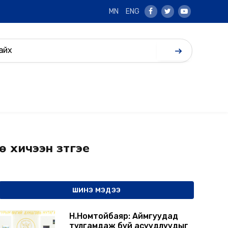
MN
ENG
Facebook
Twitter
Youtube
өө хичээн зүтгэе
ШИНЭ МЭДЭЭ
Н.Номтойбаяр: Аймгуудад
тулгамдаж буй асуудлуудыг