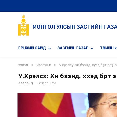
МОНГОЛ УЛСЫН ЗАСГИЙН ГАЗ
ЕРӨНХИЙ САЙД
ЗАСГИЙН ГАЗАР
ТӨРИЙН 
»
»
эхлэл
хэлсэн үг
у.хүрэлсүх: хүн бүхэнд, хүүхэд бүрт 
У.Хүрэлсүх: Хүн бүхэнд, хүүхэд бү
Хэлсэн үг
2017-10-23