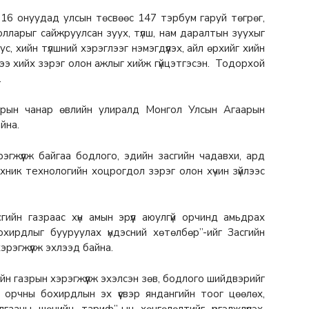
16 онуудад улсын төсвөөс 147 тэрбум гаруй төгрөг,
олларыг сайжруулсан зуух, түлш, нам даралтын зуухыг
, хийн түлшний хэрэглээг нэмэгдүүлэх, айл өрхийг хийн
ээ хийх зэрэг олон ажлыг хийж гүйцэтгэсэн. Тодорхой
.
гаарын чанар өвлийн улиралд Монгол Улсын Агаарын
йна.
эгжүүлж байгаа бодлого, эдийн засгийн чадавхи, ард
хник технологийн хоцрогдол зэрэг олон хүчин зүйлээс
ийн газраас хүн амын эрүүл аюулгүй орчинд амьдрах
бохирдлыг бууруулах үндэсний хөтөлбөр”-ийг Засгийн
рэгжүүлж эхлээд байна.
н газрын хэрэгжүүлж эхэлсэн зөв, бодлого шийдвэрийг
р, орчны бохирдлын эх үүсвэр яндангийн тоог цөөлөх,