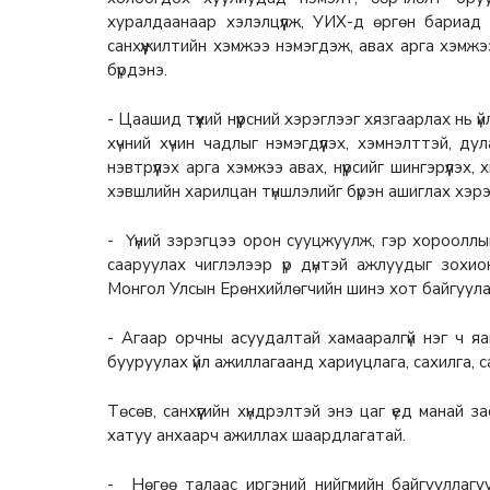
хуралдаанаар хэлэлцүүлж, УИХ-д өргөн бариад 
санхүүжилтийн хэмжээ нэмэгдэж, авах арга хэмжэ
бүрдэнэ.
- Цаашид түүхий нүүрсний хэрэглээг хязгаарлах нь 
хүчний хүчин чадлыг нэмэгдүүлэх, хэмнэлттэй, 
нэвтрүүлэх арга хэмжээ авах, нүүрсийг шингэрүүлэх
хэвшлийн харилцан түншлэлийг бүрэн ашиглах хэрэ
- Үүний зэрэгцээ орон сууцжуулж, гэр хорооллын
сааруулах чиглэлээр үр дүнтэй ажлуудыг зохи
Монгол Улсын Ерөнхийлөгчийн шинэ хот байгуула
- Агаар орчны асуудалтай хамааралгүй нэг ч я
бууруулах үйл ажиллагаанд хариуцлага, сахилга, с
Төсөв, санхүүгийн хүндрэлтэй энэ цаг үед манай за
хатуу анхаарч ажиллах шаардлагатай.
- Нөгөө талаас иргэний нийгмийн байгууллагууд,