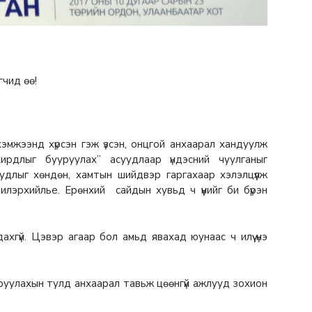
гчид өө!
эмжээнд хүрсэн гэж үзсэн, онцгой анхаарал хандуулж
ирдлыг бууруулах” асуудлаар үндэсний чуулганыг
уудлыг хөндөн, хамтын шийдвэр гаргахаар хэлэлцүүлж
лэрхийлье. Ерөнхий сайдын хувьд ч үүнийг би бүрэн
ахгүй. Цэвэр агаар бол амьд явахад юунаас ч илүү үнэ
уруулахын тулд анхаарал тавьж цөөнгүй ажлууд зохион