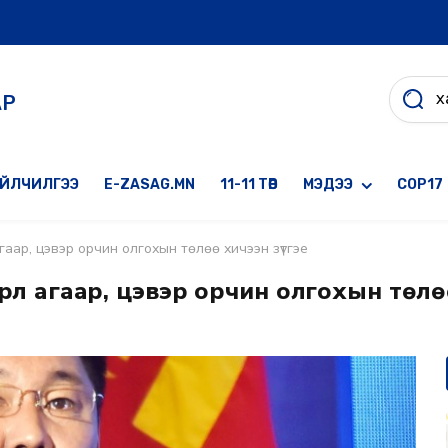
АР
ҮЙЛЧИЛГЭЭ
E-ZASAG.MN
11-11 ТӨВ
МЭДЭЭ
COP17
эрүүл агаар, цэвэр орчин олгохын төлөө хичээн зүтгэе
рт эрүүл агаар, цэвэр орчин олгохын төл