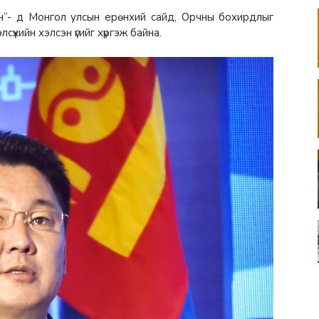
ан”- д Монгол улсын ерөнхий сайд, Орчны бохирдлыг
үхийн хэлсэн үгийг хүргэж байна.