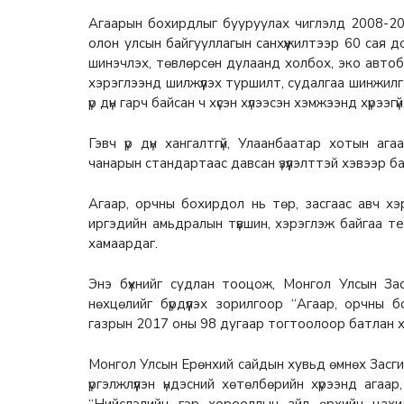
Агаарын бохирдлыг бууруулах чиглэлд 2008-20
олон улсын байгууллагын санхүүжилтээр 60 сая д
шинэчлэх, төвлөрсөн дулаанд холбох, эко автобус
хэрэглээнд шилжүүлэх туршилт, судалгаа шинжилг
үр дүн гарч байсан ч хүсэн хүлээсэн хэмжээнд хүрээгүй
Гэвч үр дүн хангалтгүй, Улаанбаатар хотын а
чанарын стандартаас давсан үзүүлэлттэй хэвээр ба
Агаар, орчны бохирдол нь төр, засгаас авч хэр
иргэдийн амьдралын түвшин, хэрэглэж байгаа те
хамаардаг.
Энэ бүхнийг судлан тооцож, Монгол Улсын Засг
нөхцөлийг бүрдүүлэх зорилгоор “Агаар, орчны 
газрын 2017 оны 98 дугаар тогтоолоор батлан хэ
Монгол Улсын Ерөнхий сайдын хувьд өмнөх Засгий
үргэлжлүүлэн үндэсний хөтөлбөрийн хүрээнд агаа