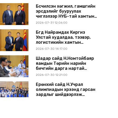
Бүсчилсэн хөгжил, гамшгийн
эрсдэлийг бууруулах
чиглэлээр НҮБ-тай хамтын
ажиллагаагаа өргөжүүлэхээр
2026-07-31 12:06:00
санал солилцлоо
Бүгд Найрамдах Киргиз
Улстай худалдаа, тээвэр,
логистикийн хамтын
ажиллагааг өргөжүүлнэ
2026-07-30 14:17:00
Шадар сайд Н.Номтойбаяр
яамдын Төрийн нарийн
бичгийн дарга нартай
шуурхай хуралдлаа
2026-07-30 12:21:00
Ерөнхий сайд Н.Учрал
олимпиадын хүрээнд гарсан
зардлыг шийдвэрлэж
өгөхөөр болов
2026-07-29 14:11:00