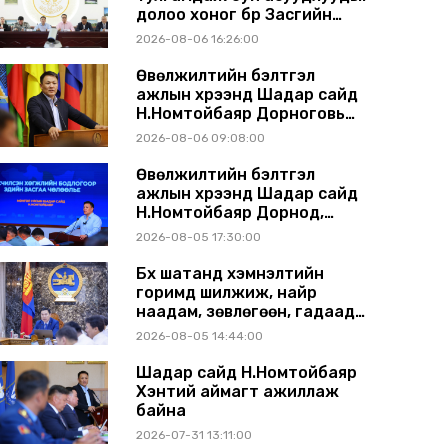
долоо хоног бүр Засгийн
газрын хуралдаанд
2026-08-06 16:26:00
танилцуулж, шийдвэрлүүлнэ
Өвөлжилтийн бэлтгэл
ажлын хүрээнд Шадар сайд
Н.Номтойбаяр Дорноговь
аймагт ажиллав
2026-08-06 09:08:00
Өвөлжилтийн бэлтгэл
ажлын хүрээнд Шадар сайд
Н.Номтойбаяр Дорнод,
Сүхбаатар аймагт ажиллав
2026-08-05 17:30:00
Бүх шатанд хэмнэлтийн
горимд шилжиж, найр
наадам, зөвлөгөөн, гадаад
томилолтыг хориглолоо
2026-08-05 14:44:00
Шадар сайд Н.Номтойбаяр
Хэнтий аймагт ажиллаж
байна
2026-07-31 13:11:00