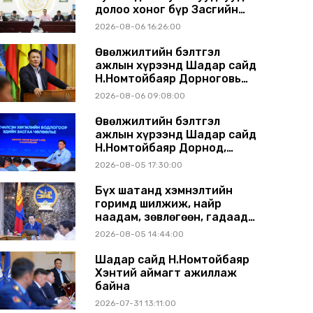
долоо хоног бүр Засгийн
газрын хуралдаанд
2026-08-06 16:26:00
танилцуулж, шийдвэрлүүлнэ
Өвөлжилтийн бэлтгэл
ажлын хүрээнд Шадар сайд
Н.Номтойбаяр Дорноговь
аймагт ажиллав
2026-08-06 09:08:00
Өвөлжилтийн бэлтгэл
ажлын хүрээнд Шадар сайд
Н.Номтойбаяр Дорнод,
Сүхбаатар аймагт ажиллав
2026-08-05 17:30:00
Бүх шатанд хэмнэлтийн
горимд шилжиж, найр
наадам, зөвлөгөөн, гадаад
томилолтыг хориглолоо
2026-08-05 14:44:00
Шадар сайд Н.Номтойбаяр
Хэнтий аймагт ажиллаж
байна
2026-07-31 13:11:00