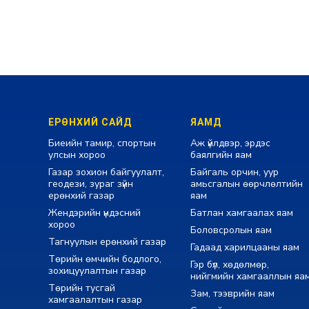
ЕРӨНХИЙ САЙД
ЯАМД
Биеийн тамир, спортын
Аж үйлдвэр, эрдэс
улсын хороо
баялгийн яам
Газар зохион байгуулалт,
Байгаль орчин, уур
геодези, зураг зүйн
амьсгалын өөрчлөлтийн
ерөнхий газар
яам
Жендэрийн үндэсний
Батлан хамгаалах яам
хороо
Боловсролын яам
Тагнуулын ерөнхий газар
Гадаад харилцааны яам
Төрийн өмчийн бодлого,
Гэр бүл, хөдөлмөр,
зохицуулалтын газар
нийгмийн хамгааллын яа
Төрийн тусгай
Зам, тээврийн яам
хамгаалалтын газар