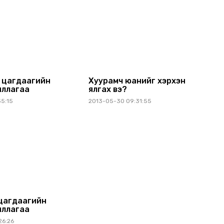
- цагдаагийн
Хуурамч юанийг хэрхэн
иллагаа
ялгах вэ?
35:15
2013-05-30 09:31:55
цагдаагийн
иллагаа
26:26