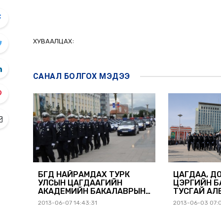
ХУВААЛЦАХ:
САНАЛ БОЛГОХ
МЭДЭЭ
БҮГД НАЙРАМДАХ ТУРК
ЦАГДАА, Д
УЛСЫН ЦАГДААГИЙН
ЦЭРГИЙН Б
АКАДЕМИЙН БАКАЛАВРЫН
ТУСГАЙ АЛ
СУРГАЛТАД 2013-2014 ОНЫ
АНХ ОРОХ 
2013-06-07 14:43:31
2013-06-03 07:
ХИЧЭЭЛИЙН ЖИЛД
МЭРГЭШЛИ
СУРАЛЦАХ АЛБА ХААГЧ,
ЗАР