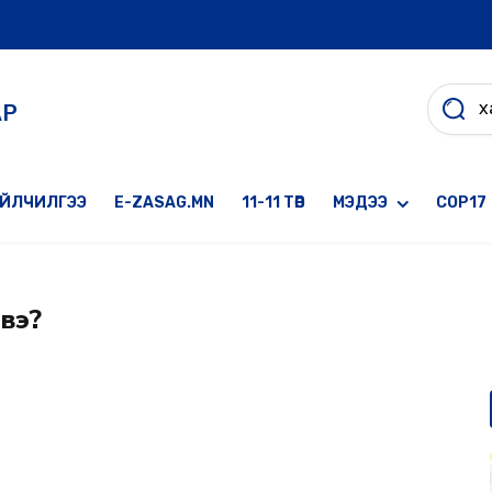
АР
ҮЙЛЧИЛГЭЭ
E-ZASAG.MN
11-11 ТӨВ
МЭДЭЭ
COP17
вэ?