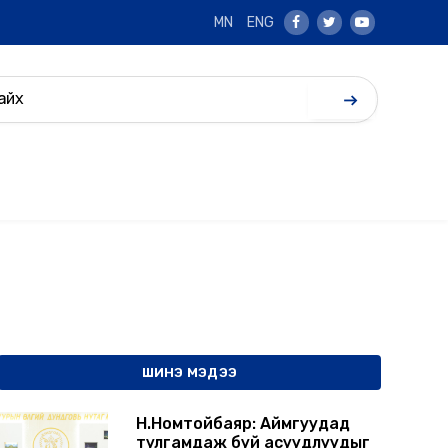
MN
ENG
Facebook
Twitter
Youtube
ШИНЭ МЭДЭЭ
Н.Номтойбаяр: Аймгуудад
тулгамдаж буй асуудлуудыг