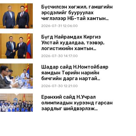
Бүсчилсэн хөгжил, гамшгийн
эрсдэлийг бууруулах
чиглэлээр НҮБ-тай хамтын
ажиллагаагаа
2026-07-31 12:06:00
өргөжүүлэхээр санал
солилцлоо
Бүгд Найрамдах Киргиз
Улстай худалдаа, тээвэр,
логистикийн хамтын
ажиллагааг өргөжүүлнэ
2026-07-30 14:17:00
Шадар сайд Н.Номтойбаяр
яамдын Төрийн нарийн
бичгийн дарга нартай
шуурхай хуралдлаа
2026-07-30 12:21:00
Ерөнхий сайд Н.Учрал
олимпиадын хүрээнд гарсан
зардлыг шийдвэрлэж
өгөхөөр болов
2026-07-29 14:11:00