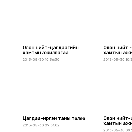
СОНСОГЧДЫГ СОНГОН
ШАЛГАРУУЛНА
Олон нийт-цагдаагийн
Олон нийт 
хамтын ажиллагаа
хамтын аж
2013-05-30 10:36:30
2013-05-30 10:
Цагдаа-иргэн таны төлөө
Олон нийт-
хамтын аж
2013-05-30 09:31:02
2013-05-30 09: