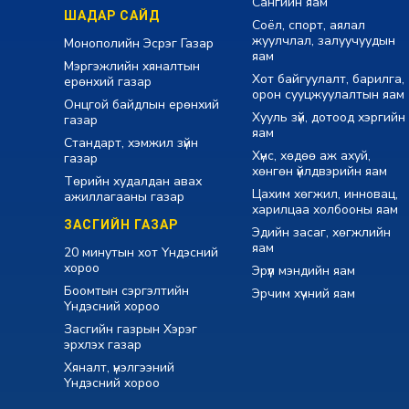
Сангийн яам
ШАДАР САЙД
Соёл, спорт, аялал
жуулчлал, залуучуудын
Монополийн Эсрэг Газар
яам
Мэргэжлийн хяналтын
Хот байгуулалт, барилга,
ерөнхий газар
орон сууцжуулалтын яам
Онцгой байдлын ерөнхий
Хууль зүй, дотоод хэргийн
газар
яам
Стандарт, хэмжил зүйн
Хүнс, хөдөө аж ахуй,
газар
хөнгөн үйлдвэрийн яам
Төрийн худалдан авах
Цахим хөгжил, инновац,
ажиллагааны газар
харилцаа холбооны яам
ЗАСГИЙН ГАЗАР
Эдийн засаг, хөгжлийн
яам
20 минутын хот Үндэсний
хороо
Эрүүл мэндийн яам
Боомтын сэргэлтийн
Эрчим хүчний яам
Үндэсний хороо
Засгийн газрын Хэрэг
эрхлэх газар
Хяналт, үнэлгээний
Үндэсний хороо