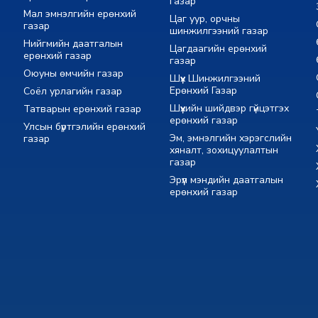
газар
Мал эмнэлгийн ерөнхий
Цаг уур, орчны
газар
шинжилгээний газар
Нийгмийн даатгалын
Цагдаагийн ерөнхий
ерөнхий газар
газар
Оюуны өмчийн газар
Шүүх Шинжилгээний
Ерөнхий Газар
Соёл урлагийн газар
Шүүхийн шийдвэр гүйцэтгэх
Татварын ерөнхий газар
ерөнхий газар
Улсын бүртгэлийн ерөнхий
Эм, эмнэлгийн хэрэгслийн
газар
хяналт, зохицуулалтын
газар
Эрүүл мэндийн даатгалын
ерөнхий газар