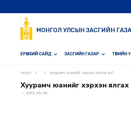
МОНГОЛ УЛСЫН ЗАСГИЙН ГАЗ
ЕРӨНХИЙ САЙД
ЗАСГИЙН ГАЗАР
ТӨРИЙН 
»
»
эхлэл
хуурамч юанийг хэрхэн ялгах вэ?
Хуурамч юанийг хэрхэн ялгах 
2013-05-30