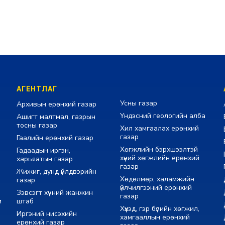
АГЕНТЛАГ
Усны газар
Архивын ерөнхий газар
Үндэсний геологийн алба
Ашигт малтмал, газрын
тосны газар
Хил хамгаалах ерөнхий
газар
Гаалийн ерөнхий газар
Хөгжлийн бэрхшээлтэй
Гадаадын иргэн,
хүний хөгжлийн ерөнхий
харьяатын газар
газар
Жижиг, дунд үйлдвэрийн
Хөдөлмөр, халамжийн
газар
үйлчилгээний ерөнхий
Зэвсэгт хүчний жанжин
газар
м
штаб
Хүүхэд, гэр бүлийн хөгжил,
Иргэний нисэхийн
хамгааллын ерөнхий
ерөнхий газар