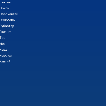
Завхан
Орхон
Өвөрхангай
Өмнөговь
Сүхбаатар
Сэлэнгэ
Төв
Увс
Ховд
Хөвсгөл
Хэнтий