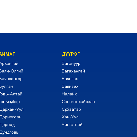
АЙМАГ
ДҮҮРЭГ
Архангай
Багануур
Баян-Өлгий
Багахангай
Баянхонгор
Баянгол
Булган
Баянзүрх
Говь-Алтай
Налайх
Говьсүмбэр
Сонгинохайрхан
Дархан-Уул
Сүхбаатар
Дорноговь
Хан-Уул
Дорнод
Чингэлтэй
Дундговь