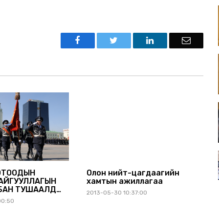
ОТООДЫН
Олон нийт-цагдаагийн
АЙГУУЛЛАГЫН
хамтын ажиллагаа
БАН ТУШААЛД
2013-05-30 10:37:00
ИРГЭНЭЭС АВАХ
00:50
ЙН ШАЛГАЛТЫН