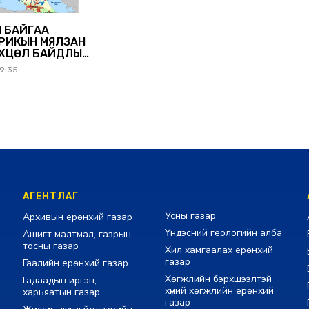
Ч БАЙГАА
РИКЫН МЯЛЗАН
ӨХЦӨЛ БАЙДЛЫН
ГЭРЭНГҮЙ
59:35
АГЕНТЛАГ
Усны газар
Архивын ерөнхий газар
Үндэсний геологийн алба
Ашигт малтмал, газрын
тосны газар
Хил хамгаалах ерөнхий
газар
Гаалийн ерөнхий газар
Хөгжлийн бэрхшээлтэй
Гадаадын иргэн,
хүний хөгжлийн ерөнхий
харьяатын газар
газар