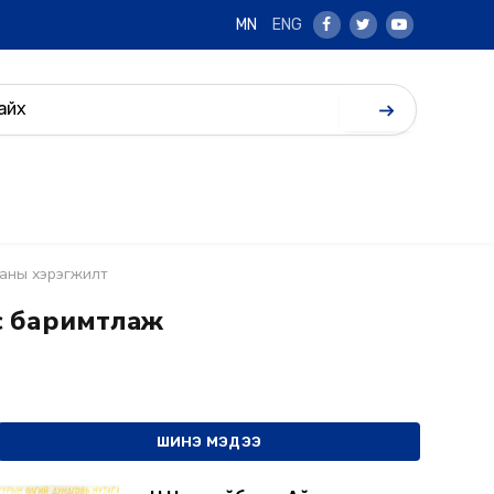
MN
ENG
Facebook
Twitter
Youtube
ааны хэрэгжилт
с баримтлаж
ШИНЭ МЭДЭЭ