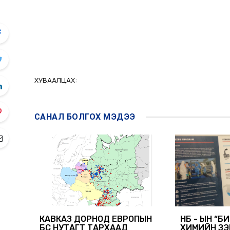
ХУВААЛЦАХ:
САНАЛ БОЛГОХ
МЭДЭЭ
КАВКАЗ ДОРНОД ЕВРОПЫН
НҮБ - ЫН “Б
БҮС НУТАГТ ТАРХААД
ХИМИЙН ЗЭ