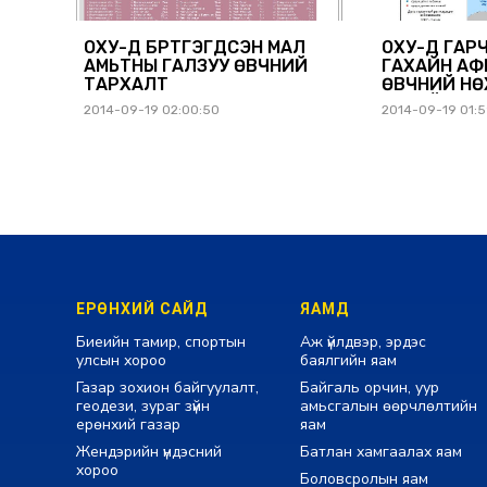
ОХУ-Д БҮРТГЭГДСЭН МАЛ
ОХУ-Д ГАР
АМЬТНЫ ГАЛЗУУ ӨВЧНИЙ
ГАХАЙН АФ
ТАРХАЛТ
ӨВЧНИЙ Н
ТУХАЙ ДЭЛ
2014-09-19 02:00:50
2014-09-19 01:
МЭДЭЭЛЭЛ
ЕРӨНХИЙ САЙД
ЯАМД
Биеийн тамир, спортын
Аж үйлдвэр, эрдэс
улсын хороо
баялгийн яам
Газар зохион байгуулалт,
Байгаль орчин, уур
геодези, зураг зүйн
амьсгалын өөрчлөлтийн
ерөнхий газар
яам
Жендэрийн үндэсний
Батлан хамгаалах яам
хороо
Боловсролын яам