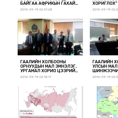
БАЙГАА АФРИКЫН ГАХАЙН
ХОРИГЛОХ”
МЯЛЗАНГИЙН ТАРХАЛТЫН
2014 ОНЫ
2014-09-19 02:51:28
2014-09-19 02:2
МЭДЭЭЛЭЛ
МЭРГЭЖИЛТ
ХУРАЛД ОР
ГААЛИЙН ХОЛБООНЫ
ГААЛИЙН 
ОРНУУДЫН МАЛ ЭМНЭЛЭГ,
УЛСЫН МАЛ
УРГАМАЛ ХОРИО ЦЭЭРИЙН
ШИНЖЭЭЧИ
ШИНЖЭЭЧИД МОНГОЛ
УЛСАД АЖИ
2014-09-19 02:18:17
2014-09-19 02:
УЛСАД АЖИЛЛАВ.