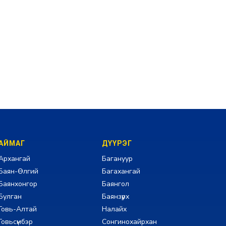
АЙМАГ
ДҮҮРЭГ
Архангай
Багануур
Баян-Өлгий
Багахангай
Баянхонгор
Баянгол
Булган
Баянзүрх
Говь-Алтай
Налайх
Говьсүмбэр
Сонгинохайрхан