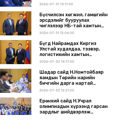
2026-07-31 13:11:00
Бүсчилсэн хөгжил, гамшгийн
эрсдэлийг бууруулах
чиглэлээр НҮБ-тай хамтын
ажиллагаагаа
2026-07-31 12:06:00
өргөжүүлэхээр санал
солилцлоо
Бүгд Найрамдах Киргиз
Улстай худалдаа, тээвэр,
логистикийн хамтын
ажиллагааг өргөжүүлнэ
2026-07-30 14:17:00
Шадар сайд Н.Номтойбаяр
яамдын Төрийн нарийн
бичгийн дарга нартай
шуурхай хуралдлаа
2026-07-30 12:21:00
Ерөнхий сайд Н.Учрал
олимпиадын хүрээнд гарсан
зардлыг шийдвэрлэж
өгөхөөр болов
2026-07-29 14:11:00