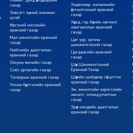
Жижиг, дунд үйлдвэрийн
Хөдөлмөр, халамжийн
газар
үйлчилгээний ерөнхий
Зэвсэгт хүчний жанжин
газар
м
штаб
Хүүхэд, гэр бүлийн хөгжил,
Иргэний нисэхийн
хамгааллын ерөнхий
ерөнхий газар
газар
Мал эмнэлгийн ерөнхий
Цаг уур, орчны
газар
шинжилгээний газар
Нийгмийн даатгалын
Цагдаагийн ерөнхий
ерөнхий газар
газар
Оюуны өмчийн газар
Шүүх Шинжилгээний
Ерөнхий Газар
Соёл урлагийн газар
Шүүхийн шийдвэр гүйцэтгэх
Татварын ерөнхий газар
ерөнхий газар
Улсын бүртгэлийн ерөнхий
Эм, эмнэлгийн хэрэгслийн
газар
хяналт, зохицуулалтын
газар
Эрүүл мэндийн даатгалын
ерөнхий газар