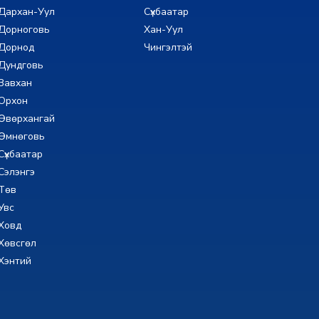
Дархан-Уул
Сүхбаатар
Дорноговь
Хан-Уул
Дорнод
Чингэлтэй
Дундговь
Завхан
Орхон
Өвөрхангай
Өмнөговь
Сүхбаатар
Сэлэнгэ
Төв
Увс
Ховд
Хөвсгөл
Хэнтий