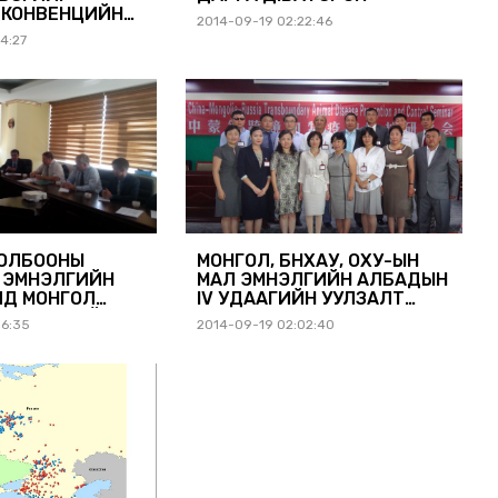
 КОНВЕНЦИЙН
2014-09-19 02:22:46
4:27
НҮҮДИЙН
ОЛЦСОН ТУХАЙ
ХОЛБООНЫ
МОНГОЛ, БНХАУ, ОХУ-ЫН
 ЭМНЭЛГИЙН
МАЛ ЭМНЭЛГИЙН АЛБАДЫН
Д МОНГОЛ
IV УДААГИЙН УУЛЗАЛТ
ЛЛАЖ БАЙНА.
БОЛЛОО.
06:35
2014-09-19 02:02:40