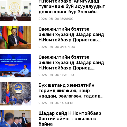
Н.Номтойбаяр: Аймгуудад
тулгамдаж буй асуудлуудыг
долоо хоног бүр Засгийн
газрын хуралдаанд
2026-08-06 16:26:00
танилцуулж, шийдвэрлүүлнэ
Өвөлжилтийн бэлтгэл
ажлын хүрээнд Шадар сайд
Н.Номтойбаяр Дорноговь
аймагт ажиллав
2026-08-06 09:08:00
Өвөлжилтийн бэлтгэл
ажлын хүрээнд Шадар сайд
Н.Номтойбаяр Дорнод,
Сүхбаатар аймагт ажиллав
2026-08-05 17:30:00
Бүх шатанд хэмнэлтийн
горимд шилжиж, найр
наадам, зөвлөгөөн, гадаад
томилолтыг хориглолоо
2026-08-05 14:44:00
Шадар сайд Н.Номтойбаяр
Хэнтий аймагт ажиллаж
байна