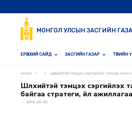
МОНГОЛ УЛСЫН ЗАСГИЙН ГАЗ
ЕРӨНХИЙ САЙД
ЗАСГИЙН ГАЗАР
ТӨРИЙН 
»
»
эхлэл
шүлхийтэй тэмцэх сэргийлэх талаар монг
Шүлхийтэй тэмцэх сэргийлэх 
байгаа стратеги, үйл ажиллаг
2013-05-30