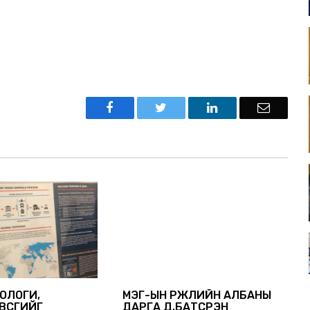
ИОЛОГИ,
МЭҮГ-ЫН ҮРЖЛИЙН АЛБАНЫ
ВСГИЙГ
ДАРГА Д.БАТСҮРЭН