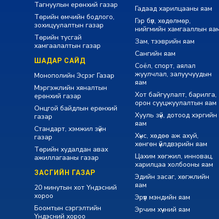
Тагнуулын ерөнхий газар
Гадаад харилцааны яам
Төрийн өмчийн бодлого,
Гэр бүл, хөдөлмөр,
зохицуулалтын газар
нийгмийн хамгааллын яа
Төрийн тусгай
Зам, тээврийн яам
хамгаалалтын газар
Сангийн яам
ШАДАР САЙД
Соёл, спорт, аялал
жуулчлал, залуучуудын
Монополийн Эсрэг Газар
яам
Мэргэжлийн хяналтын
Хот байгуулалт, барилга,
ерөнхий газар
орон сууцжуулалтын яам
Онцгой байдлын ерөнхий
Хууль зүй, дотоод хэргийн
газар
яам
Стандарт, хэмжил зүйн
Хүнс, хөдөө аж ахуй,
газар
хөнгөн үйлдвэрийн яам
Төрийн худалдан авах
Цахим хөгжил, инновац,
ажиллагааны газар
харилцаа холбооны яам
ЗАСГИЙН ГАЗАР
Эдийн засаг, хөгжлийн
яам
20 минутын хот Үндэсний
хороо
Эрүүл мэндийн яам
Боомтын сэргэлтийн
Эрчим хүчний яам
Үндэсний хороо