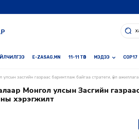
АР
ҮЙЛЧИЛГЭЭ
E-ZASAG.MN
11-11 ТӨВ
МЭДЭЭ
COP17
ол улсын засгийн газраас баримтлаж байгаа стратеги, үйл ажиллаг
талаар Монгол улсын Засгийн газраа
ааны хэрэгжилт