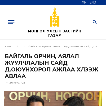
MN
ENG
МОНГОЛ УЛСЫН ЗАСГИЙН
ГАЗАР
»
»
эхлэл
байгаль орчин, аялал жуулчлалын сайд д.оюунхорол ажлаа хүлээж авлаа
БАЙГАЛЬ ОРЧИН, АЯЛАЛ
ЖУУЛЧЛАЛЫН САЙД
Д.ОЮУНХОРОЛ АЖЛАА ХҮЛЭЭЖ
АВЛАА
2016-07-23