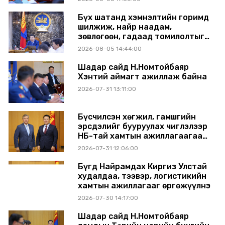
Бүх шатанд хэмнэлтийн горимд
шилжиж, найр наадам,
зөвлөгөөн, гадаад томилолтыг
хориглолоо
2026-08-05 14:44:00
Шадар сайд Н.Номтойбаяр
Хэнтий аймагт ажиллаж байна
2026-07-31 13:11:00
Бүсчилсэн хөгжил, гамшгийн
эрсдэлийг бууруулах чиглэлээр
НҮБ-тай хамтын ажиллагаагаа
өргөжүүлэхээр санал солилцлоо
2026-07-31 12:06:00
Бүгд Найрамдах Киргиз Улстай
худалдаа, тээвэр, логистикийн
хамтын ажиллагааг өргөжүүлнэ
2026-07-30 14:17:00
Шадар сайд Н.Номтойбаяр