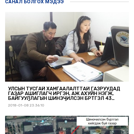
САНАЛ БОЛГОХ
МЭДЭЭ
УЛСЫН ТУСГАЙ ХАМГААЛАЛТТАЙ ГАЗРУУДАД
ГАЗАР АШИГЛАГЧ ИРГЭН, АЖ АХУЙН НЭГЖ,
БАЙГУУЛЛАГЫН ШИНЭЧИЛСЭН БҮРТГЭЛ 43
ХУВЬТАЙ ЯВАГДАЖ БАЙНА
2018-01-08 23:36:10