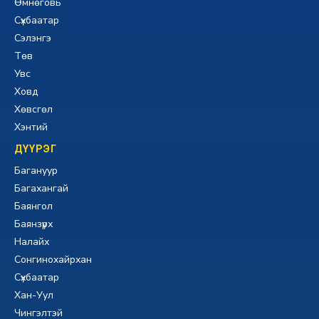
Өмнөговь
Сүхбаатар
Сэлэнгэ
Төв
Увс
Ховд
Хөвсгөл
Хэнтий
ДҮҮРЭГ
Багануур
Багахангай
Баянгол
Баянзүрх
Налайх
Сонгинохайрхан
Сүхбаатар
Хан-Уул
Чингэлтэй