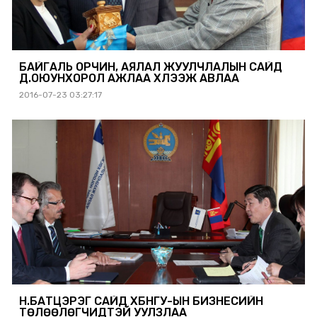
БАЙГАЛЬ ОРЧИН, АЯЛАЛ ЖУУЛЧЛАЛЫН САЙД
Д.ОЮУНХОРОЛ АЖЛАА ХҮЛЭЭЖ АВЛАА
2016-07-23 03:27:17
Н.БАТЦЭРЭГ САЙД ХБНГУ-ЫН БИЗНЕСИЙН
ТӨЛӨӨЛӨГЧИДТЭЙ УУЛЗЛАА