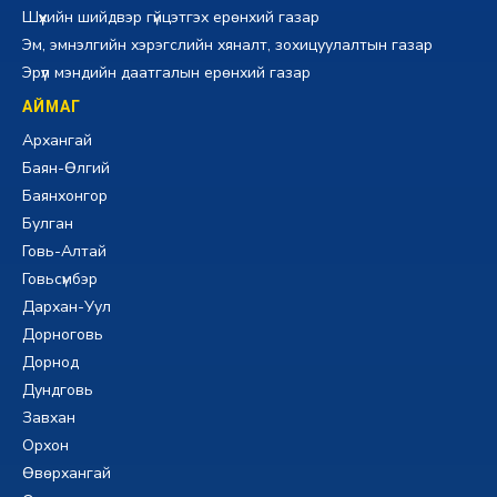
Шүүхийн шийдвэр гүйцэтгэх ерөнхий газар
Эм, эмнэлгийн хэрэгслийн хяналт, зохицуулалтын газар
Эрүүл мэндийн даатгалын ерөнхий газар
АЙМАГ
Архангай
Баян-Өлгий
Баянхонгор
Булган
Говь-Алтай
Говьсүмбэр
Дархан-Уул
Дорноговь
Дорнод
Дундговь
Завхан
Орхон
Өвөрхангай