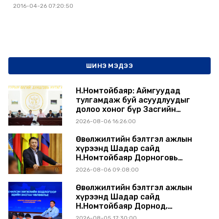
2016-04-26 07:20:50
ШИНЭ МЭДЭЭ
Н.Номтойбаяр: Аймгуудад
тулгамдаж буй асуудлуудыг
долоо хоног бүр Засгийн
газрын хуралдаанд
2026-08-06 16:26:00
танилцуулж, шийдвэрлүүлнэ
Өвөлжилтийн бэлтгэл ажлын
хүрээнд Шадар сайд
Н.Номтойбаяр Дорноговь
аймагт ажиллав
2026-08-06 09:08:00
Өвөлжилтийн бэлтгэл ажлын
хүрээнд Шадар сайд
Н.Номтойбаяр Дорнод,
Сүхбаатар аймагт ажиллав
2026-08-05 17:30:00