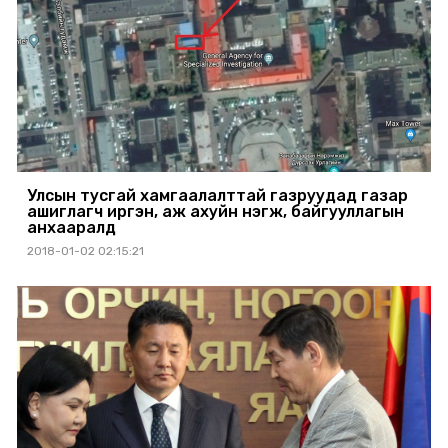
Улсын тусгай хамгаалалттай газруудад газар
ашиглагч иргэн, аж ахуйн нэгж, байгууллагын
анхааралд
2018-01-02 02:15:21