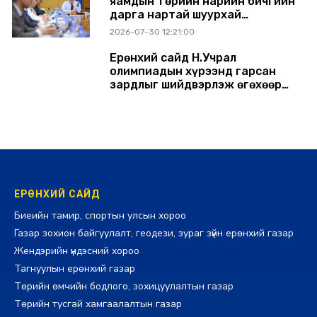
яамдын Төрийн нарийн бичгийн
дарга нартай шуурхай
хуралдлаа
2026-07-30 12:21:00
Ерөнхий сайд Н.Учрал
олимпиадын хүрээнд гарсан
зардлыг шийдвэрлэж өгөхөөр
болов
2026-07-29 14:11:00
ЕРӨНХИЙ САЙД
Биеийн тамир, спортын улсын хороо
Газар зохион байгуулалт, геодези, зураг зүйн ерөнхий газар
Жендэрийн үндэсний хороо
Тагнуулын ерөнхий газар
Төрийн өмчийн бодлого, зохицуулалтын газар
Төрийн тусгай хамгаалалтын газар