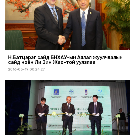
Н.Батцэрэг сайд БНХАУ-ын Аялал жуулчлалын
сайд ноён Ли Зин Жао-той уулзлаа
2016-05-19 00:24:27