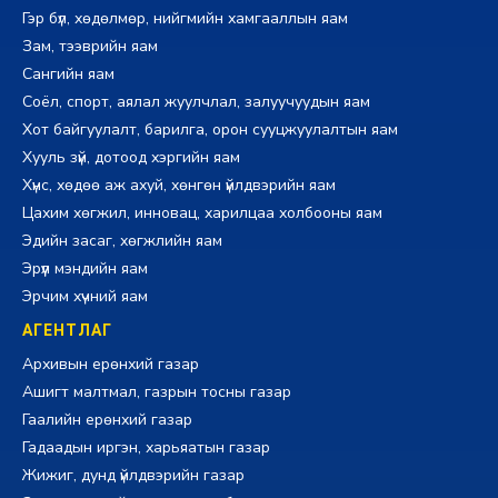
Гэр бүл, хөдөлмөр, нийгмийн хамгааллын яам
Зам, тээврийн яам
Сангийн яам
Соёл, спорт, аялал жуулчлал, залуучуудын яам
Хот байгуулалт, барилга, орон сууцжуулалтын яам
Хууль зүй, дотоод хэргийн яам
Хүнс, хөдөө аж ахуй, хөнгөн үйлдвэрийн яам
Цахим хөгжил, инновац, харилцаа холбооны яам
Эдийн засаг, хөгжлийн яам
Эрүүл мэндийн яам
Эрчим хүчний яам
АГЕНТЛАГ
Архивын ерөнхий газар
Ашигт малтмал, газрын тосны газар
Гаалийн ерөнхий газар
Гадаадын иргэн, харьяатын газар
Жижиг, дунд үйлдвэрийн газар