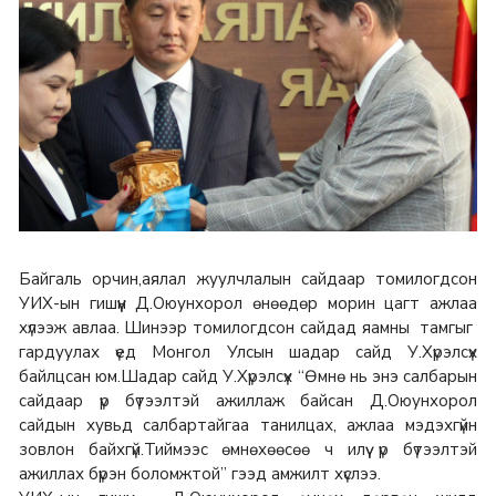
Байгаль орчин,аялал жуулчлалын сайдаар томилогдсон
УИХ-ын гишүүн Д.Оюунхорол өнөөдөр морин цагт ажлаа
хүлээж авлаа. Шинээр томилогдсон сайдад яамны
тамгыг
гардуулах үед Монгол Улсын шадар сайд У.Хүрэлсүх
байлцсан юм.Шадар сайд У.Хүрэлсүх “Өмнө нь энэ салбарын
сайдаар үр бүтээлтэй ажиллаж байсан Д.Оюунхорол
сайдын хувьд салбартайгаа танилцах, ажлаа мэдэхгүйн
зовлон байхгүй.Тиймээс өмнөхөөсөө ч илүү үр бүтээлтэй
ажиллах бүрэн боломжтой” гээд амжилт хүслээ.