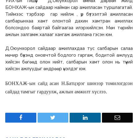
УИХ-ын гишүүн Д.Оюунхорол өмнөх дөрвөн жилд
БОНХАЖ-ын сайдаар найман сар ажилласан туршлагатай.
Тиймээс тэрбээр гар нийлж , үр бүтээлтэй ажилласан
салбарынхаа хамт олонтой дахин хамтран ажиллах
болсондоо баяртай байгаагаа илэрхийлсэн. Мөн төрийн
ажлын залгамж халааг хангаж ажиллана гэсэн юм.
Д.Оюунхорол сайдаар ажиллахдаа тус салбарын салаа
мөчир бүхэнд оновчтой бодлого гаргаж, бодитой ажлууд
хийсэн бөгөөд олон нийт, салбарын хамт олон нь түүний
хийсэн ажлуудыг өндрөөр үнэлдэг юм.
БОНХАЖ-ын сайд асан Н.Батцэрэг шинээр томилогдсон
сайдад тамгыг гардуулж, ажлын амжилт хүслээ.