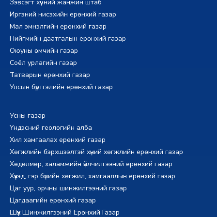
Зэвсэгт хүчний жанжин штаб
Иргэний нисэхийн ерөнхий газар
Мал эмнэлгийн ерөнхий газар
Нийгмийн даатгалын ерөнхий газар
Оюуны өмчийн газар
Соёл урлагийн газар
Татварын ерөнхий газар
Улсын бүртгэлийн ерөнхий газар
Усны газар
Үндэсний геологийн алба
Хил хамгаалах ерөнхий газар
Хөгжлийн бэрхшээлтэй хүний хөгжлийн ерөнхий газар
Хөдөлмөр, халамжийн үйлчилгээний ерөнхий газар
Хүүхэд, гэр бүлийн хөгжил, хамгааллын ерөнхий газар
Цаг уур, орчны шинжилгээний газар
Цагдаагийн ерөнхий газар
Шүүх Шинжилгээний Ерөнхий Газар