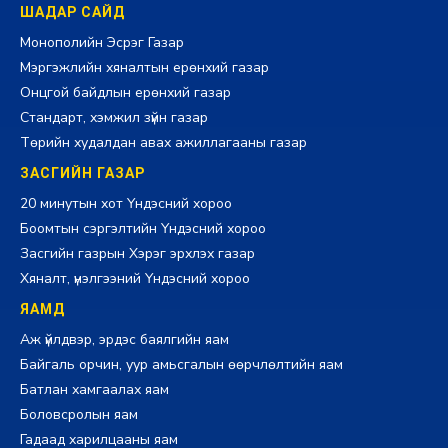
ШАДАР САЙД
Монополийн Эсрэг Газар
Мэргэжлийн хяналтын ерөнхий газар
Онцгой байдлын ерөнхий газар
Стандарт, хэмжил зүйн газар
Төрийн худалдан авах ажиллагааны газар
ЗАСГИЙН ГАЗАР
20 минутын хот Үндэсний хороо
Боомтын сэргэлтийн Үндэсний хороо
Засгийн газрын Хэрэг эрхлэх газар
Хяналт, үнэлгээний Үндэсний хороо
ЯАМД
Аж үйлдвэр, эрдэс баялгийн яам
Байгаль орчин, уур амьсгалын өөрчлөлтийн яам
Батлан хамгаалах яам
Боловсролын яам
Гадаад харилцааны яам