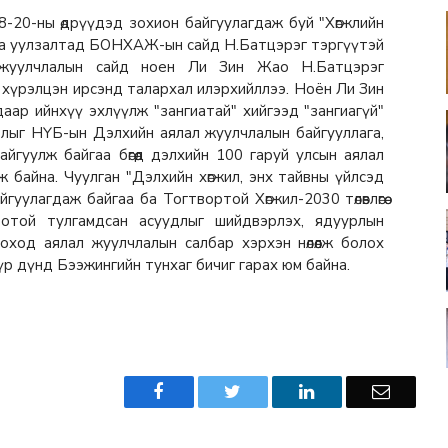
8-20-ны өдрүүдэд зохион
байгуулагдаж буй "Хөгжлийн
га уулзалтад БОНХАЖ-ын сайд Н.Батцэрэг тэргүүтэй
жуулчлалын сайд ноен Ли Зин Жао Н.Батцэрэг
, хүрэлцэн ирсэнд талархал
илэрхийллээ. Ноён Ли Зин
даар ийнхүү эхлүүлж "зангиатай" хийгээд "зангиагүй"
урлыг НҮБ-ын Дэлхийн аялал жуулчлалын
байгууллага,
байгуулж байгаа
бөгөөд дэлхийн 100 гаруй улсын аялал
ж байна.
Чуулган "Дэлхийн хөгжил, энх тайвны үйлсэд
йгуулагдаж байгаа ба Тогтвортой Хөгжил-2030
төлөвлөгөө
оотой тулгамдсан
асуудлыг шийдвэрлэх, ядуурлын
оход аялал жуулчлалын салбар хэрхэн нөлөөлж болох
й үр дүнд Бээжингийн тунхаг бичиг
гарах юм байна.