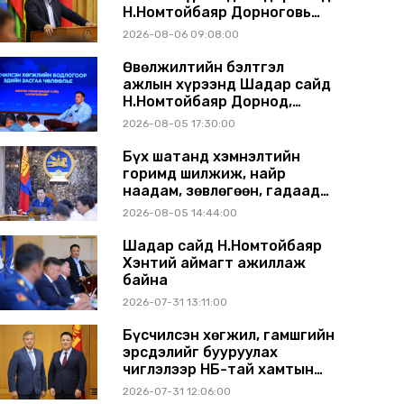
Н.Номтойбаяр Дорноговь
аймагт ажиллав
2026-08-06 09:08:00
Өвөлжилтийн бэлтгэл
ажлын хүрээнд Шадар сайд
Н.Номтойбаяр Дорнод,
Сүхбаатар аймагт ажиллав
2026-08-05 17:30:00
Бүх шатанд хэмнэлтийн
горимд шилжиж, найр
наадам, зөвлөгөөн, гадаад
томилолтыг хориглолоо
2026-08-05 14:44:00
Шадар сайд Н.Номтойбаяр
Хэнтий аймагт ажиллаж
байна
2026-07-31 13:11:00
Бүсчилсэн хөгжил, гамшгийн
эрсдэлийг бууруулах
чиглэлээр НҮБ-тай хамтын
ажиллагаагаа
2026-07-31 12:06:00
өргөжүүлэхээр санал