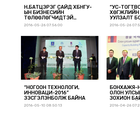
Н.БАТЦЭРЭГ САЙД ХБНГУ-
“УС-ТОГТВ
ЫН БИЗНЕСИЙН
ХӨГЖЛИЙН Т
ТӨЛӨӨЛӨГЧИДТЭЙ
УУЛ
УУЛЗЛАА
2016-05-26 07:56:00
2016-05-26 07:
“НОГООН ТЕХНОЛОГИ,
БОНХАЖЯ-
ИННОВАЦИ-2016”
ОЛОН УЛСЫ
ҮЗЭСГЭЛЭНБОЛЖ БАЙНА
ЗОХИОН БА
ЧАДАВХИЙГ
2016-05-10 08:50:13
2016-04-26 07:
СУРГАЛТ Б