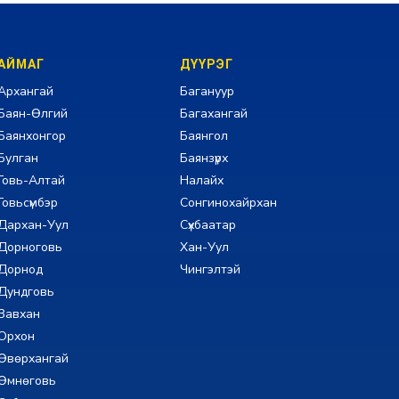
АЙМАГ
ДҮҮРЭГ
Архангай
Багануур
Баян-Өлгий
Багахангай
Баянхонгор
Баянгол
Булган
Баянзүрх
Говь-Алтай
Налайх
Говьсүмбэр
Сонгинохайрхан
Дархан-Уул
Сүхбаатар
Дорноговь
Хан-Уул
Дорнод
Чингэлтэй
Дундговь
Завхан
Орхон
Өвөрхангай
Өмнөговь