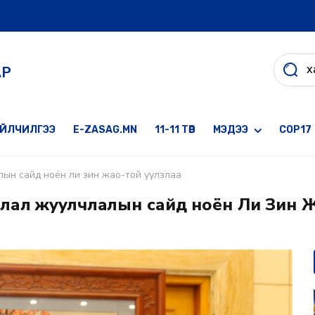
АР
ҮЙЛЧИЛГЭЭ
E-ZASAG.MN
11-11 ТӨВ
МЭДЭЭ
COP17
лын сайд ноён ли зин жао-той уулзлаа
лал жуулчлалын сайд ноён Ли Зин Ж