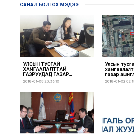
САНАЛ БОЛГОХ
МЭДЭЭ
УЛСЫН ТУСГАЙ
Улсын тусг
ХАМГААЛАЛТТАЙ
хамгаалалт
ГАЗРУУДАД ГАЗАР
газар ашигл
АШИГЛАГЧ ИРГЭН, АЖ
ахуйн нэгж
2018-01-08 23:36:10
2018-01-02 02:1
АХУЙН НЭГЖ,
анхааралд
БАЙГУУЛЛАГЫН
ШИНЭЧИЛСЭН БҮРТГЭЛ 43
ХУВЬТАЙ ЯВАГДАЖ БАЙНА