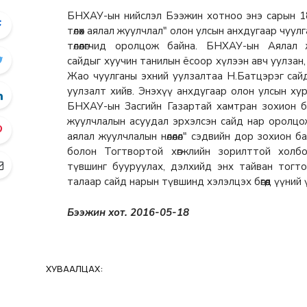
БНХАУ-ын нийслэл Бээжин хотноо энэ сарын 1
төлөөх аялал жуулчлал" олон улсын анхдугаар
чуул
төлөөлөгчид
оролцож байна.
БНХАУ-ын Аялал 
сайдыг
хуучин танилын ёсоор хүлээн авч уулзан
Жао чуулганы эхний уулзалтаа Н.Батцэрэг
сай
уулзалт хийв.
Энэхүү анхдугаар олон улсын х
БНХАУ-ын Засгийн Газартай хамтран зохион 
жуулчлалын асуудал эрхэлсэн сайд
нар оролцо
аялал жуулчлалын нөлөөлөл"
сэдвийн дор зохион ба
болон Тогтвортой хөгжлийн зорилттой холб
түвшинг бууруулах, дэлхийд энх тайван
тогто
талаар сайд
нарын түвшинд хэлэлцэх бөгөөд үүни
Бээжин хот. 2016-05-18
ХУВААЛЦАХ: