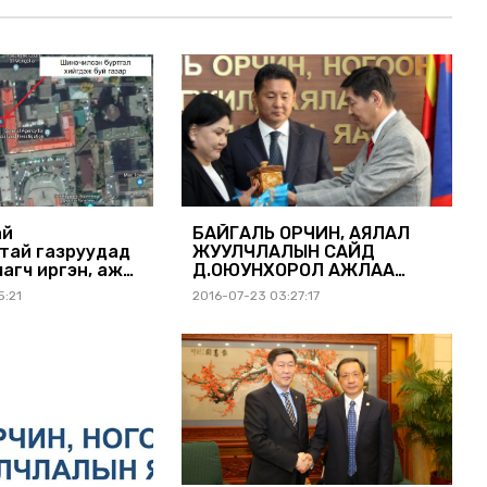
ай
БАЙГАЛЬ ОРЧИН, АЯЛАЛ
тай газруудад
ЖУУЛЧЛАЛЫН САЙД
агч иргэн, аж
Д.ОЮУНХОРОЛ АЖЛАА
, байгууллагын
ХҮЛЭЭЖ АВЛАА
5:21
2016-07-23 03:27:17