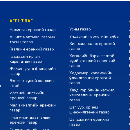
АГЕНТЛАГ
Усны газар
Архивын ерөнхий газар
Үндэсний геологийн алба
Ашигт малтмал, газрын
тосны газар
Хил хамгаалах ерөнхий
газар
Гаалийн ерөнхий газар
Хөгжлийн бэрхшээлтэй
Гадаадын иргэн,
хүний хөгжлийн ерөнхий
харьяатын газар
газар
Жижиг, дунд үйлдвэрийн
Хөдөлмөр, халамжийн
газар
үйлчилгээний ерөнхий
Зэвсэгт хүчний жанжин
газар
м
штаб
Хүүхэд, гэр бүлийн хөгжил,
Иргэний нисэхийн
хамгааллын ерөнхий
ерөнхий газар
газар
Мал эмнэлгийн ерөнхий
Цаг уур, орчны
газар
шинжилгээний газар
Нийгмийн даатгалын
Цагдаагийн ерөнхий
ерөнхий газар
газар
Оюуны өмчийн газар