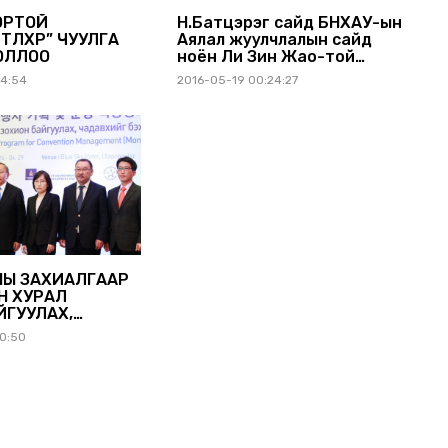
ОРТОЙ
Н.Батцэрэг сайд БНХАУ-ын
ҮЛХҮҮР” ЧУУЛГА
Аялал жуулчлалын сайд
ЗАЛТ БОЛЛОО
ноён Ли Зин Жао-той
уулзлаа
54:54
2016-05-19 00:24:27
НЫ ЗАХИАЛГААР
Н ХУРАЛ
ЙГУУЛАХ,
 БЭХЖҮҮЛЭХ
20:50
ОЛЖ БАЙНА