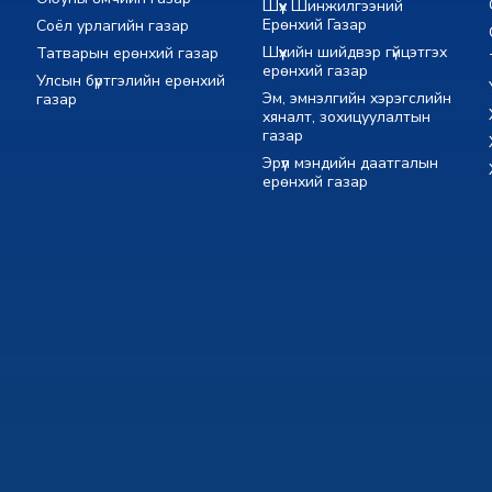
Шүүх Шинжилгээний
Ерөнхий Газар
Соёл урлагийн газар
Шүүхийн шийдвэр гүйцэтгэх
Татварын ерөнхий газар
ерөнхий газар
Улсын бүртгэлийн ерөнхий
Эм, эмнэлгийн хэрэгслийн
газар
хяналт, зохицуулалтын
газар
Эрүүл мэндийн даатгалын
ерөнхий газар