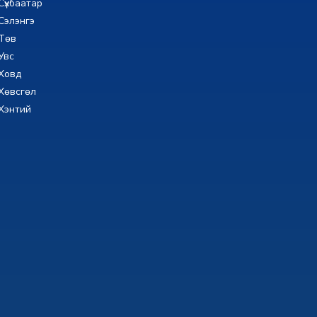
Сүхбаатар
Сэлэнгэ
Төв
Увс
Ховд
Хөвсгөл
Хэнтий