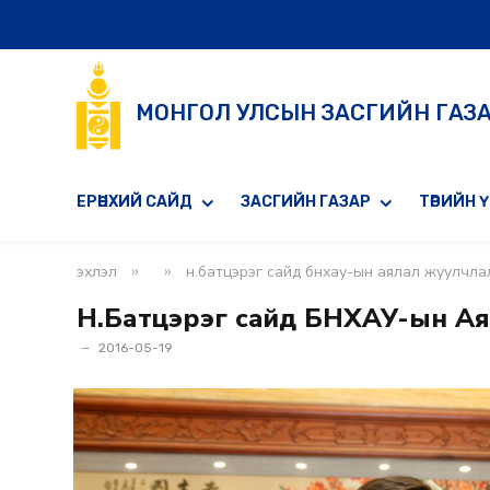
МОНГОЛ УЛСЫН ЗАСГИЙН ГАЗ
ЕРӨНХИЙ САЙД
ЗАСГИЙН ГАЗАР
ТӨРИЙН 
»
»
эхлэл
н.батцэрэг сайд бнхау-ын аялал жуулчла
Н.Батцэрэг сайд БНХАУ-ын Ая
2016-05-19