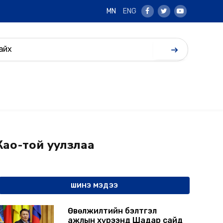
MN
ENG
Facebook
Twitter
Youtube
ао-той уулзлаа
ШИНЭ МЭДЭЭ
Өвөлжилтийн бэлтгэл
ажлын хүрээнд Шадар сайд