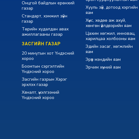
Онцгой байдлын ерөнхий
Хууль зүй, дотоод хэргийн
газар
яам
Стандарт, хэмжил зүйн
Хүнс, хөдөө аж ахуй,
газар
хөнгөн үйлдвэрийн яам
Төрийн худалдан авах
Цахим хөгжил, инновац,
ажиллагааны газар
харилцаа холбооны яам
ЗАСГИЙН ГАЗАР
Эдийн засаг, хөгжлийн
яам
20 минутын хот Үндэсний
хороо
Эрүүл мэндийн яам
Боомтын сэргэлтийн
Эрчим хүчний яам
Үндэсний хороо
Засгийн газрын Хэрэг
эрхлэх газар
Хяналт, үнэлгээний
Үндэсний хороо