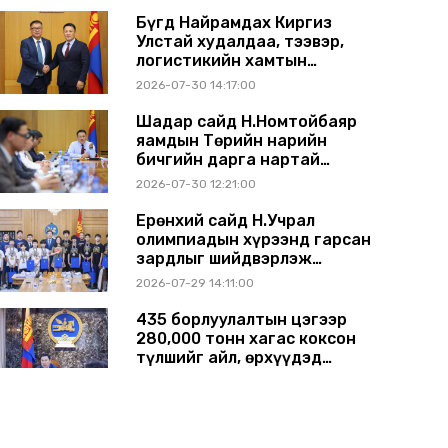
солилцлоо
Бүгд Найрамдах Киргиз
Улстай худалдаа, тээвэр,
логистикийн хамтын
ажиллагааг өргөжүүлнэ
2026-07-30 14:17:00
Шадар сайд Н.Номтойбаяр
яамдын Төрийн нарийн
бичгийн дарга нартай
шуурхай хуралдлаа
2026-07-30 12:21:00
Ерөнхий сайд Н.Учрал
олимпиадын хүрээнд гарсан
зардлыг шийдвэрлэж
өгөхөөр болов
2026-07-29 14:11:00
435 борлуулалтын цэгээр
280,000 тонн хагас коксон
түлшийг айл, өрхүүдэд
борлуулна
2026-07-29 14:00:00