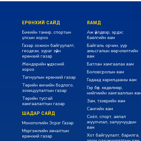
ЕРӨНХИЙ САЙД
ЯАМД
Биеийн тамир, спортын
Аж үйлдвэр, эрдэс
улсын хороо
баялгийн яам
Газар зохион байгуулалт,
Байгаль орчин, уур
геодези, зураг зүйн
амьсгалын өөрчлөлтийн
ерөнхий газар
яам
Жендэрийн үндэсний
Батлан хамгаалах яам
хороо
Боловсролын яам
Тагнуулын ерөнхий газар
Гадаад харилцааны яам
Төрийн өмчийн бодлого,
Гэр бүл, хөдөлмөр,
зохицуулалтын газар
нийгмийн хамгааллын яа
Төрийн тусгай
Зам, тээврийн яам
хамгаалалтын газар
Сангийн яам
ШАДАР САЙД
Соёл, спорт, аялал
жуулчлал, залуучуудын
Монополийн Эсрэг Газар
яам
Мэргэжлийн хяналтын
Хот байгуулалт, барилга,
ерөнхий газар
орон сууцжуулалтын яам