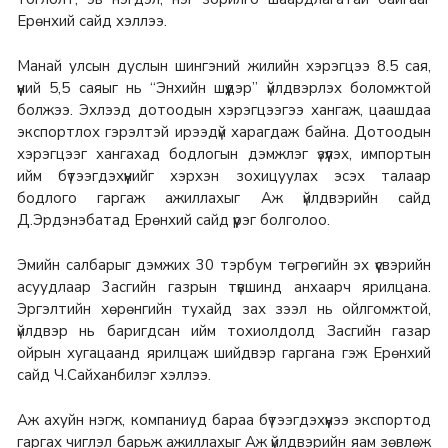
Ерөнхий сайд хэллээ.
Манай улсын дуслын шингэний жилийн хэрэгцээ 8.5 сая,
үүний 5,5 саяыг нь “Энхийн шүүдэр” үйлдвэрлэх боломжтой
болжээ. Эхлээд дотоодын хэрэгцээгээ хангаж, цаашдаа
экспортлох гэрэлтэй ирээдүй харагдаж байна. Дотоодын
хэрэгцээг хангахад бодлогын дэмжлэг үзүүлэх, импортын
ийм бүтээгдэхүүнийг хэрхэн зохицуулах эсэх талаар
бодлого гаргаж ажиллахыг Аж үйлдвэрийн сайд
Д.Эрдэнэбатад Ерөнхий сайд үүрэг болголоо.
Эмийн салбарыг дэмжих 30 тэрбум төгрөгийн эх үүсвэрийн
асуудлаар 3асгийн газрын түвшинд анхаарч ярилцана.
Эргэлтийн хөрөнгийн тухайд зах зээл нь ойлгомжтой,
үйлдвэр нь баригдсан ийм тохиолдолд Засгийн газар
ойрын хугацаанд ярилцаж шийдвэр гаргана гэж Ерөнхий
сайд Ч.Сайханбилэг хэллээ.
Аж ахуйн нэгж, компаниуд бараа бүтээгдэхүүнээ экспортод
гаргах чиглэл барьж ажиллахыг Аж үйлдвэрийн яам зөвлөж