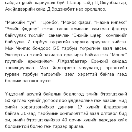
сайдын үүргийг хариуцаж буй Шадар сайд Ц.Оюунбаатар,
Аж үйлдвэрийн сайд Д.Эрдэнэбат нар оролцлоо.
“Мөнхийн тун”, “Цомбо”, “Монос фарм”, “Нахиа импэкс”
“Эмийн үйлдвэр“ гэсэн таван компани хамтран үйлдвэр
байгуулах төслийг санаачлан “Энхийн шүүдэр” компанийг
байгуулж, 7 тэрбум төгрөгийн хөрөнгө оруулалт хийсэн.
Мөн Чингис бондоос 5,5 тэрбум төгрөгийн зээл авсан.
Экспортын эхний захиалга орж ирж байгаа гэж “Монос”
группийн ерөнхийлөгч Л.Хүрэлбаатар Ерөнхий сайдад
танилцууллаа. Мөн үйлдвэрлэл явуулахад эргэлтийн
гурван тэрбум төгрөгийн зээл хэрэгтэй байгаа гээд
боломж олгохыг хүслээ.
Үндэсний аюулгүй байдлын бодлогод эмийн бүтээгдэхүүний
50 хүртлэх хувийг дотооддоо үйлдвэрлэнэ гэж заасан. Бид
эмийн хэрэгцээнийхээ дөнгөж 17 хувийг үйлдвэрлэж
байгаа. 30-аад тэрбумын хөнгөлөлттэй зээл олговол бид
эм, эмийн бүтээгдэхүүнийхээ 40 орчим хувийг өөрсдөө хийх
боломжтой болно гэж тэрээр ярилаа.