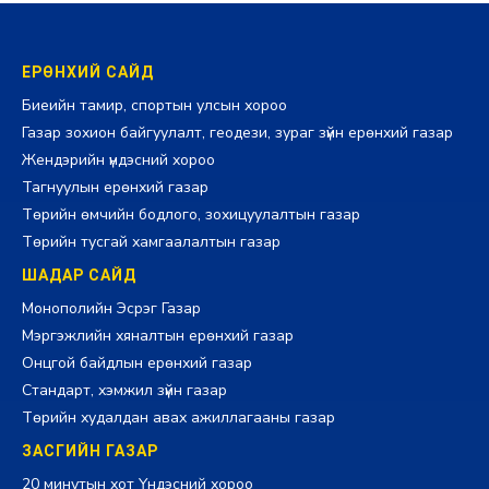
ЕРӨНХИЙ САЙД
Биеийн тамир, спортын улсын хороо
Газар зохион байгуулалт, геодези, зураг зүйн ерөнхий газар
Жендэрийн үндэсний хороо
Тагнуулын ерөнхий газар
Төрийн өмчийн бодлого, зохицуулалтын газар
Төрийн тусгай хамгаалалтын газар
ШАДАР САЙД
Монополийн Эсрэг Газар
Мэргэжлийн хяналтын ерөнхий газар
Онцгой байдлын ерөнхий газар
Стандарт, хэмжил зүйн газар
Төрийн худалдан авах ажиллагааны газар
ЗАСГИЙН ГАЗАР
20 минутын хот Үндэсний хороо