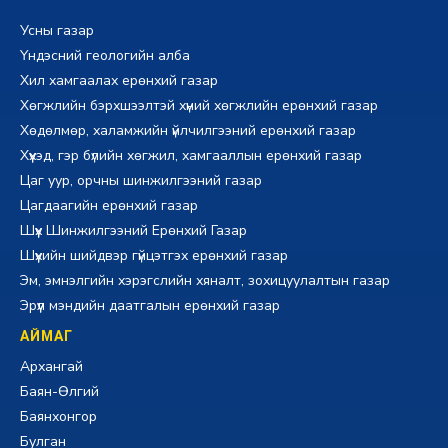
Усны газар
Үндэсний геологийн алба
Хил хамгаалах ерөнхий газар
Хөгжлийн бэрхшээлтэй хүний хөгжлийн ерөнхий газар
Хөдөлмөр, халамжийн үйлчилгээний ерөнхий газар
Хүүхэд, гэр бүлийн хөгжил, хамгааллын ерөнхий газар
Цаг уур, орчны шинжилгээний газар
Цагдаагийн ерөнхий газар
Шүүх Шинжилгээний Ерөнхий Газар
Шүүхийн шийдвэр гүйцэтгэх ерөнхий газар
Эм, эмнэлгийн хэрэгслийн хяналт, зохицуулалтын газар
Эрүүл мэндийн даатгалын ерөнхий газар
АЙМАГ
Архангай
Баян-Өлгий
Баянхонгор
Булган