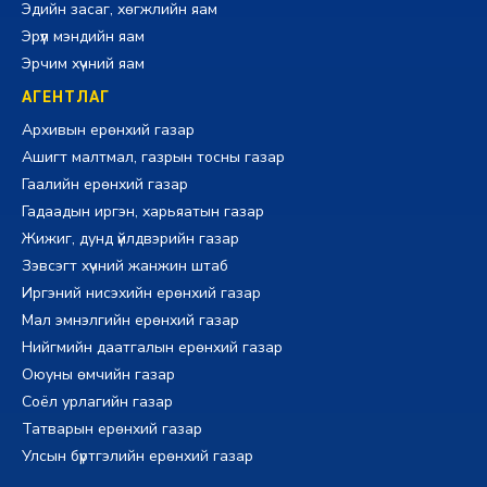
Эдийн засаг, хөгжлийн яам
Эрүүл мэндийн яам
Эрчим хүчний яам
АГЕНТЛАГ
Архивын ерөнхий газар
Ашигт малтмал, газрын тосны газар
Гаалийн ерөнхий газар
Гадаадын иргэн, харьяатын газар
Жижиг, дунд үйлдвэрийн газар
Зэвсэгт хүчний жанжин штаб
Иргэний нисэхийн ерөнхий газар
Мал эмнэлгийн ерөнхий газар
Нийгмийн даатгалын ерөнхий газар
Оюуны өмчийн газар
Соёл урлагийн газар
Татварын ерөнхий газар
Улсын бүртгэлийн ерөнхий газар