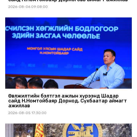
2026-08-06 09:08:00
Өвөлжилтийн бэлтгэл ажлын хүрээнд Шадар
сайд Н.Номтойбаяр Дорнод, Сүхбаатар аймагт
ажиллав
2026-08-05 17:30:00