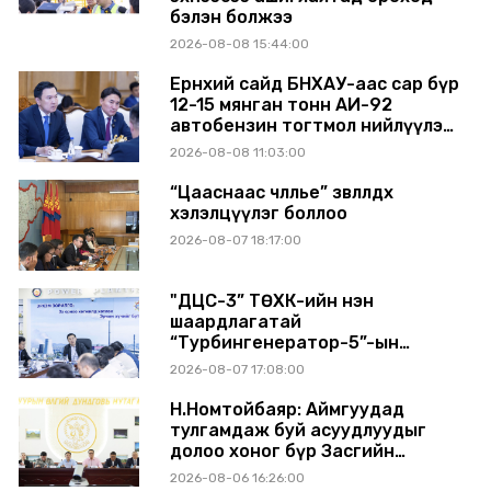
бэлэн болжээ
2026-08-08 15:44:00
Ерөнхий сайд БНХАУ-аас сар бүр
12-15 мянган тонн АИ-92
автобензин тогтмол нийлүүлэх
хүсэлт тавилаа
2026-08-08 11:03:00
“Цааснаас чөлөөлье” зөвлөлдөх
хэлэлцүүлэг боллоо
2026-08-07 18:17:00
"ДЦС-3” ТӨХК-ийн нэн
шаардлагатай
“Турбингенератор-5”-ын
шинэчлэлийн төсвийг
2026-08-07 17:08:00
шийдвэрлэхээр болов
Н.Номтойбаяр: Аймгуудад
тулгамдаж буй асуудлуудыг
долоо хоног бүр Засгийн
газрын хуралдаанд
2026-08-06 16:26:00