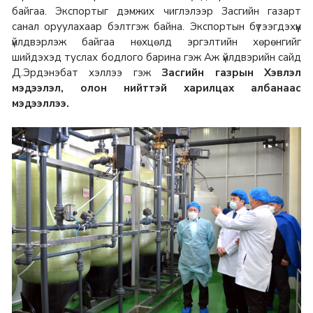
байгаа. Экспортыг дэмжих чиглэлээр Засгийн газарт
санал оруулахаар бэлтгэж байна. Экспортын бүтээгдэхүүн
үйлдвэрлэж байгаа нөхцөлд эргэлтийн хөрөнгийг
шийдэхэд туслах бодлого барина гэж Аж үйлдвэрийн сайд
Д.Эрдэнэбат хэллээ гэж
Засгийн газрын Хэвлэл
мэдээлэл, олон нийттэй харилцах албанаас
мэдээллээ.