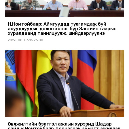
Н.Номтойбаяр: Аймгуудад тулгамдаж буй
асуудлуудыг долоо хоног бүр Засгийн газрын
хуралдаанд танилцуулж, шийдвэрлүүлнэ
2026-08-06 16:26:00
Өвөлжилтийн бэлтгэл ажлын хүрээнд Шадар
сайд Н.Номтойбаяр Дорноговь аймагт ажиллав