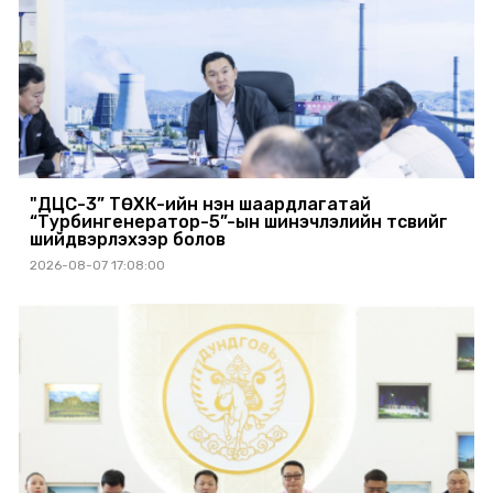
"ДЦС-3” ТӨХК-ийн нэн шаардлагатай
“Турбингенератор-5”-ын шинэчлэлийн төсвийг
шийдвэрлэхээр болов
2026-08-07 17:08:00