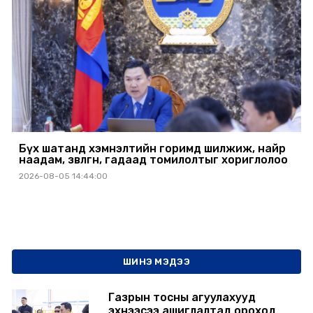
Бүх шатанд хэмнэлтийн горимд шилжиж, найр
наадам, зөвлөгөөн, гадаад томилолтыг хориглолоо
2026-08-05 14:44:00
ШИНЭ МЭДЭЭ
Газрын тосны агуулахууд
эхнээсээ ашиглалтад ороход