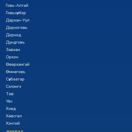
Говь-Алтай
Говьсүмбэр
Дархан-Уул
Дорноговь
Дорнод
Дундговь
Завхан
Орхон
Өвөрхангай
Өмнөговь
Сүхбаатар
Сэлэнгэ
Төв
Увс
Ховд
Хөвсгөл
Хэнтий