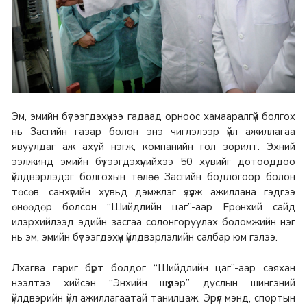
Эм, эмийн бүтээгдэхүүнээ гадаад орноос хамааралгүй болгох
нь Засгийн газар болон энэ чиглэлээр үйл ажиллагаа
явуулдаг аж ахуй нэгж, компанийн гол зорилт. Эхний
ээлжинд эмийн бүтээгдэхүүнийхээ 50 хувийг дотооддоо
үйлдвэрлэдэг болгохын төлөө Засгийн бодлогоор болон
төсөв, санхүүгийн хувьд дэмжлэг үзүүлж ажиллана гэдгээ
өнөөдөр болсон “Шийдлийн цаг”-аар Ерөнхий сайд
илэрхийлээд эдийн засгаа солонгоруулах боломжийн нэг
нь эм, эмийн бүтээгдэхүүн үйлдвэрлэлийн салбар юм гэлээ.
Лхагва гариг бүрт болдог “Шийдлийн цаг”-аар саяхан
нээлтээ хийсэн “Энхийн шүүдэр” дуслын шингэний
үйлдвэрийн үйл ажиллагаатай танилцаж, Эрүүл мэнд, спортын