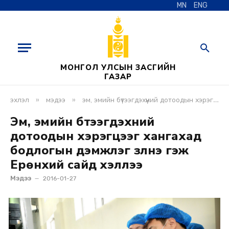
MN
ENG
МОНГОЛ УЛСЫН ЗАСГИЙН
ГАЗАР
»
»
эхлэл
мэдээ
эм, эмийн бүтээгдэхүүний дотоодын хэрэгцээг хангахад бодлогын дэмжлэг үзүүлнэ гэж ерөнхий сайд хэллээ
Эм, эмийн бүтээгдэхүүний
дотоодын хэрэгцээг хангахад
бодлогын дэмжлэг үзүүлнэ гэж
Ерөнхий сайд хэллээ
Мэдээ
2016-01-27