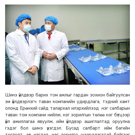
Шинэ үйлдвэр барих том ажлыг гардан зохион байгуулсан
эм үйлдвэрлэгч таван компанийн удирдлага, тэдний хамт
олонд Ерөнхий сайд талархал илэрхийлээд нэг салбарын
таван том компани нийлж, нэг зорилгын төлөө нэг бүтцээр
үйл ажиллагаа явуулж, ийм үйлдвэр ашиглалтад оруулна
гэдэг бол шинэ үзэгдэл. Бусад салбарт ийм багийн
тоглолт, эв нэгдэл, нэг зорилго шаардлагатай байгааг