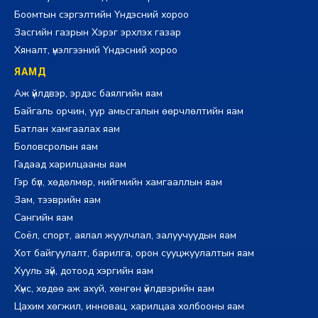
Боомтын сэргэлтийн Үндэсний хороо
Засгийн газрын Хэрэг эрхлэх газар
Хяналт, үнэлгээний Үндэсний хороо
ЯАМД
Аж үйлдвэр, эрдэс баялгийн яам
Байгаль орчин, уур амьсгалын өөрчлөлтийн яам
Батлан хамгаалах яам
Боловсролын яам
Гадаад харилцааны яам
Гэр бүл, хөдөлмөр, нийгмийн хамгааллын яам
Зам, тээврийн яам
Сангийн яам
Соёл, спорт, аялал жуулчлал, залуучуудын яам
Хот байгуулалт, барилга, орон сууцжуулалтын яам
Хууль зүй, дотоод хэргийн яам
Хүнс, хөдөө аж ахуй, хөнгөн үйлдвэрийн яам
Цахим хөгжил, инновац, харилцаа холбооны яам