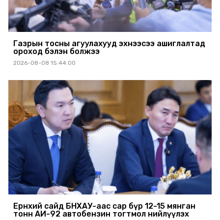
Газрын тосны агуулахууд эхнээсээ ашиглалтад
ороход бэлэн болжээ
2026-08-08 15:44:00
Ерөнхий сайд БНХАУ-аас сар бүр 12-15 мянган
тонн АИ-92 автобензин тогтмол нийлүүлэх