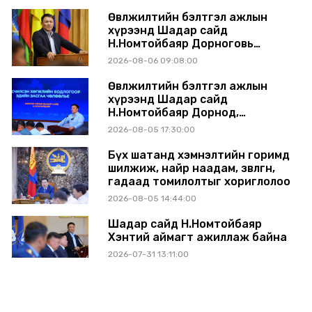
танилцуулж, шийдвэрлүүлнэ
Өвөлжилтийн бэлтгэл ажлын
хүрээнд Шадар сайд
Н.Номтойбаяр Дорноговь
аймагт ажиллав
2026-08-06 09:08:00
Өвөлжилтийн бэлтгэл ажлын
хүрээнд Шадар сайд
Н.Номтойбаяр Дорнод,
Сүхбаатар аймагт ажиллав
2026-08-05 17:30:00
Бүх шатанд хэмнэлтийн горимд
шилжиж, найр наадам, зөвлөгөөн,
гадаад томилолтыг хориглолоо
2026-08-05 14:44:00
Шадар сайд Н.Номтойбаяр
Хэнтий аймагт ажиллаж байна
2026-07-31 13:11:00