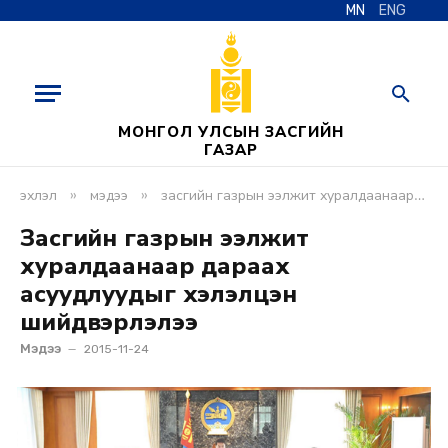
MN
ENG
МОНГОЛ УЛСЫН ЗАСГИЙН
ГАЗАР
»
»
эхлэл
мэдээ
засгийн газрын ээлжит хуралдаанаар дараах асуудлуудыг хэлэлцэн шийдвэрлэлээ
Засгийн газрын ээлжит
хуралдаанаар дараах
асуудлуудыг хэлэлцэн
шийдвэрлэлээ
Мэдээ
2015-11-24