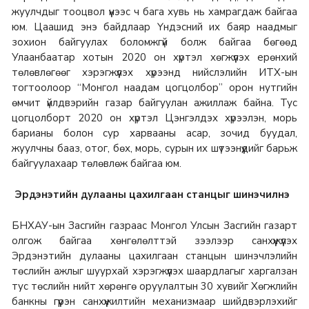
жуулчдыг тооцвол үүнээс ч бага хувь нь хамрагдаж байгаа
юм. Цаашид энэ байдлаар Үндэсний их баяр наадмыг
зохион байгуулах боломжгүй болж байгаа бөгөөд
Улаанбаатар хотын 2020 он хүртэл хөгжүүлэх ерөнхий
төлөвлөгөөг хэрэгжүүлэх хүрээнд нийслэлийн ИТХ-ын
тогтоолоор “Монгол наадам цогцолбор” орон нутгийн
өмчит үйлдвэрийн газар байгуулан ажиллаж байна. Тус
цогцолборт 2020 он хүртэл Цэнгэлдэх хүрээлэн, морь
барианы болон сур харвааны асар, зочид буудал,
жуулчны бааз, отог, бөх, морь, сурын их шүтээнүүдийг барьж
байгуулахаар төлөвлөж байгаа юм.
Эрдэнэтийн дулааны цахилгаан станцыг шинэчилнэ
БНХАУ-ын Засгийн газраас Монгол Улсын Засгийн газарт
олгож байгаа хөнгөлөлттэй зээлээр санхүүжүүлэх
Эрдэнэтийн дулааны цахилгаан станцын шинэчлэлийн
төслийн ажлыг шуурхай хэрэгжүүлэх шаардлагыг харгалзан
тус төслийн нийт хөрөнгө оруулалтын 30 хувийг Хөгжлийн
банкны гүүрэн санхүүжилтийн механизмаар шийдвэрлэхийг