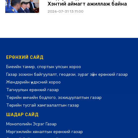
Хэнтий аймагт ажиллаж байна
2026-07-31 13:11:00
ЕРӨНХИЙ САЙД
Биеийн тамир, спортын улсын хороо
Газар зохион байгуулалт, геодези, зураг зүйн ерөнхий газар
Жендэрийн үндэсний хороо
Тагнуулын ерөнхий газар
Төрийн өмчийн бодлого, зохицуулалтын газар
Төрийн тусгай хамгаалалтын газар
ШАДАР САЙД
Монополийн Эсрэг Газар
Мэргэжлийн хяналтын ерөнхий газар