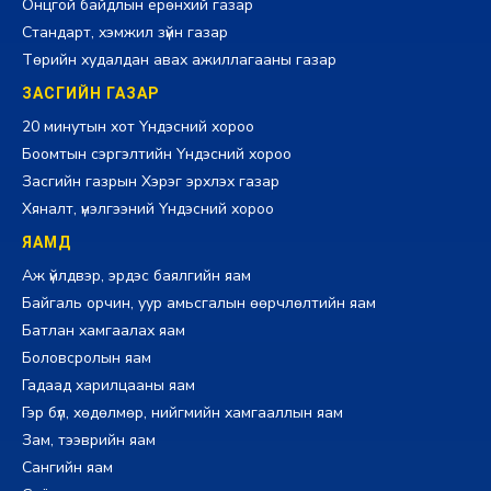
Онцгой байдлын ерөнхий газар
Стандарт, хэмжил зүйн газар
Төрийн худалдан авах ажиллагааны газар
ЗАСГИЙН ГАЗАР
20 минутын хот Үндэсний хороо
Боомтын сэргэлтийн Үндэсний хороо
Засгийн газрын Хэрэг эрхлэх газар
Хяналт, үнэлгээний Үндэсний хороо
ЯАМД
Аж үйлдвэр, эрдэс баялгийн яам
Байгаль орчин, уур амьсгалын өөрчлөлтийн яам
Батлан хамгаалах яам
Боловсролын яам
Гадаад харилцааны яам
Гэр бүл, хөдөлмөр, нийгмийн хамгааллын яам
Зам, тээврийн яам
Сангийн яам