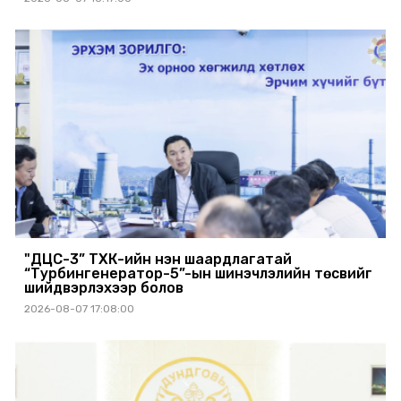
"ДЦС-3” ТӨХК-ийн нэн шаардлагатай
“Турбингенератор-5”-ын шинэчлэлийн төсвийг
шийдвэрлэхээр болов
2026-08-07 17:08:00