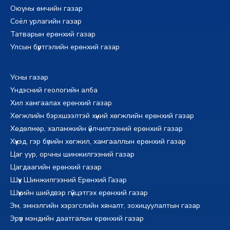
Оюуны өмчийн газар
Соёл урлагийн газар
Татварын ерөнхий газар
Улсын бүртгэлийн ерөнхий газар
Усны газар
Үндэсний геологийн алба
Хил хамгаалах ерөнхий газар
Хөгжлийн бэрхшээлтэй хүний хөгжлийн ерөнхий газар
Хөдөлмөр, халамжийн үйлчилгээний ерөнхий газар
Хүүхэд, гэр бүлийн хөгжил, хамгааллын ерөнхий газар
Цаг уур, орчны шинжилгээний газар
Цагдаагийн ерөнхий газар
Шүүх Шинжилгээний Ерөнхий Газар
Шүүхийн шийдвэр гүйцэтгэх ерөнхий газар
Эм, эмнэлгийн хэрэгслийн хяналт, зохицуулалтын газар
Эрүүл мэндийн даатгалын ерөнхий газар