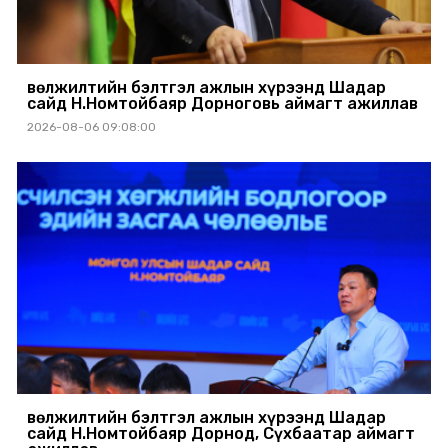
Өвөлжилтийн бэлтгэл ажлын хүрээнд Шадар
сайд Н.Номтойбаяр Дорноговь аймагт ажиллав
2026-08-06 09:08:00
Өвөлжилтийн бэлтгэл ажлын хүрээнд Шадар
сайд Н.Номтойбаяр Дорнод, Сүхбаатар аймагт