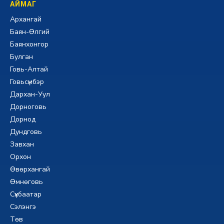
АЙМАГ
Архангай
Баян-Өлгий
Баянхонгор
Булган
Говь-Алтай
Говьсүмбэр
Дархан-Уул
Дорноговь
Дорнод
Дундговь
Завхан
Орхон
Өвөрхангай
Өмнөговь
Сүхбаатар
Сэлэнгэ
Төв