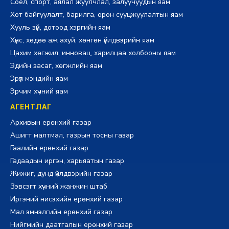
Соёл, спорт, аялал жуулчлал, залуучуудын яам
Хот байгуулалт, барилга, орон сууцжуулалтын яам
Хууль зүй, дотоод хэргийн яам
Хүнс, хөдөө аж ахуй, хөнгөн үйлдвэрийн яам
Цахим хөгжил, инновац, харилцаа холбооны яам
Эдийн засаг, хөгжлийн яам
Эрүүл мэндийн яам
Эрчим хүчний яам
АГЕНТЛАГ
Архивын ерөнхий газар
Ашигт малтмал, газрын тосны газар
Гаалийн ерөнхий газар
Гадаадын иргэн, харьяатын газар
Жижиг, дунд үйлдвэрийн газар
Зэвсэгт хүчний жанжин штаб
Иргэний нисэхийн ерөнхий газар
Мал эмнэлгийн ерөнхий газар
Нийгмийн даатгалын ерөнхий газар