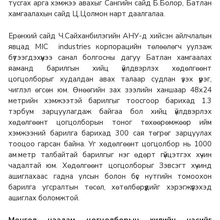
тусгах арга хэмжээ авахыг Сангийн сайд Б.Болор, Батлан
хамгаалахын сайд Ц.Цолмон нарт даалгалаа.
Ерөнхий сайд Ч.Сайханбилэгийн АНУ-д хийсэн айлчлалын
явцад MIC industries корпорацийн төлөөлөгч уулзаж
бүтээгдэхүүнээ санал болгосны дагуу Батлан хамгаалах
яаманд барилгын хийц үйлдвэрлэх хөдөлгөөнт
цогцолборыг худалдан авах талаар судлан үзэх үүрэг,
чиглэл өгсөн юм. Өнөөгийн зах зээлийн ханшаар 48х24
метрийн хэмжээтэй барилгыг тоосгоор барихад 1.3
тэрбум зарцуулагдаж байгаа бол хийц үйлдвэрлэх
хөдөлгөөнт цогцолборын тоног төхөөрөмжөөр ийм
хэмжээний барилга барихад 300 сая төгрөг зарцуулах
тооцоо гарсан байна. Уг хөдөлгөөнт цогцолбор нь 1000
ам.метр талбайтай барилгыг нэг өдөрт гүйцэтгэх хүчин
чадалтай юм. Хөдөлгөөнт цогцолборыг Зэвсэгт хүчинд
ашиглахаас гадна улсын болон бүс нутгийн томоохон
барилга угсралтын төсөл, хөтөлбөрүүдийг хэрэгжүүлэхэд
ашиглах боломжтой.
Монгол наадам цогцолборын хилийн цэсийг