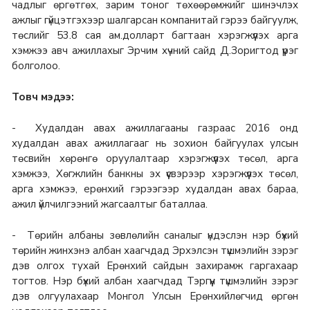
чадлыг өргөтгөх, зарим тоног төхөөрөмжийг шинэчлэх
ажлыг гүйцэтгэхээр шалгарсан компанитай гэрээ байгуулж,
төслийг 53.8 сая ам.долларт багтаан хэрэгжүүлэх арга
хэмжээ авч ажиллахыг Эрчим хүчний сайд Д.Зоригтод үүрэг
болголоо.
Товч мэдээ:
- Худалдан авах ажиллагааны газраас 2016 онд
худалдан авах ажиллагааг нь зохион байгуулах улсын
төсвийн хөрөнгө оруулалтаар хэрэгжүүлэх төсөл, арга
хэмжээ, Хөгжлийн банкны эх үүсвэрээр хэрэгжүүлэх төсөл,
арга хэмжээ, ерөнхий гэрээгээр худалдан авах бараа,
ажил үйлчилгээний жагсаалтыг баталлаа.
- Төрийн албаны зөвлөлийн саналыг үндэслэн нэр бүхий
төрийн жинхэнэ албан хаагчдад Эрхэлсэн түшмэлийн зэрэг
дэв олгох тухай Ерөнхий сайдын захирамж гаргахаар
тогтов. Нэр бүхий албан хаагчдад Тэргүүн түшмэлийн зэрэг
дэв олгуулахаар Монгол Улсын Ерөнхийлөгчид өргөн