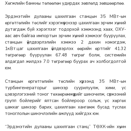
Хөгжлийн банкны төлөөлөн удирдах зөвлөлд зөвшөөрлөө.
Эрдэнэтийн дулааны цахилгаан станцын 35 МВт-ын
өргөтгөлийн төслийг хэрэгжүүлснээр цахилгаан эрчим хүчний
дутагдаж буй хэрэглээг тодорхой хэмжээнд хаах, ОХУ-
аас авч байгаа импортын эрчим хүчний хэмжээг бууруулах,
станцын үйлдвэрлэлийн хэмжээ 2 дахин нэмэгдэж,
1кВт.цаг цахилгаан үйлдвэрлэх өөрийн өртгийг 41.32
төгрөгөөр бууруулан 67.48 төгрөг болж, системийн
алдагдал жилдээ 7.0 төгрөгөөр буурах ач холбогдолтой
юм.
Станцын өргөтгөлийн төслийн хүрээнд 35 МВт-ын
турбингенераторыг шинээр суурилуулж, хими, ус
цэвэрлэгээний тоног төхөөрөмжүүдийг шинэчилж, сүлжээний
групп бойлерийг ялтсан бойлероор сольж, ус хөргөх
цамхаг шинээр барих, цахилгаан хангамж бусад туслах
тоноглолын шинэчлэлийн ажлууд хийгдэх юм.
“Эрдэнэтийн дулааны цахилгаан станц” ТӨХК-ийн хүчин