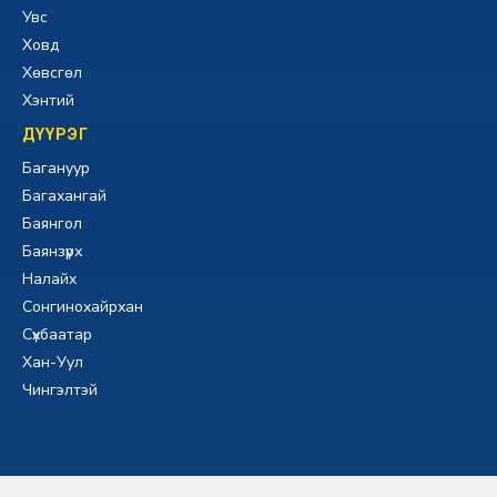
Увс
Ховд
Хөвсгөл
Хэнтий
ДҮҮРЭГ
Багануур
Багахангай
Баянгол
Баянзүрх
Налайх
Сонгинохайрхан
Сүхбаатар
Хан-Уул
Чингэлтэй