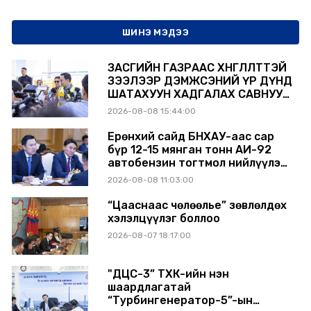
ШИНЭ МЭДЭЭ
ЗАСГИЙН ГАЗРААС ХӨНГӨЛӨЛТТЭЙ
ЗЭЭЛЭЭР ДЭМЖСЭНИЙ ҮР ДҮНД
ШАТАХУУН ХАДГАЛАХ САВНУУД
ЭХНЭЭСЭЭ АШИГЛАЛТАД ОРЖ
2026-08-08 15:44:00
БАЙНА
Ерөнхий сайд БНХАУ-аас сар
бүр 12-15 мянган тонн АИ-92
автобензин тогтмол нийлүүлэх
хүсэлт тавилаа
2026-08-08 11:03:00
“Цааснаас чөлөөлье” зөвлөлдөх
хэлэлцүүлэг боллоо
2026-08-07 18:17:00
"ДЦС-3” ТӨХК-ийн нэн
шаардлагатай
“Турбингенератор-5”-ын