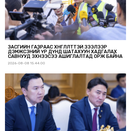
ЗАСГИЙН ГАЗРААС ХӨНГӨЛӨЛТТЭЙ ЗЭЭЛЭЭР
ДЭМЖСЭНИЙ ҮР ДҮНД ШАТАХУУН ХАДГАЛАХ
САВНУУД ЭХНЭЭСЭЭ АШИГЛАЛТАД ОРЖ БАЙНА
2026-08-08 15:44:00