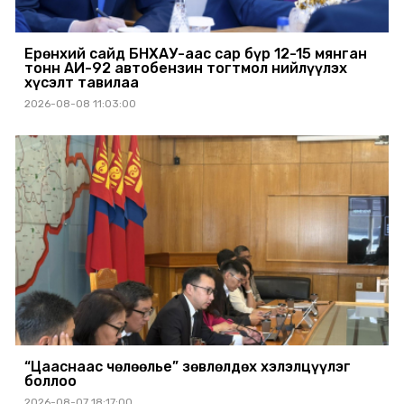
Ерөнхий сайд БНХАУ-аас сар бүр 12-15 мянган
тонн АИ-92 автобензин тогтмол нийлүүлэх
хүсэлт тавилаа
2026-08-08 11:03:00
“Цааснаас чөлөөлье” зөвлөлдөх хэлэлцүүлэг
боллоо
2026-08-07 18:17:00