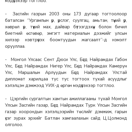
мэдүүлэхээр тогтлоо.
- Засгийн газрын 2003 оны 173 дугаар тогтоолоор
баталсан “Ургамлын үр, үрслэг, суулгац, амьтан, түүний үр,
хөврөл үр, түүхий мах, дайвар бүтээгдэхүүн болон бичил
биетний өсгөвөр, эмгэгт материалын дээжийг улсын
хилээр нэвтрүүлэх боомтуудын жагсаалт”-д нэмэлт
орууллаа.
- Монгол Улсаас Сент Дюси Улс, Бүгд Найрамдах Габон
Улс, Бүгд Найрамдах Нигер Улс, Бүгд Найрамдах Камерун
Улс, Маршалын Арлуудын Бүгд Найрамдах Улстай
дипломат харилцаа тус тус тогтоох тухай асуудлыг
хэлэлцэн дэмжээд УИХ-д өргөн мэдүүлэхээр тогтлоо.
- Цэргийн сургалтын хамтын ажиллагааны тухай Монгол
Улсын Засгийн газар, Бүгд Найрамдах Турк Улсын Засгийн
газар хоорондын хэлэлцээрийн төслийг дэмжиж, гарын
үсэг зурах эрхийг Батлан хамгаалахын сайд Ц.Цолмонд
олголоо.