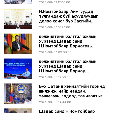
шинэчлэлийн төсвийг
2026-08-07 17:08:00
шийдвэрлэхээр болов
Н.Номтойбаяр: Аймгуудад
тулгамдаж буй асуудлуудыг
долоо хоног бүр Засгийн
газрын хуралдаанд
2026-08-06 16:26:00
танилцуулж, шийдвэрлүүлнэ
Өвөлжилтийн бэлтгэл ажлын
хүрээнд Шадар сайд
Н.Номтойбаяр Дорноговь
аймагт ажиллав
2026-08-06 09:08:00
Өвөлжилтийн бэлтгэл ажлын
хүрээнд Шадар сайд
Н.Номтойбаяр Дорнод,
Сүхбаатар аймагт ажиллав
2026-08-05 17:30:00
Бүх шатанд хэмнэлтийн горимд
шилжиж, найр наадам,
зөвлөгөөн, гадаад томилолтыг
хориглолоо
2026-08-05 14:44:00
Шадар сайд Н.Номтойбаяр