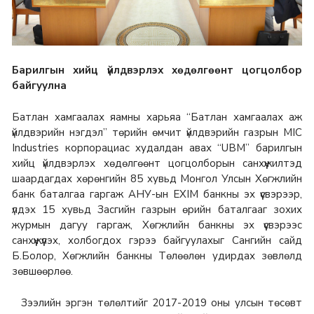
Барилгын хийц үйлдвэрлэх хөдөлгөөнт цогцолбор
байгуулна
Батлан хамгаалах яамны харьяа “Батлан хамгаалах аж
үйлдвэрийн нэгдэл” төрийн өмчит үйлдвэрийн газрын МIC
Industries корпорациас худалдан авах “UBM” барилгын
хийц үйлдвэрлэх хөдөлгөөнт цогцолборын санхүүжилтэд
шаардагдах хөрөнгийн 85 хувьд Монгол Улсын Хөгжлийн
банк баталгаа гаргаж АНУ-ын EXIM банкны эх үүсвэрээр,
үлдэх 15 хувьд Засгийн газрын өрийн баталгааг зохих
журмын дагуу гаргаж, Хөгжлийн банкны эх үүсвэрээс
санхүүжүүлэх, холбогдох гэрээ байгуулахыг Сангийн сайд
Б.Болор, Хөгжлийн банкны Төлөөлөн удирдах зөвлөлд
зөвшөөрлөө.
Зээлийн эргэн төлөлтийг 2017-2019 оны улсын төсөвт