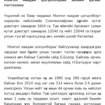
тогтоолоо
Үндэсний их баяр наадмын Монгол наадам цогцолборт
зориулан нийслэлийн Сонгинохайрхан дүүргийн нутаг
дэвсгэрт хамаарах 1604 га, Төв аймгийн Аргалант сумын
нутаг дэвсгэрт хамаарах 12040 га, нийт 13644 га газрыг
улсын тусгай хэрэгцээнд авч, хилийн цэсийг баталлаа.
Монгол наадам цогцолборыг байгуулахад шаардагдах
зардлыг жил бүрийн улсын төсөвт тусган санхүүжүүлэх арга
хэмжээ авч байхыг Сангийн сайд Б.Болор, Байгаль орчин,
ногоон хөгжил, аялал жуулчлалын сайд Н.Батцэрэг нарт
даалгалаа.
Улаанбаатар хотын хүн ам 1980 онд 380 гаруй мянга
байсан бол 2014 онд нэг сая 314 мянга болж 3.4 дахин
нэмэгджээ. Улсын нийт хүн амын 44 орчим хувь нь нийслэл
хотод амьдарч байна. Төв цэнгэлдэх хүрээлэнд хотын хүн
амын 1 хувь нь наадмын нээлт, хаалт, үндэсний бөхийн
барилдаан үзэх боломжтой бөгөөд гадаад, дотоодын