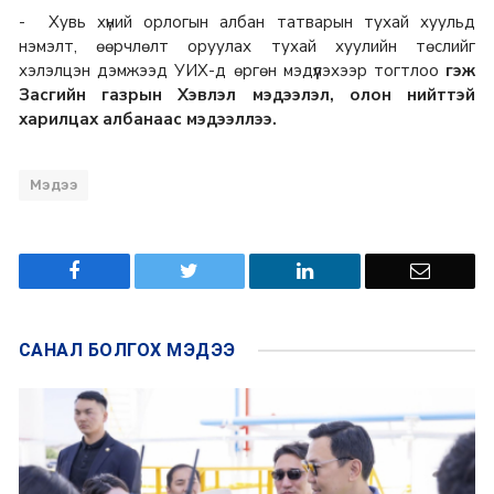
- Хувь хүний орлогын албан татварын тухай хуульд
нэмэлт, өөрчлөлт оруулах тухай хуулийн төслийг
хэлэлцэн дэмжээд УИХ-д өргөн мэдүүлэхээр тогтлоо
гэж
Засгийн газрын Хэвлэл мэдээлэл, олон нийттэй
харилцах албанаас мэдээллээ.
Мэдээ
САНАЛ БОЛГОХ
МЭДЭЭ