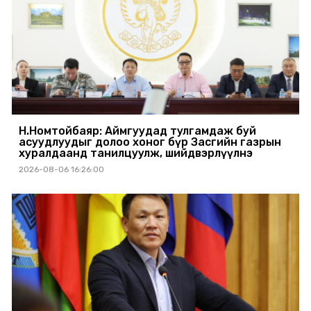
Н.Номтойбаяр: Аймгуудад тулгамдаж буй
асуудлуудыг долоо хоног бүр Засгийн газрын
хуралдаанд танилцуулж, шийдвэрлүүлнэ
2026-08-06 16:26:00