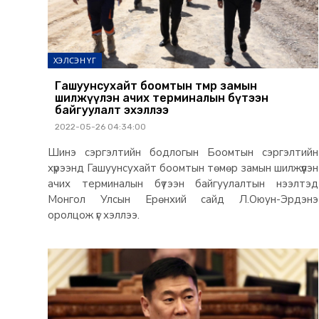
ХЭЛСЭН ҮГ
Гашуунсухайт боомтын төмөр замын
шилжүүлэн ачих терминалын бүтээн
байгуулалт эхэллээ
2022-05-26 04:34:00
Шинэ сэргэлтийн бодлогын Боомтын сэргэлтийн
хүрээнд Гашуунсухайт боомтын төмөр замын шилжүүлэн
ачих терминалын бүтээн байгуулалтын нээлтэд
Монгол Улсын Ерөнхий сайд Л.Оюун-Эрдэнэ
оролцож үг хэллээ.