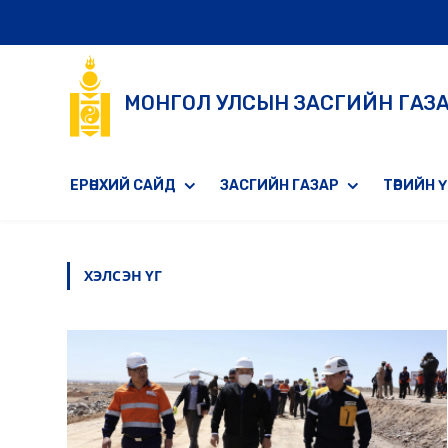
МОНГОЛ УЛСЫН ЗАСГИЙН ГАЗ
ЕРӨНХИЙ САЙД
ЗАСГИЙН ГАЗАР
ТӨРИЙН 
ХЭЛСЭН ҮГ