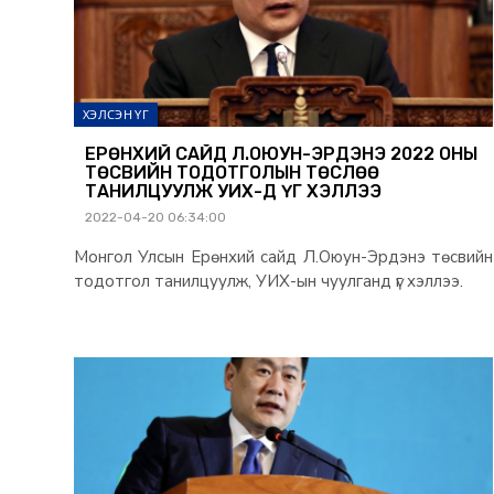
ХЭЛСЭН ҮГ
ЕРӨНХИЙ САЙД Л.ОЮУН-ЭРДЭНЭ 2022 ОНЫ
ТӨСВИЙН ТОДОТГОЛЫН ТӨСЛӨӨ
ТАНИЛЦУУЛЖ УИХ-Д ҮГ ХЭЛЛЭЭ
2022-04-20 06:34:00
Монгол Улсын Ерөнхий сайд Л.Оюун-Эрдэнэ төсвийн
тодотгол танилцуулж, УИХ-ын чуулганд үг хэллээ.