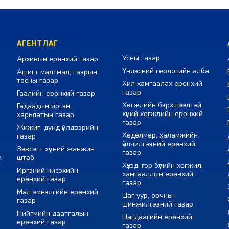
АГЕНТЛАГ
Усны газар
Архивын ерөнхий газар
Үндэсний геологийн алба
Ашигт малтмал, газрын
тосны газар
Хил хамгаалах ерөнхий
газар
Гаалийн ерөнхий газар
Хөгжлийн бэрхшээлтэй
Гадаадын иргэн,
хүний хөгжлийн ерөнхий
харьяатын газар
газар
Жижиг, дунд үйлдвэрийн
Хөдөлмөр, халамжийн
газар
үйлчилгээний ерөнхий
Зэвсэгт хүчний жанжин
газар
м
штаб
Хүүхэд, гэр бүлийн хөгжил,
Иргэний нисэхийн
хамгааллын ерөнхий
ерөнхий газар
газар
Мал эмнэлгийн ерөнхий
Цаг уур, орчны
газар
шинжилгээний газар
Нийгмийн даатгалын
Цагдаагийн ерөнхий
ерөнхий газар
газар