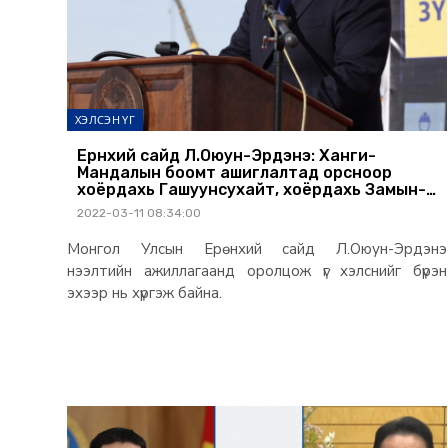
ХЭЛСЭН ҮГ
Ерөнхий сайд Л.Оюун-Эрдэнэ: Ханги-
Мандалын боомт ашиглалтад орсноор
хоёрдахь Гашуунсухайт, хоёрдахь Замын-
Үүд бий болох юм
2022-03-11 08:34:00
Монгол Улсын Ерөнхий сайд Л.Оюун-Эрдэнэ
нээлтийн ажиллагаанд оролцож үг хэлснийг бүрэн
эхээр нь хүргэж байна.