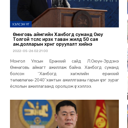
ХЭЛСЭН ҮГ
Өмнөговь аймгийн Ханбогд суманд Оюу
Толгой төслөөс ирэх таван жилд 50 сая
ам.долларын хөрөнгө оруулалт хийнэ
2022-05-26 02:21:00
Монгол Улсын Ерөнхий сайд Л.Оюун-Эрдэнэ
Өмнөговь аймагт ажиллаж байна. Ханбогд суманд
болсон “Ханбогд хөгжлийн ерөнхий
төлөвлөгөө-2040”хамтын ажиллгааны гарын үсэг зураг
ёслолын ажиллагаанд оролцож үг хэллээ.