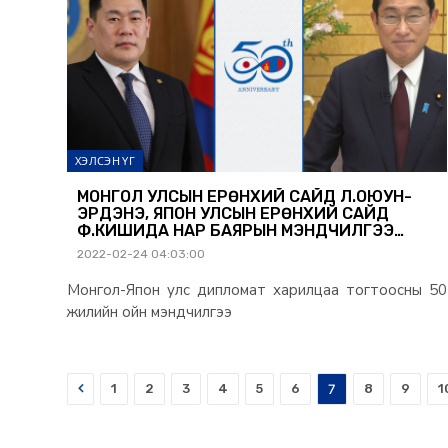
ХЭЛСЭН ҮГ
МОНГОЛ УЛСЫН ЕРӨНХИЙ САЙД Л.ОЮУН-
ЭРДЭНЭ, ЯПОН УЛСЫН ЕРӨНХИЙ САЙД
Ф.КИШИДА НАР БАЯРЫН МЭНДЧИЛГЭЭ
СОЛИЛЦОВ
2022-02-24 04:03:00
Монгол-Япон улс дипломат харилцаа тогтоосны 50
жилийн ойн мэндчилгээ
Prev
1
2
3
4
5
6
7
8
9
1