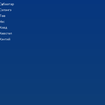
Сүхбаатар
Сэлэнгэ
Төв
Увс
Ховд
Хөвсгөл
Хэнтий