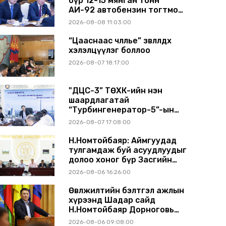
бүр 12-15 мянган тонн
АИ-92 автобензин тогтмол
нийлүүлэх хүсэлт тавилаа
2026-08-08 11:03:00
“Цааснаас чөлөөлье” зөвлөлдөх
хэлэлцүүлэг боллоо
2026-08-07 18:17:00
"ДЦС-3” ТӨХК-ийн нэн
шаардлагатай
“Турбингенератор-5”-ын
шинэчлэлийн төсвийг
2026-08-07 17:08:00
шийдвэрлэхээр болов
Н.Номтойбаяр: Аймгуудад
тулгамдаж буй асуудлуудыг
долоо хоног бүр Засгийн
газрын хуралдаанд
2026-08-06 16:26:00
танилцуулж, шийдвэрлүүлнэ
Өвөлжилтийн бэлтгэл ажлын
хүрээнд Шадар сайд
Н.Номтойбаяр Дорноговь
аймагт ажиллав
2026-08-06 09:08:00