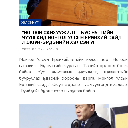
ХЭЛСЭН ҮГ
“НОГООН САНХҮҮЖИЛТ – БҮС НУТГИЙН
ЧУУЛГАНД МОНГОЛ УЛСЫН ЕРӨНХИЙ САЙД
Л.ОЮУН-ЭРДЭНИЙН ХЭЛСЭН ҮГ
2022-03-29 03:51:00
Монгол Улсын Ерөнхийлөгчийн ивээл дор "Ногоон
санхүүжилт-Бүс нутгийн чуулган” Төрийн ордонд болж
байна. Уур амьсгалын өөрчлөлт, цөлжилтийг
бууруулах үндэсний хорооны дарга, Монгол Улсын
Ерөнхий сайд Л.Оюун-Эрдэнэ тус чуулганд үг хэллээ.
Түүний үгийг бүрэн эхээр нь хүргэж байна.