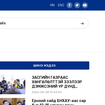
MN
ENG
Facebook
Twitter
Youtube
ШИНЭ МЭДЭЭ
ЗАСГИЙН ГАЗРААС
ХӨНГӨЛӨЛТТЭЙ ЗЭЭЛЭЭР
ДЭМЖСЭНИЙ ҮР ДҮНД
ШАТАХУУН ХАДГАЛАХ
2026-08-08 15:44:00
САВНУУД ЭХНЭЭСЭЭ
АШИГЛАЛТАД ОРЖ БАЙНА
Ерөнхий сайд БНХАУ-аас сар