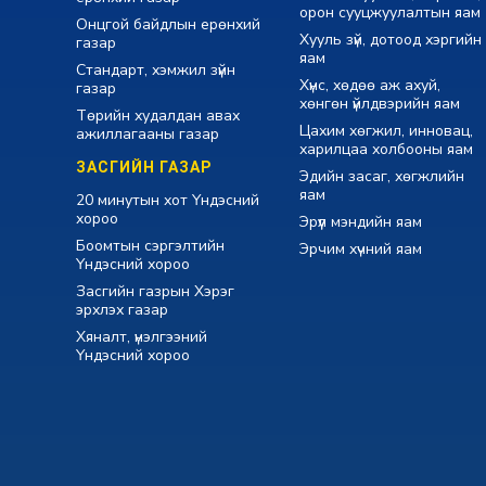
орон сууцжуулалтын яам
Онцгой байдлын ерөнхий
Хууль зүй, дотоод хэргийн
газар
яам
Стандарт, хэмжил зүйн
Хүнс, хөдөө аж ахуй,
газар
хөнгөн үйлдвэрийн яам
Төрийн худалдан авах
Цахим хөгжил, инновац,
ажиллагааны газар
харилцаа холбооны яам
ЗАСГИЙН ГАЗАР
Эдийн засаг, хөгжлийн
яам
20 минутын хот Үндэсний
хороо
Эрүүл мэндийн яам
Боомтын сэргэлтийн
Эрчим хүчний яам
Үндэсний хороо
Засгийн газрын Хэрэг
эрхлэх газар
Хяналт, үнэлгээний
Үндэсний хороо