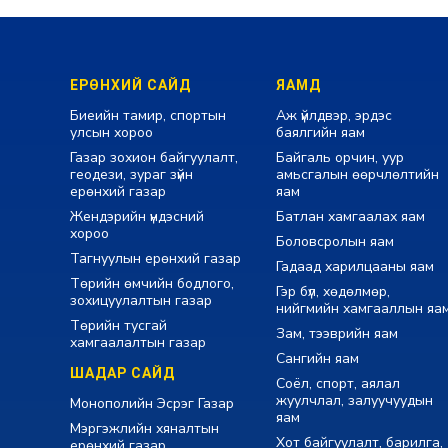
ЕРӨНХИЙ САЙД
ЯАМД
Биеийн тамир, спортын
Аж үйлдвэр, эрдэс
улсын хороо
баялгийн яам
Газар зохион байгуулалт,
Байгаль орчин, уур
геодези, зураг зүйн
амьсгалын өөрчлөлтийн
ерөнхий газар
яам
Жендэрийн үндэсний
Батлан хамгаалах яам
хороо
Боловсролын яам
Тагнуулын ерөнхий газар
Гадаад харилцааны яам
Төрийн өмчийн бодлого,
Гэр бүл, хөдөлмөр,
зохицуулалтын газар
нийгмийн хамгааллын яа
Төрийн тусгай
Зам, тээврийн яам
хамгаалалтын газар
Сангийн яам
ШАДАР САЙД
Соёл, спорт, аялал
жуулчлал, залуучуудын
Монополийн Эсрэг Газар
яам
Мэргэжлийн хяналтын
Хот байгуулалт, барилга,
ерөнхий газар