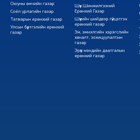
Оюуны өмчийн газар
Шүүх Шинжилгээний
Ерөнхий Газар
Соёл урлагийн газар
Шүүхийн шийдвэр гүйцэтгэх
Татварын ерөнхий газар
ерөнхий газар
Улсын бүртгэлийн ерөнхий
Эм, эмнэлгийн хэрэгслийн
газар
хяналт, зохицуулалтын
газар
Эрүүл мэндийн даатгалын
ерөнхий газар