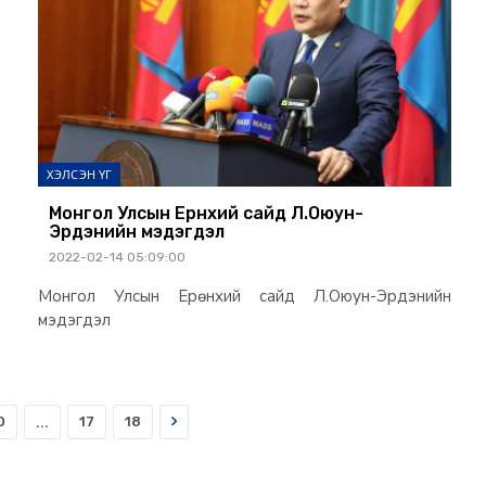
ХЭЛСЭН ҮГ
Монгол Улсын Ерөнхий сайд Л.Оюун-
Эрдэнийн мэдэгдэл
2022-02-14 05:09:00
Монгол Улсын Ерөнхий сайд Л.Оюун-Эрдэнийн
мэдэгдэл
Next
0
...
17
18