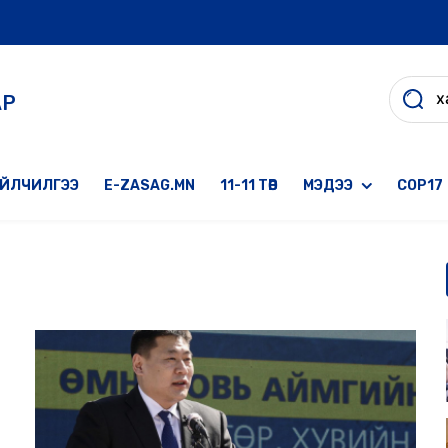
АР
ҮЙЛЧИЛГЭЭ
E-ZASAG.MN
11-11 ТӨВ
МЭДЭЭ
COP17