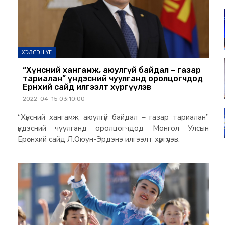
ХЭЛСЭН ҮГ
“Хүнсний хангамж, аюулгүй байдал – газар
тариалан” үндэсний чуулганд оролцогчдод
Ерөнхий сайд илгээлт хүргүүлэв
2022-04-15 03:10:00
“Хүнсний хангамж, аюулгүй байдал – газар тариалан”
үндэсний чуулганд оролцогчдод Монгол Улсын
Ерөнхий сайд Л.Оюун-Эрдэнэ илгээлт хүргүүлэв.