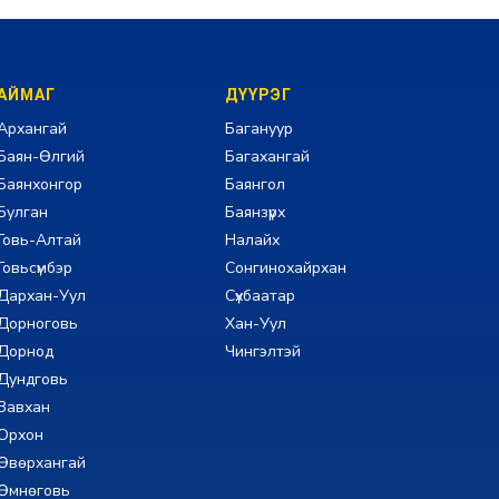
АЙМАГ
ДҮҮРЭГ
Архангай
Багануур
Баян-Өлгий
Багахангай
Баянхонгор
Баянгол
Булган
Баянзүрх
Говь-Алтай
Налайх
Говьсүмбэр
Сонгинохайрхан
Дархан-Уул
Сүхбаатар
Дорноговь
Хан-Уул
Дорнод
Чингэлтэй
Дундговь
Завхан
Орхон
Өвөрхангай
Өмнөговь