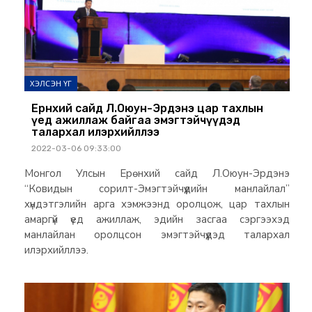
ХЭЛСЭН ҮГ
Ерөнхий сайд Л.Оюун-Эрдэнэ цар тахлын
үед ажиллаж байгаа эмэгтэйчүүдэд
талархал илэрхийллээ
2022-03-06 09:33:00
Монгол Улсын Ерөнхий сайд Л.Оюун-Эрдэнэ
“Ковидын сорилт-Эмэгтэйчүүдийн манлайлал”
хүндэтгэлийн арга хэмжээнд оролцож, цар тахлын
амаргүй үед ажиллаж, эдийн засгаа сэргээхэд
манлайлан оролцсон эмэгтэйчүүдэд талархал
илэрхийллээ.