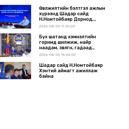
Өвөлжилтийн бэлтгэл ажлын
хүрээнд Шадар сайд
Н.Номтойбаяр Дорнод,
Сүхбаатар аймагт ажиллав
2026-08-05 17:30:00
Бүх шатанд хэмнэлтийн
горимд шилжиж, найр
наадам, зөвлөгөөн, гадаад
томилолтыг хориглолоо
2026-08-05 14:44:00
Шадар сайд Н.Номтойбаяр
Хэнтий аймагт ажиллаж
байна
2026-07-31 13:11:00