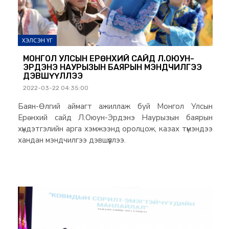
ХЭЛСЭН ҮГ
МОНГОЛ УЛСЫН ЕРӨНХИЙ САЙД Л.ОЮУН-
ЭРДЭНЭ НАУРЫЗЫН БАЯРЫН МЭНДЧИЛГЭЭ
ДЭВШҮҮЛЛЭЭ
2022-03-22 04:35:00
Баян-Өлгий аймагт ажиллаж буй Монгол Улсын
Ерөнхий сайд Л.Оюун-Эрдэнэ Наурызын баярын
хүндэтгэлийн арга хэмжээнд оролцож, казах түмэндээ
хандан мэндчилгээ дэвшүүллээ.